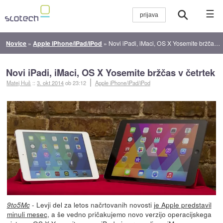
☰
Novice
»
Apple iPhone/iPad/iPod
»
Novi iPadi, iMaci, OS X Yosemite bržčas v četrtek
Novi iPadi, iMaci, OS X Yosemite bržčas v četrtek
Matej Huš
::
3. okt 2014
ob 23:12
Apple iPhone/iPad/iPod
- Levji del za letos načrtovanih novosti
je Apple predstavil
9to5Mc
minuli mesec
, a še vedno pričakujemo novo verzijo operacijskega