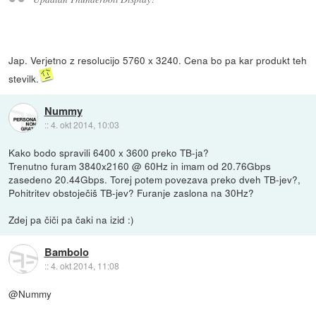
Jap. Verjetno z resolucijo 5760 x 3240. Cena bo pa kar produkt teh
stevilk.
Nummy
::
4. okt 2014, 10:03
Kako bodo spravili 6400 x 3600 preko TB-ja?
Trenutno furam 3840x2160 @ 60Hz in imam od 20.76Gbps
zasedeno 20.44Gbps. Torej potem povezava preko dveh TB-jev?,
Pohitritev obstoječiš TB-jev? Furanje zaslona na 30Hz?
Zdej pa čiči pa čaki na izid :)
Bambolo
::
4. okt 2014, 11:08
@Nummy