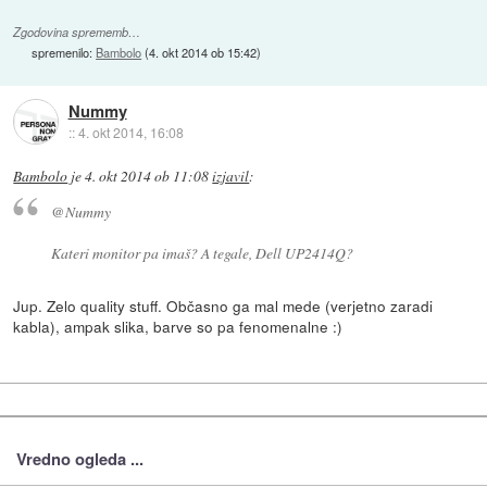
Zgodovina sprememb…
spremenilo:
Bambolo
(
4. okt 2014 ob 15:42
)
Nummy
::
4. okt 2014, 16:08
Bambolo
je
4. okt 2014 ob 11:08
izjavil
:
@Nummy
Kateri monitor pa imaš? A tegale, Dell UP2414Q?
Jup. Zelo quality stuff. Občasno ga mal mede (verjetno zaradi
kabla), ampak slika, barve so pa fenomenalne :)
Vredno ogleda ...