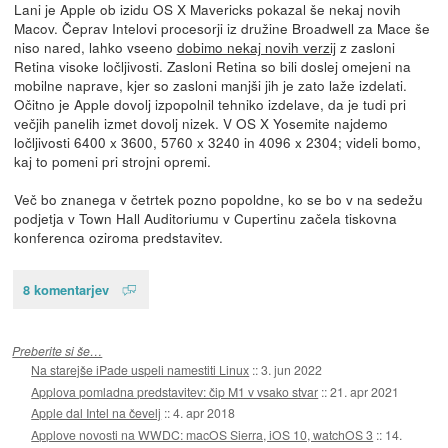
Lani je Apple ob izidu OS X Mavericks pokazal še nekaj novih
Macov. Čeprav Intelovi procesorji iz družine Broadwell za Mace še
niso nared, lahko vseeno
dobimo nekaj novih verzij
z zasloni
Retina visoke ločljivosti. Zasloni Retina so bili doslej omejeni na
mobilne naprave, kjer so zasloni manjši jih je zato laže izdelati.
Očitno je Apple dovolj izpopolnil tehniko izdelave, da je tudi pri
večjih panelih izmet dovolj nizek. V OS X Yosemite najdemo
ločljivosti 6400 x 3600, 5760 x 3240 in 4096 x 2304; videli bomo,
kaj to pomeni pri strojni opremi.
Več bo znanega v četrtek pozno popoldne, ko se bo v na sedežu
podjetja v Town Hall Auditoriumu v Cupertinu začela tiskovna
konferenca oziroma predstavitev.
8 komentarjev
Preberite si še…
Na starejše iPade uspeli namestiti Linux
::
3. jun 2022
Applova pomladna predstavitev: čip M1 v vsako stvar
::
21. apr 2021
Apple dal Intel na čevelj
::
4. apr 2018
Applove novosti na WWDC: macOS Sierra, iOS 10, watchOS 3
::
14.