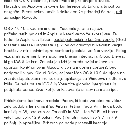
sistema OS X Yosemite, nove iPade in prenovljene iMace.
Navadno so Applove tiskovne konference ob torkih, a to pot bo
drugače. Predstavitev novih izdelkov bo že prihodnji četrtek,
trdi
zanesljivi Re/code
.
OS X 10.10 s kodnim imenom Yosemite je ena najteže
pričakovanih novosti iz Appla,
o kateri vemo že skoraj vse
. Ta
teden je Apple razvijalcem
poslal potencialno končno verzijo
(Gold
Master Release Candidate 1), ki bo ob odsotnosti kakšnih večjih
hroščev z minimalnimi spremembami postala končna verzija. Poleg
vizualnih sprememb je najpomembnejša integracija iCloud Drivea,
ki ga iOS 8 že ima. Zamaknjen izid je predstavljal težave za
uporabnike iPhonov in Macov, ki so na mobilni napravi iCloud
nadgradili v nov iCloud Drive, saj star Mac OS X 10.9 do njega ne
zna dostopati.
Zanimivo je
, da je aplikacija za Windows medtem že
izšla. Seveda pa sta iOS 8 in Yosemite globoko integrirana in
podpirata bonbončke, kot je prikazovanje smsov na macu ipd.
Pričakujemo tudi nove modele iPadov, ki bodo verjetno na videz
zelo podobni lanskima iPad Airu in Retina iPadu Mini, le da bodo
imeli čipe A8, podporo za TouchID in 802.11ac Wi-Fi. Ali bomo
videli tudi velik 12,9-palčni iPad (trenutni modeli so 9,7- in 7,9-
palčni), je vprašljivo. Bržkone ga bodo prestavili kasneje.