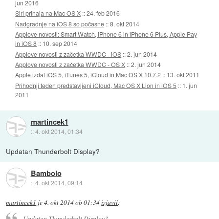
jun 2016
Siri prihaja na Mac OS X
::
24. feb 2016
Nadgradnje na iOS 8 so počasne
::
8. okt 2014
Applove novosti: Smart Watch, iPhone 6 in iPhone 6 Plus, Apple Pay
in iOS 8
::
10. sep 2014
Applove novosti z začetka WWDC - iOS
::
2. jun 2014
Applove novosti z začetka WWDC - OS X
::
2. jun 2014
Apple izdal iOS 5, iTunes 5, iCloud in Mac OS X 10.7.2
::
13. okt 2011
Prihodnji teden predstavljeni iCloud, Mac OS X Lion in iOS 5
::
1. jun
2011
martincek1
::
4. okt 2014, 01:34
Updatan Thunderbolt Display?
Bambolo
::
4. okt 2014, 09:14
martincek1
je
4. okt 2014 ob 01:34
izjavil
:
Updatan Thunderbolt Display?