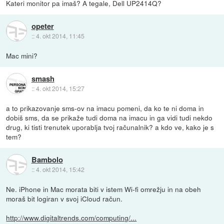
Kateri monitor pa imaš? A tegale, Dell UP2414Q?
opeter
::
4. okt 2014, 11:45
Mac mini?
smash
::
4. okt 2014, 15:27
a to prikazovanje sms-ov na imacu pomeni, da ko te ni doma in
dobiš sms, da se prikaže tudi doma na imacu in ga vidi tudi nekdo
drug, ki tisti trenutek uporablja tvoj računalnik? a kdo ve, kako je s
tem?
Bambolo
::
4. okt 2014, 15:42
Ne. iPhone in Mac morata biti v istem Wi-fi omrežju in na obeh
moraš bit logiran v svoj iCloud račun.
http://www.digitaltrends.com/computing/...