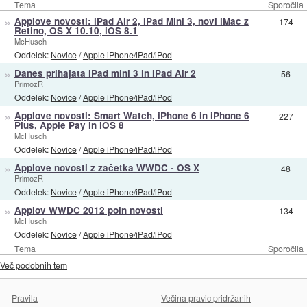
Tema
Sporočila
»
Applove novosti: iPad Air 2, iPad Mini 3, novi iMac z
174
Retino, OS X 10.10, iOS 8.1
McHusch
Oddelek:
Novice
/
Apple iPhone/iPad/iPod
»
Danes prihajata iPad mini 3 in iPad Air 2
56
PrimozR
Oddelek:
Novice
/
Apple iPhone/iPad/iPod
»
Applove novosti: Smart Watch, iPhone 6 in iPhone 6
227
Plus, Apple Pay in iOS 8
McHusch
Oddelek:
Novice
/
Apple iPhone/iPad/iPod
»
Applove novosti z začetka WWDC - OS X
48
PrimozR
Oddelek:
Novice
/
Apple iPhone/iPad/iPod
»
Applov WWDC 2012 poln novosti
134
McHusch
Oddelek:
Novice
/
Apple iPhone/iPad/iPod
Tema
Sporočila
Več podobnih tem
Pravila
Večina pravic pridržanih