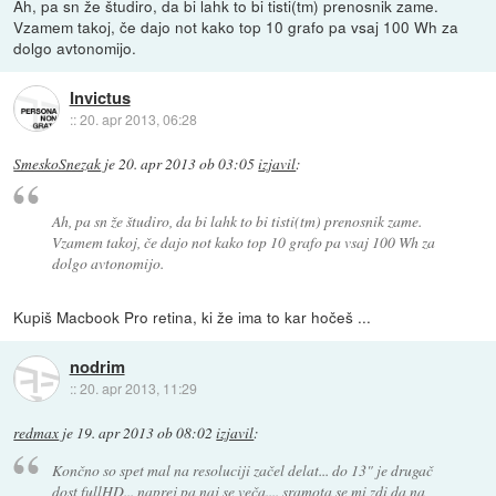
Ah, pa sn že študiro, da bi lahk to bi tisti(tm) prenosnik zame.
Vzamem takoj, če dajo not kako top 10 grafo pa vsaj 100 Wh za
dolgo avtonomijo.
Invictus
::
20. apr 2013, 06:28
SmeskoSnezak
je
20. apr 2013 ob 03:05
izjavil
:
Ah, pa sn že študiro, da bi lahk to bi tisti(tm) prenosnik zame.
Vzamem takoj, če dajo not kako top 10 grafo pa vsaj 100 Wh za
dolgo avtonomijo.
Kupiš Macbook Pro retina, ki že ima to kar hočeš ...
nodrim
::
20. apr 2013, 11:29
redmax
je
19. apr 2013 ob 08:02
izjavil
:
Končno so spet mal na resoluciji začel delat... do 13" je drugač
dost fullHD... naprej pa naj se veča.... sramota se mi zdi da na