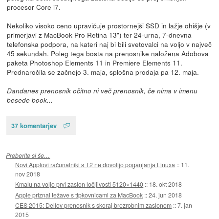
procesor Core i7.
Nekoliko visoko ceno upravičuje prostornejši SSD in lažje ohišje (v
primerjavi z MacBook Pro Retina 13") ter 24-urna, 7-dnevna
telefonska podpora, na kateri naj bi bili svetovalci na voljo v največ
45 sekundah. Poleg tega bosta na prenosnike naložena Adobova
paketa Photoshop Elements 11 in Premiere Elements 11.
Prednaročila se začnejo 3. maja, splošna prodaja pa 12. maja.
Dandanes prenosnik očitno ni več prenosnik, če nima v imenu
besede book...
37 komentarjev
Preberite si še…
Novi Applovi računalniki s T2 ne dovolijo poganjanja Linuxa
::
11.
nov 2018
Kmalu na voljo prvi zaslon ločljivosti 5120×1440
::
18. okt 2018
Apple priznal težave s tipkovnicami za MacBook
::
24. jun 2018
CES 2015: Dellov prenosnik s skoraj brezrobnim zaslonom
::
7. jan
2015