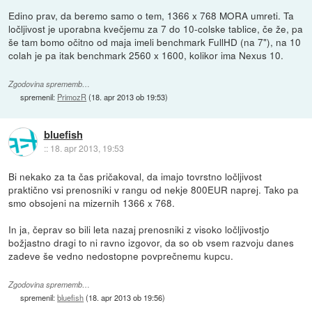
Edino prav, da beremo samo o tem, 1366 x 768 MORA umreti. Ta
ločljivost je uporabna kvečjemu za 7 do 10-colske tablice, če že, pa
še tam bomo očitno od maja imeli benchmark FullHD (na 7"), na 10
colah je pa itak benchmark 2560 x 1600, kolikor ima Nexus 10.
Zgodovina sprememb…
spremenil:
PrimozR
(
18. apr 2013 ob 19:53
)
bluefish
::
18. apr 2013, 19:53
Bi nekako za ta čas pričakoval, da imajo tovrstno ločljivost
praktično vsi prenosniki v rangu od nekje 800EUR naprej. Tako pa
smo obsojeni na mizernih 1366 x 768.
In ja, čeprav so bili leta nazaj prenosniki z visoko ločljivostjo
božjastno dragi to ni ravno izgovor, da so ob vsem razvoju danes
zadeve še vedno nedostopne povprečnemu kupcu.
Zgodovina sprememb…
spremenil:
bluefish
(
18. apr 2013 ob 19:56
)