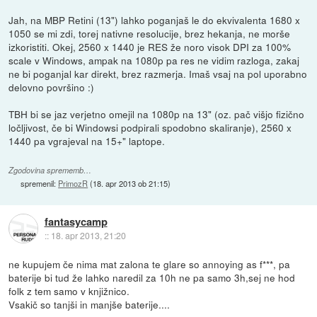
Jah, na MBP Retini (13") lahko poganjaš le do ekvivalenta 1680 x
1050 se mi zdi, torej nativne resolucije, brez hekanja, ne morše
izkoristiti. Okej, 2560 x 1440 je RES že noro visok DPI za 100%
scale v Windows, ampak na 1080p pa res ne vidim razloga, zakaj
ne bi poganjal kar direkt, brez razmerja. Imaš vsaj na pol uporabno
delovno površino :)
TBH bi se jaz verjetno omejil na 1080p na 13" (oz. pač višjo fizično
ločljivost, če bi Windowsi podpirali spodobno skaliranje), 2560 x
1440 pa vgrajeval na 15+" laptope.
Zgodovina sprememb…
spremenil:
PrimozR
(
18. apr 2013 ob 21:15
)
fantasycamp
::
18. apr 2013, 21:20
ne kupujem če nima mat zalona te glare so annoying as f***, pa
baterije bi tud že lahko naredil za 10h ne pa samo 3h,sej ne hod
folk z tem samo v knjižnico.
Vsakič so tanjši in manjše baterije....