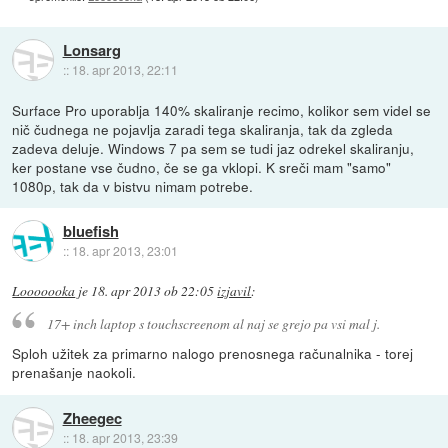
Lonsarg
::
18. apr 2013, 22:11
Surface Pro uporablja 140% skaliranje recimo, kolikor sem videl se
nič čudnega ne pojavlja zaradi tega skaliranja, tak da zgleda
zadeva deluje. Windows 7 pa sem se tudi jaz odrekel skaliranju,
ker postane vse čudno, če se ga vklopi. K sreči mam "samo"
1080p, tak da v bistvu nimam potrebe.
bluefish
::
18. apr 2013, 23:01
Looooooka
je
18. apr 2013 ob 22:05
izjavil
:
17+ inch laptop s touchscreenom al naj se grejo pa vsi mal j.
Sploh užitek za primarno nalogo prenosnega računalnika - torej
prenašanje naokoli.
Zheegec
::
18. apr 2013, 23:39