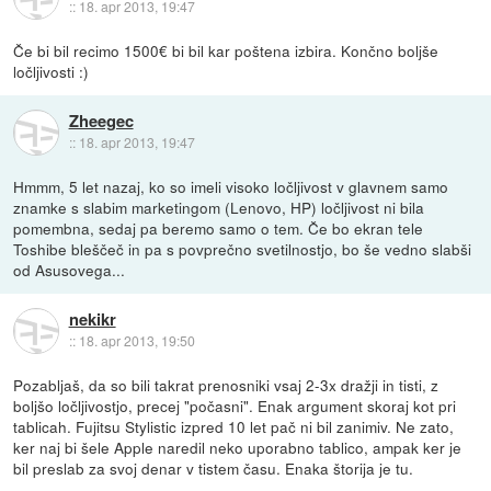
::
18. apr 2013, 19:47
Če bi bil recimo 1500€ bi bil kar poštena izbira. Končno boljše
ločljivosti :)
Zheegec
::
18. apr 2013, 19:47
Hmmm, 5 let nazaj, ko so imeli visoko ločljivost v glavnem samo
znamke s slabim marketingom (Lenovo, HP) ločljivost ni bila
pomembna, sedaj pa beremo samo o tem. Če bo ekran tele
Toshibe bleščeč in pa s povprečno svetilnostjo, bo še vedno slabši
od Asusovega...
nekikr
::
18. apr 2013, 19:50
Pozabljaš, da so bili takrat prenosniki vsaj 2-3x dražji in tisti, z
boljšo ločljivostjo, precej "počasni". Enak argument skoraj kot pri
tablicah. Fujitsu Stylistic izpred 10 let pač ni bil zanimiv. Ne zato,
ker naj bi šele Apple naredil neko uporabno tablico, ampak ker je
bil preslab za svoj denar v tistem času. Enaka štorija je tu.