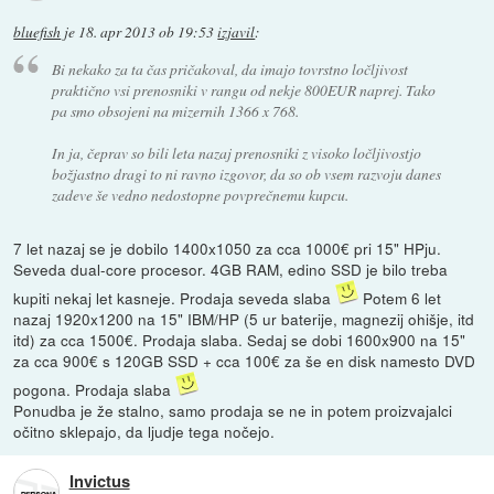
bluefish
je
18. apr 2013 ob 19:53
izjavil
:
Bi nekako za ta čas pričakoval, da imajo tovrstno ločljivost
praktično vsi prenosniki v rangu od nekje 800EUR naprej. Tako
pa smo obsojeni na mizernih 1366 x 768.
In ja, čeprav so bili leta nazaj prenosniki z visoko ločljivostjo
božjastno dragi to ni ravno izgovor, da so ob vsem razvoju danes
zadeve še vedno nedostopne povprečnemu kupcu.
7 let nazaj se je dobilo 1400x1050 za cca 1000€ pri 15" HPju.
Seveda dual-core procesor. 4GB RAM, edino SSD je bilo treba
kupiti nekaj let kasneje. Prodaja seveda slaba
Potem 6 let
nazaj 1920x1200 na 15" IBM/HP (5 ur baterije, magnezij ohišje, itd
itd) za cca 1500€. Prodaja slaba. Sedaj se dobi 1600x900 na 15"
za cca 900€ s 120GB SSD + cca 100€ za še en disk namesto DVD
pogona. Prodaja slaba
Ponudba je že stalno, samo prodaja se ne in potem proizvajalci
očitno sklepajo, da ljudje tega nočejo.
Invictus