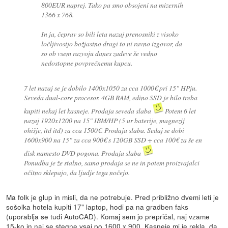
800EUR naprej. Tako pa smo obsojeni na mizernih
1366 x 768.
In ja, čeprav so bili leta nazaj prenosniki z visoko
ločljivostjo božjastno dragi to ni ravno izgovor, da
so ob vsem razvoju danes zadeve še vedno
nedostopne povprečnemu kupcu.
7 let nazaj se je dobilo 1400x1050 za cca 1000€ pri 15" HPju.
Seveda dual-core procesor. 4GB RAM, edino SSD je bilo treba
kupiti nekaj let kasneje. Prodaja seveda slaba
Potem 6 let
nazaj 1920x1200 na 15" IBM/HP (5 ur baterije, magnezij
ohišje, itd itd) za cca 1500€. Prodaja slaba. Sedaj se dobi
1600x900 na 15" za cca 900€ s 120GB SSD + cca 100€ za še en
disk namesto DVD pogona. Prodaja slaba
Ponudba je že stalno, samo prodaja se ne in potem proizvajalci
očitno sklepajo, da ljudje tega nočejo.
Ma folk je glup in misli, da ne potrebuje. Pred približno dvemi leti je
sošolka hotela kupiti 17" laptop, hodi pa na gradben faks
(uporablja se tudi AutoCAD). Komaj sem jo prepričal, naj vzame
15-ko in naj se stegne vsaj po 1600 x 900. Kasneje mi je rekla, da