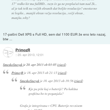
17" redko kir ma fullHD... razn če ga ne preplačaš tam nad 2k...
al je tak tešk na večjih ekranih dat boljšo resulucijo? enostavno
ni logike... manjši ekran večja resolucija...večji ekran ,
manjša..why?
17-palčni Dell XPS s Full HD, sem dal 1100 EUR že eno leto nazaj,
btw ...
PrimozR
::
20. apr 2013, 12:01
SmeskoSnezak
je
20. apr 2013 ob 03:05
izjavil
:
PrimozR
je
18. apr 2013 ob 21:13
izjavil
:
SmeskoSnezak
je
18. apr 2013 ob 19:56
izjavil
:
Kje pa piše kaj o bateriji? Pa kakšna
grafična bo to poganjala?
Grafa je integrirana v CPU. Baterije res nisem