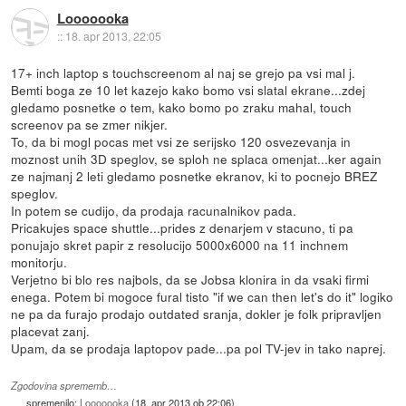
Looooooka
::
18. apr 2013, 22:05
17+ inch laptop s touchscreenom al naj se grejo pa vsi mal j.
Bemti boga ze 10 let kazejo kako bomo vsi slatal ekrane...zdej
gledamo posnetke o tem, kako bomo po zraku mahal, touch
screenov pa se zmer nikjer.
To, da bi mogl pocas met vsi ze serijsko 120 osvezevanja in
moznost unih 3D speglov, se sploh ne splaca omenjat...ker again
ze najmanj 2 leti gledamo posnetke ekranov, ki to pocnejo BREZ
speglov.
In potem se cudijo, da prodaja racunalnikov pada.
Pricakujes space shuttle...prides z denarjem v stacuno, ti pa
ponujajo skret papir z resolucijo 5000x6000 na 11 inchnem
monitorju.
Verjetno bi blo res najbols, da se Jobsa klonira in da vsaki firmi
enega. Potem bi mogoce fural tisto "if we can then let's do it" logiko
ne pa da furajo prodajo outdated sranja, dokler je folk pripravljen
placevat zanj.
Upam, da se prodaja laptopov pade...pa pol TV-jev in tako naprej.
Zgodovina sprememb…
spremenilo:
Looooooka
(
18. apr 2013 ob 22:06
)