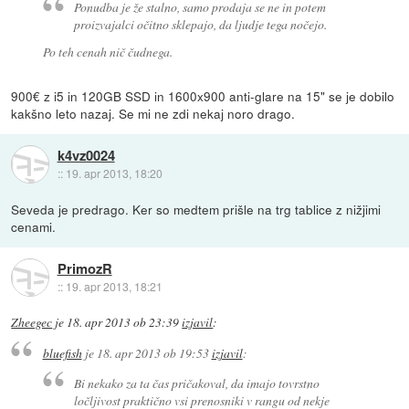
Ponudba je že stalno, samo prodaja se ne in potem
proizvajalci očitno sklepajo, da ljudje tega nočejo.
Po teh cenah nič čudnega.
900€ z i5 in 120GB SSD in 1600x900 anti-glare na 15" se je dobilo
kakšno leto nazaj. Se mi ne zdi nekaj noro drago.
k4vz0024
::
19. apr 2013, 18:20
Seveda je predrago. Ker so medtem prišle na trg tablice z nižjimi
cenami.
PrimozR
::
19. apr 2013, 18:21
Zheegec
je
18. apr 2013 ob 23:39
izjavil
:
bluefish
je
18. apr 2013 ob 19:53
izjavil
:
Bi nekako za ta čas pričakoval, da imajo tovrstno
ločljivost praktično vsi prenosniki v rangu od nekje