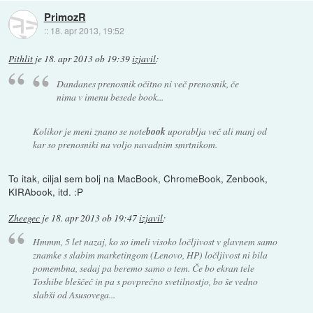
PrimozR
::
18. apr 2013, 19:52
Pithlit
je
18. apr 2013 ob 19:39
izjavil
:
Dandanes prenosnik očitno ni več prenosnik, če
nima v imenu besede book...
Kolikor je meni znano se note
book
uporablja več ali manj od
kar so prenosniki na voljo navadnim smrtnikom.
To itak, ciljal sem bolj na MacBook, ChromeBook, Zenbook,
KIRAbook, itd. :P
Zheegec
je
18. apr 2013 ob 19:47
izjavil
:
Hmmm, 5 let nazaj, ko so imeli visoko ločljivost v glavnem samo
znamke s slabim marketingom (Lenovo, HP) ločljivost ni bila
pomembna, sedaj pa beremo samo o tem. Če bo ekran tele
Toshibe bleščeč in pa s povprečno svetilnostjo, bo še vedno
slabši od Asusovega...