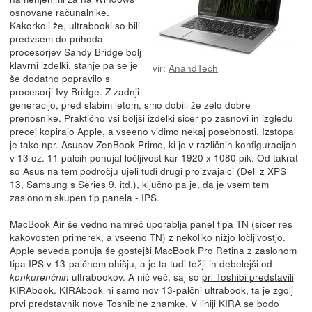
osnovane računalnike.
Kakorkoli že, ultrabooki so bili
predvsem do prihoda
procesorjev Sandy Bridge bolj
klavrni izdelki, stanje pa se je
vir:
AnandTech
še dodatno popravilo s
procesorji Ivy Bridge. Z zadnji
generacijo, pred slabim letom, smo dobili že zelo dobre
prenosnike. Praktično vsi boljši izdelki sicer po zasnovi in izgledu
precej kopirajo Apple, a vseeno vidimo nekaj posebnosti. Izstopal
je tako npr. Asusov ZenBook Prime, ki je v različnih konfiguracijah
v 13 oz. 11 palcih ponujal ločljivost kar 1920 x 1080 pik. Od takrat
so Asus na tem področju ujeli tudi drugi proizvajalci (Dell z XPS
13, Samsung s Series 9, itd.), ključno pa je, da je vsem tem
zaslonom skupen tip panela - IPS.
MacBook Air še vedno namreč uporablja panel tipa TN (sicer res
kakovosten primerek, a vseeno TN) z nekoliko nižjo ločljivostjo.
Apple seveda ponuja še gostejši MacBook Pro Retina z zaslonom
tipa IPS v 13-palčnem ohišju, a je ta tudi težji in debelejši od
ultrabookov. A nič več, saj so
pri Toshibi predstavili
konkurenčnih
KIRAbook
. KIRAbook ni samo nov 13-palčni ultrabook, ta je zgolj
prvi predstavnik nove Toshibine znamke. V liniji KIRA se bodo