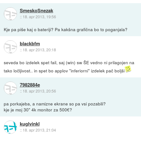
SmeskoSnezak
::
18. apr 2013, 19:56
Kje pa piše kaj o bateriji? Pa kakšna grafična bo to poganjala?
blackbfm
::
18. apr 2013, 20:18
seveda bo izdelek spet fail, saj (win) sw ŠE vedno ni prilagojen na
tako ločljivost.. in spet bo applov "inferiorni" izdelek pač boljši
7982884e
::
18. apr 2013, 20:56
pa porkajeba, a namizne ekrane so pa vsi pozabili?
kje je moj 30" 4k monitor za 500€?
kuglvinkl
::
18. apr 2013, 21:04