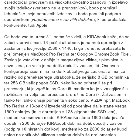
osredotočali predvsem na visokokakovostno zasnovo in izdelavo
svojih izdelkov (verjetno ne le prenosnikov), bodo premikali
tehnološke meje ponujenih izdelkov in bodo ponujali podporo
uporabnikom (
), ki bo prekašala
verjetno samo v razvitih deželah
konkurente, tudi Apple.
Če bodo vse to uresničili, bomo še videli, a KIRAbook kaže, da so
začeli v pravi smeri. 13-palčni ultrabook je namreč opremljen z
zaslonom z ločljivostjo 2560 x 1440, ki ga trenutno prekašata le
prej omenjen MacBook Pro Retina ter Googlov ChromeBook Pixel.
Zaslon je vstavljen v ohišje iz magnezijeve zlitine, tipkovnica je
osvetljena, na voljo je na dotik občutljiv zaslon, itd. Osnovna
konfiguracija sicer nima na dotik občutljivega zaslona, a ima, za
razliko od prenekaterega ultrabooka, že serijsko 8 GB pomnilnika
ter 256 GB velik pogon SSD. Nekoliko so prihranili še pri
procesorju, ki je
Intlov Core i5, medtem ko je v zmogljivejših
zgolj
različicah na voljo tudi procesor iz družine Core i7. Žal zaslon in
tanko ter lahko ohišje pomenita visoko ceno. V ZDA npr. MacBook
Pro Retina v 13-palčni izvedenki od pocenitve dalje stane vsega
1500 dolarjev (in je opremljen s 128-gigabajtnim SSD-jem),
medtem ko osnoven model KIRAbooka stane 1600 dolarjev. Za
dodatnih 200 dolarjev KIRAbook dobi na dotik občutljiv zaslon
(podpira 10 hkratnih dotikov), medtem ko za 2000 dolarjev kupci
poleg na dotik občutljivega zaslona dobijo še prej omenjen