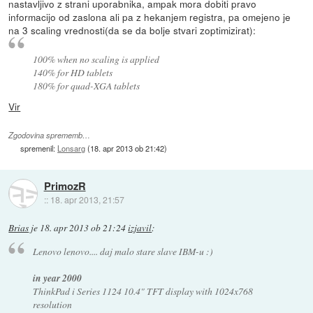
nastavljivo z strani uporabnika, ampak mora dobiti pravo
informacijo od zaslona ali pa z hekanjem registra, pa omejeno je
na 3 scaling vrednosti(da se da bolje stvari zoptimizirat):
100% when no scaling is applied
140% for HD tablets
180% for quad-XGA tablets
Vir
Zgodovina sprememb…
spremenil:
Lonsarg
(
18. apr 2013 ob 21:42
)
PrimozR
::
18. apr 2013, 21:57
Brias
je
18. apr 2013 ob 21:24
izjavil
:
Lenovo lenovo.... daj malo stare slave IBM-u :)
in year 2000
ThinkPad i Series 1124 10.4" TFT display with 1024x768
resolution