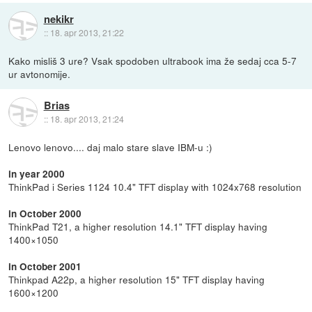
nekikr
::
18. apr 2013, 21:22
Kako misliš 3 ure? Vsak spodoben ultrabook ima že sedaj cca 5-7
ur avtonomije.
Brias
::
18. apr 2013, 21:24
Lenovo lenovo.... daj malo stare slave IBM-u :)
in year 2000
ThinkPad i Series 1124 10.4" TFT display with 1024x768 resolution
in October 2000
ThinkPad T21, a higher resolution 14.1" TFT display having
1400×1050
in October 2001
Thinkpad A22p, a higher resolution 15" TFT display having
1600×1200