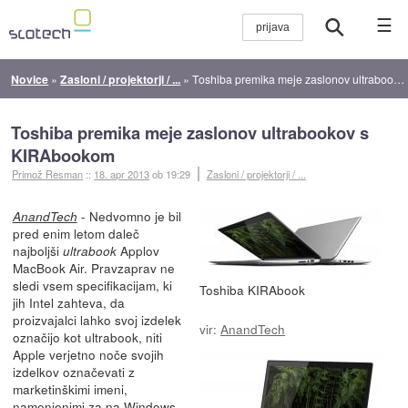
☰
Novice
»
Zasloni / projektorji / ...
»
Toshiba premika meje zaslonov ultrabookov s KIRAbookom
Toshiba premika meje zaslonov ultrabookov s
KIRAbookom
Primož Resman
::
18. apr 2013
ob 19:29
Zasloni / projektorji / ...
- Nedvomno je bil
AnandTech
pred enim letom daleč
najboljši
Applov
ultrabook
MacBook Air. Pravzaprav ne
sledi vsem specifikacijam, ki
Toshiba KIRAbook
jih Intel zahteva, da
proizvajalci lahko svoj izdelek
vir:
AnandTech
označijo kot ultrabook, niti
Apple verjetno noče svojih
izdelkov označevati z
marketinškimi imeni,
namenjenimi za na Windows