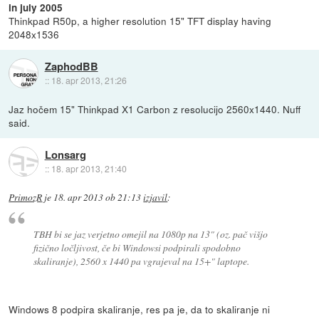
in july 2005
Thinkpad R50p, a higher resolution 15" TFT display having
2048x1536
ZaphodBB
::
18. apr 2013, 21:26
Jaz hočem 15" Thinkpad X1 Carbon z resolucijo 2560x1440. Nuff
said.
Lonsarg
::
18. apr 2013, 21:40
PrimozR
je
18. apr 2013 ob 21:13
izjavil
:
TBH bi se jaz verjetno omejil na 1080p na 13" (oz. pač višjo
fizično ločljivost, če bi Windowsi podpirali spodobno
skaliranje), 2560 x 1440 pa vgrajeval na 15+" laptope.
Windows 8 podpira skaliranje, res pa je, da to skaliranje ni