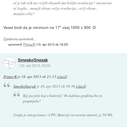
al je tak tešk na večjih ekranih dat boljšo resulucijo? enostavno
ni logike... manjši ekran večja resolucija...večji ekran ,
manjša..why?
Vesel bodi da je minimum na 17" vsaj 1600 x 900 :D
Zgodovina sprememb…
spremenil:
PrimozR
(
19. apr 2013 ob 18:25
)
SmeskoSnezak
::
20. apr 2013, 03:05
PrimozR
je
18. apr 2013 ob 21:13
izjavil
:
SmeskoSnezak
je
18. apr 2013 ob 19:56
izjavil
:
Kje pa piše kaj o bateriji? Pa kakšna grafična bo to
poganjala?
Grafa je integrirana v CPU. Baterije res nisem omenil, je 50 Wh.