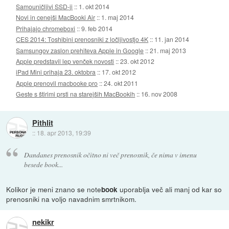
Samouničljivi SSD-ji
::
1. okt 2014
Novi in cenejši MacBooki Air
::
1. maj 2014
Prihajajo chromeboxi
::
9. feb 2014
CES 2014: Toshibini prenosniki z ločljivostjo 4K
::
11. jan 2014
Samsungov zaslon prehiteva Apple in Google
::
21. maj 2013
Apple predstavil lep venček novosti
::
23. okt 2012
iPad Mini prihaja 23. oktobra
::
17. okt 2012
Apple prenovil macbooke pro
::
24. okt 2011
Geste s štirimi prsti na starejših MacBookih
::
16. nov 2008
Pithlit
::
18. apr 2013, 19:39
Dandanes prenosnik očitno ni več prenosnik, če nima v imenu
besede book...
Kolikor je meni znano se note
uporablja več ali manj od kar so
book
prenosniki na voljo navadnim smrtnikom.
nekikr