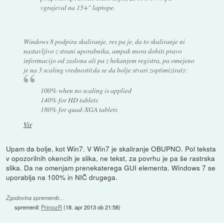
vgrajeval na 15+" laptope.
Windows 8 podpira skaliranje, res pa je, da to skaliranje ni
nastavljivo z strani uporabnika, ampak mora dobiti pravo
informacijo od zaslona ali pa z hekanjem registra, pa omejeno
je na 3 scaling vrednosti(da se da bolje stvari zoptimizirat):
100% when no scaling is applied
140% for HD tablets
180% for quad-XGA tablets
Vir
Upam da bolje, kot Win7. V Win7 je skaliranje OBUPNO. Pol teksta
v opozorilnih okencih je slika, ne tekst, za povrhu je pa še rastrska
slika. Da ne omenjam prenekaterega GUI elementa. Windows 7 se
uporablja na 100% in NIČ drugega.
Zgodovina sprememb…
spremenil:
PrimozR
(
18. apr 2013 ob 21:58
)