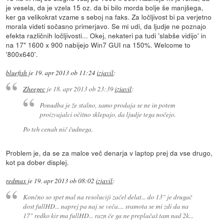
je vesela, da je vzela 15 oz. da bi bilo morda bolje še manjšega,
ker ga velikokrat vzame s seboj na faks. Za ločljivost bi pa verjetno
morala videti sočasno primerjavo. Se mi udi, da ljudje ne poznajo
efekta različnih ločljivosti... Okej, nekateri pa tudi 'slabše vidijo' in
na 17" 1600 x 900 nabijejo Win7 GUI na 150%. Welcome to
'800x640'.
bluefish
je
19. apr 2013 ob 11:24
izjavil
:
Zheegec
je
18. apr 2013 ob 23:39
izjavil
:
Ponudba je že stalno, samo prodaja se ne in potem
proizvajalci očitno sklepajo, da ljudje tega nočejo.
Po teh cenah nič čudnega.
Problem je, da se za malce več denarja v laptop prej da vse drugo,
kot pa dober displej.
redmax
je
19. apr 2013 ob 08:02
izjavil
:
Končno so spet mal na resoluciji začel delat... do 13" je drugač
dost fullHD... naprej pa naj se veča.... sramota se mi zdi da na
17" redko kir ma fullHD... razn če ga ne preplačaš tam nad 2k...