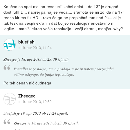
Končno so spet mal na resoluciji začel delat... do 13" je drugač
dost fullHD... naprej pa naj se veča.... sramota se mi zdi da na 17"
redko kir ma fullHD... razn če ga ne preplačaš tam nad 2k... al je
tak tešk na večjih ekranih dat boljšo resulucijo? enostavno ni
logike... manjši ekran večja resolucija...večji ekran , manjša..why?
bluefish
::
19. apr 2013, 11:24
Zheegec
je
18. apr 2013 ob 23:39
izjavil
:
Ponudba je že stalno, samo prodaja se ne in potem proizvajalci
očitno sklepajo, da ljudje tega nočejo.
Po teh cenah nič čudnega.
Zheegec
::
19. apr 2013, 12:52
bluefish
je
19. apr 2013 ob 11:24
izjavil
:
Zheegec
je
18. apr 2013 ob 23:39
izjavil
: