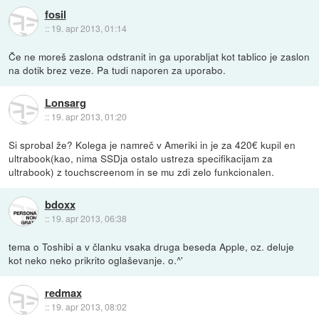
fosil
::
19. apr 2013, 01:14
Če ne moreš zaslona odstranit in ga uporabljat kot tablico je zaslon
na dotik brez veze. Pa tudi naporen za uporabo.
Lonsarg
::
19. apr 2013, 01:20
Si sprobal že? Kolega je namreč v Ameriki in je za 420€ kupil en
ultrabook(kao, nima SSDja ostalo ustreza specifikacijam za
ultrabook) z touchscreenom in se mu zdi zelo funkcionalen.
bdoxx
::
19. apr 2013, 06:38
tema o Toshibi a v članku vsaka druga beseda Apple, oz. deluje
kot neko neko prikrito oglaševanje. o.^'
redmax
::
19. apr 2013, 08:02