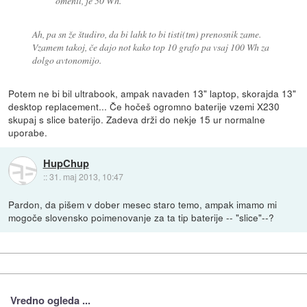
omenil, je 50 Wh.
Ah, pa sn že študiro, da bi lahk to bi tisti(tm) prenosnik zame.
Vzamem takoj, če dajo not kako top 10 grafo pa vsaj 100 Wh za
dolgo avtonomijo.
Potem ne bi bil ultrabook, ampak navaden 13" laptop, skorajda 13"
desktop replacement... Če hočeš ogromno baterije vzemi X230
skupaj s slice baterijo. Zadeva drži do nekje 15 ur normalne
uporabe.
HupChup
::
31. maj 2013, 10:47
Pardon, da pišem v dober mesec staro temo, ampak imamo mi
mogoče slovensko poimenovanje za ta tip baterije -- "slice"--?
Vredno ogleda ...