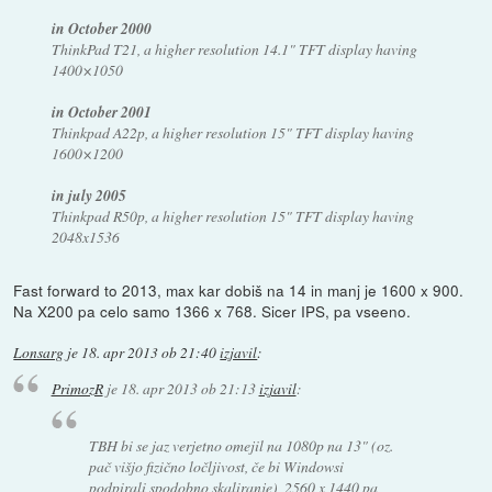
in October 2000
ThinkPad T21, a higher resolution 14.1" TFT display having
1400×1050
in October 2001
Thinkpad A22p, a higher resolution 15" TFT display having
1600×1200
in july 2005
Thinkpad R50p, a higher resolution 15" TFT display having
2048x1536
Fast forward to 2013, max kar dobiš na 14 in manj je 1600 x 900.
Na X200 pa celo samo 1366 x 768. Sicer IPS, pa vseeno.
Lonsarg
je
18. apr 2013 ob 21:40
izjavil
:
PrimozR
je
18. apr 2013 ob 21:13
izjavil
:
TBH bi se jaz verjetno omejil na 1080p na 13" (oz.
pač višjo fizično ločljivost, če bi Windowsi
podpirali spodobno skaliranje), 2560 x 1440 pa