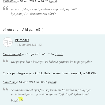
7982884e
je
18. apr 2013 ob 20:56
izjavil
:
pa porkajeba, a namizne ekrane so pa vsi pozabili?
kje je moj 30" 4k monitor za 500€?
tri leta stran. A bi ga mel? :)
PrimozR
::
18. apr 2013, 21:13
SmeskoSnezak
je
18. apr 2013 ob 19:56
izjavil
:
Kje pa piše kaj o bateriji? Pa kakšna grafična bo to poganjala?
Grafa je integrirana v CPU. Baterije res nisem omenil, je 50 Wh.
blackbfm
je
18. apr 2013 ob 20:18
izjavil
:
seveda bo izdelek spet fail, saj (win) sw ŠE vedno ni prilagojen
na tako ločljivost.. in spet bo applov "inferiorni" izdelek pač
boljši