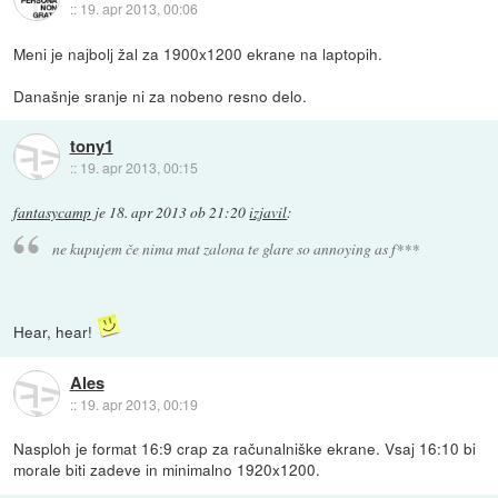
::
19. apr 2013, 00:06
Meni je najbolj žal za 1900x1200 ekrane na laptopih.
Današnje sranje ni za nobeno resno delo.
tony1
::
19. apr 2013, 00:15
fantasycamp
je
18. apr 2013 ob 21:20
izjavil
:
ne kupujem če nima mat zalona te glare so annoying as f***
Hear, hear!
Ales
::
19. apr 2013, 00:19
Nasploh je format 16:9 crap za računalniške ekrane. Vsaj 16:10 bi
morale biti zadeve in minimalno 1920x1200.