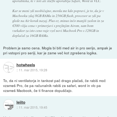
uporabnika, ki v šoli ali službi uporablja Safari, Word in VLC.
Kar se meni zdi neobičajno, morda me kdo popravi, je to, da je v
Macbooku zdaj 8GB RAMa in 256GB flash, procesor se zdi pa
glede na Air korak nazaj. Plus oz. minus inčo manjši zaslon in za
€300 višja cena v primerjavi s prejšnjim Airom, sam bom
vsekakor za isto ceno raje vzel novi Macbook Pro s 128GB in
doplačal za 16GB RAMa.
Problem je samo cena. Mogla bi biti med air in pro serijo, ampak je
pri vstopni pro seriji, kar je zame več kot zgrešena logika.
hotwheels
::
11. mar 2015, 19:28
To, da ni ventilatorja in tankost pač drago plačaš, če rabiš moč
vzameš Pro, če pa računalnik rabiš za safari, word in vlc pa
vzameš Macbook, če ti finance dopuščajo.
leiito
::
11. mar 2015, 19:45