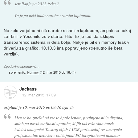
scrollanje na 2012 šteka ?
To je pa neki hudo narobe z samim laptopom.
Ne zelo verjetno ni nič narobe s samim laptopom, ampak so nekaj
zafrknili v Yosemite že v štartu. Hiter fix je tudi da izklopiš
transparenco sistema in dela bolje. Nekje je bil en memory leak v
driverju za grafiko, 10.10.3 ima popravljeno (trenutno še beta
verzija).
Zgodovina sprememb…
spremenilo:
Nummy
(
12. mar 2015 ob 16:44
)
Jackass
::
12. mar 2015, 17:09
artplant
je
10. mar 2015 ob 09:16
izjavil
:
Men se bo zmešal od vse te Apple lepote, prefinjenosti in dizajna,
sploh pa novih možnosti uporabe, ki jih tak rekordno tanek
izdelek omogoča! Ta stroj kljub 1 USB portu sedaj res omogoča
profesionalno delo ker z običajnimi PC škropilnicami nikamor