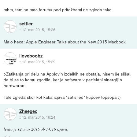
mhm, tam na mac forumu pod pritožbami ne zgleda tako...
settler
::
12. mar 2015, 15:26
Malo heca:
Apple Engineer Talks about the New 2015 Macbook
iloveboobz
::
12. mar 2015, 15:29
>Zatikanja pri delu na Applovih izdelkih ne obstaja, nisem še slišal,
da bi se to komu zgodilo, ker je software v perfektni sinergiji s
hardwarom.
Tole zgleda skor kot kaka izjava "satisfied" kupcev topšopa :)
Zheegec
::
12. mar 2015, 16:24
leiito
je
12. mar 2015 ob 14:16
izjavil
: