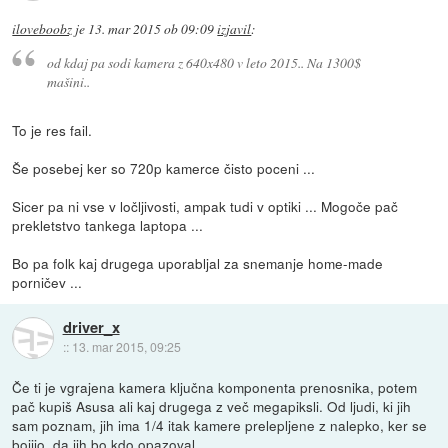
iloveboobz
je
13. mar 2015 ob 09:09
izjavil
:
od kdaj pa sodi kamera z
640x480
v leto 2015.. Na 1300$
mašini..
To je res fail.
Še posebej ker so 720p kamerce čisto poceni ...
Sicer pa ni vse v ločljivosti, ampak tudi v optiki ... Mogoče pač
prekletstvo tankega laptopa ...
Bo pa folk kaj drugega uporabljal za snemanje home-made
porničev ...
driver_x
::
13. mar 2015, 09:25
Če ti je vgrajena kamera ključna komponenta prenosnika, potem
pač kupiš Asusa ali kaj drugega z več megapiksli. Od ljudi, ki jih
sam poznam, jih ima 1/4 itak kamere prelepljene z nalepko, ker se
bojijo, da jih bo kdo opazoval.