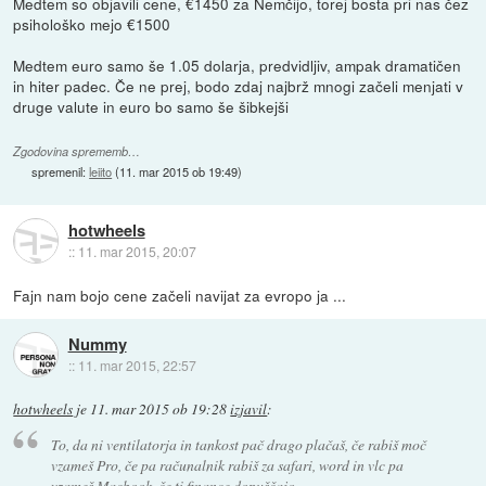
Medtem so objavili cene, €1450 za Nemčijo, torej bosta pri nas čez
psihološko mejo €1500
Medtem euro samo še 1.05 dolarja, predvidljiv, ampak dramatičen
in hiter padec. Če ne prej, bodo zdaj najbrž mnogi začeli menjati v
druge valute in euro bo samo še šibkejši
Zgodovina sprememb…
spremenil:
leiito
(
11. mar 2015 ob 19:49
)
hotwheels
::
11. mar 2015, 20:07
Fajn nam bojo cene začeli navijat za evropo ja ...
Nummy
::
11. mar 2015, 22:57
hotwheels
je
11. mar 2015 ob 19:28
izjavil
:
To, da ni ventilatorja in tankost pač drago plačaš, če rabiš moč
vzameš Pro, če pa računalnik rabiš za safari, word in vlc pa
vzameš Macbook, če ti finance dopuščajo.