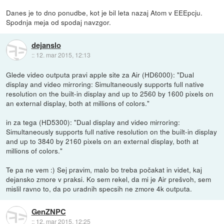
Danes je to dno ponudbe, kot je bil leta nazaj Atom v EEEpcju.
Spodnja meja od spodaj navzgor.
dejanslo
::
12. mar 2015, 12:13
Glede video outputa pravi apple site za Air (HD6000): "Dual
display and video mirroring: Simultaneously supports full native
resolution on the built-in display and up to 2560 by 1600 pixels on
an external display, both at millions of colors."
in za tega (HD5300): "Dual display and video mirroring:
Simultaneously supports full native resolution on the built-in display
and up to 3840 by 2160 pixels on an external display, both at
millions of colors."
Te pa ne vem :) Sej pravim, malo bo treba počakat in videt, kaj
dejansko zmore v praksi. Ko sem rekel, da mi je Air prešvoh, sem
mislil ravno to, da po uradnih specsih ne zmore 4k outputa.
GenZNPC
::
12. mar 2015, 12:25