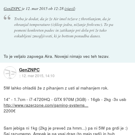
GenZNPC
je
12. mar 2015 ob 12:28
izjavil
:
Treba je dodat, da je že Air imel težave z throtlanjem, da je
ohranjal temperaturo (izklop jedra, nižanje frekvenc). To pa
pomeni konkreten padec in zatikanje pri delu pri že tako
oskubljeni zmogljivosti, ki je bottom ponudba danes.
To je veljalo zapvega Aira. Novejsi nimajo vec teh tezav.
GenZNPC
::
12. mar 2015, 14:10
5W lahko ohladiš že z pihanjem z usti al mahanjem rok.
14" - 1.7cm - i7-4720HQ - GTX 970M (3GB) - 16gb - 2kg -3x usb
http://www.razerzone.com/gaming-systems...
2200€
Sam jebiga ni 1kg (2kg je preveč za hmm...) pa ni 5W pa grdi je :)
Saj razumemo. Ampak je pa vsaj drag (to majo radi) in huh