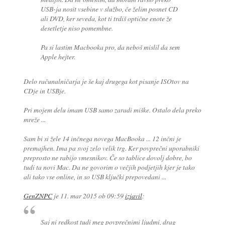
USB-ja nosit vsebine v službo, če želim posnet CD
ali DVD, ker seveda, kot ti trdiš optične enote že
desetletje niso pomembne.
Pa si lastim Macbooka pro, da neboš mislil da sem
Apple hejter.
Delo računalničarja je še kaj drugega kot pisanje ISOtov na
CDje in USBje.
Pri mojem delu imam USB samo zaradi miške. Ostalo dela preko
mreže ...
Sam bi si žele 14 inčnega novega MacBooka ... 12 inčni je
premajhen. Ima pa svoj zelo velik trg. Ker povprečni uporabniki
preprosto ne rabijo vmesnikov. Če so tablice dovolj dobre, bo
tudi ta novi Mac. Da ne govorim o večjih podjetjih kjer je tako
ali tako vse online, in so USB ključki prepovedani ...
GenZNPC
je
11. mar 2015 ob 09:59
izjavil
:
Saj ni redkost tudi meg povprečnimi ljudmi, drag