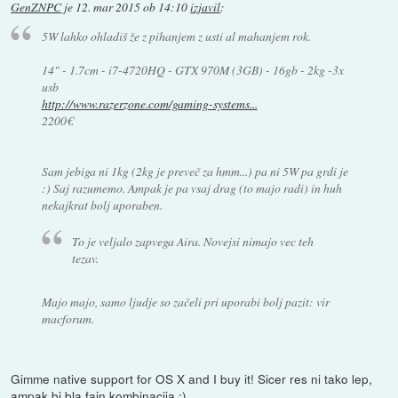
GenZNPC
je
12. mar 2015 ob 14:10
izjavil
:
5W lahko ohladiš že z pihanjem z usti al mahanjem rok.
14" - 1.7cm - i7-4720HQ - GTX 970M (3GB) - 16gb - 2kg -3x
usb
http://www.razerzone.com/gaming-systems...
2200€
Sam jebiga ni 1kg (2kg je preveč za hmm...) pa ni 5W pa grdi je
:) Saj razumemo. Ampak je pa vsaj drag (to majo radi) in huh
nekajkrat bolj uporaben.
To je veljalo zapvega Aira. Novejsi nimajo vec teh
tezav.
Majo majo, samo ljudje so začeli pri uporabi bolj pazit: vir
macforum.
Gimme native support for OS X and I buy it! Sicer res ni tako lep,
ampak bi bla fajn kombinacija :)