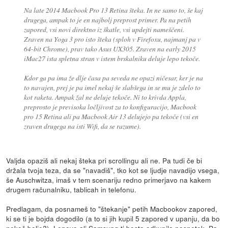
Na late 2014 Macbook Pro 13 Retina šteka. In ne samo to, še kaj
drugega, ampak to je en najbolj preprost primer. Pa na petih
zapored, vsi novi direktno iz škatle, vsi updejti nameščeni.
Zraven na Yoga 3 pro isto šteka (sploh v Firefoxu, najmanj pa v
64-bit Chrome), prav tako Asus UX305. Zraven na early 2015
iMac27 ista spletna stran v istem brskalniku deluje lepo tekoče.
Kdor ga pa ima že dlje časa pa seveda ne opazi ničesar, ker je na
to navajen, prej je pa imel nekaj še slabšega in se mu je zdelo to
kot raketa. Ampak žal ne deluje tekoče. Ni to krivda Appla,
preprosto je previsoka ločljivost za to konfiguracijo, Macbook
pro 15 Retina ali pa Macbook Air 13 delujejo pa tekoče (vsi en
zraven drugega na isti Wifi, da se razume).
Valjda opaziš ali nekaj šteka pri scrollingu ali ne. Pa tudi če bi
držala tvoja teza, da se "navadiš", tko kot se ljudje navadijo vsega,
še Auschwitza, imaš v tem scenariju redno primerjavo na kakem
drugem računalniku, tablicah in telefonu.
Predlagam, da posnameš to "štekanje" petih Macbookov zapored,
ki se ti je bojda dogodilo (a to si jih kupil 5 zapored v upanju, da bo