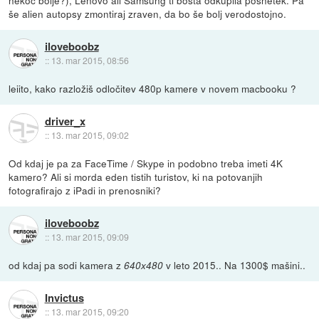
nekoč bolje?), Lenovo ali Samsung ti bosta odkupila posnetek. Pa
še alien autopsy zmontiraj zraven, da bo še bolj verodostojno.
iloveboobz
::
13. mar 2015, 08:56
leiito, kako razložiš odločitev 480p kamere v novem macbooku ?
driver_x
::
13. mar 2015, 09:02
Od kdaj je pa za FaceTime / Skype in podobno treba imeti 4K
kamero? Ali si morda eden tistih turistov, ki na potovanjih
fotografirajo z iPadi in prenosniki?
iloveboobz
::
13. mar 2015, 09:09
od kdaj pa sodi kamera z
v leto 2015.. Na 1300$ mašini..
640x480
Invictus
::
13. mar 2015, 09:20