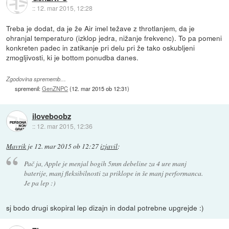
::
12. mar 2015, 12:28
Treba je dodat, da je že Air imel težave z throtlanjem, da je
ohranjal temperaturo (izklop jedra, nižanje frekvenc). To pa pomeni
konkreten padec in zatikanje pri delu pri že tako oskubljeni
zmogljivosti, ki je bottom ponudba danes.
Zgodovina sprememb…
spremenil:
GenZNPC
(
12. mar 2015 ob 12:31
)
iloveboobz
::
12. mar 2015, 12:36
Mavrik
je
12. mar 2015 ob 12:27
izjavil
:
Pač ja, Apple je menjal bogih 5mm debeline za 4 ure manj
baterije, manj fleksibilnosti za priklope in še manj performanca.
Je pa lep :)
sj bodo drugi skopiral lep dizajn in dodal potrebne upgrejde :)