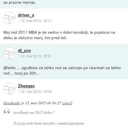
so prazne marnje,
driver_x
::
12. mar 2015, 18:11
Moj mid 2011 MBA je še vedno v dobri kondiciji, le prpstora na
disku je občutno manj, kot pred leti.
dj_uro
::
12. mar 2015, 18:51
@leiito ... zgodbice za lahko noč se začnejo po risankah za lahko
noč... torej po 20h...
Zheegec
::
12. mar 2015, 19:05
iloveboobz
je
12. mar 2015 ob 16:27
izjavil
:
scrollanje na 2012 šteka ?
To je pa neki hudo narobe z samim laptopom.