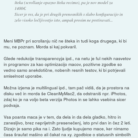
šteka (scrollanje opazno šteka recimo), pa je nov model za
1400€.
Sicer je res, da je pri drugih prenosnikih s slabo konfiguracijo in
zelo visoko ločljivostjo isto, ampak prosim ne pretiravati...
Meni MBPr pri scrollanju nič ne šteka in tudi koga drugega, ki bi
mu, ne poznam. Morda si kaj pokvaril.
Glede redukcije transparencyja ipd., na netu je ful nekih nasvetov
in programov za kao optimizacijo macov, pozitivne zgodbe so
vedno samo anekdotične, nobenih resnih testov, ki bi potrjevali
smiselnost uporabe.
Možna izjema je multilingual ipd., tam pač vidiš, da je prostora na
disku več in morda še CleanMyMac2, da odstraniš npr. iPhotos,
zdaj ko je na voljo beta verzija Photos in se lahko vsebina sicer
podvaja.
Vsa poanta maca je v tem, da dela in da dela gladko, hitro in
zanesljivo, brez neprijetnih presenečenj, isto prvi dan in čez 2 leti.
Dizajn je samo pika na i. Zato ljudje kupujemo mace, ker nimamo
časa šraufat mašino ali čakat na xy. zgodbice o statusnih simbolih