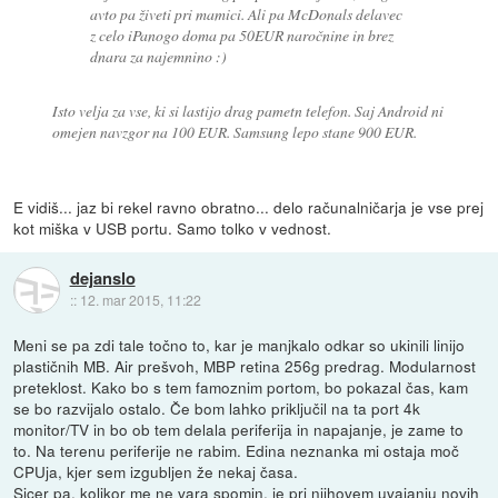
avto pa živeti pri mamici. Ali pa McDonals delavec
z celo iPanogo doma pa 50EUR naročnine in brez
dnara za najemnino :)
Isto velja za vse, ki si lastijo drag pametn telefon. Saj Android ni
omejen navzgor na 100 EUR. Samsung lepo stane 900 EUR.
E vidiš... jaz bi rekel ravno obratno... delo računalničarja je vse prej
kot miška v USB portu. Samo tolko v vednost.
dejanslo
::
12. mar 2015, 11:22
Meni se pa zdi tale točno to, kar je manjkalo odkar so ukinili linijo
plastičnih MB. Air prešvoh, MBP retina 256g predrag. Modularnost
preteklost. Kako bo s tem famoznim portom, bo pokazal čas, kam
se bo razvijalo ostalo. Če bom lahko priključil na ta port 4k
monitor/TV in bo ob tem delala periferija in napajanje, je zame to
to. Na terenu periferije ne rabim. Edina neznanka mi ostaja moč
CPUja, kjer sem izgubljen že nekaj časa.
Sicer pa, kolikor me ne vara spomin, je pri njihovem uvajanju novih