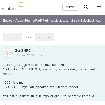
☰
Novice
»
Apple iPhone/iPad/iPod
»
Apple novosti: 12-palčni MacBook, Apple Watch in kopica drugih izboljšav
4
/ 8
««
«
»
»»
GenZNPC
::
11. mar 2015, 18:19
1215N (499€) je mel, pa to nekaj let nazaj:
1 x USB 2.0, 2 x USB 3.0, vga, hdmi, lan, speaker, mic iiin card
reader.
1005HA je mel:
3 x USB 2.0, vga, lan, speaker, mic iiiin card reader.
Velikost in tankost, tukaj ni izgovor glih. Prej šparanje zaradi 3.1