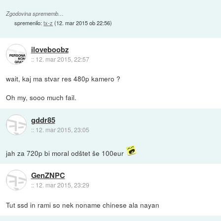
Zgodovina sprememb…
spremenilo:
tx-z
(
12. mar 2015 ob 22:56
)
iloveboobz
::
12. mar 2015, 22:57
wait, kaj ma stvar res 480p kamero ?
Oh my, sooo much fail.
gddr85
::
12. mar 2015, 23:05
jah za 720p bi moral odštet še 100eur
GenZNPC
::
12. mar 2015, 23:29
Tut ssd in rami so nek noname chinese ala nayan