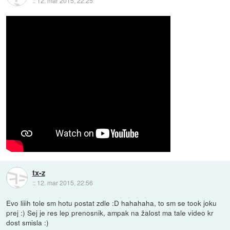
::
12. mar 2015, 22:25
tx-z
::
12. mar 2015, 22:56
Evo liiih tole sm hotu postat zdle :D hahahaha, to sm se took joku
prej :) Sej je res lep prenosnik, ampak na žalost ma tale video kr
dost smisla :)