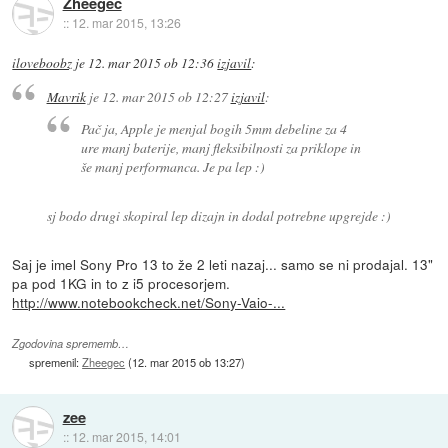
Zheegec
::
12. mar 2015, 13:26
iloveboobz
je
12. mar 2015 ob 12:36
izjavil
:
Mavrik
je
12. mar 2015 ob 12:27
izjavil
:
Pač ja, Apple je menjal bogih 5mm debeline za 4
ure manj baterije, manj fleksibilnosti za priklope in
še manj performanca. Je pa lep :)
sj bodo drugi skopiral lep dizajn in dodal potrebne upgrejde :)
Saj je imel Sony Pro 13 to že 2 leti nazaj... samo se ni prodajal. 13"
pa pod 1KG in to z i5 procesorjem.
http://www.notebookcheck.net/Sony-Vaio-...
Zgodovina sprememb…
spremenil:
Zheegec
(
12. mar 2015 ob 13:27
)
zee
::
12. mar 2015, 14:01