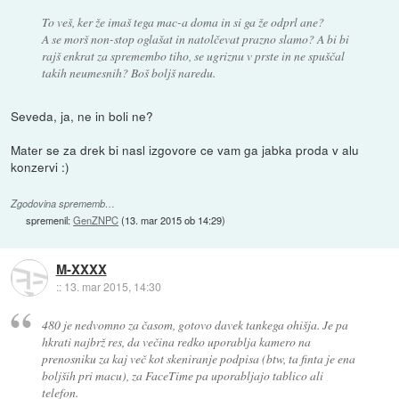
To veš, ker že imaš tega mac-a doma in si ga že odprl ane?
A se morš non-stop oglašat in natolčevat prazno slamo? A bi bi
rajš enkrat za spremembo tiho, se ugriznu v prste in ne spuščal
takih neumesnih? Boš boljš naredu.
Seveda, ja, ne in boli ne?
Mater se za drek bi nasl izgovore ce vam ga jabka proda v alu
konzervi :)
Zgodovina sprememb…
spremenil:
GenZNPC
(
13. mar 2015 ob 14:29
)
M-XXXX
::
13. mar 2015, 14:30
480 je nedvomno za časom, gotovo davek tankega ohišja. Je pa
hkrati najbrž res, da večina redko uporablja kamero na
prenosniku za kaj več kot skeniranje podpisa (btw, ta finta je ena
boljših pri macu), za FaceTime pa uporabljajo tablico ali
telefon.