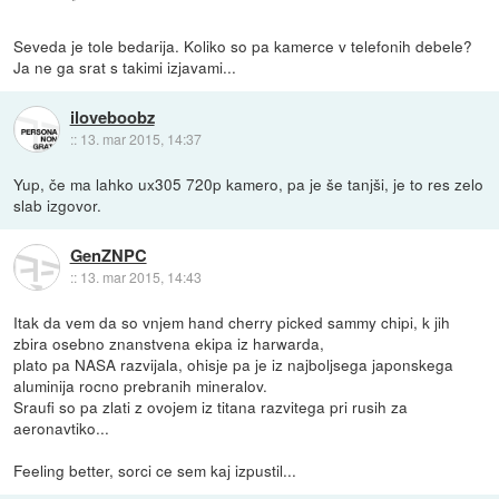
Seveda je tole bedarija. Koliko so pa kamerce v telefonih debele?
Ja ne ga srat s takimi izjavami...
iloveboobz
::
13. mar 2015, 14:37
Yup, če ma lahko ux305 720p kamero, pa je še tanjši, je to res zelo
slab izgovor.
GenZNPC
::
13. mar 2015, 14:43
Itak da vem da so vnjem hand cherry picked sammy chipi, k jih
zbira osebno znanstvena ekipa iz harwarda,
plato pa NASA razvijala, ohisje pa je iz najboljsega japonskega
aluminija rocno prebranih mineralov.
Sraufi so pa zlati z ovojem iz titana razvitega pri rusih za
aeronavtiko...
Feeling better, sorci ce sem kaj izpustil...