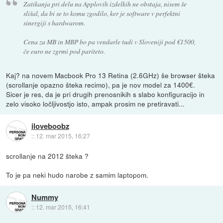
Zatikanja pri delu na Applovih izdelkih ne obstaja, nisem še
slišal, da bi se to komu zgodilo, ker je software v perfektni
sinergiji s hardwarom.
Cena za MB in MBP bo pa vendarle tudi v Sloveniji pod €1500,
če euro ne zgrmi pod pariteto.
Kaj? na novem Macbook Pro 13 Retina (2.6GHz) še browser šteka
(scrollanje opazno šteka recimo), pa je nov model za 1400€.
Sicer je res, da je pri drugih prenosnikih s slabo konfiguracijo in
zelo visoko ločljivostjo isto, ampak prosim ne pretiravati...
iloveboobz
::
12. mar 2015, 16:27
scrollanje na 2012 šteka ?
To je pa neki hudo narobe z samim laptopom.
Nummy
::
12. mar 2015, 16:41