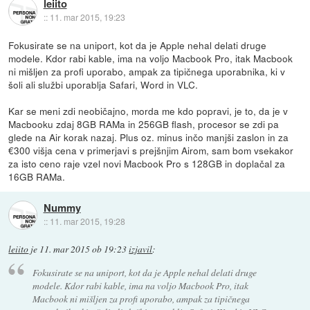
leiito
::
11. mar 2015, 19:23
Fokusirate se na uniport, kot da je Apple nehal delati druge
modele. Kdor rabi kable, ima na voljo Macbook Pro, itak Macbook
ni mišljen za profi uporabo, ampak za tipičnega uporabnika, ki v
šoli ali službi uporablja Safari, Word in VLC.
Kar se meni zdi neobičajno, morda me kdo popravi, je to, da je v
Macbooku zdaj 8GB RAMa in 256GB flash, procesor se zdi pa
glede na Air korak nazaj. Plus oz. minus inčo manjši zaslon in za
€300 višja cena v primerjavi s prejšnjim Airom, sam bom vsekakor
za isto ceno raje vzel novi Macbook Pro s 128GB in doplačal za
16GB RAMa.
Nummy
::
11. mar 2015, 19:28
leiito
je
11. mar 2015 ob 19:23
izjavil
:
Fokusirate se na uniport, kot da je Apple nehal delati druge
modele. Kdor rabi kable, ima na voljo Macbook Pro, itak
Macbook ni mišljen za profi uporabo, ampak za tipičnega