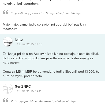
nekajkrat bolj uporaben.
To je veljalo zapvega Aira. Novejsi nimajo vec teh tezav.
Majo majo, samo ljudje so začeli pri uporabi bolj pazit: vir
macforum.
leiito
::
12. mar 2015, 14:16
Zatikanja pri delu na Applovih izdelkih ne obstaja, nisem še slišal,
da bi se to komu zgodilo, ker je software v perfektni sinergiji s
hardwarom.
Cena za MB in MBP bo pa vendarle tudi v Sloveniji pod €1500, če
euro ne zgrmi pod pariteto.
GenZNPC
::
12. mar 2015, 14:20
Zatikanja pri delu na Applovih izdelkih ne obstaja,