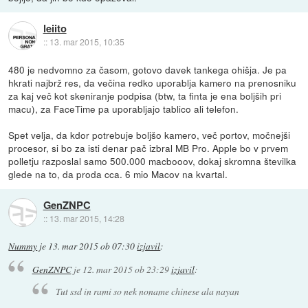
leiito
::
13. mar 2015, 10:35
480 je nedvomno za časom, gotovo davek tankega ohišja. Je pa
hkrati najbrž res, da večina redko uporablja kamero na prenosniku
za kaj več kot skeniranje podpisa (btw, ta finta je ena boljših pri
macu), za FaceTime pa uporabljajo tablico ali telefon.
Spet velja, da kdor potrebuje boljšo kamero, več portov, močnejši
procesor, si bo za isti denar pač izbral MB Pro. Apple bo v prvem
polletju razposlal samo 500.000 macbooov, dokaj skromna številka
glede na to, da proda cca. 6 mio Macov na kvartal.
GenZNPC
::
13. mar 2015, 14:28
Nummy
je
13. mar 2015 ob 07:30
izjavil
:
GenZNPC
je
12. mar 2015 ob 23:29
izjavil
:
Tut ssd in rami so nek noname chinese ala nayan