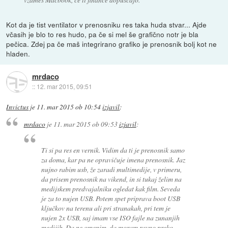
Kot da je tist ventilator v prenosniku res taka huda stvar... Ajde
včasih je blo to res hudo, pa če si mel še grafično notr je bla
pečica. Zdej pa če maš integrirano grafiko je prenosnik bolj kot ne
hladen.
mrdaco
::
12. mar 2015, 09:51
Invictus
je
11. mar 2015 ob 10:54
izjavil
:
mrdaco
je
11. mar 2015 ob 09:53
izjavil
:
Ti si pa res en vernik. Vidim da ti je prenosnik samo
za doma, kar pa ne opravičuje imena prenosnik. Jaz
nujno rabim usb, že zaradi multimedije, v primeru,
da prisem prenosnik na vikend, in si tukaj želim na
medijskem predvajalniku ogledat kak film. Seveda
je za to nujen USB. Potem spet priprava boot USB
ključkov na terenu ali pri stranakah, pri tem je
nujen 2x USB, saj imam vse ISO fajle na zunanjih
medijih. Da ne omenim, da moram ravno preko