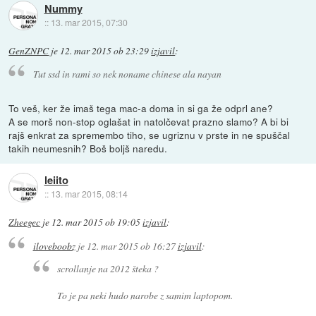
Nummy
::
13. mar 2015, 07:30
GenZNPC
je
12. mar 2015 ob 23:29
izjavil
:
Tut ssd in rami so nek noname chinese ala nayan
To veš, ker že imaš tega mac-a doma in si ga že odprl ane?
A se morš non-stop oglašat in natolčevat prazno slamo? A bi bi
rajš enkrat za spremembo tiho, se ugriznu v prste in ne spuščal
takih neumesnih? Boš boljš naredu.
leiito
::
13. mar 2015, 08:14
Zheegec
je
12. mar 2015 ob 19:05
izjavil
:
iloveboobz
je
12. mar 2015 ob 16:27
izjavil
:
scrollanje na 2012 šteka ?
To je pa neki hudo narobe z samim laptopom.