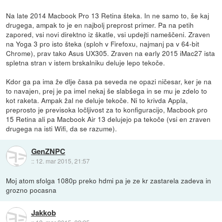
Na late 2014 Macbook Pro 13 Retina šteka. In ne samo to, še kaj
drugega, ampak to je en najbolj preprost primer. Pa na petih
zapored, vsi novi direktno iz škatle, vsi updejti nameščeni. Zraven
na Yoga 3 pro isto šteka (sploh v Firefoxu, najmanj pa v 64-bit
Chrome), prav tako Asus UX305. Zraven na early 2015 iMac27 ista
spletna stran v istem brskalniku deluje lepo tekoče.
Kdor ga pa ima že dlje časa pa seveda ne opazi ničesar, ker je na
to navajen, prej je pa imel nekaj še slabšega in se mu je zdelo to
kot raketa. Ampak žal ne deluje tekoče. Ni to krivda Appla,
preprosto je previsoka ločljivost za to konfiguracijo, Macbook pro
15 Retina ali pa Macbook Air 13 delujejo pa tekoče (vsi en zraven
drugega na isti Wifi, da se razume).
GenZNPC
::
12. mar 2015, 21:57
Moj atom sfolga 1080p preko hdmi pa je ze kr zastarela zadeva in
grozno pocasna
Jakkob