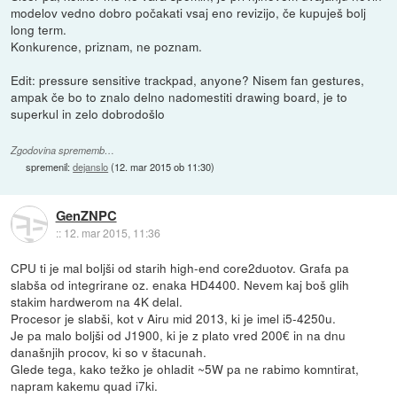
modelov vedno dobro počakati vsaj eno revizijo, če kupuješ bolj
long term.
Konkurence, priznam, ne poznam.
Edit: pressure sensitive trackpad, anyone? Nisem fan gestures,
ampak če bo to znalo delno nadomestiti drawing board, je to
superkul in zelo dobrodošlo
Zgodovina sprememb…
spremenil:
dejanslo
(
12. mar 2015 ob 11:30
)
GenZNPC
::
12. mar 2015, 11:36
CPU ti je mal boljši od starih high-end core2duotov. Grafa pa
slabša od integrirane oz. enaka HD4400. Nevem kaj boš glih
stakim hardwerom na 4K delal.
Procesor je slabši, kot v Airu mid 2013, ki je imel i5-4250u.
Je pa malo boljši od J1900, ki je z plato vred 200€ in na dnu
današnjih procov, ki so v štacunah.
Glede tega, kako težko je ohladit ~5W pa ne rabimo komntirat,
napram kakemu quad i7ki.