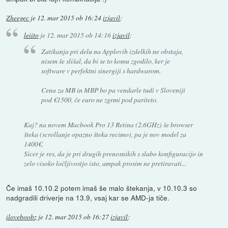
Zheegec
je
12. mar 2015 ob 16:24
izjavil
:
leiito
je
12. mar 2015 ob 14:16
izjavil
:
Zatikanja pri delu na Applovih izdelkih ne obstaja,
nisem še slišal, da bi se to komu zgodilo, ker je
software v perfektni sinergiji s hardwarom.
Cena za MB in MBP bo pa vendarle tudi v Sloveniji
pod €1500, če euro ne zgrmi pod pariteto.
Kaj? na novem Macbook Pro 13 Retina (2.6GHz) še browser
šteka (scrollanje opazno šteka recimo), pa je nov model za
1400€.
Sicer je res, da je pri drugih prenosnikih s slabo konfiguracijo in
zelo visoko ločljivostjo isto, ampak prosim ne pretiravati...
Če imaš 10.10.2 potem imaš še malo štekanja, v 10.10.3 so
nadgradili driverje na 13.9, vsaj kar se AMD-ja tiče.
iloveboobz
je
12. mar 2015 ob 16:27
izjavil
: