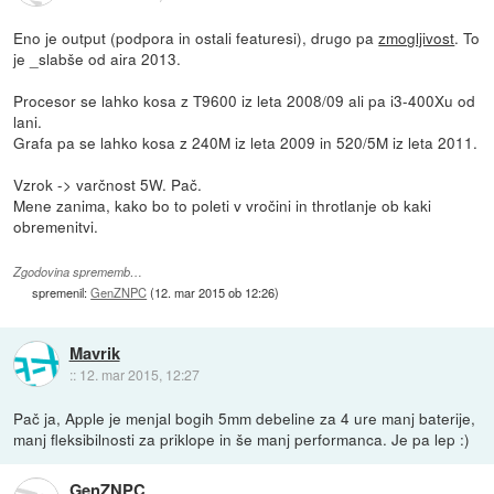
Eno je output (podpora in ostali featuresi), drugo pa
zmogljivost
. To
je _slabše od aira 2013.
Procesor se lahko kosa z T9600 iz leta 2008/09 ali pa i3-400Xu od
lani.
Grafa pa se lahko kosa z 240M iz leta 2009 in 520/5M iz leta 2011.
Vzrok -> varčnost 5W. Pač.
Mene zanima, kako bo to poleti v vročini in throtlanje ob kaki
obremenitvi.
Zgodovina sprememb…
spremenil:
GenZNPC
(
12. mar 2015 ob 12:26
)
Mavrik
::
12. mar 2015, 12:27
Pač ja, Apple je menjal bogih 5mm debeline za 4 ure manj baterije,
manj fleksibilnosti za priklope in še manj performanca. Je pa lep :)
GenZNPC