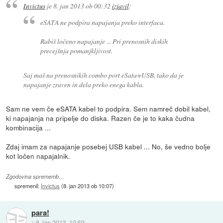
Invictus
je
8. jan 2013 ob 00:32
izjavil
:
eSATA ne podpira napajanja preko interfaca.
Rabiš ločeno napajanje ... Pri prenosnih diskih
precejšnja pomanjkljivost.
Saj maš na prenosnikih combo port eSata+USB, tako da je
napajanje zraven in dela preko enega kabla.
Sam ne vem če eSATA kabel to podpira. Sem namreč dobil kabel,
ki napajanja na pripelje do diska. Razen če je to kaka čudna
kombinacija ...
Zdaj imam za napajanje posebej USB kabel ... No, še vedno bolje
kot ločen napajalnik.
Zgodovina sprememb…
spremenil:
Invictus
(
8. jan 2013 ob 10:07
)
para!
::
8. jan 2013, 10:59