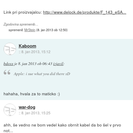
Link pri proizvajalcu:
http://www.delock.de/produkte/F_143_eSA...
Zgodovina sprememb…
spremenil:
MrStein
(
8. jan 2013 ob 12:50
)
Kaboom
::
8. jan 2013, 15:12
bdoxx
je
8. jan 2013 ob 06:43
izjavil
:
Apple: i sue what you did there xD
hahaha, hvala za to maticko :)
war-dog
::
8. jan 2013, 15:25
ahh, še vedno ne bom vedel kako obrnit kabel da bo šel v prvo
not...