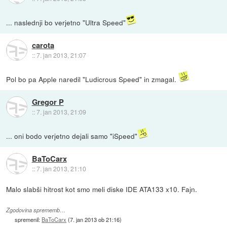
... naslednji bo verjetno "Ultra Speed"
carota
::
7. jan 2013, 21:07
Pol bo pa Apple naredil "Ludicrous Speed" in zmagal.
Gregor P
::
7. jan 2013, 21:09
... oni bodo verjetno dejali samo "iSpeed"
BaToCarx
::
7. jan 2013, 21:10
Malo slabši hitrost kot smo meli diske IDE ATA133 x10. Fajn.
Zgodovina sprememb…
spremenil:
BaToCarx
(
7. jan 2013 ob 21:16
)