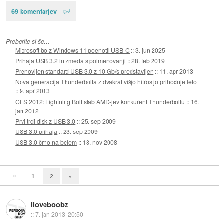
69 komentarjev
Preberite si še…
Microsoft bo z Windows 11 poenotil USB-C
::
3. jun 2025
Prihaja USB 3.2 in zmeda s poimenovanji
::
28. feb 2019
Prenovljen standard USB 3.0 z 10 Gb/s predstavljen
::
11. apr 2013
Nova generacija Thunderbolta z dvakrat višjo hitrostjo prihodnje leto
::
9. apr 2013
CES 2012: Lightning Bolt slab AMD-jev konkurent Thunderboltu
::
16.
jan 2012
Prvi trdi disk z USB 3.0
::
25. sep 2009
USB 3.0 prihaja
::
23. sep 2009
USB 3.0 črno na belem
::
18. nov 2008
«
1
2
»
iloveboobz
::
7. jan 2013, 20:50