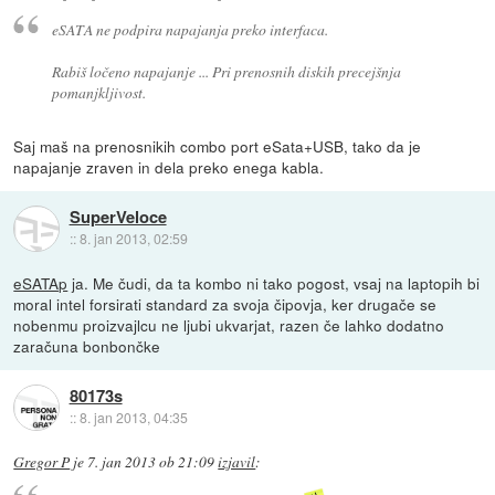
eSATA ne podpira napajanja preko interfaca.
Rabiš ločeno napajanje ... Pri prenosnih diskih precejšnja
pomanjkljivost.
Saj maš na prenosnikih combo port eSata+USB, tako da je
napajanje zraven in dela preko enega kabla.
SuperVeloce
::
8. jan 2013, 02:59
eSATAp
ja. Me čudi, da ta kombo ni tako pogost, vsaj na laptopih bi
moral intel forsirati standard za svoja čipovja, ker drugače se
nobenmu proizvajlcu ne ljubi ukvarjat, razen če lahko dodatno
zaračuna bonbončke
80173s
::
8. jan 2013, 04:35
Gregor P
je
7. jan 2013 ob 21:09
izjavil
: