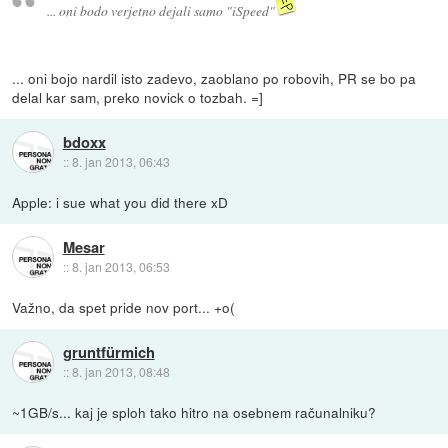
... oni bodo verjetno dejali samo "iSpeed"
... oni bojo nardil isto zadevo, zaoblano po robovih, PR se bo pa
delal kar sam, preko novick o tozbah. =]
bdoxx
::
8. jan 2013, 06:43
Apple: i sue what you did there xD
Mesar
::
8. jan 2013, 06:53
Važno, da spet pride nov port... +o(
gruntfürmich
::
8. jan 2013, 08:48
~1GB/s... kaj je sploh tako hitro na osebnem računalniku?