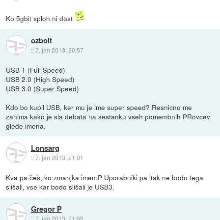
Ko 5gbit sploh ni dost
ozbolt
::
7. jan 2013, 20:57
USB 1 (Full Speed)
USB 2.0 (High Speed)
USB 3.0 (Super Speed)
Kdo bo kupil USB, ker mu je ime super speed? Resnicno me
zanima kako je sla debata na sestanku vseh pomembnih PRovcev
glede imena.
Lonsarg
::
7. jan 2013, 21:01
Kva pa češ, ko zmanjka imen:P Uporabniki pa itak ne bodo tega
slišali, vse kar bodo slišali je USB3.
Gregor P
::
7. jan 2013, 21:05