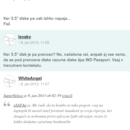
Ker 3.5" diske pa usb lahko napaja...
Fail.
levaky
::
8. jan 2013, 11:05
Ker 3.5" disk je pa prenosn? No, načeloma vsi, ampak sj vse vemo,
da se pod prenosne diske razume diske tipa WD Passport. Vsaj v
trenutnem kontekstu.
WhiteAngel
::
8. jan 2013, 11:07
SuperVeloce
je
8. jan 2013 ob 02:59
izjavil
:
eSATAp
ja. Me čudi, da ta kombo ni tako pogost, vsaj na
laptopih bi moral intel forsirati standard za svoja čipovja, ker
drugače se nobenmu proizvajlcu ne ljubi ukvarjat, razen če
lahko dodatno zaračuna bonbončke