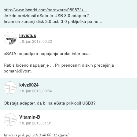
http://www.itworld.com/hardware/98987/u...
Je kdo preizkusil eSata to USB 3.0 adapter?
Imam en zunanji disk 3.0 usb 3.0 priključka pa ne...
Invictus
::
8. jan 2013, 00:32
eSATA ne podpira napajanja preko interfaca.
Rabiš ločeno napajanje ... Pri prenosnih diskih precejšnja
pomanjkljivost.
k4vz0024
::
8. jan 2013, 00:54
Obstaja adapter, da bi na eSata priklopil USB3?
Vitamin-B
::
8. jan 2013, 01:01
Invictus
je
8. jan 2013 ob 00:32
izjavil
: