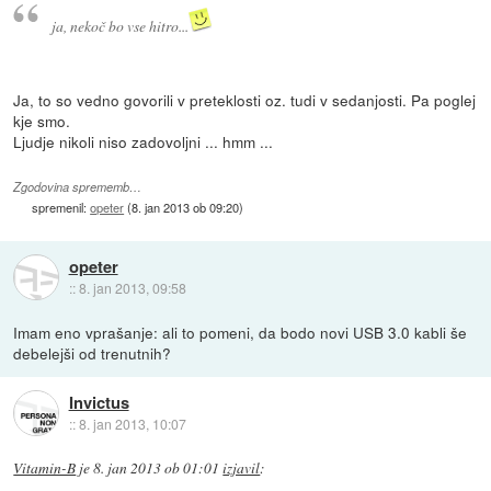
ja, nekoč bo vse hitro...
Ja, to so vedno govorili v preteklosti oz. tudi v sedanjosti. Pa poglej
kje smo.
Ljudje nikoli niso zadovoljni ... hmm ...
Zgodovina sprememb…
spremenil:
opeter
(
8. jan 2013 ob 09:20
)
opeter
::
8. jan 2013, 09:58
Imam eno vprašanje: ali to pomeni, da bodo novi USB 3.0 kabli še
debelejši od trenutnih?
Invictus
::
8. jan 2013, 10:07
Vitamin-B
je
8. jan 2013 ob 01:01
izjavil
: