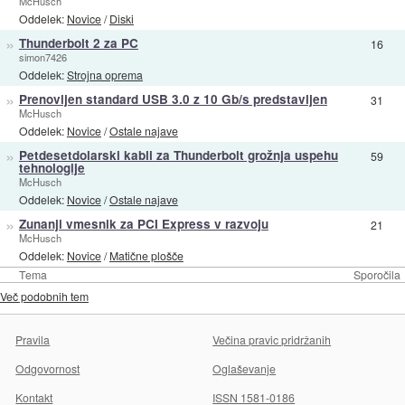
McHusch
Oddelek:
Novice
/
Diski
»
Thunderbolt 2 za PC
16
simon7426
Oddelek:
Strojna oprema
»
Prenovljen standard USB 3.0 z 10 Gb/s predstavljen
31
McHusch
Oddelek:
Novice
/
Ostale najave
»
Petdesetdolarski kabli za Thunderbolt grožnja uspehu
59
tehnologije
McHusch
Oddelek:
Novice
/
Ostale najave
»
Zunanji vmesnik za PCI Express v razvoju
21
McHusch
Oddelek:
Novice
/
Matične plošče
Tema
Sporočila
Več podobnih tem
Pravila
Večina pravic pridržanih
Odgovornost
Oglaševanje
Kontakt
ISSN 1581-0186