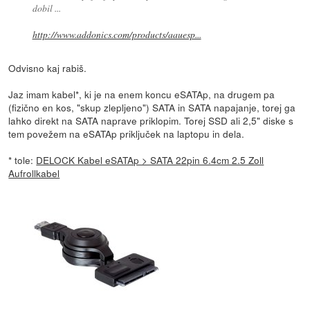
dobil ...
http://www.addonics.com/products/aauesp...
Odvisno kaj rabiš.
Jaz imam kabel*, ki je na enem koncu eSATAp, na drugem pa
(fizično en kos, "skup zlepljeno") SATA in SATA napajanje, torej ga
lahko direkt na SATA naprave priklopim. Torej SSD ali 2,5" diske s
tem povežem na eSATAp priključek na laptopu in dela.
* tole:
DELOCK Kabel eSATAp > SATA 22pin 6.4cm 2.5 Zoll
Aufrollkabel