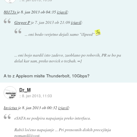
80173s
je
8. jan 2013 ob 04:35
izjavil
:
Gregor P
je
7. jan 2013 ob 21:09
izjavil
:
... oni bodo verjetno dejali samo "iSpeed"
... oni bojo nardil isto zadevo, zaoblano po robovih, PR se bo pa
delal kar sam, preko novick o tozbah. =]
A to z Appleom mislte Thunderbolt, 10Gbps?
Dr_M
::
8. jan 2013, 11:03
Invictus
je
8. jan 2013 ob 00:32
izjavil
:
eSATA ne podpira napajanja preko interfaca.
Rabiš ločeno napajanje ... Pri prenosnih diskih precejšnja
pomanjkljivost.