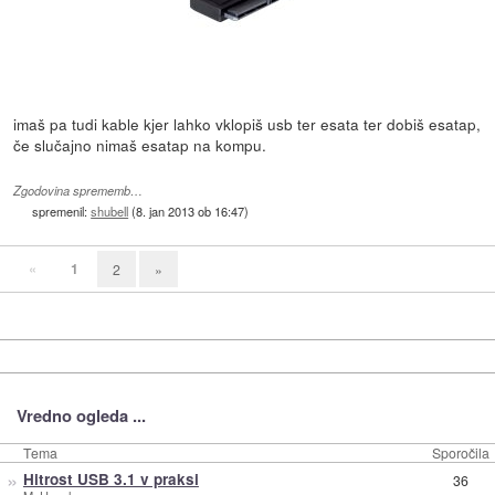
imaš pa tudi kable kjer lahko vklopiš usb ter esata ter dobiš esatap,
če slučajno nimaš esatap na kompu.
Zgodovina sprememb…
spremenil:
shubell
(
8. jan 2013 ob 16:47
)
«
1
2
»
Vredno ogleda ...
Tema
Sporočila
»
Hitrost USB 3.1 v praksi
36