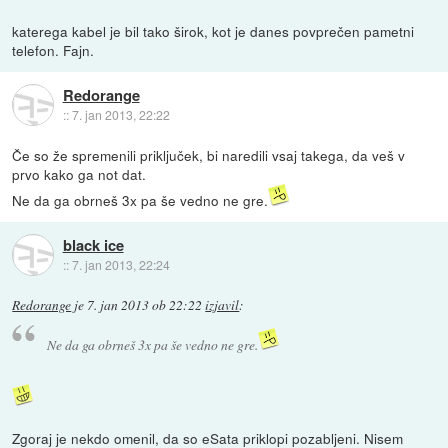
katerega kabel je bil tako širok, kot je danes povprečen pametni
telefon. Fajn.
Redorange
::
7. jan 2013, 22:22
Če so že spremenili priključek, bi naredili vsaj takega, da veš v
prvo kako ga not dat.
Ne da ga obrneš 3x pa še vedno ne gre.
black ice
::
7. jan 2013, 22:24
Redorange
je
7. jan 2013 ob 22:22
izjavil
:
Ne da ga obrneš 3x pa še vedno ne gre.
Zgoraj je nekdo omenil, da so eSata priklopi pozabljeni. Nisem