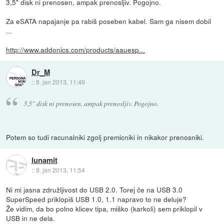
3,5" disk ni prenosen, ampak prenosljiv. Pogojno.
Za eSATA napajanje pa rabiš poseben kabel. Sam ga nisem dobil
...
http://www.addonics.com/products/aauesp...
Dr_M
::
8. jan 2013, 11:49
3,5" disk ni prenosen, ampak prenosljiv. Pogojno.
Potem so tudi racunalniki zgolj premicniki in nikakor prenosniki.
lunamit
::
8. jan 2013, 11:54
Ni mi jasna združljivost do USB 2.0. Torej če na USB 3.0
SuperSpeed priklopiš USB 1.0, 1.1 napravo to ne deluje?
Že vidim, da bo polno klicev tipa, miško (karkoli) sem priklopil v
USB in ne dela.