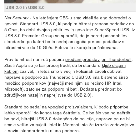
USB 2.0 in USB 3.0
- Na letošnjem CES-u smo videli še eno dobrodošlo
Net Security
novost. Standard USB 3.0, ki podpira hitrost prenosa podatkov do
5 Gb/s, bo dobil dvojno pohitritev in novo ime SuperSpeed USB. Iz
USB 3.0 Promoter Group so sporočili, da je nared posodobitev
standarda, po kateri bo ta sedaj omogoča prenos podatkov s
hitrostmi vse do 10 Gb/s. Poteza je skorajda pričakovana.
Prav to hitrost namreč podpira
predlani predstavljen Thunderbolt
.
Zlasti Apple se je kar precej trudil, da bi standard
kljub dragim
kablom
zaživel, in letos smo v večjih količinah začeli dobivati
naprave s podporo za Thunderbolt. USB 3.0 ima bistveno širšo
množico podpornikov (največji med njimi so recimo HP, Intel,
Microsoft), zato se za podporo ni bati.
Dodatna prednost bo
združljivost
nazaj in naprej (vse do USB 2.0).
Standard bo sedaj na vpogled proizvajalcem, ki bodo pripombe
lahko sporočili do konca tega četrtletja. Če bo šlo vse po načrtih,
bo novi, hitrejši USB 3.0 dokončan do polletja, naprave pa ne bi
smele veliko zamujati. Intel in Microsoft sta že izrazila zadovoljstvo
z novim standardom in njuno podporo.