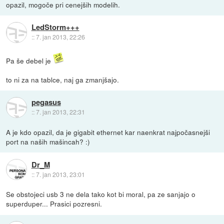
opazil, mogoče pri cenejših modelih.
LedStorm+++
::
7. jan 2013, 22:26
Pa še debel je
to ni za na tablce, naj ga zmanjšajo.
pegasus
::
7. jan 2013, 22:31
A je kdo opazil, da je gigabit ethernet kar naenkrat najpočasnejši
port na naših mašincah? :)
Dr_M
::
7. jan 2013, 23:01
Se obstojeci usb 3 ne dela tako kot bi moral, pa ze sanjajo o
superduper... Prasici pozresni.