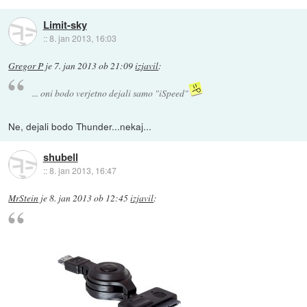
Limit-sky
::
8. jan 2013, 16:03
Gregor P
je
7. jan 2013 ob 21:09
izjavil
:
... oni bodo verjetno dejali samo "iSpeed"
Ne, dejali bodo Thunder...nekaj...
shubell
::
8. jan 2013, 16:47
MrStein
je
8. jan 2013 ob 12:45
izjavil
: