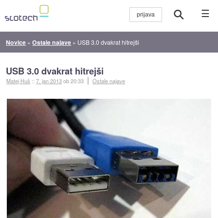
☰
Novice
»
Ostale najave
»
USB 3.0 dvakrat hitrejši
USB 3.0 dvakrat hitrejši
Matej Huš
::
7. jan 2013
ob 20:33
Ostale najave