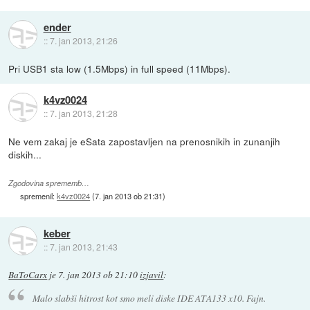
ender
::
7. jan 2013, 21:26
Pri USB1 sta low (1.5Mbps) in full speed (11Mbps).
k4vz0024
::
7. jan 2013, 21:28
Ne vem zakaj je eSata zapostavljen na prenosnikih in zunanjih
diskih...
Zgodovina sprememb…
spremenil:
k4vz0024
(
7. jan 2013 ob 21:31
)
keber
::
7. jan 2013, 21:43
BaToCarx
je
7. jan 2013 ob 21:10
izjavil
:
Malo slabši hitrost kot smo meli diske IDE ATA133 x10. Fajn.