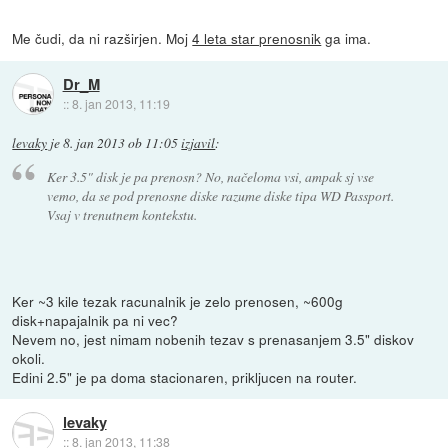
Me čudi, da ni razširjen. Moj
4 leta star prenosnik
ga ima.
Dr_M
::
8. jan 2013, 11:19
levaky
je
8. jan 2013 ob 11:05
izjavil
:
Ker 3.5" disk je pa prenosn? No, načeloma vsi, ampak sj vse
vemo, da se pod prenosne diske razume diske tipa WD Passport.
Vsaj v trenutnem kontekstu.
Ker ~3 kile tezak racunalnik je zelo prenosen, ~600g
disk+napajalnik pa ni vec?
Nevem no, jest nimam nobenih tezav s prenasanjem 3.5" diskov
okoli.
Edini 2.5" je pa doma stacionaren, prikljucen na router.
levaky
::
8. jan 2013, 11:38