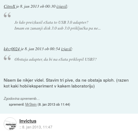
CitroX
je
8. jan 2013 ob 00:30
izjavil
:
Je kdo preizkusil eSata to USB 3.0 adapter?
Imam en zunanji disk 3.0 usb 3.0 priključka pa ne...
k4vz0024
je
8. jan 2013 ob 00:54
izjavil
:
Obstaja adapter, da bi na eSata priklopil USB3?
Nisem še nikjer videl. Stavim tri pive, da ne obstaja sploh. (razen
kot kaki hobi/eksperiment v kakem laboratoriju)
Zgodovina sprememb…
spremenil:
MrStein
(
8. jan 2013 ob 11:44
)
Invictus
::
8. jan 2013, 11:47