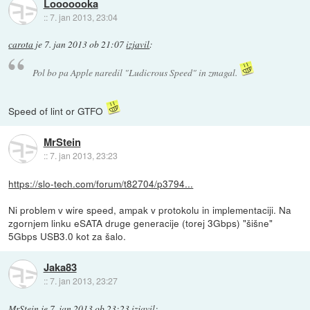
Looooooka
::
7. jan 2013, 23:04
carota
je
7. jan 2013 ob 21:07
izjavil
:
Pol bo pa Apple naredil "Ludicrous Speed" in zmagal.
Speed of lint or GTFO
MrStein
::
7. jan 2013, 23:23
https://slo-tech.com/forum/t82704/p3794...
Ni problem v wire speed, ampak v protokolu in implementaciji. Na
zgornjem linku eSATA druge generacije (torej 3Gbps) "šišne"
5Gbps USB3.0 kot za šalo.
Jaka83
::
7. jan 2013, 23:27
MrStein
je
7. jan 2013 ob 23:23
izjavil
: