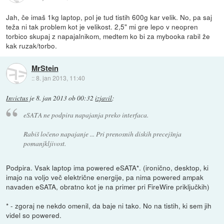
Jah, če imaš 1kg laptop, pol je tud tistih 600g kar velik. No, pa saj
teža ni tak problem kot je velikost. 2,5" mi gre lepo v neopren
torbico skupaj z napajalnikom, medtem ko bi za mybooka rabil že
kak ruzak/torbo.
MrStein
::
8. jan 2013, 11:40
Invictus
je
8. jan 2013 ob 00:32
izjavil
:
eSATA ne podpira napajanja preko interfaca.
Rabiš ločeno napajanje ... Pri prenosnih diskih precejšnja
pomanjkljivost.
Podpira. Vsak laptop ima powered eSATA*. (ironično, desktop, ki
imajo na voljo več električne energije, pa nima powered ampak
navaden eSATA, obratno kot je na primer pri FireWire priključkih)
* - zgoraj ne nekdo omenil, da baje ni tako. No na tistih, ki sem jih
videl so powered.