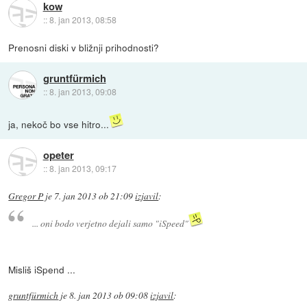
kow
::
8. jan 2013, 08:58
Prenosni diski v bližnji prihodnosti?
gruntfürmich
::
8. jan 2013, 09:08
ja, nekoč bo vse hitro...
opeter
::
8. jan 2013, 09:17
Gregor P
je
7. jan 2013 ob 21:09
izjavil
:
... oni bodo verjetno dejali samo "iSpeed"
Misliš iSpend ...
gruntfürmich
je
8. jan 2013 ob 09:08
izjavil
: