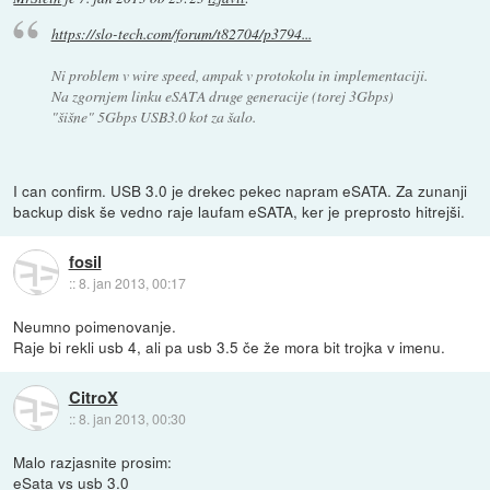
https://slo-tech.com/forum/t82704/p3794...
Ni problem v wire speed, ampak v protokolu in implementaciji.
Na zgornjem linku eSATA druge generacije (torej 3Gbps)
"šišne" 5Gbps USB3.0 kot za šalo.
I can confirm. USB 3.0 je drekec pekec napram eSATA. Za zunanji
backup disk še vedno raje laufam eSATA, ker je preprosto hitrejši.
fosil
::
8. jan 2013, 00:17
Neumno poimenovanje.
Raje bi rekli usb 4, ali pa usb 3.5 če že mora bit trojka v imenu.
CitroX
::
8. jan 2013, 00:30
Malo razjasnite prosim:
eSata vs usb 3.0