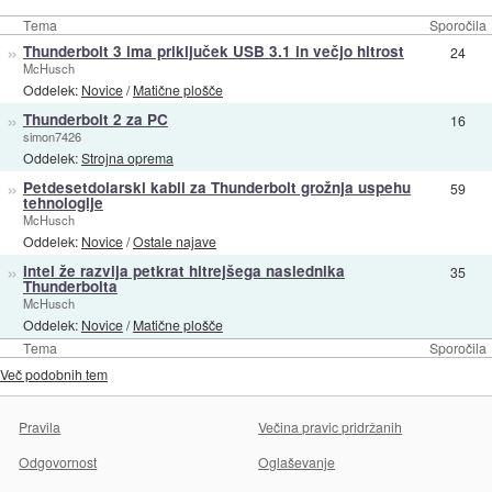
Tema
Sporočila
»
Thunderbolt 3 ima priključek USB 3.1 in večjo hitrost
24
McHusch
Oddelek:
Novice
/
Matične plošče
»
Thunderbolt 2 za PC
16
simon7426
Oddelek:
Strojna oprema
»
Petdesetdolarski kabli za Thunderbolt grožnja uspehu
59
tehnologije
McHusch
Oddelek:
Novice
/
Ostale najave
»
Intel že razvija petkrat hitrejšega naslednika
35
Thunderbolta
McHusch
Oddelek:
Novice
/
Matične plošče
Tema
Sporočila
Več podobnih tem
Pravila
Večina pravic pridržanih
Odgovornost
Oglaševanje