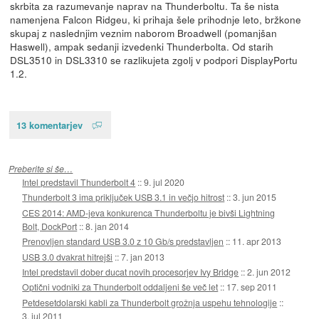
skrbita za razumevanje naprav na Thunderboltu. Ta še nista
namenjena Falcon Ridgeu, ki prihaja šele prihodnje leto, bržkone
skupaj z naslednjim veznim naborom Broadwell (pomanjšan
Haswell), ampak sedanji izvedenki Thunderbolta. Od starih
DSL3510 in DSL3310 se razlikujeta zgolj v podpori DisplayPortu
1.2.
13 komentarjev
Preberite si še…
Intel predstavil Thunderbolt 4
::
9. jul 2020
Thunderbolt 3 ima priključek USB 3.1 in večjo hitrost
::
3. jun 2015
CES 2014: AMD-jeva konkurenca Thunderboltu je bivši Lightning
Bolt, DockPort
::
8. jan 2014
Prenovljen standard USB 3.0 z 10 Gb/s predstavljen
::
11. apr 2013
USB 3.0 dvakrat hitrejši
::
7. jan 2013
Intel predstavil dober ducat novih procesorjev Ivy Bridge
::
2. jun 2012
Optični vodniki za Thunderbolt oddaljeni še več let
::
17. sep 2011
Petdesetdolarski kabli za Thunderbolt grožnja uspehu tehnologije
::
3. jul 2011