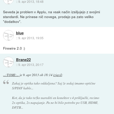
::
9. apr 2013, 18:48
Seveda je problem v Applu, na vsak način izsiljujejo z svojimi
standardi. Ne prinese nič novega, prodajo pa zato veliko
"dodatkov".
blue
::
9. apr 2013, 19:05
Firewire 2.0 :)
Brane22
::
9. apr 2013, 20:17
...:TOMI:...
je
9. apr 2013 ob 18:14
izjavil
:
Zakaj je optika tako oddaljena? Saj že sedaj imamo optične
S/PDIF kable...
Kot, da je tako težko narediti en konektor s 4 priključki, recimo
2x optika, 2x napajanje. Pa ne bi bilo potrebe po USB, HDMI,
DP,TB...