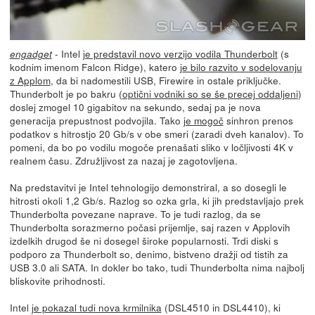
- Intel
je predstavil novo verzijo vodila Thunderbolt
(s
engadget
kodnim imenom Falcon Ridge), katero
je bilo razvito v sodelovanju
z Applom
, da bi nadomestili USB, Firewire in ostale priključke.
Thunderbolt je po bakru (
optični vodniki so se še precej oddaljeni
)
doslej zmogel 10 gigabitov na sekundo, sedaj pa je nova
generacija prepustnost podvojila. Tako
je mogoč
sinhron prenos
podatkov s hitrostjo 20 Gb/s v obe smeri (zaradi dveh kanalov). To
pomeni, da bo po vodilu mogoče prenašati sliko v ločljivosti 4K v
realnem času. Združljivost za nazaj je zagotovljena.
Na predstavitvi je Intel tehnologijo demonstriral, a so dosegli le
hitrosti okoli 1,2 Gb/s. Razlog so ozka grla, ki jih predstavljajo prek
Thunderbolta povezane naprave. To je tudi razlog, da se
Thunderbolta sorazmerno počasi prijemlje, saj razen v Applovih
izdelkih drugod še ni dosegel široke popularnosti. Trdi diski s
podporo za Thunderbolt so, denimo, bistveno dražji od tistih za
USB 3.0 ali SATA. In dokler bo tako, tudi Thunderbolta nima najbolj
bliskovite prihodnosti.
Intel
je pokazal tudi nova krmilnika
(DSL4510 in DSL4410), ki