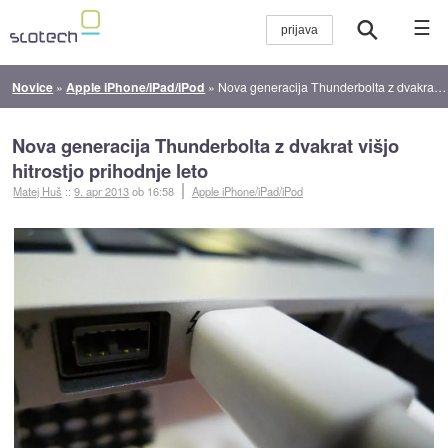
☰
Novice
»
Apple iPhone/iPad/iPod
»
Nova generacija Thunderbolta z dvakrat višjo hitrostjo prihodnje leto
Nova generacija Thunderbolta z dvakrat višjo
hitrostjo prihodnje leto
Matej Huš
::
9. apr 2013
ob 16:58
Apple iPhone/iPad/iPod