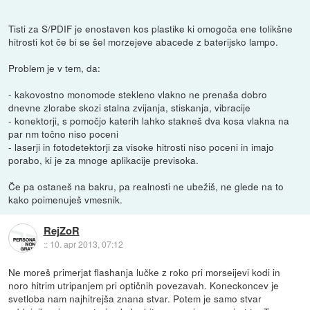
Tisti za S/PDIF je enostaven kos plastike ki omogoča ene tolikšne
hitrosti kot če bi se šel morzejeve abacede z baterijsko lampo.
Problem je v tem, da:
- kakovostno monomode stekleno vlakno ne prenaša dobro
dnevne zlorabe skozi stalna zvijanja, stiskanja, vibracije
- konektorji, s pomočjo katerih lahko stakneš dva kosa vlakna na
par nm točno niso poceni
- laserji in fotodetektorji za visoke hitrosti niso poceni in imajo
porabo, ki je za mnoge aplikacije previsoka.
Če pa ostaneš na bakru, pa realnosti ne ubežiš, ne glede na to
kako poimenuješ vmesnik.
RejZoR
::
10. apr 2013, 07:12
Ne moreš primerjat flashanja lučke z roko pri morseijevi kodi in
noro hitrim utripanjem pri optičnih povezavah. Koneckoncev je
svetloba nam najhitrejša znana stvar. Potem je samo stvar