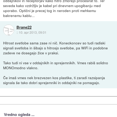
oddajnikov in receptorjev kako hitro zmorejo procesirat to. Ter
seveda kako vzdržljiv je kabel pri dnevnem upogibanju med
uporabo. Optični je precej tog in neroden proti mehkemu
bakrenemu kablu...
Brane22
::
10. apr 2013, 09:01
Hitrost svetlobe sama zase ni nič. Koneckoncev so tudi radiski
signali svetloba in šibajo s hitrosjo svetlobe, pa WiFi in podobne
zadeve ne dosegajo žice v praksi.
Tako tudi ni vse v oddajnikih in sprejemnikih. Vmes rabiš solidno
MONOmodno vlakno.
Če imaš vmes nek brezvezen kos plastike, ti zaradi razsipanja
signala še tako dobri sprejemniki in oddajniki ne pomagajo.
Vredno ogleda ...