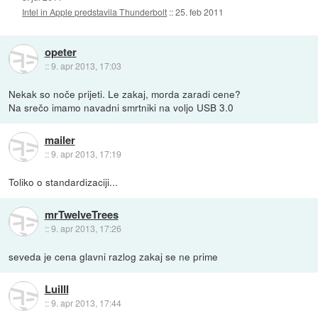
Intel in Apple predstavila Thunderbolt
::
25. feb 2011
opeter
::
9. apr 2013, 17:03
Nekak so noče prijeti. Le zakaj, morda zaradi cene?
Na srečo imamo navadni smrtniki na voljo USB 3.0
mailer
::
9. apr 2013, 17:19
Toliko o standardizaciji...
mrTwelveTrees
::
9. apr 2013, 17:26
seveda je cena glavni razlog zakaj se ne prime
LuiIII
::
9. apr 2013, 17:44