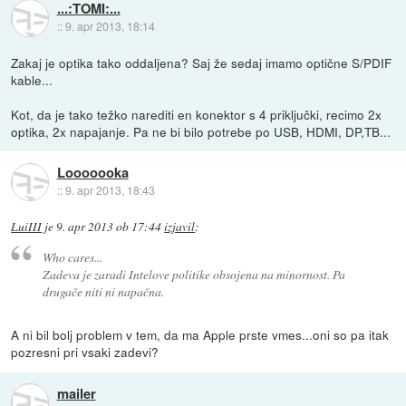
...:TOMI:...
::
9. apr 2013, 18:14
Zakaj je optika tako oddaljena? Saj že sedaj imamo optične S/PDIF
kable...
Kot, da je tako težko narediti en konektor s 4 priključki, recimo 2x
optika, 2x napajanje. Pa ne bi bilo potrebe po USB, HDMI, DP,TB...
Looooooka
::
9. apr 2013, 18:43
LuiIII
je
9. apr 2013 ob 17:44
izjavil
:
Who cares...
Zadeva je zaradi Intelove politike obsojena na minornost. Pa
drugače niti ni napačna.
A ni bil bolj problem v tem, da ma Apple prste vmes...oni so pa itak
pozresni pri vsaki zadevi?
mailer