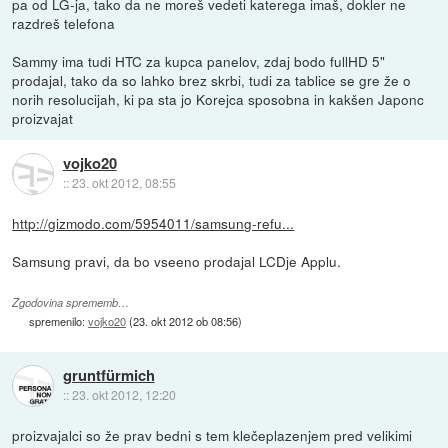
pa od LG-ja, tako da ne moreš vedeti katerega imaš, dokler ne
razdreš telefona
Sammy ima tudi HTC za kupca panelov, zdaj bodo fullHD 5"
prodajal, tako da so lahko brez skrbi, tudi za tablice se gre že o
norih resolucijah, ki pa sta jo Korejca sposobna in kakšen Japonc
proizvajat
vojko20
::
23. okt 2012, 08:55
http://gizmodo.com/5954011/samsung-refu...
Samsung pravi, da bo vseeno prodajal LCDje Applu.
Zgodovina sprememb…
spremenilo:
vojko20
(
23. okt 2012 ob 08:56
)
gruntfürmich
::
23. okt 2012, 12:20
proizvajalci so že prav bedni s tem klečeplazenjem pred velikimi