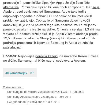
procesorje in pomnilniške čipe,
kjer Apple že dlje časa išče
alternative
. Pomnilniški čipi so bili ena prvih komponent, kjer
se je
Apple otresel odvisnosti
od Samsunga. Apple tako tudi z
odpovedjo pogodbe o dobavi LCD-panelov ne bo imel večjih
problemov, zatrjujejo. Čeprav je bil Samsung daleč največji
dobavitelj, ki je v prvi polovici tega leta poskrbel za 15 milijonov
panelov, so alternative že na vidiku. Omenjata se zlasti LG (ki ima
v svetu 46-odstotni tržni delež in je Applu v istem obdobju
prodal
12,5 milijona panelov) in Sharp (skoraj tri milijone panelov). Na
področju procesorskih čipov pa Samsung in Apple
za zdaj še
ostajata par
.
: Najnovejša
poročila kažejo
, da navedbe Korea Timesa
Dodatek
ne držijo. Samsung naj bi še naprej sodeloval z Applom.
40 komentarjev
Preberite si še…
Samsung ne bo več proizvajal panelov za LCD
::
1. jun 2022
Samsung Applu konkurira z Gapgate
::
1. okt 2014
LG: prihodnost je ukrivljena
::
7. okt 2013