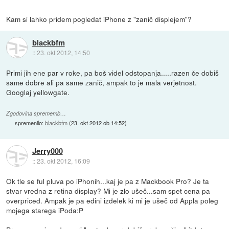
Kam si lahko pridem pogledat iPhone z "zanič displejem"?
blackbfm
::
23. okt 2012, 14:50
Primi jih ene par v roke, pa boš videl odstopanja.....razen če dobiš
same dobre ali pa same zanič, ampak to je mala verjetnost.
Googlaj yellowgate.
Zgodovina sprememb…
spremenilo:
blackbfm
(
23. okt 2012 ob 14:52
)
Jerry000
::
23. okt 2012, 16:09
Ok tle se ful pluva po iPhonih...kaj je pa z Mackbook Pro? Je ta
stvar vredna z retina display? Mi je zlo ušeč...sam spet cena pa
overpriced. Ampak je pa edini izdelek ki mi je ušeč od Appla poleg
mojega starega iPoda:P