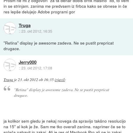
Prosm ne mi z odgovori "za ta denar dobiš ornk mašino" itd, to vem
in se strinjam. zanima me predvsem iz firbca kako se obnese in če
res lepše delujejo Adobe programi gor
Truga
::
23. okt 2012, 16:35
"Retina" display je awesome zadeva. Ne se pustit prepricat
drugace.
Jerry000
::
23. okt 2012, 17:08
Truga
je
23. okt 2012 ob 16:35
izjavil
:
"Retina" display je awesome zadeva. Ne se pustit prepricat
drugace.
ja kolikor sem gledu je nekaj novega da spravijo takšno resolucijo
na 15" al kok je že. Sam me tko overall zanima. naprimer če se to
splača nabavit in zakaj. Ali je res ql Macbook Pro ali ne in zakaj