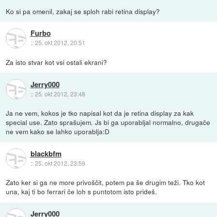
Ko si pa omenil, zakaj se sploh rabi retina display?
Furbo
::
25. okt 2012, 20:51
Za isto stvar kot vsi ostali ekrani?
Jerry000
::
25. okt 2012, 23:48
Ja ne vem, kokos je tko napisal kot da je retina display za kak
special use. Zato sprašujem. Js bi ga uporabljal normalno, drugače
ne vem kako se lahko uporablja:D
blackbfm
::
25. okt 2012, 23:59
Zato ker si ga ne more privoščit, potem pa še drugim teži. Tko kot
una, kaj ti bo ferrari če loh s puntotom isto prideš.
Jerry000