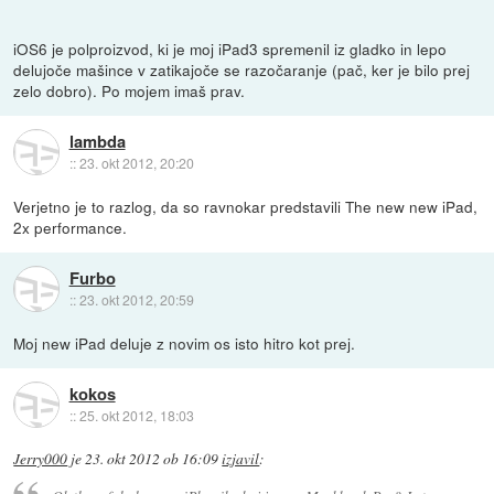
iOS6 je polproizvod, ki je moj iPad3 spremenil iz gladko in lepo
delujoče mašince v zatikajoče se razočaranje (pač, ker je bilo prej
zelo dobro). Po mojem imaš prav.
lambda
::
23. okt 2012, 20:20
Verjetno je to razlog, da so ravnokar predstavili The new new iPad,
2x performance.
Furbo
::
23. okt 2012, 20:59
Moj new iPad deluje z novim os isto hitro kot prej.
kokos
::
25. okt 2012, 18:03
Jerry000
je
23. okt 2012 ob 16:09
izjavil
: