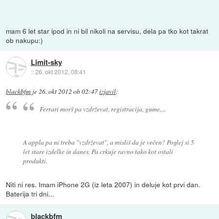
mam 6 let star ipod in ni bil nikoli na servisu, dela pa tko kot takrat
ob nakupu:)
Limit-sky
::
26. okt 2012, 08:41
blackbfm
je
26. okt 2012 ob 02:47
izjavil
:
Ferrari morš pa vzdrževat, registracija, gume,...
A appla pa ni treba "vzdrževat", a misliš da je večen? Poglej si 5
let stare izdelke in danes. Pa crkuje ravno tako kot ostali
produkti.
Niti ni res. Imam iPhone 2G (iz leta 2007) in deluje kot prvi dan.
Baterija tri dni...
blackbfm