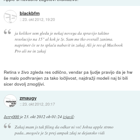
blackbfm
::
23. okt 2012, 19:20
ja kolikor sem gledu je nekaj novega da spravijo takšno
resolucijo na 15" al kok je že. Sam me tko overall zanima.
naprimer če se to splača nabavit in zakaj. Ali je res ql Macbook
Pro ali ne in zakaj
Retina v živo zgleda res odlično, vendar pa ljudje pravijo da je hw
še malo podhranjen za tako ločljivost, najdražji modeli naj bi bili
sicer dovolj zmogljivi.
zmaugy
::
23. okt 2012, 20:17
Jerry000
je
23. okt 2012 ob 01:24
izjavil
:
Zakaj mam js tak filing da odkar ni več Jobsa apple strmo
pada...mogoče je že prej ampak zdaj se dejansko vidi