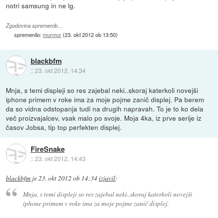
notri samsung in ne lg.
Zgodovina sprememb…
spremenilo:
murmur
(
23. okt 2012 ob 13:50
)
blackbfm
::
23. okt 2012, 14:34
Mnja, s temi displeji so res zajebal neki..skoraj katerkoli novejši
iphone primem v roke ima za moje pojme zanič displej. Pa berem
da so vidna odstopanja tudi na drugih napravah. To je to ko dela
več proizvajalcev, vsak malo po svoje. Moja 4ka, iz prve serije iz
časov Jobsa, tip top perfekten displej.
FireSnake
::
23. okt 2012, 14:43
blackbfm
je
23. okt 2012 ob 14:34
izjavil
:
Mnja, s temi displeji so res zajebal neki..skoraj katerkoli novejši
iphone primem v roke ima za moje pojme zanič displej.