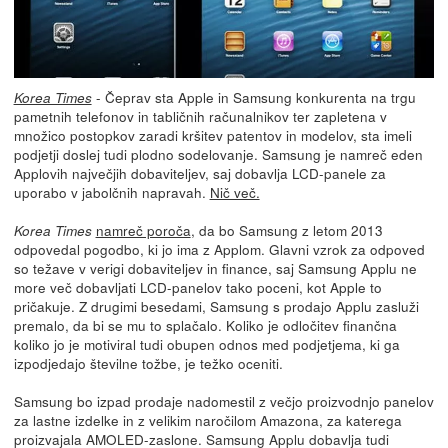
- Čeprav sta Apple in Samsung konkurenta na trgu
Korea Times
pametnih telefonov in tabličnih računalnikov ter zapletena v
množico postopkov zaradi kršitev patentov in modelov, sta imeli
podjetji doslej tudi plodno sodelovanje. Samsung je namreč eden
Applovih največjih dobaviteljev, saj dobavlja LCD-panele za
uporabo v jabolčnih napravah.
Nič več.
namreč poroča
, da bo Samsung z letom 2013
Korea Times
odpovedal pogodbo, ki jo ima z Applom. Glavni vzrok za odpoved
so težave v verigi dobaviteljev in finance, saj Samsung Applu ne
more več dobavljati LCD-panelov tako poceni, kot Apple to
pričakuje. Z drugimi besedami, Samsung s prodajo Applu zasluži
premalo, da bi se mu to splačalo. Koliko je odločitev finančna
koliko jo je motiviral tudi obupen odnos med podjetjema, ki ga
izpodjedajo številne tožbe, je težko oceniti.
Samsung bo izpad prodaje nadomestil z večjo proizvodnjo panelov
za lastne izdelke in z velikim naročilom Amazona, za katerega
proizvajala AMOLED-zaslone. Samsung Applu dobavlja tudi