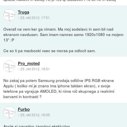
Truga
::
23. okt 2012, 17:51
Overall ne vem ker ga nimam. Ma moj sodelavc in sem bil nad
ekranom navdusen. Sam imam namrec samo 1920x1080 na mojem
13" :P
Ce so ti pa macbooki vsec se moras pa odlocit sam.
Pro_moted
::
23. okt 2012, 18:51
No zakaj pa potem Samsung prodaja odlične IPS RGB ekrane
Applu ( koliko mi je znano ima iphone takšen ekran), v svoje
telefone pa vgrajuje AMOLED, ki nima nič skupnega z realnimi
barvami in kontrasti ?
Furbo
::
23. okt 2012, 19:05
Apple si navadno zagotovi ekskluzivo.