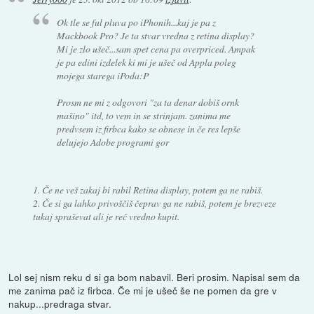
Ok tle se ful pluva po iPhonih...kaj je pa z
Mackbook Pro? Je ta stvar vredna z retina display?
Mi je zlo ušeč...sam spet cena pa overpriced. Ampak
je pa edini izdelek ki mi je ušeč od Appla poleg
mojega starega iPoda:P
Prosm ne mi z odgovori "za ta denar dobiš ornk
mašino" itd, to vem in se strinjam. zanima me
predvsem iz firbca kako se obnese in če res lepše
delujejo Adobe programi gor
1. Če ne veš zakaj bi rabil Retina display, potem ga ne rabiš.
2. Če si ga lahko privoščiš čeprav ga ne rabiš, potem je brezveze
tukaj spraševat ali je reč vredno kupit.
Lol sej nism reku d si ga bom nabavil. Beri prosim. Napisal sem da
me zanima pač iz firbca. Če mi je ušeč še ne pomen da gre v
nakup...predraga stvar.