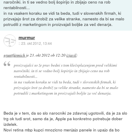
naročniki. in ti se vedno bolj šopirijo in zbijajo ceno na rob
rentabilnosti...
in na vsakem koraku se vidi ta beda, tudi v slovenskih firmah, ki
prizvajajo šrot za drobiž za velike stranke, namesto da bi se malo
potrudili z marketingom in proizvajali boljše za več denarja.
murmur
::
23. okt 2012, 13:44
gruntfürmich
je
23. okt 2012 ob 12:20
izjavil
:
proizvajalci so že prav bedni s tem klečeplazenjem pred velikimi
naročniki. in ti se vedno bolj šopirijo in zbijajo ceno na rob
rentabilnosti...
in na vsakem koraku se vidi ta beda, tudi v slovenskih firmah, ki
prizvajajo šrot za drobiž za velike stranke, namesto da bi se malo
potrudili z marketingom in proizvajali boljše za več denarja.
Beda je v tem, da so slo narocniki ze zdavnaj ugotovili, da je za slo
trg ok tudi srot, samo da je, Apple pa konkretno potrebuje dober
izdelek.
Novi retina mbp kupci mnozicno menjajo panele in upajo da bo