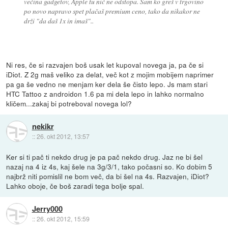
večina gadgetov, Apple tu nič ne odstopa. Sam ko greš v trgovino
po novo napravo spet plačaš premium ceno, tako da nikakor ne
drži "da daš 1x in imaš"..
Ni res, če si razvajen boš usak let kupoval novega ja, pa če si
iDiot. Z 2g maš veliko za delat, več kot z mojim mobijem naprimer
pa ga še vedno ne menjam ker dela še čisto lepo. Js mam stari
HTC Tattoo z androidon 1.6 pa mi dela lepo in lahko normalno
kličem...zakaj bi potreboval novega lol?
nekikr
::
26. okt 2012, 13:57
Ker si ti pač ti nekdo drug je pa pač nekdo drug. Jaz ne bi šel
nazaj na 4 iz 4s, kaj šele na 3g/3/1, tako počasni so. Ko dobim 5
najbrž niti pomislil ne bom več, da bi šel na 4s. Razvajen, iDiot?
Lahko oboje, če boš zaradi tega bolje spal.
Jerry000
::
26. okt 2012, 15:59