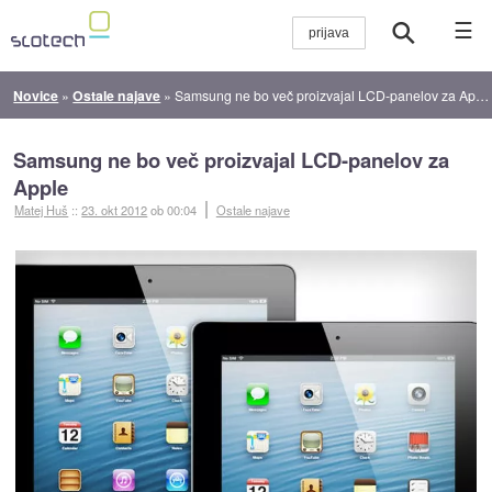
☰
Novice
»
Ostale najave
»
Samsung ne bo več proizvajal LCD-panelov za Apple
Samsung ne bo več proizvajal LCD-panelov za
Apple
Matej Huš
::
23. okt 2012
ob 00:04
Ostale najave