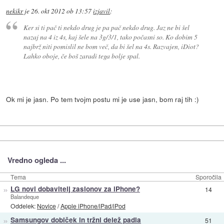
nekikr
je
26. okt 2012 ob 13:57
izjavil
:
Ker si ti pač ti nekdo drug je pa pač nekdo drug. Jaz ne bi šel
nazaj na 4 iz 4s, kaj šele na 3g/3/1, tako počasni so. Ko dobim 5
najbrž niti pomislil ne bom več, da bi šel na 4s. Razvajen, iDiot?
Lahko oboje, če boš zaradi tega bolje spal.
Ok mi je jasn. Po tem tvojm postu mi je use jasn, bom raj tih :)
Vredno ogleda ...
Tema
Sporočila
»
LG novi dobavitelj zaslonov za iPhone?
14
Balandeque
Oddelek:
Novice
/
Apple iPhone/iPad/iPod
»
Samsungov dobiček in tržni delež padla
51