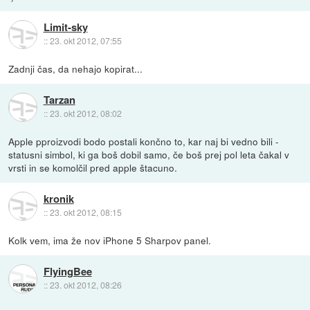
Limit-sky
::
23. okt 2012, 07:55
Zadnji čas, da nehajo kopirat...
Tarzan
::
23. okt 2012, 08:02
Apple pproizvodi bodo postali končno to, kar naj bi vedno bili -
statusni simbol, ki ga boš dobil samo, če boš prej pol leta čakal v
vrsti in se komolčil pred apple štacuno.
kronik
::
23. okt 2012, 08:15
Kolk vem, ima že nov iPhone 5 Sharpov panel.
FlyingBee
::
23. okt 2012, 08:26