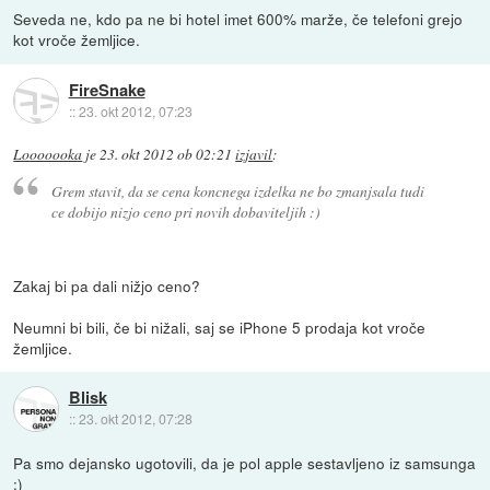
Seveda ne, kdo pa ne bi hotel imet 600% marže, če telefoni grejo
kot vroče žemljice.
FireSnake
::
23. okt 2012, 07:23
Looooooka
je
23. okt 2012 ob 02:21
izjavil
:
Grem stavit, da se cena koncnega izdelka ne bo zmanjsala tudi
ce dobijo nizjo ceno pri novih dobaviteljih :)
Zakaj bi pa dali nižjo ceno?
Neumni bi bili, če bi nižali, saj se iPhone 5 prodaja kot vroče
žemljice.
Blisk
::
23. okt 2012, 07:28
Pa smo dejansko ugotovili, da je pol apple sestavljeno iz samsunga
:)