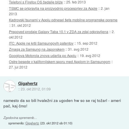
Telefoni s Firefox OS čedalje bliže
::
25. feb 2013
TSMC se pripravlja na proizvodnjo procesorjev za Apple
::
2. jan
2013
Kadrovski tsunami v Applu odnesel šefa mobilne programske opreme
::
31. okt 2012
Prepoved prodaje Galaxy Taba 10.1 v ZDA za zdaj odpravljena
::
2.
okt 2012
ITC: Apple ne krši Samsungovih patentov
::
15. sep 2012
Zmaga za Samsung na Japonskem
::
31. avg 2012
Googlova Motorola znova udarila po Applu
::
19. avg 2012
Ostre besede v kalifornijskem sporu med Applom in Samsungom
::
27. jul 2012
Gigahertz
::
23. okt 2012, 01:09
namesto da so bili hvaležni za ugoden hw so se raj tožarl - ameri
pač, kaj čmo!
Zgodovina sprememb…
spremenilo:
Gigahertz
(
23. okt 2012 ob 01:10
)