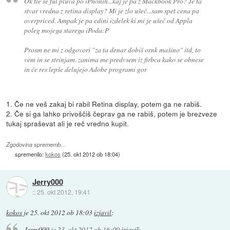
Ok tle se ful pluva po iPhonih...kaj je pa z Mackbook Pro? Je ta
stvar vredna z retina display? Mi je zlo ušeč...sam spet cena pa
overpriced. Ampak je pa edini izdelek ki mi je ušeč od Appla
poleg mojega starega iPoda:P
Prosm ne mi z odgovori "za ta denar dobiš ornk mašino" itd, to
vem in se strinjam. zanima me predvsem iz firbca kako se obnese
in če res lepše delujejo Adobe programi gor
1. Če ne veš zakaj bi rabil Retina display, potem ga ne rabiš.
2. Če si ga lahko privoščiš čeprav ga ne rabiš, potem je brezveze
tukaj spraševat ali je reč vredno kupit.
Zgodovina sprememb…
spremenilo:
kokos
(
25. okt 2012 ob 18:04
)
Jerry000
::
25. okt 2012, 19:41
kokos
je
25. okt 2012 ob 18:03
izjavil
:
Jerry000
je
23. okt 2012 ob 16:09
izjavil
: