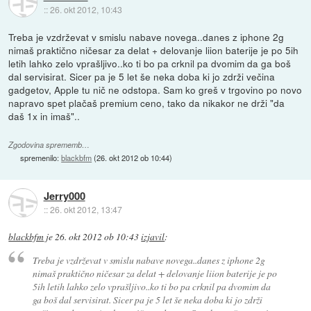
::
26. okt 2012, 10:43
Treba je vzdrževat v smislu nabave novega..danes z iphone 2g
nimaš praktično ničesar za delat + delovanje liion baterije je po 5ih
letih lahko zelo vprašljivo..ko ti bo pa crknil pa dvomim da ga boš
dal servisirat. Sicer pa je 5 let še neka doba ki jo zdrži večina
gadgetov, Apple tu nič ne odstopa. Sam ko greš v trgovino po novo
napravo spet plačaš premium ceno, tako da nikakor ne drži "da
daš 1x in imaš"..
Zgodovina sprememb…
spremenilo:
blackbfm
(
26. okt 2012 ob 10:44
)
Jerry000
::
26. okt 2012, 13:47
blackbfm
je
26. okt 2012 ob 10:43
izjavil
:
Treba je vzdrževat v smislu nabave novega..danes z iphone 2g
nimaš praktično ničesar za delat + delovanje liion baterije je po
5ih letih lahko zelo vprašljivo..ko ti bo pa crknil pa dvomim da
ga boš dal servisirat. Sicer pa je 5 let še neka doba ki jo zdrži