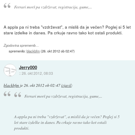
Ferrari morš pa vzdrževat, registracija, gume,...
A appla pa ni treba "vzdrževat", a misliš da je večen? Poglej si 5 let
stare izdelke in danes. Pa crkuje ravno tako kot ostali produkti.
Zgodovina sprememb…
spremenilo:
blackbfm
(
26. okt 2012 ob 02:47
)
Jerry000
::
26. okt 2012, 08:03
blackbfm
je
26. okt 2012 ob 02:47
izjavil
:
Ferrari morš pa vzdrževat, registracija, gume,...
A appla pa ni treba "vzdrževat", a misliš da je večen? Poglej si 5
let stare izdelke in danes. Pa crkuje ravno tako kot ostali
produkti.