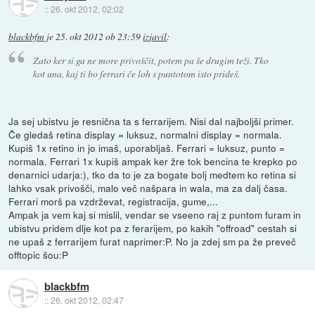
::
26. okt 2012, 02:02
blackbfm
je
25. okt 2012 ob 23:59
izjavil
:
Zato ker si ga ne more privoščit, potem pa še drugim teži. Tko
kot una, kaj ti bo ferrari če loh s puntotom isto prideš.
Ja sej ubistvu je resnična ta s ferrarijem. Nisi dal najboljši primer.
Če gledaš retina display = luksuz, normalni display = normala.
Kupiš 1x retino in jo imaš, uporabljaš. Ferrari = luksuz, punto =
normala. Ferrari 1x kupiš ampak ker žre tok bencina te krepko po
denarnici udarja:), tko da to je za bogate bolj medtem ko retina si
lahko vsak privošči, malo več našpara in wala, ma za dalj časa.
Ferrari morš pa vzdrževat, registracija, gume,...
Ampak ja vem kaj si mislil, vendar se vseeno raj z puntom furam in
ubistvu pridem dlje kot pa z ferarijem, po kakih "offroad" cestah si
ne upaš z ferrarijem furat naprimer:P. No ja zdej sm pa že preveč
offtopic šou:P
blackbfm
::
26. okt 2012, 02:47