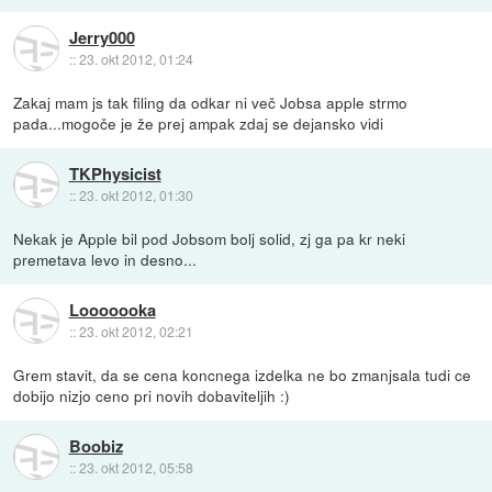
Jerry000
::
23. okt 2012, 01:24
Zakaj mam js tak filing da odkar ni več Jobsa apple strmo
pada...mogoče je že prej ampak zdaj se dejansko vidi
TKPhysicist
::
23. okt 2012, 01:30
Nekak je Apple bil pod Jobsom bolj solid, zj ga pa kr neki
premetava levo in desno...
Looooooka
::
23. okt 2012, 02:21
Grem stavit, da se cena koncnega izdelka ne bo zmanjsala tudi ce
dobijo nizjo ceno pri novih dobaviteljih :)
Boobiz
::
23. okt 2012, 05:58