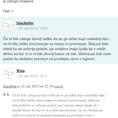
je zaloga omejena.
Hah :)
blackbfm
::
22. sep 2012, 12:59
Če bi bile zaloge dovolj velike da se ga lahko kupi naslednji dan,
ne bi bilo toliko zmrzovanja na mrazu in prerivanja. Zdaj pa šele
dobiš ko se evforija poleže, pa verjetno imajo ljudje še v mislih
štirico ko kar ni in ni bilo dovolj kosov za vse. Večina pa tudi noče
plačat še dodaten premium na prodajno ceno v trgovini.
Bias
::
22. sep 2012, 13:17
blackbfm
je
22. sep 2012 ob 12:59
izjavil
:
Če bi bile zaloge dovolj velike da se ga lahko kupi naslednji dan,
ne bi bilo toliko zmrzovanja na mrazu in prerivanja. Zdaj pa
šele dobiš ko se evforija poleže, pa verjetno imajo ljudje še v
mislih štirico ko kar ni in ni bilo dovolj kosov za vse. Večina pa
tudi noče plačat še dodaten premium na prodajno ceno v