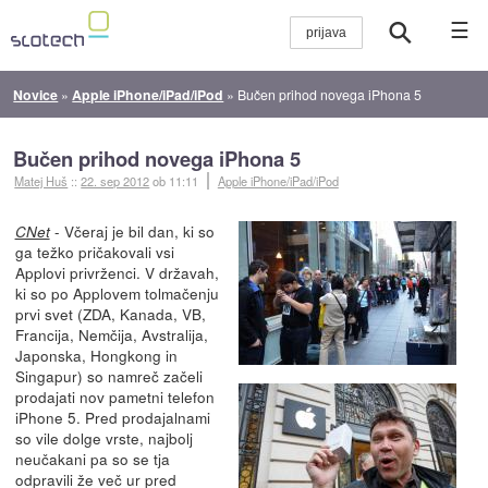
☰
Novice
»
Apple iPhone/iPad/iPod
»
Bučen prihod novega iPhona 5
Bučen prihod novega iPhona 5
Matej Huš
::
22. sep 2012
ob 11:11
Apple iPhone/iPad/iPod
- Včeraj je bil dan, ki so
CNet
ga težko pričakovali vsi
Applovi privrženci. V državah,
ki so po Applovem tolmačenju
prvi svet (ZDA, Kanada, VB,
Francija, Nemčija, Avstralija,
Japonska, Hongkong in
Singapur) so namreč začeli
prodajati nov pametni telefon
iPhone 5. Pred prodajalnami
so vile dolge vrste, najbolj
neučakani pa so se tja
odpravili že več ur pred