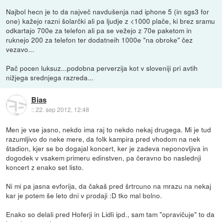
Najbol hecn je to da največ navdušenja nad iphone 5 (in sgs3 for
one) kažejo razni šolarčki ali pa ljudje z <1000 plače, ki brez sramu
odkartajo 700e za telefon ali pa se vežejo z 70e paketom in
ruknejo 200 za telefon ter dodatneih 1000e "na obroke" čez
vezavo...
Pač pocen luksuz...podobna perverzija kot v sloveniji pri avtih
nižjega srednjega razreda...
Bias
::
22. sep 2012, 12:48
Men je vse jasno, nekdo ima raj to nekdo nekaj drugega. Mi je tud
razumljivo do neke mere, da folk kampira pred vhodom na nek
štadion, kjer se bo dogajal koncert, ker je zadeva neponovljiva in
dogodek v vsakem primeru edinstven, pa čeravno bo naslednji
koncert z enako set listo.
Ni mi pa jasna evforija, da čakaš pred šrtrcuno na mrazu na nekaj
kar je potem še leto dni v prodaji :D tko mal bolno.
Enako so delali pred Hoferji in Lidli ipd., sam tam "opravičuje" to da