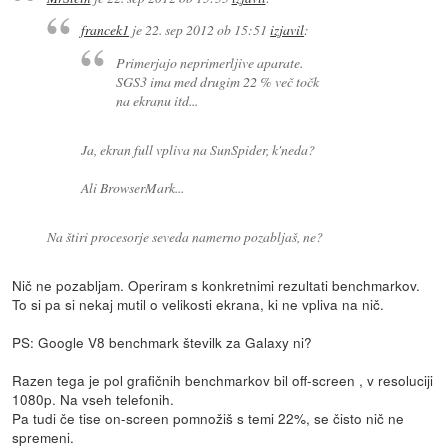
francek1
je
22. sep 2012 ob 15:51
izjavil
:
Primerjajo neprimerljive aparate.
SGS3 ima med drugim 22 % več točk
na ekranu itd...
Ja, ekran full vpliva na SunSpider, k'neda?
Ali BrowserMark...
Na štiri procesorje seveda namerno pozabljaš, ne?
Nič ne pozabljam. Operiram s konkretnimi rezultati benchmarkov.
To si pa si nekaj mutil o velikosti ekrana, ki ne vpliva na nič.
PS: Google V8 benchmark številk za Galaxy ni?
Razen tega je pol grafičnih benchmarkov bil off-screen , v resoluciji
1080p. Na vseh telefonih.
Pa tudi če tise on-screen pomnožiš s temi 22%, se čisto nič ne
spremeni.