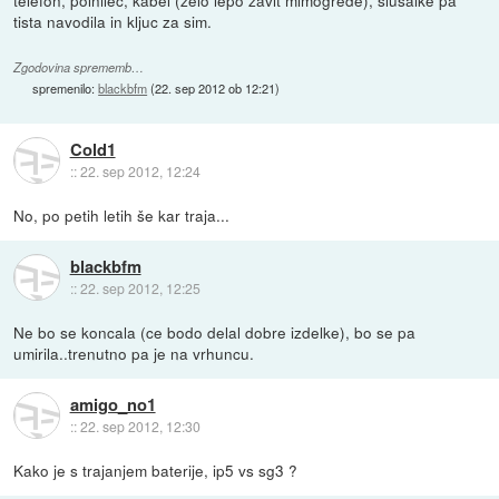
telefon, polnilec, kabel (zelo lepo zavit mimogrede), slusalke pa
tista navodila in kljuc za sim.
Zgodovina sprememb…
spremenilo:
blackbfm
(
22. sep 2012 ob 12:21
)
Cold1
::
22. sep 2012, 12:24
No, po petih letih še kar traja...
blackbfm
::
22. sep 2012, 12:25
Ne bo se koncala (ce bodo delal dobre izdelke), bo se pa
umirila..trenutno pa je na vrhuncu.
amigo_no1
::
22. sep 2012, 12:30
Kako je s trajanjem baterije, ip5 vs sg3 ?