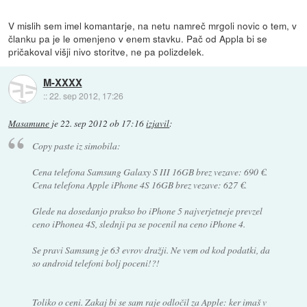
V mislih sem imel komantarje, na netu namreč mrgoli novic o tem, v
članku pa je le omenjeno v enem stavku. Pač od Appla bi se
pričakoval višji nivo storitve, ne pa polizdelek.
M-XXXX
::
22. sep 2012, 17:26
Masamune
je
22. sep 2012 ob 17:16
izjavil
:
Copy paste iz simobila:
Cena telefona Samsung Galaxy S III 16GB brez vezave: 690 €.
Cena telefona Apple iPhone 4S 16GB brez vezave: 627 €.
Glede na dosedanjo prakso bo iPhone 5 najverjetneje prevzel
ceno iPhonea 4S, slednji pa se pocenil na ceno iPhone 4.
Se pravi Samsung je 63 evrov dražji. Ne vem od kod podatki, da
so android telefoni bolj poceni!?!
Toliko o ceni. Zakaj bi se sam raje odločil za Apple: ker imaš v