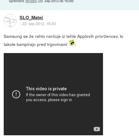
spremenil:
MrStein
(
22. sep 2012 ob 16:09
)
SLO_Matej
::
22. sep 2012, 16:30
Samsung se že rahlo norčuje iz tehle Applovih privržencev, ki
takole kampirajo pred trgovinami
: