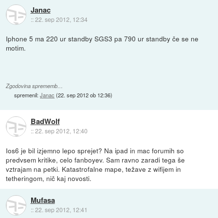
Janac
::
22. sep 2012, 12:34
Iphone 5 ma 220 ur standby SGS3 pa 790 ur standby če se ne
motim.
Zgodovina sprememb…
spremenil:
Janac
(
22. sep 2012 ob 12:36
)
BadWolf
::
22. sep 2012, 12:40
Ios6 je bil izjemno lepo sprejet? Na ipad in mac forumih so
predvsem kritike, celo fanboyev. Sam ravno zaradi tega še
vztrajam na petki. Katastrofalne mape, težave z wifijem in
tetheringom, nič kaj novosti.
Mufasa
::
22. sep 2012, 12:41