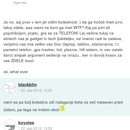
trgovini.
Ja no, saj prav v tem jst vidim bolestnost :) da ga hočeš imeti prvi,
takoj zdele, aaa mami ne bom ga imel WTF? Kaj pa jutri ali
pojutrišnjem, prjatu, gre se za TELEFON! Lej večina tukaj na
slotech nas je gadget in tech ljubiteljev, vsi imamo radi te zadeve,
verjetno nas ima veliko vse živo (laptop, tablico, stacionarca, t.t.
pametni telefon, gps tracker, lcd, plazmo, hifi sistem, in vso ostalo
šaro) ampak argument sedenja na mrazu...ker ni dovolj kosov za
vse ZDELE loool
ok, what ever
blackbfm
::
22. sep 2012, 13:22
meni se pa bolj bolestno zdi nalaganje beta os več mesecev pred
izidom, pa tega ne trobim okoli
koyotee
::
22. sep 2012, 13:26