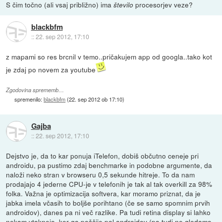
S čim točno (ali vsaj približno) ima
procesorjev veze?
število
blackbfm
::
22. sep 2012, 17:10
z mapami so res brcnil v temo..pričakujem app od googla..tako kot
je zdaj po novem za youtube
Zgodovina sprememb…
spremenilo:
blackbfm
(
22. sep 2012 ob 17:10
)
Gajba
::
22. sep 2012, 17:10
Dejstvo je, da to kar ponuja iTelefon, dobiš občutno ceneje pri
androidu, pa pustimo zdaj benchmarke in podobne argumente, da
naloži neko stran v browseru 0,5 sekunde hitreje. To da nam
prodajajo 4 jederne CPU-je v telefonih je tak al tak overkill za 98%
folka. Važna je optimizacija softvera, kar moramo priznat, da je
jabka imela včasih to boljše porihtano (če se samo spomnim prvih
androidov), danes pa ni več razlike. Pa tudi retina display si lahko
nekam vtaknejo, ker ga poščije pol androidov (pa tudi ne gledamo