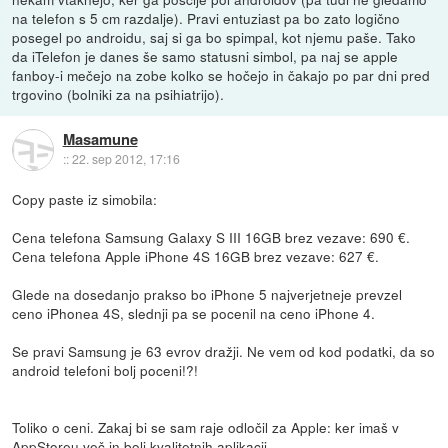
na telefon s 5 cm razdalje). Pravi entuziast pa bo zato logično
posegel po androidu, saj si ga bo spimpal, kot njemu paše. Tako
da iTelefon je danes še samo statusni simbol, pa naj se apple
fanboy-i mečejo na zobe kolko se hočejo in čakajo po par dni pred
trgovino (bolniki za na psihiatrijo).
Masamune
::
22. sep 2012, 17:16
Copy paste iz simobila:
Cena telefona Samsung Galaxy S III 16GB brez vezave: 690 €.
Cena telefona Apple iPhone 4S 16GB brez vezave: 627 €.
Glede na dosedanjo prakso bo iPhone 5 najverjetneje prevzel
ceno iPhonea 4S, slednji pa se pocenil na ceno iPhone 4.
Se pravi Samsung je 63 evrov dražji. Ne vem od kod podatki, da so
android telefoni bolj poceni!?!
Toliko o ceni. Zakaj bi se sam raje odločil za Apple: ker imaš v
AppStoreu več in bolj kvalitetnih aplikacij.