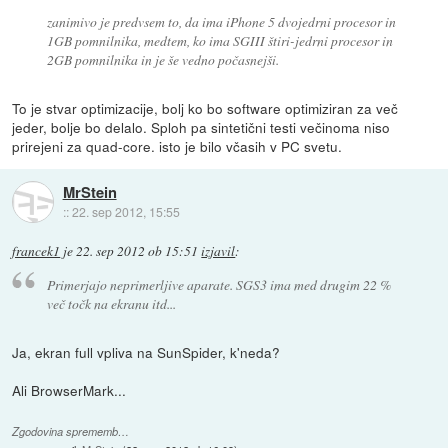
zanimivo je predvsem to, da ima iPhone 5 dvojedrni procesor in
1GB pomnilnika, medtem, ko ima SGIII štiri-jedrni procesor in
2GB pomnilnika in je še vedno počasnejši.
To je stvar optimizacije, bolj ko bo software optimiziran za več
jeder, bolje bo delalo. Sploh pa sintetični testi večinoma niso
prirejeni za quad-core. isto je bilo včasih v PC svetu.
MrStein
::
22. sep 2012, 15:55
francek1
je
22. sep 2012 ob 15:51
izjavil
:
Primerjajo neprimerljive aparate. SGS3 ima med drugim 22 %
več točk na ekranu itd...
Ja, ekran full vpliva na SunSpider, k'neda?
Ali BrowserMark...
Zgodovina sprememb…