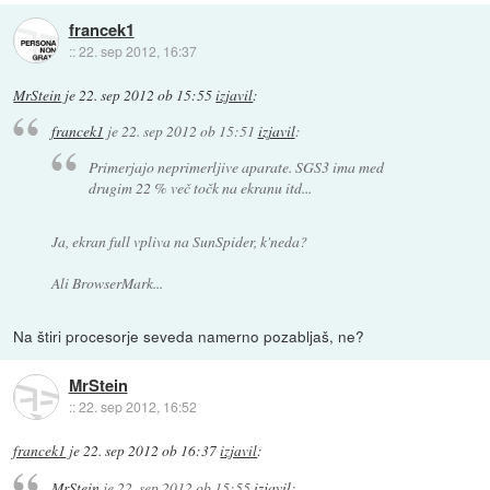
francek1
::
22. sep 2012, 16:37
MrStein
je
22. sep 2012 ob 15:55
izjavil
:
francek1
je
22. sep 2012 ob 15:51
izjavil
:
Primerjajo neprimerljive aparate. SGS3 ima med
drugim 22 % več točk na ekranu itd...
Ja, ekran full vpliva na SunSpider, k'neda?
Ali BrowserMark...
Na štiri procesorje seveda namerno pozabljaš, ne?
MrStein
::
22. sep 2012, 16:52
francek1
je
22. sep 2012 ob 16:37
izjavil
:
MrStein
je
22. sep 2012 ob 15:55
izjavil
: