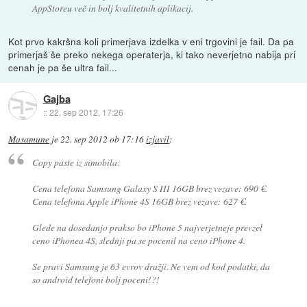
AppStoreu več in bolj kvalitetnih aplikacij.
Kot prvo kakršna koli primerjava izdelka v eni trgovini je fail. Da pa
primerjaš še preko nekega operaterja, ki tako neverjetno nabija pri
cenah je pa še ultra fail...
Gajba
::
22. sep 2012, 17:26
Masamune
je
22. sep 2012 ob 17:16
izjavil
:
Copy paste iz simobila:
Cena telefona Samsung Galaxy S III 16GB brez vezave: 690 €.
Cena telefona Apple iPhone 4S 16GB brez vezave: 627 €.
Glede na dosedanjo prakso bo iPhone 5 najverjetneje prevzel
ceno iPhonea 4S, slednji pa se pocenil na ceno iPhone 4.
Se pravi Samsung je 63 evrov dražji. Ne vem od kod podatki, da
so android telefoni bolj poceni!?!