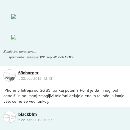
Zgodovina sprememb…
spremenilo:
Gohanslo
(
22. sep 2012 ob 12:00
)
69charger
::
22. sep 2012, 12:13
iPhone 5 hitrejši od SGS3, pa kaj potem? Point je da mnogi pol
cenejši in pol manj zmogljivi telefoni delujejo enako tekoče in imajo
vse, če ne še več funkcij.
blackbfm
::
22. sep 2012, 12:17