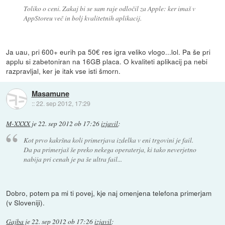
Toliko o ceni. Zakaj bi se sam raje odločil za Apple: ker imaš v
AppStoreu več in bolj kvalitetnih aplikacij.
Ja uau, pri 600+ eurih pa 50€ res igra veliko vlogo...lol. Pa še pri
applu si zabetoniran na 16GB placa. O kvaliteti aplikacij pa nebi
razpravljal, ker je itak vse isti šmorn.
Masamune
::
22. sep 2012, 17:29
M-XXXX
je
22. sep 2012 ob 17:26
izjavil
:
Kot prvo kakršna koli primerjava izdelka v eni trgovini je fail.
Da pa primerjaš še preko nekega operaterja, ki tako neverjetno
nabija pri cenah je pa še ultra fail...
Dobro, potem pa mi ti povej, kje naj omenjena telefona primerjam
(v Sloveniji).
Gajba
je
22. sep 2012 ob 17:26
izjavil
: