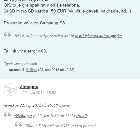
OK, to je gre spakirat v ohišje telefona.
64GB micro SD kartica: 50 EUR (vklučuje davek, pakiranje, itd...)
Pa enako velja za Samsung S3...
iOS 6, ki je na voljo že nekaj dni in
je bil izjemno dobro sprejet
.
Ta link vrne error 403.
Zgodovina sprememb…
spremenil:
MrStein
(
22. sep 2012 ob 15:52
)
Zheegec
::
22. sep 2012, 15:52
neonX
je
22. sep 2012 ob 15:48
izjavil
:
69charger
je
22. sep 2012 ob 12:13
izjavil
:
iPhone 5 hitrejši od SGS3, pa kaj potem?