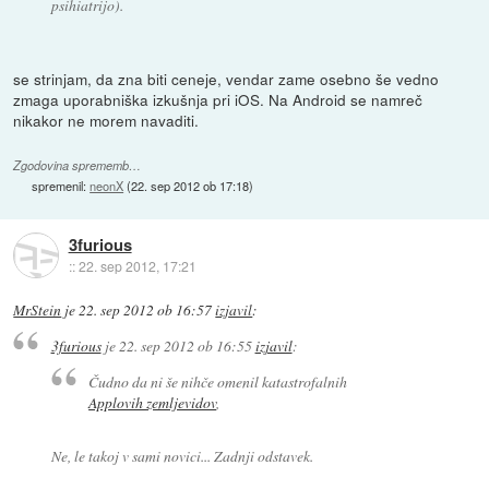
psihiatrijo).
se strinjam, da zna biti ceneje, vendar zame osebno še vedno
zmaga uporabniška izkušnja pri iOS. Na Android se namreč
nikakor ne morem navaditi.
Zgodovina sprememb…
spremenil:
neonX
(
22. sep 2012 ob 17:18
)
3furious
::
22. sep 2012, 17:21
MrStein
je
22. sep 2012 ob 16:57
izjavil
:
3furious
je
22. sep 2012 ob 16:55
izjavil
:
Čudno da ni še nihče omenil katastrofalnih
Applovih zemljevidov
,
Ne, le takoj v sami novici... Zadnji odstavek.