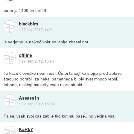
baterija 1400mh failllllll
blackbfm
::
22. sep 2012, 14:21
ja verjetno je največ kokr so lahko zbasal not
offline
::
22. sep 2012, 15:26
To kaže človeško neumnost. Če bi ta cajt ko stojijo pred aplovo
štacuno porabili za nekaj pametnega bi biv svet mnogo lepši.
Iphone, making majority even more stupid...
Assass1n
::
22. sep 2012, 15:33
Pa sej vsak svoj čas zabije tko kot mu paše...no večina vsaj.
KaRkY