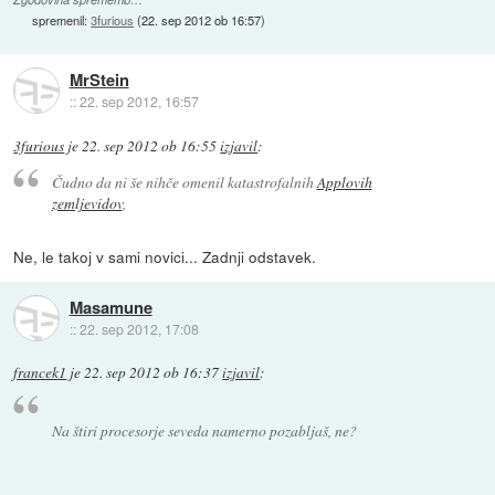
spremenil:
3furious
(
22. sep 2012 ob 16:57
)
MrStein
::
22. sep 2012, 16:57
3furious
je
22. sep 2012 ob 16:55
izjavil
:
Čudno da ni še nihče omenil katastrofalnih
Applovih
zemljevidov
,
Ne, le takoj v sami novici... Zadnji odstavek.
Masamune
::
22. sep 2012, 17:08
francek1
je
22. sep 2012 ob 16:37
izjavil
:
Na štiri procesorje seveda namerno pozabljaš, ne?