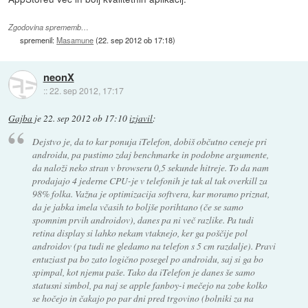
Zgodovina sprememb…
spremenil:
Masamune
(
22. sep 2012 ob 17:18
)
neonX
::
22. sep 2012, 17:17
Gajba
je
22. sep 2012 ob 17:10
izjavil
:
Dejstvo je, da to kar ponuja iTelefon, dobiš občutno ceneje pri
androidu, pa pustimo zdaj benchmarke in podobne argumente,
da naloži neko stran v browseru 0,5 sekunde hitreje. To da nam
prodajajo 4 jederne CPU-je v telefonih je tak al tak overkill za
98% folka. Važna je optimizacija softvera, kar moramo priznat,
da je jabka imela včasih to boljše porihtano (če se samo
spomnim prvih androidov), danes pa ni več razlike. Pa tudi
retina display si lahko nekam vtaknejo, ker ga poščije pol
androidov (pa tudi ne gledamo na telefon s 5 cm razdalje). Pravi
entuziast pa bo zato logično posegel po androidu, saj si ga bo
spimpal, kot njemu paše. Tako da iTelefon je danes še samo
statusni simbol, pa naj se apple fanboy-i mečejo na zobe kolko
se hočejo in čakajo po par dni pred trgovino (bolniki za na