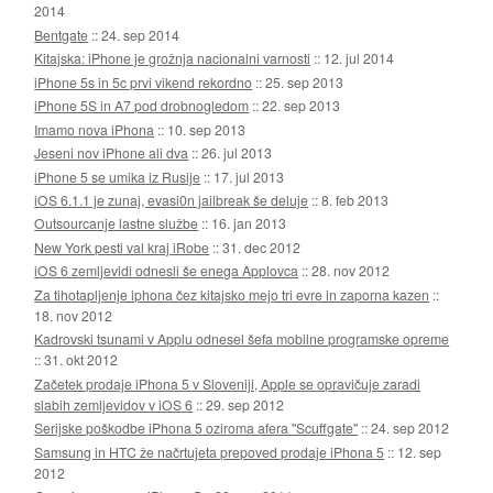
2014
Bentgate
::
24. sep 2014
Kitajska: iPhone je grožnja nacionalni varnosti
::
12. jul 2014
iPhone 5s in 5c prvi vikend rekordno
::
25. sep 2013
iPhone 5S in A7 pod drobnogledom
::
22. sep 2013
Imamo nova iPhona
::
10. sep 2013
Jeseni nov iPhone ali dva
::
26. jul 2013
iPhone 5 se umika iz Rusije
::
17. jul 2013
iOS 6.1.1 je zunaj, evasi0n jailbreak še deluje
::
8. feb 2013
Outsourcanje lastne službe
::
16. jan 2013
New York pesti val kraj iRobe
::
31. dec 2012
iOS 6 zemljevidi odnesli še enega Applovca
::
28. nov 2012
Za tihotapljenje iphona čez kitajsko mejo tri evre in zaporna kazen
::
18. nov 2012
Kadrovski tsunami v Applu odnesel šefa mobilne programske opreme
::
31. okt 2012
Začetek prodaje iPhona 5 v Sloveniji, Apple se opravičuje zaradi
slabih zemljevidov v iOS 6
::
29. sep 2012
Serijske poškodbe iPhona 5 oziroma afera "Scuffgate"
::
24. sep 2012
Samsung in HTC že načrtujeta prepoved prodaje iPhona 5
::
12. sep
2012