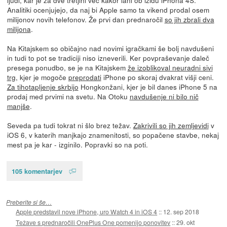
Analitiki ocenjujejo, da naj bi Apple samo ta vikend prodal osem
milijonov novih telefonov. Že prvi dan prednaročil
so jih zbrali dva
milijona
.
Na Kitajskem so običajno nad novimi igračkami še bolj navdušeni
in tudi to pot se tradiciji niso izneverili. Ker povpraševanje daleč
presega ponudbo, se je na Kitajskem
že izoblikoval neuradni sivi
trg
, kjer je mogoče
preprodati
iPhone po skoraj dvakrat višji ceni.
Za tihotapljenje skrbijo
Hongkonžani, kjer je bil danes iPhone 5 na
prodaj med prvimi na svetu. Na Otoku
navdušenje ni bilo nič
manjše
.
Seveda pa tudi tokrat ni šlo brez težav.
Zakrivili so jih zemljevidi
v
iOS 6, v katerih manjkajo znamenitosti, so popačene stavbe, nekaj
mest pa je kar - izginilo. Popravki so na poti.
105 komentarjev
Preberite si še…
Apple predstavil nove iPhone, uro Watch 4 in iOS 4
::
12. sep 2018
Težave s prednaročili OnePlus One pomenijo ponovitev
::
29. okt