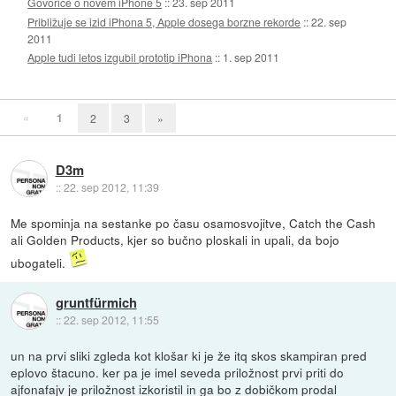
Govorice o novem iPhone 5
::
23. sep 2011
Približuje se izid iPhona 5, Apple dosega borzne rekorde
::
22. sep
2011
Apple tudi letos izgubil prototip iPhona
::
1. sep 2011
«
1
2
3
»
D3m
::
22. sep 2012, 11:39
Me spominja na sestanke po času osamosvojitve, Catch the Cash
ali Golden Products, kjer so bučno ploskali in upali, da bojo
ubogateli.
gruntfürmich
::
22. sep 2012, 11:55
un na prvi sliki zgleda kot klošar ki je že itq skos skampiran pred
eplovo štacuno. ker pa je imel seveda priložnost prvi priti do
ajfonafajv je priložnost izkoristil in ga bo z dobičkom prodal