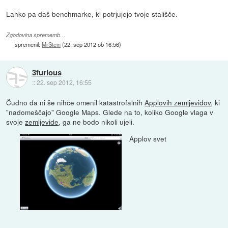
Lahko pa daš benchmarke, ki potrjujejo tvoje stališče.
Zgodovina sprememb…
spremenil:
MrStein
(
22. sep 2012 ob 16:56
)
3furious
::
22. sep 2012, 16:55
Čudno da ni še nihče omenil katastrofalnih
Applovih zemljevidov
, ki
"nadomeščajo" Google Maps. Glede na to, koliko Google vlaga v
svoje
zemljevide
, ga ne bodo nikoli ujeli.
Applov svet