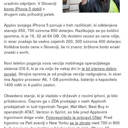
uradnim odprtjem. V Sloveniji
bomo iPhone 5 dobili
v
drugem valu prihodnji petek.
Applov svojega iPhona 5 ponuja v treh različicah, ki odklenjene
stanejo 650, 750 oziroma 850 dolarjev. Razlikujejo se po količini
spomina, ki je 16, 32 ali 64 GB. Ob dvoletni vezavi so cene nižje,
in sicer znašajo še vedno zajetnih 200, 300 oziroma 400 dolarjev.
Kolikšne bodo cene v Sloveniji, še ni znano; bržkone bodo enaki
zneski v evrih.
Novi telefon poganja nova verzija mobilnega operacijskega
sistema iOS 6, ki je na voljo že nekaj dni in
je bil izjemno dobro
sprejet
. Strojna oprema je od prejšnje verzije nadgrajena, in sicer
ima Applov procesor A6, 1 GB pomnilnika, baterijo s kapaciteto
1400 mAh in 4-palčni zaslon.
Obsedeno stanje, ki je vladalo v državah z novimi iphoni, je bilo
pričakovano. Čeprav ga v ZDA prodajajo v vseh Applovih
prodajalnah in tudi trgovinah Target, Wal-Mart, Best Buy in
operaterjih AT&T, Verizon in Sprint, so bile pred Applovimi
trgovinami dolge vrste.
Fotoreportažo je pripravil CNet
. Pred
trgovino na Peti aveniji v New Yorku
se je zbralo
med 700 in 800
ljudi, kar je za dve tretjini več kakor lani ob izidu iPhona 4S.