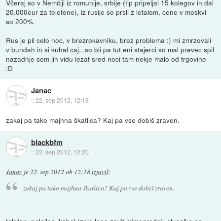
Včeraj so v Nemčiji iz romunije, srbije (tip pripeljal 15 kolegov in dal
20.000eur za telefone), iz rusije so prsli z letalom, cene v moskvi
so 200%.
Rus je pil celo noc, v brezrokavniku, brez problema :) mi zmrzovali
v bundah in si kuhal caj...so bli pa tut eni stajerci so mal prevec spil
nazadnje sem jih vidu lezat sred noci tam nekje malo od trgovine
:D
Janac
::
22. sep 2012, 12:18
zakaj pa tako majhna škatlica? Kaj pa vse dobiš zraven.
blackbfm
::
22. sep 2012, 12:20
Janac
je
22. sep 2012 ob 12:18
izjavil
:
zakaj pa tako majhna škatlica? Kaj pa vse dobiš zraven.