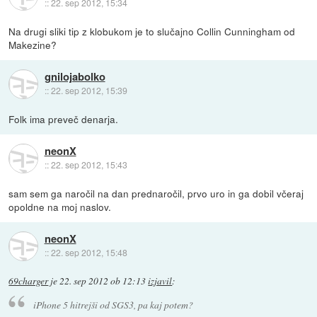
::
22. sep 2012, 15:34
Na drugi sliki tip z klobukom je to slučajno Collin Cunningham od
Makezine?
gnilojabolko
::
22. sep 2012, 15:39
Folk ima preveč denarja.
neonX
::
22. sep 2012, 15:43
sam sem ga naročil na dan prednaročil, prvo uro in ga dobil včeraj
opoldne na moj naslov.
neonX
::
22. sep 2012, 15:48
69charger
je
22. sep 2012 ob 12:13
izjavil
:
iPhone 5 hitrejši od SGS3, pa kaj potem?