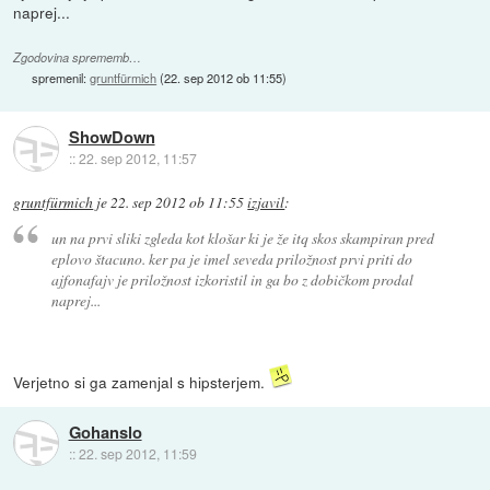
naprej...
Zgodovina sprememb…
spremenil:
gruntfürmich
(
22. sep 2012 ob 11:55
)
ShowDown
::
22. sep 2012, 11:57
gruntfürmich
je
22. sep 2012 ob 11:55
izjavil
:
un na prvi sliki zgleda kot klošar ki je že itq skos skampiran pred
eplovo štacuno. ker pa je imel seveda priložnost prvi priti do
ajfonafajv je priložnost izkoristil in ga bo z dobičkom prodal
naprej...
Verjetno si ga zamenjal s hipsterjem.
Gohanslo
::
22. sep 2012, 11:59