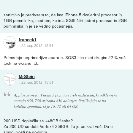
zanimivo je predvsem to, da ima iPhone 5 dvojedrni procesor in
1GB pomnilnika, medtem, ko ima SGIII štiri-jedrni procesor in 2GB
pomnilnika in je še vedno počasnejši.
francek1
::
22. sep 2012, 15:51
Primerjajo neprimerljive aparate. SGS3 ima med drugim 22 % več
točk na ekranu itd...
MrStein
::
22. sep 2012, 15:51
Applov svojega iPhona 5 ponuja v treh različicah, ki odklenjene
stanejo 650, 750 oziroma 850 dolarjev. Razlikujejo se po
količini spomina, ki je 16, 32 ali 64 GB.
200 USD doplačila za +48GB flasha?
Za 200 UD se dobi Vertex4 256GB. To je petkrat več. Da o
zmogljivosti ne govorim.