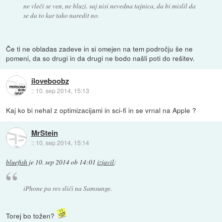
ne vleči se ven, ne bluzi. saj nisi nevedna tajnica, da bi mislil da
se da to kar tako naredit no.
Če ti ne obladas zadeve in si omejen na tem področju še ne
pomeni, da so drugi in da drugi ne bodo našli poti do rešitev.
iloveboobz
::
10. sep 2014, 15:13
Kaj ko bi nehal z optimizacijami in sci-fi in se vrnal na Apple ?
MrStein
::
10. sep 2014, 15:14
bluefish
je
10. sep 2014 ob 14:01
izjavil
:
iPhone pa res sliči na Samsunge.
Torej bo tožen?