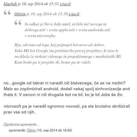
bluefish
je
10. sep 2014 ob 15:51
izjavil
:
Olórin
je
10. sep 2014 ob 15:50
izjavil
:
In odkar je Steve Jobs umrl, ni bilo nič novega in
dobrega niti v svetu appla niti v svetu androida niti
v svetu microsofta.
Hja, odvisno od tega, kaj pojmuješ kot novo ali dobro.
Tako MS kot Google sta predstavila precej projektov, ki niso le
reciklaža že stokrat videnega in prepakiranega v marketinški BS.
Kam bodo pa ti projekti šli, bomo pa še videli.
no...google od takrat ni naredil nič bistvenega, če se ne motim?
Malo so zoptimizirali android, dodali nekaj opcij sinhronizacije and
thats it. V osnovi ni nič drugače kot ne bil, ko je bil Jobs še živ.
microsoft pa je naredil ogromno novosti, pa ste brutalno skritizirali
prav vse od njih.
Zgodovina sprememb…
spremenilo:
Olórin
(
10. sep 2014 ob 16:00
)