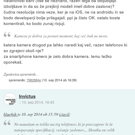
natančnost barv (vse še neznano, razen tega da obljubljajo
izboljšave in da so že prejšnji modeli imeli dobre zaslone)?
čudna resolucija nima veze, ker je na iOS, ne na androidu in se
bodo developerji bolje prilagajali. ppi je čisto OK. ostalo boste
komentirali, ko bodo zunaj rivjuji.
Kamera je dobra za posnet moment, kaj več itak ne more.
katera kamera drugod pa lahko naredi kaj več, razen telefonov ki
so zgrajeni okoli nje?
za smartphone kamero je zelo dobra kamera. temu težko
oporekaš.
Zgodovina sprememb…
spremenilo:
7982884e
(
10. sep 2014 ob 16:39
)
Invictus
::
10. sep 2014, 16:43
bluefish
je
10. sep 2014 ob 15:59
izjavil
:
Ne nanašam se toliko na trg telefonov, ki je pravzaprav le še
natepavanje specifikacij, večanje zaslonov,... Skratka en velik