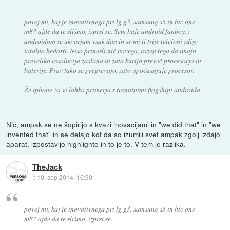
povej mi, kaj je inovativnega pri lg g3, samsung s5 in htc one
m8? ajde da te slišmo, izprsi se. Sem baje android fanboy, z
androidom se ukvarjam vsak dan in se mi ti trije telefoni zdijo
totalno bedasti. Niso prinesli nič novega, razen tega da imajo
preveliko resolucijo zaslona in zato kurijo preveč procesorja in
baterije. Prav tako se pregrevajo, zato upočasnjuje procesor.
Že iphone 5s se lahko primerja s trenutnimi flagshipi androida.
Nič, ampak se ne šopirijo s kvazi inovacijami in "we did that" in "we
invented that" in se delajo kot da so izumili svet ampak zgolj izdajo
aparat, izpostavijo highlighte in to je to. V tem je razlika.
TheJack
::
10. sep 2014, 16:30
povej mi, kaj je inovativnega pri lg g3, samsung s5 in htc one
m8? ajde da te slišmo, izprsi se.