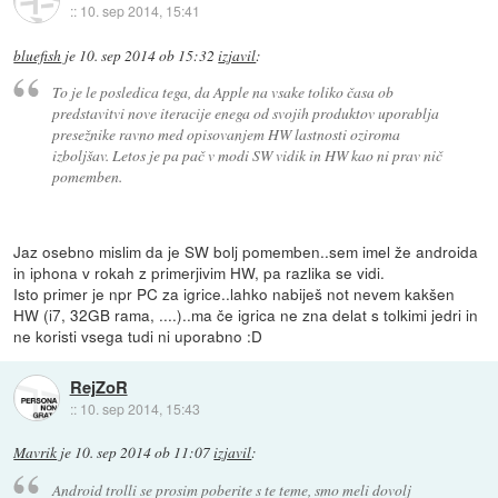
::
10. sep 2014, 15:41
bluefish
je
10. sep 2014 ob 15:32
izjavil
:
To je le posledica tega, da Apple na vsake toliko časa ob
predstavitvi nove iteracije enega od svojih produktov uporablja
presežnike ravno med opisovanjem HW lastnosti oziroma
izboljšav. Letos je pa pač v modi SW vidik in HW kao ni prav nič
pomemben.
Jaz osebno mislim da je SW bolj pomemben..sem imel že androida
in iphona v rokah z primerjivim HW, pa razlika se vidi.
Isto primer je npr PC za igrice..lahko nabiješ not nevem kakšen
HW (i7, 32GB rama, ....)..ma če igrica ne zna delat s tolkimi jedri in
ne koristi vsega tudi ni uporabno :D
RejZoR
::
10. sep 2014, 15:43
Mavrik
je
10. sep 2014 ob 11:07
izjavil
:
Android trolli se prosim poberite s te teme, smo meli dovolj