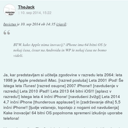
TheJack
::
10. sep 2014, 15:22
Invictus
je
10. sep 2014 ob 14:35
izjavil
:
BTW. kako Apple nima inovacij? iPhone ima 64 bitni OS že
nekaj časa, česar na Androidu in WP še nekaj časa ne bomo
videli.
Ja, kar predstavljam si učitelja zgodovine v razredu leta 2064: leta
1998 je Apple predstavil iMac. [razred posluša] Leta 2001 iPod! Še
istega leta iTunes! [razred osupne] 2007 iPhone!! [navdušenje v
razredu] Leta 2010 iPad!! Leta 2013 64 bitni iOS!!! [aplavz v
razredu!] Istega leta 4 inčni iPhone! [navdušeni žvižgi] Leta 2014
4,7 inčni iPhone [thunderous applause!] in [zadrževanje diha] 5,5
inčni iPhone!! [ljudje vstanejo, topotajo z nogami od navdušenja]
Kake inovacije! 64 bitni OS popolnoma spremeni izkušnjo uporabe
telefona!