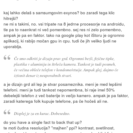
kaj lahko delaš s samsumgovim exynos? bo zaradi tega klic
hitrejši?
ne mi s takimi, no. vsi tripate na 8 jedrne procesorje na androidu,
tle pa to naenkrat ni več pomembno. sej res ni zelo pomembno,
ampak je pa en faktor. tako na google play kot iStoru je ogromno
aplikacij, ki rabijo močan gpu in cpu. tudi če jih veliko ljudi ne
uporablja.
Če smo odkriti je dizajn prav grd. Ogromni bezli, fizične tipke,
plastika v aluminiju in štrleča kamera. Tankost je tudi posmeh,
če večina obleče telefon v kondome/etuije. Ampak glej, dajmo če
iztisnit denar iz neuporabnih stvari.
a je dizajn grd ali lep je stvar posameznika. meni je med lepšimi
telefoni. meni je tudi tankost nepomembna, bi raje imel 50%
debelejši telefon z več baterije in večjo kamero. ampak je pa faktor,
zaradi katerega folk kupuje telefone, pa če hočeš ali ne.
Displej je za en kurac. Dobesedno.
do you have a single fact to back that up?
te moti čudna resolucija? "majhen" ppi? kontrast, svetilnost,