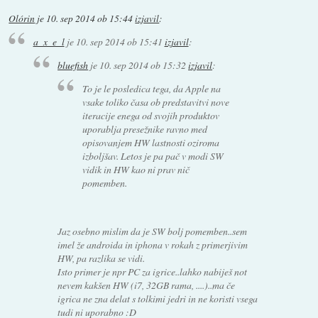
Olórin
je
10. sep 2014 ob 15:44
izjavil
:
a_x_e_l
je
10. sep 2014 ob 15:41
izjavil
:
bluefish
je
10. sep 2014 ob 15:32
izjavil
:
To je le posledica tega, da Apple na
vsake toliko časa ob predstavitvi nove
iteracije enega od svojih produktov
uporablja presežnike ravno med
opisovanjem HW lastnosti oziroma
izboljšav. Letos je pa pač v modi SW
vidik in HW kao ni prav nič
pomemben.
Jaz osebno mislim da je SW bolj pomemben..sem
imel že androida in iphona v rokah z primerjivim
HW, pa razlika se vidi.
Isto primer je npr PC za igrice..lahko nabiješ not
nevem kakšen HW (i7, 32GB rama, ....)..ma če
igrica ne zna delat s tolkimi jedri in ne koristi vsega
tudi ni uporabno :D