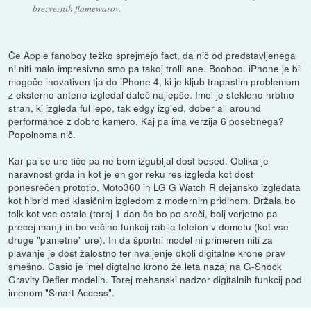
brezveznih flamewarov.
Če Apple fanoboy težko sprejmejo fact, da nič od predstavljenega
ni niti malo impresivno smo pa takoj trolli ane. Boohoo. iPhone je bil
mogoče inovativen tja do iPhone 4, ki je kljub trapastim problemom
z eksterno anteno izgledal daleč najlepše. Imel je stekleno hrbtno
stran, ki izgleda ful lepo, tak edgy izgled, dober all around
performance z dobro kamero. Kaj pa ima verzija 6 posebnega?
Popolnoma nič.
Kar pa se ure tiče pa ne bom izgubljal dost besed. Oblika je
naravnost grda in kot je en gor reku res izgleda kot dost
ponesrečen prototip. Moto360 in LG G Watch R dejansko izgledata
kot hibrid med klasičnim izgledom z modernim pridihom. Držala bo
tolk kot vse ostale (torej 1 dan če bo po sreči, bolj verjetno pa
precej manj) in bo večino funkcij rabila telefon v dometu (kot vse
druge "pametne" ure). In da športni model ni primeren niti za
plavanje je dost žalostno ter hvaljenje okoli digitalne krone prav
smešno. Casio je imel digtalno krono že leta nazaj na G-Shock
Gravity Defier modelih. Torej mehanski nadzor digitalnih funkcij pod
imenom "Smart Access".