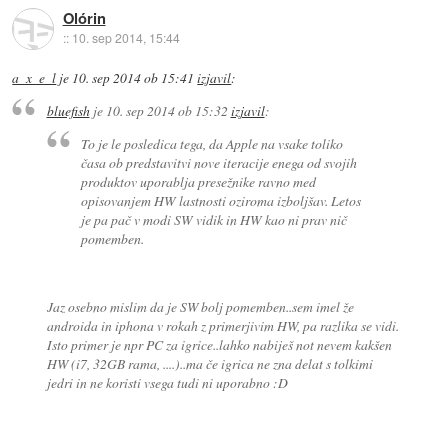
Olórin
::
10. sep 2014, 15:44
a_x_e_l
je
10. sep 2014 ob 15:41
izjavil
:
bluefish
je
10. sep 2014 ob 15:32
izjavil
:
To je le posledica tega, da Apple na vsake toliko
časa ob predstavitvi nove iteracije enega od svojih
produktov uporablja presežnike ravno med
opisovanjem HW lastnosti oziroma izboljšav. Letos
je pa pač v modi SW vidik in HW kao ni prav nič
pomemben.
Jaz osebno mislim da je SW bolj pomemben..sem imel že
androida in iphona v rokah z primerjivim HW, pa razlika se vidi.
Isto primer je npr PC za igrice..lahko nabiješ not nevem kakšen
HW (i7, 32GB rama, ....)..ma če igrica ne zna delat s tolkimi
jedri in ne koristi vsega tudi ni uporabno :D