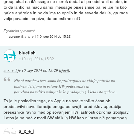
group chat na iMessage ne moreš dodat ali pa odstranit osebe, in
to da lahko na macu samo imessage pises smse pa ne..če mi kdo
najde androida in pc da ima to opcijo in da seveda deluje, ga rade
volje povabim na pivo, da potestiramo :D
Zgodovina sprememb…
spremenil:
a_x_e_l
(
10. sep 2014 ob 15:29
)
bluefish
::
10. sep 2014, 15:32
a_x_e_l
je
10. sep 2014 ob 15:29
izjavil
:
Nic ni narobe s tem, samo če proizvajalci ne vidijo potrebe po
takšnem telefonu in ostane HW podoben..še ni
potrebno na veliko nabijat kako prodajajo z 3 leta isto zadevo..
To je le posledica tega, da Apple na vsake toliko časa ob
predstavitvi nove iteracije enega od svojih produktov uporablja
presežnike ravno med opisovanjem HW lastnosti oziroma izboljšav.
Letos je pa pač v modi SW vidik in HW kao ni prav nič pomemben.
a_x_e_l