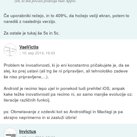
zeh, ki mu počasi podlega tudi Apple.
Če uporabniki rečejo, in to 409%, da hočejo večji ekran, potem to
narediš z naslednjo verzijo.
Za ostale je tukaj še 5s in 5c.
VaeVictis
::
10. sep 2014, 16:43
Problem te invoativnosti, ki jo eni konstantno pričakujete je, da se
slej, ko prej ustavi (ali trg še ni pripravljen, ali tehnološko zadeve
še niso pripravljene,...).
Android je recimo lepo ujel in ponekod tudi prehitel iOS, ampak
kake težke inovativnosti pa recimo ni, so samo manjše evolucije oz.
iteracije različnih funkcij.
ps: Obmetavanje z vzdevki kot so Androidfagi in Macfagi je pa
skrajno neprimerno in si zasluži izbris!
Invictus