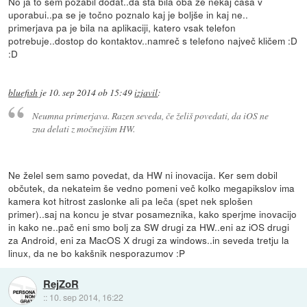
No ja to sem pozabil dodat..da sta bila oba ze nekaj časa v
uporabui..pa se je točno poznalo kaj je boljše in kaj ne..
primerjava pa je bila na aplikaciji, katero vsak telefon
potrebuje..dostop do kontaktov..namreč s telefono največ kličem :D
:D
bluefish
je
10. sep 2014 ob 15:49
izjavil
:
Neumna primerjava. Razen seveda, če želiš povedati, da iOS ne
zna delati z močnejšim HW.
Ne želel sem samo povedat, da HW ni inovacija. Ker sem dobil
občutek, da nekateim še vedno pomeni več kolko megapikslov ima
kamera kot hitrost zaslonke ali pa leča (spet nek splošen
primer)..saj na koncu je stvar posameznika, kako sperjme inovacijo
in kako ne..pač eni smo bolj za SW drugi za HW..eni az iOS drugi
za Android, eni za MacOS X drugi za windows..in seveda tretju la
linux, da ne bo kakšnik nesporazumov :P
RejZoR
::
10. sep 2014, 16:22