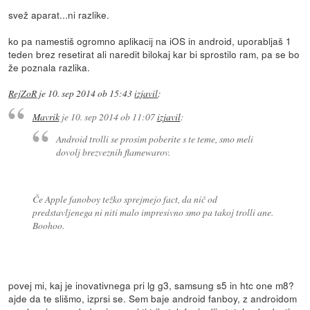
svež aparat...ni razlike.
ko pa namestiš ogromno aplikacij na iOS in android, uporabljaš 1
teden brez resetirat ali naredit bilokaj kar bi sprostilo ram, pa se bo
že poznala razlika.
RejZoR
je
10. sep 2014 ob 15:43
izjavil
:
Mavrik
je
10. sep 2014 ob 11:07
izjavil
:
Android trolli se prosim poberite s te teme, smo meli
dovolj brezveznih flamewarov.
Če Apple fanoboy težko sprejmejo fact, da nič od
predstavljenega ni niti malo impresivno smo pa takoj trolli ane.
Boohoo.
povej mi, kaj je inovativnega pri lg g3, samsung s5 in htc one m8?
ajde da te slišmo, izprsi se. Sem baje android fanboy, z androidom