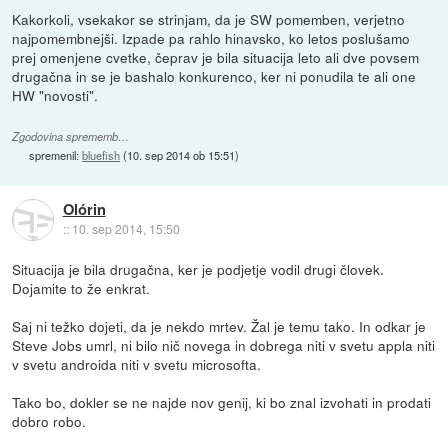
Kakorkoli, vsekakor se strinjam, da je SW pomemben, verjetno
najpomembnejši. Izpade pa rahlo hinavsko, ko letos poslušamo
prej omenjene cvetke, čeprav je bila situacija leto ali dve povsem
drugačna in se je bashalo konkurenco, ker ni ponudila te ali one
HW "novosti".
Zgodovina sprememb…
spremenil:
bluefish
(
10. sep 2014 ob 15:51
)
Olórin
::
10. sep 2014, 15:50
Situacija je bila drugačna, ker je podjetje vodil drugi človek.
Dojamite to že enkrat.
Saj ni težko dojeti, da je nekdo mrtev. Žal je temu tako. In odkar je
Steve Jobs umrl, ni bilo nič novega in dobrega niti v svetu appla niti
v svetu androida niti v svetu microsofta.
Tako bo, dokler se ne najde nov genij, ki bo znal izvohati in prodati
dobro robo.