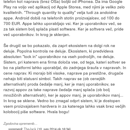
telefon kot naprava (brez OSa) boljši od iPhonea. Da ima Google
Play na voljo več aplikacij od Apple Storea, med njimi je veliko zelo
kvalitetnih. "Through quantity to quality" velja tudi za andoidne
appe. Android dobiš na telefonih stotin proizvajalcev, od 100 do
700 EUR. Appe lahko uporabljajo vsi. Ker je uporabnikov več, se
za tak sistem bolj splača pisati software. Ker je softvera več, pride
več uporabnikov. In krog je sklenjen.
Še drugič se bo pokazalo, da zaprt ekosistem na dolgi rok ne
deluje. Popolna kontrola ne deluje. Ekosistem, ki predvideva
absoluten "lock in" uporabnikov na vseh področjih, ne deluje.
Sistem, pri katerem ena firma določa vse, od tega, kateri softver se
bo na platformi lahko uporabljal, do zadnjega šraufa v napravah. In
cene naprav. Ki morajo biti visoke, naprave pa prestižne, drugače
nehajo biti statusni simbol. Takih naprav se (ob cenejših
alternativah) proda čedalje manj, ker je manj uporabnikov, se
razvoj appov za take naprave čedalje manj splača (ob bolj
množičnih alternativah), ker je appov manj, je uporabnikov manj...
In krog se sklene. Vedno bo zmagal odprt sistem, ki je dostopen
vsem proizvajalcem hardvera in za katerega lahko vsak brez večjih
kolobocij piše software. Hvala bogu!
Zgodovina sprememb…
spremenil:
TheJack
(
10. sep 2014 ob 16:34
)