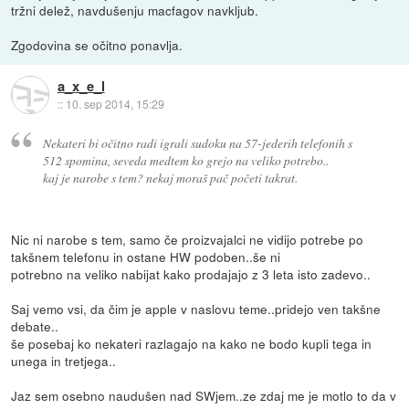
tržni delež, navdušenju macfagov navkljub.
Zgodovina se očitno ponavlja.
a_x_e_l
::
10. sep 2014, 15:29
Nekateri bi očitno radi igrali sudoku na 57-jederih telefonih s
512 spomina, seveda medtem ko grejo na veliko potrebo..
kaj je narobe s tem? nekaj moraš pač početi takrat.
Nic ni narobe s tem, samo če proizvajalci ne vidijo potrebe po
takšnem telefonu in ostane HW podoben..še ni
potrebno na veliko nabijat kako prodajajo z 3 leta isto zadevo..
Saj vemo vsi, da čim je apple v naslovu teme..pridejo ven takšne
debate..
še posebaj ko nekateri razlagajo na kako ne bodo kupli tega in
unega in tretjega..
Jaz sem osebno naudušen nad SWjem..ze zdaj me je motlo to da v