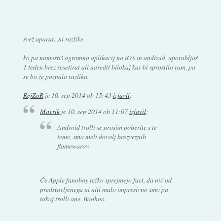
svež aparat...ni razlike.
ko pa namestiš ogromno aplikacij na iOS in android, uporabljaš
1 teden brez resetirat ali naredit bilokaj kar bi sprostilo ram, pa
se bo že poznala razlika.
RejZoR
je
10. sep 2014 ob 15:43
izjavil
:
Mavrik
je
10. sep 2014 ob 11:07
izjavil
:
Android trolli se prosim poberite s te
teme, smo meli dovolj brezveznih
flamewarov.
Če Apple fanoboy težko sprejmejo fact, da nič od
predstavljenega ni niti malo impresivno smo pa
takoj trolli ane. Boohoo.