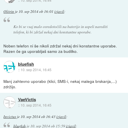
::
10. sep 2014, 16:44
Olórin
je
10. sep 2014 ob 16:01
izjavil
:
Ko bi se vsaj malo osredotočili na baterijo in uspeli narediti
telefon, ki bi zdržal nekaj dni konstantne uporabe.
Noben telefon ni še nikoli zdržal nekaj dni konstantne uporabe.
Razen če ga uporabljaš samo za budilko.
bluefish
::
10. sep 2014, 16:45
Manj zahtevno uporabo (klici, SMS-i, nekaj malega brskanja,...)
zdržijo.
VaeVictis
::
10. sep 2014, 16:45
Invictus
je
10. sep 2014 ob 16:43
izjavil
:
bluefish
je
10. sep 2014 ob 15:59
izjavil
: