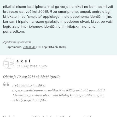
nikoli si nisem lastil iphona in si ga verjetno nikoli ne bom. se mi zdi
brezveze dat več kot 200EUR za smartphone. ampak androidfagi,
ki jokate in se "smejete" applefagom, ste popolnoma identični njim,
ker sami tripate na razne galaksije in podobne stvari, ki so, po vaši
logiki za primer iphonov, identični enim kitajskim noname
ponaredkom.
Zgodovina sprememb…
spremenilo:
7982884e
(
10. sep 2014 ob 16:03
)
a_x_e_l
::
10. sep 2014, 16:05
Olórin
je
10. sep 2014 ob 15:44
izjavil
:
svež aparat...ni razlike.
ko pa namestiš ogromno aplikacij na iOS in android, uporabljaš
1 teden brez resetirat ali naredit bilokaj kar bi sprostilo ram, pa
se bo že poznala razlika.