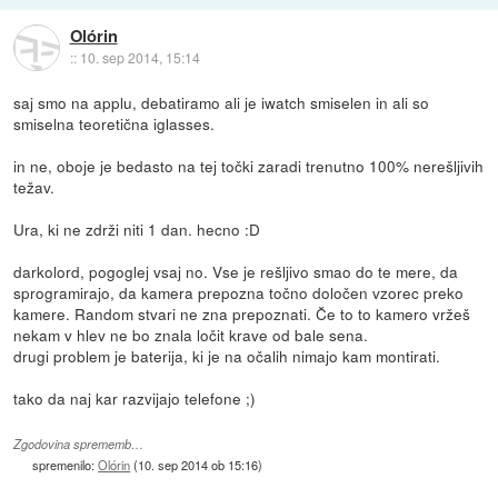
Olórin
::
10. sep 2014, 15:14
saj smo na applu, debatiramo ali je iwatch smiselen in ali so
smiselna teoretična iglasses.
in ne, oboje je bedasto na tej točki zaradi trenutno 100% nerešljivih
težav.
Ura, ki ne zdrži niti 1 dan. hecno :D
darkolord, pogoglej vsaj no. Vse je rešljivo smao do te mere, da
sprogramirajo, da kamera prepozna točno določen vzorec preko
kamere. Random stvari ne zna prepoznati. Če to to kamero vržeš
nekam v hlev ne bo znala ločit krave od bale sena.
drugi problem je baterija, ki je na očalih nimajo kam montirati.
tako da naj kar razvijajo telefone ;)
Zgodovina sprememb…
spremenilo:
Olórin
(
10. sep 2014 ob 15:16
)