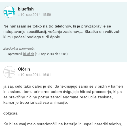
bluefish
::
10. sep 2014, 15:59
Ne nanašam se toliko na trg telefonov, ki je pravzaprav le še
natepavanje specifikacij, večanje zaslonov,... Skratka en velik zeh,
ki mu počasi podlega tudi Apple.
Zgodovina sprememb…
spremenil:
bluefish
(
10. sep 2014 ob 16:01
)
Olórin
::
10. sep 2014, 16:01
ja saj, celo tako daleč je šlo, da tekmujejo samo še v pixlih v kameri
in zaslonu. temu primerno potem dvigujejo hitrost procesorja, ki pa
se praktično nič ne pozna zaradi enormne resolucije zaslona,
kamor je treba izrisati vse animacije.
dolgčas.
Ko bi se vsaj malo osredotočili na baterijo in uspeli narediti telefon,