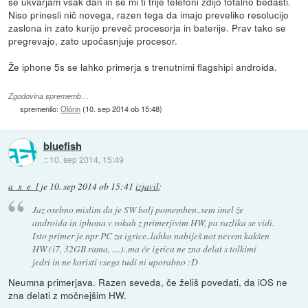
se ukvarjam vsak dan in se mi ti trije telefoni zdijo totalno bedasti.
Niso prinesli nič novega, razen tega da imajo preveliko resolucijo
zaslona in zato kurijo preveč procesorja in baterije. Prav tako se
pregrevajo, zato upočasnjuje procesor.
Že iphone 5s se lahko primerja s trenutnimi flagshipi androida.
Zgodovina sprememb…
spremenilo:
Olórin
(
10. sep 2014 ob 15:48
)
bluefish
::
10. sep 2014, 15:49
a_x_e_l
je
10. sep 2014 ob 15:41
izjavil
:
Jaz osebno mislim da je SW bolj pomemben..sem imel že
androida in iphona v rokah z primerjivim HW, pa razlika se vidi.
Isto primer je npr PC za igrice..lahko nabiješ not nevem kakšen
HW (i7, 32GB rama, ....)..ma če igrica ne zna delat s tolkimi
jedri in ne koristi vsega tudi ni uporabno :D
Neumna primerjava. Razen seveda, če želiš povedati, da iOS ne
zna delati z močnejšim HW.