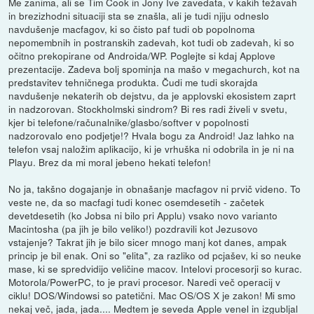
Me zanima, ali se Tim Cook in Jony Ive zavedata, v kakih težavah
in brezizhodni situaciji sta se znašla, ali je tudi njiju odneslo
navdušenje macfagov, ki so čisto paf tudi ob popolnoma
nepomembnih in postranskih zadevah, kot tudi ob zadevah, ki so
očitno prekopirane od Androida/WP. Poglejte si kdaj Applove
prezentacije. Zadeva bolj spominja na mašo v megachurch, kot na
predstavitev tehničnega produkta. Čudi me tudi skorajda
navdušenje nekaterih ob dejstvu, da je applovski ekosistem zaprt
in nadzorovan. Stockholmski sindrom? Bi res radi živeli v svetu,
kjer bi telefone/računalnike/glasbo/softver v popolnosti
nadzorovalo eno podjetje!? Hvala bogu za Android! Jaz lahko na
telefon vsaj naložim aplikacijo, ki je vrhuška ni odobrila in je ni na
Playu. Brez da mi moral jebeno hekati telefon!
No ja, takšno dogajanje in obnašanje macfagov ni prvič videno. To
veste ne, da so macfagi tudi konec osemdesetih - začetek
devetdesetih (ko Jobsa ni bilo pri Applu) vsako novo varianto
Macintosha (pa jih je bilo veliko!) pozdravili kot Jezusovo
vstajenje? Takrat jih je bilo sicer mnogo manj kot danes, ampak
princip je bil enak. Oni so "elita", za razliko od pcjašev, ki so neuke
mase, ki se spredvidijo veličine macov. Intelovi procesorji so kurac.
Motorola/PowerPC, to je pravi procesor. Naredi več operacij v
ciklu! DOS/Windowsi so patetični. Mac OS/OS X je zakon! Mi smo
nekaj več, jada, jada.... Medtem je seveda Apple venel in izgubljal