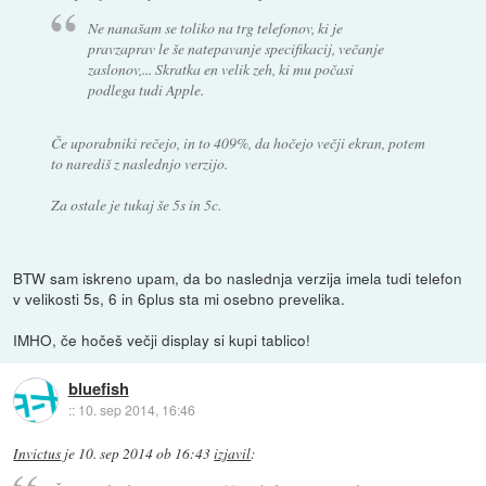
Ne nanašam se toliko na trg telefonov, ki je
pravzaprav le še natepavanje specifikacij, večanje
zaslonov,... Skratka en velik zeh, ki mu počasi
podlega tudi Apple.
Če uporabniki rečejo, in to 409%, da hočejo večji ekran, potem
to narediš z naslednjo verzijo.
Za ostale je tukaj še 5s in 5c.
BTW sam iskreno upam, da bo naslednja verzija imela tudi telefon
v velikosti 5s, 6 in 6plus sta mi osebno prevelika.
IMHO, če hočeš večji display si kupi tablico!
bluefish
::
10. sep 2014, 16:46
Invictus
je
10. sep 2014 ob 16:43
izjavil
: