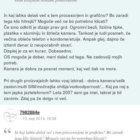
In kaj lahko delaš več s tem procesorjem in grafično? Bo zaradi
tega klic hitrejši? Mogoče več ne bo potrebno klicati?
Če smo odkriti je dizajn prav grd. Ogromni bezli, fizične tipke,
plastika v aluminiju in štrleča kamera. Tankost je tudi posmeh, če
večina obleče telefon v kondome/etuije. Ampak glej, dajmo če
iztisnit denar iz neuporabnih stvari.
Displej je za en kurac. Dobesedno.
OS mogoče je dober, meni daleč od tega. Ne zadovolji mojih
potreb.
Kamera je dobra za posnet moment, kaj več itak ne more.
Pri drugih proizvajalcih lahko vzaj izbiraš - dobra kamera/velik
zaslon/multi SIM/močnejša ohišja/vodoodpornost/... Kaj pa naj s
tem japka jaztelefonom? Leta 2007 sem ga imel, takrat je bil
zanimiv. Zdaj pa že dolgo ni več.
7982884e
::
10. sep 2014, 16:38
In kaj lahko delaš več s tem procesorjem in grafično? Bo zaradi
tega klic hitrejši? Mogoče več ne bo potrebno klicati?