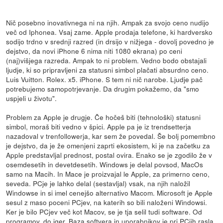
Nič posebno inovativnega ni na njih. Ampak za svojo ceno nudijo
več od Iphonea. Vsaj zame. Apple prodaja telefone, ki hardversko
sodijo trdno v srednji razred (in drsijo v nižjega - dovolj povedno je
dejstvo, da novi iPhone 6 nima niti 1080 ekrana) po ceni
(naj)višjega razreda. Ampak to ni problem. Vedno bodo obstajali
ljudje, ki so pripravljeni za statusni simbol plačati absurdno ceno.
Luis Vuitton. Rolex. x5. iPhone. S tem ni nič narobe. Ljudje pač
potrebujemo samopotrjevanje. Da drugim pokažemo, da "smo
uspjeli u životu".
Problem za Apple je drugje. Če hočeš biti (tehnološki) statusni
simbol, moraš biti vedno v špici. Apple pa je iz trendsetterja
nazadoval v trenfollowerja, kar sem že povedal. Še bolj pomembno
je dejstvo, da je že omenjeni zaprti ekosistem, ki je na začetku za
Apple predstavljal prednost, postal ovira. Enako se je zgodilo že v
osemdesetih in devetdesetih. Windows je delal povsod, MacOs
samo na Macih. In Mace je proizvajal le Apple, za primerno ceno,
seveda. PCje je lahko delal (sestavljal) vsak, na njih naložil
Windowse in si imel cenejšo alternativo Macom. Microsoft je Apple
sesul z maso poceni PCjev, na katerih so bili naloženi Windowsi.
Ker je bilo PCjev več kot Macov, se je tja selil tudi software. Od
programov, do iger. Baza softvera in uporabnikov je pri PCjih rasla,