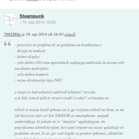
Steampunk
::
10. sep 2014, 16:30
7982884e
je
10. sep 2014 ob 16:03
izjavil
:
- procesor in grafično ki se polulata na konkurenco
- dizajn in tankost
- dober displej
- zelo dober OS (sem uporabnik zadnjega androida in nisem zelo
navdušen nad njim)
- zelo dobro kamero
- razne drobnarije tipa NFC
a majo to tud nekateri android telefoni? seveda.
a je kdo izmed njih te stvari orenk izvedel? večinoma ne.
nikoli si nisem lastil iphona in si ga verjetno nikoli ne bom. se mi
zdi brezveze dat več kot 200EUR za smartphone. ampak
androidfagi, ki jokate in se "smejete" applefagom, ste
popolnoma identični njim, ker sami tripate na razne galaksije in
podobne stvari, ki so, po vaši logiki za primer iphonov, identični
enim kitajskim noname ponaredkom.