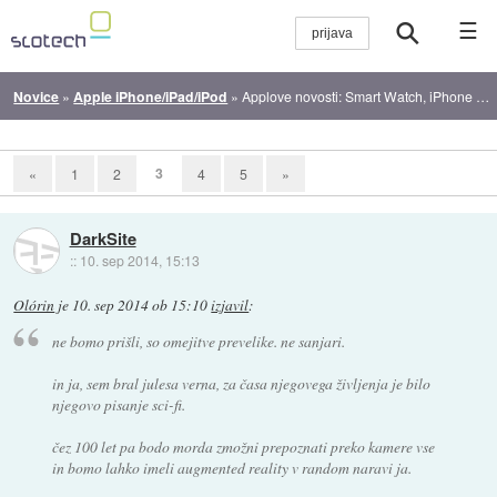
☰
Novice
»
Apple iPhone/iPad/iPod
»
Applove novosti: Smart Watch, iPhone 6 in iPhone 6 Plus, Apple Pay in iOS 8
3
«
1
2
4
5
»
DarkSite
::
10. sep 2014, 15:13
Olórin
je
10. sep 2014 ob 15:10
izjavil
:
ne bomo prišli, so omejitve prevelike. ne sanjari.
in ja, sem bral julesa verna, za časa njegovega življenja je bilo
njegovo pisanje sci-fi.
čez 100 let pa bodo morda zmožni prepoznati preko kamere vse
in bomo lahko imeli augmented reality v random naravi ja.