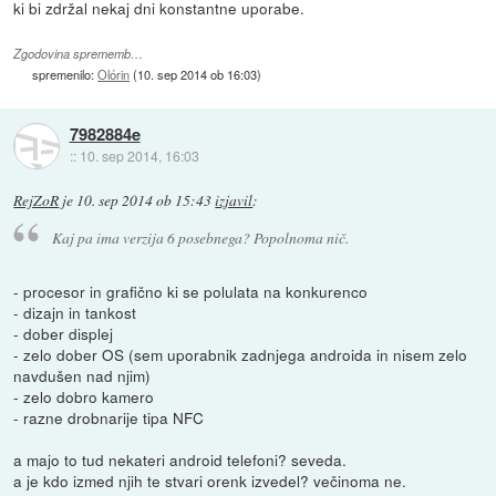
ki bi zdržal nekaj dni konstantne uporabe.
Zgodovina sprememb…
spremenilo:
Olórin
(
10. sep 2014 ob 16:03
)
7982884e
::
10. sep 2014, 16:03
RejZoR
je
10. sep 2014 ob 15:43
izjavil
:
Kaj pa ima verzija 6 posebnega? Popolnoma nič.
- procesor in grafično ki se polulata na konkurenco
- dizajn in tankost
- dober displej
- zelo dober OS (sem uporabnik zadnjega androida in nisem zelo
navdušen nad njim)
- zelo dobro kamero
- razne drobnarije tipa NFC
a majo to tud nekateri android telefoni? seveda.
a je kdo izmed njih te stvari orenk izvedel? večinoma ne.