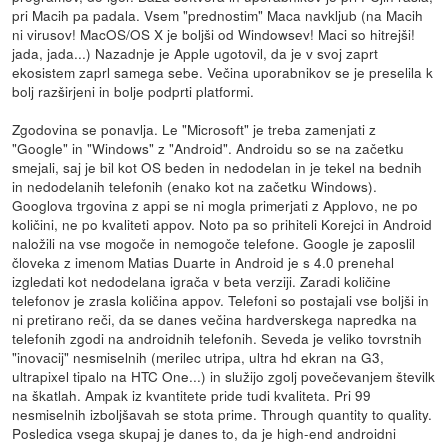
pri Macih pa padala. Vsem "prednostim" Maca navkljub (na Macih
ni virusov! MacOS/OS X je boljši od Windowsev! Maci so hitrejši!
jada, jada...) Nazadnje je Apple ugotovil, da je v svoj zaprt
ekosistem zaprl samega sebe. Večina uporabnikov se je preselila k
bolj razširjeni in bolje podprti platformi.
Zgodovina se ponavlja. Le "Microsoft" je treba zamenjati z
"Google" in "Windows" z "Android". Androidu so se na začetku
smejali, saj je bil kot OS beden in nedodelan in je tekel na bednih
in nedodelanih telefonih (enako kot na začetku Windows).
Googlova trgovina z appi se ni mogla primerjati z Applovo, ne po
količini, ne po kvaliteti appov. Noto pa so prihiteli Korejci in Android
naložili na vse mogoče in nemogoče telefone. Google je zaposlil
človeka z imenom Matias Duarte in Android je s 4.0 prenehal
izgledati kot nedodelana igrača v beta verziji. Zaradi količine
telefonov je zrasla količina appov. Telefoni so postajali vse boljši in
ni pretirano reči, da se danes večina hardverskega napredka na
telefonih zgodi na androidnih telefonih. Seveda je veliko tovrstnih
"inovacij" nesmiselnih (merilec utripa, ultra hd ekran na G3,
ultrapixel tipalo na HTC One...) in služijo zgolj povečevanjem številk
na škatlah. Ampak iz kvantitete pride tudi kvaliteta. Pri 99
nesmiselnih izboljšavah se stota prime. Through quantity to quality.
Posledica vsega skupaj je danes to, da je high-end androidni