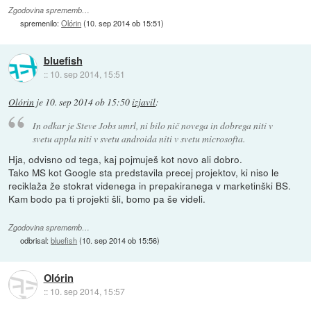
Zgodovina sprememb…
spremenilo:
Olórin
(
10. sep 2014 ob 15:51
)
bluefish
::
10. sep 2014, 15:51
Olórin
je
10. sep 2014 ob 15:50
izjavil
:
In odkar je Steve Jobs umrl, ni bilo nič novega in dobrega niti v
svetu appla niti v svetu androida niti v svetu microsofta.
Hja, odvisno od tega, kaj pojmuješ kot novo ali dobro.
Tako MS kot Google sta predstavila precej projektov, ki niso le
reciklaža že stokrat videnega in prepakiranega v marketinški BS.
Kam bodo pa ti projekti šli, bomo pa še videli.
Zgodovina sprememb…
odbrisal:
bluefish
(
10. sep 2014 ob 15:56
)
Olórin
::
10. sep 2014, 15:57