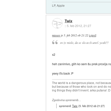
LP, Apple
Twix
::
5. feb 2012, 21:27
mtosev
je
5. feb 2012 ob 21:22
izjavil
:
sn že mislo, da se slo-tech umrl. yeah!!!
x2
heh zanimivo, glih ko sem šu prek proxija na
yeey it's back :P
The world is a dangerous place, not because
but because of those who look on and do no
ing things they didn't invent. arka putan
Zgodovina sprememb…
spremenil:
Twix
(
5. feb 2012 ob 21:27
)