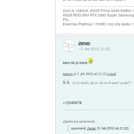
Core i9 10900X, ASUS Prime X299 Edition 
ASUS ROG Strix RTX 2080 Super, Samsung
Pro,
Enermax Platimax 1700W | moj oče darko 
Janac
::
5. feb 2012, 21:22
sam da je back
mtosev
je
5. feb 2012 ob 21:22
izjavil
:
sn že mislo, da se slo-tech umrl. yeah!!!
+12345678
Zgodovina sprememb…
spremenil:
Janac
(
5. feb 2012 ob 21:22
)