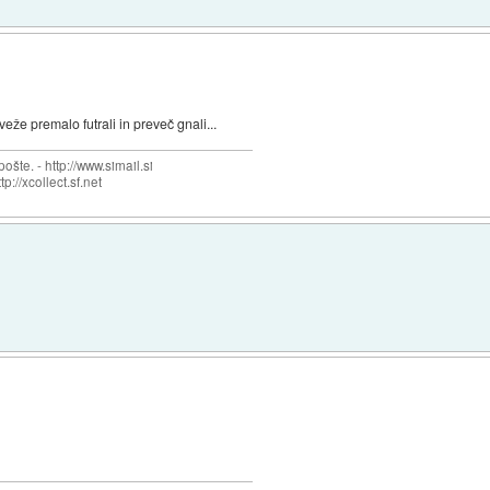
eže premalo futrali in preveč gnali...
šte. - http://www.simail.si
tp://xcollect.sf.net