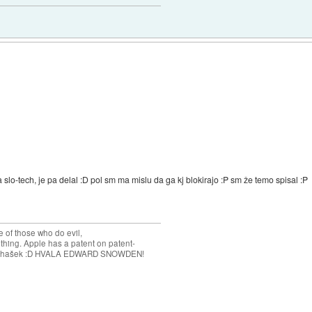
 slo-tech, je pa delal :D pol sm ma mislu da ga kj blokirajo :P sm že temo spisal :P
 of those who do evil,
thing. Apple has a patent on patent-
a! :D hašek :D HVALA EDWARD SNOWDEN!