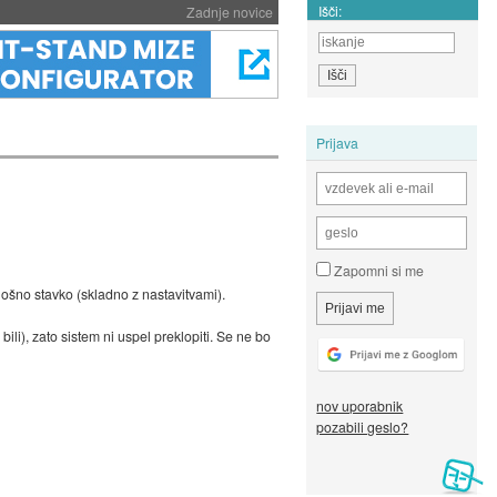
Išči:
Zadnje novice
Prijava
Zapomni si me
plošno stavko (skladno z nastavitvami).
ili), zato sistem ni uspel preklopiti. Se ne bo
nov uporabnik
pozabili geslo?