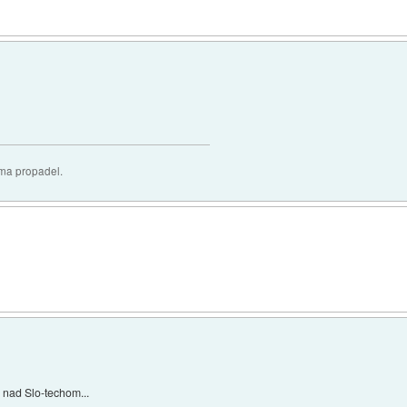
oma propadel.
i nad Slo-techom...