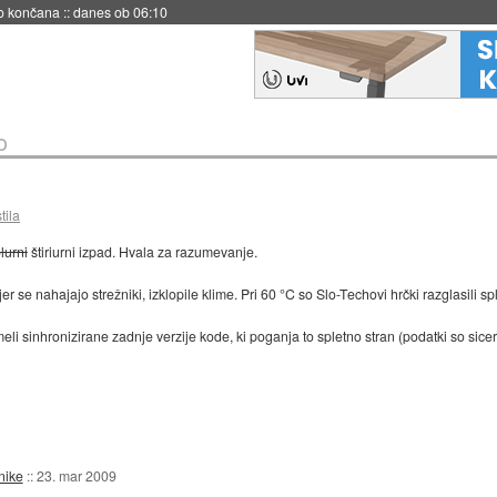
s ob 06:09
o
tila
lurni
štiriurni izpad. Hvala za razumevanje.
er se nahajajo strežniki, izklopile klime. Pri 60 °C so Slo-Techovi hrčki razglasili s
i sinhronizirane zadnje verzije kode, ki poganja to spletno stran (podatki so sicer b
nike
::
23. mar 2009