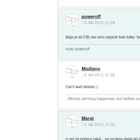
poweroff
::
5. feb 2012, 21:28
Baje je bil FBI, ker smo objavili tiste fotke 
sudo poweroff
Modiano
::
5. feb 2012, 21:32
Can't wait details:-)
...Money can't buy happiness, but neither can
Marat
::
5. feb 2012, 21:33
jz sm že britvico iskal... ne mi tega delat slo