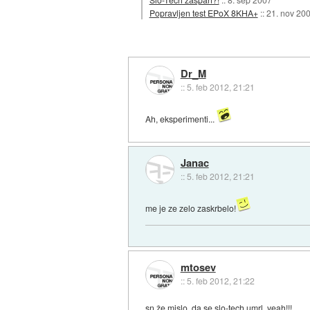
Popravljen test EPoX 8KHA+
::
21. nov 20
Dr_M
::
5. feb 2012, 21:21
Ah, eksperimenti...
Janac
::
5. feb 2012, 21:21
me je ze zelo zaskrbelo!
mtosev
::
5. feb 2012, 21:22
sn že mislo, da se slo-tech umrl. yeah!!!