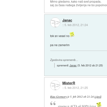
Mirno gledamo, kako naš svet propada,
saj za časa našega življenja ne bo popoln
Janac
::
5. feb 2012, 21:24
tok sn vesel no
pa ne zamerim
Zgodovina sprememb…
spremenil:
Janac
(
5. feb 2012 ob 21:25
)
MisterR
::
5. feb 2012, 21:25
Rias Gremory
je
5. feb 2012 ob 21:24
izjavil
:
sigurno je ACTA ali SOPA kriva