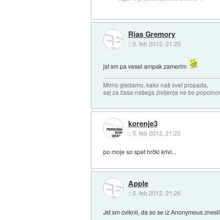
Rias Gremory
::
5. feb 2012, 21:25
jst sm pa vesel ampak zamerim
Mirno gledamo, kako naš svet propada,
saj za časa našega življenja ne bo popoln
korenje3
::
5. feb 2012, 21:25
po moje so spet hrčki krivi...
Apple
::
5. feb 2012, 21:26
Jst sm cviknil, da so se iz Anonymous znesl