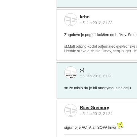
krho
::
5. feb 2012, 21:23
Zagotovo je poginil kakšen od hrčkov. So rev
si.Mail odprto-kodni odjemalec elektronske po
Uredite si svojo zbirko filmov, serij in iger - ht
;-)
::
5. feb 2012, 21:23
sn že mislo da je bil anonymous na delu
Rias Gremory
::
5. feb 2012, 21:24
sigurno je ACTA ali SOPA kriva