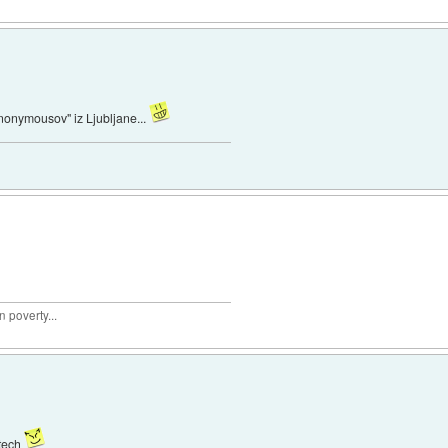
"anonymousov" iz Ljubljane...
 poverty...
-tech