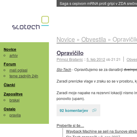
BMW v vozilih začel predvajati reklame
::
dane
Novice
»
Obvestila
»
Opravičil
Novice
Opravičilo
arhiv
Primoz Bratanic
::
5. feb 2012
ob 21:21
Obves
Forum
Slo-Tech
- Opravičujemo se za današnji
dveinpo
mali oglasi
teme zadnjih 24h
Zaradi prenizke vlage v zraku so se v prostoru, kj
Članki
Zaradi moje napake na rezervni lokaciji nismo imel
Zaposlitve
ponovilo (upam).
brskaj
Ostalo
92 komentarjev
pravila
Preberite si še…
Wayback Machine se seli na Sunove strež
Slo-Tech zaspan?!
::
8. sep 2007