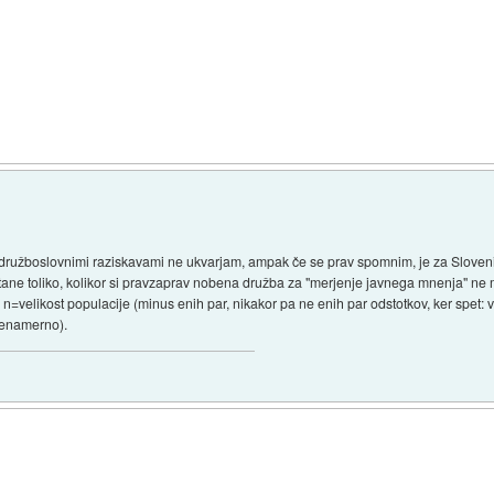
z družboslovnimi raziskavami ne ukvarjam, ampak če se prav spomnim, je za Sloveni
ane toliko, kolikor si pravzaprav nobena družba za "merjenje javnega mnenja" ne 
 n=velikost populacije (minus enih par, nikakor pa ne enih par odstotkov, ker spet: vz
 nenamerno).