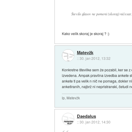
Število glasov ne pomeni (skoraj) ničesar.
Kako velik skoraj je skoraj ? :)
Matevžk
::
30. jan 2012, 13:32
Konkretne številke sem že pozabil, ker se 
izvedena. Ampak pravilna izvedba ankete st
ankete ti pa velik n nič ne pomaga, dokler ni
anketiranih, najbrž ni nepristranski, četudi
lp, Matevžk
Daedalus
::
30. jan 2012, 14:30