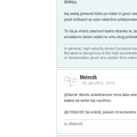
BMWja.
kaj sedaj jankovič kliče po hišah in grozi v
pred volitvami so zelo natančno prikazovale 
To da je virant ustanovil lastno stranko le, da
enostavno želelo videti na vrhu drug priimek k
In general, high velocity doesn't produce har
But what is dangerous is the high accelerat
or deceleration given at a certain time interv
Matevžk
::
30. jan 2012, 13:15
@šernk: število anketirancev nima take releva
katere se lahko kaj naučimo.
@i100k100: še enkrat, pokaži mi konkretno 
lp, Matevžk