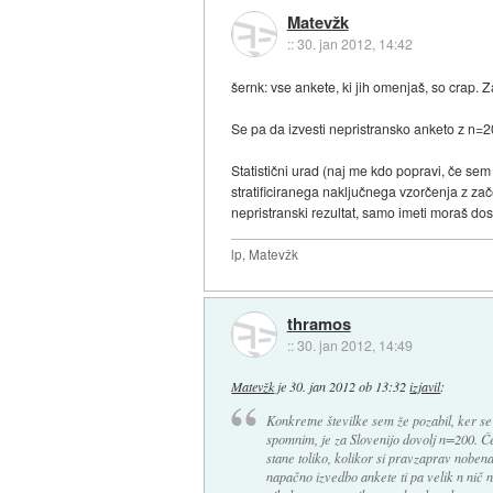
Matevžk
::
30. jan 2012, 14:42
šernk: vse ankete, ki jih omenjaš, so crap. Z
Se pa da izvesti nepristransko anketo z n=2
Statistični urad (naj me kdo popravi, če se
stratificiranega naključnega vzorčenja z zač
nepristranski rezultat, samo imeti moraš dos
lp, Matevžk
thramos
::
30. jan 2012, 14:49
Matevžk
je
30. jan 2012 ob 13:32
izjavil
:
Konkretne številke sem že pozabil, ker s
spomnim, je za Slovenijo dovolj n=200. Č
stane toliko, kolikor si pravzaprav noben
napačno izvedbo ankete ti pa velik n nič 