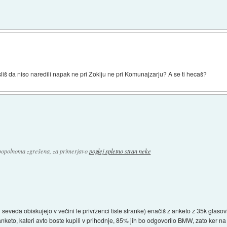
)
sliš da niso naredili napak ne pri Zokiju ne pri Komunajzarju? A se ti hecaš?
 popolnoma zgrešena, za primerjavo
poglej spletno stran neke
 seveda obiskujejo v večini le privrženci tiste stranke) enačiš z anketo z 35k glasovi
nketo, kateri avto boste kupili v prihodnje, 85% jih bo odgovorilo BMW, zato ker na