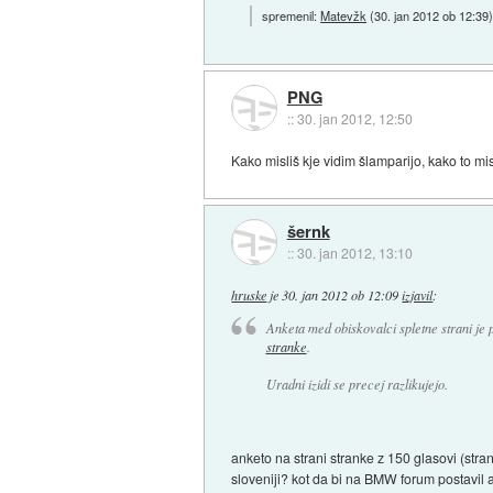
spremenil:
Matevžk
(
30. jan 2012 ob 12:39
PNG
::
30. jan 2012, 12:50
Kako misliš kje vidim šlamparijo, kako to mi
šernk
::
30. jan 2012, 13:10
hruske
je
30. jan 2012 ob 12:09
izjavil
:
Anketa med obiskovalci spletne strani je
stranke
.
Uradni izidi se precej razlikujejo.
anketo na strani stranke z 150 glasovi (stran
sloveniji? kot da bi na BMW forum postavil a