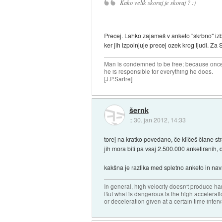
Kako velik skoraj je skoraj ? :)
Precej. Lahko zajameš v anketo "skrbno" izb
ker jih izpolnjuje precej ozek krog ljudi. Za 
Man is condemned to be free; because once 
he is responsible for everything he does.
[J.P.Sartre]
šernk
::
30. jan 2012, 14:33
torej na kratko povedano, če kličeš člane s
jih mora biti pa vsaj 2.500.000 anketiranih, 
kakšna je razlika med spletno anketo in nav
In general, high velocity doesn't produce har
But what is dangerous is the high accelerat
or deceleration given at a certain time interv