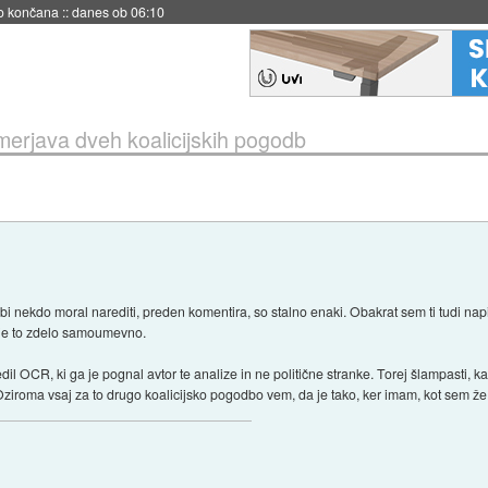
s ob 06:09
merjava dveh koalicijskih pogodb
aj bi nekdo moral narediti, preden komentira, so stalno enaki. Obakrat sem ti tudi nap
i je to zdelo samoumevno.
il OCR, ki ga je pognal avtor te analize in ne politične stranke. Torej šlampasti, kar 
(Oziroma vsaj za to drugo koalicijsko pogodbo vem, da je tako, ker imam, kot sem že o