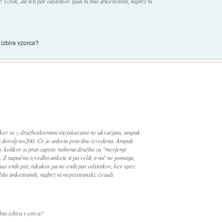
 vzrok, da teh par odstotkov ljudi ni bilo anketiranih, najbrž ni
 izbira vzorca?
 ker se z družboslovnimi raziskavami ne ukvarjam, ampak
o dovolj n=200. Če je anketa pravilno izvedena. Ampak
ko, kolikor si pravzaprav nobena družba za "merjenje
. Z napačno izvedbo ankete ti pa velik n nič ne pomaga,
nus enih par, nikakor pa ne enih par odstotkov, ker spet:
bilo anketiranih, najbrž ni nepristranski, četudi
lna izbira vzorca?