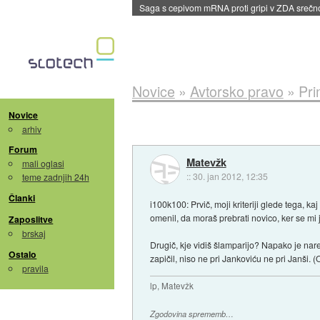
BMW v vozilih začel predvajati reklame
::
dane
Novice
»
Avtorsko pravo
»
Pri
Novice
arhiv
Forum
Matevžk
mali oglasi
::
30. jan 2012, 12:35
teme zadnjih 24h
Članki
i100k100: Prvič, moji kriteriji glede tega, k
omenil, da moraš prebrati novico, ker se m
Zaposlitve
brskaj
Drugič, kje vidiš šlamparijo? Napako je nared
Ostalo
zapičil, niso ne pri Jankoviću ne pri Janši. 
pravila
lp, Matevžk
Zgodovina sprememb…