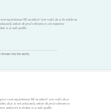
i vsem naj pritisnejo NE na anketi? sem vedel, da se bo nekdo na
pokazatelj, ankete tik pred volitvami so zelo natančno
nje se je tudi zgodilo.
thrown into the world,
n grozi vsem naj pritisnejo NE na anketi? sem vedel, da se
slim, da je že nek pokazatelj, ankete tik pred volitvami so
ore jankoviču in slednje se je tudi zgodilo.