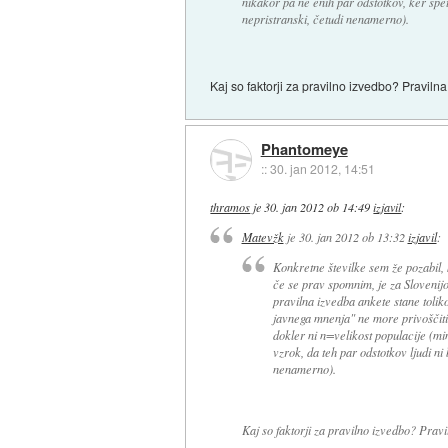
nikakor pa ne enih par odstotkov, ker spet:
nepristranski, četudi nenamerno).
Kaj so faktorji za pravilno izvedbo? Pravilna
Phantomeye
::
30. jan 2012, 14:51
thramos
je
30. jan 2012 ob 14:49
izjavil
:
Matevžk
je
30. jan 2012 ob 13:32
izjavil
:
Konkretne številke sem že pozabil,
če se prav spomnim, je za Slovenij
pravilna izvedba ankete stane toli
javnega mnenja" ne more privoščiti
dokler ni n=velikost populacije (mi
vzrok, da teh par odstotkov ljudi ni 
nenamerno).
Kaj so faktorji za pravilno izvedbo? Pravi