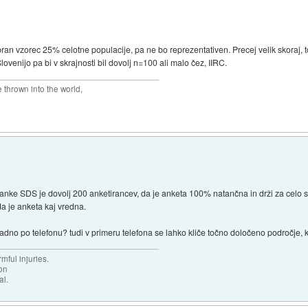
ran vzorec 25% celotne populacije, pa ne bo reprezentativen. Precej velik skoraj, 
Slovenijo pa bi v skrajnosti bil dovolj n=100 ali malo čez, IIRC.
thrown into the world,
tranke SDS je dovolj 200 anketirancev, da je anketa 100% natančna in drži za celo s
da je anketa kaj vredna.
adno po telefonu? tudi v primeru telefona se lahko kliče točno določeno področje,
mful injuries.
ion
al.