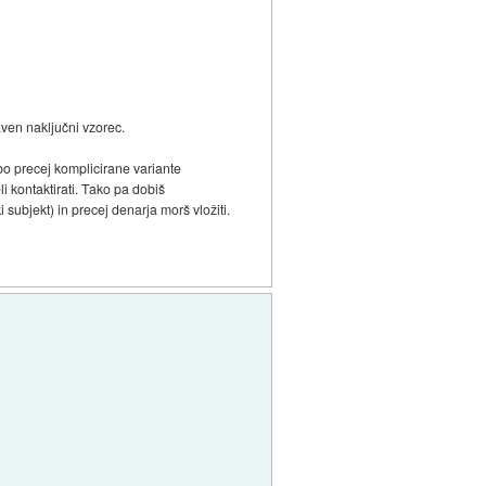
aven naključni vzorec.
bo precej komplicirane variante
i kontaktirati. Tako pa dobiš
subjekt) in precej denarja morš vložiti.