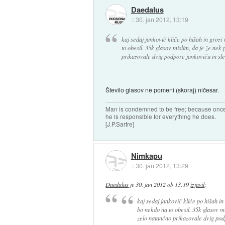
Daedalus
::
30. jan 2012, 13:19
kaj sedaj jankovič kliče po hišah in groz
to obesil. 35k glasov mislim, da je že nek 
prikazovale dvig podpore jankoviču in sled
Število glasov ne pomeni (skoraj) ničesar.
Man is condemned to be free; because once 
he is responsible for everything he does.
[J.P.Sartre]
Nimkapu
::
30. jan 2012, 13:29
Daedalus
je
30. jan 2012 ob 13:19
izjavil
:
kaj sedaj jankovič kliče po hišah i
bo nekdo na to obesil. 35k glasov mi
zelo natančno prikazovale dvig podp