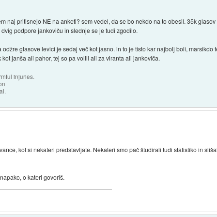
sem naj pritisnejo NE na anketi? sem vedel, da se bo nekdo na to obesil. 35k glasov 
dvig podpore jankoviču in slednje se je tudi zgodilo.
 odžre glasove levici je sedaj več kot jasno. in to je tisto kar najbolj boli, marsikdo te
ot janša ali pahor, tej so pa volili ali za viranta ali jankoviča.
mful injuries.
ion
al.
nce, kot si nekateri predstavljate. Nekateri smo pač študirali tudi statistiko in sliš
napako, o kateri govoriš.