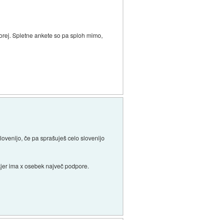
torej. Spletne ankete so pa sploh mimo,
lovenijo, če pa sprašuješ celo slovenijo
 kjer ima x osebek največ podpore.