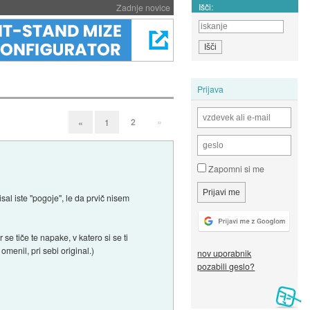
Išči:
Zadnje novice
Prijava
2
»
«
1
Zapomni si me
isal iste "pogoje", le da prvič nisem
se tiče te napake, v katero si se ti
menil, pri sebi original.)
nov uporabnik
pozabili geslo?