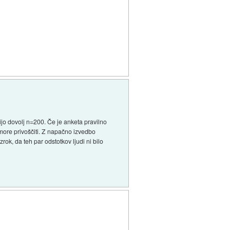
jo dovolj n=200. Če je anketa pravilno
more privoščiti. Z napačno izvedbo
rok, da teh par odstotkov ljudi ni bilo