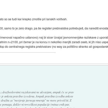
ato so se tudi kar krepko zmotile pri lanskih volitvah.
00, samo to je zelo drago, pa še register prebivalstva potrebuješ, da narediš enost
m imenoval napačno ustanovo) naj bi sicer izvajal javnomnenjske raziskave z upora
etnim n=2100, pri čemer je na koncu n nekoliko manjši zaradi oseb, ki jih niso uspel
top do centralnega registra prebivalcev (no way za politično stranko ali gospodarski 
e z družboslovnimi raziskavami ne ukvarjam, ampak če se prav
e je anketa pravilno izvedena. Ampak pravilna izvedba ankete
a družba za "merjenje javnega mnenja" ne more privoščiti. Z
ne pomaga, dokler ni n=velikost populacije (minus enih par,