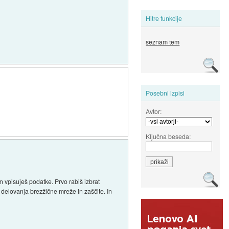
Hitre funkcije
seznam tem
Posebni izpisi
Avtor:
Ključna beseda:
n vpisuješ podatke. Prvo rabiš izbrat
delovanja brezžične mreže in zaščite. In