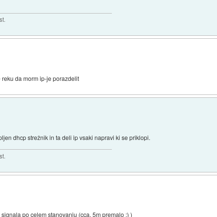
st.
e reku da morm ip-je porazdelit
ljen dhcp strežnik in ta deli ip vsaki napravi ki se priklopi.
st.
 signala po celem stanovanju (cca. 5m premalo :) )