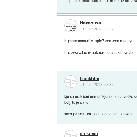
spremenilo:
blackbfm
(
1. mar 2013 ob 22:0
Hayabusa
::
1. mar 2013, 22:22
https://community.rapid7.com/community/...
http://www.techweekeurope.co.uk/news/ho..
blackbfm
::
1. mar 2013, 23:33
kje so praktični primeri kjer se to na veliko
bolj, to je pa to
sicer pa sem tisti scan tool testiral, ddwrtja
dolkovic