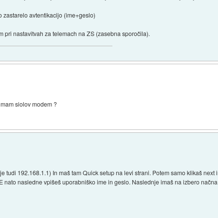
 zastarelo avtentikacijo (ime+geslo)
am pri nastavitvah za telemach na ZS (zasebna sporočila).
e imam siolov modem ?
je tudi 192.168.1.1) In maš tam Quick setup na levi strani. Potem samo klikaš next i
E nato nasledne vpišeš uporabniško ime in geslo. Naslednje imaš na izbero načna 