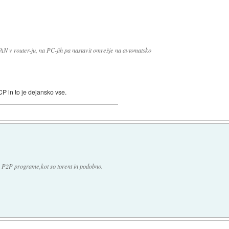
AN v router-ju, na PC-jih pa nastavit omrežje na avtomatsko
P in to je dejansko vse.
 P2P programe,kot so torent in podobno.