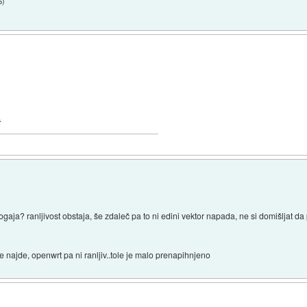
6
)
.
 dogaja? ranljivost obstaja, še zdaleč pa to ni edini vektor napada, ne si domišljat 
 ne najde, openwrt pa ni ranljiv..tole je malo prenapihnjeno