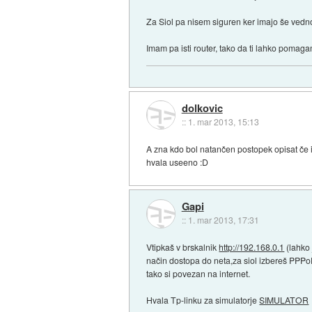
Za Siol pa nisem siguren ker imajo še vedno
Imam pa isti router, tako da ti lahko pomag
dolkovic
::
1. mar 2013, 15:13
A zna kdo bol natančen postopek opisat č
hvala useeno :D
Gapi
::
1. mar 2013, 17:31
Vtipkaš v brskalnik
http://192.168.0.1
(lahko 
način dostopa do neta,za siol izbereš PPPo
tako si povezan na internet.
Hvala Tp-linku za simulatorje
SIMULATOR