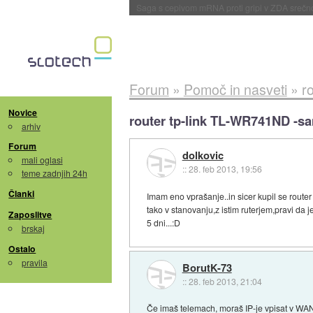
BMW v vozilih začel predvajati reklame
::
dane
Forum
»
Pomoč in nasveti
»
r
Novice
router tp-link TL-WR741ND -
arhiv
Forum
dolkovic
mali oglasi
::
28. feb 2013, 19:56
teme zadnjih 24h
Članki
Imam eno vprašanje..in sicer kupil se rout
tako v stanovanju,z istim ruterjem,pravi da j
Zaposlitve
5 dni...:D
brskaj
Ostalo
pravila
BorutK-73
::
28. feb 2013, 21:04
Če imaš telemach, moraš IP-je vpisat v WAN 