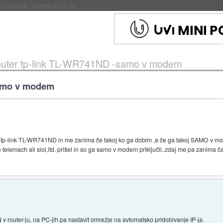
s ob 06:09
outer tp-link TL-WR741ND -samo v modem
samo v modem
er tp-link TL-WR741ND in me zanima če takoj ko ga dobim ,a če ga takoj SAMO v mod
e telemach ali siol,itd. prišel in so ga samo v modem priključli..zdaj me pa zanima 
v router-ju, na PC-jih pa nastavit omrežje na avtomatsko pridobivanje IP-ja.