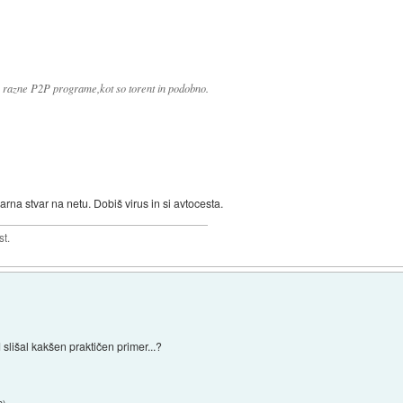
a razne P2P programe,kot so torent in podobno.
varna stvar na netu. Dobiš virus in si avtocesta.
st.
slišal kakšen praktičen primer...?