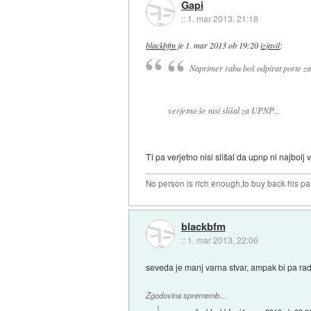
Gapi
::
1. mar 2013, 21:18
blackbfm
je
1. mar 2013 ob 19:20
izjavil
:
Naprimer rabu boš odpirat porte z
verjetno še nisi slišal za UPNP...
Ti pa verjetno nisi slišal da upnp ni najbolj 
No person is rich enough,to buy back his pa
blackbfm
::
1. mar 2013, 22:06
seveda je manj varna stvar, ampak bi pa rad 
Zgodovina sprememb…