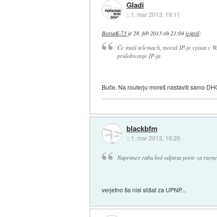
Gladi
::
1. mar 2013, 19:11
BorutK-73
je
28. feb 2013 ob 21:04
izjavil
:
Če imaš telemach, moraš IP-je vpisat v W
pridobivanje IP-ja.
Buče. Na routerju moreš nastaviti samo DHC
blackbfm
::
1. mar 2013, 19:20
Naprimer rabu boš odpirat porte za razne
verjetno še nisi slišal za UPNP...