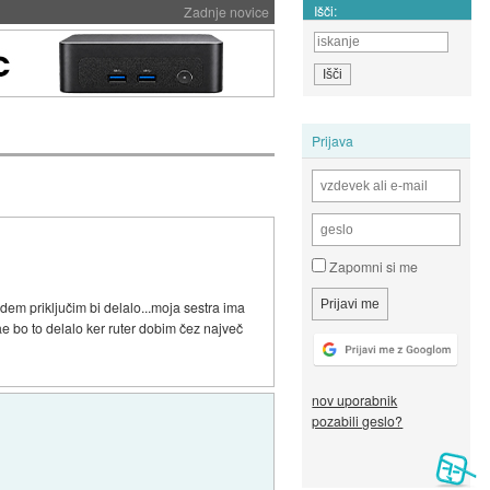
Išči:
Zadnje novice
Prijava
Zapomni si me
em priključim bi delalo...moja sestra ima
čae bo to delalo ker ruter dobim čez največ
nov uporabnik
pozabili geslo?