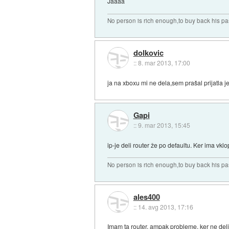
Jaaaa
No person is rich enough,to buy back his pa
dolkovic
::
8. mar 2013, 17:00
ja na xboxu mi ne dela,sem prašal prijatla j
Gapi
::
9. mar 2013, 15:45
ip-je deli router že po defaultu. Ker ima vklop
No person is rich enough,to buy back his pa
ales400
::
14. avg 2013, 17:16
Imam ta router, ampak probleme, ker ne deli