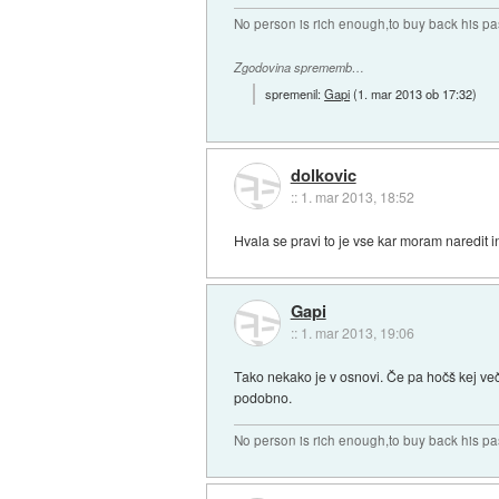
No person is rich enough,to buy back his pa
Zgodovina sprememb…
spremenil:
Gapi
(
1. mar 2013 ob 17:32
)
dolkovic
::
1. mar 2013, 18:52
Hvala se pravi to je vse kar moram naredit
Gapi
::
1. mar 2013, 19:06
Tako nekako je v osnovi. Če pa hočš kej več
podobno.
No person is rich enough,to buy back his pa