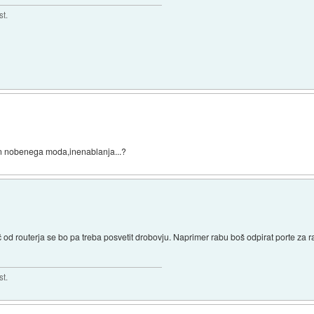
st.
 in nobenega moda,inenablanja...?
 od routerja se bo pa treba posvetit drobovju. Naprimer rabu boš odpirat porte za 
st.