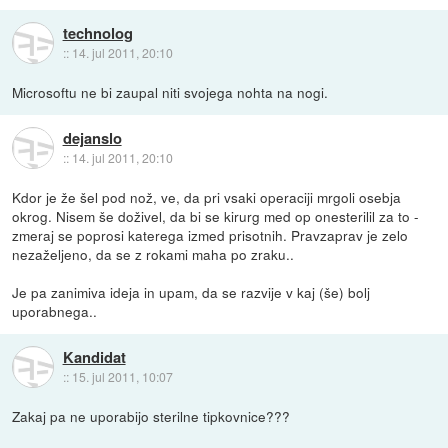
technolog
::
14. jul 2011, 20:10
Microsoftu ne bi zaupal niti svojega nohta na nogi.
dejanslo
::
14. jul 2011, 20:10
Kdor je že šel pod nož, ve, da pri vsaki operaciji mrgoli osebja
okrog. Nisem še doživel, da bi se kirurg med op onesterilil za to -
zmeraj se poprosi katerega izmed prisotnih. Pravzaprav je zelo
nezaželjeno, da se z rokami maha po zraku..
Je pa zanimiva ideja in upam, da se razvije v kaj (še) bolj
uporabnega..
Kandidat
::
15. jul 2011, 10:07
Zakaj pa ne uporabijo sterilne tipkovnice???