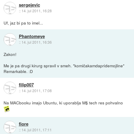
sergejevic
::
14. jul 2011, 16:28
Uf, jaz bi pa to imel...
Phantomeye
::
14. jul 2011, 16:36
Zakon!
Me je pa drugi kirurg spravil v smeh. *komičakamdapridemojline*
Remarkable. :D
filip007
::
14. jul 2011, 17:08
Na MACbooku imajo Ubuntu, ki uporablja M$ tech res pohvalno
fiore
::
14. jul 2011, 17:11