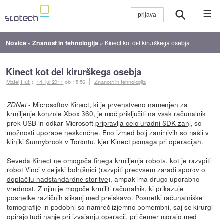
☰
Novice
»
Znanost in tehnologija
»
Kinect kot del kirurškega osebja
Kinect kot del kirurškega osebja
Matej Huš
::
14. jul 2011
ob 15:56
Znanost in tehnologija
- Microsoftov Kinect, ki je prvenstveno namenjen za
ZDNet
krmiljenje konzole Xbox 360, je moč priključiti na vsak računalnik
prek USB in odkar Microsoft
pripravlja celo uradni SDK zanj
, so
možnosti uporabe neskončne. Eno izmed bolj zanimivih so našli v
kliniki Sunnybrook v Torontu,
kjer Kinect pomaga pri operacijah
.
Seveda Kinect ne omogoča finega krmiljenja robota, kot
je razvpiti
robot Vinci v celjski bolnišnici
(razvpiti predvsem zaradi
sporov o
doplačilu nadstandardne storitve
), ampak ima drugo uporabno
vrednost. Z njim je mogoče krmiliti računalnik, ki prikazuje
posnetke različnih slikanj med preiskavo. Posnetki računalniške
tomografije in podobni so namreč izjemno pomembni, saj se kirurgi
opirajo tudi nanje pri izvajanju operacij, pri čemer morajo med