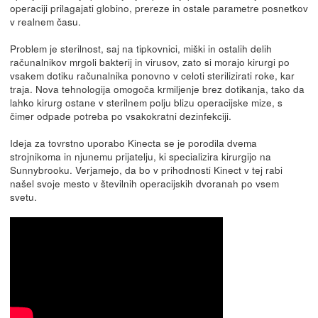
operaciji prilagajati globino, prereze in ostale parametre posnetkov
v realnem času.
Problem je sterilnost, saj na tipkovnici, miški in ostalih delih
računalnikov mrgoli bakterij in virusov, zato si morajo kirurgi po
vsakem dotiku računalnika ponovno v celoti sterilizirati roke, kar
traja. Nova tehnologija omogoča krmiljenje brez dotikanja, tako da
lahko kirurg ostane v sterilnem polju blizu operacijske mize, s
čimer odpade potreba po vsakokratni dezinfekciji.
Ideja za tovrstno uporabo Kinecta se je porodila dvema
strojnikoma in njunemu prijatelju, ki specializira kirurgijo na
Sunnybrooku. Verjamejo, da bo v prihodnosti Kinect v tej rabi
našel svoje mesto v številnih operacijskih dvoranah po vsem
svetu.