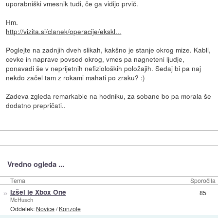
uporabniški vmesnik tudi, če ga vidijo prvič.
Hm.
http://vizita.si/clanek/operacije/ekskl...
Poglejte na zadnjih dveh slikah, kakšno je stanje okrog mize. Kabli,
cevke in naprave povsod okrog, vmes pa nagneteni ljudje,
ponavadi še v neprijetnih nefizioloških položajih. Sedaj bi pa naj
nekdo začel tam z rokami mahati po zraku? :)
Zadeva zgleda remarkable na hodniku, za sobane bo pa morala še
dodatno prepričati..
Vredno ogleda ...
Tema
Sporočila
»
Izšel je Xbox One
85
McHusch
Oddelek:
Novice
/
Konzole