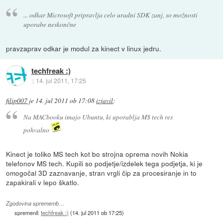
... odkar Microsoft pripravlja celo uradni SDK zanj, so možnosti
uporabe neskončne
pravzaprav odkar je modul za kinect v linux jedru.
techfreak :)
::
14. jul 2011, 17:25
filip007
je
14. jul 2011 ob 17:08
izjavil
:
Na MACbooku imajo Ubuntu, ki uporablja M$ tech res
pohvalno
Kinect je toliko MS tech kot bo strojna oprema novih Nokia
telefonov MS tech. Kupili so podjetje/izdelek tega podjetja, ki je
omogočal 3D zaznavanje, stran vrgli čip za procesiranje in to
zapakirali v lepo škatlo.
Zgodovina sprememb…
spremenil:
techfreak :)
(
14. jul 2011 ob 17:25
)