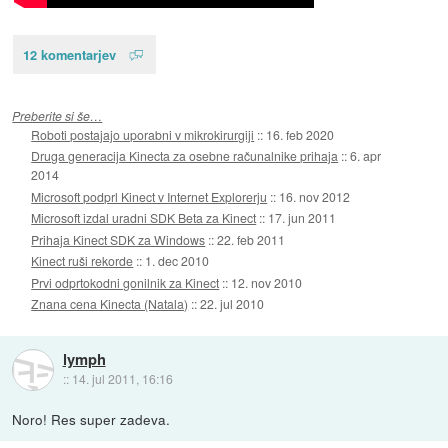
12 komentarjev
Preberite si še…
Roboti postajajo uporabni v mikrokirurgiji
::
16. feb 2020
Druga generacija Kinecta za osebne računalnike prihaja
::
6. apr
2014
Microsoft podprl Kinect v Internet Explorerju
::
16. nov 2012
Microsoft izdal uradni SDK Beta za Kinect
::
17. jun 2011
Prihaja Kinect SDK za Windows
::
22. feb 2011
Kinect ruši rekorde
::
1. dec 2010
Prvi odprtokodni gonilnik za Kinect
::
12. nov 2010
Znana cena Kinecta (Natala)
::
22. jul 2010
lymph
::
14. jul 2011, 16:16
Noro! Res super zadeva.