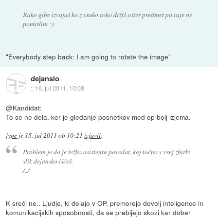
Kako gibe izvajaš ko z vsako roko držiš oster predmet pa raje ne
pomislim :)
"Everybody step back: I am going to rotate the image"
dejanslo
::
16. jul 2011, 10:08
@Kandidat:
To se ne dela, ker je gledanje posnetkov med op bolj izjema.
jype
je
15. jul 2011 ob 10:21
izjavil
:
Problem je da je težko asistentu povedat, kaj točno v vsej zbirki
slik dejansko iščeš.
/../
K sreči ne.. Ljudje, ki delajo v OP, premorejo dovolj inteligence in
komunikacijskih sposobnosti, da se prebijejo skozi kar dober