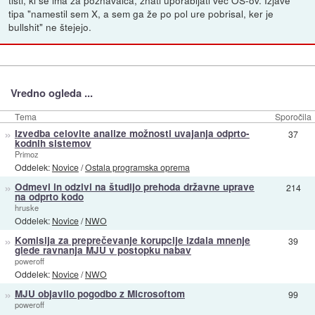
tisti, ki se ima za poznavalca, znati uporabljati več OS-ov. Izjave
tipa "namestil sem X, a sem ga že po pol ure pobrisal, ker je
bullshit" ne štejejo.
Vredno ogleda ...
Tema
Sporočila
»
Izvedba celovite analize možnosti uvajanja odprto-
37
kodnih sistemov
Primoz
Oddelek:
Novice
/
Ostala programska oprema
»
Odmevi in odzivi na študijo prehoda državne uprave
214
na odprto kodo
hruske
Oddelek:
Novice
/
NWO
»
Komisija za preprečevanje korupcije izdala mnenje
39
glede ravnanja MJU v postopku nabav
poweroff
Oddelek:
Novice
/
NWO
»
MJU objavilo pogodbo z Microsoftom
99
poweroff