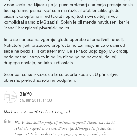
v doc zapis, na kljucku pa je puca profesorju na mojo prosnjo nesla
tudi spremno pismo, kjer sem mu razlozil problematiko glede
pisarniske opreme in od takrat naprej tudi novi ucitelj ni vec
kompliciral samo z MS zapisi. Sploh je bil menda navdusen, ker je
"nasel" brezplacni pisarniski paket.
In to se nanasa na zgornje, glede uporabe alternativnih orodij.
Nekatere ljudi te zadeve preprosto ne zanimajo in zato sami od
sebe ne bodo sli iskat alternativ. Ce se tako ucijo zgolj MS orodij,
bodo poznali samo to in ce jim nihce ne bo povedal, da kaj
drugega obstaja, bo tako tudi ostalo.
Sicer pa, ce se izkaze, da bi se odprta koda v JU primerljivo
obnesla, prehod absolutno podpiram.
BlaY0
::
9. jun 2011, 14:33
black ice
je
9. jun 2011 ob 13:12
izjavil
:
PS: Ve kdo koliko podjetij ustreza razpisu? Takole od oka bi
rekel, da največ eno v celi Sloveniji. Mimogrede, je kdo član
Lugosa? Zakaj se društvo ne zorganizira in naredi neko