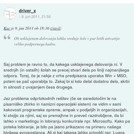
driver_x
::
9. jun 2011, 21:56
Kac
je
9. jun 2011 ob 18:36
izjavil
:
Ob usklajenem delovanju lahko srednje šole v par letih ustvarijo
veliko podpornega kadra.
Saj problem je ravno to, da kakega usklajenega delovanja ni. V
srednjih (in ostalih) šolah se precej stvari dela po liniji najmanjšega
odpora. Torej, če je nekje z vrha predpisana uporaba Win + MSO,
potem se pač uporablja to. Zakaj bi si kdo delal dodatno delo, skrbi
in sitnosti z uvajanjem česa drugega.
Jaz problema odprtokodnih rešitev (če se osredotočim le na
pisarniško zbirko in namizni operacijski sistem) ne vidim v sami
kakovosti programske opreme, ampak v podjetjih in organizacijah,
ki stojijo za njimi, saj so premajhne in preveč razdrobljene, da bi
lahko v marketingu in lobiranju konkurirale npr. Microsoftu. Kako pa
poteka lobiranje, je bilo pa jasno prikazano na primeru našega
bivšega evroposlanca. Ali si kaj takega lahko privošči npr. Lugos