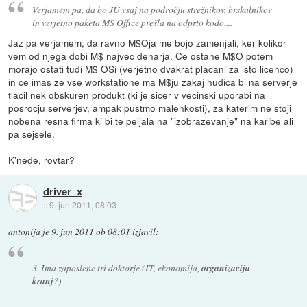
Verjamem pa, da bo JU vsaj na področju strežnikov, brskalnikov
in verjetno paketa MS Office prešla na odprto kodo....
Jaz pa verjamem, da ravno M$Oja me bojo zamenjali, ker kolikor
vem od njega dobi M$ najvec denarja. Ce ostane M$O potem
morajo ostati tudi M$ OSi (verjetno dvakrat placani za isto licenco)
in ce imas ze vse workstatione ma M$ju zakaj hudica bi na serverje
tlacil nek obskuren produkt (ki je sicer v vecinski uporabi na
posrocju serverjev, ampak pustmo malenkosti), za katerim ne stoji
nobena resna firma ki bi te peljala na "izobrazevanje" na karibe ali
pa sejsele.
K'nede, rovtar?
driver_x
::
9. jun 2011, 08:03
antonija
je
9. jun 2011 ob 08:01
izjavil
:
3. Ima zaposlene tri doktorje (IT, ekonomija,
organizacija
kranj
?)