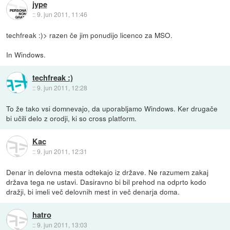
jype
::
9. jun 2011, 11:46
techfreak :)> razen če jim ponudijo licenco za MSO.
In Windows.
techfreak :)
::
9. jun 2011, 12:28
To že tako vsi domnevajo, da uporabljamo Windows. Ker drugače
bi učili delo z orodji, ki so cross platform.
Kac
::
9. jun 2011, 12:31
Denar in delovna mesta odtekajo iz države. Ne razumem zakaj
država tega ne ustavi. Dasiravno bi bil prehod na odprto kodo
dražji, bi imeli več delovnih mest in več denarja doma.
hatro
::
9. jun 2011, 13:03