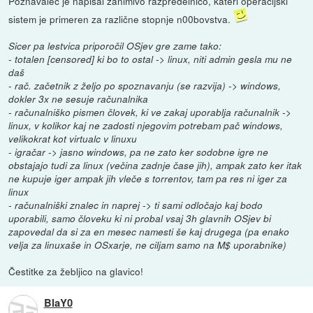
Poznavalec je napisal zanimivo razpredelnico, kateri operacijski
sistem je primeren za različne stopnje n00bovstva.
Sicer pa lestvica priporočil OSjev gre zame tako:
- totalen [censored] ki bo to ostal -> linux, niti admin gesla mu ne
daš
- rač. začetnik z željo po spoznavanju (se razvija) -> windows,
dokler 3x ne sesuje računalnika
- računalniško pismen človek, ki ve zakaj uporablja računalnik ->
linux, v kolikor kaj ne zadosti njegovim potrebam pač windows,
velikokrat kot virtualc v linuxu
- igračar -> jasno windows, pa ne zato ker sodobne igre ne
obstajajo tudi za linux (večina zadnje čase jih), ampak zato ker itak
ne kupuje iger ampak jih vleče s torrentov, tam pa res ni iger za
linux
- računalniški znalec in naprej -> ti sami odločajo kaj bodo
uporabili, samo človeku ki ni probal vsaj 3h glavnih OSjev bi
zapovedal da si za en mesec namesti še kaj drugega (pa enako
velja za linuxaše in OSxarje, ne ciljam samo na M$ uporabnike)
Čestitke za žebljico na glavico!
BlaY0