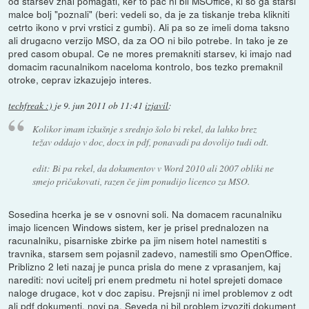
od starsev znal pomagati, ker to pac ni bil MSOffice, ki so ga starsi
malce bolj "poznali" (beri: vedeli so, da je za tiskanje treba klikniti
cetrto ikono v prvi vrstici z gumbi). Ali pa so ze imeli doma taksno
ali drugacno verzijo MSO, da za OO ni bilo potrebe. In tako je ze
pred casom obupal. Ce ne mores premakniti starsev, ki imajo nad
domacim racunalnikom naceloma kontrolo, bos tezko premaknil
otroke, ceprav izkazujejo interes.
techfreak :)
je
9. jun 2011 ob 11:41
izjavil
:
Kolikor imam izkušnje s srednjo šolo bi rekel, da lahko brez
težav oddajo v doc, docx in pdf, ponavadi pa dovolijo tudi odt.
edit: Bi pa rekel, da dokumentov v Word 2010 ali 2007 obliki ne
smejo pričakovati, razen če jim ponudijo licenco za MSO.
Sosedina hcerka je se v osnovni soli. Na domacem racunalniku
imajo licencen Windows sistem, ker je prisel prednalozen na
racunalniku, pisarniske zbirke pa jim nisem hotel namestiti s
travnika, starsem sem pojasnil zadevo, namestili smo OpenOffice.
Priblizno 2 leti nazaj je punca prisla do mene z vprasanjem, kaj
narediti: novi ucitelj pri enem predmetu ni hotel sprejeti domace
naloge drugace, kot v doc zapisu. Prejsnji ni imel problemov z odt
ali pdf dokumenti, novi pa. Seveda ni bil problem izvoziti dokument