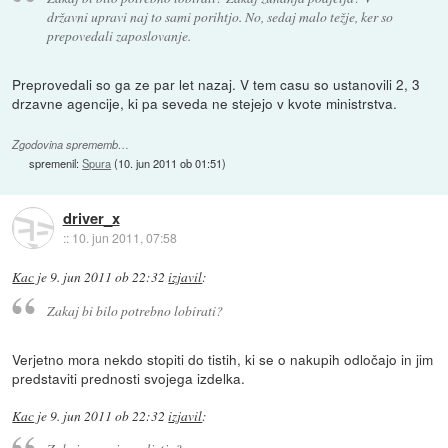
državni upravi naj to sami porihtjo. No, sedaj malo težje, ker so
prepovedali zaposlovanje.
Preprovedali so ga ze par let nazaj. V tem casu so ustanovili 2, 3
drzavne agencije, ki pa seveda ne stejejo v kvote ministrstva.
Zgodovina sprememb…
spremenil:
Spura
(
10. jun 2011 ob 01:51
)
driver_x
::
10. jun 2011, 07:58
Kac
je
9. jun 2011 ob 22:32
izjavil
:
Zakaj bi bilo potrebno lobirati?
Verjetno mora nekdo stopiti do tistih, ki se o nakupih odločajo in jim
predstaviti prednosti svojega izdelka.
Kac
je
9. jun 2011 ob 22:32
izjavil
: