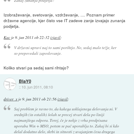
Zakaj zunanja podjetja?
Izobraževanje, svetovanje, vzdrževanje, .... Poznam primer
državne agencije, kjer čisto vse IT zadeve zanje izvajajo zunanja
podjetja.
Kac
je
9. jun 2011 ob 22:32
izjavil
:
V državni upravi naj to sami porihtjo. No, sedaj malo težje, ker
so prepovedali zaposlovanje.
Koliko stvari pa sedaj sami rihtajo?
BlaY0
::
10. jun 2011, 08:10
driver_x
je
9. jun 2011 ob 21:56
izjavil
:
Saj problem je ravno to, da kakega usklajenega delovanja ni. V
srednjih (in ostalih) šolah se precej stvari dela po liniji
najmanjšega odpora. Torej, če je nekje z vrha predpisana
uporaba Win + MSO, potem se pač uporablja to. Zakaj bi si kdo
delal dodatno delo, skrbi in sitnosti z uvajanjem česa drugega