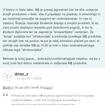
V bistvu ni čisto tako. M$ je precej agresiven kar se tiče uvajanja
svojih produktov v šole. Vse ti pripeljejo na pladnju, ti zmontirajo in
po možnosti ponudijo še support ter izobraževanje. In vse to
zastonj. Šolarja, kasneje študenta šopajo s svojimi produkti, ki so
zanj prosto dostopni (seveda pod določenimi pogoji), in ko ta
študent diplomira ter se zaposli je "enopartijsko" usmerjen. Za
"svoje" podjetje kot "strokovnjak" s področja predlaga M$ produkte,
ker drugih itak ne pozna, te pa je zdaj potrebno plačati po ceni, ki
pokrije vse stroške M$-ja, ki jih je imel v času izobraževalnega
ciklusa tega "strokovnjaka".
Metoda je torej jasna... izobraziti/uročiti/nahajpati mladino, da bo v
svoji zreli fazi dobro reklamirala in vsiljevala M$ produkte.
driver_x
::
10. jun 2011, 08:39
BlaY0
je
10. jun 2011 ob 08:10
izjavil
:
V bistvu ni čisto tako. M$ je precej agresiven kar se tiče uvajanja
svojih produktov v šole. Vse ti pripeljejo na pladnju, ti
zmontirajo in po možnosti ponudijo še support ter