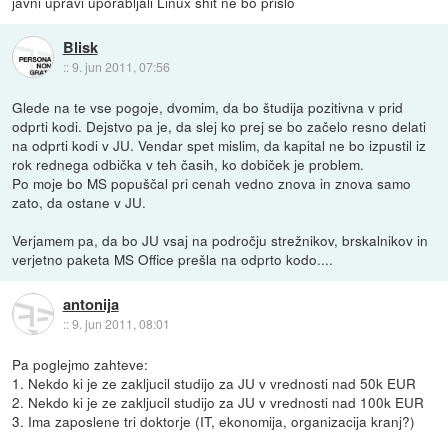
javni upravi uporabljali Linux shit ne bo prišlo
Blisk
::
9. jun 2011, 07:56
Glede na te vse pogoje, dvomim, da bo študija pozitivna v prid
odprti kodi. Dejstvo pa je, da slej ko prej se bo začelo resno delati
na odprti kodi v JU. Vendar spet mislim, da kapital ne bo izpustil iz
rok rednega odbička v teh časih, ko dobiček je problem.
Po moje bo MS popuščal pri cenah vedno znova in znova samo
zato, da ostane v JU.
Verjamem pa, da bo JU vsaj na področju strežnikov, brskalnikov in
verjetno paketa MS Office prešla na odprto kodo....
antonija
::
9. jun 2011, 08:01
Pa poglejmo zahteve:
1. Nekdo ki je ze zakljucil studijo za JU v vrednosti nad 50k EUR
2. Nekdo ki je ze zakljucil studijo za JU v vrednosti nad 100k EUR
3. Ima zaposlene tri doktorje (IT, ekonomija, organizacija kranj?)