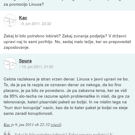
za promocijo Linuxa?
Kac
::
9. jun 2011, 22:32
Zakaj bi bilo potrebno lobirati? Zakaj zunanja podjetja? V državni
upravi naj to sami porihtjo. No, sedaj malo težje, ker so prepovedali
zaposlovanje.
Spura
::
10. jun 2011, 01:50
Celota raziskava je stran vrzen denar. Linuxa v javni upravi ne bo.
To, da je pa ta razpis ze oznacen denar za nekoga, da bo fino
placano, je pa bilo ze povedano. Je pa zabavna tema, ker se vidi
da 95% slo-techa ne razume sploh problematike in misli, da gre za
tekmovanje, kateri pisarniski paketi so boljsi. In ne mislim tega na
"hurr durr korupcija" nacin, kao da to kater paket je boljsi ne steje
samo zaradi koruptivnosti.
Kac
je
9. jun 2011 ob 22:32
izjavil
:
Zakaj bi bilo potrebno lobirati? Zakaj zunanja podjetja? V