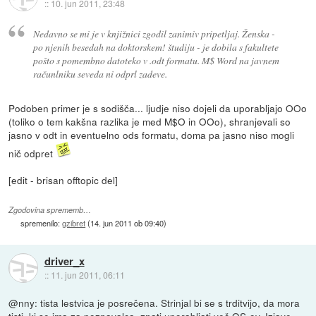
::
10. jun 2011, 23:48
Nedavno se mi je v knjižnici zgodil zanimiv pripetljaj. Ženska -
po njenih besedah na doktorskem! študiju - je dobila s fakultete
pošto s pomembno datoteko v .odt formatu. M$ Word na javnem
računlniku seveda ni odprl zadeve.
Podoben primer je s sodišča... ljudje niso dojeli da uporabljajo OOo
(toliko o tem kakšna razlika je med M$O in OOo), shranjevali so
jasno v odt in eventuelno ods formatu, doma pa jasno niso mogli
nič odpret
[edit - brisan offtopic del]
Zgodovina sprememb…
spremenilo:
gzibret
(
14. jun 2011 ob 09:40
)
driver_x
::
11. jun 2011, 06:11
@nny: tista lestvica je posrečena. Strinjal bi se s trditvijo, da mora