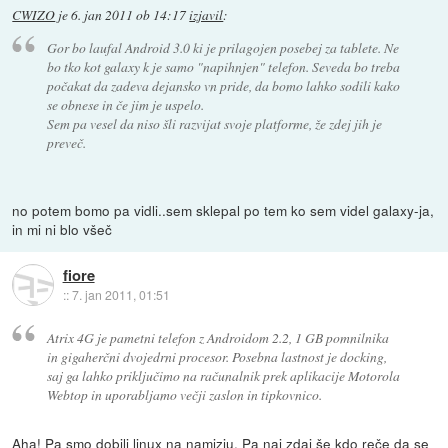
CWIZO
je
6. jan 2011 ob 14:17
izjavil
:
Gor bo laufal Android 3.0 ki je prilagojen posebej za tablete. Ne
bo tko kot galaxy k je samo "napihnjen" telefon. Seveda bo treba
počakat da zadeva dejansko vn pride, da bomo lahko sodili kako
se obnese in če jim je uspelo.
Sem pa vesel da niso šli razvijat svoje platforme, že zdej jih je
preveč.
no potem bomo pa vidli..sem sklepal po tem ko sem videl galaxy-ja,
in mi ni blo všeč
fiore
::
7. jan 2011, 01:51
Atrix 4G je pametni telefon z Androidom 2.2, 1 GB pomnilnika
in gigaherčni dvojedrni procesor. Posebna lastnost je docking,
saj ga lahko priključimo na računalnik prek aplikacije Motorola
Webtop in uporabljamo večji zaslon in tipkovnico.
Aha! Pa smo dobili linux na namizju. Pa naj zdaj še kdo reče da se