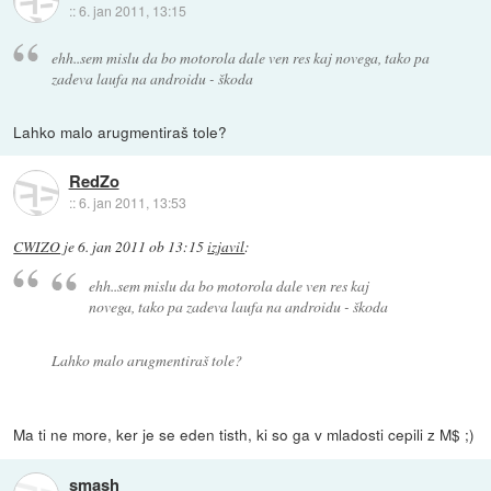
::
6. jan 2011, 13:15
ehh..sem mislu da bo motorola dale ven res kaj novega, tako pa
zadeva laufa na androidu - škoda
Lahko malo arugmentiraš tole?
RedZo
::
6. jan 2011, 13:53
CWIZO
je
6. jan 2011 ob 13:15
izjavil
:
ehh..sem mislu da bo motorola dale ven res kaj
novega, tako pa zadeva laufa na androidu - škoda
Lahko malo arugmentiraš tole?
Ma ti ne more, ker je se eden tisth, ki so ga v mladosti cepili z M$ ;)
smash