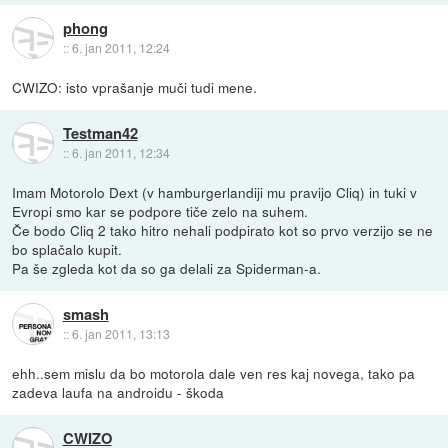
phong
::
6. jan 2011, 12:24
CWIZO: isto vprašanje muči tudi mene.
Testman42
::
6. jan 2011, 12:34
Imam Motorolo Dext (v hamburgerlandiji mu pravijo Cliq) in tuki v
Evropi smo kar se podpore tiče zelo na suhem.
Če bodo Cliq 2 tako hitro nehali podpirato kot so prvo verzijo se ne
bo splačalo kupit.
Pa še zgleda kot da so ga delali za Spiderman-a.
smash
::
6. jan 2011, 13:13
ehh..sem mislu da bo motorola dale ven res kaj novega, tako pa
zadeva laufa na androidu - škoda
CWIZO