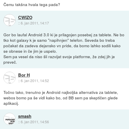
Čemu takšna hvala tega pada?
CWIZO
::
6. jan 2011, 14:17
Gor bo laufal Android 3.0 ki je prilagojen posebej za tablete. Ne bo
tko kot galaxy k je samo "napihnjen" telefon. Seveda bo treba
počakat da zadeva dejansko vn pride, da bomo lahko sodili kako
se obnese in če jim je uspelo.
Sem pa vesel da niso šli razvijat svoje platforme, že zdej jih je
preveč.
Bor H
::
6. jan 2011, 14:52
Točno tako, trenutno je Android najboljša alternativa za tablete,
webos bomo pa še vidl kako bo, od BB sem pa skeptičen glede
aplikacij.
smash
::
6. jan 2011, 14:56