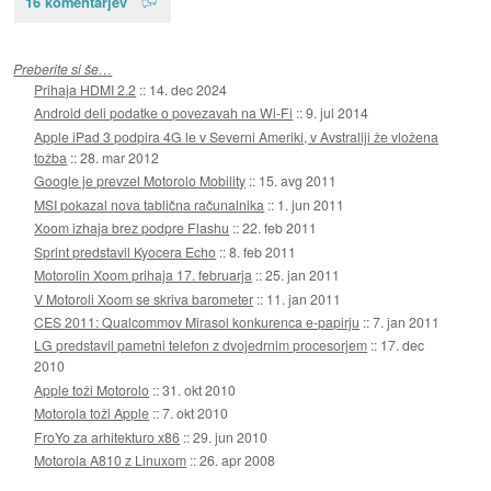
16 komentarjev
Preberite si še…
Prihaja HDMI 2.2
::
14. dec 2024
Android deli podatke o povezavah na Wi-Fi
::
9. jul 2014
Apple iPad 3 podpira 4G le v Severni Ameriki, v Avstraliji že vložena
tožba
::
28. mar 2012
Google je prevzel Motorolo Mobility
::
15. avg 2011
MSI pokazal nova tablična računalnika
::
1. jun 2011
Xoom izhaja brez podpre Flashu
::
22. feb 2011
Sprint predstavil Kyocera Echo
::
8. feb 2011
Motorolin Xoom prihaja 17. februarja
::
25. jan 2011
V Motoroli Xoom se skriva barometer
::
11. jan 2011
CES 2011: Qualcommov Mirasol konkurenca e-papirju
::
7. jan 2011
LG predstavil pametni telefon z dvojedrnim procesorjem
::
17. dec
2010
Apple toži Motorolo
::
31. okt 2010
Motorola toži Apple
::
7. okt 2010
FroYo za arhitekturo x86
::
29. jun 2010
Motorola A810 z Linuxom
::
26. apr 2008