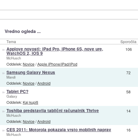
Vredno ogleda ...
Tema
Sporočila
»
Applove novosti: iPad Pro, iPhone 6S, nove ure,
106
WatchOS 2, iOS 9
McHusch
Oddelek:
Novice
/
Apple iPhone/iPad/iPod
»
Samsung Galaxy Nexus
72
Mandi
Oddelek:
Novice
/
Android
»
Tablet PC?
58
Galaxy
Oddelek:
Kaj kupiti
»
Toshiba predstavila tablični računalnik Thrive
14
McHusch
Oddelek:
Novice
/
Android
»
CES 2011: Motorola pokazala vrsto mobilnih naprav
16
McHusch