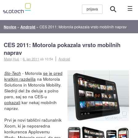
☰
Novice
»
Android
»
CES 2011: Motorola pokazala vrsto mobilnih naprav
CES 2011: Motorola pokazala vrsto mobilnih
naprav
Matej Huš
::
6. jan 2011
ob 10:54
Android
- Motorola
se je pred
Slo-Tech
kratkim razdelila
na Motorola
Solutions in Motorola Mobility.
Slednji del že deluje s polno
paro, saj so na CES-u
pokazali
kar nekaj mobilnih
naprav.
Prvi je novi tablični računalnik
Xoom, ki je neposredna
konkurenca Applovemu
iPadu. Motorola pravi, da gre