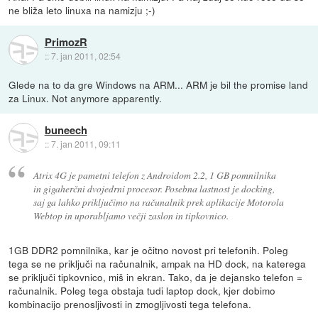
ne bliža leto linuxa na namizju ;-)
PrimozR
::
7. jan 2011, 02:54
Glede na to da gre Windows na ARM... ARM je bil the promise land
za Linux. Not anymore apparently.
buneech
::
7. jan 2011, 09:11
Atrix 4G je pametni telefon z Androidom 2.2, 1 GB pomnilnika
in gigaherčni dvojedrni procesor. Posebna lastnost je docking,
saj ga lahko priključimo na računalnik prek aplikacije Motorola
Webtop in uporabljamo večji zaslon in tipkovnico.
1GB DDR2 pomnilnika, kar je očitno novost pri telefonih. Poleg
tega se ne priključi na računalnik, ampak na HD dock, na katerega
se priključi tipkovnico, miš in ekran. Tako, da je dejansko telefon =
računalnik. Poleg tega obstaja tudi laptop dock, kjer dobimo
kombinacijo prenosljivosti in zmogljivosti tega telefona.