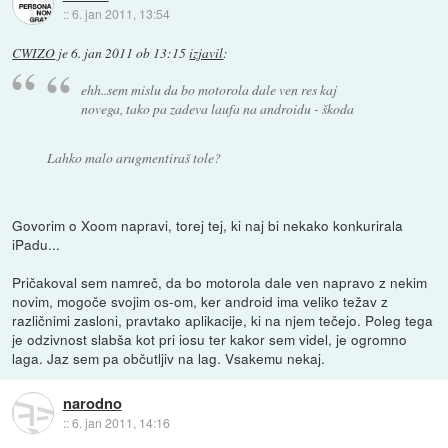
::
6. jan 2011, 13:54
CWIZO
je
6. jan 2011 ob 13:15
izjavil
:
ehh..sem mislu da bo motorola dale ven res kaj
novega, tako pa zadeva laufa na androidu - škoda
Lahko malo arugmentiraš tole?
Govorim o Xoom napravi, torej tej, ki naj bi nekako konkurirala
iPadu...
Pričakoval sem namreč, da bo motorola dale ven napravo z nekim
novim, mogoče svojim os-om, ker android ima veliko težav z
različnimi zasloni, pravtako aplikacije, ki na njem tečejo. Poleg tega
je odzivnost slabša kot pri iosu ter kakor sem videl, je ogromno
laga. Jaz sem pa občutljiv na lag. Vsakemu nekaj.
narodno
::
6. jan 2011, 14:16