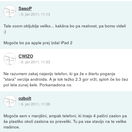
SasoP
::
6. jan 2011, 11:13
Tale xoom obljublja veliko... kakšna bo pa realnost, pa bomo videli
;)
Mogoče bo pa apple prej izdal iPad 2
CWIZO
::
6. jan 2011, 11:33
Ne razumem zakaj najavijo telefon, ki ga že v štartu poganja
"stara" verzija androida. A je tok težko 2.3 gor vržt, sploh če bo čez
pol leta zunej šele. Porkamadona no.
ozbolt
::
6. jan 2011, 11:38
Mogoče sem v manjšini, ampak telefoni, ki imajo 4 palčni zaslon pa
še plastiko okoli zaslona so preveliki. Tu pa vse stavijo na te velike
mašince.