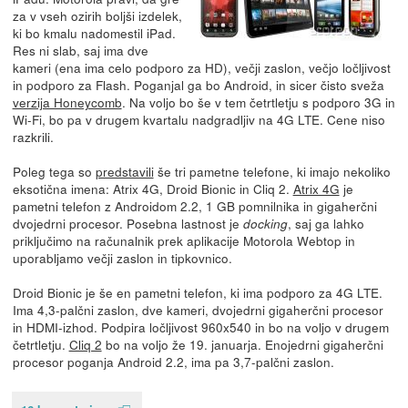
za v vseh ozirih boljši izdelek,
ki bo kmalu nadomestil iPad.
Res ni slab, saj ima dve
kameri (ena ima celo podporo za HD), večji zaslon, večjo ločljivost
in podporo za Flash. Poganjal ga bo Android, in sicer čisto sveža
verzija Honeycomb
. Na voljo bo še v tem četrtletju s podporo 3G in
Wi-Fi, bo pa v drugem kvartalu nadgradljiv na 4G LTE. Cene niso
razkrili.
Poleg tega so
predstavili
še tri pametne telefone, ki imajo nekoliko
eksotična imena: Atrix 4G, Droid Bionic in Cliq 2.
Atrix 4G
je
pametni telefon z Androidom 2.2, 1 GB pomnilnika in gigaherčni
dvojedrni procesor. Posebna lastnost je
, saj ga lahko
docking
priključimo na računalnik prek aplikacije Motorola Webtop in
uporabljamo večji zaslon in tipkovnico.
Droid Bionic je še en pametni telefon, ki ima podporo za 4G LTE.
Ima 4,3-palčni zaslon, dve kameri, dvojedrni gigaherčni procesor
in HDMI-izhod. Podpira ločljivost 960x540 in bo na voljo v drugem
četrtletju.
Cliq 2
bo na voljo že 19. januarja. Enojedrni gigaherčni
procesor poganja Android 2.2, ima pa 3,7-palčni zaslon.