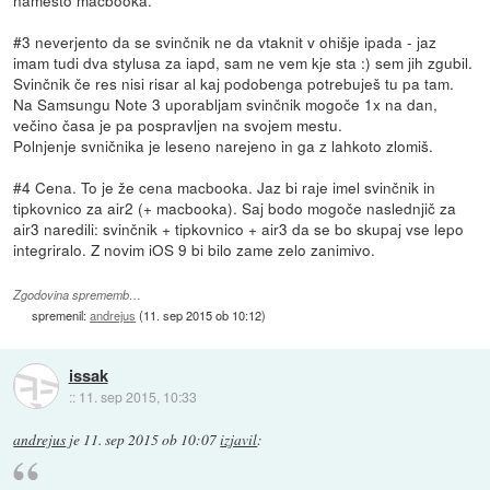
namesto macbooka.
#3 neverjento da se svinčnik ne da vtaknit v ohišje ipada - jaz
imam tudi dva stylusa za iapd, sam ne vem kje sta :) sem jih zgubil.
Svinčnik če res nisi risar al kaj podobenga potrebuješ tu pa tam.
Na Samsungu Note 3 uporabljam svinčnik mogoče 1x na dan,
večino časa je pa pospravljen na svojem mestu.
Polnjenje svničnika je leseno narejeno in ga z lahkoto zlomiš.
#4 Cena. To je že cena macbooka. Jaz bi raje imel svinčnik in
tipkovnico za air2 (+ macbooka). Saj bodo mogoče naslednjič za
air3 naredili: svinčnik + tipkovnico + air3 da se bo skupaj vse lepo
integriralo. Z novim iOS 9 bi bilo zame zelo zanimivo.
Zgodovina sprememb…
spremenil:
andrejus
(
11. sep 2015 ob 10:12
)
issak
::
11. sep 2015, 10:33
andrejus
je
11. sep 2015 ob 10:07
izjavil
: