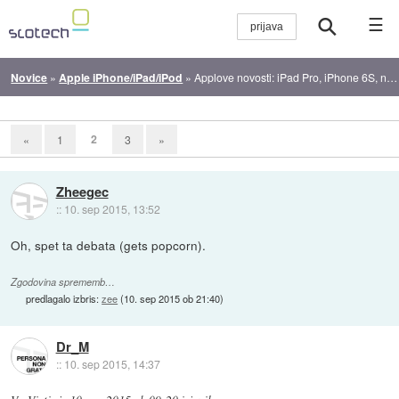
☰
Novice
»
Apple iPhone/iPad/iPod
»
Applove novosti: iPad Pro, iPhone 6S, nove ure, WatchOS 2, iOS 9
2
«
1
3
»
Zheegec
::
10. sep 2015, 13:52
Oh, spet ta debata (gets popcorn).
Zgodovina sprememb…
predlagalo izbris:
zee
(
10. sep 2015 ob 21:40
)
Dr_M
::
10. sep 2015, 14:37