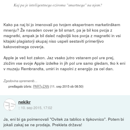
Kaj pa je inteligentnega oziroma "smartnega" na njem?
Kako pa naj bi jo imenovali po tvojem ekspertnem marketinškem
mnenju? Že navaden cover je bil smart, pa je bil kos pvcja z
magnetki, ampak je bil daleč najboljši kos pvcja z magnetki in vsi
kitajski plagiatorji skupaj niso uspeli sestaviti primerljivo
kakovostnega coverja.
Apple je več kot zakon. Jaz vsako jutro vstanem pol ure prej,
zložim vse svoje Apple izdelke in jih pol ure samo gledam, tko k eni
v muzeju Rembrandta, umiri in napolni z energijo za cel dan.
Zgodovina sprememb…
predlagalo izbris:
PARTyZAN
(
11. sep 2015 ob 08:50
)
nekikr
::
10. sep 2015, 17:02
Ja, eni bi ga poimenovali "Ovitek za tablico s tipkovnico". Potem bi
jokali zakaj se ne prodaja. Prekleta država!