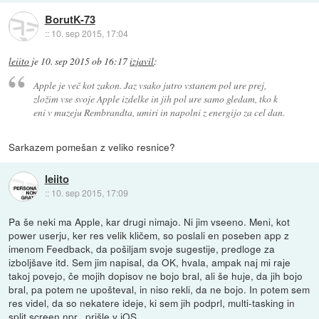
BorutK-73
::
10. sep 2015, 17:04
leiito
je
10. sep 2015 ob 16:17
izjavil
:
Apple je več kot zakon. Jaz vsako jutro vstanem pol ure prej,
zložim vse svoje Apple izdelke in jih pol ure samo gledam, tko k
eni v muzeju Rembrandta, umiri in napolni z energijo za cel dan.
Sarkazem pomešan z veliko resnice?
leiito
::
10. sep 2015, 17:09
Pa še neki ma Apple, kar drugi nimajo. Ni jim vseeno. Meni, kot
power userju, ker res velik kličem, so poslali en poseben app z
imenom Feedback, da pošiljam svoje sugestije, predloge za
izboljšave itd. Sem jim napisal, da OK, hvala, ampak naj mi raje
takoj povejo, če mojih dopisov ne bojo bral, ali še huje, da jih bojo
bral, pa potem ne upošteval, in niso rekli, da ne bojo. In potem sem
res videl, da so nekatere ideje, ki sem jih podprl, multi-tasking in
split screen npr., prišle v iOS.