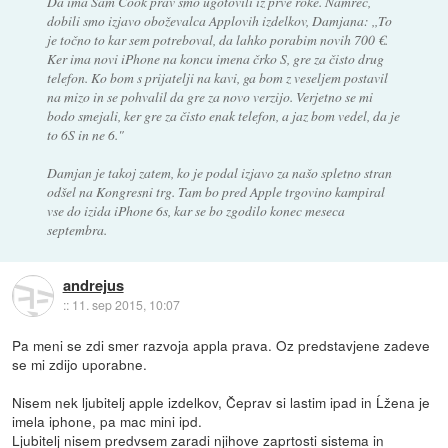
Da ima Sam Cook prav smo ugotovili iz prve roke. Namreč,
dobili smo izjavo oboževalca Applovih izdelkov, Damjana: ,,To
je točno to kar sem potreboval, da lahko porabim novih 700 €.
Ker ima novi iPhone na koncu imena črko S, gre za čisto drug
telefon. Ko bom s prijatelji na kavi, ga bom z veseljem postavil
na mizo in se pohvalil da gre za novo verzijo. Verjetno se mi
bodo smejali, ker gre za čisto enak telefon, a jaz bom vedel, da je
to 6S in ne 6."
Damjan je takoj zatem, ko je podal izjavo za našo spletno stran
odšel na Kongresni trg. Tam bo pred Apple trgovino kampiral
vse do izida iPhone 6s, kar se bo zgodilo konec meseca
septembra.
andrejus
::
11. sep 2015, 10:07
Pa meni se zdi smer razvoja appla prava. Oz predstavjene zadeve
se mi zdijo uporabne.
Nisem nek ljubitelj apple izdelkov, Čeprav si lastim ipad in Ĺžena je
imela iphone, pa mac mini ipd.
Ljubitelj nisem predvsem zaradi njihove zaprtosti sistema in