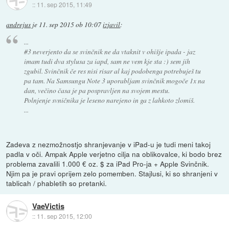
::
11. sep 2015, 11:49
andrejus
je
11. sep 2015 ob 10:07
izjavil
:
...
#3 neverjento da se svinčnik ne da vtaknit v ohišje ipada - jaz
imam tudi dva stylusa za iapd, sam ne vem kje sta :) sem jih
zgubil. Svinčnik če res nisi risar al kaj podobenga potrebuješ tu
pa tam. Na Samsungu Note 3 uporabljam svinčnik mogoče 1x na
dan, večino časa je pa pospravljen na svojem mestu.
Polnjenje svničnika je leseno narejeno in ga z lahkoto zlomiš.
...
Zadeva z nezmožnostjo shranjevanje v iPad-u je tudi meni takoj
padla v oči. Ampak Apple verjetno cilja na oblikovalce, ki bodo brez
problema zavalili 1.000 € oz. $ za iPad Pro-ja + Apple Svinčnik.
Njim pa je pravi oprijem zelo pomemben. Stajlusi, ki so shranjeni v
tablicah / phabletih so pretanki.
VaeVictis
::
11. sep 2015, 12:00