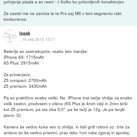
polnjenje pisala a so resni :-) Kolko bo polomljenih konektorjev.
Za osatal me ne zanima le ta Pro saj MS v tem segmentu rabi
konkurenco.
issak
::
10. sep 2015, 15:17
Baterije so zastrašujoče, vsako leto manjše:
iPhone 6S: 1715mAh
6S Plus: 2915mAh
Za primerjavo:
Z5 compact: 2700mAh
Z5 premium: 3430mAh
Pa so praktično enako veliki. No, iPhone ima večje ohišje za enako
velik zaslon, predvsem v višino (6S Plus je 4mm višji in 2mm širši
kot Z5 premium, pa sta oba 5,5", pa še težji je 12g. Je pa tanjši
jasno :D)
Kamera še vedno kuka ven iz ohišja, in tisti grdi robovi oz. črte za
anteno so še vedno prisotni, prav tako 1cm roba zgoraj in spodaj.