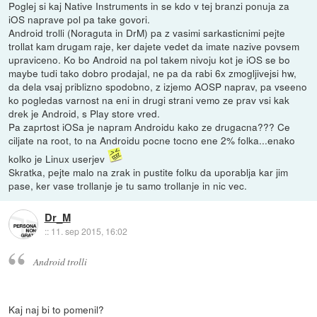
Poglej si kaj Native Instruments in se kdo v tej branzi ponuja za
iOS naprave pol pa take govori.
Android trolli (Noraguta in DrM) pa z vasimi sarkasticnimi pejte
trollat kam drugam raje, ker dajete vedet da imate nazive povsem
upraviceno. Ko bo Android na pol takem nivoju kot je iOS se bo
maybe tudi tako dobro prodajal, ne pa da rabi 6x zmogljivejsi hw,
da dela vsaj priblizno spodobno, z izjemo AOSP naprav, pa vseeno
ko pogledas varnost na eni in drugi strani vemo ze prav vsi kak
drek je Android, s Play store vred.
Pa zaprtost iOSa je napram Androidu kako ze drugacna??? Ce
ciljate na root, to na Androidu pocne tocno ene 2% folka...enako
kolko je Linux userjev
Skratka, pejte malo na zrak in pustite folku da uporablja kar jim
pase, ker vase trollanje je tu samo trollanje in nic vec.
Dr_M
::
11. sep 2015, 16:02
Android trolli
Kaj naj bi to pomenil?