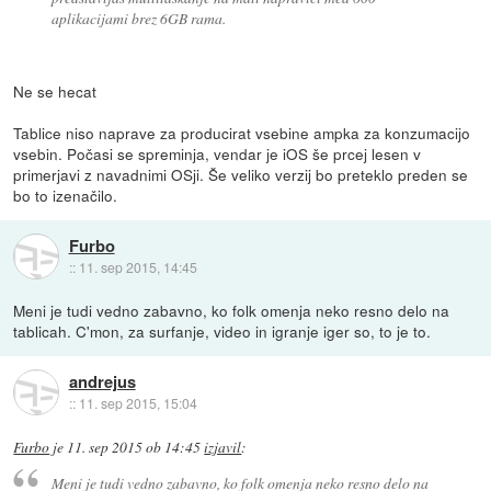
aplikacijami brez 6GB rama.
Ne se hecat
Tablice niso naprave za producirat vsebine ampka za konzumacijo
vsebin. Počasi se spreminja, vendar je iOS še prcej lesen v
primerjavi z navadnimi OSji. Še veliko verzij bo preteklo preden se
bo to izenačilo.
Furbo
::
11. sep 2015, 14:45
Meni je tudi vedno zabavno, ko folk omenja neko resno delo na
tablicah. C'mon, za surfanje, video in igranje iger so, to je to.
andrejus
::
11. sep 2015, 15:04
Furbo
je
11. sep 2015 ob 14:45
izjavil
:
Meni je tudi vedno zabavno, ko folk omenja neko resno delo na