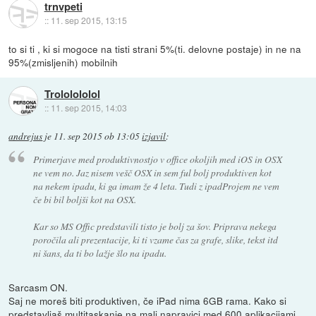
trnvpeti
::
11. sep 2015, 13:15
to si ti , ki si mogoce na tisti strani 5%(ti. delovne postaje) in ne na
95%(zmisljenih) mobilnih
Trololololol
::
11. sep 2015, 14:03
andrejus
je
11. sep 2015 ob 13:05
izjavil
:
Primerjave med produktivnostjo v office okoljih med iOS in OSX
ne vem no. Jaz nisem vešč OSX in sem ful bolj produktiven kot
na nekem ipadu, ki ga imam že 4 leta. Tudi z ipadProjem ne vem
če bi bil boljši kot na OSX.
Kar so MS Offic predstavili tisto je bolj za šov. Priprava nekega
poročila ali prezentacije, ki ti vzame čas za grafe, slike, tekst itd
ni šans, da ti bo lažje šlo na ipadu.
Sarcasm ON.
Saj ne moreš biti produktiven, če iPad nima 6GB rama. Kako si
predstavljaš multitaskanje na mali napravici med 600 aplikacijami