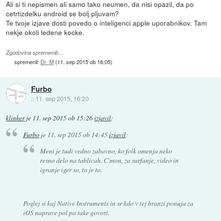
Ali si ti nepismen ali samo tako neumen, da nisi opazil, da po
cetrtizdelku android se bolj pljuvam?
Te tvoje izjave dosti povedo o inteligenci apple uporabnikov. Tam
nekje okoli ledene kocke.
Zgodovina sprememb…
spremenil:
Dr_M
(
11. sep 2015 ob 16:05
)
Furbo
::
11. sep 2015, 16:20
klinker
je
11. sep 2015 ob 15:26
izjavil
:
Furbo
je
11. sep 2015 ob 14:45
izjavil
:
Meni je tudi vedno zabavno, ko folk omenja neko
resno delo na tablicah. C'mon, za surfanje, video in
igranje iger so, to je to.
Poglej si kaj Native Instruments in se kdo v tej branzi ponuja za
iOS naprave pol pa take govori.