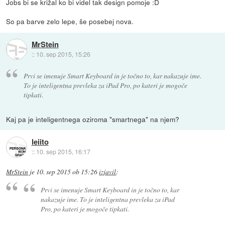
Jobs bi se križal ko bi videl tak design pomoje :D
So pa barve zelo lepe, še posebej nova.
MrStein
::
10. sep 2015, 15:26
Prvi se imenuje Smart Keyboard in je točno to, kar nakazuje ime.
To je inteligentna prevleka za iPad Pro, po kateri je mogoče
tipkati.
Kaj pa je inteligentnega oziroma "smartnega" na njem?
leiito
::
10. sep 2015, 16:17
MrStein
je
10. sep 2015 ob 15:26
izjavil
:
Prvi se imenuje Smart Keyboard in je točno to, kar
nakazuje ime. To je inteligentna prevleka za iPad
Pro, po kateri je mogoče tipkati.