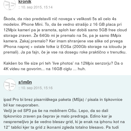
kronik
::
10. sep 2015, 15:14
Škoda, da niso predstavili nič novega v velikosti 5s ali celo 4s
modelov. iPhone Mini. To, da še vedno strašijo z 16 GB placa pri
12Mpix kameri pa je sramota, sploh ker dobiš samo 5GB free cloud
storage zraven. Že 64Gb mi je premalo na 5s, pa je samo 8Mpix
kamera. Zakaj premalo? Ker imam shranjene vse slike od prvega
iPhona naprej + ostale fotke iz EOSa (200Gb storage na icloudu je
premali). Ja pa fajn, če je vse na dosegu roke praktično v trenutku.
Kakšen bo file size pri teh 'live photos' na 12Mpix senzorju? Da o
4K videu ne govorim... na 16GB ciglu ... huh.
s1m0n
::
10. sep 2015, 15:16
ipad Pro bi brez pisarniškega paketa (MSja) / pisala in tipkovnice
bil kar neuporaben.
Večji je od SP3 pa še na mobilnem OSu. Lepo, da so dali
tipkovnico zraven pa čeprav je malo predraga. Edino kar je
nespremeljivo je še vedno blesav grid, ki je enak na iphonu kot na
12'' tablici kjer ta grid z ikonami zgleda totalno blesavo. Pa tudi