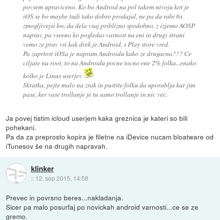
povsem upraviceno. Ko bo Android na pol takem nivoju kot je
iOS se bo maybe tudi tako dobro prodajal, ne pa da rabi 6x
zmogljivejsi hw, da dela vsaj priblizno spodobno, z izjemo AOSP
naprav, pa vseeno ko pogledas varnost na eni in drugi strani
vemo ze prav vsi kak drek je Android, s Play store vred.
Pa zaprtost iOSa je napram Androidu kako ze drugacna??? Ce
ciljate na root, to na Androidu pocne tocno ene 2% folka...enako
kolko je Linux userjev
Skratka, pejte malo na zrak in pustite folku da uporablja kar jim
pase, ker vase trollanje je tu samo trollanje in nic vec.
Ja povej tistim icloud userjem kaka greznica je kateri so bili
pohekani.
Pa da za preprosto kopira je filetne na iDevice nucam bloatware od
iTunesov še na drugih napravah.
klinker
::
12. sep 2015, 14:58
Prevec in povrsno beres...nakladanja.
Sicer pa malo posurfaj po novickah android varnosti...ce se ze
gremo.