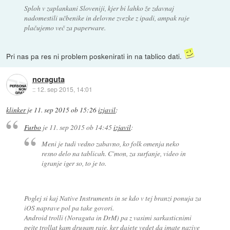
Sploh v zaplankani Sloveniji, kjer bi lahko že zdavnaj
nadomestili učbenike in delovne zvezke z ipadi, ampak raje
plačujemo več za paperware.
Pri nas pa res ni problem poskenirati in na tablico dati.
noraguta
::
12. sep 2015, 14:01
klinker
je
11. sep 2015 ob 15:26
izjavil
:
Furbo
je
11. sep 2015 ob 14:45
izjavil
:
Meni je tudi vedno zabavno, ko folk omenja neko
resno delo na tablicah. C'mon, za surfanje, video in
igranje iger so, to je to.
Poglej si kaj Native Instruments in se kdo v tej branzi ponuja za
iOS naprave pol pa take govori.
Android trolli (Noraguta in DrM) pa z vasimi sarkasticnimi
pejte trollat kam drugam raje, ker dajete vedet da imate nazive