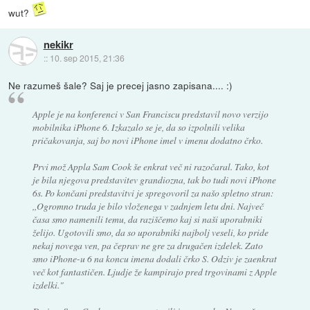
wut?
nekikr
::
10. sep 2015, 21:36
Ne razumeš šale? Saj je precej jasno zapisana.... :)
Apple je na konferenci v San Franciscu predstavil novo verzijo
mobilnika iPhone 6. Izkazalo se je, da so izpolnili velika
pričakovanja, saj bo novi iPhone imel v imenu dodatno črko.
Prvi mož Appla Sam Cook še enkrat več ni razočaral. Tako, kot
je bila njegova predstavitev grandiozna, tak bo tudi novi iPhone
6s. Po končani predstavitvi je spregovoril za našo spletno stran:
,,Ogromno truda je bilo vloženega v zadnjem letu dni. Največ
časa smo namenili temu, da raziščemo kaj si naši uporabniki
želijo. Ugotovili smo, da so uporabniki najbolj veseli, ko pride
nekaj novega ven, pa čeprav ne gre za drugačen izdelek. Zato
smo iPhone-u 6 na koncu imena dodali črko S. Odziv je zaenkrat
več kot fantastičen. Ljudje že kampirajo pred trgovinami z Apple
izdelki."