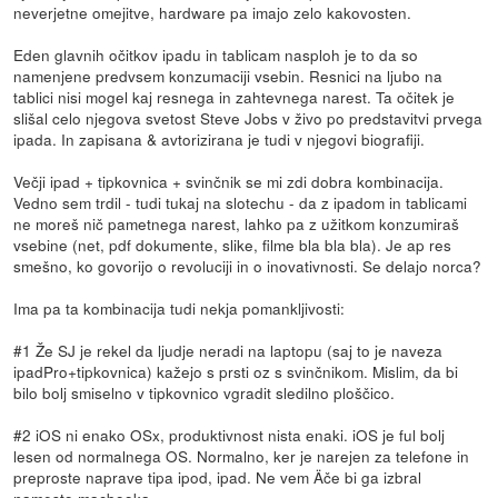
neverjetne omejitve, hardware pa imajo zelo kakovosten.
Eden glavnih očitkov ipadu in tablicam nasploh je to da so
namenjene predvsem konzumaciji vsebin. Resnici na ljubo na
tablici nisi mogel kaj resnega in zahtevnega narest. Ta očitek je
slišal celo njegova svetost Steve Jobs v živo po predstavitvi prvega
ipada. In zapisana & avtorizirana je tudi v njegovi biografiji.
Večji ipad + tipkovnica + svinčnik se mi zdi dobra kombinacija.
Vedno sem trdil - tudi tukaj na slotechu - da z ipadom in tablicami
ne moreš nič pametnega narest, lahko pa z užitkom konzumiraš
vsebine (net, pdf dokumente, slike, filme bla bla bla). Je ap res
smešno, ko govorijo o revoluciji in o inovativnosti. Se delajo norca?
Ima pa ta kombinacija tudi nekja pomankljivosti:
#1 Že SJ je rekel da ljudje neradi na laptopu (saj to je naveza
ipadPro+tipkovnica) kažejo s prsti oz s svinčnikom. Mislim, da bi
bilo bolj smiselno v tipkovnico vgradit sledilno ploščico.
#2 iOS ni enako OSx, produktivnost nista enaki. iOS je ful bolj
lesen od normalnega OS. Normalno, ker je narejen za telefone in
preproste naprave tipa ipod, ipad. Ne vem Äče bi ga izbral