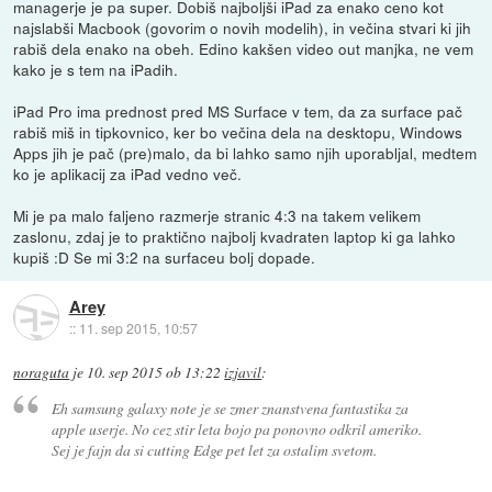
managerje je pa super. Dobiš najboljši iPad za enako ceno kot
najslabši Macbook (govorim o novih modelih), in večina stvari ki jih
rabiš dela enako na obeh. Edino kakšen video out manjka, ne vem
kako je s tem na iPadih.
iPad Pro ima prednost pred MS Surface v tem, da za surface pač
rabiš miš in tipkovnico, ker bo večina dela na desktopu, Windows
Apps jih je pač (pre)malo, da bi lahko samo njih uporabljal, medtem
ko je aplikacij za iPad vedno več.
Mi je pa malo faljeno razmerje stranic 4:3 na takem velikem
zaslonu, zdaj je to praktično najbolj kvadraten laptop ki ga lahko
kupiš :D Se mi 3:2 na surfaceu bolj dopade.
Arey
::
11. sep 2015, 10:57
noraguta
je
10. sep 2015 ob 13:22
izjavil
:
Eh samsung galaxy note je se zmer znanstvena fantastika za
apple userje. No cez stir leta bojo pa ponovno odkril ameriko.
Sej je fajn da si cutting Edge pet let za ostalim svetom.