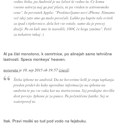
vedno šteka, pa Android je na žalsot še vedno tu. Če komu
vseeno ustreza naj ga pač plača, ni pa vreden te astronomske
cene". In povratek Appla: "Predstavljamo novi iPhone. Nimamo
več idej zato smo ga malo povečali. Lahko pa kupite tale ovitek
za ipad s tipkovnico, dela kot vse ostale, samo da je precej
dražji. Pa en kuli smo še naredili, 100€, če koga zanima". Fetiš
za nekatere tukaj :)
Al pa čist monotono, k osmrtnice, po alinejah samo tehnične
lastnosti. Specs monkeys' heaven.
noraguta
je
10. sep 2015 ob 19:57
izjavil
:
Šteka iphone ne android. Da ne hovorimo kolk je enga tapkanja
preden prideš do kake uporabne informacije na iphonu na
androtu te pa vse caka kar na startscreenu. Sej prodajne stevilke
dost povejo. Iphone je za punce. Pa poženščene fantke. Sej se
waterproof ni.
Itak. Pravi moški so tud pod vodo na fejsbuku.