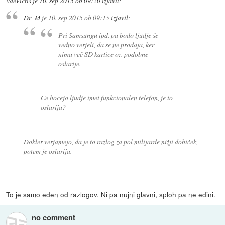
VaeVictis
je
10. sep 2015 ob 09:20
izjavil
:
Dr_M
je
10. sep 2015 ob 09:15
izjavil
:
Pri Samsungu ipd. pa bodo ljudje še
vedno verjeli, da se ne prodaja, ker
nima več SD kartice oz. podobne
oslarije.
Ce hocejo ljudje imet funkcionalen telefon, je to
oslarija?
Dokler verjamejo, da je to razlog za pol milijarde nižji dobiček,
potem je oslarija.
To je samo eden od razlogov. Ni pa nujni glavni, sploh pa ne edini.
no comment