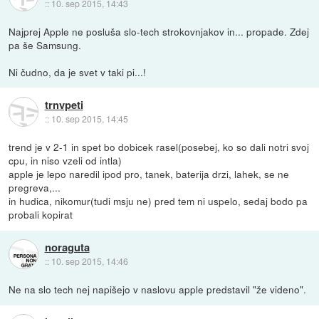
::
10. sep 2015, 14:43
Najprej Apple ne posluša slo-tech strokovnjakov in... propade. Zdej
pa še Samsung.
Ni čudno, da je svet v taki pi...!
trnvpeti
::
10. sep 2015, 14:45
trend je v 2-1 in spet bo dobicek rasel(posebej, ko so dali notri svoj
cpu, in niso vzeli od intla)
apple je lepo naredil ipod pro, tanek, baterija drzi, lahek, se ne
pregreva,...
in hudica, nikomur(tudi msju ne) pred tem ni uspelo, sedaj bodo pa
probali kopirat
noraguta
::
10. sep 2015, 14:46
Ne na slo tech nej napišejo v naslovu apple predstavil "že videno".