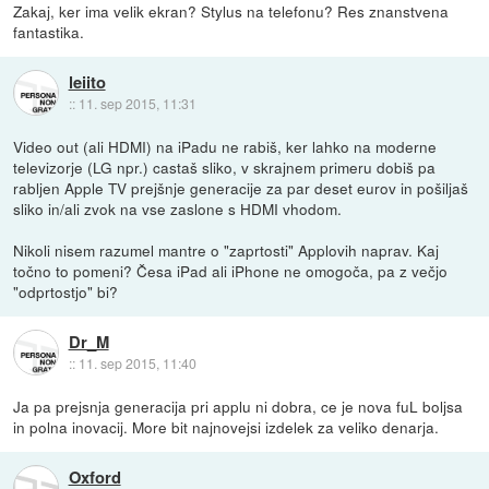
Zakaj, ker ima velik ekran? Stylus na telefonu? Res znanstvena
fantastika.
leiito
::
11. sep 2015, 11:31
Video out (ali HDMI) na iPadu ne rabiš, ker lahko na moderne
televizorje (LG npr.) castaš sliko, v skrajnem primeru dobiš pa
rabljen Apple TV prejšnje generacije za par deset eurov in pošiljaš
sliko in/ali zvok na vse zaslone s HDMI vhodom.
Nikoli nisem razumel mantre o "zaprtosti" Applovih naprav. Kaj
točno to pomeni? Česa iPad ali iPhone ne omogoča, pa z večjo
"odprtostjo" bi?
Dr_M
::
11. sep 2015, 11:40
Ja pa prejsnja generacija pri applu ni dobra, ce je nova fuL boljsa
in polna inovacij. More bit najnovejsi izdelek za veliko denarja.
Oxford