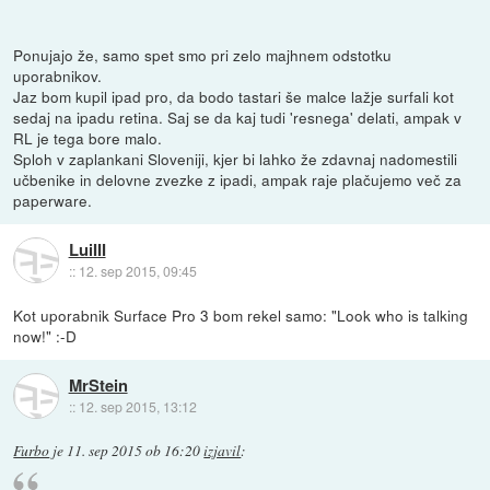
Ponujajo že, samo spet smo pri zelo majhnem odstotku
uporabnikov.
Jaz bom kupil ipad pro, da bodo tastari še malce lažje surfali kot
sedaj na ipadu retina. Saj se da kaj tudi 'resnega' delati, ampak v
RL je tega bore malo.
Sploh v zaplankani Sloveniji, kjer bi lahko že zdavnaj nadomestili
učbenike in delovne zvezke z ipadi, ampak raje plačujemo več za
paperware.
LuiIII
::
12. sep 2015, 09:45
Kot uporabnik Surface Pro 3 bom rekel samo: "Look who is talking
now!" :-D
MrStein
::
12. sep 2015, 13:12
Furbo
je
11. sep 2015 ob 16:20
izjavil
: