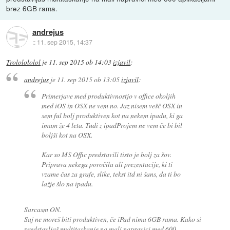
brez 6GB rama.
andrejus
::
11. sep 2015, 14:37
Trololololol
je
11. sep 2015 ob 14:03
izjavil
:
andrejus
je
11. sep 2015 ob 13:05
izjavil
:
Primerjave med produktivnostjo v office okoljih
med iOS in OSX ne vem no. Jaz nisem vešč OSX in
sem ful bolj produktiven kot na nekem ipadu, ki ga
imam že 4 leta. Tudi z ipadProjem ne vem če bi bil
boljši kot na OSX.
Kar so MS Offic predstavili tisto je bolj za šov.
Priprava nekega poročila ali prezentacije, ki ti
vzame čas za grafe, slike, tekst itd ni šans, da ti bo
lažje šlo na ipadu.
Sarcasm ON.
Saj ne moreš biti produktiven, če iPad nima 6GB rama. Kako si
predstavljaš multitaskanje na mali napravici med 600