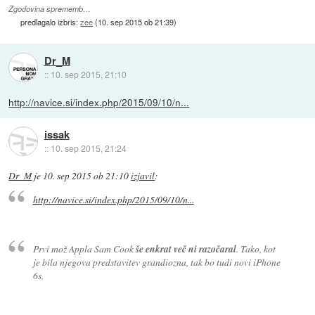
Zgodovina sprememb…
predlagalo izbris:
zee
(
10. sep 2015 ob 21:39
)
Dr_M
::
10. sep 2015, 21:10
http://navice.si/index.php/2015/09/10/n...
issak
::
10. sep 2015, 21:24
Dr_M
je
10. sep 2015 ob 21:10
izjavil
:
http://navice.si/index.php/2015/09/10/n...
Prvi mož Appla Sam Cook
še enkrat več ni razočaral
. Tako, kot
je bila njegova predstavitev grandiozna, tak bo tudi novi iPhone
6s.