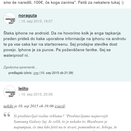
smo še naredili, 100€, če koga zanima". Fetiš za nekatere tukaj :)
noraguta
::
10. sep 2015, 19:57
Šteka iphone ne android. Da ne hovorimo kolk je enga tapkanja
preden prideš do kake uporabne informacije na iphonu na androtu
te pa vse caka kar na startscreenu. Sej prodajne stevilke dost
povejo. Iphone je za punce. Pa poženščene fantke. Sej se
waterproof ni.
Zgodovina sprememb…
predlagalo izbris:
zee
(
10. sep 2015 ob 21:39
)
leiito
::
10. sep 2015, 20:06
nekikr
je
10. sep 2015 ob 19:06
izjavil
:
Si predstavljaš realne reklame? "Predstavljamo najnovejši
Samsung Galaxy žnj. Je velik, to je nekako to. Hardware je
napumpan, če ima kdo fetiš na te stvari, pomemben ni. Jebiga, še