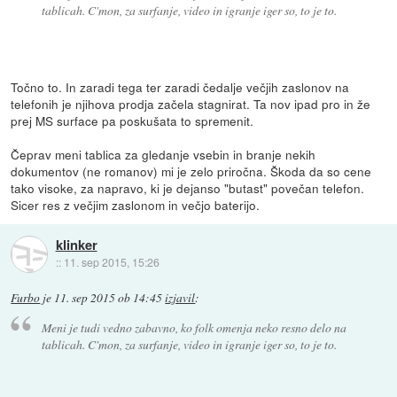
tablicah. C'mon, za surfanje, video in igranje iger so, to je to.
Točno to. In zaradi tega ter zaradi čedalje večjih zaslonov na
telefonih je njihova prodja začela stagnirat. Ta nov ipad pro in že
prej MS surface pa poskušata to spremenit.
Čeprav meni tablica za gledanje vsebin in branje nekih
dokumentov (ne romanov) mi je zelo priročna. Škoda da so cene
tako visoke, za napravo, ki je dejanso "butast" povečan telefon.
Sicer res z večjim zaslonom in večjo baterijo.
klinker
::
11. sep 2015, 15:26
Furbo
je
11. sep 2015 ob 14:45
izjavil
:
Meni je tudi vedno zabavno, ko folk omenja neko resno delo na
tablicah. C'mon, za surfanje, video in igranje iger so, to je to.