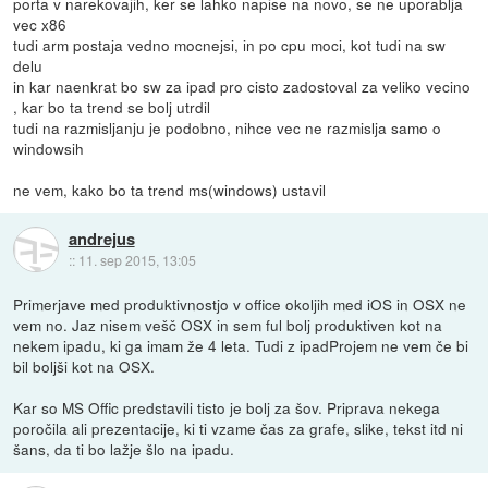
porta v narekovajih, ker se lahko napise na novo, se ne uporablja
vec x86
tudi arm postaja vedno mocnejsi, in po cpu moci, kot tudi na sw
delu
in kar naenkrat bo sw za ipad pro cisto zadostoval za veliko vecino
, kar bo ta trend se bolj utrdil
tudi na razmisljanju je podobno, nihce vec ne razmislja samo o
windowsih
ne vem, kako bo ta trend ms(windows) ustavil
andrejus
::
11. sep 2015, 13:05
Primerjave med produktivnostjo v office okoljih med iOS in OSX ne
vem no. Jaz nisem vešč OSX in sem ful bolj produktiven kot na
nekem ipadu, ki ga imam že 4 leta. Tudi z ipadProjem ne vem če bi
bil boljši kot na OSX.
Kar so MS Offic predstavili tisto je bolj za šov. Priprava nekega
poročila ali prezentacije, ki ti vzame čas za grafe, slike, tekst itd ni
šans, da ti bo lažje šlo na ipadu.