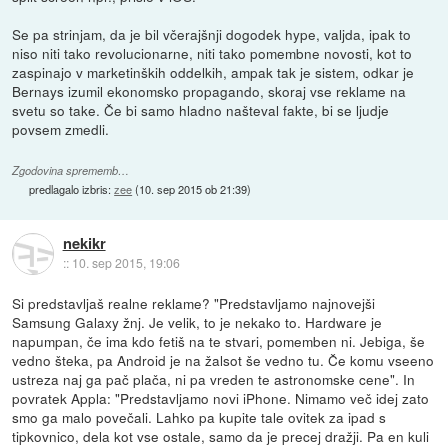
Se pa strinjam, da je bil včerajšnji dogodek hype, valjda, ipak to
niso niti tako revolucionarne, niti tako pomembne novosti, kot to
zaspinajo v marketinških oddelkih, ampak tak je sistem, odkar je
Bernays izumil ekonomsko propagando, skoraj vse reklame na
svetu so take. Če bi samo hladno našteval fakte, bi se ljudje
povsem zmedli.
Zgodovina sprememb…
predlagalo izbris:
zee
(
10. sep 2015 ob 21:39
)
nekikr
::
10. sep 2015, 19:06
Si predstavljaš realne reklame? "Predstavljamo najnovejši
Samsung Galaxy žnj. Je velik, to je nekako to. Hardware je
napumpan, če ima kdo fetiš na te stvari, pomemben ni. Jebiga, še
vedno šteka, pa Android je na žalsot še vedno tu. Če komu vseeno
ustreza naj ga pač plača, ni pa vreden te astronomske cene". In
povratek Appla: "Predstavljamo novi iPhone. Nimamo več idej zato
smo ga malo povečali. Lahko pa kupite tale ovitek za ipad s
tipkovnico, dela kot vse ostale, samo da je precej dražji. Pa en kuli