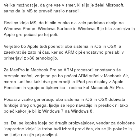
Velika možnost je, da gre vse v smer, ki si jo je želel Microsoft,
samo da je MS to preveč nasilo naredil.
Recimo ideja MS, da bi bilo enako oz. zelo podobno okolje na
Windows Phone, Windows Surface in Windows 8 je bila zanimiva in
Apple gre počasi po tej poti.
Verjetno bo Apple tudi poenotil oba sistema in iOS in OSX, a
zaenkrat še zato ni čas, ker so ARM čipi enostavno preslabi v
primerjavi z x86 tehnologijo.
Za MacPro in Macbook Pro so ARM procesorji enostavno še
premalo močni, verjetno pa bo počasi ARM prišel v Macbook Air,
morda tudi čez kaki dve generaciji ta iPad pro display z Apple
Pencilom in vgrajeno tipkovnico - recimo kot Macbook Air Pro.
Počasi z vsako generacijo oba sistema in iOS in OSX dobivata
funkcije drug drugega, ljudje se lepo navadijo in preskok ni tako
boleč kakor je bil iz Windows 7 na Windows 8.
ps: Da, se kopira ideje od drugih proizvajalcev, vendar za določene
"napredne ideje" je treba tudi izbrati pravi čas, da se jih pokaže in
so ljudje na njih pripravljeni.