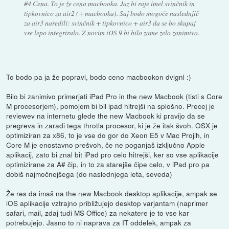
#4 Cena. To je že cena macbooka. Jaz bi raje imel svinčnik in
tipkovnico za air2 (+ macbooka). Saj bodo mogoče naslednjič
za air3 naredili: svinčnik + tipkovnico + air3 da se bo skupaj
vse lepo integriralo. Z novim iOS 9 bi bilo zame zelo zanimivo.
To bodo pa ja že popravl, bodo ceno macbookon dvignl :)
Bilo bi zanimivo primerjati iPad Pro in the new Macbook (tisti s Core
M procesorjem), pomojem bi bil ipad hitrejši na splošno. Precej je
reviewev na internetu glede the new Macbook ki pravijo da se
pregreva in zaradi tega throtla procesor, ki je že itak švoh. OSX je
optimiziran za x86, to je vse do gor do Xeon E5 v Mac Projih, in
Core M je enostavno prešvoh, če ne poganjaš izključno Apple
aplikacij, zato bi znal bit iPad pro celo hitrejši, ker so vse aplikacije
optimizirane za A# čip, in to za starejše čipe celo, v iPad pro pa
dobiš najmočnejšega (do naslednjega leta, seveda)
Že res da imaš na the new Macbook desktop aplikacije, ampak se
iOS aplikacije vztrajno približujejo desktop varjantam (naprimer
safari, mail, zdaj tudi MS Office) za nekatere je to vse kar
potrebujejo. Jasno to ni naprava za IT oddelek, ampak za