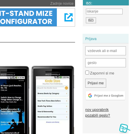
Išči:
Zadnje novice
Prijava
Zapomni si me
nov uporabnik
pozabili geslo?