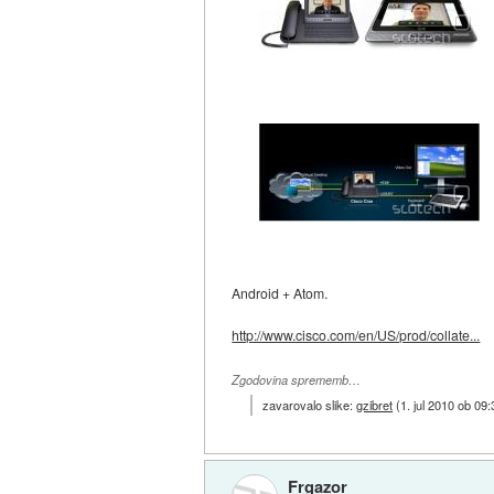
Android + Atom.
http://www.cisco.com/en/US/prod/collate...
Zgodovina sprememb…
zavarovalo slike:
gzibret
(
1. jul 2010 ob 09:
Frgazor