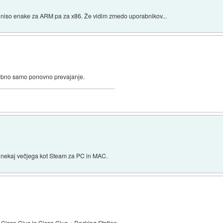
o niso enake za ARM pa za x86. Že vidim zmedo uporabnikov...
rebno samo ponovno prevajanje.
. nekaj večjega kot Steam za PC in MAC.
Cisco Cius in Cisco Cius + Docking Station