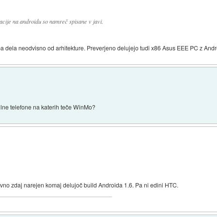
acije na androidu so namreč spisane v javi.
m pa dela neodvisno od arhitekture. Preverjeno delujejo tudi x86 Asus EEE PC z An
bilne telefone na katerih teče WinMo?
vno zdaj narejen komaj delujoč build Androida 1.6. Pa ni edini HTC.