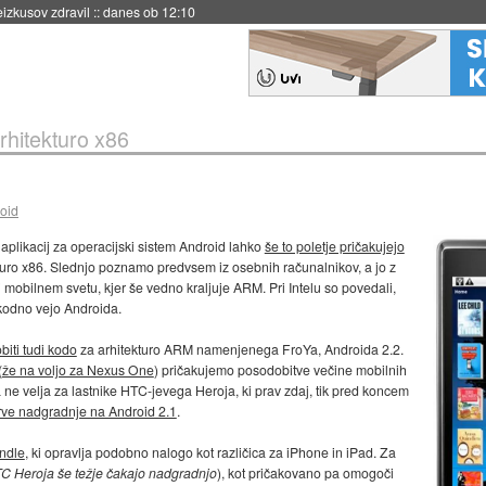
naslednji dve leti
::
danes ob 11:37
rhitekturo x86
oid
i aplikacij za operacijski sistem Android lahko
še to poletje pričakujejo
ekturo x86. Slednjo poznamo predvsem iz osebnih računalnikov, a jo z
j mobilnem svetu, kjer še vedno kraljuje ARM. Pri Intelu so povedali,
okodno vejo Androida.
iti tudi kodo
za arhitekturo ARM namenjenega FroYa, Androida 2.2.
(
že na voljo za Nexus One
) pričakujemo posodobitve večine mobilnih
a ne velja za lastnike HTC-jevega Heroja, ki prav zdaj, tik pred koncem
rve nadgradnje na Android 2.1
.
indle
, ki opravlja podobno nalogo kot različica za iPhone in iPad. Za
TC Heroja še težje čakajo nadgradnjo
), kot pričakovano pa omogoči