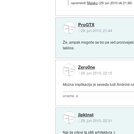
spremenil:
Matako
(
29. jun 2010 ob 21:36
)
ProGTX
::
29. jun 2010, 21:44
Že, ampak mogoče se bo pa več proizvajalcev o
tablice.
Zero0ne
::
29. jun 2010, 22:15
Možna implikacija je seveda tudi Android n
uname -o
jlpktnst
::
29. jun 2010, 22:31
Naj že crkne ta x86 arhitektura :)