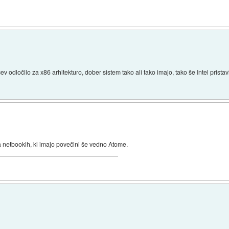
dločilo za x86 arhitekturo, dober sistem tako ali tako imajo, tako še Intel pristavi 
a netbookih, ki imajo povečini še vedno Atome.