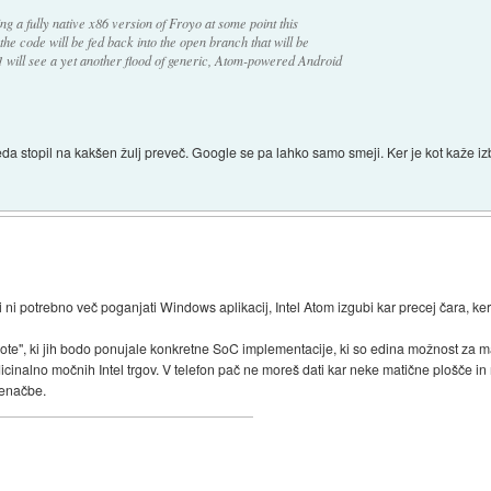
g a fully native x86 version of Froyo at some point this
the code will be fed back into the open branch that will be
will see a yet another flood of generic, Atom-powered Android
leda stopil na kakšen žulj preveč. Google se pa lahko samo smeji. Ker je kot kaže iz
ni potrebno več poganjati Windows aplikacij, Intel Atom izgubi kar precej čara, ker
brote", ki jih bodo ponujale konkretne SoC implementacije, ki so edina možnost za 
icinalno močnih Intel trgov. V telefon pač ne moreš dati kar neke matične plošče in r
 enačbe.