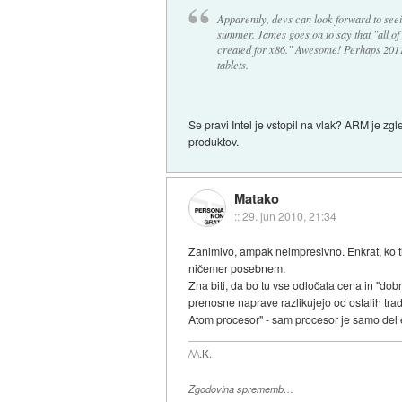
Apparently, devs can look forward to seein
summer. James goes on to say that "all of 
created for x86." Awesome! Perhaps 2011 
tablets.
Se pravi Intel je vstopil na vlak? ARM je zg
produktov.
Matako
::
29. jun 2010, 21:34
Zanimivo, ampak neimpresivno. Enkrat, ko ti 
ničemer posebnem.
Zna biti, da bo tu vse odločala cena in "do
prenosne naprave razlikujejo od ostalih trad
Atom procesor" - sam procesor je samo del
/\/\.K.
Zgodovina sprememb…