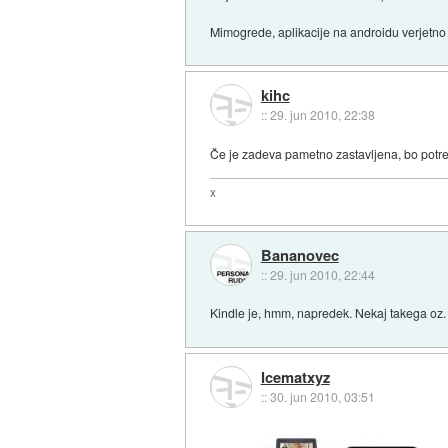
Mimogrede, aplikacije na androidu verjetn
kihc
::
29. jun 2010, 22:38
Če je zadeva pametno zastavljena, bo pot
x
Bananovec
::
29. jun 2010, 22:44
Kindle je, hmm, napredek. Nekaj takega oz
Icematxyz
::
30. jun 2010, 03:51