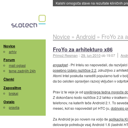
Sandisk že prodal več kot polovico SSD-jev za 
Novice
»
Android
»
FroYo za a
Novice
FroYo za arhitekturo x86
arhiv
Primož Resman
::
29. jun 2010
ob 19:07
Andr
Forum
engadget
- Pri Intelu so napovedali, da razvijalc
mali oglasi
posebno izdajo različice 2.2
, združljivo z arhit
teme zadnjih 24h
Atomi Intel poskuša narediti popularno tudi v bol
Članki
da bo celoten opravljen razvoj vključen v odprt
Zaposlitve
Prav iz te veje je od
prejšnjega tedna mogoče dob
brskaj
Z dokončano kodo različice 2.2 lahko
v kratkem
Ostalo
telefonov, na katerih teče Android 2.1. To seved
pravila
mesec, kot so napovedali pri HTC-ju,
dobivajo p
Za Android je po novem na voljo še
aplikacija K
delovanje potrebuje vsaj Android 1.6 (
lastniki H