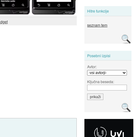
Hitre funkcije
dget
seznam tem
Posebni izpisi
Avtor:
Ključna beseda: