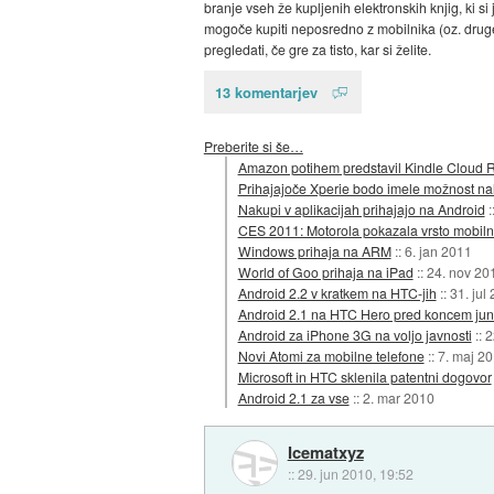
branje vseh že kupljenih elektronskih knjig, ki si 
mogoče kupiti neposredno z mobilnika (oz. druge 
pregledati, če gre za tisto, kar si želite.
13 komentarjev
Preberite si še…
Amazon potihem predstavil Kindle Cloud R
Prihajajoče Xperie bodo imele možnost nal
Nakupi v aplikacijah prihajajo na Android
:
CES 2011: Motorola pokazala vrsto mobiln
Windows prihaja na ARM
::
6. jan 2011
World of Goo prihaja na iPad
::
24. nov 20
Android 2.2 v kratkem na HTC-jih
::
31. jul
Android 2.1 na HTC Hero pred koncem jun
Android za iPhone 3G na voljo javnosti
::
2
Novi Atomi za mobilne telefone
::
7. maj 2
Microsoft in HTC sklenila patentni dogovor
Android 2.1 za vse
::
2. mar 2010
Icematxyz
::
29. jun 2010, 19:52