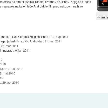
jih
lastite
na strojni različici Kindla, iPhoneu oz. iPadu. Knjige bo jasno
naprave), na kateri teče Android, ter jih pred nakupom na hitro
vir:
enga
eader, HTML5 bralnik knjig za iPade
::
10. avg 2011
aganja lastnih različic Androida
::
31. mar 2011
:
26. mar 2011
ih naprav
::
6. jan 2011
10
 2010
ija
::
17. jun 2010
2. maj 2010
010
::
29. apr 2010