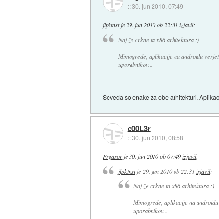
::
30. jun 2010, 07:49
jlpktnst
je
29. jun 2010 ob 22:31
izjavil
:
Naj že crkne ta x86 arhitektura :)
Mimogrede, aplikacije na androidu verje
uporabnikov...
Seveda so enake za obe arhitekturi. Aplikac
c00L3r
::
30. jun 2010, 08:58
Frgazor
je
30. jun 2010 ob 07:49
izjavil
:
jlpktnst
je
29. jun 2010 ob 22:31
izjavil
:
Naj že crkne ta x86 arhitektura :)
Mimogrede, aplikacije na androidu
uporabnikov...