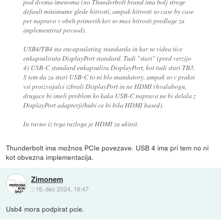
pod dvema imenoma (no Thunderbolt brand ima bolj stroge
default minimume glede hitrosti, ampak hitrosti so case by case
per napravo v obeh primerih ker so max hitrosti predlage za
implementirat povsod).
USB4/TB4 sta encapsulating standarda in kar se videa tice
enkapsulirata DisplayPort standard. Tudi "stari" (pred verzijo
4) USB-C standard enkapsulira DisplayPort, kot tudi stari TB3.
S tem da za stari USB-C to ni blo mandatory, ampak so v praksi
vsi proizvajalci izbrali DisplayPort in ne HDMI (hvalabogu,
drugace bi imeli problem ko kaka USB-C naprava ne bi delala z
DisplayPort adapterji/hubi ce bi bila HDMI based).
In ravno iz tega razloga je HDMI za ukinit.
Thunderbolt ima možnos PCIe povezave. USB 4 ima pri tem no ni
kot obvezna implementacija.
Zimonem
::
16. dec 2024, 16:47
Usb4 mora podpirat pcie.