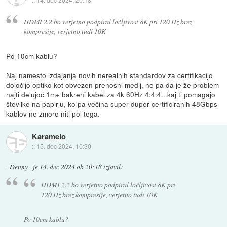
HDMI 2.2 bo verjetno podpiral ločljivost 8K pri 120 Hz brez
kompresije, verjetno tudi 10K
Po 10cm kablu?
Naj namesto izdajanja novih nerealnih standardov za certifikacijo
določijo optiko kot obvezen prenosni medij, ne pa da je že problem
najti delujoč 1m+ bakreni kabel za 4k 60Hz 4:4:4...kaj ti pomagajo
številke na papirju, ko pa večina super duper certificiranih 48Gbps
kablov ne zmore niti pol tega.
Karamelo
::
15. dec 2024, 10:30
_Denny_
je
14. dec 2024 ob 20:18
izjavil
:
HDMI 2.2 bo verjetno podpiral ločljivost 8K pri
120 Hz brez kompresije, verjetno tudi 10K
Po 10cm kablu?