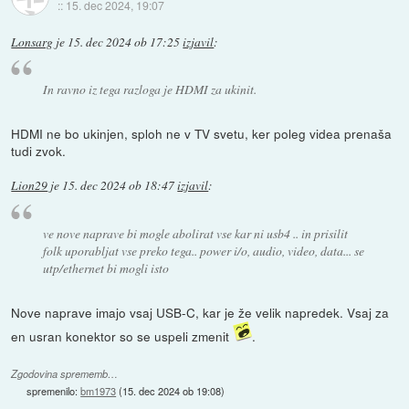
::
15. dec 2024, 19:07
Lonsarg
je
15. dec 2024 ob 17:25
izjavil
:
In ravno iz tega razloga je HDMI za ukinit.
HDMI ne bo ukinjen, sploh ne v TV svetu, ker poleg videa prenaša
tudi zvok.
Lion29
je
15. dec 2024 ob 18:47
izjavil
:
ve nove naprave bi mogle abolirat vse kar ni usb4 .. in prisilit
folk uporabljat vse preko tega.. power i/o, audio, video, data... se
utp/ethernet bi mogli isto
Nove naprave imajo vsaj USB-C, kar je že velik napredek. Vsaj za
en usran konektor so se uspeli zmenit
.
Zgodovina sprememb…
spremenilo:
bm1973
(
15. dec 2024 ob 19:08
)