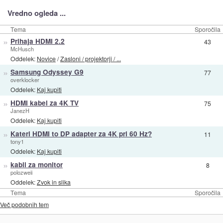
Vredno ogleda ...
Tema
Sporočila
»
Prihaja HDMI 2.2
43
McHusch
Oddelek:
Novice
/
Zasloni / projektorji / ...
»
Samsung Odyssey G9
77
overklocker
Oddelek:
Kaj kupiti
»
HDMI kabel za 4K TV
75
JanezH
Oddelek:
Kaj kupiti
»
Kateri HDMI to DP adapter za 4K pri 60 Hz?
11
tony1
Oddelek:
Kaj kupiti
»
kabli za monitor
8
polozweii
Oddelek:
Zvok in slika
Tema
Sporočila
Več podobnih tem