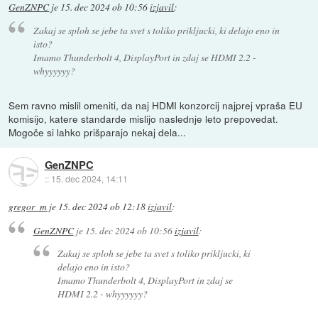
GenZNPC
je
15. dec 2024 ob 10:56
izjavil
:
Zakaj se sploh se jebe ta svet s toliko prikljucki, ki delajo eno in
isto?
Imamo Thunderbolt 4, DisplayPort in zdaj se HDMI 2.2 -
whyyyyyy?
Sem ravno mislil omeniti, da naj HDMI konzorcij najprej vpraša EU
komisijo, katere standarde mislijo naslednje leto prepovedat.
Mogoče si lahko prišparajo nekaj dela...
GenZNPC
::
15. dec 2024, 14:11
gregor_m
je
15. dec 2024 ob 12:18
izjavil
:
GenZNPC
je
15. dec 2024 ob 10:56
izjavil
:
Zakaj se sploh se jebe ta svet s toliko prikljucki, ki
delajo eno in isto?
Imamo Thunderbolt 4, DisplayPort in zdaj se
HDMI 2.2 - whyyyyyy?