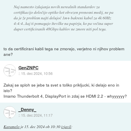
Naj namesto izdajanja novih nerealnih standardov za
certifikacijo določijo optiko kot obvezen prenosni medij, ne pa
da je že problem najti delujoč 1m+ bakreni kabel za 4k 60Hz
4:4:4...kaj ti pomagajo številke na papirju, ko pa večina super
duper certificiranih 48Gbps kablov ne zmore niti pol tega.
to da certificirani kabli tega ne zmorejo, verjetno ni njihov problem
ane?
GenZNPC
::
15. dec 2024, 10:56
Zakaj se sploh se jebe ta svet s toliko prikljucki, ki delajo eno in
isto?
Imamo Thunderbolt 4, DisplayPort in zdaj se HDMI 2.2 - whyyyyyy?
_Denny_
::
15. dec 2024, 11:17
Karamelo
je
15. dec 2024 ob 10:30
izjavil
: