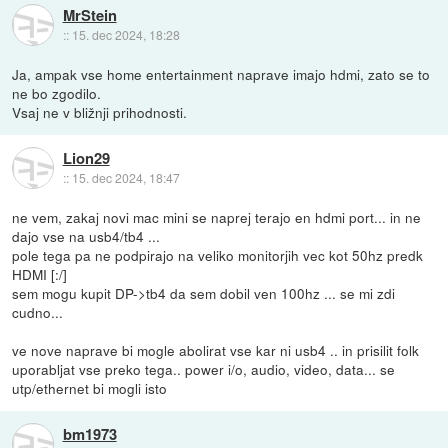
MrStein
::
15. dec 2024, 18:28
Ja, ampak vse home entertainment naprave imajo hdmi, zato se to
ne bo zgodilo.
Vsaj ne v bližnji prihodnosti.
Lion29
::
15. dec 2024, 18:47
ne vem, zakaj novi mac mini se naprej terajo en hdmi port... in ne
dajo vse na usb4/tb4 ...
pole tega pa ne podpirajo na veliko monitorjih vec kot 50hz predk
HDMI [:/]
sem mogu kupit DP->tb4 da sem dobil ven 100hz ... se mi zdi
cudno...
ve nove naprave bi mogle abolirat vse kar ni usb4 .. in prisilit folk
uporabljat vse preko tega.. power i/o, audio, video, data... se
utp/ethernet bi mogli isto
bm1973