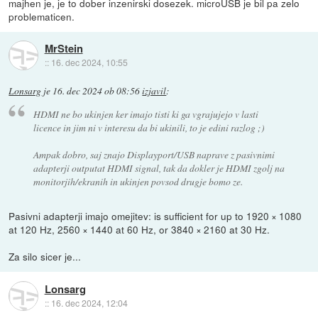
majhen je, je to dober inzenirski dosezek. microUSB je bil pa zelo
problematicen.
MrStein
::
16. dec 2024, 10:55
Lonsarg
je
16. dec 2024 ob 08:56
izjavil
:
HDMI ne bo ukinjen ker imajo tisti ki ga vgrajujejo v lasti
licence in jim ni v interesu da bi ukinili, to je edini razlog ;)
Ampak dobro, saj znajo Displayport/USB naprave z pasivnimi
adapterji outputat HDMI signal, tak da dokler je HDMI zgolj na
monitorjih/ekranih in ukinjen povsod drugje bomo ze.
Pasivni adapterji imajo omejitev: is sufficient for up to 1920 × 1080
at 120 Hz, 2560 × 1440 at 60 Hz, or 3840 × 2160 at 30 Hz.
Za silo sicer je...
Lonsarg
::
16. dec 2024, 12:04