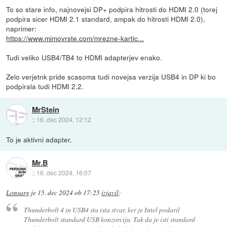
To so stare info, najnovejsi DP+ podpira hitrosti do HDMI 2.0 (torej
podpira sicer HDMI 2.1 standard, ampak do hitrosti HDMI 2.0),
naprimer:
https://www.mimovrste.com/mrezne-kartic...
Tudi veliko USB4/TB4 to HDMI adapterjev enako.
Zelo verjetnk pride scasoma tudi novejsa verzija USB4 in DP ki bo
podpirala tudi HDMI 2.2.
MrStein
::
16. dec 2024, 12:12
To je aktivni adapter.
Mr.B
::
16. dec 2024, 16:07
Lonsarg
je
15. dec 2024 ob 17:25
izjavil
:
Thunderbolt 4 in USB4 sta ista stvar, ker je Intel podaril
Thunderbolt standard USB konzorciju. Tak da je isti standard