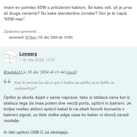
Imam en polnilec 65W s priloženim kablom. Se kako vidi, ali je prva
ali druga varianta? So kake standardne oznake? Gor je le napis
"65W max".
Zgodovina sprememb…
spremenil:
MrStein
(
18. dec 2024 ob 13:50
)
Lonsarg
::
18. dec 2024, 13:47
Krnekdo33
je
18. dec 2024 ob 13:44
izjavil
:
A ni že počasi čas da se gre iz bakra na optiko za te kable za
zaslone/tvje?
Optiko je skoda dajati v same naprave, tako iz stalisca cene kot iz
stalisca tega da imas potem dve verziji porta, opticni in bakreni. Je
boljsa resitev aktivni opticni kabel ki na obeh koncih konverta v
bakreni signal, za tiste redke edge case ko baker ni dovolj zaradi
razdalje.
In taki opticni USB-C za obstajajo.