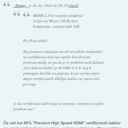
_Denny_
je
14. dec 2024 ob 20:18
izjavil
:
HDMI 2.2 bo verjetno podpiral
ločljivost 8K pri 120 Hz brez
kompresije, verjetno tudi 10K
Po 10cm kablu?
Naj namesto izdajanja novih nerealnih standardov
za certifikacijo določijo optiko kot obvezen
prenosni medij, ne pa da je že problem najti delujoč
1m+ bakreni kabel za 4k 60Hz 4:4:4...kaj ti
pomagajo številke na papirju, ko pa večina super
duper certificiranih 48Gbps kablov ne zmore niti
pol tega.
to da certificirani kabli tega ne zmorejo, verjetno ni njihov
problem ane?
Če več kot 90% "Premium High Speed HDMI" certificiranih kablov
oz. proizvajalcev tega ne zmore, potem verjetno je njihov problem.