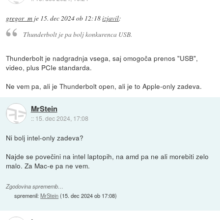
gregor_m
je
15. dec 2024 ob 12:18
izjavil
:
Thunderbolt je pa bolj konkurenca USB.
Thunderbolt je nadgradnja vsega, saj omogoča prenos "USB",
video, plus PCIe standarda.
Ne vem pa, ali je Thunderbolt open, ali je to Apple-only zadeva.
MrStein
::
15. dec 2024, 17:08
Ni bolj intel-only zadeva?
Najde se povečini na intel laptopih, na amd pa ne ali morebiti zelo
malo. Za Mac-e pa ne vem.
Zgodovina sprememb…
spremenil:
MrStein
(
15. dec 2024 ob 17:08
)