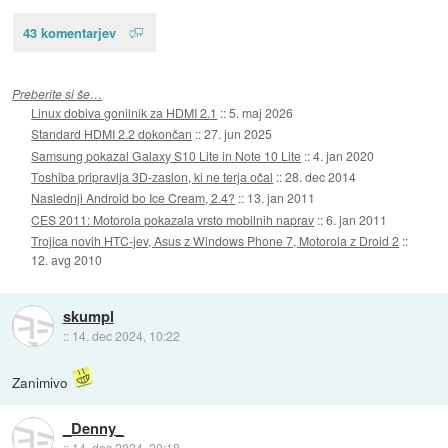
43 komentarjev
Preberite si še…
Linux dobiva gonilnik za HDMI 2.1
::
5. maj 2026
Standard HDMI 2.2 dokončan
::
27. jun 2025
Samsung pokazal Galaxy S10 Lite in Note 10 Lite
::
4. jan 2020
Toshiba pripravlja 3D-zaslon, ki ne terja očal
::
28. dec 2014
Naslednji Android bo Ice Cream, 2.4?
::
13. jan 2011
CES 2011: Motorola pokazala vrsto mobilnih naprav
::
6. jan 2011
Trojica novih HTC-jev, Asus z Windows Phone 7, Motorola z Droid 2
::
12. avg 2010
skumpl
::
14. dec 2024, 10:22
Zanimivo
_Denny_
::
14. dec 2024, 20:18