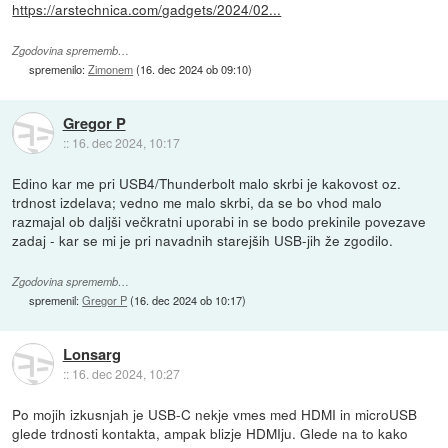
https://arstechnica.com/gadgets/2024/02...
Zgodovina sprememb…
spremenilo:
Zimonem
(
16. dec 2024 ob 09:10
)
Gregor P
::
16. dec 2024, 10:17
Edino kar me pri USB4/Thunderbolt malo skrbi je kakovost oz.
trdnost izdelava; vedno me malo skrbi, da se bo vhod malo
razmajal ob daljši večkratni uporabi in se bodo prekinile povezave
zadaj - kar se mi je pri navadnih starejših USB-jih že zgodilo.
Zgodovina sprememb…
spremenil:
Gregor P
(
16. dec 2024 ob 10:17
)
Lonsarg
::
16. dec 2024, 10:27
Po mojih izkusnjah je USB-C nekje vmes med HDMI in microUSB
glede trdnosti kontakta, ampak blizje HDMIju. Glede na to kako