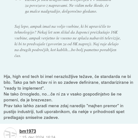
za povezavo z napravami. Ne vidim neke škode, če
ga malce nadgradijo, dolgoročno gledano.
Saj lepo, ampak imaš na voljo vsebine, ki bi upravičile to
tehnologijo? Nekaj let sem slišal da Japonci preizkušajo 16K
vsebine, ampak verjetno še vseeno ne splača nabaviti televizije,
ki bi to predvajale (govorim za od 8K naprej). Naj raje delajo
na drugih področjih, kot kablih....bo bolj pametno porabljen
čas.
Hja, high end tech bi imel nerazložljive težave, če standarda ne bi
bilo. Tako pa teh težav ni in so zadeve definirane, standarizirane in
"ready to implement".
Ne tako črnogledo, no...če ni za v vsako gospodinjstvo še ne
pomeni, da je brezvezen.
Prav tako lahko zaradi mene zdaj naredijo "majhen premor" in
pustijo industriji, tudi uporabnikom, da nekje v prihodnosti spet
predlagajo smiselne zadeve.
bm1973
::
15. dec 2024, 16:24