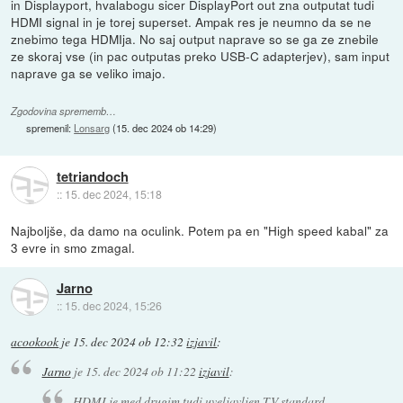
in Displayport, hvalabogu sicer DisplayPort out zna outputat tudi
HDMI signal in je torej superset. Ampak res je neumno da se ne
znebimo tega HDMIja. No saj output naprave so se ga ze znebile
ze skoraj vse (in pac outputas preko USB-C adapterjev), sam input
naprave ga se veliko imajo.
Zgodovina sprememb…
spremenil:
Lonsarg
(
15. dec 2024 ob 14:29
)
tetriandoch
::
15. dec 2024, 15:18
Najboljše, da damo na oculink. Potem pa en "High speed kabal" za
3 evre in smo zmagal.
Jarno
::
15. dec 2024, 15:26
acookook
je
15. dec 2024 ob 12:32
izjavil
:
Jarno
je
15. dec 2024 ob 11:22
izjavil
:
HDMI je med drugim tudi uveljavljen TV standard