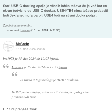
Stari USB-C docking opcija je včasih lahko težava če je več kot en
ekran (odvisno od USB-C docka), USB4/TB4 nima težave prebaviti
tudi 3ekrane, mora pa biti USB4 tudi na strani docka podprt!
Zgodovina sprememb…
spremenil:
Lonsarg
(
15. dec 2024 ob 21:30
)
MrStein
::
15. dec 2024, 23:05
bm1973
je
15. dec 2024 ob 19:07
izjavil
:
Lonsarg
je
15. dec 2024 ob 17:25
izjavil
:
In ravno iz tega razloga je HDMI za ukinit.
HDMI ne bo ukinjen, sploh ne v TV svetu, ker poleg videa
prenaša tudi zvok.
DP tudi prenaša zvok.