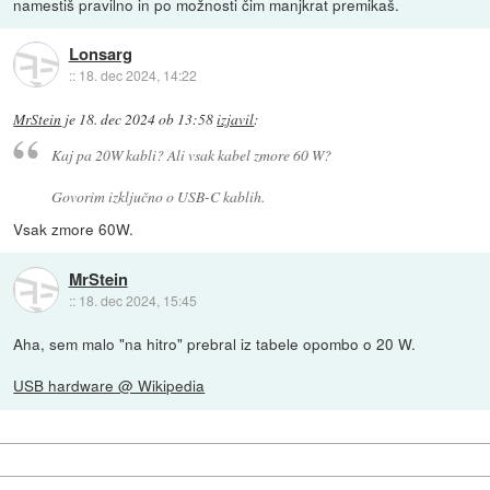
namestiš pravilno in po možnosti čim manjkrat premikaš.
Lonsarg
::
18. dec 2024, 14:22
MrStein
je
18. dec 2024 ob 13:58
izjavil
:
Kaj pa 20W kabli? Ali vsak kabel zmore 60 W?
Govorim izključno o USB-C kablih.
Vsak zmore 60W.
MrStein
::
18. dec 2024, 15:45
Aha, sem malo "na hitro" prebral iz tabele opombo o 20 W.
USB hardware @ Wikipedia