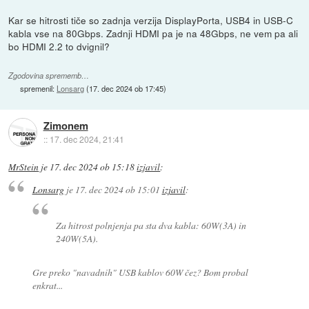
Kar se hitrosti tiče so zadnja verzija DisplayPorta, USB4 in USB-C
kabla vse na 80Gbps. Zadnji HDMI pa je na 48Gbps, ne vem pa ali
bo HDMI 2.2 to dvignil?
Zgodovina sprememb…
spremenil:
Lonsarg
(
17. dec 2024 ob 17:45
)
Zimonem
::
17. dec 2024, 21:41
MrStein
je
17. dec 2024 ob 15:18
izjavil
:
Lonsarg
je
17. dec 2024 ob 15:01
izjavil
:
Za hitrost polnjenja pa sta dva kabla: 60W(3A) in
240W(5A).
Gre preko "navadnih" USB kablov 60W čez? Bom probal
enkrat...