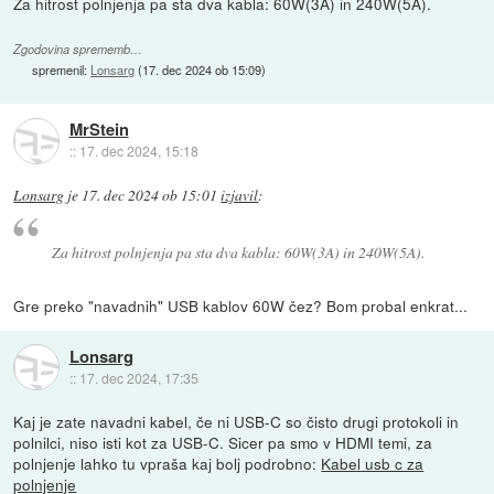
Za hitrost polnjenja pa sta dva kabla: 60W(3A) in 240W(5A).
Zgodovina sprememb…
spremenil:
Lonsarg
(
17. dec 2024 ob 15:09
)
MrStein
::
17. dec 2024, 15:18
Lonsarg
je
17. dec 2024 ob 15:01
izjavil
:
Za hitrost polnjenja pa sta dva kabla: 60W(3A) in 240W(5A).
Gre preko "navadnih" USB kablov 60W čez? Bom probal enkrat...
Lonsarg
::
17. dec 2024, 17:35
Kaj je zate navadni kabel, če ni USB-C so čisto drugi protokoli in
polnilci, niso isti kot za USB-C. Sicer pa smo v HDMI temi, za
polnjenje lahko tu vpraša kaj bolj podrobno:
Kabel usb c za
polnjenje