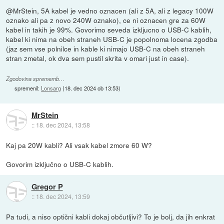
@MrStein, 5A kabel je vedno oznacen (ali z 5A, ali z legacy 100W
oznako ali pa z novo 240W oznako), ce ni oznacen gre za 60W
kabel in takih je 99%. Govorimo seveda izkljucno o USB-C kablih,
kabel ki nima na obeh straneh USB-C je popolnoma locena zgodba
(jaz sem vse polnilce in kable ki nimajo USB-C na obeh straneh
stran zmetal, ok dva sem pustil skrita v omari just in case).
Zgodovina sprememb…
spremenil:
Lonsarg
(
18. dec 2024 ob 13:53
)
MrStein
::
18. dec 2024, 13:58
Kaj pa 20W kabli? Ali vsak kabel zmore 60 W?
Govorim izključno o USB-C kablih.
Gregor P
::
18. dec 2024, 13:59
Pa tudi, a niso optični kabli dokaj občutljivi? To je bolj, da jih enkrat