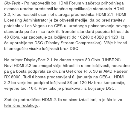
- Po
napovedih
bo HDMI Forum v začetku prihodnjega
Slo-Tech
meseca uradno predstavil končne specifikacije standarda HDMI
2.2, ki bo nasledil osem let starega predhodnika HDMI 2.1. HDMI
Licensing Administrator je že obvestil medije, da bo predstavitev
potekala v Las Vegasu na CES-u, uradnega poimenovanja novega
standarda pa še ni so razkrili. Trenutni standard podpira hitrosti do
48 Gb/s, kar zadostuje za ločljivosti do 10240 x 4320 pri 120 Hz,
če uporabljamo DSC (Display Stream Compression). Višje hitrosti
bi omogočile visoke ločljivosti brez DSC.
Na primer DisplayPort 2.1 že danes zmore 80 Gb/s (UHBR20).
Novi HDMI 2.2 bo zmogel višje hitrosti in s tem ločljivosti, neuradno
pa ga bosta podpirala že družini GeForce RTX 50 in AMD Radeon
RX 8000. Tudi ti bosta predstavljeni 6. januarja na CES-u. HDMI
2.2 bo verjetno podpiral ločljivost 8K pri 120 Hz brez kompresije,
verjetno tudi 10K. Prav tako je pričakovati iz boljšanje DSC.
Zadnjo podrazličico HDMI 2.1b so sicer izdali lani, a je šlo le za
tehnično redakcijo
.