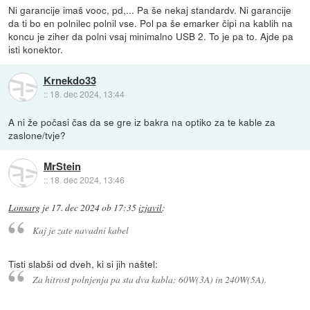
Ni garancije imaš vooc, pd,... Pa še nekaj standardv. Ni garancije
da ti bo en polnilec polnil vse. Pol pa še emarker čipi na kablih na
koncu je ziher da polni vsaj minimalno USB 2. To je pa to. Ajde pa
isti konektor.
Krnekdo33
::
18. dec 2024, 13:44
A ni že počasi čas da se gre iz bakra na optiko za te kable za
zaslone/tvje?
MrStein
::
18. dec 2024, 13:46
Lonsarg
je
17. dec 2024 ob 17:35
izjavil
:
Kaj je zate navadni kabel
Tisti slabši od dveh, ki si jih naštel:
Za hitrost polnjenja pa sta dva kabla: 60W(3A) in 240W(5A).