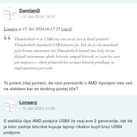
DamijanD
::
15. dec 2024, 19:10
Lonsarg
je
15. dec 2024 ob 17:25
izjavil
:
Thunderbolt 4 in USB4 sta ista stvar, ker je Intel podaril
Thunderbolt standard USB konzorciju. Tak da je isti standard
pod dvema imenoma (no Thunderbolt brand ima bolj stroge
default minimume glede hitrosti, ampak hitrosti so case by case
per napravo v obeh primerih ker so max hitrosti predlage za
implementirat povsod).
To potem zdaj pomeni, da novi prenosniki z AMD čipovjem niso več
na slabšem kar se docking postaj tiče?
Lonsarg
::
15. dec 2024, 21:28
S stališča čipa AMD podpira USB4 že vsaj ene 2 generacije, tak da
ja kdor zadnje leto/dve kupuje laptop nikakor kupit brez USB4
podpore.