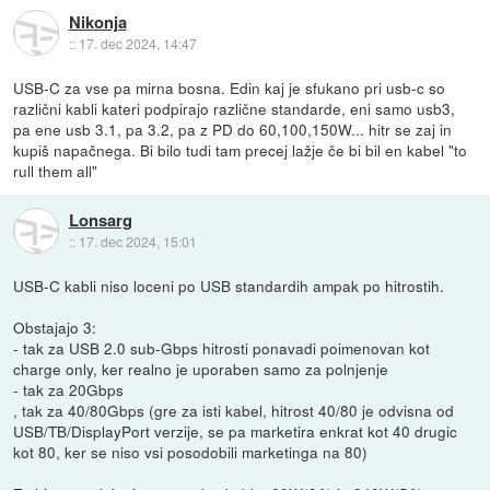
Nikonja
::
17. dec 2024, 14:47
USB-C za vse pa mirna bosna. Edin kaj je sfukano pri usb-c so
različni kabli kateri podpirajo različne standarde, eni samo usb3,
pa ene usb 3.1, pa 3.2, pa z PD do 60,100,150W... hitr se zaj in
kupiš napačnega. Bi bilo tudi tam precej lažje če bi bil en kabel "to
rull them all"
Lonsarg
::
17. dec 2024, 15:01
USB-C kabli niso loceni po USB standardih ampak po hitrostih.
Obstajajo 3:
- tak za USB 2.0 sub-Gbps hitrosti ponavadi poimenovan kot
charge only, ker realno je uporaben samo za polnjenje
- tak za 20Gbps
, tak za 40/80Gbps (gre za isti kabel, hitrost 40/80 je odvisna od
USB/TB/DisplayPort verzije, se pa marketira enkrat kot 40 drugic
kot 80, ker se niso vsi posodobili marketinga na 80)