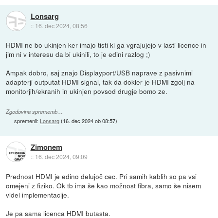
Lonsarg
::
16. dec 2024, 08:56
HDMI ne bo ukinjen ker imajo tisti ki ga vgrajujejo v lasti licence in
jim ni v interesu da bi ukinili, to je edini razlog ;)
Ampak dobro, saj znajo Displayport/USB naprave z pasivnimi
adapterji outputat HDMI signal, tak da dokler je HDMI zgolj na
monitorjih/ekranih in ukinjen povsod drugje bomo ze.
Zgodovina sprememb…
spremenil:
Lonsarg
(
16. dec 2024 ob 08:57
)
Zimonem
::
16. dec 2024, 09:09
Prednost HDMI je edino delujoč cec. Pri samih kablih so pa vsi
omejeni z fiziko. Ok tb ima še kao možnost fibra, samo še nisem
videl implementacije.
Je pa sama licenca HDMI butasta.