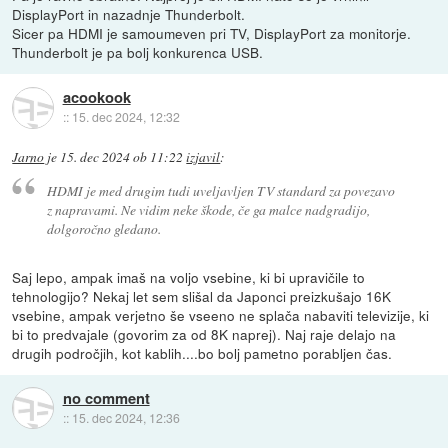
DisplayPort in nazadnje Thunderbolt.
Sicer pa HDMI je samoumeven pri TV, DisplayPort za monitorje.
Thunderbolt je pa bolj konkurenca USB.
acookook
::
15. dec 2024, 12:32
Jarno
je
15. dec 2024 ob 11:22
izjavil
:
HDMI je med drugim tudi uveljavljen TV standard za povezavo
z napravami. Ne vidim neke škode, če ga malce nadgradijo,
dolgoročno gledano.
Saj lepo, ampak imaš na voljo vsebine, ki bi upravičile to
tehnologijo? Nekaj let sem slišal da Japonci preizkušajo 16K
vsebine, ampak verjetno še vseeno ne splača nabaviti televizije, ki
bi to predvajale (govorim za od 8K naprej). Naj raje delajo na
drugih področjih, kot kablih....bo bolj pametno porabljen čas.
no comment
::
15. dec 2024, 12:36