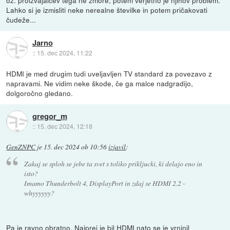
Lahko si je izmisliti neke nerealne številke in potem pričakovati
čudeže...
Jarno
::
15. dec 2024, 11:22
HDMI je med drugim tudi uveljavljen TV standard za povezavo z
napravami. Ne vidim neke škode, če ga malce nadgradijo,
dolgoročno gledano.
gregor_m
::
15. dec 2024, 12:18
GenZNPC
je
15. dec 2024 ob 10:56
izjavil
:
Zakaj se sploh se jebe ta svet s toliko prikljucki, ki delajo eno in
isto?
Imamo Thunderbolt 4, DisplayPort in zdaj se HDMI 2.2 -
whyyyyyy?
Pa je ravno obratno. Najprej je bil HDMI nato se je vrninil