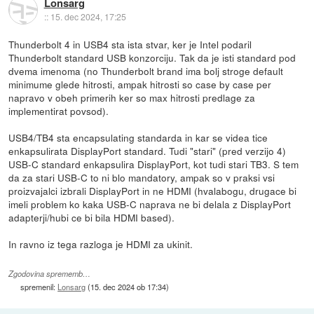
Lonsarg
::
15. dec 2024, 17:25
Thunderbolt 4 in USB4 sta ista stvar, ker je Intel podaril
Thunderbolt standard USB konzorciju. Tak da je isti standard pod
dvema imenoma (no Thunderbolt brand ima bolj stroge default
minimume glede hitrosti, ampak hitrosti so case by case per
napravo v obeh primerih ker so max hitrosti predlage za
implementirat povsod).
USB4/TB4 sta encapsulating standarda in kar se videa tice
enkapsulirata DisplayPort standard. Tudi "stari" (pred verzijo 4)
USB-C standard enkapsulira DisplayPort, kot tudi stari TB3. S tem
da za stari USB-C to ni blo mandatory, ampak so v praksi vsi
proizvajalci izbrali DisplayPort in ne HDMI (hvalabogu, drugace bi
imeli problem ko kaka USB-C naprava ne bi delala z DisplayPort
adapterji/hubi ce bi bila HDMI based).
In ravno iz tega razloga je HDMI za ukinit.
Zgodovina sprememb…
spremenil:
Lonsarg
(
15. dec 2024 ob 17:34
)