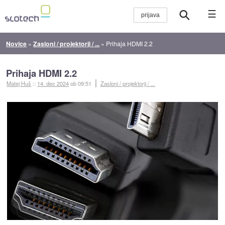
☰
Novice
»
Zasloni / projektorji / ...
»
Prihaja HDMI 2.2
Prihaja HDMI 2.2
Matej Huš
::
14. dec 2024
ob 09:51
Zasloni / projektorji / ...