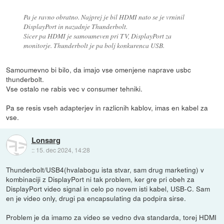
Pa je ravno obratno. Najprej je bil HDMI nato se je vrninil
DisplayPort in nazadnje Thunderbolt.
Sicer pa HDMI je samoumeven pri TV, DisplayPort za
monitorje. Thunderbolt je pa bolj konkurenca USB.
Samoumevno bi bilo, da imajo vse omenjene naprave usbc
thunderbolt.
Vse ostalo ne rabis vec v consumer tehniki.
Pa se resis vseh adapterjev in razlicnih kablov, imas en kabel za
vse.
Lonsarg
::
15. dec 2024, 14:28
Thunderbolt/USB4(hvalabogu ista stvar, sam drug marketing) v
kombinaciji z DisplayPort ni tak problem, ker gre pri obeh za
DisplayPort video signal in celo po novem isti kabel, USB-C. Sam
en je video only, drugi pa encapsulating da podpira sirse.
Problem je da imamo za video se vedno dva standarda, torej HDMI