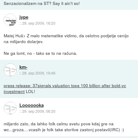
Senzacionalizem na ST? Say it ain't so!
jype
::
28. sep 2009, 18:20
Matej Huš> Z malo matematike vidimo, da celotno podjetje cenijo
na milijardo dolarjev.
Ne ga lomt, no - tako se to ne računa.
km-
::
28. sep 2009, 19:46
press release: 37signals valuation tops 100 billion after bold-vc
investment
LOL!
Looooooka
::
29. sep 2009, 08:20
miljardo zato, da lahko folk celmu svetu pove kdaj gre na
wc...groza....vcasih je folk take storitve zastonj postavil(IRC) :)