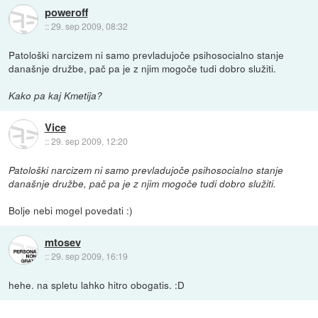
poweroff
::
29. sep 2009, 08:32
Patološki narcizem ni samo prevladujoče psihosocialno stanje
današnje družbe, pač pa je z njim mogoče tudi dobro služiti.
Kako pa kaj Kmetija?
Vice
::
29. sep 2009, 12:20
Patološki narcizem ni samo prevladujoče psihosocialno stanje
današnje družbe, pač pa je z njim mogoče tudi dobro služiti.
Bolje nebi mogel povedati :)
mtosev
::
29. sep 2009, 16:19
hehe. na spletu lahko hitro obogatis. :D