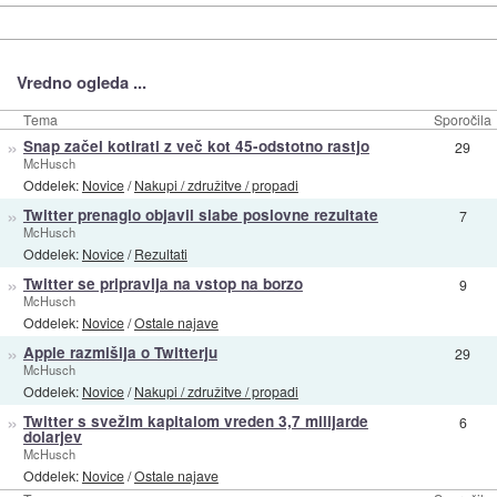
Vredno ogleda ...
Tema
Sporočila
»
Snap začel kotirati z več kot 45-odstotno rastjo
29
McHusch
Oddelek:
Novice
/
Nakupi / združitve / propadi
»
Twitter prenaglo objavil slabe poslovne rezultate
7
McHusch
Oddelek:
Novice
/
Rezultati
»
Twitter se pripravlja na vstop na borzo
9
McHusch
Oddelek:
Novice
/
Ostale najave
»
Apple razmišlja o Twitterju
29
McHusch
Oddelek:
Novice
/
Nakupi / združitve / propadi
»
Twitter s svežim kapitalom vreden 3,7 milijarde
6
dolarjev
McHusch
Oddelek:
Novice
/
Ostale najave