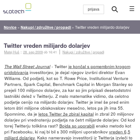
☰
Novice
»
Nakupi / združitve / propadi
»
Twitter vreden milijardo dolarjev
Twitter vreden milijardo dolarjev
Matej Huš
::
28. sep 2009
ob 16:41
Nakupi / združitve / propadi
- Twitter
je končal s pomembnim krogom
The Wall Street Journal
pridobivanja
investitorjev, je dejal njegov izvršni direktor Evan
Williams. Od podjetij, kot so T. Rowe Price, Institutional Venture
Partners, Spark Capital, Benchmark Capital in Morgan Stanley so
prejeli 100 milijonov dolarjev, za kar so jim pripisali desetodstotni
lastniški delež v Twitterju. Z malo matematike vidimo, da celotno
podjetje cenijo na milijardo dolarjev. Twitter je imel še pred enim
letom štiri milijone obiskovalcev mesečno, letos pa jih ima 55.
Spomnimo, da je
letos Twitter že zbiral kapital
in zbral 20 milijonov
dolarjev pri vrednotenju podjetja na četrt milijarde dolarjev. Od kod
torej Twitterju tolikšna rast?
Bojda so uporabili
enako metodo kot
pri Facebooku, ki naj bi bil s 300 milijoni uporabnikov
vreden 6,5
milijard dolarjev
. Kako nameravajo investitorji iz Twitterja izvleči to