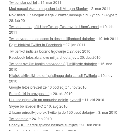
Twitter star pet let
::
14. mar 2011
Med napadi Aurora napaden tudi Morgan Stanley
::
2. mar 2011
Nov sklad J.P. Morgan vlaga v Twitter, kasneje tudi Zyngo in Skype
::
28. feb 2011
Twitter onemogočil UberTwitter, Twidroyd in UberCurrent
::
19. feb
2011
Twitter vreden med osem in deset milijardami dolarjev
::
10. feb 2011
Egipt blokiral Twitter in Facebook
::
27. jan 2011
Twitter kot indic za borzno trgovanje
::
27. dec 2010
Facebook letos zbral dve milijardi dolarjev
::
20. dec 2010
Twitter s svežim kapitalom vreden 3,7 milijarde dolarjev
::
16. dec
2010
Kitajski aktivistki leto dni prisilnega dela zaradi Twitterja
::
19. nov
2010
Google letos prevzel že 40 podjetij
::
1. nov 2010
Prebežniki in brezposelni
::
20. okt 2010
Hulu se pripravlja na ponudbo delnic javnosti
::
11. okt 2010
Skype bo izvedel IPO
::
10. avg 2010
Z lažno prireditvijo prek Twitterja do 150 tisoč dolarjev
::
3. mar 2010
Twitter raste
::
24. feb 2010
ShadyURL naredi spletne naslove sumljive
::
20. feb 2010