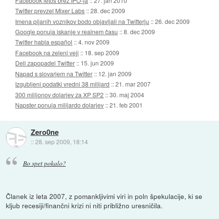
Facebook letos brez IPO-ja
::
27. jan 2010
Twitter prevzel Mixer Labs
::
28. dec 2009
Imena pijanih voznikov bodo objavljali na Twitterju
::
26. dec 2009
Google ponuja iskanje v realnem času
::
8. dec 2009
Twitter habla español
::
4. nov 2009
Facebook na zeleni veji
::
18. sep 2009
Dell zapopadel Twitter
::
15. jun 2009
Napad s slovarjem na Twitter
::
12. jan 2009
Izgubljeni podatki vredni 38 milijard
::
21. mar 2007
300 milijonov dolarjev za XP SP2
::
30. maj 2004
Napster ponuja milijardo dolarjev
::
21. feb 2001
Zero0ne
::
28. sep 2009, 18:14
Bo spet pokalo?
Članek iz leta 2007, z pomankljivimi viri in poln špekulacije, ki se
kljub recesiji/finančni krizi ni niti približno uresničila.