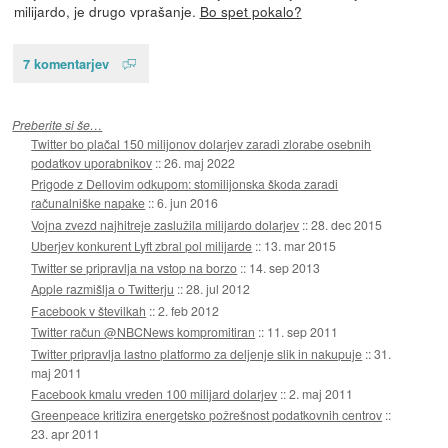
milijardo, je drugo vprašanje.
Bo spet pokalo?
7 komentarjev
Preberite si še…
Twitter bo plačal 150 milijonov dolarjev zaradi zlorabe osebnih
podatkov uporabnikov
::
26. maj 2022
Prigode z Dellovim odkupom: stomilijonska škoda zaradi
računalniške napake
::
6. jun 2016
Vojna zvezd najhitreje zaslužila milijardo dolarjev
::
28. dec 2015
Uberjev konkurent Lyft zbral pol milijarde
::
13. mar 2015
Twitter se pripravlja na vstop na borzo
::
14. sep 2013
Apple razmišlja o Twitterju
::
28. jul 2012
Facebook v številkah
::
2. feb 2012
Twitter račun @NBCNews kompromitiran
::
11. sep 2011
Twitter pripravlja lastno platformo za deljenje slik in nakupuje
::
31.
maj 2011
Facebook kmalu vreden 100 milijard dolarjev
::
2. maj 2011
Greenpeace kritizira energetsko požrešnost podatkovnih centrov
::
23. apr 2011