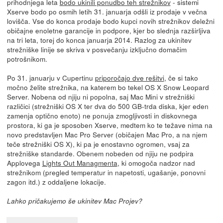
prihodnjega leta
bodo ukinili ponudbo teh strežnikov
- sistemi
Xserve bodo po osmih letih 31. januarja odšli iz prodaje v večna
lovišča. Vse do konca prodaje bodo kupci novih strežnikov deležni
običajne enoletne garancije in podpore, kjer bo slednja razširljiva
na tri leta, torej do konca januarja 2014. Razlog za ukinitev
strežniške linije se skriva v posvečanju izključno domačim
potrošnikom.
Po 31. januarju v Cupertinu
priporočajo dve rešitvi
, če si tako
močno želite strežnika, na katerem bo tekel OS X Snow Leopard
Server. Nobena od njiju ni popolna, saj Mac Mini v strežniški
različici (strežniški OS X ter dva do 500 GB-trda diska, kjer eden
zamenja optično enoto) ne ponuja zmogljivosti in diskovnega
prostora, ki ga je sposoben Xserve, medtem ko te težave nima na
novo predstavljen Mac Pro Server (običajen Mac Pro, a na njem
teče strežniški OS X), ki pa je enostavno ogromen, vsaj za
strežniške standarde. Obenem nobeden od njiju ne podpira
Applovega
Lights Out Managmenta
, ki omogoča nadzor nad
strežnikom (pregled temperatur in napetosti, ugašanje, ponovni
zagon itd.) z oddaljene lokacije.
Lahko pričakujemo še ukinitev Mac Projev?