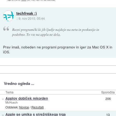
techfreak :)
::
9. nov 2010, 05:44
Razni programčki ki jih ljudje najdejo na netu in poskusijo in
podobno. To vse na applu ne dela.
Prav imaš, nobeden ne programi programov in iger za Mac OS X in
iOS.
Vredno ogleda ...
Tema
Sporočila
»
Applov dobiček rekorden
206
McHusch
Oddelek:
Novice
/
Rezultati
»
Apple se umika s strežniškega trga
13