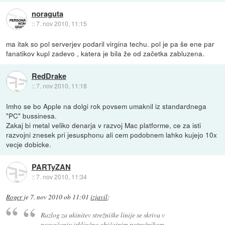
noraguta
::
7. nov 2010, 11:15
ma itak so pol serverjev podaril virgina techu. pol je pa še ene par
fanatikov kupl zadevo , katera je bila že od začetka zabluzena.
RedDrake
::
7. nov 2010, 11:18
Imho se bo Apple na dolgi rok povsem umaknil iz standardnega
"PC" bussinesa.
Zakaj bi metal veliko denarja v razvoj Mac platforme, ce za isti
razvojni znesek pri jesusphonu ali cem podobnem lahko kujejo 10x
vecje dobicke.
PARTyZAN
::
7. nov 2010, 11:34
Roger
je
7. nov 2010 ob 11:01
izjavil
:
Razlog za ukinitev strežniške linije se skriva v
posvečanju izključno
običajnim potrošnikom
.