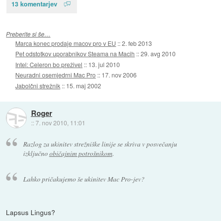
13 komentarjev
Preberite si še…
Marca konec prodaje macov pro v EU
::
2. feb 2013
Pet odstotkov uporabnikov Steama na Macih
::
29. avg 2010
Intel: Celeron bo preživel
::
13. jul 2010
Neuradni osemjedrni Mac Pro
::
17. nov 2006
Jabolčni strežnik
::
15. maj 2002
Roger
::
7. nov 2010, 11:01
Razlog za ukinitev strežniške linije se skriva v posvečanju
izključno
običajnim potrošnikom
.
Lahko pričakujemo še ukinitev Mac Pro-jev?
Lapsus Lingus?