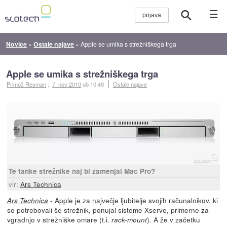
☰
Novice
»
Ostale najave
»
Apple se umika s strežniškega trga
Apple se umika s strežniškega trga
Primož Resman
::
7. nov 2010
ob 10:49
Ostale najave
Te tanke strežnike naj bi zamenjal Mac Pro?
vir:
Ars Technica
- Apple je za največje ljubitelje svojih računalnikov, ki
Ars Technica
so potrebovali še strežnik, ponujal sisteme Xserve, primerne za
vgradnjo v strežniške omare (t.i.
). A že v začetku
rack-mount