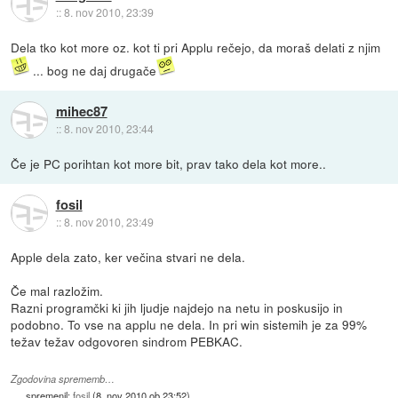
::
8. nov 2010, 23:39
Dela tko kot more oz. kot ti pri Applu rečejo, da moraš delati z njim
... bog ne daj drugače
mihec87
::
8. nov 2010, 23:44
Če je PC porihtan kot more bit, prav tako dela kot more..
fosil
::
8. nov 2010, 23:49
Apple dela zato, ker večina stvari ne dela.
Če mal razložim.
Razni programčki ki jih ljudje najdejo na netu in poskusijo in
podobno. To vse na applu ne dela. In pri win sistemih je za 99%
težav težav odgovoren sindrom PEBKAC.
Zgodovina sprememb…
spremenil:
fosil
(
8. nov 2010 ob 23:52
)