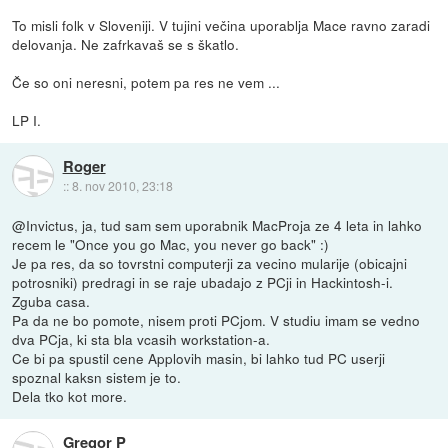
To misli folk v Sloveniji. V tujini večina uporablja Mace ravno zaradi
delovanja. Ne zafrkavaš se s škatlo.
Če so oni neresni, potem pa res ne vem ...
LP I.
Roger
::
8. nov 2010, 23:18
@Invictus, ja, tud sam sem uporabnik MacProja ze 4 leta in lahko
recem le "Once you go Mac, you never go back" :)
Je pa res, da so tovrstni computerji za vecino mularije (obicajni
potrosniki) predragi in se raje ubadajo z PCji in Hackintosh-i.
Zguba casa.
Pa da ne bo pomote, nisem proti PCjom. V studiu imam se vedno
dva PCja, ki sta bla vcasih workstation-a.
Ce bi pa spustil cene Applovih masin, bi lahko tud PC userji
spoznal kaksn sistem je to.
Dela tko kot more.
Gregor P