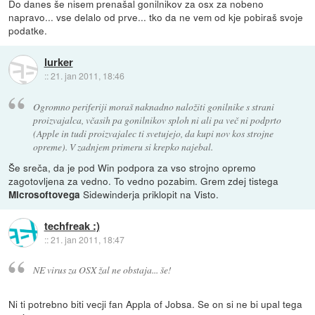
Do danes še nisem prenašal gonilnikov za osx za nobeno
napravo... vse delalo od prve... tko da ne vem od kje pobiraš svoje
podatke.
lurker
::
21. jan 2011, 18:46
Ogromno periferiji moraš naknadno naložiti gonilnike s strani
proizvajalca, včasih pa gonilnikov sploh ni ali pa več ni podprto
(Apple in tudi proizvajalec ti svetujejo, da kupi nov kos strojne
opreme). V zadnjem primeru si krepko najebal.
Še sreča, da je pod Win podpora za vso strojno opremo
zagotovljena za vedno. To vedno pozabim. Grem zdej tistega
Sidewinderja priklopit na Visto.
Microsoftovega
techfreak :)
::
21. jan 2011, 18:47
NE virus za OSX žal ne obstaja... še!
Ni ti potrebno biti vecji fan Appla of Jobsa. Se on si ne bi upal tega