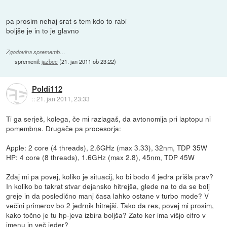
pa prosim nehaj srat s tem kdo to rabi
boljše je in to je glavno
Zgodovina sprememb…
spremenil:
jazbec
(
21. jan 2011 ob 23:22
)
Poldi112
::
21. jan 2011, 23:33
Ti ga serješ, kolega, če mi razlagaš, da avtonomija pri laptopu ni
pomembna. Drugače pa procesorja:
Apple: 2 core (4 threads), 2.6GHz (max 3.33), 32nm, TDP 35W
HP: 4 core (8 threads), 1.6GHz (max 2.8), 45nm, TDP 45W
Zdaj mi pa povej, koliko je situacij, ko bi bodo 4 jedra prišla prav?
In koliko bo takrat stvar dejansko hitrejša, glede na to da se bolj
greje in da posledično manj časa lahko ostane v turbo mode? V
večini primerov bo 2 jedrnik hitrejši. Tako da res, povej mi prosim,
kako točno je tu hp-jeva izbira boljša? Zato ker ima višjo cifro v
imenu in več jeder?