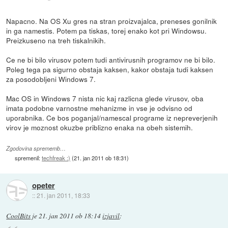
Napacno. Na OS Xu gres na stran proizvajalca, preneses gonilnik
in ga namestis. Potem pa tiskas, torej enako kot pri Windowsu.
Preizkuseno na treh tiskalnikih.
Ce ne bi bilo virusov potem tudi antivirusnih programov ne bi bilo.
Poleg tega pa sigurno obstaja kaksen, kakor obstaja tudi kaksen
za posodobljeni Windows 7.
Mac OS in Windows 7 nista nic kaj razlicna glede virusov, oba
imata podobne varnostne mehanizme in vse je odvisno od
uporabnika. Ce bos poganjal/namescal programe iz nepreverjenih
virov je moznost okuzbe priblizno enaka na obeh sistemih.
Zgodovina sprememb…
spremenil:
techfreak :)
(
21. jan 2011 ob 18:31
)
opeter
::
21. jan 2011, 18:33
CoolBits
je
21. jan 2011 ob 18:14
izjavil
: