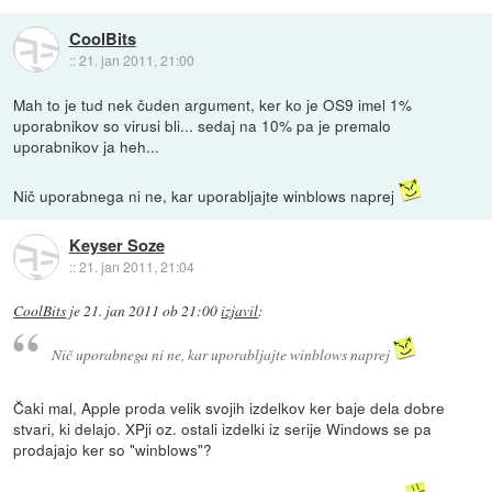
CoolBits
::
21. jan 2011, 21:00
Mah to je tud nek čuden argument, ker ko je OS9 imel 1%
uporabnikov so virusi bli... sedaj na 10% pa je premalo
uporabnikov ja heh...
Nič uporabnega ni ne, kar uporabljajte winblows naprej
Keyser Soze
::
21. jan 2011, 21:04
CoolBits
je
21. jan 2011 ob 21:00
izjavil
:
Nič uporabnega ni ne, kar uporabljajte winblows naprej
Čaki mal, Apple proda velik svojih izdelkov ker baje dela dobre
stvari, ki delajo. XPji oz. ostali izdelki iz serije Windows se pa
prodajajo ker so "winblows"?