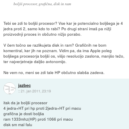
boljši procesor, grafična, disk in ram
Tebi se zdi to boljši procesor? Vse kar je potencialno boljšega je 4
jedra proti 2, samo kdo to rabi? Po drugi strani imaš pa nižji
proizvodnji proces in občutno nižjo porabo.
V čem točno se razlikujeta disk in ram? Grafičnih ne bom
komentiral, ker jih ne poznam. Vidim pa, da ima Apple poleg
boljšega procesorja boljši os, višjo resolucijo zaslona, manjšo težo,
ter najverjetneje daljšo avtonomijo.
Ne vem no, meni se zdi tale HP občutno slabša zadeva.
jazbec
::
21. jan 2011, 23:19
itak da je boljši procesor
4 jedra+HT pri hp proti 2jedra+HT pri macu
grafična je dosti boljša
ram 1333mhz(HP) proti 1066 pri macu
disk sm mal falu