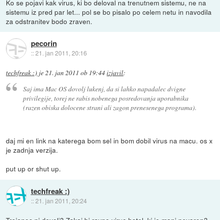
Ko se pojavi kak virus, ki bo deloval na trenutnem sistemu, ne na
sistemu iz pred par let... pol se bo pisalo po celem netu in navodila
za odstranitev bodo zraven.
pecorin
::
21. jan 2011, 20:16
techfreak :)
je
21. jan 2011 ob 19:44
izjavil
:
Saj ima Mac OS dovolj lukenj, da si lahko napadalec dvigne
privilegije, torej ne rabis nobenega posredovanja uporabnika
(razen obiska dolocene strani ali zagon prenesenega programa).
daj mi en link na katerega bom sel in bom dobil virus na macu. os x
je zadnja verzija.
put up or shut up.
techfreak :)
::
21. jan 2011, 20:24