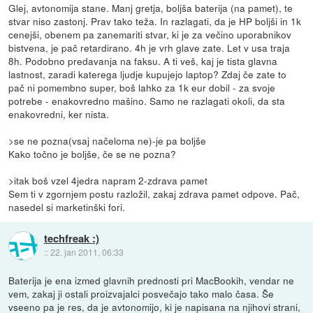
Glej, avtonomija stane. Manj gretja, boljša baterija (na pamet), te
stvar niso zastonj. Prav tako teža. In razlagati, da je HP boljši in 1k
cenejši, obenem pa zanemariti stvar, ki je za večino uporabnikov
bistvena, je pač retardirano. 4h je vrh glave zate. Let v usa traja
8h. Podobno predavanja na faksu. A ti veš, kaj je tista glavna
lastnost, zaradi katerega ljudje kupujejo laptop? Zdaj če zate to
pač ni pomembno super, boš lahko za 1k eur dobil - za svoje
potrebe - enakovredno mašino. Samo ne razlagati okoli, da sta
enakovredni, ker nista.
>se ne pozna(vsaj načeloma ne)-je pa boljše
Kako točno je boljše, če se ne pozna?
>itak boš vzel 4jedra napram 2-zdrava pamet
Sem ti v zgornjem postu razložil, zakaj zdrava pamet odpove. Pač,
nasedel si marketinški fori.
techfreak :)
::
22. jan 2011, 06:33
Baterija je ena izmed glavnih prednosti pri MacBookih, vendar ne
vem, zakaj ji ostali proizvajalci posvečajo tako malo časa. Še
vseeno pa je res, da je avtonomijo, ki je napisana na njihovi strani,