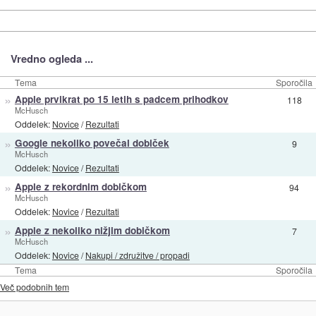
Vredno ogleda ...
Tema
Sporočila
»
Apple prvikrat po 15 letih s padcem prihodkov
118
McHusch
Oddelek:
Novice
/
Rezultati
»
Google nekoliko povečal dobiček
9
McHusch
Oddelek:
Novice
/
Rezultati
»
Apple z rekordnim dobičkom
94
McHusch
Oddelek:
Novice
/
Rezultati
»
Apple z nekoliko nižjim dobičkom
7
McHusch
Oddelek:
Novice
/
Nakupi / združitve / propadi
Tema
Sporočila
Več podobnih tem