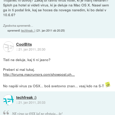
Trojanec ni dovolj? Zakaj bi ravno virus hotel, ki je manj nevaren?
Sploh pa hotel si videti virus, ki je deluje na Mac OS X. Nasel sem
ga in ti podal link, kaj se hoces da novega naredim, ki bo delal v
10.6.6?
Zgodovina sprememb…
spremenil:
techfreak :)
(
21. jan 2011 ob 20:25
)
CoolBits
::
21. jan 2011, 20:30
Tisti ne deluje, kaj ti ni jasno?
Preberi si mal tukaj.
http://forums.macrumors.com/showpost.ph...
No napiši virus za OSX... boš svetovno znan... vsaj kdo na S-T
techfreak :)
::
21. jan 2011, 20:33
NE virus za OSX žal ne obstaja... še!