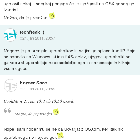
ugotovil nekaj... sam kaj pomaga če te možnosti na OSX noben ne
izkoristi...
Možno, da je pretežko
techfreak :)
::
21. jan 2011, 20:57
Mogoce je pa premalo uporabnikov in se jim ne splaca truditi? Raje
se spravijo na Windows, ki ima 94% delez, njegovi uporabniki pa
ga veckrat uporabljajo neposodobljenega in namescajo in klikajo
vse mogoce.
Keyser Soze
::
21. jan 2011, 20:59
CoolBits
je
21. jan 2011 ob 20:50
izjavil
:
Možno, da je pretežko
Nope, sam nobenmu se ne da ukvarjat z OSXom, ker itak nič
uporabnega ne najdeš gor.