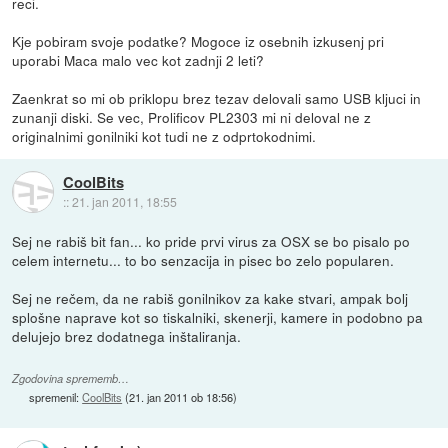
reci.
Kje pobiram svoje podatke? Mogoce iz osebnih izkusenj pri
uporabi Maca malo vec kot zadnji 2 leti?
Zaenkrat so mi ob priklopu brez tezav delovali samo USB kljuci in
zunanji diski. Se vec, Prolificov PL2303 mi ni deloval ne z
originalnimi gonilniki kot tudi ne z odprtokodnimi.
CoolBits
::
21. jan 2011, 18:55
Sej ne rabiš bit fan... ko pride prvi virus za OSX se bo pisalo po
celem internetu... to bo senzacija in pisec bo zelo popularen.
Sej ne rečem, da ne rabiš gonilnikov za kake stvari, ampak bolj
splošne naprave kot so tiskalniki, skenerji, kamere in podobno pa
delujejo brez dodatnega inštaliranja.
Zgodovina sprememb…
spremenil:
CoolBits
(
21. jan 2011 ob 18:56
)