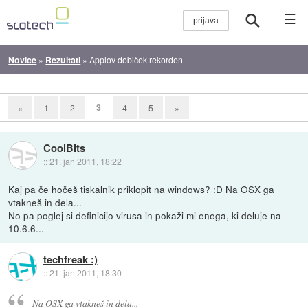
☰
Novice
»
Rezultati
»
Applov dobiček rekorden
3
«
1
2
4
5
»
CoolBits
::
21. jan 2011, 18:22
Kaj pa če hočeš tiskalnik priklopit na windows? :D Na OSX ga
vtakneš in dela...
No pa poglej si definicijo virusa in pokaži mi enega, ki deluje na
10.6.6...
techfreak :)
::
21. jan 2011, 18:30
Na OSX ga vtakneš in dela...