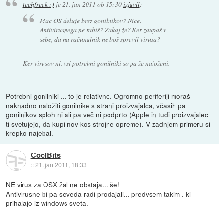
techfreak :)
je
21. jan 2011 ob 15:30
izjavil
:
Mac OS deluje brez gonilnikov? Nice.
Antivirusnega ne rabiš? Zakaj že? Ker zaupaš v
sebe, da na računalnik ne boš spravil virusa?
Ker virusov ni, vsi potrebni gonilniki so pa že naloženi.
Potrebni gonilniki ... to je relativno. Ogromno periferiji moraš
naknadno naložiti gonilnike s strani proizvajalca, včasih pa
gonilnikov sploh ni ali pa več ni podprto (Apple in tudi proizvajalec
ti svetujejo, da kupi nov kos strojne opreme). V zadnjem primeru si
krepko najebal.
CoolBits
::
21. jan 2011, 18:33
NE virus za OSX žal ne obstaja... še!
Antivirusne bi pa seveda radi prodajali... predvsem takim , ki
prihajajo iz windows sveta.