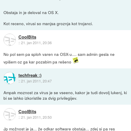
Obstaja in je deloval na OS X.
Kot receno, virusi so manjsa groznja kot trojanci.
CoolBits
::
21. jan 2011, 20:36
No pol sem pa sploh varen na OSX-u.... sam admin gesla ne
vpišem oz ga kar pozabim pa rešeno
techfreak :)
::
21. jan 2011, 20:47
Ampak moznost za virus je se vseeno, kakor je tudi dovolj lukenj, ki
bi se lahko izkoristile za dvig privilegijev.
CoolBits
::
21. jan 2011, 20:50
Jp možnost je ja... že odkar software obstaja... zdej si pa res