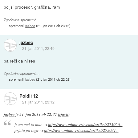
boljši procesor, grafična, ram
Zgodovina sprememb…
spremenil:
jazbec
(
21. jan 2011 ob 23:16
)
jazbec
::
21. jan 2011, 22:49
pa reči da ni res
Zgodovina sprememb…
spremenil:
jazbec
(
21. jan 2011 ob 22:52
)
Poldi112
::
21. jan 2011, 23:12
jazbec
je
21. jan 2011 ob 22:37
izjavil
:
js sm mel ta mac-->
http://www.mimovrste.com/artikel/275026...
prjatu pa tega-->
http://www.mimovrste.com/artikel/275031...