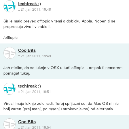
techfreak :)
::
21. jan 2011, 19:48
Sir je malo prevec offtopic v temi o dobicku Appla. Noben ti ne
preprecuje ziveti v zabloti.
/offtopic
CoolBits
::
21. jan 2011, 19:49
Jah mislim, da so luknje v OSX-u tudi offtopic... ampak ti nemorem
pomagat tukaj.
techfreak :)
::
21. jan 2011, 19:51
Virusi imajo luknje zelo radi. Torej sprijazni se, da Mac OS ni nic
bolj varen (prej manj, po mnenju strokovnjakov) od alternativ.
CoolBits
::
21. jan 2011, 19:54