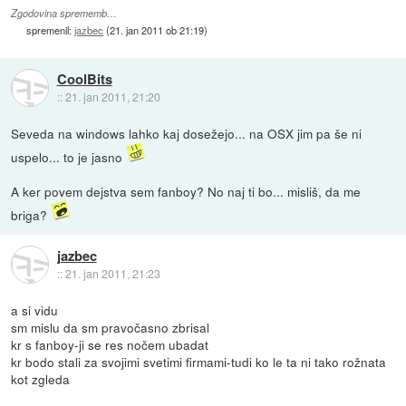
Zgodovina sprememb…
spremenil:
jazbec
(
21. jan 2011 ob 21:19
)
CoolBits
::
21. jan 2011, 21:20
Seveda na windows lahko kaj dosežejo... na OSX jim pa še ni
uspelo... to je jasno
A ker povem dejstva sem fanboy? No naj ti bo... misliš, da me
briga?
jazbec
::
21. jan 2011, 21:23
a si vidu
sm mislu da sm pravočasno zbrisal
kr s fanboy-ji se res nočem ubadat
kr bodo stali za svojimi svetimi firmami-tudi ko le ta ni tako rožnata
kot zgleda