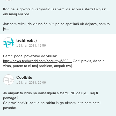
Kdo pa je govoril o varnosti? Jaz vem, da so vsi sistemi luknjasti...
eni manj eni bolj.
Jaz sem rekel, da virusa še ni ti pa se spotikaš ob dejstva, sam to
je...
techfreak :)
::
21. jan 2011, 19:56
Sem ti podal povezavo do virusa:
http://news.techworld.com/security/5392...
Ce ti pravis, da to ni
virus, potem to ni moj problem, ampak tvoj.
CoolBits
::
21. jan 2011, 20:06
Ja ampak ta virus na današnjem sistemu NE deluje... kaj ti
pomaga?
Se pravi antivirusa tud ne rabim in ga nimam in to sem hotel
povedat.