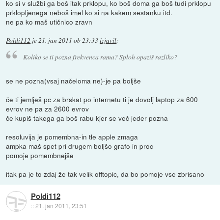
ko si v službi ga boš itak prklopu, ko boš doma ga boš tudi prklopu
prklopljenega neboš imel ko si na kakem sestanku itd.
ne pa ko maš utičnico zravn
Poldi112
je
21. jan 2011 ob 23:33
izjavil
:
Koliko se ti pozna frekvenca rama? Sploh opaziš razliko?
se ne pozna(vsaj načeloma ne)-je pa boljše
če ti jemlješ pc za brskat po internetu ti je dovolj laptop za 600
evrov ne pa za 2600 evrov
če kupiš takega ga boš rabu kjer se več jeder pozna
resoluvija je pomembna-in tle apple zmaga
ampka maš spet pri drugem boljšo grafo in proc
pomoje pomembnejše
itak pa je to zdaj že tak velik offtopic, da bo pomoje vse zbrisano
Poldi112
::
21. jan 2011, 23:51