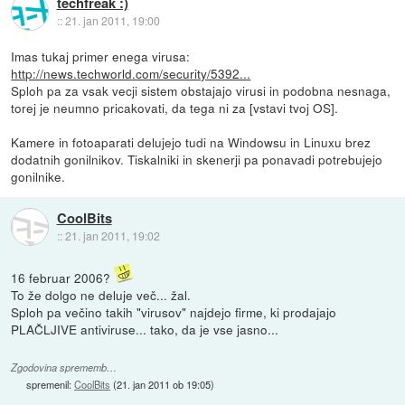
techfreak :)
::
21. jan 2011, 19:00
Imas tukaj primer enega virusa:
http://news.techworld.com/security/5392...
Sploh pa za vsak vecji sistem obstajajo virusi in podobna nesnaga,
torej je neumno pricakovati, da tega ni za [vstavi tvoj OS].
Kamere in fotoaparati delujejo tudi na Windowsu in Linuxu brez
dodatnih gonilnikov. Tiskalniki in skenerji pa ponavadi potrebujejo
gonilnike.
CoolBits
::
21. jan 2011, 19:02
16 februar 2006?
To že dolgo ne deluje več... žal.
Sploh pa večino takih "virusov" najdejo firme, ki prodajajo
PLAČLJIVE antiviruse... tako, da je vse jasno...
Zgodovina sprememb…
spremenil:
CoolBits
(
21. jan 2011 ob 19:05
)