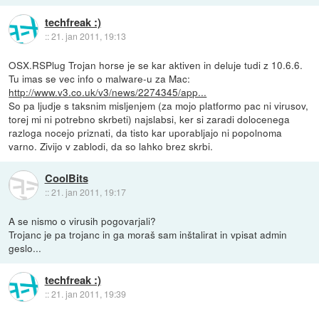
techfreak :)
::
21. jan 2011, 19:13
OSX.RSPlug Trojan horse je se kar aktiven in deluje tudi z 10.6.6.
Tu imas se vec info o malware-u za Mac:
http://www.v3.co.uk/v3/news/2274345/app...
So pa ljudje s taksnim misljenjem (za mojo platformo pac ni virusov,
torej mi ni potrebno skrbeti) najslabsi, ker si zaradi dolocenega
razloga nocejo priznati, da tisto kar uporabljajo ni popolnoma
varno. Zivijo v zablodi, da so lahko brez skrbi.
CoolBits
::
21. jan 2011, 19:17
A se nismo o virusih pogovarjali?
Trojanc je pa trojanc in ga moraš sam inštalirat in vpisat admin
geslo...
techfreak :)
::
21. jan 2011, 19:39