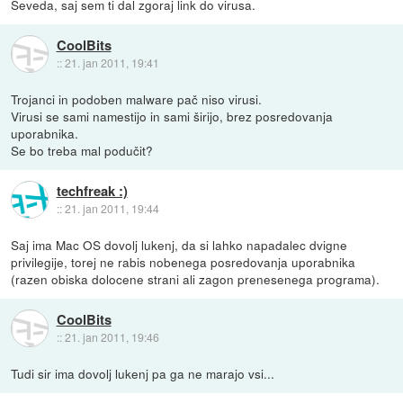
Seveda, saj sem ti dal zgoraj link do virusa.
CoolBits
::
21. jan 2011, 19:41
Trojanci in podoben malware pač niso virusi.
Virusi se sami namestijo in sami širijo, brez posredovanja
uporabnika.
Se bo treba mal podučit?
techfreak :)
::
21. jan 2011, 19:44
Saj ima Mac OS dovolj lukenj, da si lahko napadalec dvigne
privilegije, torej ne rabis nobenega posredovanja uporabnika
(razen obiska dolocene strani ali zagon prenesenega programa).
CoolBits
::
21. jan 2011, 19:46
Tudi sir ima dovolj lukenj pa ga ne marajo vsi...