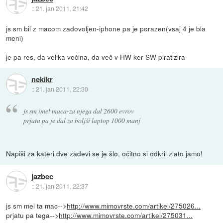
::
21. jan 2011, 21:42
js sm bil z macom zadovoljen-iphone pa je porazen(vsaj 4 je bla
meni)
je pa res, da velika večina, da več v HW ker SW piratizira
nekikr
::
21. jan 2011, 22:30
js sm imel maca-za njega dal 2600 evrov
prjatu pa je dal za boljši laptop 1000 manj
Napiši za kateri dve zadevi se je šlo, očitno si odkril zlato jamo!
jazbec
::
21. jan 2011, 22:37
js sm mel ta mac-->
http://www.mimovrste.com/artikel/275026...
prjatu pa tega-->
http://www.mimovrste.com/artikel/275031...