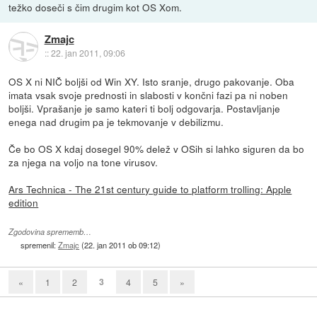
težko doseči s čim drugim kot OS Xom.
Zmajc
::
22. jan 2011, 09:06
OS X ni NIČ boljši od Win XY. Isto sranje, drugo pakovanje. Oba
imata vsak svoje prednosti in slabosti v končni fazi pa ni noben
boljši. Vprašanje je samo kateri ti bolj odgovarja. Postavljanje
enega nad drugim pa je tekmovanje v debilizmu.
Če bo OS X kdaj dosegel 90% delež v OSih si lahko siguren da bo
za njega na voljo na tone virusov.
Ars Technica - The 21st century guide to platform trolling: Apple
edition
Zgodovina sprememb…
spremenil:
Zmajc
(
22. jan 2011 ob 09:12
)
3
«
1
2
4
5
»