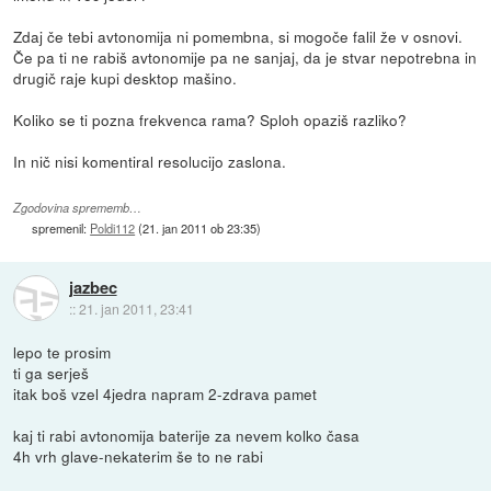
Zdaj če tebi avtonomija ni pomembna, si mogoče falil že v osnovi.
Če pa ti ne rabiš avtonomije pa ne sanjaj, da je stvar nepotrebna in
drugič raje kupi desktop mašino.
Koliko se ti pozna frekvenca rama? Sploh opaziš razliko?
In nič nisi komentiral resolucijo zaslona.
Zgodovina sprememb…
spremenil:
Poldi112
(
21. jan 2011 ob 23:35
)
jazbec
::
21. jan 2011, 23:41
lepo te prosim
ti ga serješ
itak boš vzel 4jedra napram 2-zdrava pamet
kaj ti rabi avtonomija baterije za nevem kolko časa
4h vrh glave-nekaterim še to ne rabi