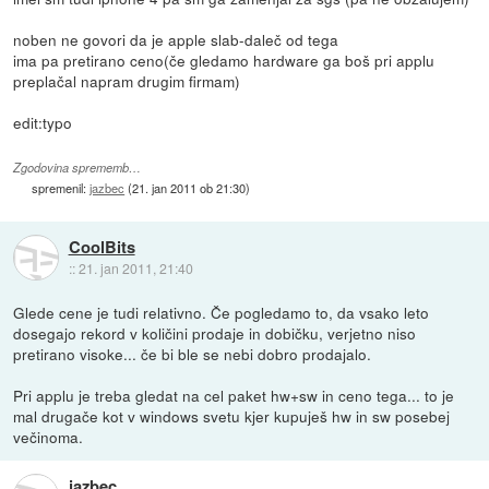
noben ne govori da je apple slab-daleč od tega
ima pa pretirano ceno(če gledamo hardware ga boš pri applu
preplačal napram drugim firmam)
edit:typo
Zgodovina sprememb…
spremenil:
jazbec
(
21. jan 2011 ob 21:30
)
CoolBits
::
21. jan 2011, 21:40
Glede cene je tudi relativno. Če pogledamo to, da vsako leto
dosegajo rekord v količini prodaje in dobičku, verjetno niso
pretirano visoke... če bi ble se nebi dobro prodajalo.
Pri applu je treba gledat na cel paket hw+sw in ceno tega... to je
mal drugače kot v windows svetu kjer kupuješ hw in sw posebej
večinoma.
jazbec