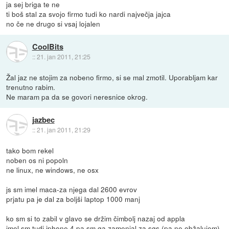
ja sej briga te ne
ti boš stal za svojo firmo tudi ko nardi največja jajca
no če ne drugo si vsaj lojalen
CoolBits
::
21. jan 2011, 21:25
Žal jaz ne stojim za nobeno firmo, si se mal zmotil. Uporabljam kar
trenutno rabim.
Ne maram pa da se govori neresnice okrog.
jazbec
::
21. jan 2011, 21:29
tako bom rekel
noben os ni popoln
ne linux, ne windows, ne osx
js sm imel maca-za njega dal 2600 evrov
prjatu pa je dal za boljši laptop 1000 manj
ko sm si to zabil v glavo se držim čimbolj nazaj od appla
imel sm tudi iphone 4 pa sm ga zamenjal za sgs (pa ne obžalujem)