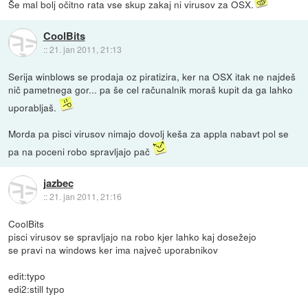
Še mal bolj očitno rata vse skup zakaj ni virusov za OSX.
CoolBits
::
21. jan 2011, 21:13
Serija winblows se prodaja oz piratizira, ker na OSX itak ne najdeš
nič pametnega gor... pa še cel računalnik moraš kupit da ga lahko
uporabljaš.
Morda pa pisci virusov nimajo dovolj keša za appla nabavt pol se
pa na poceni robo spravljajo pač
jazbec
::
21. jan 2011, 21:16
CoolBits
pisci virusov se spravljajo na robo kjer lahko kaj dosežejo
se pravi na windows ker ima največ uporabnikov
edit:typo
edi2:still typo