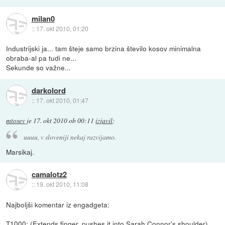
milan0
::
17. okt 2010, 01:20
Industrijski ja... tam šteje samo brzina število kosov minimalna
obraba-al pa tudi ne...
Sekunde so važne...
darkolord
::
17. okt 2010, 01:47
mtosev
je
17. okt 2010 ob 00:11
izjavil
:
uuuu, v sloveniji nekaj razvijamo.
Marsikaj.
camalotz2
::
19. okt 2010, 11:08
Najboljši komentar iz engadgeta:
T1000: (Extends finger, pushes it into Sarah Connor's shoulder)