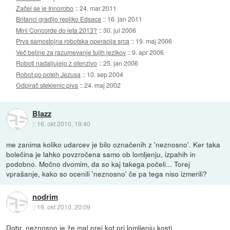
Začel se je Innorobo
::
24. mar 2011
Britanci gradijo repliko Edsaca
::
16. jan 2011
Mini Concorde do leta 2013?
::
30. jul 2006
Prva samostojna robotska operacija srca
::
19. maj 2006
Več beline za razumevanje tujih jezikov
::
9. apr 2006
Roboti nadaljujejo z ofenzivo
::
25. jan 2006
Robot po poteh Jezusa
::
10. sep 2004
Odpirač steklenic piva
::
24. maj 2002
Blazz
::
16. okt 2010, 19:40
me zanima koliko udarcev je bilo označenih z 'neznosno'. Ker taka
bolečina je lahko povzročena samo ob lomljenju, izpahih in
podobno. Močno dvomim, da so kaj takega počeli... Torej
vprašanje, kako so ocenili 'neznosno' če pa tega niso izmerili?
nodrim
::
16. okt 2010, 20:09
Dobr, neznosno je že mal prej kot pri lomljenju kosti.