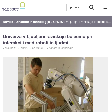
☰
Novice
»
Znanost in tehnologija
»
Univerza v Ljubljani raziskuje bolečino pri interakciji med roboti in ljudmi
Univerza v Ljubljani raziskuje bolečino pri
interakciji med roboti in ljudmi
Zero0ne
::
16. okt 2010
ob 19:33
Znanost in tehnologija