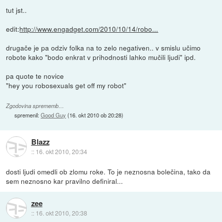
tut jst..
edit:
http://www.engadget.com/2010/10/14/robo...
drugače je pa odziv folka na to zelo negativen.. v smislu učimo
robote kako "bodo enkrat v prihodnosti lahko mučili ljudi" ipd.
pa quote te novice
"hey you robosexuals get off my robot"
Zgodovina sprememb…
spremenil:
Good Guy
(
16. okt 2010 ob 20:28
)
Blazz
::
16. okt 2010, 20:34
dosti ljudi omedli ob zlomu roke. To je neznosna bolečina, tako da
sem neznosno kar pravilno definiral...
zee
::
16. okt 2010, 20:38