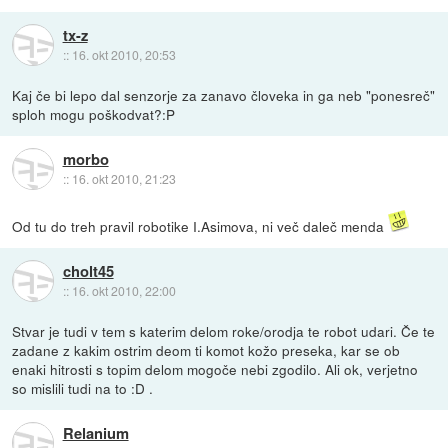
tx-z
::
16. okt 2010, 20:53
Kaj če bi lepo dal senzorje za zanavo človeka in ga neb "ponesreč"
sploh mogu poškodvat?:P
morbo
::
16. okt 2010, 21:23
Od tu do treh pravil robotike I.Asimova, ni več daleč menda
cholt45
::
16. okt 2010, 22:00
Stvar je tudi v tem s katerim delom roke/orodja te robot udari. Če te
zadane z kakim ostrim deom ti komot kožo preseka, kar se ob
enaki hitrosti s topim delom mogoče nebi zgodilo. Ali ok, verjetno
so mislili tudi na to :D .
Relanium