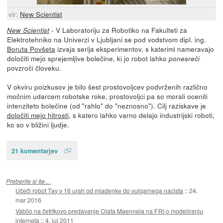
vir:
New Scientist
- V Laboratoriju za Robotiko na Fakulteti za
New Scientist
Elektrotehniko na Univerzi v Ljubljani se pod vodstvom dipl. ing.
Boruta Povšeta
izvaja serija eksperimentov, s katerimi nameravajo
določiti mejo sprejemljive bolečine, ki jo robot lahko
ponesreči
povzroči človeku.
V okviru poizkusov je bilo šest prostovoljcev podvrženih različno
močnim udarcem robotske roke, prostovoljci pa so morali oceniti
intenziteto bolečine (od "rahlo" do "neznosno"). Cilj raziskave je
določiti mejo hitrosti
, s katero lahko varno delajo industrijski roboti,
ko so v bližini ljudje.
21 komentarjev
Preberite si še…
Učeči robot Tay v 16 urah od mladenke do vulgarnega nacista
::
24.
mar 2016
Vabilo na četrtkovo predavanje Olafa Maennela na FRI o modeliranju
interneta
::
4. jul 2011