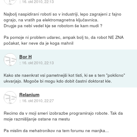
::
16. okt 2010, 22:13
Najbolj naspidirani roboti so v industriji, lepo zagrajeni z fajno
ograjo, na vratih pa elektromagnetna ključavnica.
Drugje pa nebi vedel kje se robotom še kam mudi ?
Pa pomoje ni problem udarec, ampak bolj to, da robot NE ZNA
počakat, ker neve da je koga mahnil
Bor H
::
16. okt 2010, 22:13
Kako ste naenkrat vsi pametnejši kot tisti, ki se s tem "poklicno"
ukvarjajo. Mogoče bi mogu kdo dobit častni doktorat kle.
Relanium
::
16. okt 2010, 22:27
Recimo da v moji smeri izobrazbe programirajo robote. Tak da
moje razmišljanje ostane na mestu
Pa mislim da mehatronikov na tem forumu ne manjka...