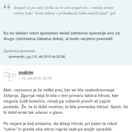
drugače je pa odziv folka na to zelo negativen.. v smislu učimo
robote kako "bodo enkrat v prihodnosti lahko mučili ljudi" ipd.
Ko bo takšen robot sposoben delati zahtevne operacije eno za
drugo (minimalna čakalna doba), si bodo verjetno premislili.
Zgodovina sprememb…
spremenilo:
zee
(
16. okt 2010 ob 20:39
)
nodrim
::
16. okt 2010, 20:50
Mah, neznosno je že veliko prej, kar se tiče vsakodnevnega
življenja. Zgornja meja bi bila v tem primeru takšna hitrost, kjer
mogoče čutiš bolečino, nimaš pa nobenih pravih ali trajnih
posledic. Že, če bi dobil modrico, bi bila previsoka hitrost. Sploh, če
bi dobil enak tak udarec v glavo.
Po mojem je bolj smiselno, da iščejo hitrost, pri kateri te robot
"rukne" in gresta oba mirno naprej vsak po svojih opravkih.