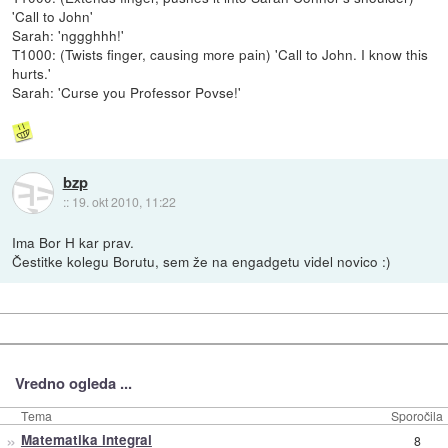
'Call to John'
Sarah: 'nggghhh!'
T1000: (Twists finger, causing more pain) 'Call to John. I know this
hurts.'
Sarah: 'Curse you Professor Povse!'
bzp
::
19. okt 2010, 11:22
Ima Bor H kar prav.
Čestitke kolegu Borutu, sem že na engadgetu videl novico :)
Vredno ogleda ...
Tema
Sporočila
»
Matematika integral
8