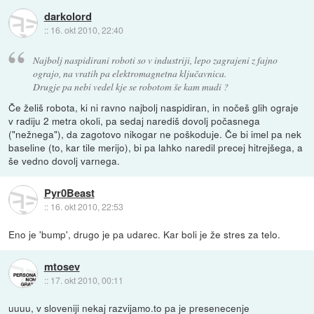
darkolord
::
16. okt 2010, 22:40
Najbolj naspidirani roboti so v industriji, lepo zagrajeni z fajno
ograjo, na vratih pa elektromagnetna ključavnica.
Drugje pa nebi vedel kje se robotom še kam mudi ?
Če želiš robota, ki ni ravno najbolj naspidiran, in nočeš glih ograje
v radiju 2 metra okoli, pa sedaj narediš dovolj počasnega
("nežnega"), da zagotovo nikogar ne poškoduje. Če bi imel pa nek
baseline (to, kar tile merijo), bi pa lahko naredil precej hitrejšega, a
še vedno dovolj varnega.
Pyr0Beast
::
16. okt 2010, 22:53
Eno je 'bump', drugo je pa udarec. Kar boli je že stres za telo.
mtosev
::
17. okt 2010, 00:11
uuuu, v sloveniji nekaj razvijamo.to pa je presenecenje