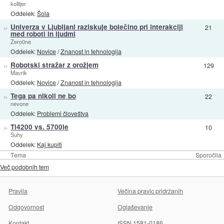
kolitjer
Oddelek:
Šola
»
Univerza v Ljubljani raziskuje bolečino pri interakciji
21
med roboti in ljudmi
Zero0ne
Oddelek:
Novice
/
Znanost in tehnologija
»
Robotski stražar z orožjem
129
Mavrik
Oddelek:
Novice
/
Znanost in tehnologija
»
Tega pa nikoli ne bo
22
nevone
Oddelek:
Problemi človeštva
»
Ti4200 vs. 5700le
10
Suhy
Oddelek:
Kaj kupiti
Tema
Sporočila
Več podobnih tem
Pravila
Večina pravic pridržanih
Odgovornost
Oglaševanje
Kontakt
ISSN 1581-0186