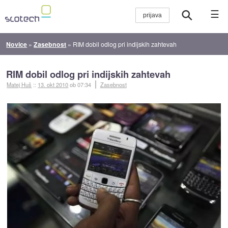
☰
Novice
»
Zasebnost
»
RIM dobil odlog pri indijskih zahtevah
RIM dobil odlog pri indijskih zahtevah
Matej Huš
::
13. okt 2010
ob 07:34
Zasebnost