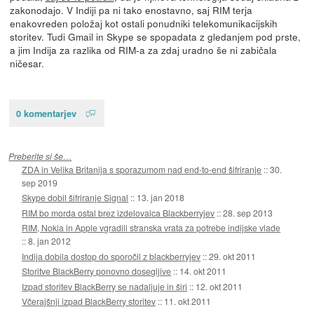
zakonodajo. V Indiji pa ni tako enostavno, saj RIM terja
enakovreden položaj kot ostali ponudniki telekomunikacijskih
storitev. Tudi Gmail in Skype se spopadata z gledanjem pod prste,
a jim Indija za razlika od RIM-a za zdaj uradno še ni zabičala
ničesar.
0 komentarjev
Preberite si še…
ZDA in Velika Britanija s sporazumom nad end-to-end šifriranje
::
30.
sep 2019
Skype dobil šifriranje Signal
::
13. jan 2018
RIM bo morda ostal brez izdelovalca Blackberryjev
::
28. sep 2013
RIM, Nokia in Apple vgradili stranska vrata za potrebe indijske vlade
::
8. jan 2012
Indija dobila dostop do sporočil z blackberryjev
::
29. okt 2011
Storitve BlackBerry ponovno dosegljive
::
14. okt 2011
Izpad storitev BlackBerry se nadaljuje in širi
::
12. okt 2011
Včerajšnji izpad BlackBerry storitev
::
11. okt 2011