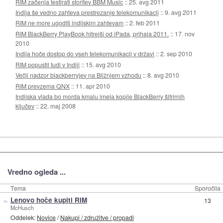
RIM začenja testirati storitev BBM Music
::
25. avg 2011
Indija še vedno zahteva prestrezanje telekomunikacij
::
9. avg 2011
RIM ne more ugoditi indijskim zahtevam
::
2. feb 2011
RIM BlackBerry PlayBook hitrejši od iPada, prihaja 2011.
::
17. nov
2010
Indija hoče dostop do vseh telekomunikacij v državi
::
2. sep 2010
RIM popustil tudi v Indiji
::
15. avg 2010
Večji nadzor blackberryjev na Bližnjem vzhodu
::
8. avg 2010
RIM prevzema QNX
::
11. apr 2010
Indijska vlada bo morda kmalu imela kopije BlackBerry šifrirnih
ključev
::
22. maj 2008
Vredno ogleda ...
Tema
Sporočila
»
Lenovo hoče kupiti RIM
13
McHusch
Oddelek:
Novice
/
Nakupi / združitve / propadi