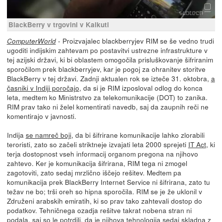
BlackBerry v trgovini v Kalkuti
- Proizvajalec blackberryjev RIM se še vedno trudi
ComputerWorld
ugoditi indijskim zahtevam po postavitvi ustrezne infrastrukture v
tej azijski državi, ki bi oblastem omogočila prisluškovanje šifriranim
sporočilom prek blackberryjev, kar je pogoj za ohranitev storitve
BlackBerry v tej državi. Zadnji aktualen rok se izteče 31. oktobra,
a
časniki v Indiji poročajo
, da si je RIM izposloval odlog do konca
leta, medtem ko Ministrstvo za telekomunikacije (DOT) to zanika.
RIM prav tako ni želel komentirati navedb, saj da zaupnih reči ne
komentirajo v javnosti.
Indija
se namreč boji
, da bi šifrirane komunikacije lahko zlorabili
teroristi, zato so začeli striktneje izvajati leta 2000 sprejeti
IT Act
, ki
terja dostopnost vseh informacij organom pregona na njihovo
zahtevo. Ker je komunikacija šifrirana, RIM tega ni zmogel
zagotoviti, zato sedaj mrzlično iščejo rešitev. Medtem pa
komunikacija prek BlackBerry Internet Service ni šifrirana, zato tu
težav ne bo; trši oreh so hipna sporočila. RIM se je že uklonil v
Združeni arabskih emiratih, ki so prav tako zahtevali dostop do
podatkov. Tehničnega ozadja rešitve takrat nobena stran ni
podala,
saj so le potrdili
, da je njihova tehnologija sedaj skladna z