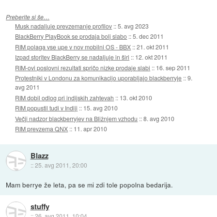
Preberite si še…
Musk nadaljuje prevzemanje profilov
::
5. avg 2023
BlackBerry PlayBook se prodaja bolj slabo
::
5. dec 2011
RIM polaga vse upe v nov mobilni OS - BBX
::
21. okt 2011
Izpad storitev BlackBerry se nadaljuje in širi
::
12. okt 2011
RIM-ovi poslovni rezultati spričo nizke prodaje slabi
::
16. sep 2011
Protestniki v Londonu za komunikacijo uporabljajo blackberryje
::
9.
avg 2011
RIM dobil odlog pri indijskih zahtevah
::
13. okt 2010
RIM popustil tudi v Indiji
::
15. avg 2010
Večji nadzor blackberryjev na Bližnjem vzhodu
::
8. avg 2010
RIM prevzema QNX
::
11. apr 2010
Blazz
::
25. avg 2011, 20:00
Mam berrye že leta, pa se mi zdi tole popolna bedarija.
stuffy
::
26. avg 2011, 10:04