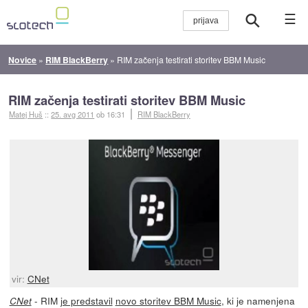
☰
Novice
»
RIM BlackBerry
»
RIM začenja testirati storitev BBM Music
RIM začenja testirati storitev BBM Music
Matej Huš
::
25. avg 2011
ob 16:31
RIM BlackBerry
vir:
CNet
- RIM
je predstavil
novo storitev BBM Music
, ki je namenjena
CNet