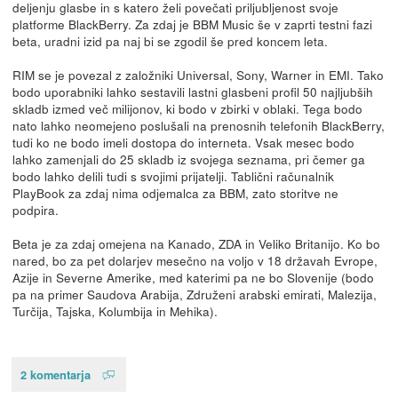
deljenju glasbe in s katero želi povečati priljubljenost svoje
platforme BlackBerry. Za zdaj je BBM Music še v zaprti testni fazi
beta, uradni izid pa naj bi se zgodil še pred koncem leta.
RIM se je povezal z založniki Universal, Sony, Warner in EMI. Tako
bodo uporabniki lahko sestavili lastni glasbeni profil 50 najljubših
skladb izmed več milijonov, ki bodo v zbirki v oblaki. Tega bodo
nato lahko neomejeno poslušali na prenosnih telefonih BlackBerry,
tudi ko ne bodo imeli dostopa do interneta. Vsak mesec bodo
lahko zamenjali do 25 skladb iz svojega seznama, pri čemer ga
bodo lahko delili tudi s svojimi prijatelji. Tablični računalnik
PlayBook za zdaj nima odjemalca za BBM, zato storitve ne
podpira.
Beta je za zdaj omejena na Kanado, ZDA in Veliko Britanijo. Ko bo
nared, bo za pet dolarjev mesečno na voljo v 18 državah Evrope,
Azije in Severne Amerike, med katerimi pa ne bo Slovenije (bodo
pa na primer Saudova Arabija, Združeni arabski emirati, Malezija,
Turčija, Tajska, Kolumbija in Mehika).
2 komentarja