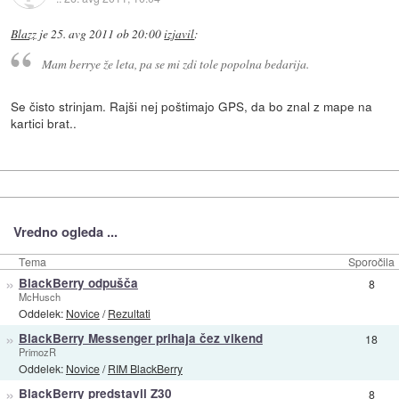
Blazz
je
25. avg 2011 ob 20:00
izjavil
:
Mam berrye že leta, pa se mi zdi tole popolna bedarija.
Se čisto strinjam. Rajši nej poštimajo GPS, da bo znal z mape na
kartici brat..
Vredno ogleda ...
Tema
Sporočila
»
BlackBerry odpušča
8
McHusch
Oddelek:
Novice
/
Rezultati
»
BlackBerry Messenger prihaja čez vikend
18
PrimozR
Oddelek:
Novice
/
RIM BlackBerry
»
BlackBerry predstavil Z30
8