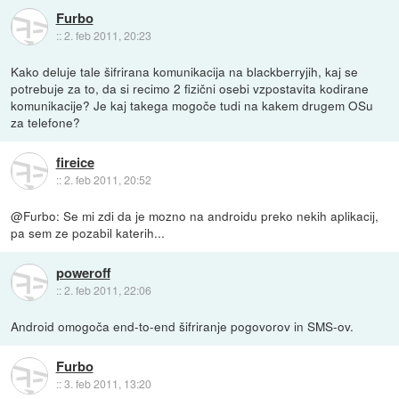
Furbo
::
2. feb 2011, 20:23
Kako deluje tale šifrirana komunikacija na blackberryjih, kaj se
potrebuje za to, da si recimo 2 fizični osebi vzpostavita kodirane
komunikacije? Je kaj takega mogoče tudi na kakem drugem OSu
za telefone?
fireice
::
2. feb 2011, 20:52
@Furbo: Se mi zdi da je mozno na androidu preko nekih aplikacij,
pa sem ze pozabil katerih...
poweroff
::
2. feb 2011, 22:06
Android omogoča end-to-end šifriranje pogovorov in SMS-ov.
Furbo
::
3. feb 2011, 13:20