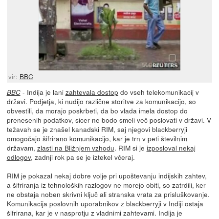
vir:
BBC
- Indija je lani
zahtevala dostop
do vseh telekomunikacij v
BBC
državi. Podjetja, ki nudijo različne storitve za komunikacijo, so
obvestili, da morajo poskrbeti, da bo vlada imela dostop do
prenesenih podatkov, sicer ne bodo smeli več poslovati v državi. V
težavah se je znašel kanadski RIM, saj njegovi blackberryji
omogočajo šifrirano komunikacijo, kar je trn v peti številnim
državam,
zlasti na Bližnjem vzhodu
. RIM si je
izposloval nekaj
odlogov
, zadnji rok pa se je iztekel včeraj.
RIM je pokazal nekaj dobre volje pri upoštevanju indijskih zahtev,
a šifriranja iz tehnoloških razlogov ne morejo obiti, so zatrdili, ker
ne obstaja noben skrivni ključ ali stranska vrata za prisluškovanje.
Komunikacija poslovnih uporabnikov z blackberryji v Indiji ostaja
šifrirana, kar je v nasprotju z vladnimi zahtevami. Indija je