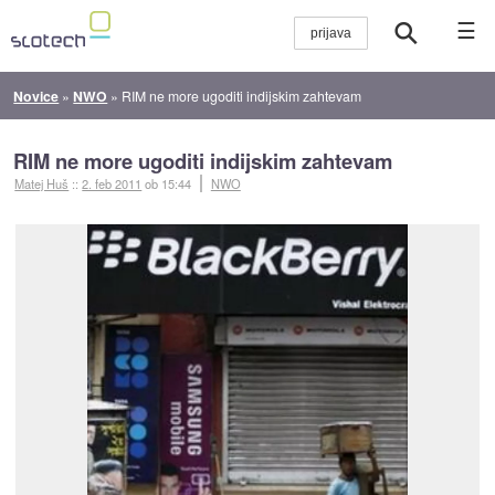
☰
Novice
»
NWO
»
RIM ne more ugoditi indijskim zahtevam
RIM ne more ugoditi indijskim zahtevam
Matej Huš
::
2. feb 2011
ob 15:44
NWO