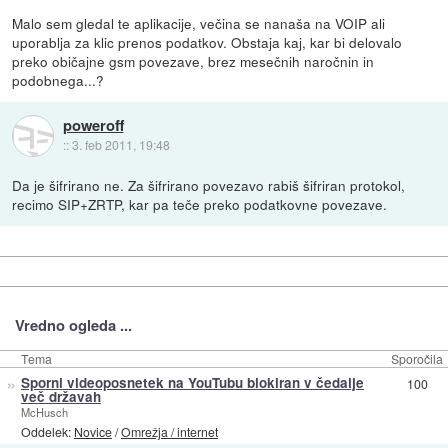
Malo sem gledal te aplikacije, večina se nanaša na VOIP ali
uporablja za klic prenos podatkov. Obstaja kaj, kar bi delovalo
preko običajne gsm povezave, brez mesečnih naročnin in
podobnega...?
poweroff
::
3. feb 2011, 19:48
Da je šifrirano ne. Za šifrirano povezavo rabiš šifriran protokol,
recimo SIP+ZRTP, kar pa teče preko podatkovne povezave.
Vredno ogleda ...
Tema
Sporočila
»
Sporni videoposnetek na YouTubu blokiran v čedalje
100
več državah
McHusch
Oddelek:
Novice
/
Omrežja / internet