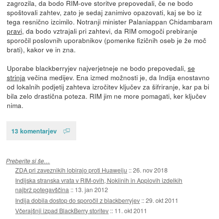
zagrozila, da bodo RIM-ove storitve prepovedali, če ne bodo
spoštovali zahtev, zato je sedaj zanimivo opazovati, kaj se bo iz
tega resnično izcimilo. Notranji minister Palaniappan Chidambaram
pravi
, da bodo vztrajali pri zahtevi, da RIM omogoči prebiranje
sporočil poslovnih uporabnikov (pomenke fizičnih oseb je že moč
brati), kakor ve in zna.
Uporabe blackberryjev najverjetneje ne bodo prepovedali,
se
strinja
večina medijev. Ena izmed možnosti je, da Indija enostavno
od lokalnih podjetij zahteva izročitev ključev za šifriranje, kar pa bi
bila zelo drastična poteza. RIM jim ne more pomagati, ker ključev
nima.
13 komentarjev
Preberite si še…
ZDA pri zaveznikih lobirajo proti Huaweiju
::
26. nov 2018
Indijska stranska vrata v RIM-ovih, Nokiinih in Applovih izdelkih
najbrž potegavščina
::
13. jan 2012
Indija dobila dostop do sporočil z blackberryjev
::
29. okt 2011
Včerajšnji izpad BlackBerry storitev
::
11. okt 2011