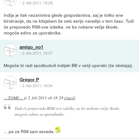
::
2. feb 2011, 18:28
Indija je itak nezanimiva glede gospodarstva, saj je toliko ene
birokracije, da ne kitajskem že celo serijo naredijo v tem času. Tudi
če prepovedo RIM-ove izdelke, ne bo nobene večje škode,
mogoče edino za uporabnike.
amigo_no1
::
2. feb 2011, 18:37
Mogoče bi radi spodbuduili indijski BB v večji uporabi (če obstajaj).
Gregor P
::
2. feb 2011, 19:34
...:TOMI:...
je
2. feb 2011 ob 18:28
izjavil
:
Tudi če prepovedo RIM-ove izdelke, ne bo nobene večje škode,
mogoče edino za uporabnike.
... pa za RIM sam seveda.