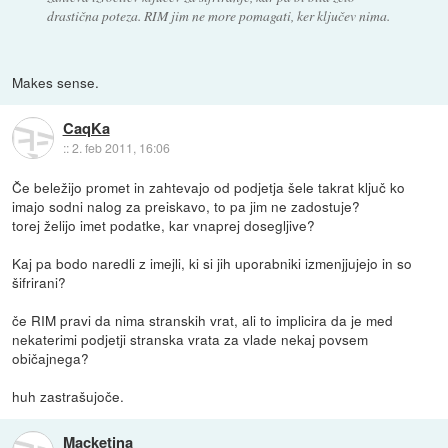
drastična poteza. RIM jim ne more pomagati, ker ključev nima.
Makes sense.
CaqKa
::
2. feb 2011, 16:06
Če beležijo promet in zahtevajo od podjetja šele takrat ključ ko
imajo sodni nalog za preiskavo, to pa jim ne zadostuje?
torej želijo imet podatke, kar vnaprej dosegljive?
Kaj pa bodo naredli z imejli, ki si jih uporabniki izmenjjujejo in so
šifrirani?
če RIM pravi da nima stranskih vrat, ali to implicira da je med
nekaterimi podjetji stranska vrata za vlade nekaj povsem
običajnega?
huh zastrašujoče.
Macketina