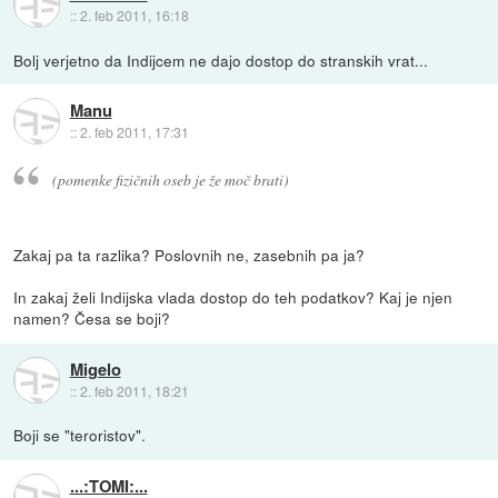
::
2. feb 2011, 16:18
Bolj verjetno da Indijcem ne dajo dostop do stranskih vrat...
Manu
::
2. feb 2011, 17:31
(pomenke fizičnih oseb je že moč brati)
Zakaj pa ta razlika? Poslovnih ne, zasebnih pa ja?
In zakaj želi Indijska vlada dostop do teh podatkov? Kaj je njen
namen? Česa se boji?
Migelo
::
2. feb 2011, 18:21
Boji se "teroristov".
...:TOMI:...