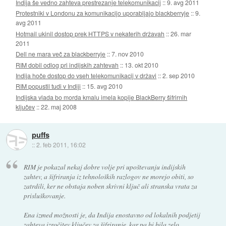
Indija še vedno zahteva prestrezanje telekomunikacij
::
9. avg 2011
Protestniki v Londonu za komunikacijo uporabljajo blackberryje
::
9.
avg 2011
Hotmail ukinil dostop prek HTTPS v nekaterih državah
::
26. mar
2011
Dell ne mara več za blackberryje
::
7. nov 2010
RIM dobil odlog pri indijskih zahtevah
::
13. okt 2010
Indija hoče dostop do vseh telekomunikacij v državi
::
2. sep 2010
RIM popustil tudi v Indiji
::
15. avg 2010
Indijska vlada bo morda kmalu imela kopije BlackBerry šifrirnih
ključev
::
22. maj 2008
puffs
::
2. feb 2011, 16:02
RIM je pokazal nekaj dobre volje pri upoštevanju indijskih
zahtev, a šifriranja iz tehnoloških razlogov ne morejo obiti, so
zatrdili, ker ne obstaja noben skrivni ključ ali stranska vrata za
prisluškovanje.
Ena izmed možnosti je, da Indija enostavno od lokalnih podjetij
zahteva izročitev ključev za šifriranje, kar pa bi bila zelo