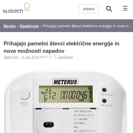
☰
Novice
»
Zasebnost
»
Prihajajo pametni števci električne energije in nove možnosti napadov
Prihajajo pametni števci električne energije in
nove možnosti napadov
Matej Huš
::
4. avg 2010
ob 01:17
Zasebnost