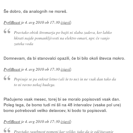
Še dobro, da analognih ne moreš.
Pyr0Beast
je
4. avg 2010 ob 17:30
izjavil
:
Pravtako obisk štromarja po bajti ni slaba zadeva, ker lahko
hkrati najde pomankljivosti na elektro omari, npr. če vanjo
zateka voda
Domnevam, da bi stanovalci opazili, če bi bilo okoli števca mokro.
Pyr0Beast
je
4. avg 2010 ob 17:30
izjavil
:
Popisuje se pa enkrat letno (ali še to ne) in ne vsak dan tako da
to ni ravno nekaj hudega.
Plačujemo vsak mesec, torej bi se moralo popisovati vsak dan.
Poleg tega, če bomo tudi mi šli na 48 intervalov (vsake pol ure)
bomo potrebovali veliko delavcev, ki bodo to popisovali.
Pyr0Beast
je
4. avg 2010 ob 17:30
izjavil
:
Pravtako zasebnost pomeni kar veliko, tako da je odčitavanje