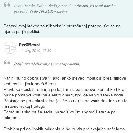
Imam že tako čudne izkušnje s temi meritvami, ko se mi poraba
poveča tudi do 100EUR mesečno.
Postavi svoj števec za njihovim in preračunaj porabo. Če se ne
ujema pa jih pokliči.
Pyr0Beast
::
4. avg 2010, 17:30
Daljinsko odčitavanje (manj zaposlenih)
Kar ni nujno dobra stvar. Tako lahko števec 'mostičiš' brez njihove
vednosti in jim kradeš štrom.
Pravtako obisk štromarja po bajti ni slaba zadeva, ker lahko hkrati
najde pomankljivosti na elektro omari, npr. če vanjo zateka voda
Popisuje se pa enkrat letno (ali še to ne) in ne vsak dan tako da to
ni ravno nekaj hudega.
Poračun lahko pa že sedaj narediš ko jim sporočiš stanje po
telefonu.
Problem pri daljinskih odklopih je še to, da proizvajalec načeloma