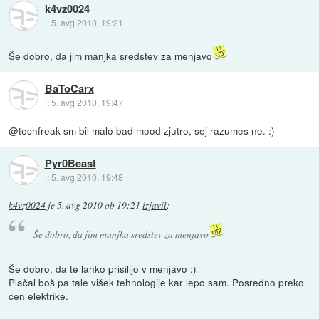
k4vz0024
::
5. avg 2010, 19:21
Še dobro, da jim manjka sredstev za menjavo
BaToCarx
::
5. avg 2010, 19:47
@techfreak sm bil malo bad mood zjutro, sej razumes ne. :)
Pyr0Beast
::
5. avg 2010, 19:48
k4vz0024
je
5. avg 2010 ob 19:21
izjavil
:
Še dobro, da jim manjka sredstev za menjavo
Še dobro, da te lahko prisilijo v menjavo :)
Plačal boš pa tale višek tehnologije kar lepo sam. Posredno preko
cen elektrike.