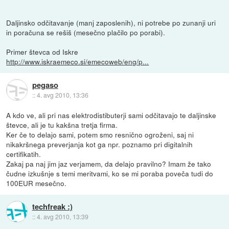
Daljinsko odčitavanje (manj zaposlenih), ni potrebe po zunanji uri
in poračuna se rešiš (mesečno plačilo po porabi).
Primer števca od Iskre
http://www.iskraemeco.si/emecoweb/eng/p...
pegaso
::
4. avg 2010, 13:36
A kdo ve, ali pri nas elektrodistibuterji sami odčitavajo te daljinske
števce, ali je tu kakšna tretja firma.
Ker če to delajo sami, potem smo resnično ogroženi, saj ni
nikakršnega preverjanja kot ga npr. poznamo pri digitalnih
certifikatih.
Zakaj pa naj jim jaz verjamem, da delajo pravilno? Imam že tako
čudne izkušnje s temi meritvami, ko se mi poraba poveča tudi do
100EUR mesečno.
techfreak :)
::
4. avg 2010, 13:39