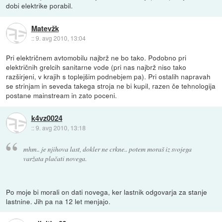
dobi elektrike porabil.
Matevžk
::
9. avg 2010, 13:04
Pri električnem avtomobilu najbrž ne bo tako. Podobno pri
električnih grelcih sanitarne vode (pri nas najbrž niso tako
razširjeni, v krajih s toplejšim podnebjem pa). Pri ostalih napravah
se strinjam in seveda takega stroja ne bi kupil, razen če tehnologija
postane mainstream in zato poceni.
k4vz0024
::
9. avg 2010, 13:18
mhm.. je njihova last, dokler ne crkne.. potem moraš iz svojega
varžata plačati novega.
Po moje bi morali on dati novega, ker lastnik odgovarja za stanje
lastnine. Jih pa na 12 let menjajo.