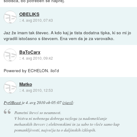
sodišča, bo potreben še naprej.
OBELIKS
::
4. avg 2010, 07:43
Jaz že imam tak števec. A kdo kaj je tista dodatna tipka, ki so mi jo
vgradili istočasno s števcem. Ena vem da je za varovalko.
BaToCarx
::
4. avg 2010, 09:42
Powered by ECHELON. ilol'd
Matko
::
4. avg 2010, 12:53
Pyr0Beast
je
4. avg 2010 ob 05:07
izjavil
:
Pametni števci so neumnost.
V bistvu ni nobenega dobrega razloga za nadomeščanje
mehanskih števcev z elektronskimi in za sabo to vleče samo kup
pomankljivosti, največja ta o daljinskih izklopih.