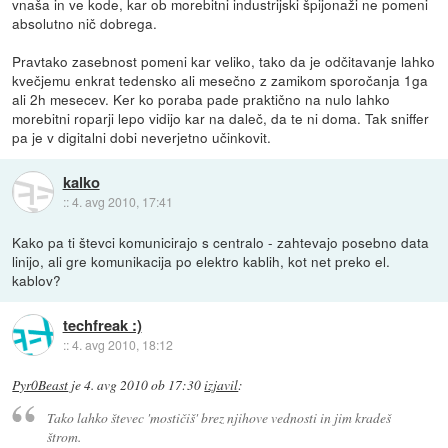
vnaša in ve kode, kar ob morebitni industrijski špijonaži ne pomeni
absolutno nič dobrega.
Pravtako zasebnost pomeni kar veliko, tako da je odčitavanje lahko
kvečjemu enkrat tedensko ali mesečno z zamikom sporočanja 1ga
ali 2h mesecev. Ker ko poraba pade praktično na nulo lahko
morebitni roparji lepo vidijo kar na daleč, da te ni doma. Tak sniffer
pa je v digitalni dobi neverjetno učinkovit.
kalko
::
4. avg 2010, 17:41
Kako pa ti števci komunicirajo s centralo - zahtevajo posebno data
linijo, ali gre komunikacija po elektro kablih, kot net preko el.
kablov?
techfreak :)
::
4. avg 2010, 18:12
Pyr0Beast
je
4. avg 2010 ob 17:30
izjavil
:
Tako lahko števec 'mostičiš' brez njihove vednosti in jim kradeš
štrom.