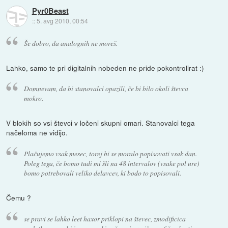
Pyr0Beast
::
5. avg 2010, 00:54
Še dobro, da analognih ne moreš.
Lahko, samo te pri digitalnih nobeden ne pride pokontrolirat :)
Domnevam, da bi stanovalci opazili, če bi bilo okoli števca
mokro.
V blokih so vsi števci v ločeni skupni omari. Stanovalci tega
načeloma ne vidijo.
Plačujemo vsak mesec, torej bi se moralo popisovati vsak dan.
Poleg tega, če bomo tudi mi šli na 48 intervalov (vsake pol ure)
bomo potrebovali veliko delavcev, ki bodo to popisovali.
Čemu ?
se pravi se lahko leet haxor priklopi na števec, zmodificica