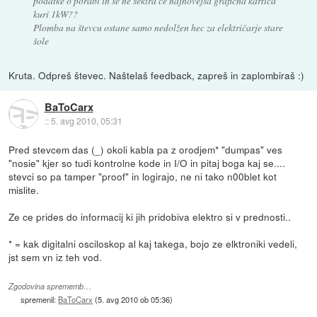
podatke o porabi in se ne sekira če najnovejša grafična kartica
kuri 1kW??
Plomba na števcu ostane samo nedolžen hec za električarje stare
šole
Kruta. Odpreš števec. Naštelaš feedback, zapreš in zaplombiraš :)
BaToCarx
::
5. avg 2010, 05:31
Pred stevcem das (_) okoli kabla pa z orodjem* "dumpas" ves
"nosie" kjer so tudi kontrolne kode in I/O in pitaj boga kaj se....
stevci so pa tamper "proof" in logirajo, ne ni tako n00blet kot
mislite.
Ze ce prides do informacij ki jih pridobiva elektro si v prednosti..
* = kak digitalni osciloskop al kaj takega, bojo ze elktroniki vedeli,
jst sem vn iz teh vod.
Zgodovina sprememb…
spremenil:
BaToCarx
(
5. avg 2010 ob 05:36
)