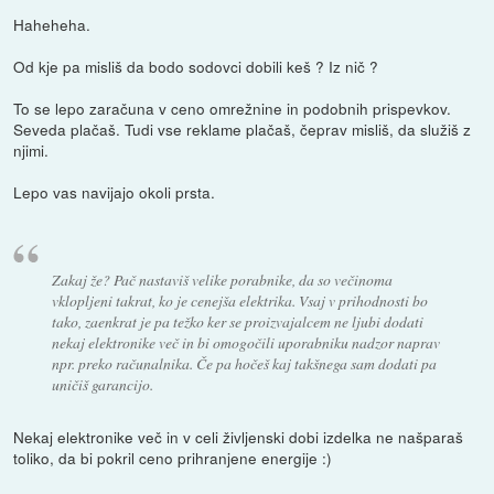
Haheheha.
Od kje pa misliš da bodo sodovci dobili keš ? Iz nič ?
To se lepo zaračuna v ceno omrežnine in podobnih prispevkov.
Seveda plačaš. Tudi vse reklame plačaš, čeprav misliš, da služiš z
njimi.
Lepo vas navijajo okoli prsta.
Zakaj že? Pač nastaviš velike porabnike, da so večinoma
vklopljeni takrat, ko je cenejša elektrika. Vsaj v prihodnosti bo
tako, zaenkrat je pa težko ker se proizvajalcem ne ljubi dodati
nekaj elektronike več in bi omogočili uporabniku nadzor naprav
npr. preko računalnika. Če pa hočeš kaj takšnega sam dodati pa
uničiš garancijo.
Nekaj elektronike več in v celi življenski dobi izdelka ne našparaš
toliko, da bi pokril ceno prihranjene energije :)