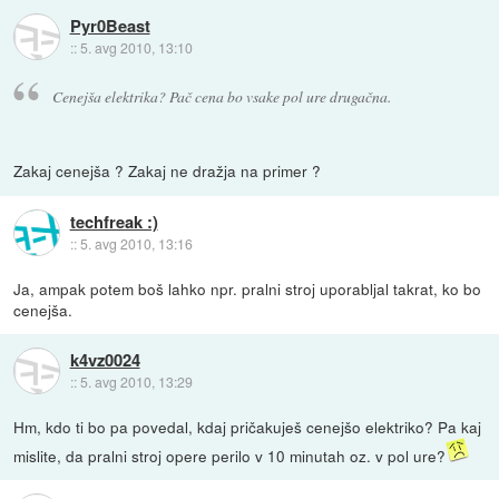
Pyr0Beast
::
5. avg 2010, 13:10
Cenejša elektrika? Pač cena bo vsake pol ure drugačna.
Zakaj cenejša ? Zakaj ne dražja na primer ?
techfreak :)
::
5. avg 2010, 13:16
Ja, ampak potem boš lahko npr. pralni stroj uporabljal takrat, ko bo
cenejša.
k4vz0024
::
5. avg 2010, 13:29
Hm, kdo ti bo pa povedal, kdaj pričakuješ cenejšo elektriko? Pa kaj
mislite, da pralni stroj opere perilo v 10 minutah oz. v pol ure?