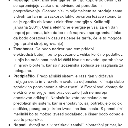
se spreminjajo vsako uro, odvisno od ponudbe in
povpraševanja. Gospodinjskim odjemalcem se prodaja samo
v dveh tarifah in ta razkorak lahko povzroči težave (točno to
se je zgodilo ob izpadu električne energije v Kaliforniji
januarja 2001). Cena električne energije je vsaj za en dan
naprej poznana, tako da bo moč naprave sprogramirati tako,
da bodo obratovali v času najcenejše tarife, če je to mogoče
(npr. pralni stroj, ogrevanje).
Če bodo nadzor nad tem pridobili
Zasebnost.
elektrodistributerji, bo to povezano z veliko količino podatkov.
Iz njih bo načeloma moč izluščiti bivalne navade uporabnikov
in njihov bioritem, kar so nizozemska sodišča že razglasila za
nelegalno.
Predplačniški sistem je razširjen v državah
Predplačilo.
tretjega sveta in v razvitem svetu za odjemalce, ki imajo slabo
zgodovino poravnavanja obveznosti. V Evropi sodi dostop do
električne energije med pravice, zato ljudi ne morejo
enostavno odklopiti. Neplačnike zato premaknejo na
predplačniški sistem, kar ni enostavno, saj potrebujejo odlok
sodišča, poseg pa je treba izvesti na licu mesta. S pametnimi
merilniki bo to možno izvesti oddaljeno, s čimer bodo odpadle
vse te prepreke.
Avtorji so si v raziskavi zamislili hipotetični primer, ko
Napadi.