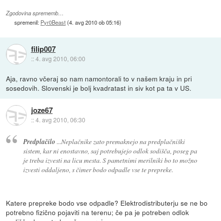
Zgodovina sprememb…
spremenil:
Pyr0Beast
(
4. avg 2010 ob 05:16
)
filip007
::
4. avg 2010, 06:00
Aja, ravno včeraj so nam namontorali to v našem kraju in pri
sosedovih. Slovenski je bolj kvadratast in siv kot pa ta v US.
joze67
::
4. avg 2010, 06:30
Predplačilo
...Neplačnike zato premaknejo na predplačniški
sistem, kar ni enostavno, saj potrebujejo odlok sodišča, poseg pa
je treba izvesti na licu mesta. S pametnimi merilniki bo to možno
izvesti oddaljeno, s čimer bodo odpadle vse te prepreke.
Katere prepreke bodo vse odpadle? Elektrodistributerju se ne bo
potrebno fizično pojaviti na terenu; če pa je potreben odlok