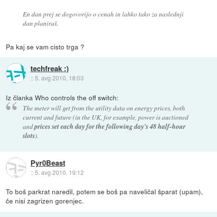
En dan prej se dogovorijo o cenah in lahko tako za naslednji
dan planiraš.
Pa kaj se vam cisto trga ?
techfreak :)
::
5. avg 2010, 18:03
Iz članka Who controls the off switch:
The meter will get from the utility data on energy prices, both
current and future (in the UK, for example, power is auctioned
and
prices set each day for the following day's 48 half-hour
slots
).
Pyr0Beast
::
5. avg 2010, 19:12
To boš parkrat naredil, potem se boš pa naveličal šparat (upam),
če nisi zagrizen gorenjec.