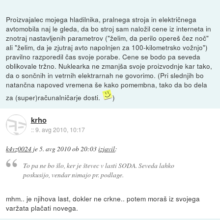
Proizvajalec mojega hladilnika, pralnega stroja in električnega
avtomobila naj le gleda, da bo stroj sam naložil cene iz interneta in
znotraj nastavljenih parametrov ("želim, da perilo opereš čez noč"
ali "želim, da je zjutraj avto napolnjen za 100-kilometrsko vožnjo")
pravilno razporedil čas svoje porabe. Cene se bodo pa seveda
oblikovale tržno. Nuklearka ne zmanjša svoje proizvodnje kar tako,
da o sončnih in vetrnih elektrarnah ne govorimo. (Pri slednjih bo
natančna napoved vremena še kako pomembna, tako da bo dela
za (super)računalničarje dosti.
)
krho
::
9. avg 2010, 10:17
k4vz0024
je
5. avg 2010 ob 20:03
izjavil
:
To pa ne bo šlo, ker je števec v lasti SODA. Seveda lahko
poskusijo, vendar nimajo pr. podlage.
mhm.. je njihova last, dokler ne crkne.. potem moraš iz svojega
varžata plačati novega.