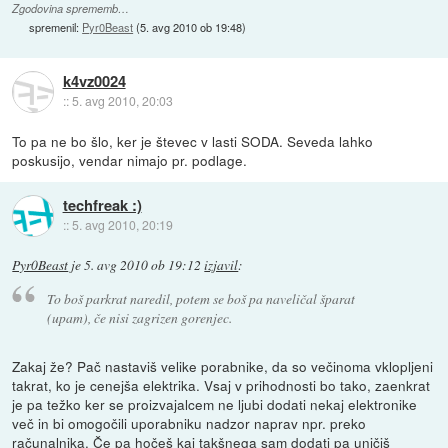
Zgodovina sprememb…
spremenil:
Pyr0Beast
(
5. avg 2010 ob 19:48
)
k4vz0024
::
5. avg 2010, 20:03
To pa ne bo šlo, ker je števec v lasti SODA. Seveda lahko
poskusijo, vendar nimajo pr. podlage.
techfreak :)
::
5. avg 2010, 20:19
Pyr0Beast
je
5. avg 2010 ob 19:12
izjavil
:
To boš parkrat naredil, potem se boš pa naveličal šparat
(upam), če nisi zagrizen gorenjec.
Zakaj že? Pač nastaviš velike porabnike, da so večinoma vklopljeni
takrat, ko je cenejša elektrika. Vsaj v prihodnosti bo tako, zaenkrat
je pa težko ker se proizvajalcem ne ljubi dodati nekaj elektronike
več in bi omogočili uporabniku nadzor naprav npr. preko
računalnika. Če pa hočeš kaj takšnega sam dodati pa uničiš