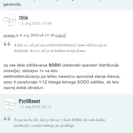
garancijo.
1fris
::
5. avg 2010, 21:08
pegaso
je
4. avg 2010 ob 13:36
izjavil
:
A kdo ve, ali pri nas elektrodistibuterji sami odčitavajo te
daljinske števce, ali je tu kakšna tretja firma.
za vse dela odčitavanja
(sistemski operater distribucije
SODO
omrežja), običajno 1x na leto.
elektrodistrubuterju pa lahko mesečno sporočaš stanje števca,
sicer ti zaračunajo 1/12 tistega letnega SODO odčitka. ob letu
osorej dobiš obračun.
Pyr0Beast
::
5. avg 2010, 22:10
To pa ne bo šlo, ker je števec v lasti SODA. Seveda lahko
poskusijo, vendar nimajo pr. podlage.