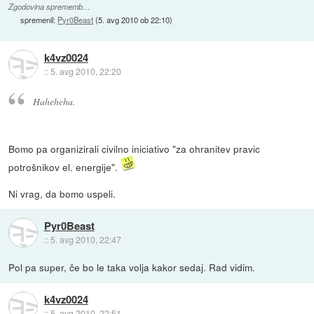
Zgodovina sprememb…
spremenil:
Pyr0Beast
(
5. avg 2010 ob 22:10
)
k4vz0024
::
5. avg 2010, 22:20
Haheheha.
Bomo pa organizirali civilno iniciativo "za ohranitev pravic
potrošnikov el. energije".
Ni vrag, da bomo uspeli.
Pyr0Beast
::
5. avg 2010, 22:47
Pol pa super, če bo le taka volja kakor sedaj. Rad vidim.
k4vz0024
::
5. avg 2010, 22:51