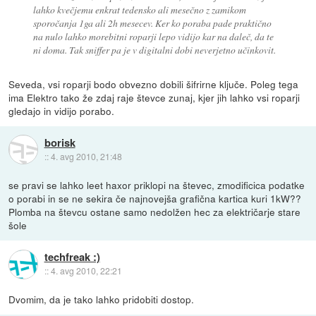
lahko kvečjemu enkrat tedensko ali mesečno z zamikom
sporočanja 1ga ali 2h mesecev. Ker ko poraba pade praktično
na nulo lahko morebitni roparji lepo vidijo kar na daleč, da te
ni doma. Tak sniffer pa je v digitalni dobi neverjetno učinkovit.
Seveda, vsi roparji bodo obvezno dobili šifrirne ključe. Poleg tega
ima Elektro tako že zdaj raje števce zunaj, kjer jih lahko vsi roparji
gledajo in vidijo porabo.
borisk
::
4. avg 2010, 21:48
se pravi se lahko leet haxor priklopi na števec, zmodificica podatke
o porabi in se ne sekira če najnovejša grafična kartica kuri 1kW??
Plomba na števcu ostane samo nedolžen hec za električarje stare
šole
techfreak :)
::
4. avg 2010, 22:21
Dvomim, da je tako lahko pridobiti dostop.