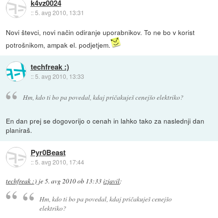
k4vz0024
::
5. avg 2010, 13:31
Novi števci, novi način odiranje uporabnikov. To ne bo v korist
potrošnikom, ampak el. podjetjem.
techfreak :)
::
5. avg 2010, 13:33
Hm, kdo ti bo pa povedal, kdaj pričakuješ cenejšo elektriko?
En dan prej se dogovorijo o cenah in lahko tako za naslednji dan
planiraš.
Pyr0Beast
::
5. avg 2010, 17:44
techfreak :)
je
5. avg 2010 ob 13:33
izjavil
:
Hm, kdo ti bo pa povedal, kdaj pričakuješ cenejšo
elektriko?