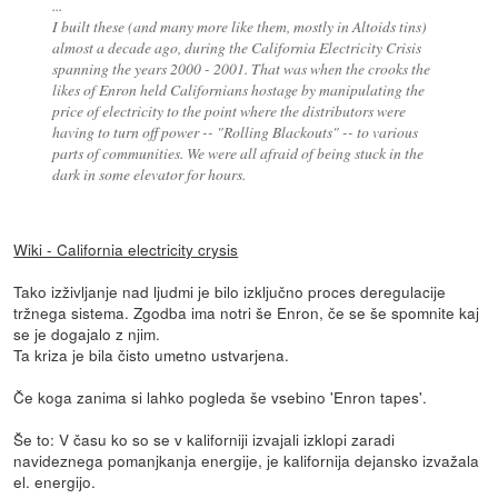
...
I built these (and many more like them, mostly in Altoids tins)
almost a decade ago, during the California Electricity Crisis
spanning the years 2000 - 2001. That was when the crooks the
likes of Enron held Californians hostage by manipulating the
price of electricity to the point where the distributors were
having to turn off power -- "Rolling Blackouts" -- to various
parts of communities. We were all afraid of being stuck in the
dark in some elevator for hours.
Wiki - California electricity crysis
Tako izživljanje nad ljudmi je bilo izključno proces deregulacije
tržnega sistema. Zgodba ima notri še Enron, če se še spomnite kaj
se je dogajalo z njim.
Ta kriza je bila čisto umetno ustvarjena.
Če koga zanima si lahko pogleda še vsebino 'Enron tapes'.
Še to: V času ko so se v kaliforniji izvajali izklopi zaradi
navideznega pomanjkanja energije, je kalifornija dejansko izvažala
el. energijo.