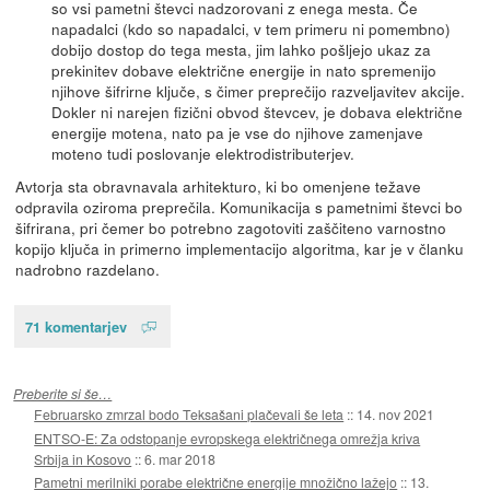
so vsi pametni števci nadzorovani z enega mesta. Če
napadalci (kdo so napadalci, v tem primeru ni pomembno)
dobijo dostop do tega mesta, jim lahko pošljejo ukaz za
prekinitev dobave električne energije in nato spremenijo
njihove šifrirne ključe, s čimer preprečijo razveljavitev akcije.
Dokler ni narejen fizični obvod števcev, je dobava električne
energije motena, nato pa je vse do njihove zamenjave
moteno tudi poslovanje elektrodistributerjev.
Avtorja sta obravnavala arhitekturo, ki bo omenjene težave
odpravila oziroma preprečila. Komunikacija s pametnimi števci bo
šifrirana, pri čemer bo potrebno zagotoviti zaščiteno varnostno
kopijo ključa in primerno implementacijo algoritma, kar je v članku
nadrobno razdelano.
71 komentarjev
Preberite si še…
Februarsko zmrzal bodo Teksašani plačevali še leta
::
14. nov 2021
ENTSO-E: Za odstopanje evropskega električnega omrežja kriva
Srbija in Kosovo
::
6. mar 2018
Pametni merilniki porabe električne energije množično lažejo
::
13.