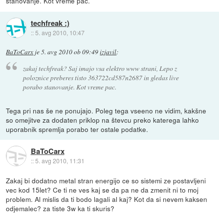
stanovanje. Kot vreme pac.
techfreak :)
::
5. avg 2010, 10:47
BaToCarx
je
5. avg 2010 ob 09:49
izjavil
:
zakaj techfreak? Saj imajo vsa elektro www strani, Lepo z
poloznice preberes tisto 363722cd587n2687 in gledas live
porabo stanovanje. Kot vreme pac.
Tega pri nas še ne ponujajo. Poleg tega vseeno ne vidim, kakšne
so omejitve za dodaten priklop na števcu preko katerega lahko
uporabnik spremlja porabo ter ostale podatke.
BaToCarx
::
5. avg 2010, 11:31
Zakaj bi dodatno metal stran energijo ce so sistemi ze postavljeni
vec kod 15let? Ce ti ne ves kaj se da pa ne da zmenit ni to moj
problem. Al mislis da ti bodo lagali al kaj? Kot da si nevem kaksen
odjemalec? za tiste 3w ka ti skuris?