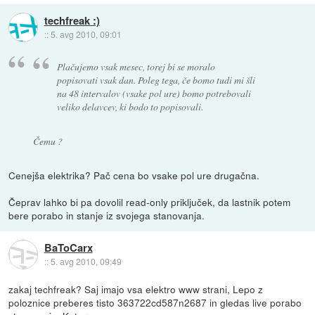
techfreak :)
::
5. avg 2010, 09:01
Plačujemo vsak mesec, torej bi se moralo
popisovati vsak dan. Poleg tega, če bomo tudi mi šli
na 48 intervalov (vsake pol ure) bomo potrebovali
veliko delavcev, ki bodo to popisovali.
Čemu ?
Cenejša elektrika? Pač cena bo vsake pol ure drugačna.
Čeprav lahko bi pa dovolil read-only priključek, da lastnik potem
bere porabo in stanje iz svojega stanovanja.
BaToCarx
::
5. avg 2010, 09:49
zakaj techfreak? Saj imajo vsa elektro www strani, Lepo z
poloznice preberes tisto 363722cd587n2687 in gledas live porabo