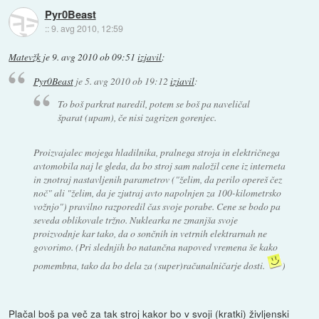
Pyr0Beast
::
9. avg 2010, 12:59
Matevžk
je
9. avg 2010 ob 09:51
izjavil
:
Pyr0Beast
je
5. avg 2010 ob 19:12
izjavil
:
To boš parkrat naredil, potem se boš pa naveličal
šparat (upam), če nisi zagrizen gorenjec.
Proizvajalec mojega hladilnika, pralnega stroja in električnega
avtomobila naj le gleda, da bo stroj sam naložil cene iz interneta
in znotraj nastavljenih parametrov ("želim, da perilo opereš čez
noč" ali "želim, da je zjutraj avto napolnjen za 100-kilometrsko
vožnjo") pravilno razporedil čas svoje porabe. Cene se bodo pa
seveda oblikovale tržno. Nuklearka ne zmanjša svoje
proizvodnje kar tako, da o sončnih in vetrnih elektrarnah ne
govorimo. (Pri slednjih bo natančna napoved vremena še kako
pomembna, tako da bo dela za (super)računalničarje dosti.
)
Plačal boš pa več za tak stroj kakor bo v svoji (kratki) življenski