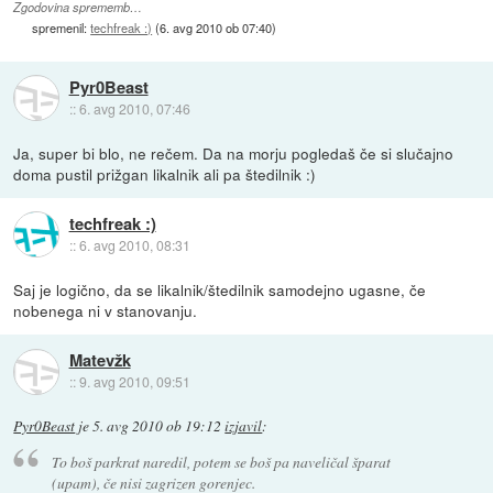
Zgodovina sprememb…
spremenil:
techfreak :)
(
6. avg 2010 ob 07:40
)
Pyr0Beast
::
6. avg 2010, 07:46
Ja, super bi blo, ne rečem. Da na morju pogledaš če si slučajno
doma pustil prižgan likalnik ali pa štedilnik :)
techfreak :)
::
6. avg 2010, 08:31
Saj je logično, da se likalnik/štedilnik samodejno ugasne, če
nobenega ni v stanovanju.
Matevžk
::
9. avg 2010, 09:51
Pyr0Beast
je
5. avg 2010 ob 19:12
izjavil
:
To boš parkrat naredil, potem se boš pa naveličal šparat
(upam), če nisi zagrizen gorenjec.