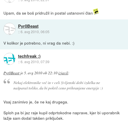
Upam, da se boš pridružil in postal ustanovni član
Pyr0Beast
::
6. avg 2010, 06:05
V kolikor je potrebno, ni vrag da nebi. :)
techfreak :)
::
6. avg 2010, 07:39
Pyr0Beast
je
5. avg 2010 ob 22:10
izjavil
:
Nekaj elektronike več in v celi življenski dobi izdelka ne
našparaš toliko, da bi pokril ceno prihranjene energije :)
Vsaj zanimivo je, če ne kaj drugega.
Sploh pa bi jaz raje kupil odprtokodne naprave, kjer bi uporabnik
lažje sam dodal takšen priključek.