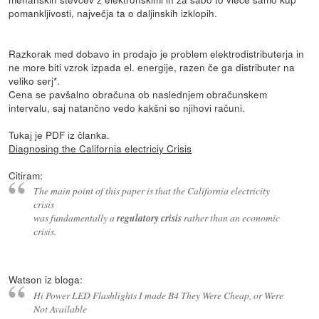
pomankljivosti, največja ta o daljinskih izklopih.
Razkorak med dobavo in prodajo je problem elektrodistributerja in
ne more biti vzrok izpada el. energije, razen če ga distributer na
veliko serj*.
Cena se pavšalno obračuna ob naslednjem obračunskem
intervalu, saj natančno vedo kakšni so njihovi računi.
Tukaj je PDF iz članka.
Diagnosing the California electriciy Crisis
Citiram:
The main point of this paper is that the California electricity
crisis
was fundamentally a
regulatory crisis
rather than an economic
crisis.
Watson iz bloga:
Hi Power LED Flashlights I made B4 They Were Cheap, or Were
Not Available