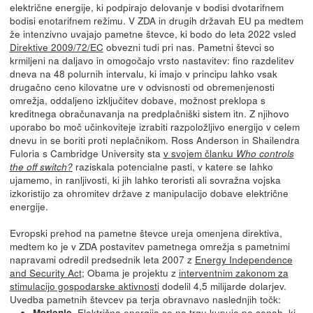
električne energije, ki podpirajo delovanje v bodisi dvotarifnem
bodisi enotarifnem režimu. V ZDA in drugih državah EU pa medtem
že intenzivno uvajajo pametne števce, ki bodo do leta 2022 vsled
Direktive 2009/72/EC
obvezni tudi pri nas. Pametni števci so
krmiljeni na daljavo in omogočajo vrsto nastavitev: fino razdelitev
dneva na 48 polurnih intervalu, ki imajo v principu lahko vsak
drugačno ceno kilovatne ure v odvisnosti od obremenjenosti
omrežja, oddaljeno izključitev dobave, možnost preklopa s
kreditnega obračunavanja na predplačniški sistem itn. Z njihovo
uporabo bo moč učinkoviteje izrabiti razpoložljivo energijo v celem
dnevu in se boriti proti neplačnikom. Ross Anderson in Shailendra
Fuloria s Cambridge University sta
v svojem članku
Who controls
raziskala potencialne pasti, v katere se lahko
the off switch?
ujamemo, in ranljivosti, ki jih lahko teroristi ali sovražna vojska
izkoristijo za ohromitev države z manipulacijo dobave električne
energije.
Evropski prehod na pametne števce ureja omenjena direktiva,
medtem ko je v ZDA postavitev pametnega omrežja s pametnimi
napravami odredil predsednik leta 2007 z
Energy Independence
and Security Act
; Obama je projektu z
interventnim zakonom za
stimulacijo gospodarske aktivnosti
dodelil 4,5 milijarde dolarjev.
Uvedba pametnih števcev pa terja obravnavo naslednjih točk:
Električna energija se na trgu kupuje po cenah, ki
Merjenje.