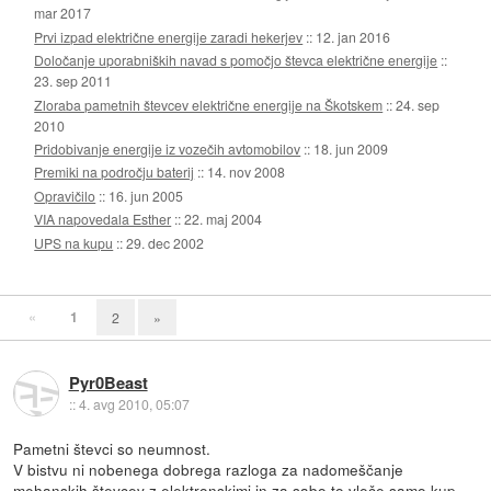
mar 2017
Prvi izpad električne energije zaradi hekerjev
::
12. jan 2016
Določanje uporabniških navad s pomočjo števca električne energije
::
23. sep 2011
Zloraba pametnih števcev električne energije na Škotskem
::
24. sep
2010
Pridobivanje energije iz vozečih avtomobilov
::
18. jun 2009
Premiki na področju baterij
::
14. nov 2008
Opravičilo
::
16. jun 2005
VIA napovedala Esther
::
22. maj 2004
UPS na kupu
::
29. dec 2002
«
1
2
»
Pyr0Beast
::
4. avg 2010, 05:07
Pametni števci so neumnost.
V bistvu ni nobenega dobrega razloga za nadomeščanje
mehanskih števcev z elektronskimi in za sabo to vleče samo kup