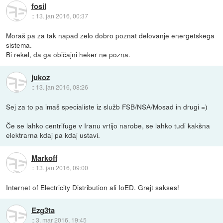
fosil
::
13. jan 2016, 00:37
Moraš pa za tak napad zelo dobro poznat delovanje energetskega
sistema.
Bi rekel, da ga običajni heker ne pozna.
jukoz
::
13. jan 2016, 08:26
Sej za to pa imaš specialiste iz služb FSB/NSA/Mosad in drugi =)
Če se lahko centrifuge v Iranu vrtijo narobe, se lahko tudi kakšna
elektrarna kdaj pa kdaj ustavi.
Markoff
::
13. jan 2016, 09:00
Internet of Electricity Distribution ali IoED. Grejt sakses!
Ezg3ta
::
3. mar 2016, 19:45