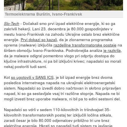
Termoelektrarna Burštin, Ivano-Frankivsk
- Dočakali smo prvi izpad električne energije, ki so ga
Slo-Tech
zakrivili hekerji. Lani 23. decembra je 80.000 gospodinjstev v
mestu Ivano-Frankivsk na zahodu Ukrajine ostalo brez električne
energije.
Prvi dokazi so kazali
, da je zlonamerna programska
oprema (
) izključila
razdelilne transformatorske postaje
na
malware
širšem območju Ivano-Frankivska. Podrobnejša analiza
je razkrila
,
da je malware odigral pomembno vlogo pri odprtju dostopa do
ključne infrastrukture, ni pa bil izključni krivec; napadalci so morali
nekaj postoriti tudi sami.
Kot
so ugotovili v SANS ICS
, je bil izpad energije brez dvoma
posledica internetnega napada na ukrajinski elektroenergetski
sistem. Napadalci so izvedli dobro načrtovan in skrbno pripravljen
napad, ki so ga sestavljale vsaj tri različne stopnje. Napada ne bi
mogli izvesti brez uporabe malwara, ni bil pa to edini sestavni del.
Napadalci so vdrli v sedem 110-kilovoltnih in triindvajset 35-
kilovoltnih transformatorskih postaj ter izključili ločilna stikala,
zaradi česar je bilo 80.000 odjemalcev približno tri ure brez
električne energije. Hkrati so napadali tudi sistem za javljanje