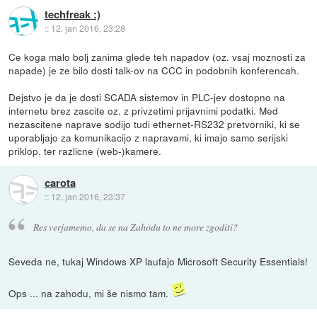
techfreak :)
::
12. jan 2016, 23:28
Ce koga malo bolj zanima glede teh napadov (oz. vsaj moznosti za
napade) je ze bilo dosti talk-ov na CCC in podobnih konferencah.
Dejstvo je da je dosti SCADA sistemov in PLC-jev dostopno na
internetu brez zascite oz. z privzetimi prijavnimi podatki. Med
nezascitene naprave sodijo tudi ethernet-RS232 pretvorniki, ki se
uporabljajo za komunikacijo z napravami, ki imajo samo serijski
priklop, ter razlicne (web-)kamere.
carota
::
12. jan 2016, 23:37
Res verjamemo, da se na Zahodu to ne more zgoditi?
Seveda ne, tukaj Windows XP laufajo Microsoft Security Essentials!
Ops ... na zahodu, mi še nismo tam.