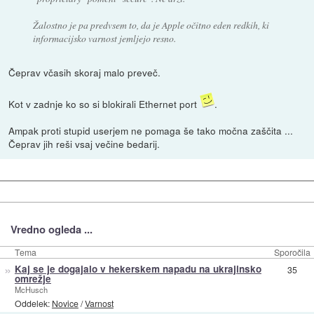
Žalostno je pa predvsem to, da je Apple očitno eden redkih, ki
informacijsko varnost jemljejo resno.
Čeprav včasih skoraj malo preveč.
Kot v zadnje ko so si blokirali Ethernet port
.
Ampak proti stupid userjem ne pomaga še tako močna zaščita ...
Čeprav jih reši vsaj večine bedarij.
Vredno ogleda ...
Tema
Sporočila
»
Kaj se je dogajalo v hekerskem napadu na ukrajinsko
35
omrežje
McHusch
Oddelek:
Novice
/
Varnost