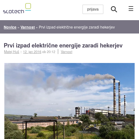
☰
Novice
»
Varnost
»
Prvi izpad električne energije zaradi hekerjev
Prvi izpad električne energije zaradi hekerjev
Matej Huš
::
12. jan 2016
ob 20:12
Varnost