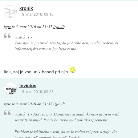
kronik
::
8. mar 2016, 09:10
jype
je
3. mar 2016 ob 21:37
izjavil
:
vostok_1>
Žalostno je pa predvsem to, da je Apple očitno eden redkih, ki
informacijsko varnost jemljejo resno.
Itak, saj je vse unix based pri njih
Invictus
::
8. mar 2016, 09:28
jype
je
3. mar 2016 ob 21:37
izjavil
:
vostok_1> Kot rečeno. Današnji računalniki niso grajeni with
security in mind. Počas bo treba mal politiko spremenit.
Problem je izključno v tem, da se še vedno vsi pretvarjajo, da
"proprietary" pomeni "secure". Ne drži.