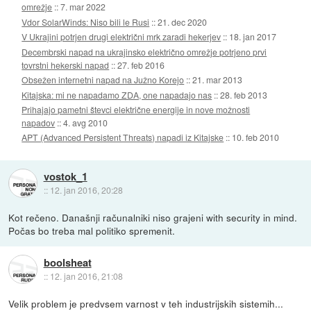
omrežje
::
7. mar 2022
Vdor SolarWinds: Niso bili le Rusi
::
21. dec 2020
V Ukrajini potrjen drugi električni mrk zaradi hekerjev
::
18. jan 2017
Decembrski napad na ukrajinsko električno omrežje potrjeno prvi
tovrstni hekerski napad
::
27. feb 2016
Obsežen internetni napad na Južno Korejo
::
21. mar 2013
Kitajska: mi ne napadamo ZDA, one napadajo nas
::
28. feb 2013
Prihajajo pametni števci električne energije in nove možnosti
napadov
::
4. avg 2010
APT (Advanced Persistent Threats) napadi iz Kitajske
::
10. feb 2010
vostok_1
::
12. jan 2016, 20:28
Kot rečeno. Današnji računalniki niso grajeni with security in mind.
Počas bo treba mal politiko spremenit.
boolsheat
::
12. jan 2016, 21:08
Velik problem je predvsem varnost v teh industrijskih sistemih...