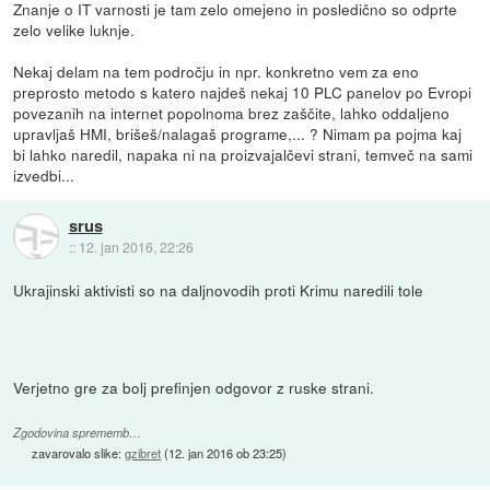
Znanje o IT varnosti je tam zelo omejeno in posledično so odprte
zelo velike luknje.
Nekaj delam na tem področju in npr. konkretno vem za eno
preprosto metodo s katero najdeš nekaj 10 PLC panelov po Evropi
povezanih na internet popolnoma brez zaščite, lahko oddaljeno
upravljaš HMI, brišeš/nalagaš programe,... ? Nimam pa pojma kaj
bi lahko naredil, napaka ni na proizvajalčevi strani, temveč na sami
izvedbi...
srus
::
12. jan 2016, 22:26
Ukrajinski aktivisti so na daljnovodih proti Krimu naredili tole
Verjetno gre za bolj prefinjen odgovor z ruske strani.
Zgodovina sprememb…
zavarovalo slike:
gzibret
(
12. jan 2016 ob 23:25
)