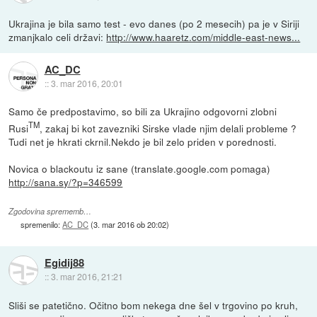
Ukrajina je bila samo test - evo danes (po 2 mesecih) pa je v Siriji
zmanjkalo celi državi:
http://www.haaretz.com/middle-east-news...
AC_DC
::
3. mar 2016, 20:01
Samo če predpostavimo, so bili za Ukrajino odgovorni zlobni
TM
Rusi
, zakaj bi kot zavezniki Sirske vlade njim delali probleme ?
Tudi net je hkrati ckrnil.Nekdo je bil zelo priden v porednosti.
Novica o blackoutu iz sane (translate.google.com pomaga)
http://sana.sy/?p=346599
Zgodovina sprememb…
spremenilo:
AC_DC
(
3. mar 2016 ob 20:02
)
Egidij88
::
3. mar 2016, 21:21
Sliši se patetično. Očitno bom nekega dne šel v trgovino po kruh,