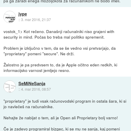
pa ga zaradi enega mozoljčkota za računalnikom ne bodo imeli.
jype
::
3. mar 2016, 21:37
vostok_1> Kot rečeno. Današnji računalniki niso grajeni with
security in mind. Počas bo treba mal politiko spremenit.
Problem je izključno v tem, da se še vedno vsi pretvarjajo, da
"proprietary" pomeni "secure". Ne drži.
Žalostno je pa predvsem to, da je Apple očitno eden redkih, ki
informacijsko varnost jemljejo resno.
SeMiNeSanja
::
4. mar 2016, 08:57
"proprietary" je tudi vsak računovodski program in ostala šara, ki si
jo navlečeš na računalnike.
Nehajte že nabijat o tem, ali je Open ali Proprietary bolj varno!
Če je zadevo programiral bizgec, ki se mu ne sanja, kaj pomeni