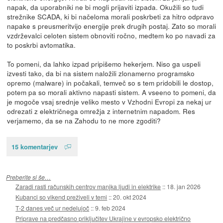
napak, da uporabniki ne bi mogli prijaviti izpada. Okužili so tudi
strežnike SCADA, ki bi načeloma morali poskrbeti za hitro odpravo
napake s preusmeritvijo energije prek drugih postaj. Zato so morali
vzdrževalci celoten sistem obnoviti ročno, medtem ko po navadi za
to poskrbi avtomatika.
To pomeni, da lahko izpad pripišemo hekerjem. Niso ga uspeli
izvesti tako, da bi na sistem naložili zlonamerno programsko
opremo (malware) in počakali, temveč so s tem pridobili le dostop,
potem pa so morali aktivno napasti sistem. A vseeno to pomeni, da
je mogoče vsaj srednje veliko mesto v Vzhodni Evropi za nekaj ur
odrezati z električnega omrežja z internetnim napadom. Res
verjamemo, da se na Zahodu to ne more zgoditi?
15 komentarjev
Preberite si še…
Zaradi rasti računskih centrov manjka ljudi in elektrike
::
18. jan 2026
Kubanci so vikend preživeli v temi
::
20. okt 2024
T-2 danes več ur nedelujoč
::
9. feb 2024
Priprave na predčasno priključitev Ukrajine v evropsko električno