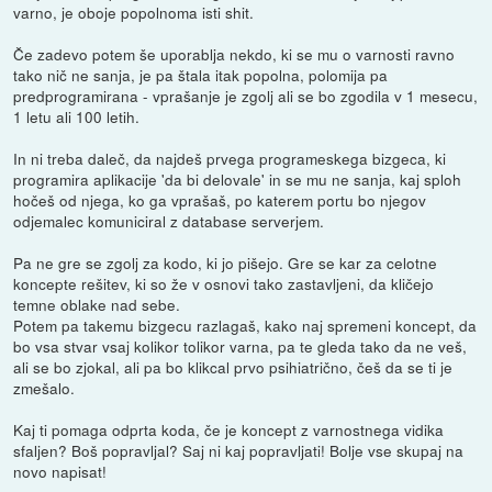
varno, je oboje popolnoma isti shit.
Če zadevo potem še uporablja nekdo, ki se mu o varnosti ravno
tako nič ne sanja, je pa štala itak popolna, polomija pa
predprogramirana - vprašanje je zgolj ali se bo zgodila v 1 mesecu,
1 letu ali 100 letih.
In ni treba daleč, da najdeš prvega programeskega bizgeca, ki
programira aplikacije 'da bi delovale' in se mu ne sanja, kaj sploh
hočeš od njega, ko ga vprašaš, po katerem portu bo njegov
odjemalec komuniciral z database serverjem.
Pa ne gre se zgolj za kodo, ki jo pišejo. Gre se kar za celotne
koncepte rešitev, ki so že v osnovi tako zastavljeni, da kličejo
temne oblake nad sebe.
Potem pa takemu bizgecu razlagaš, kako naj spremeni koncept, da
bo vsa stvar vsaj kolikor tolikor varna, pa te gleda tako da ne veš,
ali se bo zjokal, ali pa bo klikcal prvo psihiatrično, češ da se ti je
zmešalo.
Kaj ti pomaga odprta koda, če je koncept z varnostnega vidika
sfaljen? Boš popravljal? Saj ni kaj popravljati! Bolje vse skupaj na
novo napisat!