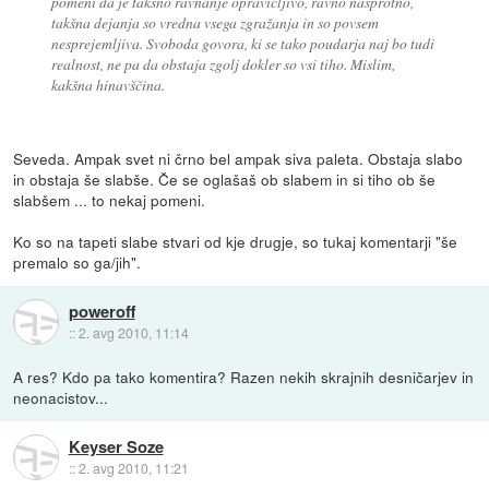
pomeni da je takšno ravnanje opravičljivo, ravno nasprotno,
takšna dejanja so vredna vsega zgražanja in so povsem
nesprejemljiva. Svoboda govora, ki se tako poudarja naj bo tudi
realnost, ne pa da obstaja zgolj dokler so vsi tiho. Mislim,
kakšna hinavščina.
Seveda. Ampak svet ni črno bel ampak siva paleta. Obstaja slabo
in obstaja še slabše. Če se oglašaš ob slabem in si tiho ob še
slabšem ... to nekaj pomeni.
Ko so na tapeti slabe stvari od kje drugje, so tukaj komentarji "še
premalo so ga/jih".
poweroff
::
2. avg 2010, 11:14
A res? Kdo pa tako komentira? Razen nekih skrajnih desničarjev in
neonacistov...
Keyser Soze
::
2. avg 2010, 11:21