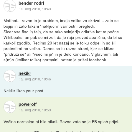
bender rodri
::
2. avg 2010, 10:43
Matthai... ravno to je problem, imajo veliko za skrivat... zato se
bojijo in zato takšni "naključni" varnostni pregledi.
Sicer vse fino in fajn, da se tako svinjarijo odkriva kot to počne
WikiLeaks, ampak se mi zdi, da je raja preveč apatična, da bi se
karkoli zgodilo. Recimo 20 let nazaj se je folku odpel in so šli
protestirat na veliko. Danes so tu razne strani, kjer se klikne
"pridruži se" ali "všeč mi je" in je delo končano. V glavnem, bili
s(m)o (kolikor toliko) normalni, potem je prišel facebook.
nekikr
::
2. avg 2010, 10:46
Nekikr likes your post.
poweroff
::
2. avg 2010, 10:53
Večina normalna ni bila nikoli. Ravno zato se je FB sploh prijel.