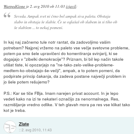
WarpedGone
je
2. avg 2010 ob 11:03
izjavil
:
Seveda. Ampak svet ni črno bel ampak siva paleta. Obstaja
slabo in obstaja še slabše. Če se oglašaš ob slabem in si tiho ob
še slabšem ... to nekaj pomeni.
In kaj naj začnemo tule notr rantat, da zadovoljimo vašim
potrebam? Najprej vržemo na paleto vse večje svetovne probleme,
potem pa smo šele upravičeni do komentiranja svinjarij, ki se
dogajajo v "zibelki demokracije"? Priznam, bi bil lep način takole
utišat tiste, ki opozarjajo na "ne-tako-zelo-velike-probleme-
medtem-ko-obstajajo-še-večji", ampak, a to potem pomeni, da
podpirate princip čakanja, da zadeva postane največji problem in
jo šele potem rešujemo?
P.S.: Kar se tiče FBja. Imam narejen privat account. In je lepo
vedeti kako na izi te nekateri označijo za nenormalnega. Res,
razmišljanje vredno odlike. V teh glavah mora pa res vse klikat tako
kot je treba.
Zlate
::
2. avg 2010, 11:43