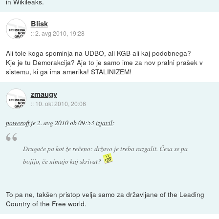
in Wikileaks.
Blisk
::
2. avg 2010, 19:28
Ali tole koga spominja na UDBO, ali KGB ali kaj podobnega?
Kje je tu Demorakcija? Aja to je samo ime za nov pralni prašek v
sistemu, ki ga ima amerika! STALINIZEM!
zmaugy
::
10. okt 2010, 20:06
poweroff
je
2. avg 2010 ob 09:53
izjavil
:
Drugače pa kot že rečeno: državo je treba razgalit. Česa se pa
bojijo, če nimajo kaj skrivat?
To pa ne, takšen pristop velja samo za državljane of the Leading
Country of the Free world.