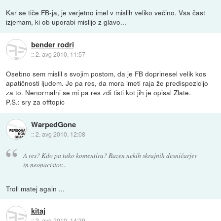
Kar se tiče FB-ja, je verjetno imel v mislih veliko večino. Vsa čast
izjemam, ki ob uporabi mislijo z glavo...
bender rodri
::
2. avg 2010, 11:57
Osebno sem mislil s svojim postom, da je FB doprinesel velik kos
apatičnosti ljudem. Je pa res, da mora imeti raja že predispozicijo
za to. Nenormalni se mi pa res zdi tisti kot jih je opisal Zlate.
P.S.: sry za offtopic
WarpedGone
::
2. avg 2010, 12:08
A res? Kdo pa tako komentira? Razen nekih skrajnih desničarjev
in neonacistov...
Troll matej again ...
kitaj
::
2. avg 2010, 14:39