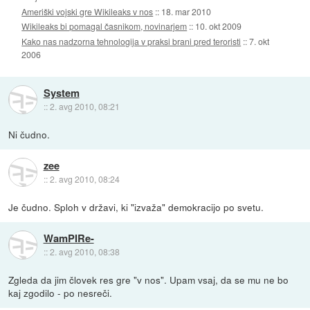
Ameriški vojski gre Wikileaks v nos
::
18. mar 2010
Wikileaks bi pomagal časnikom, novinarjem
::
10. okt 2009
Kako nas nadzorna tehnologija v praksi brani pred teroristi
::
7. okt
2006
System
::
2. avg 2010, 08:21
Ni čudno.
zee
::
2. avg 2010, 08:24
Je čudno. Sploh v državi, ki "izvaža" demokracijo po svetu.
WamPIRe-
::
2. avg 2010, 08:38
Zgleda da jim človek res gre "v nos". Upam vsaj, da se mu ne bo
kaj zgodilo - po nesreči.