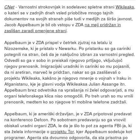
- Varnostni strokovnjak in sodelavec spletne strani
Wikileaks
,
CNet
o kateri se v zadnjih dneh vsled priobčitve mnogo tajnih
dokumentov na svojih straneh piše tudi v medijih za širšo javnost,
Jacob Appelbaum je bil ob vstopu v ZDA
na meji pridržan in
zaslišan zaradi omenjene strani
.
Appelbaum je v ZDA prispel v četrtek zjutraj na letalu iz
Nizozemske, ki je pristalo v Newarku. Po pristanku so ga cariniki
potegnili na stran, češ da je naključno izbran za varnostni pregled.
Odvedli so ga v sobo in preiskali njegovo prtljago, vključujoč
njegov prenosnik. Imigracijski uradniki in cariniki so mu pojasnili,
da ni aretiran, marveč le pridržan, nakar so ga zasliševali o
projektu Wikileaks, kakšno je njegovo mnenje o vojnah v Iraku in
Afganistanu, kje je glavni vodja Wikileaksa Julian Assange itn.
Appelbaum brez odvetnika na vprašanja ni želel odgovarjati, a mu
organi telefonskega klica niso omogočili. Po treh urah so mu vrnili
prenosnik, medtem ko so njegove tri mobilne telefone zadržali.
Appelbaum, ki je ameriški državljan, je v ZDA pripotoval predavat
na konferenco Defcon. Po sobotnem predavanju so ga vnovič
obiskali uradni organi ZDA, le da je šlo to pot za agenta FBI-ja, ki
sta želela informacije o
projektu Tor
, kjer Appelbaum sodeluje kot
programer. Agenta sta dvoumno odgovorila, da sta prisotna po