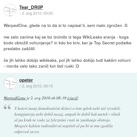
Tear_DR0P
::
2. avg 2010, 09:00
WarpedOne, glede na to da si to napisal ti, sem malo zgrožen :S
me zelo zanima kaj se bo izcimilo iz tega WikiLeaks sranja - koga
bodo obtožili vohunjenja? in kdo bo kriv, ker je Top Secret podatke
preslabo zaščitil.
če jih lahko dobijo wikileaks, pol jih lahko dobijo tudi kakšni vohuni
- morda celo tako zanič kot tisti ruski :D
opeter
::
2. avg 2010, 09:15
WarpedGone
je
2. avg 2010 ob 08:39
izjavil
:
V kateri manj demokratični državi o tem sploh nebi nič izvedeli,
kompjuterja nebi dobil nazaj, ampak bi dobil kak metek v tilnik
al pa kruh in vodo za železnimi vrati in zanikanje obstoja.
Mogoče kakšen radioaktivni napitek al pa bi se mu zgodila
odpoved zavor.