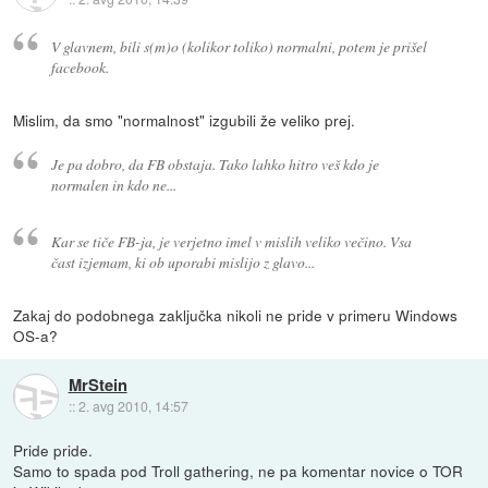
V glavnem, bili s(m)o (kolikor toliko) normalni, potem je prišel
facebook.
Mislim, da smo "normalnost" izgubili že veliko prej.
Je pa dobro, da FB obstaja. Tako lahko hitro veš kdo je
normalen in kdo ne...
Kar se tiče FB-ja, je verjetno imel v mislih veliko večino. Vsa
čast izjemam, ki ob uporabi mislijo z glavo...
Zakaj do podobnega zaključka nikoli ne pride v primeru Windows
OS-a?
MrStein
::
2. avg 2010, 14:57
Pride pride.
Samo to spada pod Troll gathering, ne pa komentar novice o TOR