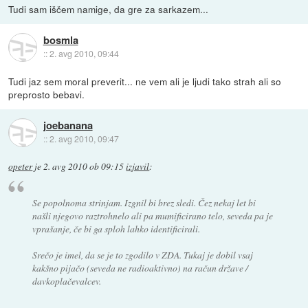
Tudi sam iščem namige, da gre za sarkazem...
bosmla
::
2. avg 2010, 09:44
Tudi jaz sem moral preverit... ne vem ali je ljudi tako strah ali so
preprosto bebavi.
joebanana
::
2. avg 2010, 09:47
opeter
je
2. avg 2010 ob 09:15
izjavil
:
Se popolnoma strinjam. Izgnil bi brez sledi. Čez nekaj let bi
našli njegovo raztrohnelo ali pa mumificirano telo, seveda pa je
vprašanje, če bi ga sploh lahko identificirali.
Srečo je imel, da se je to zgodilo v ZDA. Tukaj je dobil vsaj
kakšno pijačo (seveda ne radioaktivno) na račun države /
davkoplačevalcev.