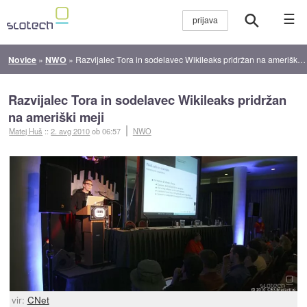
☰
Novice
»
NWO
»
Razvijalec Tora in sodelavec Wikileaks pridržan na ameriški meji
Razvijalec Tora in sodelavec Wikileaks pridržan
na ameriški meji
Matej Huš
::
2. avg 2010
ob 06:57
NWO
vir:
CNet