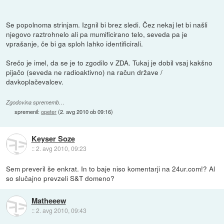
Se popolnoma strinjam. Izgnil bi brez sledi. Čez nekaj let bi našli
njegovo raztrohnelo ali pa mumificirano telo, seveda pa je
vprašanje, če bi ga sploh lahko identificirali.
Srečo je imel, da se je to zgodilo v ZDA. Tukaj je dobil vsaj kakšno
pijačo (seveda ne radioaktivno) na račun države /
davkoplačevalcev.
Zgodovina sprememb…
spremenil:
opeter
(
2. avg 2010 ob 09:16
)
Keyser Soze
::
2. avg 2010, 09:23
Sem preveril še enkrat. In to baje niso komentarji na 24ur.com!? Al
so slučajno prevzeli S&T domeno?
Matheeew
::
2. avg 2010, 09:43