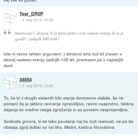
Tear_DR0P
::
2. avg 2010, 10:38
Americani?...drzava, ki je mela prste v cist vsakem sranju, ki se je
zgodil v zadnjih 100 letih?
tole ni ravno tehten argument :) slovenci smo tud bli zraven v
skoraj vsakem sranju zadnjih 100 let, predvsem pa v največjih
dveh
34054
::
2. avg 2010, 10:40
To, če bi v drugih sistemih bilo stanje domnevno slabše, še ne
pomeni da je takšno ravnanje opravičljivo, ravno nasprotno, takšna
dejanja so vredna vsega zgražanja in so povsem nesprejemljiva.
Svoboda govora, ki se tako poudarja naj bo tudi realnost, ne pa da
obstaja zgolj dokler so vsi tiho. Mislim, kakšna hinavščina.