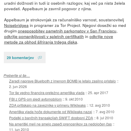
uradni dolžnosti in tudi iz osebnih razlogov, kaj več pa nista želela
povedati. Appelbaum je zavrnil pogovor z njima.
Appelbaum je strokovnjak za računalniško varnost, soustanovitelj
Noisebridgea
in programer za Tor Project. Njegovi dosežki so med
drugim
onesposobitev pametnih parkomatov v San Franciscu
,
odkritje pomanjkljivosti v spletnih certifikatih
in
odkritje nove
metode za obhod šifriranja trdega diska
.
29 komentarjev
Preberite si še…
Zaradi naprave Bluetooth z imenom BOMB je letalo zasilno pristalo
::
2. jun 2026
Tor še vedno financira pretežno ameriška vlada
::
25. apr 2017
FBI z GPS-om sledi avtomobilom
::
9. okt 2010
ZDA pritiskajo na zaveznike v primeru Wikileaks
::
12. avg 2010
Ameriška vlada hoče dokumente od Wikileaks nazaj
::
7. avg 2010
Podatki o bančnih transakcijah SWIFT dostopni ZDA
::
8. jul 2010
Na ameriški meji ne smejo zaseči prenosnikov za nedoločen čas
::
11. jun 2010