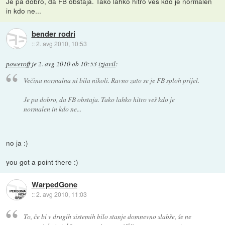
Je pa dobro, da FB obstaja. Tako lahko hitro veš kdo je normalen
in kdo ne...
bender rodri
::
2. avg 2010, 10:53
poweroff
je
2. avg 2010 ob 10:53
izjavil
:
Večina normalna ni bila nikoli. Ravno zato se je FB sploh prijel.
Je pa dobro, da FB obstaja. Tako lahko hitro veš kdo je
normalen in kdo ne...
no ja :)
you got a point there :)
WarpedGone
::
2. avg 2010, 11:03
To, če bi v drugih sistemih bilo stanje domnevno slabše, še ne