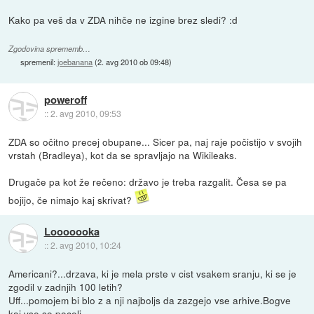
Kako pa veš da v ZDA nihče ne izgine brez sledi? :d
Zgodovina sprememb…
spremenil:
joebanana
(
2. avg 2010 ob 09:48
)
poweroff
::
2. avg 2010, 09:53
ZDA so očitno precej obupane... Sicer pa, naj raje počistijo v svojih
vrstah (Bradleya), kot da se spravljajo na Wikileaks.
Drugače pa kot že rečeno: državo je treba razgalit. Česa se pa
bojijo, če nimajo kaj skrivat?
Looooooka
::
2. avg 2010, 10:24
Americani?...drzava, ki je mela prste v cist vsakem sranju, ki se je
zgodil v zadnjih 100 letih?
Uff...pomojem bi blo z a nji najboljs da zazgejo vse arhive.Bogve
kaj vse so poceli.