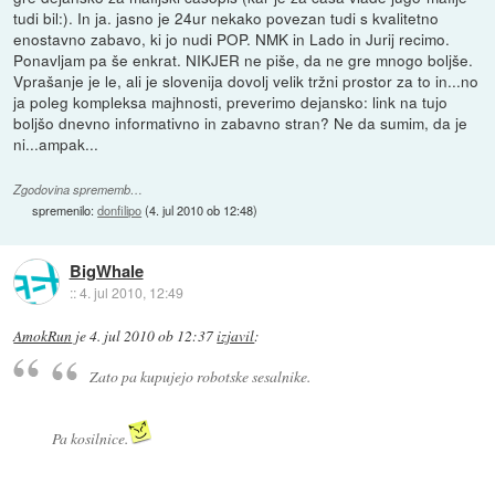
tudi bil:). In ja. jasno je 24ur nekako povezan tudi s kvalitetno
enostavno zabavo, ki jo nudi POP. NMK in Lado in Jurij recimo.
Ponavljam pa še enkrat. NIKJER ne piše, da ne gre mnogo boljše.
Vprašanje je le, ali je slovenija dovolj velik tržni prostor za to in...no
ja poleg kompleksa majhnosti, preverimo dejansko: link na tujo
boljšo dnevno informativno in zabavno stran? Ne da sumim, da je
ni...ampak...
Zgodovina sprememb…
spremenilo:
donfilipo
(
4. jul 2010 ob 12:48
)
BigWhale
::
4. jul 2010, 12:49
AmokRun
je
4. jul 2010 ob 12:37
izjavil
:
Zato pa kupujejo robotske sesalnike.
Pa kosilnice.