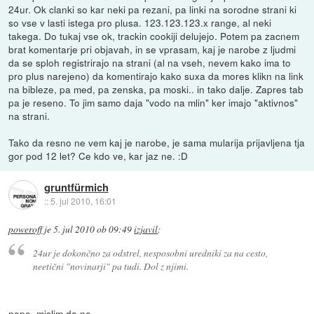
24ur. Ok clanki so kar neki pa rezani, pa linki na sorodne strani ki
so vse v lasti istega pro plusa. 123.123.123.x range, al neki
takega. Do tukaj vse ok, trackin cookiji delujejo. Potem pa zacnem
brat komentarje pri objavah, in se vprasam, kaj je narobe z ljudmi
da se sploh registrirajo na strani (al na vseh, nevem kako ima to
pro plus narejeno) da komentirajo kako suxa da mores klikn na link
na bibleze, pa med, pa zenska, pa moski.. in tako dalje. Zapres tab
pa je reseno. To jim samo daja "vodo na mlin" ker imajo "aktivnos"
na strani.
Tako da resno ne vem kaj je narobe, je sama mularija prijavljena tja
gor pod 12 let? Ce kdo ve, kar jaz ne. :D
gruntfürmich
::
5. jul 2010, 16:01
poweroff
je
5. jul 2010 ob 09:49
izjavil
:
24ur je dokončno za odstrel, nesposobni uredniki za na cesto,
neetični "novinarji" pa tudi. Dol z njimi.
nope. mislim da ne.