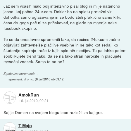
Jaz sem včasih malo bolj intenzivno pisal blog in mi je natančno
jasno, kaj počne 24ur.com. Dokler bo na spletu pretežni vir
dohodka samo oglaševanje in se bodo šteli praktično samo kliki,
česa drugega pač ni za pričakovati, ne glede na mnenje neke
facebook skupine.
To se da enostavno spremeniti tako, da recimo 24ur.com začne
objavljati zahtevnejše plačljive vsebine in ne tako kot sedaj, ko
študentje kopirajo trače iz tujih spletnih medijev. Tu pa lahko potem
sooblikujete trend tako, da se na tako stran naročite in plačujete
mesečni znesek. Samo to pa ne?
Zgodovina sprememb…
spremenil:
dronyx
(
6. jul 2010 ob 09:12
)
AmokRun
::
6. jul 2010, 09:21
Saj je Domen na svojem blogu lepo razložil za kaj gre.
T-Majo