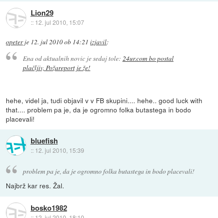
Lion29
::
12. jul 2010, 15:07
opeter
je
12. jul 2010 ob 14:21
izjavil
:
Ena od aktualnih novic je sedaj tole:
24ur.com bo postal
plačljiv, Požareport je že!
hehe, videl ja, tudi objavil v v FB skupini.... hehe.. good luck with
that.... problem pa je, da je ogromno folka butastega in bodo
placevali!
bluefish
::
12. jul 2010, 15:39
problem pa je, da je ogromno folka butastega in bodo placevali!
Najbrž kar res. Žal.
bosko1982
::
12. jul 2010, 18:10