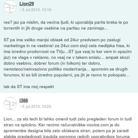
Lion29
::
5. jul 2010, 10:16
res? jaz pa mislim, da vecina ljudi, ki uporablja partis brska le po
torrentih in jih druge vsebine na partisu ne zanimajo...
ST pa ima veliko manjsi obiask od 24ur predvsem po zaslugi
marketinga in ne vsebine! za 24ur.com stoji cela medijska hisa, ki
ima izredno prodornost na TVju...ST (pa vsaj to kar vem in opazim
jaz) ne vlaga v reklamo, no vsaj ne v takem smislu... ampak skozi
dobro vsebino, dobrer forum (in folkom) ter dobro,
nemoteco/neinvazivno politiko moderiranja... spomnim se drugih
forumov, ki so bili izredno popularni, pa jih je ravno to pokopalo...
tak da ST ima moj respekt
i386
::
5. jul 2010, 10:23
Lion... za slo tech bi lahko omenil tudi zelo pregleden forum in tudi
stran na splošno. Ker recimo računalniške-novice.com je do
spremembe designa bila zelo obiskana stran, potem pa je zaradi
slabše preglednosti izgubila ogromno rednih uporabnikov foruma.