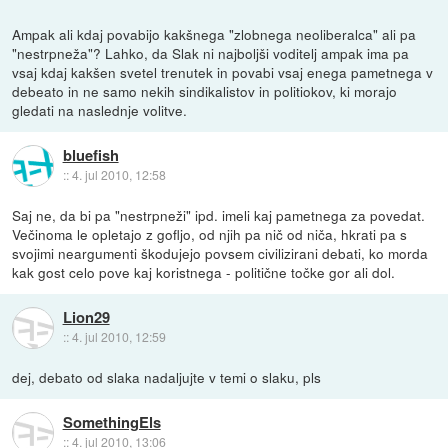
Ampak ali kdaj povabijo kakšnega "zlobnega neoliberalca" ali pa
"nestrpneža"? Lahko, da Slak ni najboljši voditelj ampak ima pa
vsaj kdaj kakšen svetel trenutek in povabi vsaj enega pametnega v
debeato in ne samo nekih sindikalistov in politiokov, ki morajo
gledati na naslednje volitve.
bluefish
::
4. jul 2010, 12:58
Saj ne, da bi pa "nestrpneži" ipd. imeli kaj pametnega za povedat.
Večinoma le opletajo z gofljo, od njih pa nič od niča, hkrati pa s
svojimi neargumenti škodujejo povsem civilizirani debati, ko morda
kak gost celo pove kaj koristnega - politične točke gor ali dol.
Lion29
::
4. jul 2010, 12:59
dej, debato od slaka nadaljujte v temi o slaku, pls
SomethingEls
::
4. jul 2010, 13:06