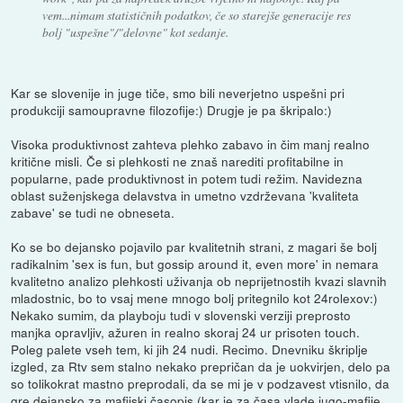
vem...nimam statističnih podatkov, če so starejše generacije res
bolj "uspešne"/"delovne" kot sedanje.
Kar se slovenije in juge tiče, smo bili neverjetno uspešni pri
produkciji samoupravne filozofije:) Drugje je pa škripalo:)
Visoka produktivnost zahteva plehko zabavo in čim manj realno
kritične misli. Če si plehkosti ne znaš narediti profitabilne in
popularne, pade produktivnost in potem tudi režim. Navidezna
oblast suženjskega delavstva in umetno vzdrževana 'kvaliteta
zabave' se tudi ne obneseta.
Ko se bo dejansko pojavilo par kvalitetnih strani, z magari še bolj
radikalnim 'sex is fun, but gossip around it, even more' in nemara
kvalitetno analizo plehkosti uživanja ob neprijetnostih kvazi slavnih
mladostnic, bo to vsaj mene mnogo bolj pritegnilo kot 24rolexov:)
Nekako sumim, da playboju tudi v slovenski verziji preprosto
manjka opravljiv, ažuren in realno skoraj 24 ur prisoten touch.
Poleg palete vseh tem, ki jih 24 nudi. Recimo. Dnevniku škriplje
izgled, za Rtv sem stalno nekako prepričan da je uokvirjen, delo pa
so tolikokrat mastno preprodali, da se mi je v podzavest vtisnilo, da
gre dejansko za mafijski časopis (kar je za časa vlade jugo-mafije