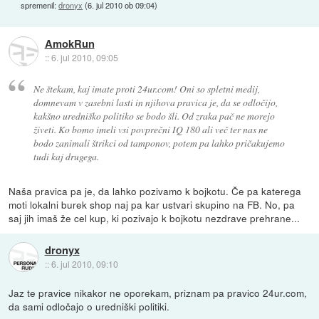
spremenil:
dronyx
(
6. jul 2010 ob 09:04
)
AmokRun
::
6. jul 2010, 09:05
Ne štekam, kaj imate proti 24ur.com! Oni so spletni medij,
domnevam v zasebni lasti in njihova pravica je, da se odločijo,
kakšno uredniško politiko se bodo šli. Od zraka pač ne morejo
živeti. Ko bomo imeli vsi povprečni IQ 180 ali več ter nas ne
bodo zanimali štrikci od tamponov, potem pa lahko pričakujemo
tudi kaj drugega.
Naša pravica pa je, da lahko pozivamo k bojkotu. Če pa katerega
moti lokalni burek shop naj pa kar ustvari skupino na FB. No, pa
saj jih imaš že cel kup, ki pozivajo k bojkotu nezdrave prehrane...
dronyx
::
6. jul 2010, 09:10
Jaz te pravice nikakor ne oporekam, priznam pa pravico 24ur.com,
da sami odločajo o uredniški politiki.