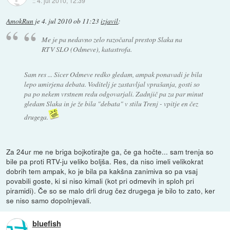
::
4. jul 2010, 12:39
AmokRun
je
4. jul 2010 ob 11:23
izjavil
:
Me je pa nedavno zelo razočaral prestop Slaka na
RTV SLO (Odmeve), katastrofa.
Sam res ... Sicer Odmeve redko gledam, ampak ponavadi je bila
lepo umirjena debata. Voditelj je zastavljal vprašanja, gosti so
pa po nekem vrstnem redu odgovarjali. Zadnjič pa za par minut
gledam Slaka in je že bila "debata" v stilu Trenj - vpitje en čez
drugega.
Za 24ur me ne briga bojkotirajte ga, če ga hočte... sam trenja so
bile pa proti RTV-ju veliko boljša. Res, da niso imeli velikokrat
dobrih tem ampak, ko je bila pa kakšna zanimiva so pa vsaj
povabili goste, ki si niso kimali (kot pri odmevih in sploh pri
piramidi). Če so se malo drli drug čez drugega je bilo to zato, ker
se niso samo dopolnjevali.
bluefish