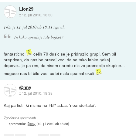
Lion29
::
12. jul 2010, 18:30
Tr0n
je
12. jul 2010 ob 18:11
izjavil
:
In kak napreduje tale bojkot?
fantasticno
celih 70 dusic se je pridruzilo grupi. Sem bil
preprican, da nas bo precej vec, da se tako lahko nekaj
dopove...je pa res, da nisem naredu nic za promocijo skupine...
mogoce nas bi bilo vec, ce bi malo spamal okoli
@nny
::
12. jul 2010, 18:38
Kaj pa tisti, ki nismo na FB? a.k.a. 'neandertalci'.
Zgodovina sprememb…
spremenila:
@nny
(
12. jul 2010 ob 18:38
)