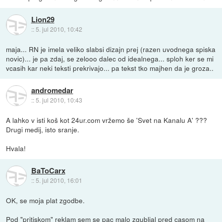
Lion29
::
5. jul 2010, 10:42
maja... RN je imela veliko slabsi dizajn prej (razen uvodnega spiska
novic)... je pa zdaj, se zelooo dalec od idealnega... sploh ker se mi
vcasih kar neki teksti prekrivajo... pa tekst tko majhen da je groza..
andromedar
::
5. jul 2010, 10:43
A lahko v isti koš kot 24ur.com vržemo še 'Svet na Kanalu A' ???
Drugi medij, isto sranje.
Hvala!
BaToCarx
::
5. jul 2010, 16:01
OK, se moja plat zgodbe.
Pod "pritiskom" reklam sem se pac malo zgubljal pred casom na