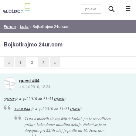
☰
Forum
»
Loža
»
Bojkotirajmo 24ur.com
Bojkotirajmo 24ur.com
2
«
1
3
»
guest #44
::
4. jul 2010, 12:24
opeter
je
4. jul 2010 ob 11:55
izjavil
:
guest #44
je
4. jul 2010 ob 11:25
izjavil
:
Tista o mokrih slovenskih šolarkah pa je res odličen
prikaz, kako danes mladina deluje. Nekoč se je to
dogajalo pri 22tih zdej je padlo na 16. Heh, how
much lower