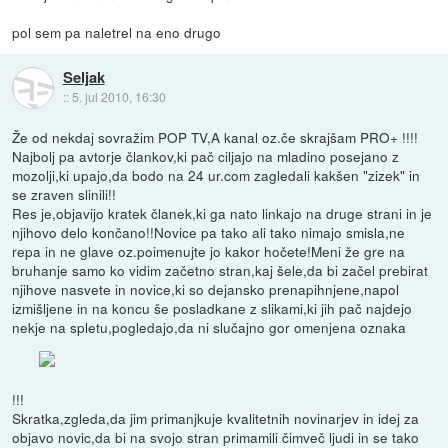
pol sem pa naletrel na eno drugo
Seljak
::
5. jul 2010, 16:30
Že od nekdaj sovražim POP TV,A kanal oz.če skrajšam PRO+ !!!!
Najbolj pa avtorje člankov,ki pač ciljajo na mladino posejano z
mozolji,ki upajo,da bodo na 24 ur.com zagledali kakšen "zizek" in
se zraven slinili!!
Res je,objavijo kratek članek,ki ga nato linkajo na druge strani in je
njihovo delo končano!!Novice pa tako ali tako nimajo smisla,ne
repa in ne glave oz.poimenujte jo kakor hočete!Meni že gre na
bruhanje samo ko vidim začetno stran,kaj šele,da bi začel prebirat
njihove nasvete in novice,ki so dejansko prenapihnjene,napol
izmišljene in na koncu še posladkane z slikami,ki jih pač najdejo
nekje na spletu,pogledajo,da ni slučajno gor omenjena oznaka
!!!
Skratka,zgleda,da jim primanjkuje kvalitetnih novinarjev in idej za
objavo novic,da bi na svojo stran primamili čimveč ljudi in se tako