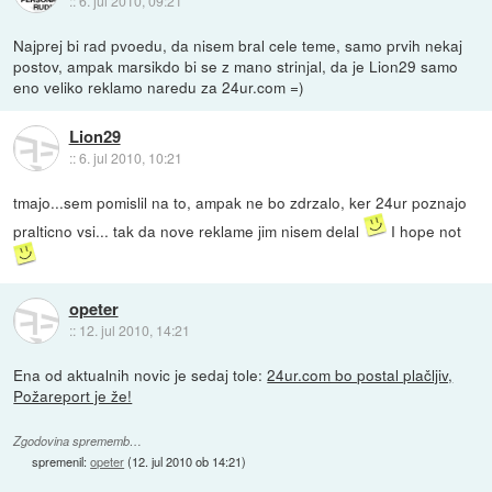
::
6. jul 2010, 09:21
Najprej bi rad pvoedu, da nisem bral cele teme, samo prvih nekaj
postov, ampak marsikdo bi se z mano strinjal, da je Lion29 samo
eno veliko reklamo naredu za 24ur.com =)
Lion29
::
6. jul 2010, 10:21
tmajo...sem pomislil na to, ampak ne bo zdrzalo, ker 24ur poznajo
pralticno vsi... tak da nove reklame jim nisem delal
I hope not
opeter
::
12. jul 2010, 14:21
Ena od aktualnih novic je sedaj tole:
24ur.com bo postal plačljiv,
Požareport je že!
Zgodovina sprememb…
spremenil:
opeter
(
12. jul 2010 ob 14:21
)