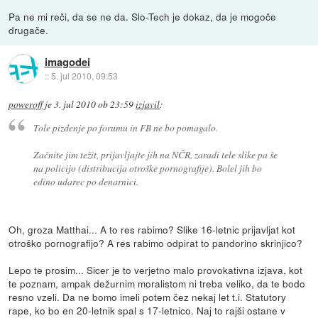
Pa ne mi reči, da se ne da. Slo-Tech je dokaz, da je mogoče
drugače.
imagodei
::
5. jul 2010, 09:53
poweroff
je
3. jul 2010 ob 23:59
izjavil
:
Tole pizdenje po forumu in FB ne bo pomagalo.
Začnite jim težit, prijavljajte jih na NČR, zaradi tele slike pa še
na policijo (distribucija otroške pornografije). Bolel jih bo
edino udarec po denarnici.
Oh, groza Matthai... A to res rabimo? Slike 16-letnic prijavljat kot
otroško pornografijo? A res rabimo odpirat to pandorino skrinjico?
Lepo te prosim... Sicer je to verjetno malo provokativna izjava, kot
te poznam, ampak dežurnim moralistom ni treba veliko, da te bodo
resno vzeli. Da ne bomo imeli potem čez nekaj let t.i. Statutory
rape, ko bo en 20-letnik spal s 17-letnico. Naj to rajši ostane v