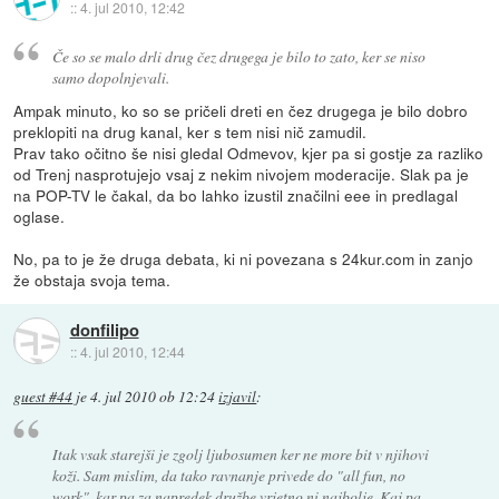
::
4. jul 2010, 12:42
Če so se malo drli drug čez drugega je bilo to zato, ker se niso
samo dopolnjevali.
Ampak minuto, ko so se pričeli dreti en čez drugega je bilo dobro
preklopiti na drug kanal, ker s tem nisi nič zamudil.
Prav tako očitno še nisi gledal Odmevov, kjer pa si gostje za razliko
od Trenj nasprotujejo vsaj z nekim nivojem moderacije. Slak pa je
na POP-TV le čakal, da bo lahko izustil značilni eee in predlagal
oglase.
No, pa to je že druga debata, ki ni povezana s 24kur.com in zanjo
že obstaja svoja tema.
donfilipo
::
4. jul 2010, 12:44
guest #44
je
4. jul 2010 ob 12:24
izjavil
:
Itak vsak starejši je zgolj ljubosumen ker ne more bit v njihovi
koži. Sam mislim, da tako ravnanje privede do "all fun, no
work", kar pa za napredek družbe vrjetno ni najbolje. Kaj pa