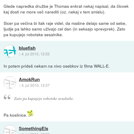
Glede napredka družbe je Thomas enkrat nekaj napisal, da človek
kaj dosti ne more več narediti (oz. nekaj v tem smislu).
Sicer pa večina bi itak raje videl, da mašine delajo same od sebe,
ljudje pa lahko samo uživajo cel dan (in seksajo vprevprek). Zato
pa kupujejo robotske sesalnike.
bluefish
::
4. jul 2010, 12:33
In potem prideš nekam na nivo osebkov iz filma WALL-E.
AmokRun
::
4. jul 2010, 12:37
Zato pa kupujejo robotske sesalnike.
Pa kosilnice.
SomethingEls