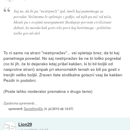
Saj ne, da bi pa "nestrpneži" ipd. imeli kaj pametnega za
povedat. Večinoma le opletajo z gofljo, od njih pa nič od niča,
hkrati pa s svojimi neargumenti škodujejo povsem civilizirani
debati, ko morda kak gost celo pove kaj koristnega - politične
točke gor ali dol.
To ni samo na strani "nestrpnežev"... vsi opletajo brez, da bi kaj
pametnega povedal. No saj nestrpnežev še ne bi toliko pogrešal
(no bi jih, če bi dejansko kdaj prišel kakšen, ki bi bil boljši od
nasprotne strani) ampak pri ekonomskih temah so bili pa gosti v
trenjih veliko boljši. Zraven tiste sindikalne golazni vsaj še kakšen
Pezdir in podobni.
(Poste lahko moderator premakne v drugo temo)
Zgodovina sprememb…
spremenil:
SomethingEls
(
4. jul 2010 ob 13:07
)
Lion29
::
4. jul 2010, 13:47