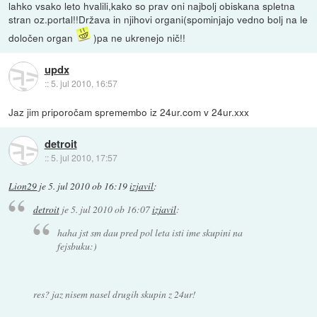
lahko vsako leto hvalili,kako so prav oni najbolj obiskana spletna
stran oz.portal!!Država in njihovi organi(spominjajo vedno bolj na le
določen organ
)pa ne ukrenejo nič!!
updx
::
5. jul 2010, 16:57
Jaz jim priporočam spremembo iz 24ur.com v 24ur.xxx
detroit
::
5. jul 2010, 17:57
Lion29
je
5. jul 2010 ob 16:19
izjavil
:
detroit
je
5. jul 2010 ob 16:07
izjavil
:
haha jst sm dau pred pol leta isti ime skupini na
fejsbuku:)
res? jaz nisem nasel drugih skupin z 24ur!