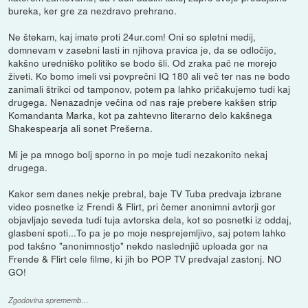
bureka, ker gre za nezdravo prehrano.
Ne štekam, kaj imate proti 24ur.com! Oni so spletni medij,
domnevam v zasebni lasti in njihova pravica je, da se odločijo,
kakšno uredniško politiko se bodo šli. Od zraka pač ne morejo
živeti. Ko bomo imeli vsi povprečni IQ 180 ali več ter nas ne bodo
zanimali štrikci od tamponov, potem pa lahko pričakujemo tudi kaj
drugega. Nenazadnje večina od nas raje prebere kakšen strip
Komandanta Marka, kot pa zahtevno literarno delo kakšnega
Shakespearja ali sonet Prešerna.
Mi je pa mnogo bolj sporno in po moje tudi nezakonito nekaj
drugega.
Kakor sem danes nekje prebral, baje TV Tuba predvaja izbrane
video posnetke iz Frendi & Flirt, pri čemer anonimni avtorji gor
objavljajo seveda tudi tuja avtorska dela, kot so posnetki iz oddaj,
glasbeni spoti...To pa je po moje nesprejemljivo, saj potem lahko
pod takšno "anonimnostjo" nekdo naslednjič uploada gor na
Frende & Flirt cele filme, ki jih bo POP TV predvajal zastonj. NO
GO!
Zgodovina sprememb…