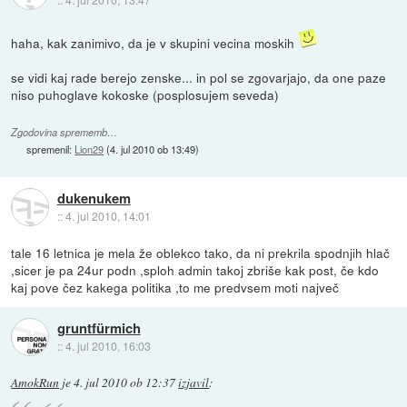
haha, kak zanimivo, da je v skupini vecina moskih
se vidi kaj rade berejo zenske... in pol se zgovarjajo, da one paze
niso puhoglave kokoske (posplosujem seveda)
Zgodovina sprememb…
spremenil:
Lion29
(
4. jul 2010 ob 13:49
)
dukenukem
::
4. jul 2010, 14:01
tale 16 letnica je mela že oblekco tako, da ni prekrila spodnjih hlač
,sicer je pa 24ur podn ,sploh admin takoj zbriše kak post, če kdo
kaj pove čez kakega politika ,to me predvsem moti največ
gruntfürmich
::
4. jul 2010, 16:03
AmokRun
je
4. jul 2010 ob 12:37
izjavil
: