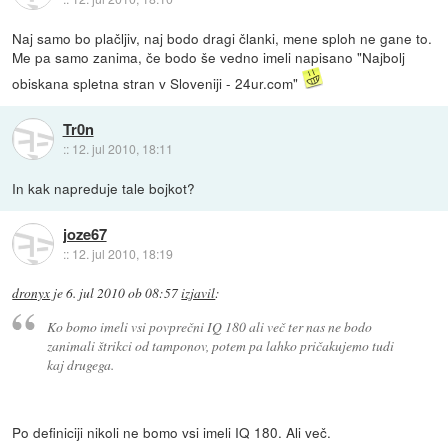
Naj samo bo plačljiv, naj bodo dragi članki, mene sploh ne gane to.
Me pa samo zanima, če bodo še vedno imeli napisano "Najbolj
obiskana spletna stran v Sloveniji - 24ur.com"
Tr0n
::
12. jul 2010, 18:11
In kak napreduje tale bojkot?
joze67
::
12. jul 2010, 18:19
dronyx
je
6. jul 2010 ob 08:57
izjavil
:
Ko bomo imeli vsi povprečni IQ 180 ali več ter nas ne bodo
zanimali štrikci od tamponov, potem pa lahko pričakujemo tudi
kaj drugega.
Po definiciji nikoli ne bomo vsi imeli IQ 180. Ali več.