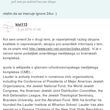
pol sem pa naletrel na eno drugo
mislim da se imenuje ignore 24ur :)
kivi113
::
6. jul 2010, 01:46
Kot sem omenil že v drugi temi, je najverjetnejši razlog obupne
kvalitete in nepreverjenih, skrajno pro-ameriških informacij v tem,
da za poptv stoji
http://www.cetv-net.com/en/index.shtml
, ki je v
osnovi samo podaljšek ameriškega medijskega oz brainwash
kompleksa.
quote iz wikipedie o glavnem vzhodnoevropskega medijskega
kompleksa (CME)..:
Lauder is actively involved in numerous civic organizations,
including the Conference of Presidents of Major American Jewish
Organizations, the Jewish National Fund, the World Jewish
Congress, the American Jewish Joint Distribution Committee, the
Anti-Defamation League, the Jewish Theological Seminary,
Brandeis University, and the Abraham Fund. With his brother he
founded the Lauder Institute at Wharton School. Lauder has also
served as a Finance Chairman of the New York State Republican