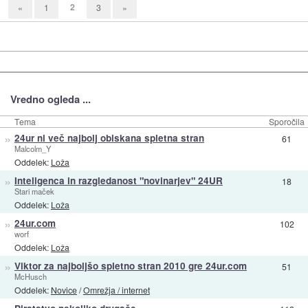
2
«
1
3
»
Vredno ogleda ...
Tema
Sporočila
»
24ur ni več najbolj obiskana spletna stran
61
Malcolm_Y
Oddelek:
Loža
»
Inteligenca in razgledanost "novinarjev" 24UR
18
Stari maček
Oddelek:
Loža
»
24ur.com
102
worf
Oddelek:
Loža
»
Viktor za najboljšo spletno stran 2010 gre 24ur.com
51
McHusch
Oddelek:
Novice
/
Omrežja / internet