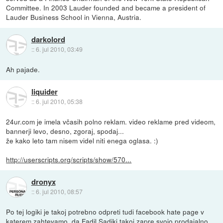
Committee. In 2003 Lauder founded and became a president of
Lauder Business School in Vienna, Austria.
darkolord
::
6. jul 2010, 03:49
Ah pajade.
liquider
::
6. jul 2010, 05:38
24ur.com je imela včasih polno reklam. video reklame pred videom,
bannerji levo, desno, zgoraj, spodaj...
že kako leto tam nisem videl niti enega oglasa. :)
http://userscripts.org/scripts/show/570...
dronyx
::
6. jul 2010, 08:57
Po tej logiki je takoj potrebno odpreti tudi facebook hate page v
katerem zahtevamo, da Fadil Sadiki takoj zapre svojo prodajalno