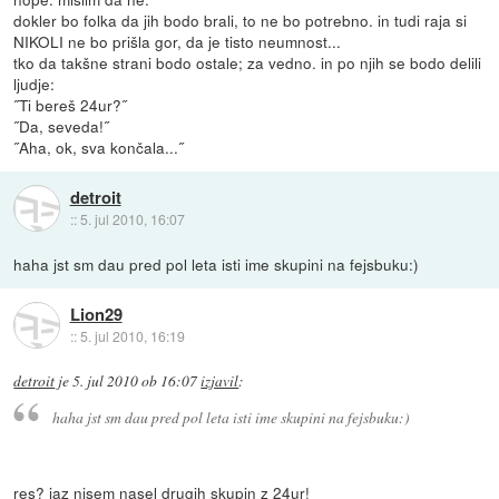
dokler bo folka da jih bodo brali, to ne bo potrebno. in tudi raja si
NIKOLI ne bo prišla gor, da je tisto neumnost...
tko da takšne strani bodo ostale; za vedno. in po njih se bodo delili
ljudje:
˝Ti bereš 24ur?˝
˝Da, seveda!˝
˝Aha, ok, sva končala...˝
detroit
::
5. jul 2010, 16:07
haha jst sm dau pred pol leta isti ime skupini na fejsbuku:)
Lion29
::
5. jul 2010, 16:19
detroit
je
5. jul 2010 ob 16:07
izjavil
:
haha jst sm dau pred pol leta isti ime skupini na fejsbuku:)
res? jaz nisem nasel drugih skupin z 24ur!