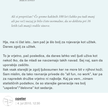
Ali si prepričan? Če gremo kakšnih 100 let (lahko pa tudi manj
ali pa več) nazaj je bilo čisto normalno, da so dekleta pri 16
letih (ali manj) rodile sinove.
Hja, ma ni čist isto...tam pač je šlo bolj za rojevanje kot užitek.
Danes zgolj za užitek.
To je vrjetno, pač posledica, da danes lahko več ljudi uživa kot
nekoč tko, da še mladi se navzemajo takih navad. Sej naj, sam da
uporabijo zaščito.
Itak vsak starejši je zgolj ljubosumen ker ne more bit v njihovi koži.
Sam mislim, da tako ravnanje privede do "all fun, no work", kar pa
za napredek družbe vrjetno ni najbolje. Kaj pa vem...nimam
statističnih podatkov, če so starejše generacije res bolj
"uspešne"/"delovne" kot sedanje.
opeter
::
4. jul 2010, 12:30