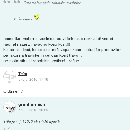
Zato pa kupujejo robotske sesalnike.
Pa kosilnice.
točno tko! motorne kosilnice! pa vi folk niste normalni! vse bi
nagnal nazaj z navadno koso kosit!!!
kje so tisti časi, ko so celo noč klepali koso, zjutraj še pred svitom
pa takoj na travnike in cel dan kosit travo...
ne motornih niti robotskih kosilnic!!! ročne!!
Tr0n
::
4. jul 2010, 17:16
Oldtimer. ;)
gruntfürmich
::
4. jul 2010, 18:09
Tr0n
je
4. jul 2010 ob 17:16
izjavil
: