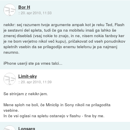
Bor H
::
20. apr 2010, 11:33
nekikr: sej razumem tvoje argumente ampak kot je reku Ted, Flash
je sestavni del spleta, tudi če ga na mobitelu imaš ga lahko še
zmerej diseblaš (vsaj nokie to znajo, in ne, nisem nokia fanboy ker
je ne bom verjetno nikol več kupu), pričakovat od vseh ponudnikov
spletnih vsebin da se prilagodijo enemu telefonu je pa najmanj
neumno.
iPhone userji ste pa vmes talci...
Limit-sky
::
20. apr 2010, 11:39
Se strinjam z nekikr-jem.
Mene sploh ne boli, če Miniclip in Sony nikoli ne prilagodita
vsebine.
In če vsi oglasi na spletu ostanejo v flashu - fine by me.
Lonsarg