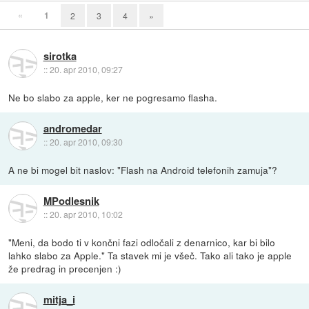
«
1
2
3
4
»
sirotka
::
20. apr 2010, 09:27
Ne bo slabo za apple, ker ne pogresamo flasha.
andromedar
::
20. apr 2010, 09:30
A ne bi mogel bit naslov: "Flash na Android telefonih zamuja"?
MPodlesnik
::
20. apr 2010, 10:02
"Meni, da bodo ti v končni fazi odločali z denarnico, kar bi bilo
lahko slabo za Apple." Ta stavek mi je všeč. Tako ali tako je apple
že predrag in precenjen :)
mitja_i