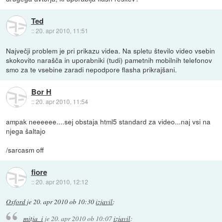
Ted
::
20. apr 2010, 11:51
Največji problem je pri prikazu videa. Na spletu število video vsebin
skokovito narašča in uporabniki (tudi) pametnih mobilnih telefonov
smo za te vsebine zaradi nepodpore flasha prikrajšani.
Bor H
::
20. apr 2010, 11:54
ampak neeeeee....sej obstaja html5 standard za video...naj vsi na
njega šaltajo
/sarcasm off
fiore
::
20. apr 2010, 12:12
Oxford
je
20. apr 2010 ob 10:30
izjavil
:
mitja_i
je
20. apr 2010 ob 10:07
izjavil
: