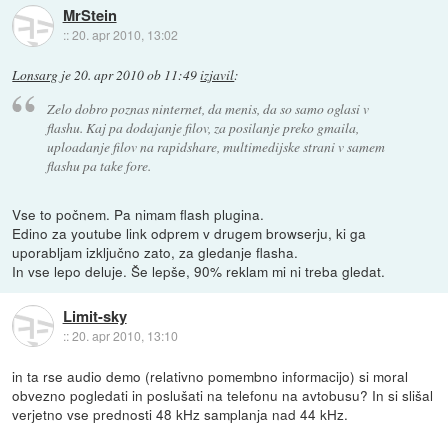
MrStein
::
20. apr 2010, 13:02
Lonsarg
je
20. apr 2010 ob 11:49
izjavil
:
Zelo dobro poznas ninternet, da menis, da so samo oglasi v
flashu. Kaj pa dodajanje filov, za posilanje preko gmaila,
uploadanje filov na rapidshare, multimedijske strani v samem
flashu pa take fore.
Vse to počnem. Pa nimam flash plugina.
Edino za youtube link odprem v drugem browserju, ki ga
uporabljam izključno zato, za gledanje flasha.
In vse lepo deluje. Še lepše, 90% reklam mi ni treba gledat.
Limit-sky
::
20. apr 2010, 13:10
in ta rse audio demo (relativno pomembno informacijo) si moral
obvezno pogledati in poslušati na telefonu na avtobusu? In si slišal
verjetno vse prednosti 48 kHz samplanja nad 44 kHz.