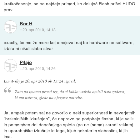
kratkočasenje, se pa najdejo primeri, ko delujoč Flash prišel HUDO
prav.
Bor H
::
20. apr 2010, 14:18
exactly, če me že more kej omejevat naj bo hardware ne software,
izbira ni nikoli slaba stvar
P4ajo
::
20. apr 2010, 14:26
Limit-sky
je
20. apr 2010 ob 13:24
izjavil
:
Zato pa imamo prosti trg, da si lahko vsakdo omisli tisto zadevo,
ki mu ustreza, glede na njegove potrebe.
Ja, ampak potem naj ne govorijo o neki superiornosti in neverjetnih
"brskalniških izkušnjah", če naprave ne podpirajo flasha, ki je velik
in pomemben del današnjega spleta (pa ne (samo) zaradi reklam)
in uporabniške izkušnje le tega, kljub nekaterim slabostim, ki jih
ima.