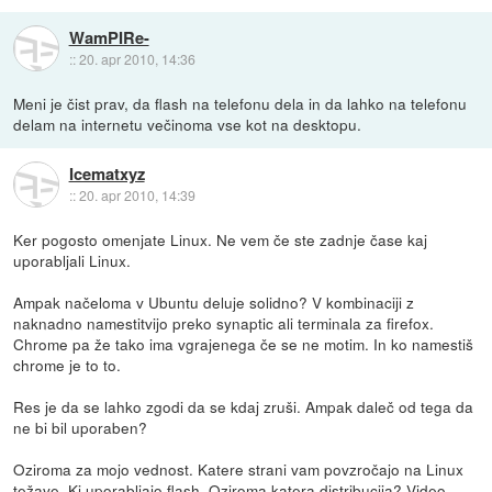
WamPIRe-
::
20. apr 2010, 14:36
Meni je čist prav, da flash na telefonu dela in da lahko na telefonu
delam na internetu večinoma vse kot na desktopu.
Icematxyz
::
20. apr 2010, 14:39
Ker pogosto omenjate Linux. Ne vem če ste zadnje čase kaj
uporabljali Linux.
Ampak načeloma v Ubuntu deluje solidno? V kombinaciji z
naknadno namestitvijo preko synaptic ali terminala za firefox.
Chrome pa že tako ima vgrajenega če se ne motim. In ko namestiš
chrome je to to.
Res je da se lahko zgodi da se kdaj zruši. Ampak daleč od tega da
ne bi bil uporaben?
Oziroma za mojo vednost. Katere strani vam povzročajo na Linux
težave. Ki uporabljajo flash. Oziroma katera distribucija? Video