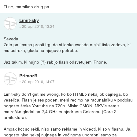
Ti ne, marsikdo drug pa.
Limit-sky
::
20. apr 2010, 13:24
Seveda.
Zato pa imamo prosti trg, da si lahko vsakdo omisli tisto zadevo, ki
mu ustreza, glede na njegove potrebe.
Jaz takim, ki nujno (?) rabijo flash odsvetujem iPhone.
PrimozR
::
20. apr 2010, 14:07
Limit-sky don't get me wrong, ko bo HTML5 nekaj običajnega, bo
veselica. Flash je res poden, meni recimo na računalniku v podpisu
pogosto šteka Youtube na 720p. Mislm CMON, MKVje sem z
matroško gledal na 2,4 GHz enojedrnem Celeronu (Core 2
arhitektura).
Ampak kot so rekli, niso samo reklame in videoti, ki so v flashu. Ja,
pogosto niso nekaj nujnega in večinoma uporabni samo za