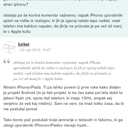
stran iphonu?
obstaja pa še kontra komentar vajinemu: napak iPhona uporabniki
sploh ne vidite iz razlogov, ki jih je zgoraj nekdo lepo naštel, vsak
telefon ima kakšno napako, da jih/je ne priznate je pa več ali manj
le v Apple kultu
lurker
::
20. apr 2010, 15:47
obstaja pa še kontra komentar vajinemu: napak iPhona
uporabniki sploh ne vidite iz razlogov, ki jih je zgoraj nekdo lepo
naštel, vsak telefon ima kakšno napako, da jih/je ne priznate je
pa več ali manj le v Apple kultu
Nimam iPhona/iPada. Ti pa lahko povem iz prve roke kako sfaljen
je projekt Android (to je tisti projekt, ki bo čez kake pol leta dobil ta
jebeni flash (ok, samo tisti telefoni, ki imajo 1GHz, ampak sej
verjetno že veš kaj mislim)). Sam ne vem, če imaš toliko časa, da bi
me poslušal jamrat.
Tako bomo pač poslušali tvoje jamrarije o težavah in fašizmu, ki ga
ubogi uporabniki iPhonov/iPadov morajo trpeti...