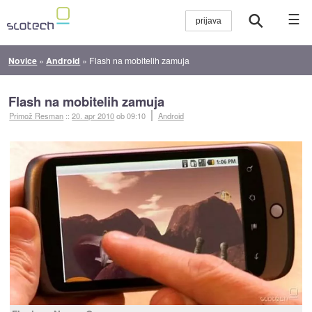
☰
Novice
»
Android
»
Flash na mobitelih zamuja
Flash na mobitelih zamuja
Primož Resman
::
20. apr 2010
ob 09:10
Android