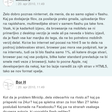
::
20. apr 2010, 11:49
Zelo dobro poznas ninternet, da menis, da so samo oglasi v flashu.
Kaj pa dodajanje filov, za posilanje preko gmaila, uploadanje filov
na rapidshare, multimedijske strani v samem flashu pa take fore.
Vsak, ki je kadarkoli izjavu, da browsanje na mobitelu se ni
primerljivo z desktop verzijo je vede ali pa neveda v bistvu izjavil,
da je flash vse kar manjka do tega, da ne bo potrebno mobilnih
verzij delat. Ko/ce bo internet sel pocasi na html 5 se to dela na
podrocj izdelovalcev strani, browser pac mora vse podpirati, kar je
na internetu, tudi ce bi blo flasha samo 1%, ali katere druge stvari,
browser pac naj vse podpira, bitke kater standard prevladuje ne bi
smele meti veze z browserji, kako to pocne Apple, naj
developerjem da nekaj, kar bo lazje narediti za njih stran v HTML5,
tako se nov format vpelje.
Bor H
::
20. apr 2010, 11:49
Kot da je problem Miniclip..dela videoarhiv na rtvslo.si? kaj pa
prispevki na 24ur? kaj pa spletna stran za Iron Man 2? lahko
poslušaš komade na Facebooku? Kaj pa na straneh vsakega
drugega avtorja, ki uporablja flash rešitev?