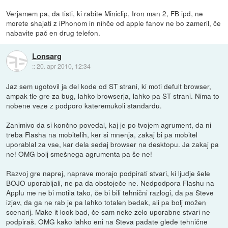
Verjamem pa, da tisti, ki rabite Miniclip, Iron man 2, FB ipd, ne
morete shajati z iPhonom in nihče od apple fanov ne bo zameril, če
nabavite pač en drug telefon.
Lonsarg
::
20. apr 2010, 12:34
Jaz sem ugotovil ja del kode od ST strani, ki moti defult browser,
ampak tle gre za bug, lahko browserja, lahko pa ST strani. Nima to
nobene veze z podporo kateremukoli standardu.
Zanimivo da si končno povedal, kaj je po tvojem agrument, da ni
treba Flasha na mobitelih, ker si mnenja, zakaj bi pa mobitel
uporablal za vse, kar dela sedaj browser na desktopu. Ja zakaj pa
ne! OMG bolj smešnega agrumenta pa še ne!
Razvoj gre naprej, naprave morajo podpirati stvari, ki ljudje šele
BOJO uporabljali, ne pa da obstoječe ne. Nedpodpora Flashu na
Applu me ne bi motila tako, če bi bili tehnični razlogi, da pa Steve
izjav, da ga ne rab je pa lahko totalen bedak, ali pa bolj možen
scenarij. Make it look bad, če sam neke zelo uporabne stvari ne
podpiraš. OMG kako lahko eni na Steva padate glede tehnične