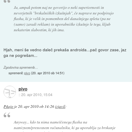
Ja, ampak potem naj ne govorijo o neki superiornosti in
neverjetnih "brskalniških izkušnjah", če naprave ne podpirajo
flasha, ki je velik in pomemben del današnjega spleta (pa ne
(samo) zaradi reklam) in uporabniške izkušnje le tega, kljub
nekaterim slabostim, ki jih ima.
Hjah, meni še vedno daleč prekaša androida...pač govor zase, jaz
ga ne pogrešam...
Zgodovina sprememb…
spremenil:
pivo
(
20. apr 2010 ob 14:51
)
pivo
::
20. apr 2010, 15:04
P4ajo
je
20. apr 2010 ob 14:26
izjavil
:
Anyway... kdo tu nima nameščenega flasha na
namiznem/prenosnem računalniku, ki ga uporablja za brskanje