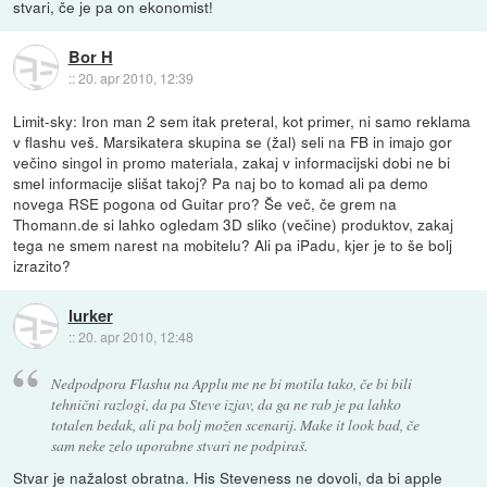
stvari, če je pa on ekonomist!
Bor H
::
20. apr 2010, 12:39
Limit-sky: Iron man 2 sem itak preteral, kot primer, ni samo reklama
v flashu veš. Marsikatera skupina se (žal) seli na FB in imajo gor
večino singol in promo materiala, zakaj v informacijski dobi ne bi
smel informacije slišat takoj? Pa naj bo to komad ali pa demo
novega RSE pogona od Guitar pro? Še več, če grem na
Thomann.de si lahko ogledam 3D sliko (večine) produktov, zakaj
tega ne smem narest na mobitelu? Ali pa iPadu, kjer je to še bolj
izrazito?
lurker
::
20. apr 2010, 12:48
Nedpodpora Flashu na Applu me ne bi motila tako, če bi bili
tehnični razlogi, da pa Steve izjav, da ga ne rab je pa lahko
totalen bedak, ali pa bolj možen scenarij. Make it look bad, če
sam neke zelo uporabne stvari ne podpiraš.
Stvar je nažalost obratna. His Steveness ne dovoli, da bi apple