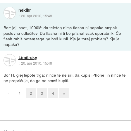
nekikr
::
20. apr 2010, 15:48
Bor: joj, spet, 1000ič: da telefon nima flasha ni napaka ampak
poslovna odločitev. Da flasha ni ti bo priznal vsak uporabnik. Če
flash rabiš potem tega ne boš kupil. Kje je torej problem? Kje je
napaka?
Limit-sky
::
20. apr 2010, 15:48
Bor H, glej lepote trga: nihče te ne sili, da kupiš iPhone, in nihče te
ne prepričuje, da ga ne smeš kupiti.
«
1
2
3
4
»