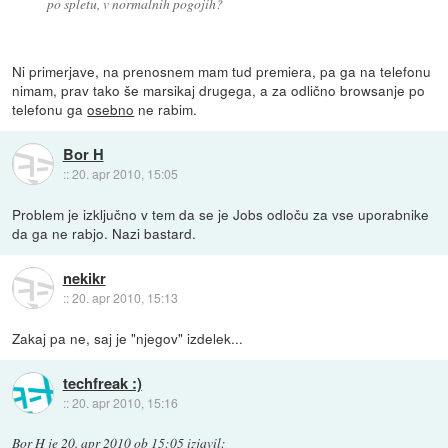
po spletu, v normalnih pogojih?
Ni primerjave, na prenosnem mam tud premiera, pa ga na telefonu
nimam, prav tako še marsikaj drugega, a za odlično browsanje po
telefonu ga
osebno
ne rabim.
Bor H
::
20. apr 2010, 15:05
Problem je izključno v tem da se je Jobs odloču za vse uporabnike
da ga ne rabjo. Nazi bastard.
nekikr
::
20. apr 2010, 15:13
Zakaj pa ne, saj je "njegov" izdelek...
techfreak :)
::
20. apr 2010, 15:16
Bor H
je
20. apr 2010 ob 15:05
izjavil
: