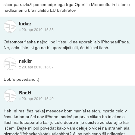
sicer pa razloži pomen odprtega trga Operi in Microsoftu in tistemu
nadležnemu brainchildu EU birokratov
lurker
::
20. apr 2010, 15:35
Odsotnost flasha najbolj boli tiste, ki ne uporabljajo iPhonea/iPada.
Ne, celo tiste, ki ga ne bi uporabljali niti, če bi imel flash.
nekikr
::
20. apr 2010, 15:37
Dobro povedano :)
Bor H
::
20. apr 2010, 15:40
Heh, ni res, čez nekaj mesecev bom menjal telefon, morda celo v
času ko bo prišel nov iPhone, sodeč po prvih slikah bo imel celo
flash na fotoaparatu kar je zelo dobro in je ubistvu že skoraj to kar
iščem. Dejte mi pol povedat kako vam delujejo videi na straneh ala
gizmodo/lifehacker/kotaku/fleshbot? Al so pohlevno šli prilagajat