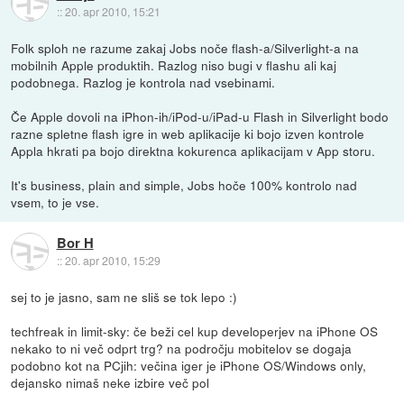
::
20. apr 2010, 15:21
Folk sploh ne razume zakaj Jobs noče flash-a/Silverlight-a na
mobilnih Apple produktih. Razlog niso bugi v flashu ali kaj
podobnega. Razlog je kontrola nad vsebinami.
Če Apple dovoli na iPhon-ih/iPod-u/iPad-u Flash in Silverlight bodo
razne spletne flash igre in web aplikacije ki bojo izven kontrole
Appla hkrati pa bojo direktna kokurenca aplikacijam v App storu.
It's business, plain and simple, Jobs hoče 100% kontrolo nad
vsem, to je vse.
Bor H
::
20. apr 2010, 15:29
sej to je jasno, sam ne sliš se tok lepo :)
techfreak in limit-sky: če beži cel kup developerjev na iPhone OS
nekako to ni več odprt trg? na področju mobitelov se dogaja
podobno kot na PCjih: večina iger je iPhone OS/Windows only,
dejansko nimaš neke izbire več pol