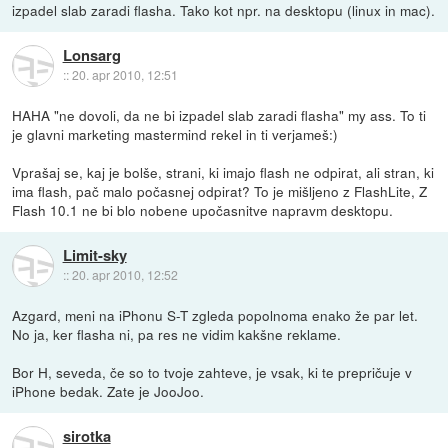
izpadel slab zaradi flasha. Tako kot npr. na desktopu (linux in mac).
Lonsarg
::
20. apr 2010, 12:51
HAHA "ne dovoli, da ne bi izpadel slab zaradi flasha" my ass. To ti
je glavni marketing mastermind rekel in ti verjameš:)
Vprašaj se, kaj je bolše, strani, ki imajo flash ne odpirat, ali stran, ki
ima flash, pač malo počasnej odpirat? To je mišljeno z FlashLite, Z
Flash 10.1 ne bi blo nobene upočasnitve napravm desktopu.
Limit-sky
::
20. apr 2010, 12:52
Azgard, meni na iPhonu S-T zgleda popolnoma enako že par let.
No ja, ker flasha ni, pa res ne vidim kakšne reklame.
Bor H, seveda, če so to tvoje zahteve, je vsak, ki te prepričuje v
iPhone bedak. Zate je JooJoo.
sirotka