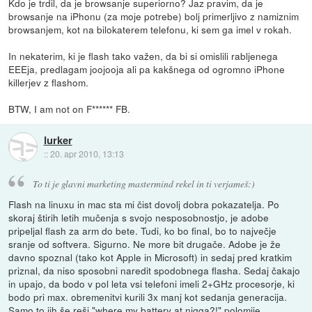
Kdo je trdil, da je browsanje superiorno? Jaz pravim, da je
browsanje na iPhonu (za moje potrebe) bolj primerljivo z namiznim
browsanjem, kot na bilokaterem telefonu, ki sem ga imel v rokah.
In nekaterim, ki je flash tako važen, da bi si omislili rabljenega
EEEja, predlagam joojooja ali pa kakšnega od ogromno iPhone
killerjev z flashom.
BTW, I am not on F****** FB.
lurker
::
20. apr 2010, 13:13
To ti je glavni marketing mastermind rekel in ti verjameš:)
Flash na linuxu in mac sta mi čist dovolj dobra pokazatelja. Po
skoraj štirih letih mučenja s svojo nesposobnostjo, je adobe
pripeljal flash za arm do bete. Tudi, ko bo final, bo to največje
sranje od softvera. Sigurno. Ne more bit drugače. Adobe je že
davno spoznal (tako kot Apple in Microsoft) in sedaj pred kratkim
priznal, da niso sposobni naredit spodobnega flasha. Sedaj čakajo
in upajo, da bodo v pol leta vsi telefoni imeli 2+GHz procesorje, ki
bodo pri max. obremenitvi kurili 3x manj kot sedanja generacija.
Samo to jih še reši "where my battery at nigga?!" polomije.