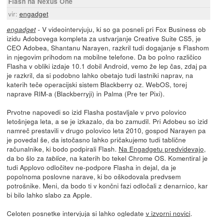
Flash na Nexus One
vir:
engadget
- V videointervjuju, ki so ga posneli pri Fox Business ob
engadget
izidu Adobovega kompleta za ustvarjanje Creative Suite CS5, je
CEO Adobea, Shantanu Narayen, razkril tudi dogajanje s Flashom
in njegovim prihodom na mobilne telefone. Da bo polno različico
Flasha v obliki izdaje 10.1 dobil Android, vemo že lep čas, zdaj pa
je razkril, da si podobno lahko obetajo tudi lastniki naprav, na
katerih teče operacijski sistem Blackberry oz. WebOS, torej
naprave RIM-a (Blackberryji) in Palma (Pre ter Pixi).
Prvotne napovedi so izid Flasha postavljale v prvo polovico
letošnjega leta, a se je izkazalo, da bo zamudil. Pri Adobeu so izid
namreč prestavili v drugo polovico leta 2010, gospod Narayen pa
je povedal še, da istočasno lahko pričakujemo tudi tablične
računalnike, ki bodo podpirali Flash.
Na Engadgetu predvidevajo
,
da bo šlo za
, na katerih bo tekel Chrome OS. Komentiral je
tablice
tudi Applovo odločitev ne-podpore Flasha in dejal, da je
popolnoma poslovne narave, ki bo oškodovala predvsem
potrošnike. Meni, da bodo ti v končni fazi odločali z denarnico, kar
bi bilo lahko slabo za Apple.
Celoten posnetke intervjuja si lahko ogledate
v izvorni novici
.