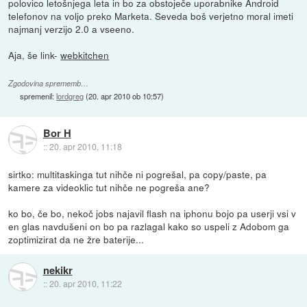
polovico letošnjega leta in bo za obstoječe uporabnike Android
telefonov na voljo preko Marketa. Seveda boš verjetno moral imeti
najmanj verzijo 2.0 a vseeno.
Aja, še link-
webkitchen
Zgodovina sprememb…
spremenil:
lordgreg
(
20. apr 2010 ob 10:57
)
Bor H
::
20. apr 2010, 11:18
sirtko: multitaskinga tut nihče ni pogrešal, pa copy/paste, pa
kamere za videoklic tut nihče ne pogreša ane?
ko bo, če bo, nekoč jobs najavil flash na iphonu bojo pa userji vsi v
en glas navdušeni on bo pa razlagal kako so uspeli z Adobom ga
zoptimizirat da ne žre baterije...
nekikr
::
20. apr 2010, 11:22