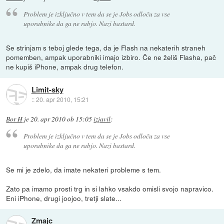
Problem je izključno v tem da se je Jobs odloču za vse
uporabnike da ga ne rabjo. Nazi bastard.
Se strinjam s teboj glede tega, da je Flash na nekaterih straneh
pomemben, ampak uporabniki imajo izbiro. Če ne želiš Flasha, pač
ne kupiš iPhone, ampak drug telefon.
Limit-sky
::
20. apr 2010, 15:21
Bor H
je
20. apr 2010 ob 15:05
izjavil
:
Problem je izključno v tem da se je Jobs odloču za vse
uporabnike da ga ne rabjo. Nazi bastard.
Se mi je zdelo, da imate nekateri probleme s tem.
Zato pa imamo prosti trg in si lahko vsakdo omisli svojo napravico.
Eni iPhone, drugi joojoo, tretji slate...
Zmajc