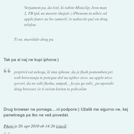
Verjamem pa, da tisti, ki rabite Miniclip, Iron man
2, FB ipd, ne morete shajati z iPhonom in nihče od
apple fanov ne bo zameril, če nabavite pač en drug
telefon.
Ti ne, marsikdo drug pa.
Tak pa si naj ne kupi iphona:)
prepričevat nekoga, ki ima iphone, da je flash pomemben pri
web browsanju te potegne dol na njihov nivo. na apple nivo.
govori, da ne rabi flasha, ampak, _ko pa ga rabi_ pa uporabi
drug browser. če ti rečem kreten te pohvalim
Drug browser ne pomaga....ni podpore:) Užališ me sigurno ne, kej
pametnega pa tko ne veš povedat.
P4ajo
je
20. apr 2010 ob 14:26
izjavil
: