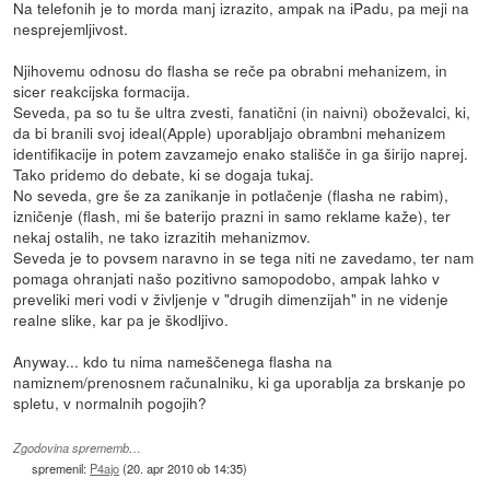
Na telefonih je to morda manj izrazito, ampak na iPadu, pa meji na
nesprejemljivost.
Njihovemu odnosu do flasha se reče pa obrabni mehanizem, in
sicer reakcijska formacija.
Seveda, pa so tu še ultra zvesti, fanatični (in naivni) oboževalci, ki,
da bi branili svoj ideal(Apple) uporabljajo obrambni mehanizem
identifikacije in potem zavzamejo enako stališče in ga širijo naprej.
Tako pridemo do debate, ki se dogaja tukaj.
No seveda, gre še za zanikanje in potlačenje (flasha ne rabim),
izničenje (flash, mi še baterijo prazni in samo reklame kaže), ter
nekaj ostalih, ne tako izrazitih mehanizmov.
Seveda je to povsem naravno in se tega niti ne zavedamo, ter nam
pomaga ohranjati našo pozitivno samopodobo, ampak lahko v
preveliki meri vodi v življenje v "drugih dimenzijah" in ne videnje
realne slike, kar pa je škodljivo.
Anyway... kdo tu nima nameščenega flasha na
namiznem/prenosnem računalniku, ki ga uporablja za brskanje po
spletu, v normalnih pogojih?
Zgodovina sprememb…
spremenil:
P4ajo
(
20. apr 2010 ob 14:35
)