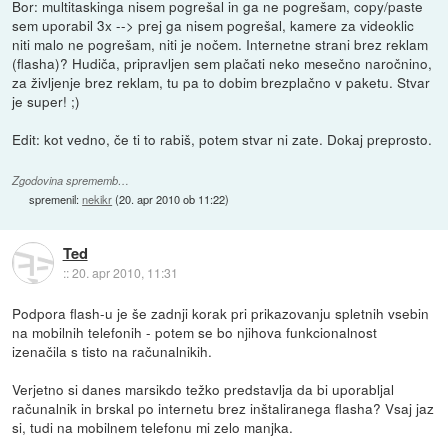
Bor: multitaskinga nisem pogrešal in ga ne pogrešam, copy/paste
sem uporabil 3x --> prej ga nisem pogrešal, kamere za videoklic
niti malo ne pogrešam, niti je nočem. Internetne strani brez reklam
(flasha)? Hudiča, pripravljen sem plačati neko mesečno naročnino,
za življenje brez reklam, tu pa to dobim brezplačno v paketu. Stvar
je super! ;)
Edit: kot vedno, če ti to rabiš, potem stvar ni zate. Dokaj preprosto.
Zgodovina sprememb…
spremenil:
nekikr
(
20. apr 2010 ob 11:22
)
Ted
::
20. apr 2010, 11:31
Podpora flash-u je še zadnji korak pri prikazovanju spletnih vsebin
na mobilnih telefonih - potem se bo njihova funkcionalnost
izenačila s tisto na računalnikih.
Verjetno si danes marsikdo težko predstavlja da bi uporabljal
računalnik in brskal po internetu brez inštaliranega flasha? Vsaj jaz
si, tudi na mobilnem telefonu mi zelo manjka.