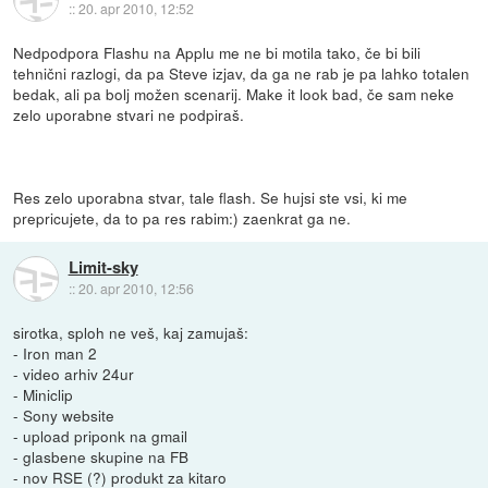
::
20. apr 2010, 12:52
Nedpodpora Flashu na Applu me ne bi motila tako, če bi bili
tehnični razlogi, da pa Steve izjav, da ga ne rab je pa lahko totalen
bedak, ali pa bolj možen scenarij. Make it look bad, če sam neke
zelo uporabne stvari ne podpiraš.
Res zelo uporabna stvar, tale flash. Se hujsi ste vsi, ki me
prepricujete, da to pa res rabim:) zaenkrat ga ne.
Limit-sky
::
20. apr 2010, 12:56
sirotka, sploh ne veš, kaj zamujaš:
- Iron man 2
- video arhiv 24ur
- Miniclip
- Sony website
- upload priponk na gmail
- glasbene skupine na FB
- nov RSE (?) produkt za kitaro