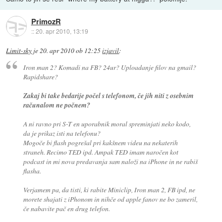
PrimozR
::
20. apr 2010, 13:19
Limit-sky
je
20. apr 2010 ob 12:25
izjavil
:
Iron man 2? Komadi na FB? 24ur? Uploadanje filov na gmail?
Rapidshare?
Zakaj bi take bedarije počel s telefonom, če jih niti z osebnim
računalom ne počnem?
A ni ravno pri S-T en uporabnik moral spreminjati neko kodo,
da je prikaz isti na telefonu?
Mogoče bi flash pogrešal pri kakšnem videu na nekaterih
straneh. Recimo TED ipd. Ampak TED imam naročen kot
podcast in mi nova predavanja sam naloži na iPhone in ne rabiš
flasha.
Verjamem pa, da tisti, ki rabite Miniclip, Iron man 2, FB ipd, ne
morete shajati z iPhonom in nihče od apple fanov ne bo zameril,
če nabavite pač en drug telefon.