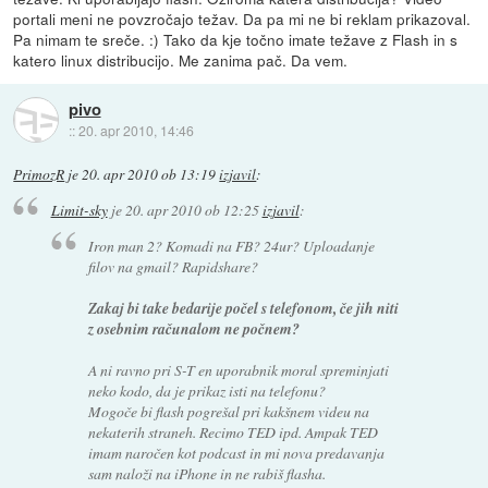
portali meni ne povzročajo težav. Da pa mi ne bi reklam prikazoval.
Pa nimam te sreče. :) Tako da kje točno imate težave z Flash in s
katero linux distribucijo. Me zanima pač. Da vem.
pivo
::
20. apr 2010, 14:46
PrimozR
je
20. apr 2010 ob 13:19
izjavil
:
Limit-sky
je
20. apr 2010 ob 12:25
izjavil
:
Iron man 2? Komadi na FB? 24ur? Uploadanje
filov na gmail? Rapidshare?
Zakaj bi take bedarije počel s telefonom, če jih niti
z osebnim računalom ne počnem?
A ni ravno pri S-T en uporabnik moral spreminjati
neko kodo, da je prikaz isti na telefonu?
Mogoče bi flash pogrešal pri kakšnem videu na
nekaterih straneh. Recimo TED ipd. Ampak TED
imam naročen kot podcast in mi nova predavanja
sam naloži na iPhone in ne rabiš flasha.