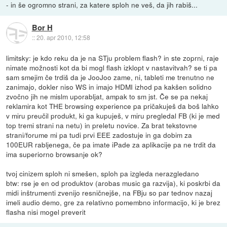
- in še ogromno strani, za katere sploh ne veš, da jih rabiš...
Bor H
::
20. apr 2010, 12:58
limitsky: je kdo reku da je na STju problem flash? in ste zoprni, raje
nimate možnosti kot da bi mogl flash izklopt v nastavitvah? se ti pa
sam smejim če trdiš da je JooJoo zame, ni, tableti me trenutno ne
zanimajo, dokler niso WS in imajo HDMI izhod pa kakšen solidno
zvočno jih ne mislm uporabljat, ampak to sm jst. Če se pa nekaj
reklamira kot THE browsing experience pa pričakuješ da boš lahko
v miru preučil produkt, ki ga kupuješ, v miru pregledal FB (ki je med
top tremi strani na netu) in preletu novice. Za brat tekstovne
strani/forume mi pa tudi prvi EEE zadostuje in ga dobim za
100EUR rabljenega, če pa imate iPade za aplikacije pa ne trdit da
ima superiorno browsanje ok?
tvoj cinizem sploh ni smešen, sploh pa izgleda nerazgledano
btw: rse je en od produktov (arobas music ga razvija), ki poskrbi da
midi inštrumenti zvenijo resničnejše, na FBju so par tednov nazaj
imeli audio demo, gre za relativno pomembno informacijo, ki je brez
flasha nisi mogel preverit