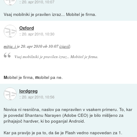
::
20. apr 2010, 10:07
Vsaj mobilniki je pravilen izraz... Mobitel je firma.
Oxford
::
20. apr 2010, 10:30
mitja_i
je
20. apr 2010 ob 10:07
izjavil
:
Vsaj mobilniki je pravilen izraz... Mobitel je firma.
obitel je firma,
obitel pa ne.
M
m
lordgreg
::
20. apr 2010, 10:56
Novica ni resnična, naslov pa nepravilen v vsakem primeru. To, kar
je povedal Shantanu Narayen (Adobe CEO) je bilo mišljeno za
prihajajoč hardver, ki bo poganjal Android.
Kar pa pravijo je pa to, da še je Flash vedno napovedan za 1.