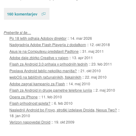
160 komentarjev
Preberite si še…
Po 18 letih odhaja Adobov direktor
::
14. mar 2026
Nadgradnja Adobe Flash Playerja z dodatkom
::
12. okt 2018
Asus je na Computexu predstavil Padfone
::
31. maj 2011
Adobe daje zbirko Creative v najem
::
13. apr 2011
Flash za Android 3.0 prihaja v prihodnjih tednih
::
23. feb 2011
Poplava Android tablic nekoliko manjša?
::
21. okt 2010
webOS na tabličnih računalnikih, tiskalnikih
::
22. maj 2010
Adobe zagnal kampanjo za Flash
::
14. maj 2010
Flash za Android in druge pametne telefone junija
::
2. maj 2010
Opera za iPhone
::
11. feb 2010
Flash prihodnost spleta?
::
6. feb 2010
Naslednji Android bo Froyo, stroški izdelave Droida, Nexus Two?
::
18. jan 2010
Verizon napovedal Droid
::
19. okt 2009