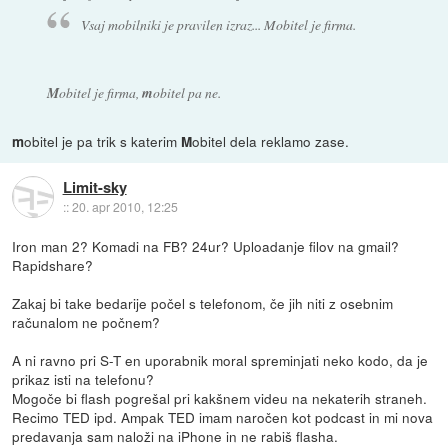
Vsaj mobilniki je pravilen izraz... Mobitel je firma.
M
obitel je firma,
m
obitel pa ne.
obitel je pa trik s katerim
obitel dela reklamo zase.
m
M
Limit-sky
::
20. apr 2010, 12:25
Iron man 2? Komadi na FB? 24ur? Uploadanje filov na gmail?
Rapidshare?
Zakaj bi take bedarije počel s telefonom, če jih niti z osebnim
računalom ne počnem?
A ni ravno pri S-T en uporabnik moral spreminjati neko kodo, da je
prikaz isti na telefonu?
Mogoče bi flash pogrešal pri kakšnem videu na nekaterih straneh.
Recimo TED ipd. Ampak TED imam naročen kot podcast in mi nova
predavanja sam naloži na iPhone in ne rabiš flasha.