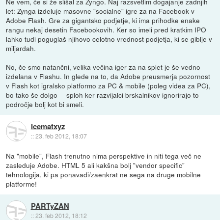
Ne vem, če si že slišal za Zyngo. Naj razsvetlim dogajanje zadnjih
let: Zynga izdeluje masovne "socialne" igre za na Facebook v
Adobe Flash. Gre za gigantsko podjetje, ki ima prihodke enake
rangu nekaj desetin Facebookovih. Ker so imeli pred kratkim IPO
lahko tudi poguglaš njihovo celotno vrednost podjetja, ki se giblje v
miljardah.
No, če smo natančni, velika večina iger za na splet je še vedno
izdelana v Flashu. In glede na to, da Adobe preusmerja pozornost
v Flash kot igralsko platformo za PC & mobile (poleg videa za PC),
bo tako še dolgo -- sploh ker razvijalci brskalnikov ignorirajo to
področje bolj kot bi smeli.
Icematxyz
::
23. feb 2012, 18:07
Na "mobile", Flash trenutno nima perspektive in niti tega več ne
zasleduje Adobe. HTML 5 ali kakšna bolj "vendor specific"
tehnologija, ki pa ponavadi/zaenkrat ne sega na druge mobilne
platforme!
PARTyZAN
::
23. feb 2012, 18:12