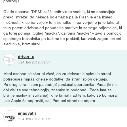
področju.
Glede dostave "DRM" zaščitenih video vsebin, ki se dostavljajo
preko "mreže" do nekega odjemalca pa je Flash le ena izmed
možnosti, ki so na voljo v tem trenutku in pa verjetno je to tako ali
tako potem odvisno od ponudnika storitve in samega odjemalca, ki
ga torej ponuja. Ogled "mačka", oziroma "mačke" v živo s pomočjo
spletnega brskalnika pa tudi ne bo prekinil, kar vsak zagon torrent
sledilnika, brez skrbi.
driver_x
::
24. feb 2012, 09:51
Meni osebno nikakor ni všeč, da za delovanje spletnih strani
potrebuješ najrazličnejše dodatke, da strani sploh delujejo.
Po drugi strani sem pa zadnjič poslušal uporabnika iPada (ki mu
dol visi za vso tehnologijo, znamke in podobno, iPada ima za
branje mailov in surfanje), ki je tarnal nad tem, kako se bo moral
tale Apple še popraviti, saj iPad pol strani ne odpira.
enadvatri
::
24. feb 2012, 12:25