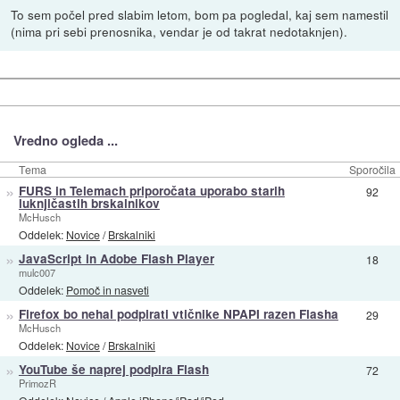
To sem počel pred slabim letom, bom pa pogledal, kaj sem namestil
(nima pri sebi prenosnika, vendar je od takrat nedotaknjen).
Vredno ogleda ...
Tema
Sporočila
»
FURS in Telemach priporočata uporabo starih
92
luknjičastih brskalnikov
McHusch
Oddelek:
Novice
/
Brskalniki
»
JavaScript in Adobe Flash Player
18
mulc007
Oddelek:
Pomoč in nasveti
»
Firefox bo nehal podpirati vtičnike NPAPI razen Flasha
29
McHusch
Oddelek:
Novice
/
Brskalniki
»
YouTube še naprej podpira Flash
72
PrimozR