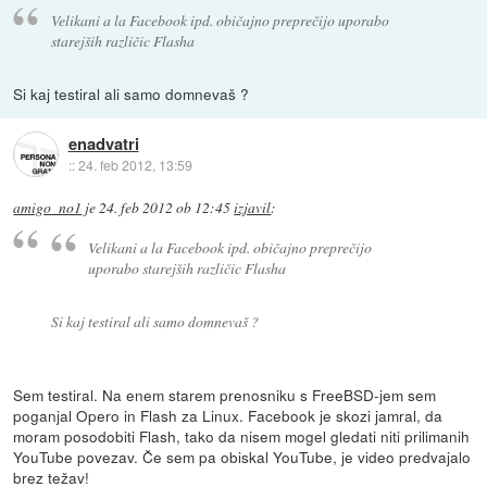
Velikani a la Facebook ipd. običajno preprečijo uporabo
starejših različic Flasha
Si kaj testiral ali samo domnevaš ?
enadvatri
::
24. feb 2012, 13:59
amigo_no1
je
24. feb 2012 ob 12:45
izjavil
:
Velikani a la Facebook ipd. običajno preprečijo
uporabo starejših različic Flasha
Si kaj testiral ali samo domnevaš ?
Sem testiral. Na enem starem prenosniku s FreeBSD-jem sem
poganjal Opero in Flash za Linux. Facebook je skozi jamral, da
moram posodobiti Flash, tako da nisem mogel gledati niti prilimanih
YouTube povezav. Če sem pa obiskal YouTube, je video predvajalo
brez težav!