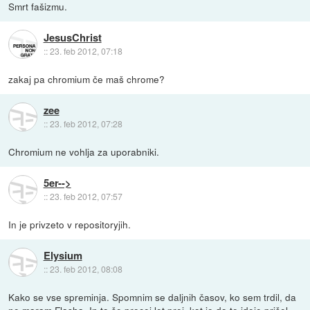
Smrt fašizmu.
JesusChrist
::
23. feb 2012, 07:18
zakaj pa chromium če maš chrome?
zee
::
23. feb 2012, 07:28
Chromium ne vohlja za uporabniki.
5er-->
::
23. feb 2012, 07:57
In je privzeto v repositoryjih.
Elysium
::
23. feb 2012, 08:08
Kako se vse spreminja. Spomnim se daljnih časov, ko sem trdil, da
ne maram Flasha. In to še precej let prej, kot je do te ideje prišel