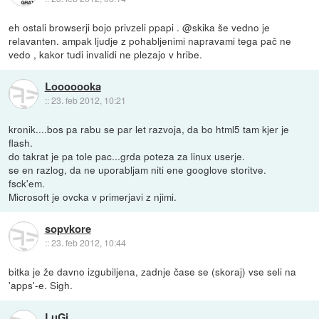
eh ostali browserji bojo privzeli ppapi . @skika še vedno je
relavanten. ampak ljudje z pohabljenimi napravami tega pač ne
vedo , kakor tudi invalidi ne plezajo v hribe.
Looooooka
::
23. feb 2012, 10:21
kronik....bos pa rabu se par let razvoja, da bo html5 tam kjer je
flash.
do takrat je pa tole pac...grda poteza za linux userje.
se en razlog, da ne uporabljam niti ene googlove storitve.
fsck'em.
Microsoft je ovcka v primerjavi z njimi.
sopvkore
::
23. feb 2012, 10:44
bitka je že davno izgubiljena, zadnje čase se (skoraj) vse seli na
'apps'-e. Sigh.
LuGi