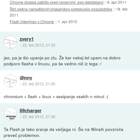
Chrome dodaja zaščito pred nevarnimi .exe datotekami
::
6. apr 2011
Štiri petine nameščenih brskalnikov potrebujejo posodobitve
::
18. feb
2011
Flash integriran v Chrome
::
1. apr 2010
zvery1
::
22. feb 2012, 21:33
jao, pa je šlo upanje po zlu. Že kar nekaj let upam na dobro
podporo flasha v linuxu, pa še vedno nič iz tega :/
@nny
::
22. feb 2012, 21:35
chromium + flash + linux = sesipanje vsakih n minut :(
69charger
::
22. feb 2012, 21:38
Ta Flash je tako sranje da večjega ni. Še na Winsih povzroča
preveč problemov.