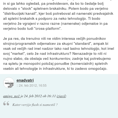
in si ga lahko ogledaš, pa predvidevam, da bo to čedalje bolj
delovalo v "stock" spletnem brskalniku. Potem bodo pa verjetno
"distribucijski kanali", kjer boš potreboval ali namenski predvajalnik
ali spletni brskalnik s podporo za neko tehnologijo. Ti bodo
verjetno že vgrajeni v razno razne (namenske) odjemalce in pa
verjetno bodo tudi "cross-platform".
Je pa res, da trenutno niti ne vidim interesa večjih ponudnikov
strojno/programskih odjemalcev za skupni "standard", ampak bi
vsak od večjih rad imel nadzor tako nad lastno tehnologijo, kot imel
svoj "market", celo že nad infrastrukturo? Nenazadnje to niti ni
nujno slabo, da obstaja več konkurentov, zadnje kaj potrebujemo
na spletu je monopolni položaj ponudbe (komercialnih) spletnih
vsebin ali tehnologije in infrastrukture, ki to zadevo omogočajo.
enadvatri
::
24. feb 2012, 16:55
amigo_no1
je
24. feb 2012 ob 16:11
izjavil
:
Kater verzijo flash si namestil ?