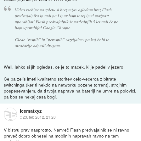
Video vsebine na spletu si brez težav ogledam brez Flash
predvajalnika in tudi na Linux bom torej imel možnost
uporabljati Flash predvajalnik še naslednjih 5 let tudi če ne
bom uporabljal Google Chrome.
Glede "resnih" in "neresnih" razvijalcev pa kaj če bi te
otročarije odnesli drugam.
Well, lahko si jih ogledas, ce je to macek, ki je padel v jezero.
Ce pa zelis imeti kvalitetno storitev celo-vecerca z bitrate
switchinga (ker ti nekdo na networku pozene torrent), strojnim
pospesevanjem, da ti tvoja naprava na bateriji ne umre na polovici,
pa bos se nekaj casa bogi.
Icematxyz
::
23. feb 2012, 21:20
V bistvu prav nasprotno. Namreč Flash predvajalnik se ni ravno
preveč dobro obnesel na mobilnih napravah ravno na tem