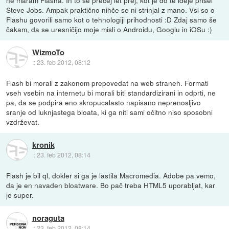
Steve Jobs. Ampak praktično nihče se ni strinjal z mano. Vsi so o
Flashu govorili samo kot o tehnologiji prihodnosti :D Zdaj samo še
čakam, da se uresničijo moje misli o Androidu, Googlu in iOSu :)
WizmoTo
::
23. feb 2012, 08:12
Flash bi morali z zakonom prepovedat na web straneh. Formati
vseh vsebin na internetu bi morali biti standardizirani in odprti, ne
pa, da se podpira eno skropucalasto napisano neprenosljivo
sranje od luknjastega bloata, ki ga niti sami očitno niso sposobni
vzdrževat.
kronik
::
23. feb 2012, 08:14
Flash je bil ql, dokler si ga je lastila Macromedia. Adobe pa vemo,
da je en navaden bloatware. Bo pač treba HTML5 uporabljat, kar
je super.
noraguta
::
23. feb 2012, 08:14