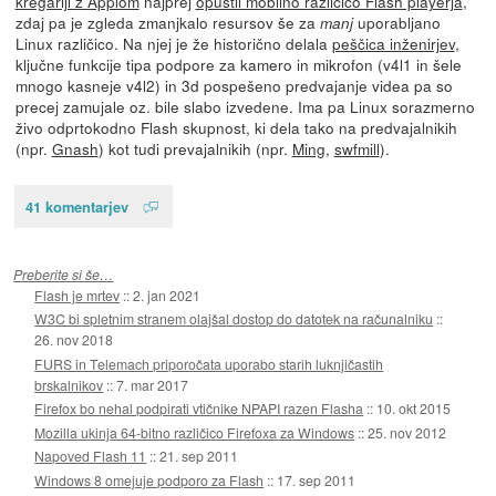
kregariji z Applom
najprej
opustil mobilno različico Flash playerja
,
zdaj pa je zgleda zmanjkalo resursov še za
uporabljano
manj
Linux različico. Na njej je že historično delala
peščica inženirjev
,
ključne funkcije tipa podpore za kamero in mikrofon (v4l1 in šele
mnogo kasneje v4l2) in 3d pospešeno predvajanje videa pa so
precej zamujale oz. bile slabo izvedene. Ima pa Linux sorazmerno
živo odprtokodno Flash skupnost, ki dela tako na predvajalnikih
(npr.
Gnash
) kot tudi prevajalnikih (npr.
Ming
,
swfmill
).
41 komentarjev
Preberite si še…
Flash je mrtev
::
2. jan 2021
W3C bi spletnim stranem olajšal dostop do datotek na računalniku
::
26. nov 2018
FURS in Telemach priporočata uporabo starih luknjičastih
brskalnikov
::
7. mar 2017
Firefox bo nehal podpirati vtičnike NPAPI razen Flasha
::
10. okt 2015
Mozilla ukinja 64-bitno različico Firefoxa za Windows
::
25. nov 2012
Napoved Flash 11
::
21. sep 2011
Windows 8 omejuje podporo za Flash
::
17. sep 2011