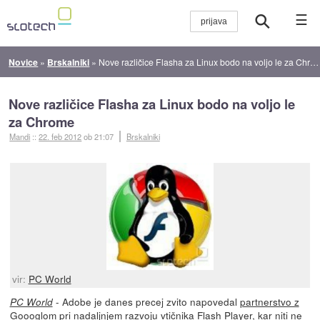
☰
Novice
»
Brskalniki
»
Nove različice Flasha za Linux bodo na voljo le za Chrome
Nove različice Flasha za Linux bodo na voljo le
za Chrome
Mandi
::
22. feb 2012
ob 21:07
Brskalniki
vir:
PC World
- Adobe je danes precej zvito napovedal
partnerstvo z
PC World
Goooglom
pri nadaljnjem razvoju vtičnika Flash Player, kar niti ne