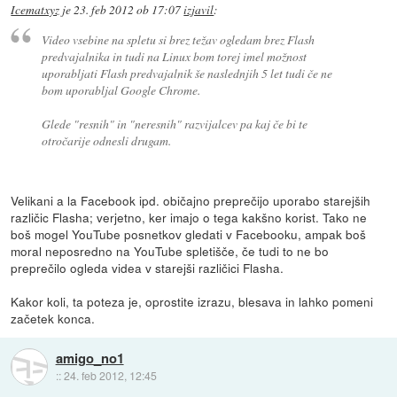
Icematxyz
je
23. feb 2012 ob 17:07
izjavil
:
Video vsebine na spletu si brez težav ogledam brez Flash
predvajalnika in tudi na Linux bom torej imel možnost
uporabljati Flash predvajalnik še naslednjih 5 let tudi če ne
bom uporabljal Google Chrome.
Glede "resnih" in "neresnih" razvijalcev pa kaj če bi te
otročarije odnesli drugam.
Velikani a la Facebook ipd. običajno preprečijo uporabo starejših
različic Flasha; verjetno, ker imajo o tega kakšno korist. Tako ne
boš mogel YouTube posnetkov gledati v Facebooku, ampak boš
moral neposredno na YouTube spletišče, če tudi to ne bo
preprečilo ogleda videa v starejši različici Flasha.
Kakor koli, ta poteza je, oprostite izrazu, blesava in lahko pomeni
začetek konca.
amigo_no1
::
24. feb 2012, 12:45