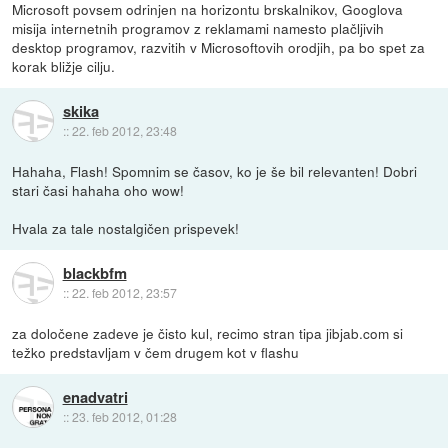
Microsoft povsem odrinjen na horizontu brskalnikov, Googlova
misija internetnih programov z reklamami namesto plačljivih
desktop programov, razvitih v Microsoftovih orodjih, pa bo spet za
korak bližje cilju.
skika
::
22. feb 2012, 23:48
Hahaha, Flash! Spomnim se časov, ko je še bil relevanten! Dobri
stari časi hahaha oho wow!
Hvala za tale nostalgičen prispevek!
blackbfm
::
22. feb 2012, 23:57
za določene zadeve je čisto kul, recimo stran tipa jibjab.com si
težko predstavljam v čem drugem kot v flashu
enadvatri
::
23. feb 2012, 01:28