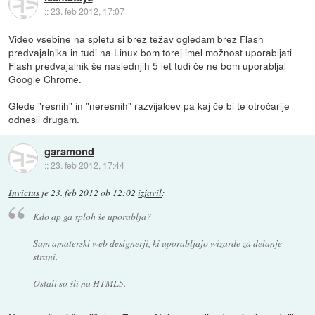
::
23. feb 2012, 17:07
Video vsebine na spletu si brez težav ogledam brez Flash
predvajalnika in tudi na Linux bom torej imel možnost uporabljati
Flash predvajalnik še naslednjih 5 let tudi če ne bom uporabljal
Google Chrome.
Glede "resnih" in "neresnih" razvijalcev pa kaj če bi te otročarije
odnesli drugam.
garamond
::
23. feb 2012, 17:44
Invictus
je
23. feb 2012 ob 12:02
izjavil
:
Kdo ap ga sploh še uporablja?
Sam amaterski web designerji, ki uporabljajo wizarde za delanje
strani.
Ostali so šli na HTML5.