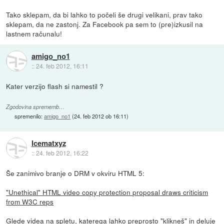
Tako sklepam, da bi lahko to počeli še drugi velikani, prav tako
sklepam, da ne zastonj. Za Facebook pa sem to (pre)izkusil na
lastnem računalu!
amigo_no1
::
24. feb 2012, 16:11
Kater verzijo flash si namestil ?
Zgodovina sprememb…
spremenilo:
amigo_no1
(
24. feb 2012 ob 16:11
)
Icematxyz
::
24. feb 2012, 16:22
Še zanimivo branje o DRM v okviru HTML 5:
"Unethical" HTML video copy protection proposal draws criticism
from W3C reps
Glede videa na spletu, katerega lahko preprosto "klikneš" in deluje