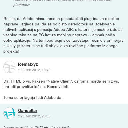
platforme!
Res je, da Adobe nima namena posodabljati plug-ina za mobilne
naprave. Izgleda pa, da se bo čisto osredotočil na izdelovanje
nativnih aplikacij s pomočjo Adobe AIR, s katerim je možno izdelati
vsebino tako za na PC kot za mobilno napravo -- ampak pač v
obliki aplikacije. Na tem področju sicer zaostaja, recimo v primerjavi
z Unity (s katerim se tudi objavlja za različne platforme iz enega
projekta).
Icematxyz
::
23. feb 2012, 18:49
Da, HTML 5 vs. kakšen "Native Client", oziroma morda sem z vs.
naredil preveliko ločino. Bomo videli.
Temu se prilagaja tudi Adobe da.
Gandalfar
::
23. feb 2012, 20:05
Icematxyz
je
23. feb 2012 ob 17:07
izjavil
: