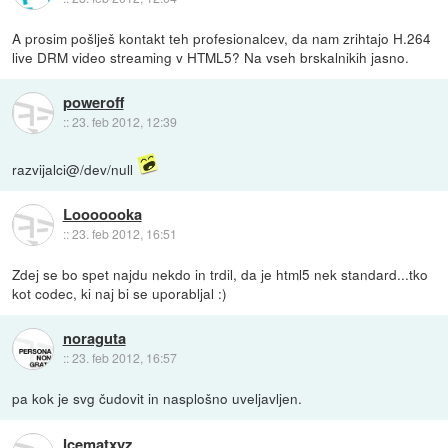
A prosim pošlješ kontakt teh profesionalcev, da nam zrihtajo H.264
live DRM video streaming v HTML5? Na vseh brskalnikih jasno.
poweroff
::
23. feb 2012, 12:39
razvijalci@/dev/null
Looooooka
::
23. feb 2012, 16:51
Zdej se bo spet najdu nekdo in trdil, da je html5 nek standard...tko
kot codec, ki naj bi se uporabljal :)
noraguta
::
23. feb 2012, 16:57
pa kok je svg čudovit in nasplošno uveljavljen.
Icematxyz