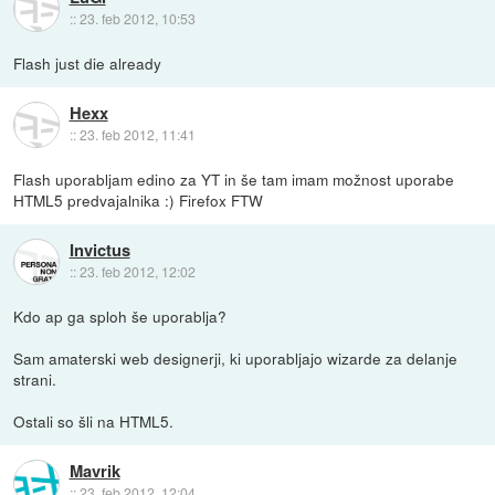
::
23. feb 2012, 10:53
Flash just die already
Hexx
::
23. feb 2012, 11:41
Flash uporabljam edino za YT in še tam imam možnost uporabe
HTML5 predvajalnika :) Firefox FTW
Invictus
::
23. feb 2012, 12:02
Kdo ap ga sploh še uporablja?
Sam amaterski web designerji, ki uporabljajo wizarde za delanje
strani.
Ostali so šli na HTML5.
Mavrik
::
23. feb 2012, 12:04