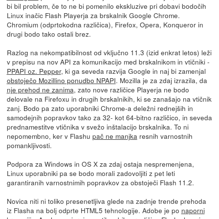
bi bil problem, če to ne bi pomenilo ekskluzive pri dobavi bodočih
Linux inačic Flash Playerja za brskalnik Google Chrome.
Chromium (odprtokodna različica), Firefox, Opera, Konqueror in
drugi bodo tako ostali brez.
Razlog na nekompatibilnost od vključno 11.3 (izid enkrat letos) leži
v prepisu na nov API za komunikacijo med brskalnikom in vtičniki -
PPAPI oz. Pepper
, ki ga seveda razvija Google in naj bi zamenjal
obstoječo Mozillino ponudbo NPAPI
. Mozilla je za zdaj izrazila, da
nje prehod ne zanima
, zato nove različice Playerja ne bodo
delovale na Firefoxu in drugih brskalnikih, ki se zanašajo na vtičnik
zanj. Bodo pa zato uporabniki Chrome-a deležni rednejših in
samodejnih popravkov tako za 32- kot 64-bitno različico, in seveda
prednamestitve vtičnika v svežo inštalacijo brskalnika. To ni
nepomembno, ker v Flashu
pač ne manjka
resnih varnostnih
pomankljivosti.
Podpora za Windows in OS X za zdaj ostaja nespremenjena,
Linux uporabniki pa se bodo morali zadovoljiti z pet leti
garantiranih varnostnimih popravkov za obstoječi Flash 11.2.
Novica niti ni toliko presenetljiva glede na zadnje trende prehoda
iz Flasha na bolj odprte HTML5 tehnologije. Adobe je po
naporni