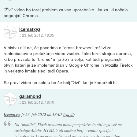
"Živi" video bo torej problem za vse uporabnike Linuxa, ki nočejo
poganjati Chroma.
Icematxyz
::
23. feb 2012, 18:35
V bistvu niti ne, če govorimo o "cross-browser" rešitvi za
realnočasovno pretakanje video vsebin. Tako torej strojna oprema,
ki bo prevzela to "breme" in je že na voljo, kot tudi programski
okvir, kateri je že implementiran v Google Chrome in Mozilla Firefox
in verjetno kmalu sledi tudi Opera.
Se pravi video na spletu bo še bolj "živi", kot je kadarkoli bil.
garamond
::
23. feb 2012, 18:40
Icematxyz
je
23. feb 2012 ob 18:07
izjavil
:
Na "mobile", Flash trenutno nima perspektive in niti tega več ne
zasleduje Adobe. HTML 5 ali kakšna bolj "vendor specific"
tehnologija, ki pa ponavadi/zaenkrat ne sega na druge mobilne