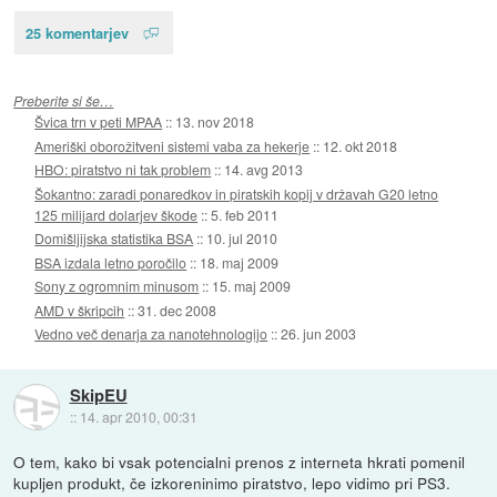
25 komentarjev
Preberite si še…
Švica trn v peti MPAA
::
13. nov 2018
Ameriški oborožitveni sistemi vaba za hekerje
::
12. okt 2018
HBO: piratstvo ni tak problem
::
14. avg 2013
Šokantno: zaradi ponaredkov in piratskih kopij v državah G20 letno
125 milijard dolarjev škode
::
5. feb 2011
Domišljijska statistika BSA
::
10. jul 2010
BSA izdala letno poročilo
::
18. maj 2009
Sony z ogromnim minusom
::
15. maj 2009
AMD v škripcih
::
31. dec 2008
Vedno več denarja za nanotehnologijo
::
26. jun 2003
SkipEU
::
14. apr 2010, 00:31
O tem, kako bi vsak potencialni prenos z interneta hkrati pomenil
kupljen produkt, če izkoreninimo piratstvo, lepo vidimo pri PS3.