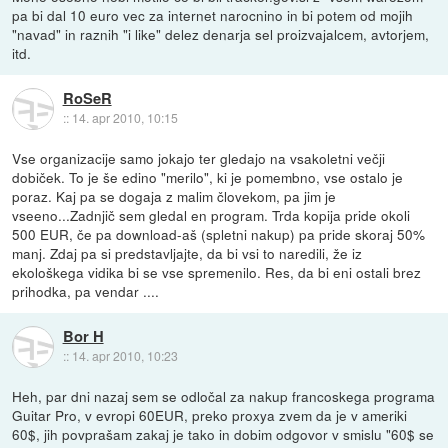
pa bi dal 10 euro vec za internet narocnino in bi potem od mojih
"navad" in raznih "i like" delez denarja sel proizvajalcem, avtorjem,
itd.
RoSeR
::
14. apr 2010, 10:15
Vse organizacije samo jokajo ter gledajo na vsakoletni večji
dobiček. To je še edino "merilo", ki je pomembno, vse ostalo je
poraz. Kaj pa se dogaja z malim človekom, pa jim je
vseeno...Zadnjič sem gledal en program. Trda kopija pride okoli
500 EUR, če pa download-aš (spletni nakup) pa pride skoraj 50%
manj. Zdaj pa si predstavljajte, da bi vsi to naredili, že iz
ekološkega vidika bi se vse spremenilo. Res, da bi eni ostali brez
prihodka, pa vendar ....
Bor H
::
14. apr 2010, 10:23
Heh, par dni nazaj sem se odločal za nakup francoskega programa
Guitar Pro, v evropi 60EUR, preko proxya zvem da je v ameriki
60$, jih povprašam zakaj je tako in dobim odgovor v smislu "60$ se