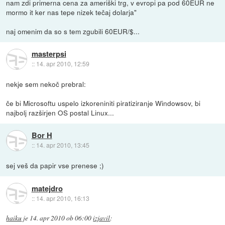
nam zdi primerna cena za ameriški trg, v evropi pa pod 60EUR ne
mormo it ker nas tepe nizek tečaj dolarja"
naj omenim da so s tem zgubili 60EUR/$...
masterpsi
::
14. apr 2010, 12:59
nekje sem nekoč prebral:
če bi Microsoftu uspelo izkoreniniti piratiziranje Windowsov, bi
najbolj razširjen OS postal Linux...
Bor H
::
14. apr 2010, 13:45
sej veš da papir vse prenese ;)
matejdro
::
14. apr 2010, 16:13
haiku
je
14. apr 2010 ob 06:00
izjavil
: