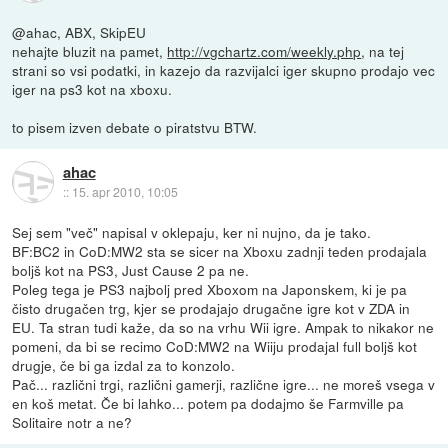
@ahac, ABX, SkipEU
nehajte bluzit na pamet,
http://vgchartz.com/weekly.php
, na tej
strani so vsi podatki, in kazejo da razvijalci iger skupno prodajo vec
iger na ps3 kot na xboxu.
to pisem izven debate o piratstvu BTW.
ahac
::
15. apr 2010, 10:05
Sej sem "več" napisal v oklepaju, ker ni nujno, da je tako.
BF:BC2 in CoD:MW2 sta se sicer na Xboxu zadnji teden prodajala
boljš kot na PS3, Just Cause 2 pa ne.
Poleg tega je PS3 najbolj pred Xboxom na Japonskem, ki je pa
čisto drugačen trg, kjer se prodajajo drugačne igre kot v ZDA in
EU. Ta stran tudi kaže, da so na vrhu Wii igre. Ampak to nikakor ne
pomeni, da bi se recimo CoD:MW2 na Wiiju prodajal full boljš kot
drugje, če bi ga izdal za to konzolo.
Pač... različni trgi, različni gamerji, različne igre... ne moreš vsega v
en koš metat. Če bi lahko... potem pa dodajmo še Farmville pa
Solitaire notr a ne?