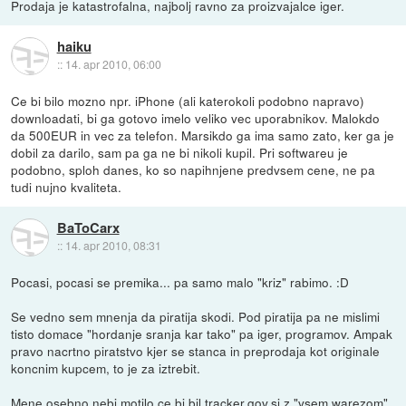
Prodaja je katastrofalna, najbolj ravno za proizvajalce iger.
haiku
::
14. apr 2010, 06:00
Ce bi bilo mozno npr. iPhone (ali katerokoli podobno napravo)
downloadati, bi ga gotovo imelo veliko vec uporabnikov. Malokdo
da 500EUR in vec za telefon. Marsikdo ga ima samo zato, ker ga je
dobil za darilo, sam pa ga ne bi nikoli kupil. Pri softwareu je
podobno, sploh danes, ko so napihnjene predvsem cene, ne pa
tudi nujno kvaliteta.
BaToCarx
::
14. apr 2010, 08:31
Pocasi, pocasi se premika... pa samo malo "kriz" rabimo. :D
Se vedno sem mnenja da piratija skodi. Pod piratija pa ne mislimi
tisto domace "hordanje sranja kar tako" pa iger, programov. Ampak
pravo nacrtno piratstvo kjer se stanca in preprodaja kot originale
koncnim kupcem, to je za iztrebit.
Mene osebno nebi motilo ce bi bil tracker.gov.si z "vsem warezom"