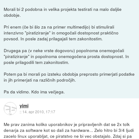
Morali bi 2 podobna in velika projekta testirati na malo daljše
obdobje.
Pri enem (če bi šlo za na primer multimedijo) bi stimulirali
intenzivno "piratiziranje" in omogočali dostopnost praktično
povsod. In posle zadaj prilagajali tem zakonitostim.
Drugega pa (v neke vrste dogovoru) popolnoma onemogočali
"piratiziranje" in popolnoma onemogočena prosta dostopnost. In
posle prilagodili tem zakonitostim.
Potem pa bi morali po izsteku obdobja preprosto primerjati podatke
in jih primerjati na različnih področjih.
Pa da vidimo. Kdo ima večjega.
yimi
::
14. apr 2010, 17:17
Me prav zanima koliko uporabnikov je pripravljenih dat se 2x tolk
denarja za software kot so dali za hardware... Zelo hitro bi 3/4 ljudi
zacelo linux uporabljat, ce piratstvo ne bi vec obstajalo. Zdaj si pa