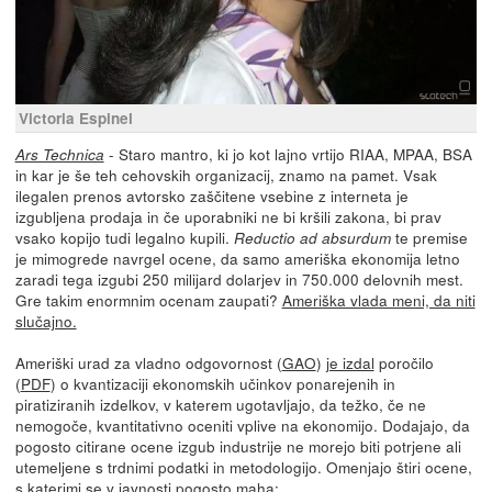
Victoria Espinel
- Staro mantro, ki jo kot lajno vrtijo RIAA, MPAA, BSA
Ars Technica
in kar je še teh cehovskih organizacij, znamo na pamet. Vsak
ilegalen prenos avtorsko zaščitene vsebine z interneta je
izgubljena prodaja in če uporabniki ne bi kršili zakona, bi prav
vsako kopijo tudi legalno kupili.
te premise
Reductio ad absurdum
je mimogrede navrgel ocene, da samo ameriška ekonomija letno
zaradi tega izgubi 250 milijard dolarjev in 750.000 delovnih mest.
Gre takim enormnim ocenam zaupati?
Ameriška vlada meni, da niti
slučajno.
Ameriški urad za vladno odgovornost (
GAO
)
je izdal
poročilo
(
PDF
) o kvantizaciji ekonomskih učinkov ponarejenih in
piratiziranih izdelkov, v katerem ugotavljajo, da težko, če ne
nemogoče, kvantitativno oceniti vplive na ekonomijo. Dodajajo, da
pogosto citirane ocene izgub industrije ne morejo biti potrjene ali
utemeljene s trdnimi podatki in metodologijo. Omenjajo štiri ocene,
s katerimi se v javnosti pogosto maha: