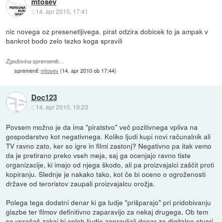
mtosev
::
14. apr 2010, 17:41
nic novega oz presenetljivega. pirat odzira dobicek to ja ampak v
bankrot bodo zelo tezko koga spravili
Zgodovina sprememb…
spremenil:
mtosev
(
14. apr 2010 ob 17:44
)
Doc123
::
14. apr 2010, 19:23
Povsem možno je da ima "piratstvo" več pozitivnega vpliva na
gospodarstvo kot negativnega. Koliko ljudi kupi novi računalnik ali
TV ravno zato, ker so igre in filmi zastonj? Negativno pa itak vemo
da je pretirano preko vseh meja, saj ga ocenjajo ravno tiste
organizacije, ki imajo od njega škodo, ali pa proizvajalci zaščit proti
kopiranju. Slednje je nakako tako, kot če bi oceno o ogroženosti
države od teroristov zaupali proizvajalcu orožja.
Polega tega dodatni denar ki ga ludje "prišparajo" pri pridobivanju
glazbe ter filmov definitivno zaparavijo za nekaj drugega. Ob tem
se vprašaš zakaj bi sploh ljudje zapravljali denar za digitalne stvari,