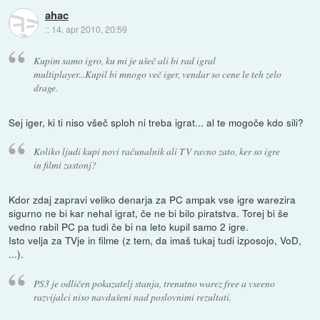
ahac
::
14. apr 2010, 20:59
Kupim samo igro, ku mi je ušeč ali bi rad igral
multiplayer...Kupil bi mnogo več iger, vendar so cene le teh zelo
drage.
Sej iger, ki ti niso všeč sploh ni treba igrat... al te mogoče kdo sili?
Koliko ljudi kupi novi računalnik ali TV ravno zato, ker so igre
in filmi zastonj?
Kdor zdaj zapravi veliko denarja za PC ampak vse igre warezira
sigurno ne bi kar nehal igrat, če ne bi bilo piratstva. Torej bi še
vedno rabil PC pa tudi če bi na leto kupil samo 2 igre.
Isto velja za TVje in filme (z tem, da imaš tukaj tudi izposojo, VoD,
...).
PS3 je odličen pokazatelj stanja, trenutno warez free a vseeno
razvijalci niso navdušeni nad poslovnimi rezultati.