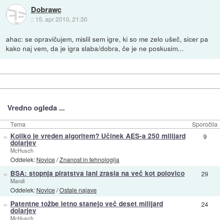
Dobrawc
::
15. apr 2010, 21:30
ahac: se opravičujem, mislil sem igre, ki so me zelo ušeč, sicer pa
kako naj vem, da je igra slaba/dobra, če je ne poskusim...
Vredno ogleda ...
Tema
Sporočila
»
Koliko je vreden algoritem? Učinek AES-a 250 milijard
9
dolarjev
McHusch
Oddelek:
Novice
/
Znanost in tehnologija
»
BSA: stopnja piratstva lani zrasla na več kot polovico
29
Mandi
Oddelek:
Novice
/
Ostale najave
»
Patentne tožbe letno stanejo več deset milijard
24
dolarjev
McHusch