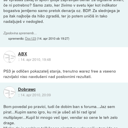
če ni potrebno? Samo zato, ker živimo v svetu kjer kot indikator
bogastva jemljemo samo pretok denarja oz. BDP. Za slednjega je
pa itak najbolje da hišo zgradiš, ter jo potem uničiš in tako
nadaljuješ v nedogled.
Zgodovina sprememb…
spremenilo:
Doc123
(
14. apr 2010 ob 19:27
)
ABX
::
14. apr 2010, 19:48
PS3 je odličen pokazatelj stanja, trenutno warez free a vseeno
razvijalci niso navdušeni nad poslovnimi rezultati.
Dobrawc
::
14. apr 2010, 20:09
Bom povedal po pravici, tudi če dobim ban s foruma...Jaz sem
pirat...Kupim samo igro, ku mi je ušeč ali bi rad igral
multiplayer...Kupil bi mnogo več iger, vendar so cene le teh zelo
drage.
Mislim da je problem tolikšnega piratstva v sloveniji v tem,(da so