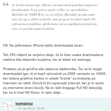
Ce bi bilo mozno npr. iPhone (ali katerokoli podobno napravo)
downloadati, bi ga gotovo imelo veliko vec uporabnikov.
Malokdo da 500EUR in vec za telefon. Marsikdo ga ima samo
zato, ker ga je dobil za darilo, sam pa ga ne bi nikoli kupil. Pri
softwareu je podobno, sploh danes, ko so napihnjene predvsem
cene, ne pa tudi nujno kvaliteta.
Off: Na jailbreakan iPhone lahko downloadaš stvari.
Teh 250 miljard se verjetno šteje, če bi čisto vsaka downloadana
vsebina bila dejansko kupljena, kar je daleč od realnega.
Piratstvo pa je gonilna sila zabavne elektronike. Če ne bi mogel
downloadati iger, bi si kupil računalnik za 200€ namesto za 1000€,
ker ločene grafične kartice in ostale "krame" za brskanje po
internetu ne rabiš. Dovolj bi bil najcenejši internet, ker je to samo
za internetne strani dovolj. Ne bi rabil dragega Full HD televizije,
ker ne bi imel HD filmov. In tako dalje...
Icematxyz
::
14. apr 2010, 16:39