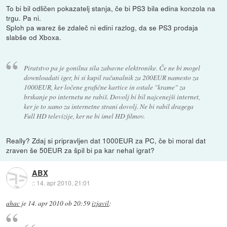
To bi bil odličen pokazatelj stanja, če bi PS3 bila edina konzola na
trgu. Pa ni.
Sploh pa warez še zdaleč ni edini razlog, da se PS3 prodaja
slabše od Xboxa.
Piratstvo pa je gonilna sila zabavne elektronike. Če ne bi mogel
downloadati iger, bi si kupil računalnik za 200EUR namesto za
1000EUR, ker ločene grafične kartice in ostale "krame" za
brskanje po internetu ne rabiš. Dovolj bi bil najcenejši internet,
ker je to samo za internetne strani dovolj. Ne bi rabil dragega
Full HD televizije, ker ne bi imel HD filmov.
Really? Zdaj si pripravljen dat 1000EUR za PC, če bi moral dat
zraven še 50EUR za špil bi pa kar nehal igrat?
ABX
::
14. apr 2010, 21:01
ahac
je
14. apr 2010 ob 20:59
izjavil
: