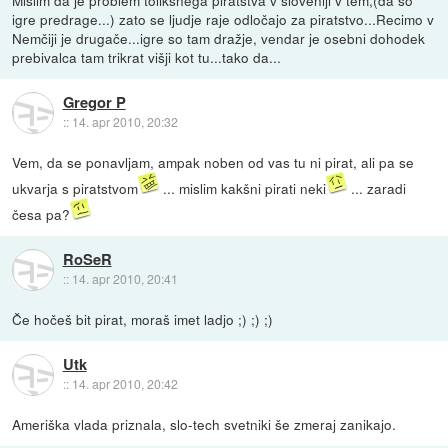
igre predrage...) zato se ljudje raje odločajo za piratstvo...Recimo v
Nemčiji je drugače...igre so tam dražje, vendar je osebni dohodek
prebivalca tam trikrat višji kot tu...tako da...
Gregor P
::
14. apr 2010, 20:32
Vem, da se ponavljam, ampak noben od vas tu ni pirat, ali pa se
ukvarja s piratstvom
... mislim kakšni pirati neki
... zaradi
česa pa?
RoSeR
::
14. apr 2010, 20:41
Če hočeš bit pirat, moraš imet ladjo ;) ;) ;)
Utk
::
14. apr 2010, 20:42
Ameriška vlada priznala, slo-tech svetniki še zmeraj zanikajo.