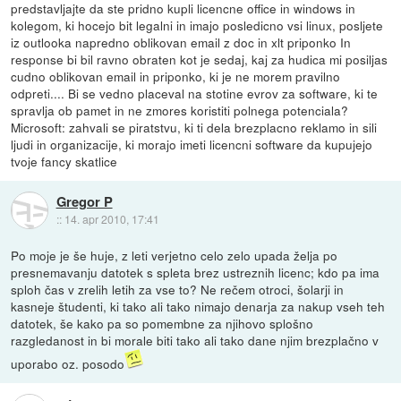
predstavljajte da ste pridno kupli licencne office in windows in
kolegom, ki hocejo bit legalni in imajo posledicno vsi linux, posljete
iz outlooka napredno oblikovan email z doc in xlt priponko In
response bi bil ravno obraten kot je sedaj, kaj za hudica mi posiljas
cudno oblikovan email in priponko, ki je ne morem pravilno
odpreti.... Bi se vedno placeval na stotine evrov za software, ki te
spravlja ob pamet in ne zmores koristiti polnega potenciala?
Microsoft: zahvali se piratstvu, ki ti dela brezplacno reklamo in sili
ljudi in organizacije, ki morajo imeti licencni software da kupujejo
tvoje fancy skatlice
Gregor P
::
14. apr 2010, 17:41
Po moje je še huje, z leti verjetno celo zelo upada želja po
presnemavanju datotek s spleta brez ustreznih licenc; kdo pa ima
sploh čas v zrelih letih za vse to? Ne rečem otroci, šolarji in
kasneje študenti, ki tako ali tako nimajo denarja za nakup vseh teh
datotek, še kako pa so pomembne za njihovo splošno
razgledanost in bi morale biti tako ali tako dane njim brezplačno v
uporabo oz. posodo