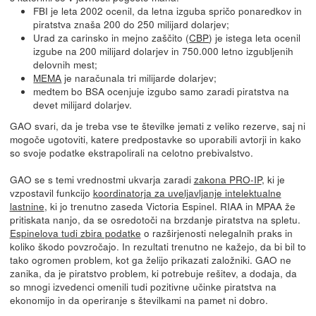
FBI je leta 2002 ocenil, da letna izguba spričo ponaredkov in
piratstva znaša 200 do 250 milijard dolarjev;
Urad za carinsko in mejno zaščito (
CBP
) je istega leta ocenil
izgube na 200 milijard dolarjev in 750.000 letno izgubljenih
delovnih mest;
MEMA
je naračunala tri milijarde dolarjev;
medtem bo BSA ocenjuje izgubo samo zaradi piratstva na
devet milijard dolarjev.
GAO svari, da je treba vse te številke jemati z veliko rezerve, saj ni
mogoče ugotoviti, katere predpostavke so uporabili avtorji in kako
so svoje podatke ekstrapolirali na celotno prebivalstvo.
GAO se s temi vrednostmi ukvarja zaradi
zakona PRO-IP
, ki je
vzpostavil funkcijo
koordinatorja za uveljavljanje intelektualne
lastnine
, ki jo trenutno zaseda Victoria Espinel. RIAA in MPAA že
pritiskata nanjo, da se osredotoči na brzdanje piratstva na spletu.
Espinelova tudi zbira podatke
o razširjenosti nelegalnih praks in
koliko škodo povzročajo. In rezultati trenutno ne kažejo, da bi bil to
tako ogromen problem, kot ga želijo prikazati založniki. GAO ne
zanika, da je piratstvo problem, ki potrebuje rešitev, a dodaja, da
so mnogi izvedenci omenili tudi pozitivne učinke piratstva na
ekonomijo in da operiranje s številkami na pamet ni dobro.