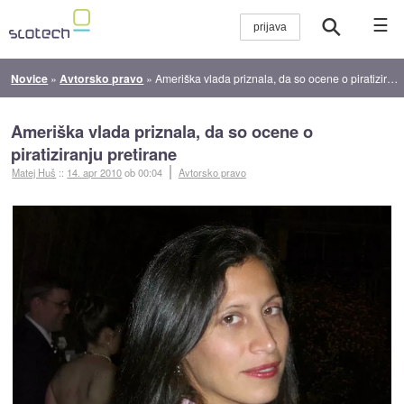
☰
Novice
»
Avtorsko pravo
»
Ameriška vlada priznala, da so ocene o piratiziranju pretirane
Ameriška vlada priznala, da so ocene o
piratiziranju pretirane
Matej Huš
::
14. apr 2010
ob 00:04
Avtorsko pravo