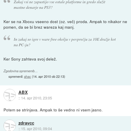
Zakaj vsi ne zapustijo vse ostale platforme in gredo služit
mastne denarje na PS3?
Ker se na Xboxu vseeno dost (oz. več) proda. Ampak to nikakor ne
pomen, da se bi brez wareza kaj manj.
In zakaj so igre v ware free okolju v povprečju za 10E dražje kot
na PC-ju?
Ker Sony zahteva svoj delež.
Zgodovina sprememb…
spremenil:
ahac
(
14. apr 2010 ob 22:13
)
ABX
::
14. apr 2010, 23:05
Potem se strinjava. Ampak to še vedno ni vsem jasno.
zdravcc
::
15. apr 2010, 09:04