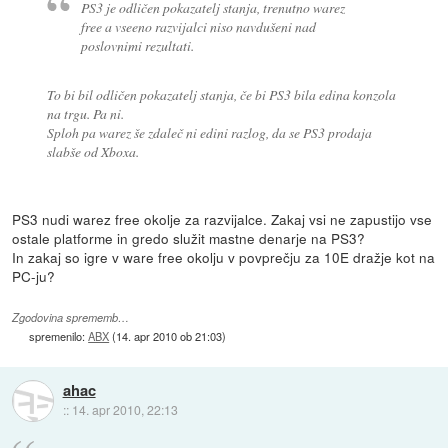
PS3 je odličen pokazatelj stanja, trenutno warez
free a vseeno razvijalci niso navdušeni nad
poslovnimi rezultati.
To bi bil odličen pokazatelj stanja, če bi PS3 bila edina konzola
na trgu. Pa ni.
Sploh pa warez še zdaleč ni edini razlog, da se PS3 prodaja
slabše od Xboxa.
PS3 nudi warez free okolje za razvijalce. Zakaj vsi ne zapustijo vse
ostale platforme in gredo služit mastne denarje na PS3?
In zakaj so igre v ware free okolju v povprečju za 10E dražje kot na
PC-ju?
Zgodovina sprememb…
spremenilo:
ABX
(
14. apr 2010 ob 21:03
)
ahac
::
14. apr 2010, 22:13