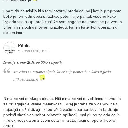
upam da ne mislijo iti s temi stvarmi predaleč, bolj kot je preprosto
bolje je, en tedn opaziš razliko, potem ti je pa itak vseeno kako
izgleda vse skup, preizkusil že vse mogoče na koncu se pa vedno
vrnem h najbolj osnovnemu izgledu, kar jih katerikoli operacijski
sistem ima.
Pithlit
::
8. mar 2010, 01:30
šernk
je
8. mar 2010 ob 00:58
izjavil
:
še vedno ne razumem ljudi, katerim je pomembno kako izgleda
njihovo namizje
Nimamo vsi enakega okusa. Niti nimamo vsi dovolj časa in znanja
za prilagajanje vsake malenkosti. Torej je treba že v osnovi najti
najboljši možni dizajn, ki bo všeč večini uporabnikov. In ta dizajn
povleči skozi ves nabor privzetih aplikacij (mal glupo zgleda če je
Firefox neusklajen z vsem ostalim - zato, recimo, opera 'kopira'
aero).