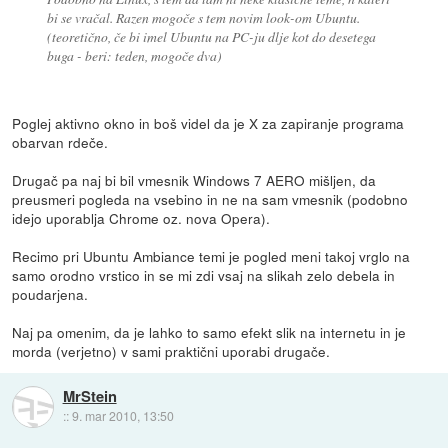
bi se vračal. Razen mogoče s tem novim look-om Ubuntu.
(teoretično, če bi imel Ubuntu na PC-ju dlje kot do desetega
buga - beri: teden, mogoče dva)
Poglej aktivno okno in boš videl da je X za zapiranje programa
obarvan rdeče.
Drugač pa naj bi bil vmesnik Windows 7 AERO mišljen, da
preusmeri pogleda na vsebino in ne na sam vmesnik (podobno
idejo uporablja Chrome oz. nova Opera).
Recimo pri Ubuntu Ambiance temi je pogled meni takoj vrglo na
samo orodno vrstico in se mi zdi vsaj na slikah zelo debela in
poudarjena.
Naj pa omenim, da je lahko to samo efekt slik na internetu in je
morda (verjetno) v sami praktični uporabi drugače.
MrStein
::
9. mar 2010, 13:50