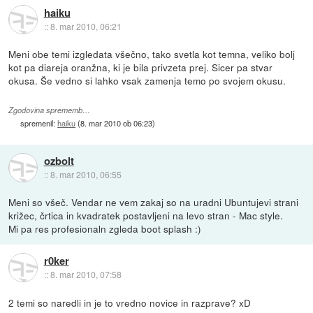
haiku
::
8. mar 2010, 06:21
Meni obe temi izgledata všečno, tako svetla kot temna, veliko bolj
kot pa diareja oranžna, ki je bila privzeta prej. Sicer pa stvar
okusa. Še vedno si lahko vsak zamenja temo po svojem okusu.
Zgodovina sprememb…
spremenil:
haiku
(
8. mar 2010 ob 06:23
)
ozbolt
::
8. mar 2010, 06:55
Meni so všeč. Vendar ne vem zakaj so na uradni Ubuntujevi strani
križec, črtica in kvadratek postavljeni na levo stran - Mac style.
Mi pa res profesionaln zgleda boot splash :)
r0ker
::
8. mar 2010, 07:58
2 temi so naredli in je to vredno novice in razprave? xD