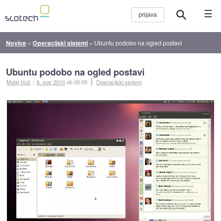
☰
Novice
»
Operacijski sistemi
»
Ubuntu podobo na ogled postavi
Ubuntu podobo na ogled postavi
Matej Huš
::
8. mar 2010
ob 00:05
Operacijski sistemi