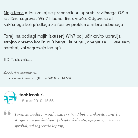
Moja tema
o tem zakaj se prenosnik pri uporabi različnega OS-a
različno segreva: Win7 hladno, linux vroče. Odgovora ali
kakršnega koli predloga za rešitev problema ni bilo nobenega.
Torej, na podlagi mojih izkušenj Win7 bolj učinkovito upravlja
strojno opremo kot linux (ubuntu, kubuntu, opensuse, ... vse sem
sprobal, vsi segrevajo laptop).
EDIT: slovnica.
Zgodovina sprememb…
spremenil:
motorc
(
8. mar 2010 ob 14:50
)
techfreak :)
::
8. mar 2010, 15:55
Torej, na podlagi mojih izkušenj Win7 bolj učinkovito upravlja
strojno opremo kot linux (ubuntu, kubuntu, opensuse, ... vse sem
sprobal, vsi segrevajo laptop).