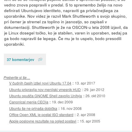
vedno znova pospravili v predal. S to spremembo želijo na novo
definirati Ubuntujevo identiteto, napraviti ga privlačnejšega za
uporabnike. Nov videz je razvil Mark Shuttleworth s svojo skupino,
pri čemer je stremel za toplino in jasnostjo, so zapisali v
dokumentaciji. Shuttleworth je že na OSCON-u leta 2008 izjavil, da
je Linux dosegel točko, ko je stabilen, varen in uporaben, sedaj pa
ga bodo napravili še lepega. Če mu je to uspelo, bodo presodili
uporabniki.
37 komentarjev
Preberite si še…
V čudnih časih izšel novi Ubuntu 17.04
::
13. apr 2017
Ubuntu pripravlja nov menijski vmesnik HUD
::
29. jan 2012
Ubuntu opušča GNOME Shell zavoljo Unityja
::
26. okt 2010
Canonical menja CEOja
::
19. dec 2009
Ubuntu še ne prinaša dobička
::
16. nov 2008
Office Open XML je postal ISO standard
::
2. apr 2008
Apple poslovne rezultate na ogled postavi
::
15. apr 2005