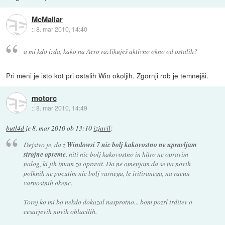
McMallar
::
8. mar 2010, 14:40
a mi kdo izda, kako na Aero razlikuješ aktivno okno od ostalih?
Pri meni je isto kot pri ostalih Win okoljih. Zgornji rob je temnejši.
motorc
::
8. mar 2010, 14:49
butl4d
je
8. mar 2010 ob 13:10
izjavil
:
Dejstvo je, da z
Windowsi 7 nic bolj kakovostno ne upravljam
strojne opreme
, niti nic bolj kakovostno in hitro ne opravim
nalog, ki jih imam za opravit. Da ne omenjam da se na novih
polknih ne pocutim nic bolj varnega, le iritiranega, na racun
varnostnih okenc.
Torej ko mi bo nekdo dokazal nasprotno... bom pozrl trditev o
cesarjevih novih oblacilih.