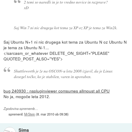
2 temi so naredli in je to vredno novice in razprave?
xD
Saj Win 7 ni nic drugega kot tema za XP oz XP je tema za Win2k.
Saj Ubuntu N+1 ni nic drugega kot tema za Ubuntu N oz Ubuntu N
je tema za Ubuntu N-1...
</sarcasm_or_whatever DELETE_ON_SIGHT="PLEASE"
QUOTED_POST_ALSO="YES">
Shuttleworth je že na OSCON-u leta 2008 izjavil, da je Linux
dosegel točko, ko je stabilen, varen in uporaben.
bug 240930 : nspluginviewer comsumes allmoust all CPU
No ja, mogoče leta 2012.
Zgodovina sprememb…
spremenil:
MrStein
(
8. mar 2010 ob 09:38
)
Sims