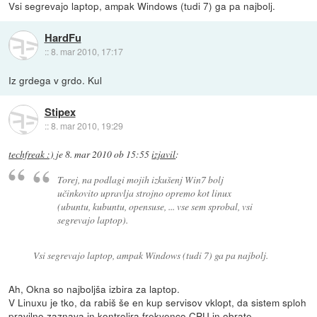
Vsi segrevajo laptop, ampak Windows (tudi 7) ga pa najbolj.
HardFu
::
8. mar 2010, 17:17
Iz grdega v grdo. Kul
Stipex
::
8. mar 2010, 19:29
techfreak :)
je
8. mar 2010 ob 15:55
izjavil
:
Torej, na podlagi mojih izkušenj Win7 bolj
učinkovito upravlja strojno opremo kot linux
(ubuntu, kubuntu, opensuse, ... vse sem sprobal, vsi
segrevajo laptop).
Vsi segrevajo laptop, ampak Windows (tudi 7) ga pa najbolj.
Ah, Okna so najboljša izbira za laptop.
V Linuxu je tko, da rabiš še en kup servisov vklopt, da sistem sploh
pravilno zaznava in kontrolira frekvenco CPU in obrate