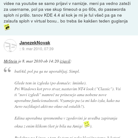
videe na youtube se samo prijavi v namizje. meni pa vedno zateži
za username, pol pa vse skup timeout-a po 60s, do passworda
sploh ni pršlo. tanov KDE 4.4 al kok je mi je ful všeč pa ga ne
zalaufa sploh v virtual boxu.. bo treba še kakšen teden guglanja
JanezekNovak
::
9. mar 2010, 07:39
MrStein
je
8. mar 2010 ob 14:20
izjavil
:
butl4d, pol pa ga ne uporabljaj. Simpl.
Glede tem in izgleda (po domače: šminke).
Pri Windows kot prvo stvar, nastavim NT4 look ("Classic"). Vsi
ti "novi izgledi" namreč ne prinesejo ama nobene nove
uporabne funkcionalnosti. Vzamejo pa (a mi kdo izda, kako na
Aero razlikuješ aktivno okno od ostalih?).
Edina uporabna sprememba v zgodovini je uvedba zapiranja
okna z enim klikom (kot je bila na Amigi
).
Podobno na Linux, s tem da tam ni neke klasične teme, h kateri