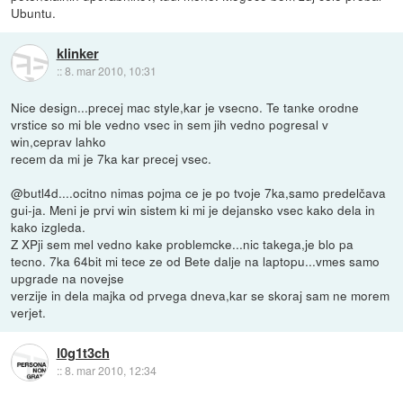
Ubuntu.
klinker
::
8. mar 2010, 10:31
Nice design...precej mac style,kar je vsecno. Te tanke orodne
vrstice so mi ble vedno vsec in sem jih vedno pogresal v
win,ceprav lahko
recem da mi je 7ka kar precej vsec.
@butl4d....ocitno nimas pojma ce je po tvoje 7ka,samo predelčava
gui-ja. Meni je prvi win sistem ki mi je dejansko vsec kako dela in
kako izgleda.
Z XPji sem mel vedno kake problemcke...nic takega,je blo pa
tecno. 7ka 64bit mi tece ze od Bete dalje na laptopu...vmes samo
upgrade na novejse
verzije in dela majka od prvega dneva,kar se skoraj sam ne morem
verjet.
l0g1t3ch
::
8. mar 2010, 12:34