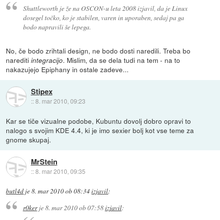
Shuttleworth je že na OSCON-u leta 2008 izjavil, da je Linux
dosegel točko, ko je stabilen, varen in uporaben, sedaj pa ga
bodo napravili še lepega.
No, če bodo zrihtali design, ne bodo dosti naredili. Treba bo
narediti
. Mislim, da se dela tudi na tem - na to
integracijo
nakazujejo Epiphany in ostale zadeve...
Stipex
::
8. mar 2010, 09:23
Kar se tiče vizualne podobe, Kubuntu dovolj dobro opravi to
nalogo s svojim KDE 4.4, ki je imo sexier bolj kot vse teme za
gnome skupaj.
MrStein
::
8. mar 2010, 09:35
butl4d
je
8. mar 2010 ob 08:34
izjavil
:
r0ker
je
8. mar 2010 ob 07:58
izjavil
: