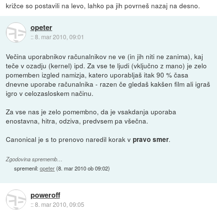
križce so postavili na levo, lahko pa jih povrneš nazaj na desno.
opeter
::
8. mar 2010, 09:01
Večina uporabnikov računalnikov ne ve (in jih niti ne zanima), kaj
teče v ozadju (kernel) ipd. Za vse te ljudi (vključno z mano) je zelo
pomemben izgled namizja, katero uporabljaš itak 90 % časa
dnevne uporabe računalnika - razen če gledaš kakšen film ali igraš
igro v celozasloskem načinu.
Za vse nas je zelo pomembno, da je vsakdanja uporaba
enostavna, hitra, odziva, predvsem pa všečna.
Canonical je s to prenovo naredil korak v
.
pravo smer
Zgodovina sprememb…
spremenil:
opeter
(
8. mar 2010 ob 09:02
)
poweroff
::
8. mar 2010, 09:05