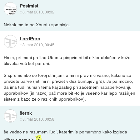
Pesimist
::
8. mar 2010, 00:32
Nekak me to na Xbuntu spominja.
LordPero
::
8. mar 2010, 00:45
Hmm, pri meni pa itaq Ubuntu pingvin ni bil nikjer oblečen v kožo
človeka več kot par dni.
S spremembo se torej strinjam, a mi ni prav nič važno, kakšne so
privzete barve (niti mi ni privzet videz buntujev grd). Je pa možno,
da ima tudi human tema kaj zaslug pri začetnem napaberkovanju
uporabnikov (in razvoj pač mora bit -to je vseeno kar lepo razširjen
sistem z bazo zelo različnih uporabnikov).
šernk
::
8. mar 2010, 00:58
še vedno ne razumem ljudi, katerim je pomembno kako izgleda
njihovo namizje