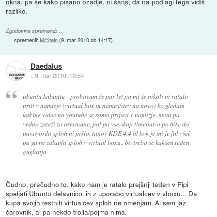
okna, pa še kako pisano ozadje, ni šans, da na podlagi tega vidiš
razliko.
Zgodovina sprememb…
spremenil:
MrStein
(
9. mar 2010 ob 14:17
)
Daedalus
::
9. mar 2010, 13:54
ubuntu,kubuntu - probavam že par let pa mi še nikoli ni ratalo
priti v namizje (virtual box in namestitev na novo) ko gledam
kakšne videe na youtube se samo prijavi v namizje. meni pa
vedno zateži za username, pol pa vse skup timeout-a po 60s, do
passworda sploh ni pršlo. tanov KDE 4.4 al kok je mi je ful všeč
pa ga ne zalaufa sploh v virtual boxu.. bo treba še kakšen teden
guglanja
Čudno, prečudno to, kako nam je ratalo prejšnji teden v Pipi
speljati Ubuntu delavnico lih z uporabo virtualcev v vboxu... Da
kupa svojih testnih virtualcev sploh ne omenjam. Al sem jaz
čarovnik, al pa nekdo trolla/pojma nima.