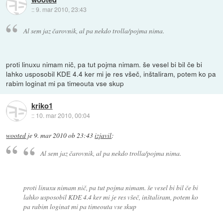
::
9. mar 2010, 23:43
Al sem jaz čarovnik, al pa nekdo trolla/pojma nima.
proti linuxu nimam nič, pa tut pojma nimam. še vesel bi bil če bi
lahko usposobil KDE 4.4 ker mi je res všeč, inštaliram, potem ko pa
rabim loginat mi pa timeouta vse skup
kriko1
::
10. mar 2010, 00:04
wooted
je
9. mar 2010 ob 23:43
izjavil
:
Al sem jaz čarovnik, al pa nekdo trolla/pojma nima.
proti linuxu nimam nič, pa tut pojma nimam. še vesel bi bil če bi
lahko usposobil KDE 4.4 ker mi je res všeč, inštaliram, potem ko
pa rabim loginat mi pa timeouta vse skup