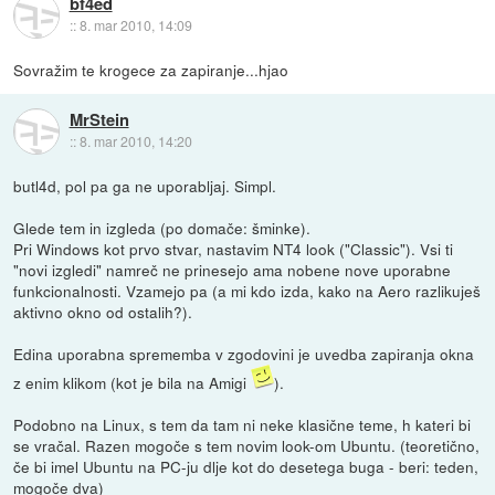
bf4ed
::
8. mar 2010, 14:09
Sovražim te krogece za zapiranje...hjao
MrStein
::
8. mar 2010, 14:20
butl4d, pol pa ga ne uporabljaj. Simpl.
Glede tem in izgleda (po domače: šminke).
Pri Windows kot prvo stvar, nastavim NT4 look ("Classic"). Vsi ti
"novi izgledi" namreč ne prinesejo ama nobene nove uporabne
funkcionalnosti. Vzamejo pa (a mi kdo izda, kako na Aero razlikuješ
aktivno okno od ostalih?).
Edina uporabna sprememba v zgodovini je uvedba zapiranja okna
z enim klikom (kot je bila na Amigi
).
Podobno na Linux, s tem da tam ni neke klasične teme, h kateri bi
se vračal. Razen mogoče s tem novim look-om Ubuntu. (teoretično,
če bi imel Ubuntu na PC-ju dlje kot do desetega buga - beri: teden,
mogoče dva)