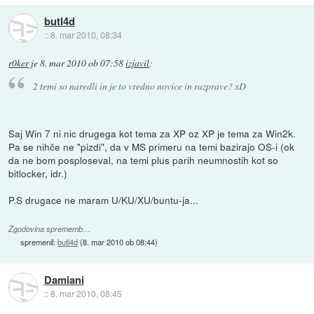
butl4d
::
8. mar 2010, 08:34
r0ker
je
8. mar 2010 ob 07:58
izjavil
:
2 temi so naredli in je to vredno novice in razprave? xD
Saj Win 7 ni nic drugega kot tema za XP oz XP je tema za Win2k.
Pa se nihče ne "pizdi", da v MS primeru na temi bazirajo OS-i (ok
da ne bom posploseval, na temi plus parih neumnostih kot so
bitlocker, idr.)
P.S drugace ne maram U/KU/XU/buntu-ja...
Zgodovina sprememb…
spremenil:
butl4d
(
8. mar 2010 ob 08:44
)
Damiani
::
8. mar 2010, 08:45