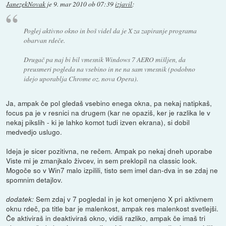
JanezekNovak
je
9. mar 2010 ob 07:39
izjavil
:
Poglej aktivno okno in boš videl da je X za zapiranje programa
obarvan rdeče.
Drugač pa naj bi bil vmesnik Windows 7 AERO mišljen, da
preusmeri pogleda na vsebino in ne na sam vmesnik (podobno
idejo uporablja Chrome oz. nova Opera).
Ja, ampak če pol gledaš vsebino enega okna, pa nekaj natipkaš,
focus pa je v resnici na drugem (kar ne opaziš, ker je razlika le v
nekaj pikslih - ki je lahko komot tudi izven ekrana), si dobil
medvedjo uslugo.
Ideja je sicer pozitivna, ne rečem. Ampak po nekaj dneh uporabe
Viste mi je zmanjkalo živcev, in sem preklopil na classic look.
Mogoče so v Win7 malo izpilili, tisto sem imel dan-dva in se zdaj ne
spomnim detajlov.
Sem zdaj v 7 pogledal in je kot omenjeno X pri aktivnem
dodatek:
oknu rdeč, pa title bar je malenkost, ampak res malenkost svetlejši.
Če aktiviraš in deaktiviraš okno, vidiš razliko, ampak če imaš tri