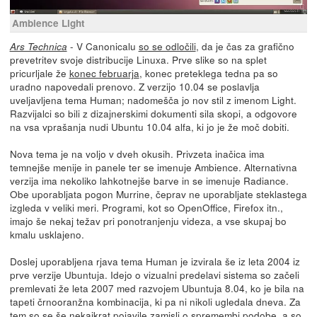
Ambience Light
- V Canonicalu
so se odločili
, da je čas za grafično
Ars Technica
prevetritev svoje distribucije Linuxa. Prve slike so na splet
pricurljale že
konec februarja
, konec preteklega tedna pa so
uradno napovedali prenovo. Z verzijo 10.04 se poslavlja
uveljavljena tema Human; nadomešča jo nov stil z imenom Light.
Razvijalci so bili z dizajnerskimi dokumenti sila skopi, a odgovore
na vsa vprašanja nudi Ubuntu 10.04 alfa, ki jo je že moč dobiti.
Nova tema je na voljo v dveh okusih. Privzeta inačica ima
temnejše menije in panele ter se imenuje Ambience. Alternativna
verzija ima nekoliko lahkotnejše barve in se imenuje Radiance.
Obe uporabljata pogon Murrine, čeprav ne uporabljate steklastega
izgleda v veliki meri. Programi, kot so OpenOffice, Firefox itn.,
imajo še nekaj težav pri ponotranjenju videza, a vse skupaj bo
kmalu usklajeno.
Doslej uporabljena rjava tema Human je izvirala še iz leta 2004 iz
prve verzije Ubuntuja. Idejo o vizualni predelavi sistema so začeli
premlevati že leta 2007 med razvojem Ubuntuja 8.04, ko je bila na
tapeti črnooranžna kombinacija, ki pa ni nikoli ugledala dneva. Za
tem so se še nekajkrat pojavile zamisli o spremembi podobe, a so