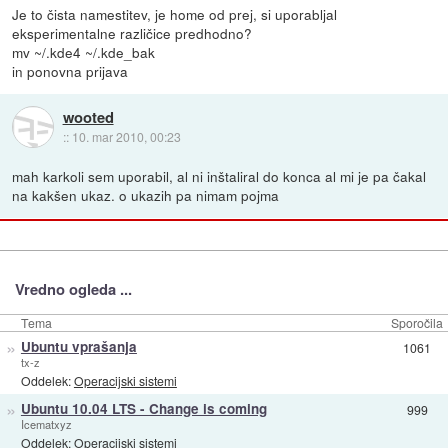
Je to čista namestitev, je home od prej, si uporabljal
eksperimentalne različice predhodno?
mv ~/.kde4 ~/.kde_bak
in ponovna prijava
wooted
::
10. mar 2010, 00:23
mah karkoli sem uporabil, al ni inštaliral do konca al mi je pa čakal
na kakšen ukaz. o ukazih pa nimam pojma
Vredno ogleda ...
Tema
Sporočila
»
Ubuntu vprašanja
1061
tx-z
Oddelek:
Operacijski sistemi
»
Ubuntu 10.04 LTS - Change is coming
999
Icematxyz
Oddelek:
Operacijski sistemi