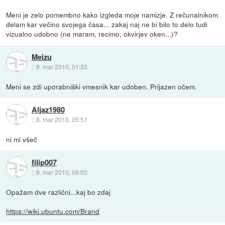
Meni je zelo pomembno kako izgleda moje namizje. Z rečunalnikom
delam kar večino svojega časa... zakaj naj ne bi bilo to delo tudi
vizualno udobno (ne maram, recimo, okvirjev oken...)?
Meizu
::
8. mar 2010, 01:33
Meni se zdi uporabniški vmesnik kar udoben. Prijazen očem.
Aljaz1980
::
8. mar 2010, 05:51
ni mi všeč
filip007
::
8. mar 2010, 06:03
Opažam dve različni...kaj bo zdaj
https://wiki.ubuntu.com/Brand