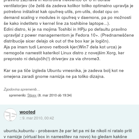
ventilatorjev (če želiš da zadeva kolikor toliko optimalno upravlja je
potrebno inštalirat kak cpufreq-utils, pm-utils, dodat cpu on
demand scaling v modules in cpufreq v daemons, pa po možnosti
še kako indetiteto v kernel line za toshibine laptope...).
Edini distro, ki je na mojima Toshibi in HPju po defaultu pravilno
upravljal z power managementom je Fedora 10+. (Prednameščene
distribucije sicer delajo ok out of the box kar je logičn).
Aja pa imam tudi Lenovo netbook kjer(Win7 dela kot urca) je
nemogoče namestit katerikol Linux distro z novejšim Xorg, ker
preprosto ni delujočih(!) driverjev za via chrome3.
Kar se pa tiče izgleda Ubuntu vmesnika, je zadeva bolj kot ne
omejena zaradi gnome namizja ne pa toliko dizajna.
Zgodovina sprememb…
spremenilo:
Stipex
(
8. mar 2010 ob 19:34
)
wooted
::
9. mar 2010, 00:42
ubuntu,kubuntu - probavam že par let pa mi še nikoli ni ratalo priti
v namizje (virtual box in namestitev na novo) ko gledam kakšne