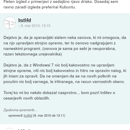
Fleten izgled v primerjavi z sedajšno rjavo drisko. Dosedaj sem
ravno zaradi izgleda preferiral Kubuntu.
butl4d
::
8. mar 2010, 13:10
Dejstvo je, da je operacijski sistem neka osnova, ki mi omogoca, da
na njo upravljam strojno opremo, ter to osnovo nadgrajujem z
nameskimi programi. (osnova je sama po sebi je neuporabna,
razen tekstovnega urejevalnika)
Dejstvo je, da z Windowsi 7 nic bolj kakovostno ne upravljam
strojne opreme, niti nic bolj kakovostno in hitro ne opravim nalog, ki
jih imam za opravit. Da ne omenjam da se na novih polknih ne
pocutim nic bolj varnega, le iritiranega, na racun varnostnih okenc.
Torej ko mi bo nekdo dokazal nasprotno... bom pozrl trditev o
cesarjevih novih oblacilih.
Zgodovina sprememb…
spremenil:
butl4d
(
8. mar 2010 ob 13:11
)