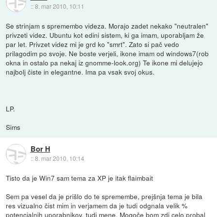
::
8. mar 2010, 10:11
Se strinjam s spremembo videza. Morajo zadet nekako "neutralen"
privzeti videz. Ubuntu kot edini sistem, ki ga imam, uporabljam že
par let. Privzet videz mi je grd ko "smrt". Zato si pač vedo
prilagodim po svoje. Ne boste verjeli, ikone imam od windows7(rob
okna in ostalo pa nekaj iz gnomme-look.org) Te ikone mi delujejo
najbolj čiste in elegantne. Ima pa vsak svoj okus.
LP.
Sims
Bor H
::
8. mar 2010, 10:14
Tisto da je Win7 sam tema za XP je itak flaimbait
Sem pa vesel da je prišlo do te spremembe, prejšnja tema je bila
res vizualno čist mim in verjamem da je tudi odgnala velik %
potencialnih uporabnikov, tudi mene. Mogoče bom zdj celo probal