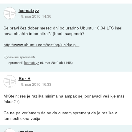
Icematxyz
::
9. mar 2010, 14:36
Se pravi čez dober mesec dni bo uradno Ubuntu 10.04 LTS imel
nova oblačila in bo hitrejši (boot, suspend)?
http://www.ubuntu.com/testing/lucid/alp...
Zgodovina sprememb…
spremenil:
Icematxyz
(
9. mar 2010 ob 14:56
)
Bor H
::
9. mar 2010, 16:33
MrStein: res je razlika minimalna ampak sej ponavadi veš kje maš
fokus? :)
Če ne pa verjamem da se da custom sprement da je razlika v
temnosti okna večja.
wooted