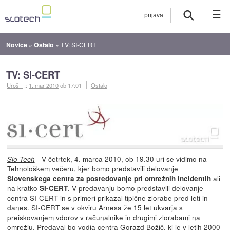
☰
Novice
»
Ostalo
»
TV: SI-CERT
TV: SI-CERT
Uroš -
::
1. mar 2010
ob 17:01
Ostalo
- V četrtek, 4. marca 2010, ob 19.30 uri se vidimo na
Slo-Tech
Tehnološkem večeru
, kjer bomo predstavili delovanje
ali
Slovenskega centra za posredovanje pri omrežnih incidentih
na kratko
. V predavanju bomo predstavili delovanje
SI-CERT
centra SI-CERT in s primeri prikazal tipične zlorabe pred leti in
danes. SI-CERT se v okviru Arnesa že 15 let ukvarja s
preiskovanjem vdorov v računalnike in drugimi zlorabami na
omrežju. Predaval bo vodja centra Gorazd Božič, ki je v letih 2000-