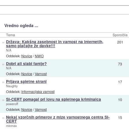
Vredno ogleda ...
Tema
Sporočila
»
Država: Kakšna zasebnost in varnost na internetih,
201
samo plačajte že davke!!!
N/A
Oddelek:
Novice
/
NWO
»
Dobri ali slabi fantje?
73
N/A
Oddelek:
Novice
/
Varnost
»
Prijava spletne strani
17
Naughty
Oddelek:
Informacijska varnost
»
SI-CERT pomagal pri lovu na spletnega kriminalca
10
poweroff
Oddelek:
Novice
/
Varnost
»
Nekaj vzorčnih primerov z mize varnostnega centra SI-
15
CERT
minmax