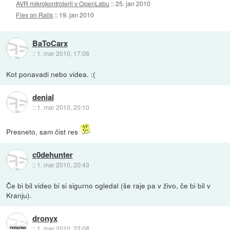
AVR mikrokontrolerji v OpenLabu
::
25. jan 2010
Flex on Rails
::
19. jan 2010
BaToCarx
::
1. mar 2010, 17:08
Kot ponavadi nebo videa. :(
denial
::
1. mar 2010, 20:10
Presneto, sam čist res
c0dehunter
::
1. mar 2010, 20:43
Če bi bil video bi si sigurno ogledal (še raje pa v živo, če bi bil v
Kranju).
dronyx
::
1. mar 2010, 23:08