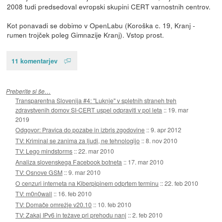
2008 tudi predsedoval evropski skupini CERT varnostnih centrov.
Kot ponavadi se dobimo v OpenLabu (Koroška c. 19, Kranj -
rumen trojček poleg Gimnazije Kranj). Vstop prost.
11 komentarjev
Preberite si še…
Transparentna Slovenija #4: "Luknje" v spletnih straneh treh
zdravstvenih domov SI-CERT uspel odpraviti v pol leta
::
19. mar
2019
Odgovor: Pravica do pozabe in izbris zgodovine
::
9. apr 2012
TV: Kriminal se zanima za ljudi, ne tehnologijo
::
8. nov 2010
TV: Lego mindstorms
::
22. mar 2010
Analiza slovenskega Facebook botneta
::
17. mar 2010
TV: Osnove GSM
::
9. mar 2010
O cenzuri interneta na Kiberpipinem odprtem terminu
::
22. feb 2010
TV: m0n0wall
::
16. feb 2010
TV: Domače omrežje v20.10
::
10. feb 2010
TV: Zakaj IPv6 in težave pri prehodu nanj
::
2. feb 2010