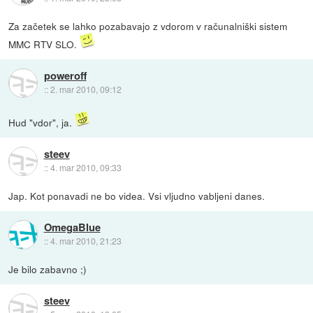
Za začetek se lahko pozabavajo z vdorom v računalniški sistem
MMC RTV SLO.
poweroff
::
2. mar 2010, 09:12
Hud "vdor", ja.
steev
::
4. mar 2010, 09:33
Jap. Kot ponavadi ne bo videa. Vsi vljudno vabljeni danes.
OmegaBlue
::
4. mar 2010, 21:23
Je bilo zabavno ;)
steev