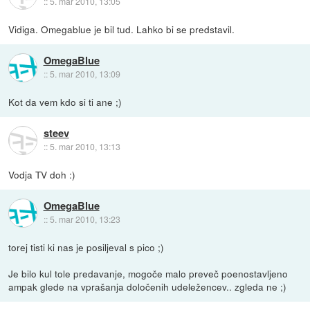
::
5. mar 2010, 13:05
Vidiga. Omegablue je bil tud. Lahko bi se predstavil.
OmegaBlue
::
5. mar 2010, 13:09
Kot da vem kdo si ti ane ;)
steev
::
5. mar 2010, 13:13
Vodja TV doh :)
OmegaBlue
::
5. mar 2010, 13:23
torej tisti ki nas je posiljeval s pico ;)
Je bilo kul tole predavanje, mogoče malo preveč poenostavljeno
ampak glede na vprašanja določenih udeležencev.. zgleda ne ;)