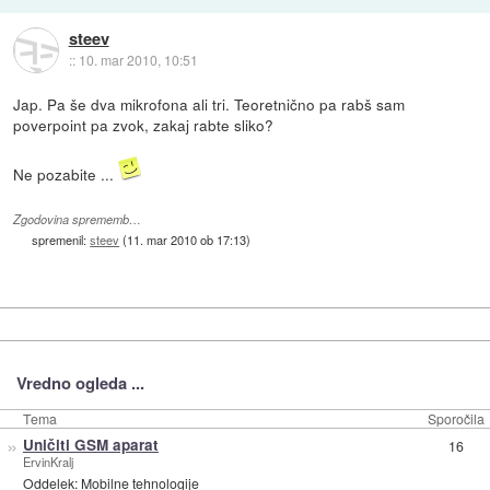
steev
::
10. mar 2010, 10:51
Jap. Pa še dva mikrofona ali tri. Teoretnično pa rabš sam
poverpoint pa zvok, zakaj rabte sliko?
Ne pozabite ...
Zgodovina sprememb…
spremenil:
steev
(
11. mar 2010 ob 17:13
)
Vredno ogleda ...
Tema
Sporočila
»
Uničiti GSM aparat
16
ErvinKralj
Oddelek:
Mobilne tehnologije