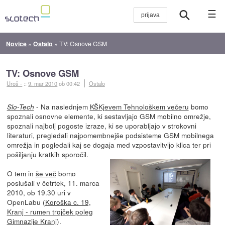
☰
Novice
»
Ostalo
»
TV: Osnove GSM
TV: Osnove GSM
Uroš -
::
9. mar 2010
ob 00:42
Ostalo
- Na naslednjem
KŠKjevem Tehnološkem večeru
bomo
Slo-Tech
spoznali osnovne elemente, ki sestavljajo GSM mobilno omrežje,
spoznali najbolj pogoste izraze, ki se uporabljajo v strokovni
literaturi, pregledali najpomembnejše podsisteme GSM mobilnega
omrežja in pogledali kaj se dogaja med vzpostavitvijo klica ter pri
pošiljanju kratkih sporočil.
O tem in
še več
bomo
poslušali v četrtek, 11. marca
2010, ob 19.30 uri v
OpenLabu (
Koroška c. 19,
Kranj - rumen trojček poleg
Gimnazije Kranj
).