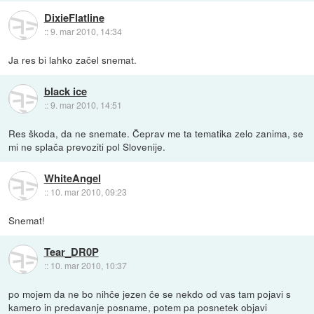
DixieFlatline
::
9. mar 2010, 14:34
Ja res bi lahko začel snemat.
black ice
::
9. mar 2010, 14:51
Res škoda, da ne snemate. Čeprav me ta tematika zelo zanima, se
mi ne splača prevoziti pol Slovenije.
WhiteAngel
::
10. mar 2010, 09:23
Snemat!
Tear_DR0P
::
10. mar 2010, 10:37
po mojem da ne bo nihče jezen če se nekdo od vas tam pojavi s
kamero in predavanje posname, potem pa posnetek objavi