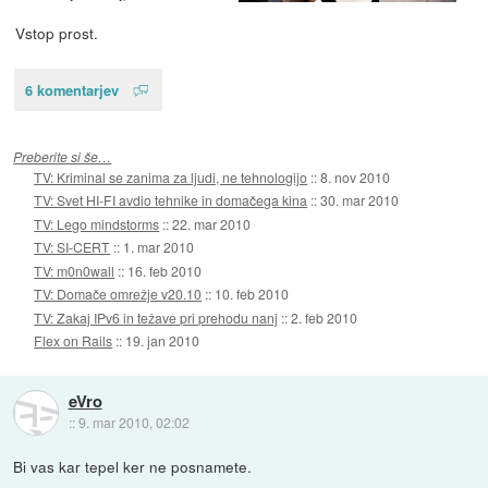
Vstop prost.
6 komentarjev
Preberite si še…
TV: Kriminal se zanima za ljudi, ne tehnologijo
::
8. nov 2010
TV: Svet HI-FI avdio tehnike in domačega kina
::
30. mar 2010
TV: Lego mindstorms
::
22. mar 2010
TV: SI-CERT
::
1. mar 2010
TV: m0n0wall
::
16. feb 2010
TV: Domače omrežje v20.10
::
10. feb 2010
TV: Zakaj IPv6 in težave pri prehodu nanj
::
2. feb 2010
Flex on Rails
::
19. jan 2010
eVro
::
9. mar 2010, 02:02
Bi vas kar tepel ker ne posnamete.