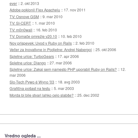
ever
::
2. okt 2013
Adobe poklonil Flex Apacheju
::
17. nov 2011
TV: Osnove GSM
::
9. mar 2010
TV: SI-CERT
::
1. mar 2010
TV: m0n0wall
::
16. feb 2010
TV: Domače omrežje v20.10
::
10. feb 2010
Nov prispevek: Uvod v Ruby on Rails
::
2. feb 2010
Večer za Inovativne in Podjetne: Andrej Nabergoj
::
25. okt 2006
Spletne urice: TurboGears
::
17. apr 2006
Spletne urice: Django
::
27. mar 2006
Spletne urice: Zakaj sem namesto PHP uporabil Ruby on Rails?
::
12.
mar 2006
Slo-Tech Pywo é Wyno '03
::
18. avg 2003
Grafična pošast na testu
::
5. mar 2003
Morda bi bile stvari lahko celo slabše?
::
25. dec 2002
Vredno ogleda ...