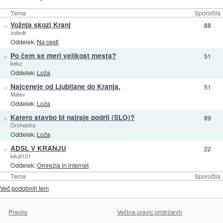
Tema
Sporočila
»
Vožnja skozi Kranj
88
zobnik
Oddelek:
Na cesti
»
Po čem se meri velikost mesta?
51
kekz
Oddelek:
Loža
»
Najceneje od Ljubljane do Kranja.
51
Matev
Oddelek:
Loža
»
Katero stavbo bi najraje podrli (SLO)?
89
Orchestra
Oddelek:
Loža
»
ADSL V KRANJU
22
lukaf101
Oddelek:
Omrežja in internet
Tema
Sporočila
Več podobnih tem
Pravila
Večina pravic pridržanih