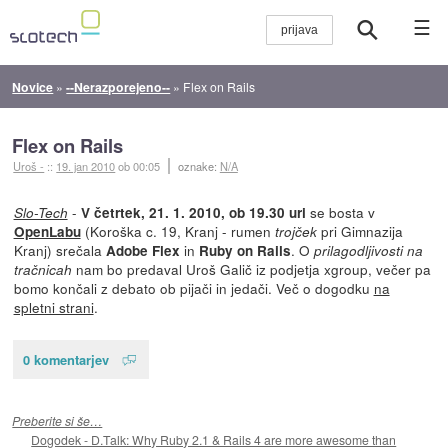
☰
Novice
»
--Nerazporejeno--
»
Flex on Rails
Flex on Rails
Uroš -
::
19. jan 2010
ob 00:05
oznake:
N/A
-
se bosta v
Slo-Tech
V četrtek, 21. 1. 2010, ob 19.30 uri
(Koroška c. 19, Kranj - rumen
pri Gimnazija
OpenLabu
trojček
Kranj) srečala
in
. O
Adobe Flex
Ruby on Rails
prilagodljivosti na
nam bo predaval Uroš Galič iz podjetja xgroup, večer pa
tračnicah
bomo končali z debato ob pijači in jedači. Več o dogodku
na
spletni strani
.
0 komentarjev
Preberite si še…
Dogodek - D.Talk: Why Ruby 2.1 & Rails 4 are more awesome than