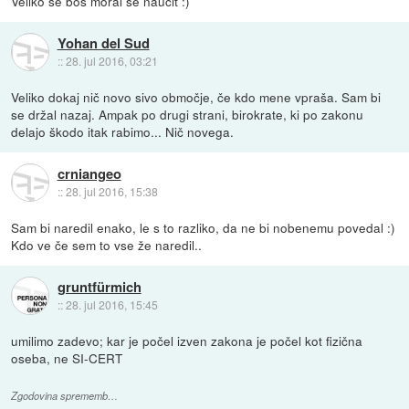
Veliko se boš moral še naučit :)
Yohan del Sud
::
28. jul 2016, 03:21
Veliko dokaj nič novo sivo območje, če kdo mene vpraša. Sam bi
se držal nazaj. Ampak po drugi strani, birokrate, ki po zakonu
delajo škodo itak rabimo... Nič novega.
crniangeo
::
28. jul 2016, 15:38
Sam bi naredil enako, le s to razliko, da ne bi nobenemu povedal :)
Kdo ve če sem to vse že naredil..
gruntfürmich
::
28. jul 2016, 15:45
umilimo zadevo; kar je počel izven zakona je počel kot fizična
oseba, ne SI-CERT
Zgodovina sprememb…