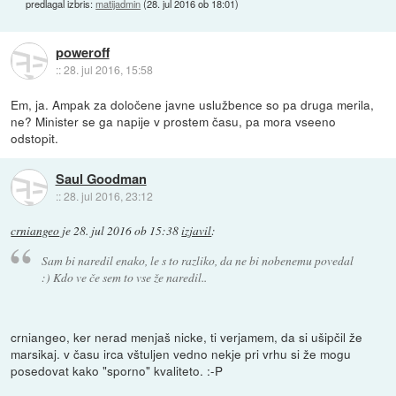
predlagal izbris:
matijadmin
(
28. jul 2016 ob 18:01
)
poweroff
::
28. jul 2016, 15:58
Em, ja. Ampak za določene javne uslužbence so pa druga merila,
ne? Minister se ga napije v prostem času, pa mora vseeno
odstopit.
Saul Goodman
::
28. jul 2016, 23:12
crniangeo
je
28. jul 2016 ob 15:38
izjavil
:
Sam bi naredil enako, le s to razliko, da ne bi nobenemu povedal
:) Kdo ve če sem to vse že naredil..
crniangeo, ker nerad menjaš nicke, ti verjamem, da si ušipčil že
marsikaj. v času irca vštuljen vedno nekje pri vrhu si že mogu
posedovat kako "sporno" kvaliteto. :-P