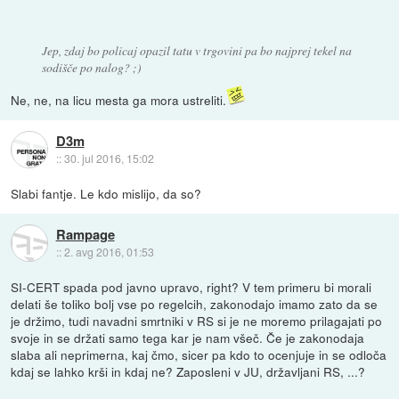
Jep, zdaj bo policaj opazil tatu v trgovini pa bo najprej tekel na
sodišče po nalog? ;)
Ne, ne, na licu mesta ga mora ustreliti.
D3m
::
30. jul 2016, 15:02
Slabi fantje. Le kdo mislijo, da so?
Rampage
::
2. avg 2016, 01:53
SI-CERT spada pod javno upravo, right? V tem primeru bi morali
delati še toliko bolj vse po regelcih, zakonodajo imamo zato da se
je držimo, tudi navadni smrtniki v RS si je ne moremo prilagajati po
svoje in se držati samo tega kar je nam všeč. Če je zakonodaja
slaba ali neprimerna, kaj čmo, sicer pa kdo to ocenjuje in se odloča
kdaj se lahko krši in kdaj ne? Zaposleni v JU, državljani RS, ...?