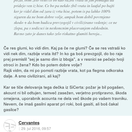
pridejo ven iz hise. Ce bo pa nekdo zbil vrata in laufal po bajti
ker je videl dim od zara iz vrta hise, potem is pa lahko 100%
siguren da ne bom dobre volje, ampak bom dobil povrnjeno
skodo + da bom hudica prevzogojil v civilizirano vedenje; ce ne
zlepa, pa s sodicsci in neskoncnim placevanjem odskodnin.
Ravno zato je danes tako zelo riskatno glumiti heroja...
Če res glumi, ko vidi dim. Kaj pa če ne glumi? Če se res vstraši ko
vidi nek dim, razbije vrata itd? In ko ga boš prevzgojil, do bo raje
prej premislil "sej je samo dim iz bbqja", a v resnici se pečejo tvoji
otroci in žena? Kdo bo potem dobre volje?
Rajš vidm, da mi po pomoti razbije vrata, kot pa flegma odkoraka
dalje. A smo civilizirani, ali kaj?
Kar se tiče delovanja tega dečka iz SiCerta: požar je bil pogašen,
akount ni bil odtujen, temveč zasežen, verjetno protipravno, škoda
omejena, uporabnik acounta ne dela več škode po vašem travniku.
Nevem, če imaš gasilni aparat pri roki, boš gasiti, ali boš čakal
gasilce?
Cervantes
::
29. jul 2016, 09:57