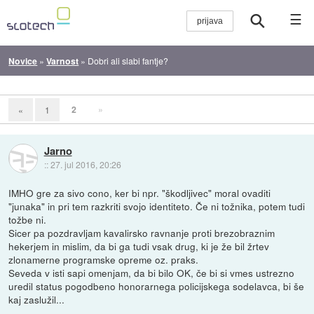
☰
Novice
»
Varnost
»
Dobri ali slabi fantje?
2
»
«
1
Jarno
::
27. jul 2016, 20:26
IMHO gre za sivo cono, ker bi npr. "škodljivec" moral ovaditi
"junaka" in pri tem razkriti svojo identiteto. Če ni tožnika, potem tudi
tožbe ni.
Sicer pa pozdravljam kavalirsko ravnanje proti brezobraznim
hekerjem in mislim, da bi ga tudi vsak drug, ki je že bil žrtev
zlonamerne programske opreme oz. praks.
Seveda v isti sapi omenjam, da bi bilo OK, če bi si vmes ustrezno
uredil status pogodbeno honorarnega policijskega sodelavca, bi še
kaj zaslužil...