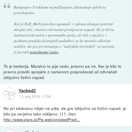
Rampage> S takšnim razmišljanjem zakonodaje sploh ne
potrebujemo.
Kot je PaX_MaN pravilno opomnil, v zakonu obstaja instritut
skrajne sile, s katero odvrnemo protipravni napad. Ali je bil ta
institut prekoračen s spremembo gesla, ali šele z analizo v
poštnem predalu dostopnih podatkov, se bo moralo odločati
sodišče, da gre pri tarnanju o "indijskih strežnikih" za rasizem,
je pa tudi
popolnoma jasno
.
To je bedarija. Moralno to pije vodo, pravno pa ne. Ker je bilo to
pravno pravilo sprejeto z namenom preprečevati ali odvračati
izključno fizični napad.
Yacked2
::
2. avg 2016, 11:04
No pri silobranu nikjer ne piše, da gre izključno za fizični napad, je
bilo pa verjetno tako mišljeno. (11. člen
http://www.pisrs.si/Pis.web/pregledPred...