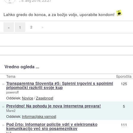
::
5. avg 2016, 23:27
Lahko gredo do konca, a za božjo voljo, uporabite kondom!
2
»
«
1
Vredno ogleda ...
Tema
Sporočila
»
Transparentna Slovenija #5: Spletni trgovini s spolnimi
125
pripomočki razkrili svoje kup
poweroff
Oddelek:
Novice
/
Zasebnost
»
Previdno! Na pohodu je nova internetna prevara!
5
Mare2
Oddelek:
Informacijska varnost
»
Pod črto: Informator policije vdrl v elektronsko
111
komunikacijo več sto posameznikov