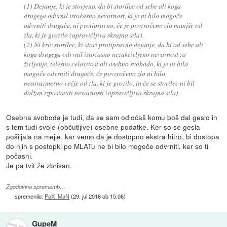
(1) Dejanje, ki je storjeno, da bi storilec od sebe ali koga
drugega odvrnil istočasno nevarnost, ki je ni bilo mogoče
odvrniti drugače, ni protipravno, če je povzročeno zlo manjše od
zla, ki je grozilo (upravičljiva skrajna sila).
(2) Ni kriv storilec, ki stori protipravno dejanje, da bi od sebe ali
koga drugega odvrnil istočasno nezakrivljeno nevarnost za
življenje, telesno celovitost ali osebno svobodo, ki je ni bilo
mogoče odvrniti drugače, če povzročeno zlo ni bilo
nesorazmerno večje od zla, ki je grozilo, in če se storilec ni bil
dolžan izpostaviti nevarnosti (opravičljiva skrajna sila).
Osebna svoboda je tudi, da se sam odločaš komu boš dal geslo in
s tem tudi svoje (občutljive) osebne podatke. Ker so se gesla
pošiljala na mejle, kar vemo da je dostopno ekstra hitro, bi dostopa
do njih s postopki po MLATu ne bi bilo mogoče odvrniti, ker so ti
počasni.
Je pa tvit že zbrisan.
Zgodovina sprememb…
spremenilo:
PaX_MaN
(
29. jul 2016 ob 15:06
)
GupeM