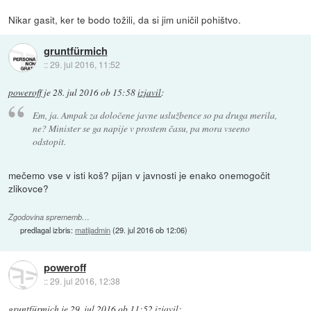
Nikar gasit, ker te bodo tožili, da si jim uničil pohištvo.
gruntfürmich
::
29. jul 2016, 11:52
poweroff
je
28. jul 2016 ob 15:58
izjavil
:
Em, ja. Ampak za določene javne uslužbence so pa druga merila,
ne? Minister se ga napije v prostem času, pa mora vseeno
odstopit.
mečemo vse v isti koš? pijan v javnosti je enako onemogočit
zlikovce?
Zgodovina sprememb…
predlagal izbris:
matijadmin
(
29. jul 2016 ob 12:06
)
poweroff
::
29. jul 2016, 12:38
gruntfürmich
je
29. jul 2016 ob 11:52
izjavil
: