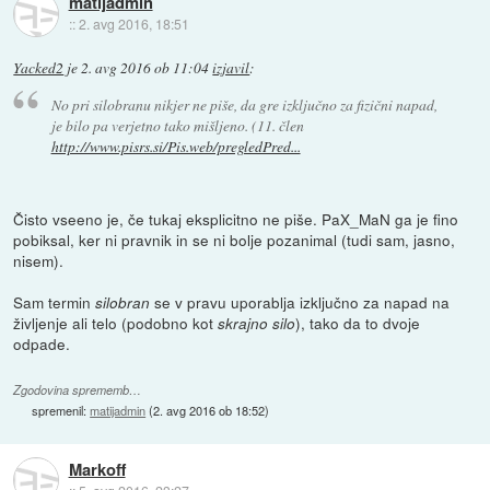
matijadmin
::
2. avg 2016, 18:51
Yacked2
je
2. avg 2016 ob 11:04
izjavil
:
No pri silobranu nikjer ne piše, da gre izključno za fizični napad,
je bilo pa verjetno tako mišljeno. (11. člen
http://www.pisrs.si/Pis.web/pregledPred...
Čisto vseeno je, če tukaj eksplicitno ne piše. PaX_MaN ga je fino
pobiksal, ker ni pravnik in se ni bolje pozanimal (tudi sam, jasno,
nisem).
Sam termin
se v pravu uporablja izključno za napad na
silobran
življenje ali telo (podobno kot
), tako da to dvoje
skrajno silo
odpade.
Zgodovina sprememb…
spremenil:
matijadmin
(
2. avg 2016 ob 18:52
)
Markoff