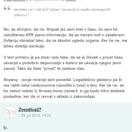
mečemo vse v isti koš? pijan v javnosti je enako onemogočit
zlikovce?
No, se strinjam, da ne. Ampak jaz sem imel v času, ko sem bil
uslužbenec KPK jasno informacijo, da se moram tudi v zasebnem
življenju obnašat tako, da ne škodim ugledu organa. Ker če ne, me
lahko doletijo sankcije.
V tem primeru je pa stvar celo taka, da se je človek v privat času
ukvarjal s podobno dejavnostjo s katero se ukvarja njegov javni
zavod. Tako da čisto "privat" te zadeve niso.
Anyway - svoje mnenje sem povedal. Legalistično gledano pa bi
res rabili neka nedovoumna navodila v zvezi s tem. Ker če ne, se
bo nekoč nekdo iz Arnesa komu zameril, in ga bodo hitro doletele
posledice, ker da ni ravnal v skladu z zakonodajo.
Zvezdica27
::
29. jul 2016, 14:24
lp,