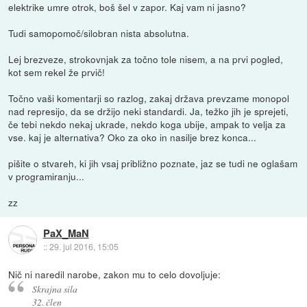
elektrike umre otrok, boš šel v zapor. Kaj vam ni jasno?
Tudi samopomoč/silobran nista absolutna.
Lej brezveze, strokovnjak za točno tole nisem, a na prvi pogled,
kot sem rekel že prvič!
Točno vaši komentarji so razlog, zakaj država prevzame monopol
nad represijo, da se držijo neki standardi. Ja, težko jih je sprejeti,
če tebi nekdo nekaj ukrade, nekdo koga ubije, ampak to velja za
vse. kaj je alternativa? Oko za oko in nasilje brez konca...
pišite o stvareh, ki jih vsaj približno poznate, jaz se tudi ne oglašam
v programiranju...
zz
PaX_MaN
::
29. jul 2016, 15:05
Nič ni naredil narobe, zakon mu to celo dovoljuje:
Skrajna sila
32. člen