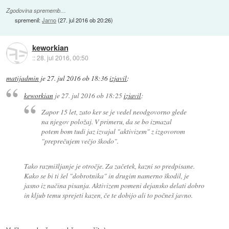
Zgodovina sprememb…
spremenil:
Jarno
(
27. jul 2016 ob 20:26
)
keworkian
::
28. jul 2016, 00:50
matijadmin
je
27. jul 2016 ob 18:36
izjavil
:
keworkian
je
27. jul 2016 ob 18:25
izjavil
:
Zapor 15 let, zato ker se je vedel neodgovorno glede
na njegov položaj. V primeru, da se bo izmazal
potem bom tudi jaz izvajal "aktivizem" z izgovorom
"preprečujem večjo škodo".
Tako razmišljanje je otročje. Za začetek, kazni so predpisane.
Kako se bi ti šel "dobrotnika" in drugim namerno škodil, je
jasno iz načina pisanja. Aktivizem pomeni dejansko delati dobro
in kljub temu sprejeti kazen, če te dobijo ali to počneš javno.