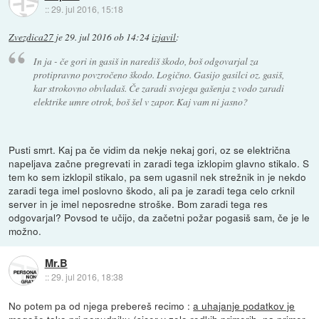
::
29. jul 2016, 15:18
Zvezdica27
je
29. jul 2016 ob 14:24
izjavil
:
In ja - če gori in gasiš in narediš škodo, boš odgovarjal za
protipravno povzročeno škodo. Logično. Gasijo gasilci oz. gasiš,
kar strokovno obvladaš. Če zaradi svojega gašenja z vodo zaradi
elektrike umre otrok, boš šel v zapor. Kaj vam ni jasno?
Pusti smrt. Kaj pa če vidim da nekje nekaj gori, oz se električna
napeljava začne pregrevati in zaradi tega izklopim glavno stikalo. S
tem ko sem izklopil stikalo, pa sem ugasnil nek strežnik in je nekdo
zaradi tega imel poslovno škodo, ali pa je zaradi tega celo crknil
server in je imel neposredne stroške. Bom zaradi tega res
odgovarjal? Povsod te učijo, da začetni požar pogasiš sam, če je le
možno.
Mr.B
::
29. jul 2016, 18:38
No potem pa od njega prebereš recimo :
a uhajanje podatkov je
mogoče tako pri ponud­niku (sicer v zelo redkih primerih, na primer