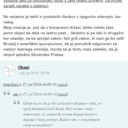
zaradi napake v sistemu)
No verjetno je takih in podobnih člankov z njegovim videnejm, kar
nekaj.
Moje mnenje je, pač da v brezpravni državi, lahko nekdo tako
javno objavi da dela na lastno pest... Verjetno si pa taki in drugačni
kar veselijo, če bo sprejet zakon, tisti grdi zakon, ki nam ga bo vsilil
Bruselj z ameriškim sporazumom, da je ponudnik odgovoren za
nadzor lastnega omrežja, morda se je fantu malo zaletelo, da je
objavil splošno Slovensko Prakso.
Okapi
::
30. jul 2016, 03:39
fujtajksel
je
27. jul 2016 ob 09:35
izjavil
:
mn
je
27. jul 2016 ob 09:34
izjavil
:
Glede na to, da je šlo za kaznivo dejanje v teku, so
zgolj minimalizirali škodo. Kot recimo vstop v
stanovanje, če zažnaš da se tam dogaja kaznivo
dejanje (vlom, pretep). Kakor vem, v tem primeru
vstop ni nezakonit?