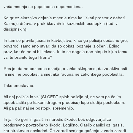
vaša mnenja so popolnoma nepomembna.
Ko gr ez akazniva dejanja mnenje nima kaj iskati prostor v debati.
Kaznuje država v prekrškovnih in kazenskih psotopkih (tudi v
disciplnskih).
In tam so pravila jasna in kavbojstvo, ki se ga policija občasno gre,
povzroči samo eno stvar: da so dokazi pozneje izločeni. Edino
prav, ker če ne bi bil teksas. In to se dogaja non-stop in kljub temu
vsi tu branite tega Hrena?
Res je, da ne poznamo ozadja, a lahko sklepamo, da za aktivnosti
ni imel ne pooblastila imetnika računa ne zakonkega pooblastila.
Tako enostavno.
Ali naj policija in vsi (SI CERT sploh policija ni, ne vem pa če im
apooblastila po kakem drugem predpisu) lepo sledijo postopkom.
Ali pa pač naj se postopki spremenijo.
In ja - če gori in gasiš in narediš škodo, boš odgovarjal za
protipravno povzročeno škodo. Logično. Gasijo gasilci oz. gasiš,
kar strokovno obvladaš. Če zaradi svojega gašenja z vodo zaradi