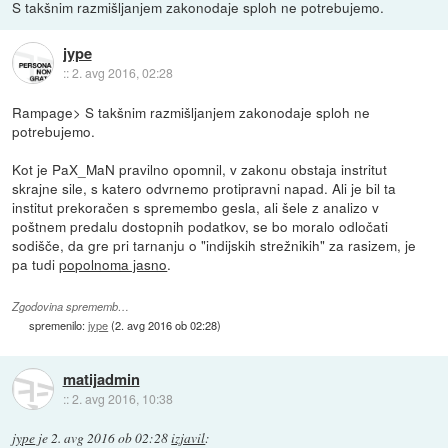
S takšnim razmišljanjem zakonodaje sploh ne potrebujemo.
jype
::
2. avg 2016, 02:28
Rampage> S takšnim razmišljanjem zakonodaje sploh ne
potrebujemo.
Kot je PaX_MaN pravilno opomnil, v zakonu obstaja instritut
skrajne sile, s katero odvrnemo protipravni napad. Ali je bil ta
institut prekoračen s spremembo gesla, ali šele z analizo v
poštnem predalu dostopnih podatkov, se bo moralo odločati
sodišče, da gre pri tarnanju o "indijskih strežnikih" za rasizem, je
pa tudi
popolnoma jasno
.
Zgodovina sprememb…
spremenilo:
jype
(
2. avg 2016 ob 02:28
)
matijadmin
::
2. avg 2016, 10:38
jype
je
2. avg 2016 ob 02:28
izjavil
: