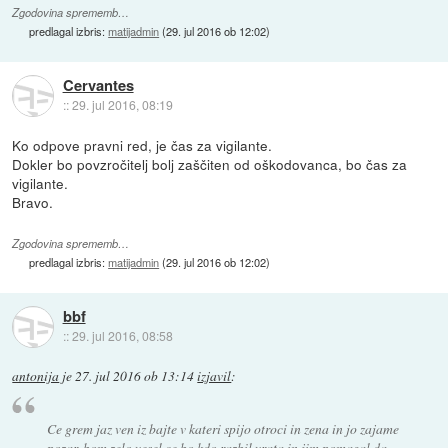
Zgodovina sprememb…
predlagal izbris:
matijadmin
(
29. jul 2016 ob 12:02
)
Cervantes
::
29. jul 2016, 08:19
Ko odpove pravni red, je čas za vigilante.
Dokler bo povzročitelj bolj zaščiten od oškodovanca, bo čas za
vigilante.
Bravo.
Zgodovina sprememb…
predlagal izbris:
matijadmin
(
29. jul 2016 ob 12:02
)
bbf
::
29. jul 2016, 08:58
antonija
je
27. jul 2016 ob 13:14
izjavil
:
Ce grem jaz ven iz bajte v kateri spijo otroci in zena in jo zajame
pozar, bom zelo vesel ce bo kdo razbil vrata in jim pomagal da