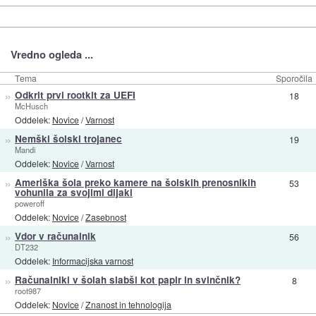
Vredno ogleda ...
Tema
Sporočila
»
Odkrit prvi rootkit za UEFI
18
McHusch
Oddelek:
Novice
/
Varnost
»
Nemški šolski trojanec
19
Mandi
Oddelek:
Novice
/
Varnost
»
Ameriška šola preko kamere na šolskih prenosnikih
53
vohunila za svojimi dijaki
poweroff
Oddelek:
Novice
/
Zasebnost
»
Vdor v računalnik
56
DT232
Oddelek:
Informacijska varnost
»
Računalniki v šolah slabši kot papir in svinčnik?
8
root987
Oddelek:
Novice
/
Znanost in tehnologija