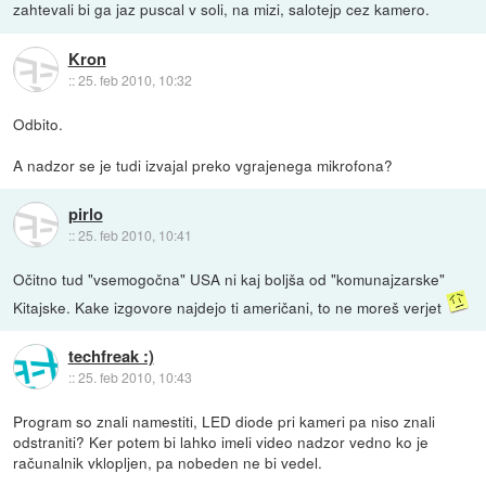
zahtevali bi ga jaz puscal v soli, na mizi, salotejp cez kamero.
Kron
::
25. feb 2010, 10:32
Odbito.
A nadzor se je tudi izvajal preko vgrajenega mikrofona?
pirlo
::
25. feb 2010, 10:41
Očitno tud "vsemogočna" USA ni kaj boljša od "komunajzarske"
Kitajske. Kake izgovore najdejo ti američani, to ne moreš verjet
techfreak :)
::
25. feb 2010, 10:43
Program so znali namestiti, LED diode pri kameri pa niso znali
odstraniti? Ker potem bi lahko imeli video nadzor vedno ko je
računalnik vklopljen, pa nobeden ne bi vedel.