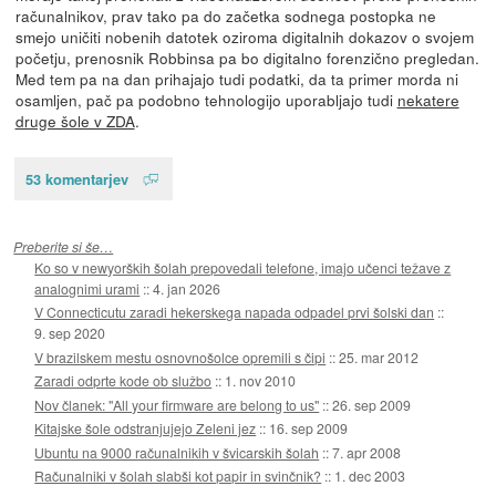
računalnikov, prav tako pa do začetka sodnega postopka ne
smejo uničiti nobenih datotek oziroma digitalnih dokazov o svojem
početju, prenosnik Robbinsa pa bo digitalno forenzično pregledan.
Med tem pa na dan prihajajo tudi podatki, da ta primer morda ni
osamljen, pač pa podobno tehnologijo uporabljajo tudi
nekatere
druge šole v ZDA
.
53 komentarjev
Preberite si še…
Ko so v newyorških šolah prepovedali telefone, imajo učenci težave z
analognimi urami
::
4. jan 2026
V Connecticutu zaradi hekerskega napada odpadel prvi šolski dan
::
9. sep 2020
V brazilskem mestu osnovnošolce opremili s čipi
::
25. mar 2012
Zaradi odprte kode ob službo
::
1. nov 2010
Nov članek: "All your firmware are belong to us"
::
26. sep 2009
Kitajske šole odstranjujejo Zeleni jez
::
16. sep 2009
Ubuntu na 9000 računalnikih v švicarskih šolah
::
7. apr 2008
Računalniki v šolah slabši kot papir in svinčnik?
::
1. dec 2003