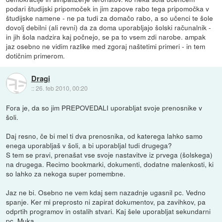
podari študijski pripomoček in jim zapove rabo tega pripomočka v
študijske namene - ne pa tudi za domačo rabo, a so učenci te šole
dovolj debilni (ali revni) da za doma uporabljajo šolski računalnik -
in jih šola nadzira kaj počnejo, se pa to vsem zdi narobe. ampak
jaz osebno ne vidim razlike med zgoraj naštetimi primeri - in tem
dotičnim primerom.
Dragi
::
26. feb 2010, 00:20
Fora je, da so jim PREPOVEDALI uporabljat svoje prenosnike v
šoli.
Daj resno, če bi mel ti dva prenosnika, od katerega lahko samo
enega uporabljaš v šoli, a bi uporabljal tudi drugega?
S tem se pravi, prenašat vse svoje nastavitve iz prvega (šolskega)
na drugega. Recimo bookmarki, dokumenti, dodatne malenkosti, ki
so lahko za nekoga super pomembne.
Jaz ne bi. Osebno ne vem kdaj sem nazadnje ugasnil pc. Vedno
spanje. Ker mi preprosto ni zapirat dokumentov, pa zavihkov, pa
odprtih programov in ostalih stvari. Kaj šele uporabljat sekundarni
pc. Muka