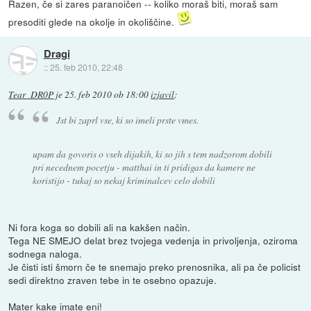
Razen, če si zares paranoičen -- koliko moraš biti, moraš sam
presoditi glede na okolje in okoliščine.
Dragi
::
25. feb 2010, 22:48
Tear_DR0P
je
25. feb 2010 ob 18:00
izjavil
:
Jst bi zaprl vse, ki so imeli prste vmes.
upam da govoris o vseh dijakih, ki so jih s tem nadzorom dobili
pri necednem pocetju - matthai in ti pridigas da kamere ne
koristijo - tukaj so nekaj kriminalcev celo dobili
Ni fora koga so dobili ali na kakšen način.
Tega NE SMEJO delat brez tvojega vedenja in privoljenja, oziroma
sodnega naloga.
Je čisti isti šmorn če te snemajo preko prenosnika, ali pa če policist
sedi direktno zraven tebe in te osebno opazuje.
Mater kake imate eni!