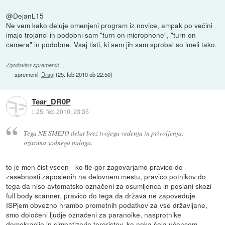
@DejanL15
Ne vem kako deluje omenjeni program iz novice, ampak po večini
imajo trojanci in podobni sam "turn on microphone", "turn on
camera" in podobne. Vsaj tisti, ki sem jih sam sprobal so imeli tako.
Zgodovina sprememb…
spremenil:
Dragi
(
25. feb 2010 ob 22:50
)
Tear_DR0P
::
25. feb 2010, 23:35
Tega NE SMEJO delat brez tvojega vedenja in privoljenja,
oziroma sodnega naloga.
to je men čist vseen - ko tle gor zagovarjamo pravico do
zasebnosti zaposlenih na delovnem mestu, pravico potnikov do
tega da niso avtomatsko označeni za osumljenca in poslani skozi
full body scanner, pravico do tega da država ne zapoveduje
ISPjem obvezno hrambo prometnih podatkov za vse državljane,
smo določeni ljudje označeni za paranoike, nasprotnike
demokracije in simpatizerje teroristov. ko neka šola učencem