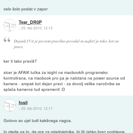
celo šolo poslat v zapor
Tear_DR0P
::
25. feb 2010, 12:12
DejanL15 ti je povsem pravilno povedal in najbrž je tako, kot on
pravi.
ker ti tako praviš?
sicer je AFAIK lučka za isight na macbookih programsko
kontrolirana, na macbook pro pa je nalotana na power source od
kamere - ampak kot dejan pravi - za dovolj velike naročnike se
splača kamerce tud spremenit :D
fosil
::
25. feb 2010, 12:17
Gotovo so ujel tudi kakšnega nagca.
In glede na to, da gre za mladoletnike, bi jih lahko brez problema