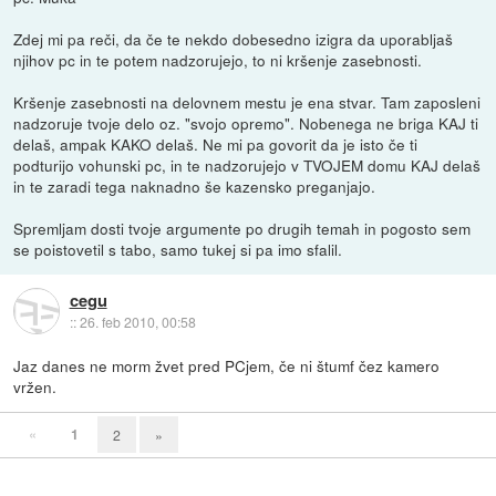
Zdej mi pa reči, da če te nekdo dobesedno izigra da uporabljaš
njihov pc in te potem nadzorujejo, to ni kršenje zasebnosti.
Kršenje zasebnosti na delovnem mestu je ena stvar. Tam zaposleni
nadzoruje tvoje delo oz. "svojo opremo". Nobenega ne briga KAJ ti
delaš, ampak KAKO delaš. Ne mi pa govorit da je isto če ti
podturijo vohunski pc, in te nadzorujejo v TVOJEM domu KAJ delaš
in te zaradi tega naknadno še kazensko preganjajo.
Spremljam dosti tvoje argumente po drugih temah in pogosto sem
se poistovetil s tabo, samo tukej si pa imo sfalil.
cegu
::
26. feb 2010, 00:58
Jaz danes ne morm žvet pred PCjem, če ni štumf čez kamero
vržen.
«
1
2
»