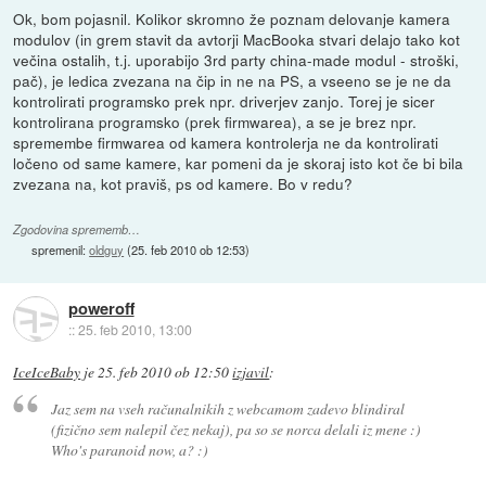
Ok, bom pojasnil. Kolikor skromno že poznam delovanje kamera
modulov (in grem stavit da avtorji MacBooka stvari delajo tako kot
večina ostalih, t.j. uporabijo 3rd party china-made modul - stroški,
pač), je ledica zvezana na čip in ne na PS, a vseeno se je ne da
kontrolirati programsko prek npr. driverjev zanjo. Torej je sicer
kontrolirana programsko (prek firmwarea), a se je brez npr.
spremembe firmwarea od kamera kontrolerja ne da kontrolirati
ločeno od same kamere, kar pomeni da je skoraj isto kot če bi bila
zvezana na, kot praviš, ps od kamere. Bo v redu?
Zgodovina sprememb…
spremenil:
oldguy
(
25. feb 2010 ob 12:53
)
poweroff
::
25. feb 2010, 13:00
IceIceBaby
je
25. feb 2010 ob 12:50
izjavil
:
Jaz sem na vseh računalnikih z webcamom zadevo blindiral
(fizično sem nalepil čez nekaj), pa so se norca delali iz mene :)
Who's paranoid now, a? :)