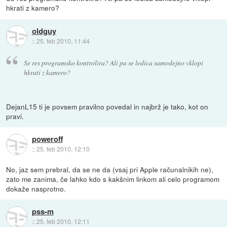
hkrati z kamero?
oldguy
::
25. feb 2010, 11:44
Se res programsko kontrolira? Ali pa se ledica samodejno vklopi
hkrati z kamero?
DejanL15 ti je povsem pravilno povedal in najbrž je tako, kot on
pravi.
poweroff
::
25. feb 2010, 12:10
No, jaz sem prebral, da se ne da (vsaj pri Apple računalnikih ne),
zato me zanima, če lahko kdo s kakšnim linkom ali celo programom
dokaže nasprotno.
pss-m
::
25. feb 2010, 12:11