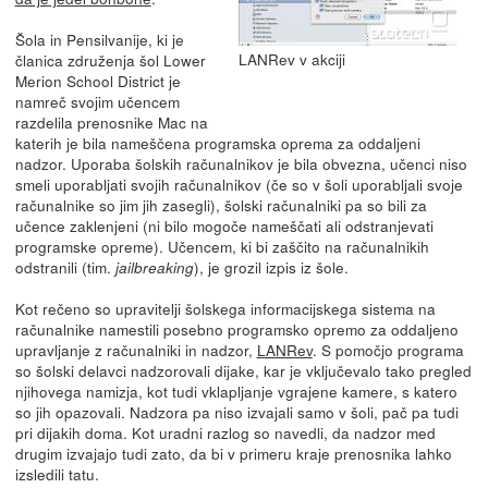
Šola in Pensilvanije, ki je
LANRev v akciji
članica združenja šol Lower
Merion School District je
namreč svojim učencem
razdelila prenosnike Mac na
katerih je bila nameščena programska oprema za oddaljeni
nadzor. Uporaba šolskih računalnikov je bila obvezna, učenci niso
smeli uporabljati svojih računalnikov (če so v šoli uporabljali svoje
računalnike so jim jih zasegli), šolski računalniki pa so bili za
učence zaklenjeni (ni bilo mogoče nameščati ali odstranjevati
programske opreme). Učencem, ki bi zaščito na računalnikih
odstranili (tim.
), je grozil izpis iz šole.
jailbreaking
Kot rečeno so upravitelji šolskega informacijskega sistema na
računalnike namestili posebno programsko opremo za oddaljeno
upravljanje z računalniki in nadzor,
LANRev
. S pomočjo programa
so šolski delavci nadzorovali dijake, kar je vključevalo tako pregled
njihovega namizja, kot tudi vklapljanje vgrajene kamere, s katero
so jih opazovali. Nadzora pa niso izvajali samo v šoli, pač pa tudi
pri dijakih doma. Kot uradni razlog so navedli, da nadzor med
drugim izvajajo tudi zato, da bi v primeru kraje prenosnika lahko
izsledili tatu.