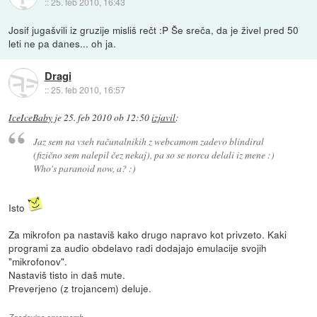
::
25. feb 2010, 16:43
Josif jugašvili iz gruzije misliš rečt :P Še sreča, da je živel pred 50
leti ne pa danes... oh ja.
Dragi
::
25. feb 2010, 16:57
IceIceBaby
je
25. feb 2010 ob 12:50
izjavil
:
Jaz sem na vseh računalnikih z webcamom zadevo blindiral
(fizično sem nalepil čez nekaj), pa so se norca delali iz mene :)
Who's paranoid now, a? :)
Isto
Za mikrofon pa nastaviš kako drugo napravo kot privzeto. Kaki
programi za audio obdelavo radi dodajajo emulacije svojih
"mikrofonov".
Nastaviš tisto in daš mute.
Preverjeno (z trojancem) deluje.