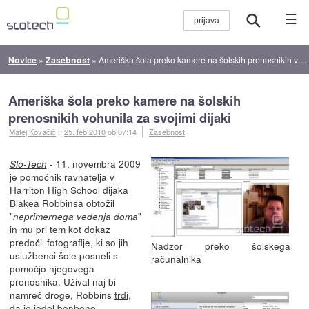
☰
Novice
»
Zasebnost
»
Ameriška šola preko kamere na šolskih prenosnikih vohunila za svojimi dijaki
Ameriška šola preko kamere na šolskih
prenosnikih vohunila za svojimi dijaki
Matej Kovačič
::
25. feb 2010
ob 07:14
Zasebnost
- 11. novembra 2009
Slo-Tech
je pomočnik ravnatelja v
Harriton High School dijaka
Blakea Robbinsa obtožil
"
"
neprimernega vedenja doma
in mu pri tem kot dokaz
predočil fotografije, ki so jih
Nadzor preko šolskega
uslužbenci šole posneli s
računalnika
pomočjo njegovega
prenosnika. Užival naj bi
namreč droge, Robbins
trdi,
da je jedel bonbone
.