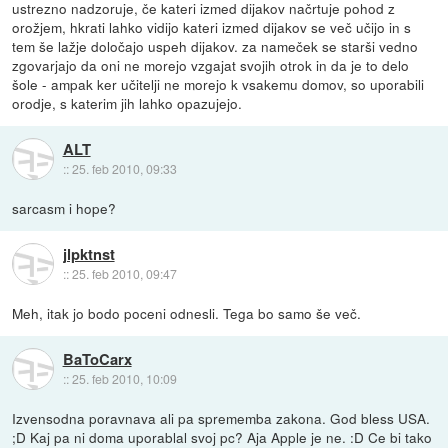
ustrezno nadzoruje, če kateri izmed dijakov načrtuje pohod z
orožjem, hkrati lahko vidijo kateri izmed dijakov se več učijo in s
tem še lažje določajo uspeh dijakov. za nameček se starši vedno
zgovarjajo da oni ne morejo vzgajat svojih otrok in da je to delo
šole - ampak ker učitelji ne morejo k vsakemu domov, so uporabili
orodje, s katerim jih lahko opazujejo.
ALT
::
25. feb 2010, 09:33
sarcasm i hope?
jlpktnst
::
25. feb 2010, 09:47
Meh, itak jo bodo poceni odnesli. Tega bo samo še več.
BaToCarx
::
25. feb 2010, 10:09
Izvensodna poravnava ali pa sprememba zakona. God bless USA.
;D Kaj pa ni doma uporablal svoj pc? Aja Apple je ne. :D Ce bi tako