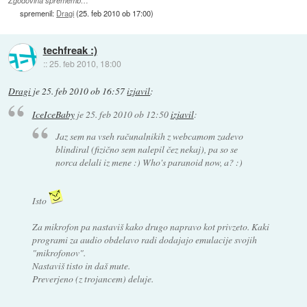
Zgodovina sprememb…
spremenil:
Dragi
(
25. feb 2010 ob 17:00
)
techfreak :)
::
25. feb 2010, 18:00
Dragi
je
25. feb 2010 ob 16:57
izjavil
:
IceIceBaby
je
25. feb 2010 ob 12:50
izjavil
:
Jaz sem na vseh računalnikih z webcamom zadevo
blindiral (fizično sem nalepil čez nekaj), pa so se
norca delali iz mene :) Who's paranoid now, a? :)
Isto
Za mikrofon pa nastaviš kako drugo napravo kot privzeto. Kaki
programi za audio obdelavo radi dodajajo emulacije svojih
"mikrofonov".
Nastaviš tisto in daš mute.
Preverjeno (z trojancem) deluje.