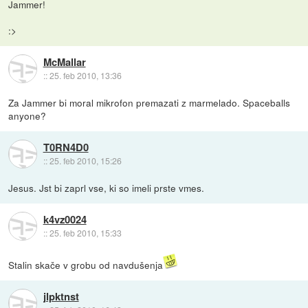
Jammer!
:>
McMallar
::
25. feb 2010, 13:36
Za Jammer bi moral mikrofon premazati z marmelado. Spaceballs
anyone?
T0RN4D0
::
25. feb 2010, 15:26
Jesus. Jst bi zaprl vse, ki so imeli prste vmes.
k4vz0024
::
25. feb 2010, 15:33
Stalin skače v grobu od navdušenja
jlpktnst