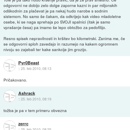
odgovorni ne dobijo zelo dolge zaporne kazni in par miljonskih
odškodnin za plačevat je pa nekaj hudo narobe s sodnim
sistemom. No samo še čakam, da odkrijejo kak video mladoletne
osebe, ki se naga sprehaja po SVOJI spalnici (itak je samo
vprašanje česa) pa imamo še lepo obtožbo za pedofilijo.
Resno spisek nepravilnosti in kršitev bo kilometrski. Zanima me, če
se odgovorni sploh zavedajo in razumejo na kakem ogromnem
nivoju so zajebali ter kake sankcije jim grozijo.
Pyr0Beast
::
25. feb 2010, 08:13
Pričakovano.
Ashrack
::
25. feb 2010, 08:19
tožba je pa v tem primeru obvezna
zerrc
::
25. feb 2010, 08:25