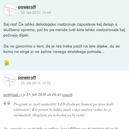
poweroff
::
25. feb 2010, 10:44
Saj res! Če lahko delodajalec nadzoruje zaposlene kaj delajo s
službeno opremo, pol bo pa menda tudi šola lahko nadzorovala kaj
počnejo dijaki.
Da ne govorimo o tem, da je res treba pazit na tele dijake, da se
komu ne strga in ne začne novega strelskega pohoda...
poweroff
::
25. feb 2010, 10:52
techfreak :)
je
25. feb 2010 ob 10:43
izjavil
:
Program so znali namestiti, LED diode pri kameri pa niso znali
odstraniti? Ker potem bi lahko imeli video nadzor vedno ko je
računalnik vklopljen, pa nobeden ne bi vedel.
Ja, ampak a ne bi bilo sumljivo, ker LEDica ne bi delal tudi ko bi