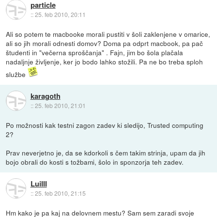
particle
::
25. feb 2010, 20:11
Ali so potem te macbooke morali pustiti v šoli zaklenjene v omarice,
ali so jih morali odnesti domov? Doma pa odprt macbook, pa pač
študenti in "večerna sproščanja" . Fajn, jim bo šola plačala
nadaljnje življenje, ker jo bodo lahko stožili. Pa ne bo treba sploh
službe
karagoth
::
25. feb 2010, 21:01
Po možnosti kak testni zagon zadev ki sledijo, Trusted computing
2?
Prav neverjetno je, da se kdorkoli s čem takim strinja, upam da jih
bojo obrali do kosti s tožbami, šolo in sponzorja teh zadev.
LuiIII
::
25. feb 2010, 21:15
Hm kako je pa kaj na delovnem mestu? Sam sem zaradi svoje