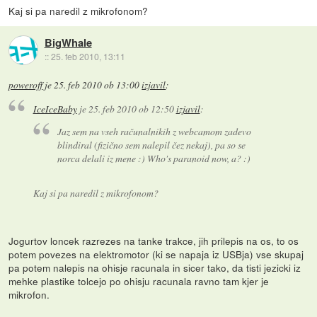
Kaj si pa naredil z mikrofonom?
BigWhale
::
25. feb 2010, 13:11
poweroff
je
25. feb 2010 ob 13:00
izjavil
:
IceIceBaby
je
25. feb 2010 ob 12:50
izjavil
:
Jaz sem na vseh računalnikih z webcamom zadevo
blindiral (fizično sem nalepil čez nekaj), pa so se
norca delali iz mene :) Who's paranoid now, a? :)
Kaj si pa naredil z mikrofonom?
Jogurtov loncek razrezes na tanke trakce, jih prilepis na os, to os
potem povezes na elektromotor (ki se napaja iz USBja) vse skupaj
pa potem nalepis na ohisje racunala in sicer tako, da tisti jezicki iz
mehke plastike tolcejo po ohisju racunala ravno tam kjer je
mikrofon.