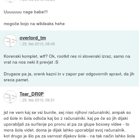
Uuuuuuu nage babe!!!
mogoče bojo na wikileaks hehe
overlord_tm
::
25. feb 2010, 08:49
Korenski komplet, wtf? Ok, rootkit res ni slovenski izraz, samo na
vrat na nos neki it prevjat :S
Drugace pa ja, orenk kazni in v zapor par odgovornih spravt, da jih
sreca pamet.
Tear_DR0P
::
25. feb 2010, 09:31
jst ne vem kaj se vsi bunite, sej niso njihovi računalniki, ampak so
od šole in šola odloča kaj bo z računalniki. kaj pe če so jih dijaki
uporabljali za surfanje po pronu al pa za glupe boxxey videe - to
mora šola videt. doma je dijak lahko uporabljal svoj računalnik.
kot drugo je šlo pa za varnost dijakov šole - na tak način lahko šola