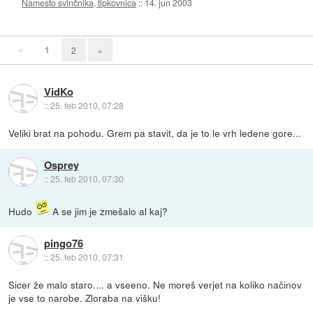
Namesto svinčnika, tipkovnica
::
14. jun 2003
«
1
2
»
VidKo
::
25. feb 2010, 07:28
Veliki brat na pohodu. Grem pa stavit, da je to le vrh ledene gore...
Osprey
::
25. feb 2010, 07:30
Hudo
A se jim je zmešalo al kaj?
pingo76
::
25. feb 2010, 07:31
Sicer že malo staro.... a vseeno. Ne moreš verjet na koliko načinov
je vse to narobe. Zloraba na višku!