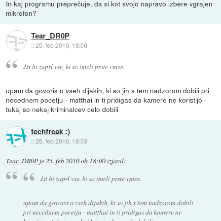
In kaj programu preprečuje, da si kot svojo napravo izbere vgrajen
mikrofon?
Tear_DR0P
::
25. feb 2010, 18:00
Jst bi zaprl vse, ki so imeli prste vmes.
upam da govoris o vseh dijakih, ki so jih s tem nadzorom dobili pri
necednem pocetju - matthai in ti pridigas da kamere ne koristijo -
tukaj so nekaj kriminalcev celo dobili
techfreak :)
::
25. feb 2010, 18:03
Tear_DR0P
je
25. feb 2010 ob 18:00
izjavil
:
Jst bi zaprl vse, ki so imeli prste vmes.
upam da govoris o vseh dijakih, ki so jih s tem nadzorom dobili
pri necednem pocetju - matthai in ti pridigas da kamere ne