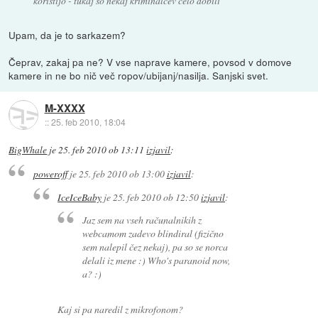
koristijo - tukaj so nekaj kriminalcev celo dobili
Upam, da je to sarkazem?
Čeprav, zakaj pa ne? V vse naprave kamere, povsod v domove
kamere in ne bo nič več ropov/ubijanj/nasilja. Sanjski svet.
M-XXXX
::
25. feb 2010, 18:04
BigWhale
je
25. feb 2010 ob 13:11
izjavil
:
poweroff
je
25. feb 2010 ob 13:00
izjavil
:
IceIceBaby
je
25. feb 2010 ob 12:50
izjavil
:
Jaz sem na vseh računalnikih z
webcamom zadevo blindiral (fizično
sem nalepil čez nekaj), pa so se norca
delali iz mene :) Who's paranoid now,
a? :)
Kaj si pa naredil z mikrofonom?