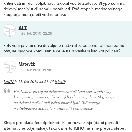
kritičnosti in resnicoljubnosti izklopil vse te zadeve. Skype sem na
delovni mašini tudi nehal uporabljati. Pač stopnje medsebojnega
zaupanja morajo biti vedno enake.
ALT
::
25. feb 2010, 22:29
kolk vem je v ameriki dovoljeno nadzirat zaposlene, pri nas pa ne..
btw, se mogoce komu sanja ce je na hrvaskem isto kot pri nas?
Matevžk
::
25. feb 2010, 22:38
LuiIII
je
25. feb 2010 ob 21:15
izjavil
:
Hm kako je pa kaj na delovnem mestu? Sam sem zaradi svoje
kritičnosti in resnicoljubnosti izklopil vse te zadeve. Skype sem
na delovni mašini tudi nehal uporabljati. Pač stopnje
medsebojnega zaupanja morajo biti vedno enake.
Skype protokola še odprtokodniki ne razvozljajo (da bi ponudili
alternativne odjemalce), tako da te to IMHO ne sme preveč skrbeti.