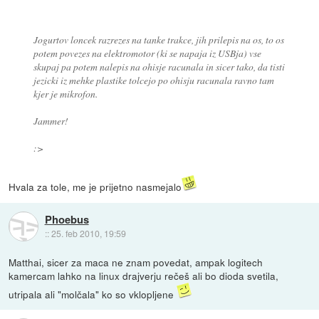
Jogurtov loncek razrezes na tanke trakce, jih prilepis na os, to os
potem povezes na elektromotor (ki se napaja iz USBja) vse
skupaj pa potem nalepis na ohisje racunala in sicer tako, da tisti
jezicki iz mehke plastike tolcejo po ohisju racunala ravno tam
kjer je mikrofon.
Jammer!
:>
Hvala za tole, me je prijetno nasmejalo
Phoebus
::
25. feb 2010, 19:59
Matthai, sicer za maca ne znam povedat, ampak logitech
kamercam lahko na linux drajverju rečeš ali bo dioda svetila,
utripala ali "molčala" ko so vklopljene