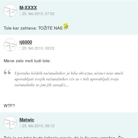
M-XXXX
::
25. feb 2010, 07:52
Tole kar zahteva: TOŽITE NAS
tj6000
::
25. feb 2010, 08:02
Mene zelo moti tudi tole:
Uporaba šolskih računalnikov je bila obvezna, učenci niso smeli
uporabljati svojih računalnikov (če so v šoli uporabljali svoje
računalnike so jim jih zasegli),...
WTF?
Matwic
::
25. feb 2010, 08:12
Tole je pa tako hudo kršenje pravic, da je že prav smešno. Če