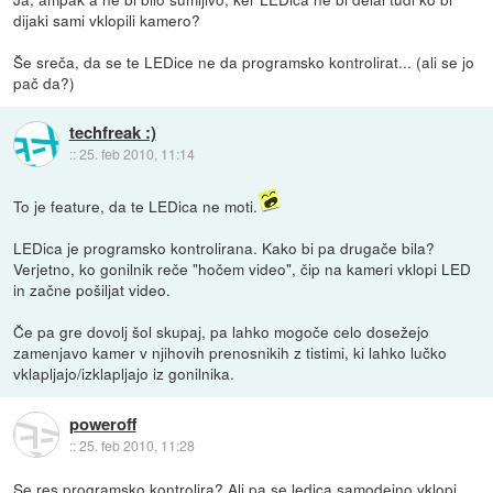
dijaki sami vklopili kamero?
Še sreča, da se te LEDice ne da programsko kontrolirat... (ali se jo
pač da?)
techfreak :)
::
25. feb 2010, 11:14
To je feature, da te LEDica ne moti.
LEDica je programsko kontrolirana. Kako bi pa drugače bila?
Verjetno, ko gonilnik reče "hočem video", čip na kameri vklopi LED
in začne pošiljat video.
Če pa gre dovolj šol skupaj, pa lahko mogoče celo dosežejo
zamenjavo kamer v njihovih prenosnikih z tistimi, ki lahko lučko
vklapljajo/izklapljajo iz gonilnika.
poweroff
::
25. feb 2010, 11:28
Se res programsko kontrolira? Ali pa se ledica samodejno vklopi