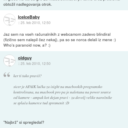
obtožil nadlegovanja otrok.
IceIceBaby
::
25. feb 2010, 12:50
Jaz sem na vseh računalnikih z webcamom zadevo blindiral
(fizično sem nalepil čez nekaj), pa so se norca delali iz mene :)
Who's paranoid now, a? :)
oldguy
::
25. feb 2010, 12:50
ker ti tako praviš?
sicer je AFAIK lučka za isight na macbookih programsko
kontrolirana, na macbook pro pa je nalotana na power source
od kamere - ampak kot dejan pravi - za dovolj velike naročnike
se splača kamerce tud spremenit :D
"Najbrž" si spregledal?