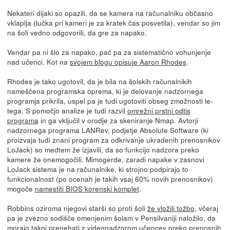
Nekateri dijaki so opazili, da se kamera na računalniku občasno
vklaplja (lučka pri kameri je za kratek čas posvetila), vendar so jim
na šoli vedno odgovorili, da gre za napako.
Vendar pa ni šlo za napako, pač pa za sistematično vohunjenje
nad učenci. Kot na
svojem blogu opisuje Aaron Rhodes
.
Rhodes je tako ugotovil, da je bila na šolskih računalnikih
nameščena programska oprema, ki je delovanje nadzornega
programja prikrila, uspel pa je tudi ugotoviti obseg zmožnosti le-
tega. S pomočjo analize je tudi razvil
omrežni prstni odtis
programa
in ga vključil v orodje za skeniranje Nmap. Avtorji
nadzornega programa LANRev, podjetje Absolute Software (ki
proizvaja tudi znani program za odkrivanje ukradenih prenosnikov
LoJack) so medtem že izjavili, da so funkcijo nadzora preko
kamere že onemogočili. Mimogerde, zaradi napake v zasnovi
LoJack sistema je na računalnike, ki strojno podpirajo to
funkcionalnost (po ocenah je takih vsaj 60% novih prenosnikov)
mogoče
namestiti BIOS korenski komplet
.
Robbins oziroma njegovi starši so proti šoli
že vložili tožbo
, včeraj
pa je zvezno sodišče omenjenim šolam v Pensilvaniji naložilo, da
morajo takoj prenehati z videonadzorom učencev preko prenosnih