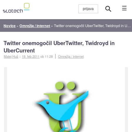
☰
Novice
»
Omrežja / internet
»
Twitter onemogočil UberTwitter, Twidroyd in UberCurrent
Twitter onemogočil UberTwitter, Twidroyd in
UberCurrent
Matej Huš
::
19. feb 2011
ob 11:28
Omrežja / internet