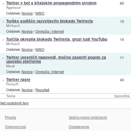
»
Twitter v boj s kitajskim propagandnim strojem
60
Aggressor
Oddelek:
Novice
/
NWO
»
Turško sodišče razveljavilo blokado Twitterja
13
McHusch
Oddelek:
Novice
/
Omrežja / internet
»
Turčija okrepila blokado Twitterja, grozi tudi YouTubu
15
McHusch
Oddelek:
Novice
/
NWO
»
Twitter uresničil napovedi, močno zaostril pogoje za
11
uporabo platforme
Mandi
Oddelek:
Novice
/
Omrežja / internet
»
Twitter raste
43
PrimozR
Oddelek:
Novice
/
Rezultati
Tema
Sporočila
Več podobnih tem
Pravila
Večina pravic pridržanih
Odgovornost
Oglaševanje