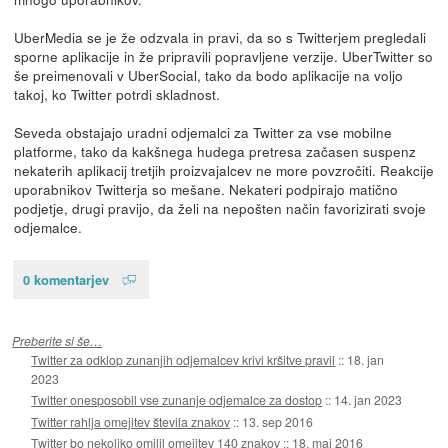
UberMedia se je že odzvala in pravi, da so s Twitterjem pregledali
sporne aplikacije in že pripravili popravljene verzije. UberTwitter so
še preimenovali v UberSocial, tako da bodo aplikacije na voljo
takoj, ko Twitter potrdi skladnost.
Seveda obstajajo uradni odjemalci za Twitter za vse mobilne
platforme, tako da kakšnega hudega pretresa začasen suspenz
nekaterih aplikacij tretjih proizvajalcev ne more povzročiti. Reakcije
uporabnikov Twitterja so mešane. Nekateri podpirajo matično
podjetje, drugi pravijo, da želi na nepošten način favorizirati svoje
odjemalce.
0 komentarjev
Preberite si še…
Twitter za odklop zunanjih odjemalcev krivi kršitve pravil
::
18. jan
2023
Twitter onesposobil vse zunanje odjemalce za dostop
::
14. jan 2023
Twitter rahlja omejitev števila znakov
::
13. sep 2016
Twitter bo nekoliko omilil omejitev 140 znakov
::
18. maj 2016