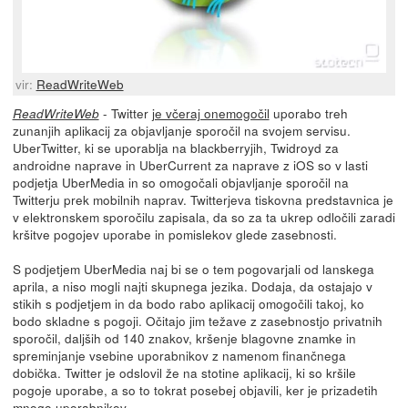
vir:
ReadWriteWeb
- Twitter
je včeraj onemogočil
uporabo treh
ReadWriteWeb
zunanjih aplikacij za objavljanje sporočil na svojem servisu.
UberTwitter, ki se uporablja na blackberryjih, Twidroyd za
androidne naprave in UberCurrent za naprave z iOS so v lasti
podjetja UberMedia in so omogočali objavljanje sporočil na
Twitterju prek mobilnih naprav. Twitterjeva tiskovna predstavnica je
v elektronskem sporočilu zapisala, da so za ta ukrep odločili zaradi
kršitve pogojev uporabe in pomislekov glede zasebnosti.
S podjetjem UberMedia naj bi se o tem pogovarjali od lanskega
aprila, a niso mogli najti skupnega jezika. Dodaja, da ostajajo v
stikih s podjetjem in da bodo rabo aplikacij omogočili takoj, ko
bodo skladne s pogoji. Očitajo jim težave z zasebnostjo privatnih
sporočil, daljših od 140 znakov, kršenje blagovne znamke in
spreminjanje vsebine uporabnikov z namenom finančnega
dobička. Twitter je odslovil že na stotine aplikacij, ki so kršile
pogoje uporabe, a so to tokrat posebej objavili, ker je prizadetih
mnogo uporabnikov.