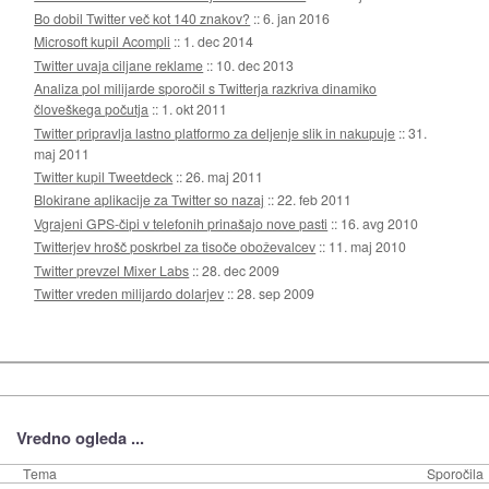
Bo dobil Twitter več kot 140 znakov?
::
6. jan 2016
Microsoft kupil Acompli
::
1. dec 2014
Twitter uvaja ciljane reklame
::
10. dec 2013
Analiza pol milijarde sporočil s Twitterja razkriva dinamiko
človeškega počutja
::
1. okt 2011
Twitter pripravlja lastno platformo za deljenje slik in nakupuje
::
31.
maj 2011
Twitter kupil Tweetdeck
::
26. maj 2011
Blokirane aplikacije za Twitter so nazaj
::
22. feb 2011
Vgrajeni GPS-čipi v telefonih prinašajo nove pasti
::
16. avg 2010
Twitterjev hrošč poskrbel za tisoče oboževalcev
::
11. maj 2010
Twitter prevzel Mixer Labs
::
28. dec 2009
Twitter vreden milijardo dolarjev
::
28. sep 2009
Vredno ogleda ...
Tema
Sporočila