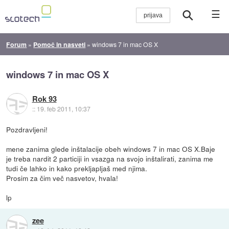
☰
Forum
»
Pomoč in nasveti
»
windows 7 in mac OS X
windows 7 in mac OS X
Rok 93
::
19. feb 2011, 10:37
Pozdravljeni!
mene zanima glede inštalacije obeh windows 7 in mac OS X.Baje
je treba nardit 2 particiji in vsazga na svojo inštalirati, zanima me
tudi če lahko in kako prekljapljaš med njima.
Prosim za čim več nasvetov, hvala!
lp
zee