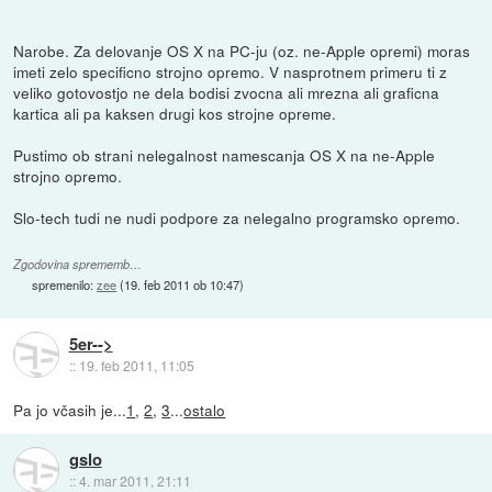
Narobe. Za delovanje OS X na PC-ju (oz. ne-Apple opremi) moras
imeti zelo specificno strojno opremo. V nasprotnem primeru ti z
veliko gotovostjo ne dela bodisi zvocna ali mrezna ali graficna
kartica ali pa kaksen drugi kos strojne opreme.
Pustimo ob strani nelegalnost namescanja OS X na ne-Apple
strojno opremo.
Slo-tech tudi ne nudi podpore za nelegalno programsko opremo.
Zgodovina sprememb…
spremenilo:
zee
(
19. feb 2011 ob 10:47
)
5er-->
::
19. feb 2011, 11:05
Pa jo včasih je...
1
,
2
,
3
...
ostalo
gslo
::
4. mar 2011, 21:11