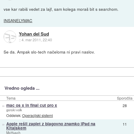
vse kar rabiš vedet za lajf, sam kolega moraš bit s searchom.
INSANELYMAC
Yohan del Sud
::
4. mar 2011, 22:40
Se da. Ampak slo-tech načeloma ni pravi naslov.
Vredno ogleda ...
Tema
Sporočila
»
mac os x in final cut pro x
28
gorski volk
Oddelek:
Operacijski sistemi
»
Apple rešil zaplet z blagovno znamko iPad na
11
Kitajskem
McHusch