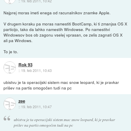
::
19. feb 2011, 10:42
Najprej moras imeti enega od racunalnikov znamke Apple.
V drugem koraku pa moras namestiti BootCamp, ki ti zmanjsa OS X
particijo, tako da lahko namestih Windowse. Po namestitvi
Windowsov bos ob zagonu vselej vprasan, ce zelis zagnati OS X
ali pa Windows.
To je to.
Rok 93
::
19. feb 2011, 10:43
ubistvu je ta operacijski sistem mac snow leopard, ki je pravkar
prišev na partis omogočen tudi na pc
zee
::
19. feb 2011, 10:47
ubistvu je ta operacijski sistem mac snow leopard, ki je pravkar
prišev na partis omogočen tudi na pc