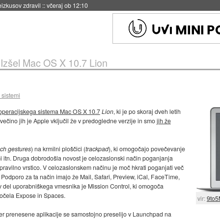
naslednji dve leti
::
včeraj ob 11:37
»
Izšel Mac OS X 10.7 Lion
 sistemi
a operacijskega sistema Mac OS X 10.7
Lion
, ki je po skoraj dveh letih
, večino jih je Apple vključil že v predogledne verzije in smo
jih že
uch gestures
) na krmilni ploščici (
trackpad
), ki omogočajo povečevanje
nmi itn. Druga dobrodošla novost je celozaslonski način poganjanja
o opravilno vrstico. V celozaslonskem načinu je moč hkrati poganjati več
 Podporo za ta način imajo že Mail, Safari, Preview, iCal, FaceTime,
v del uporabniškega vmesnika je Mission Control, ki omogoča
 počela Expose in Spaces.
vir:
9to5
er prenesene aplikacije se samostojno preselijo v Launchpad na