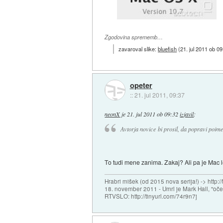
Zgodovina sprememb…
zavaroval slike:
bluefish
(
21. jul 2011 ob 09
opeter
::
21. jul 2011, 09:37
neonX
je
21. jul 2011 ob 09:32
izjavil
:
Avtorja novice bi prosil, da popravi poi
To tudi mene zanima. Zakaj? Ali pa je Mac 
Hrabri mišek (od 2015 nova serija!) -> http:/
18. november 2011 - Umrl je Mark Hall, "oč
RTVSLO: http://tinyurl.com/74r9n7j