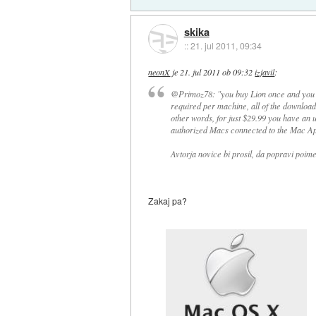
skika
::
21. jul 2011, 09:34
neonX
je
21. jul 2011 ob 09:32
izjavil
:
@Primoz78: "you buy Lion once and you can
required per machine, all of the download
other words, for just $29.99 you have an u
authorized Macs connected to the Mac Ap
Avtorja novice bi prosil, da popravi poi
Zakaj pa?