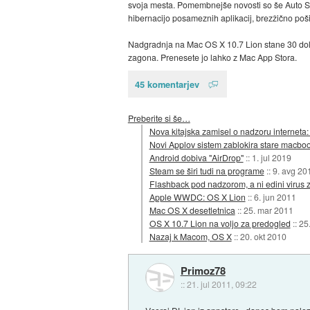
svoja mesta. Pomembnejše novosti so še Auto S
hibernacijo posameznih aplikacij, brezžično poš
Nadgradnja na Mac OS X 10.7 Lion stane 30 dolar
zagona. Prenesete jo lahko z Mac App Stora.
45 komentarjev
Preberite si še…
Nova kitajska zamisel o nadzoru interneta: 
Novi Applov sistem zablokira stare macbo
Android dobiva "AirDrop"
::
1. jul 2019
Steam se širi tudi na programe
::
9. avg 20
Flashback pod nadzorom, a ni edini virus
Apple WWDC: OS X Lion
::
6. jun 2011
Mac OS X desetletnica
::
25. mar 2011
OS X 10.7 Lion na voljo za predogled
::
25
Nazaj k Macom, OS X
::
20. okt 2010
Primoz78
::
21. jul 2011, 09:22