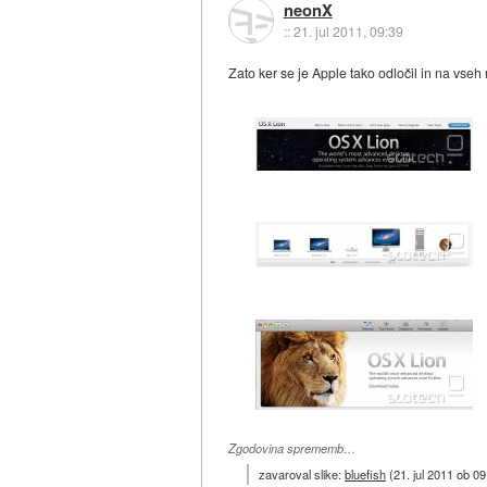
neonX
::
21. jul 2011, 09:39
Zato ker se je Apple tako odločil in na vse
Zgodovina sprememb…
zavaroval slike:
bluefish
(
21. jul 2011 ob 09