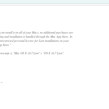
 install it on all of your Macs, no additional purchases are
ing and installation is handled through the Mac App Store. In
nrestricted personal license for Lion installations on your
p Store."
menovanje iz "Mac OS X 10.7 Lion" v "OS X 10.7 Lion".
...