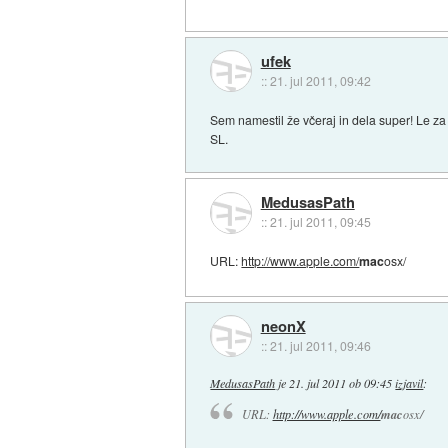
ufek
::
21. jul 2011, 09:42
Sem namestil že včeraj in dela super! Le za 
SL.
MedusasPath
::
21. jul 2011, 09:45
URL:
http://www.apple.com/
mac
osx/
neonX
::
21. jul 2011, 09:46
MedusasPath
je
21. jul 2011 ob 09:45
izjavil
:
URL:
http://www.apple.com/
mac
osx/