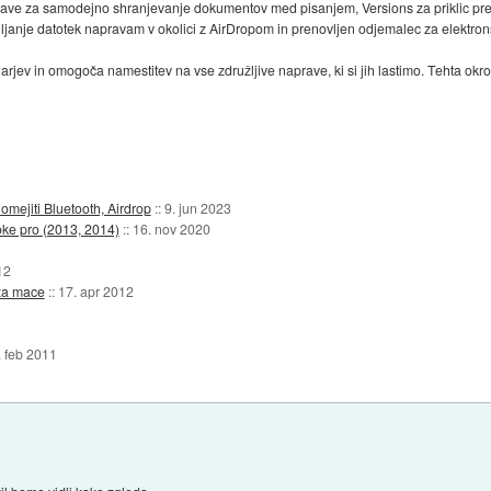
ave za samodejno shranjevanje dokumentov med pisanjem, Versions za priklic pre
iljanje datotek napravam v okolici z AirDropom in prenovljen odjemalec za elektron
jev in omogoča namestitev na vse združljive naprave, ki si jih lastimo. Tehta ok
omejiti Bluetooth, Airdrop
::
9. jun 2023
oke pro (2013, 2014)
::
16. nov 2020
12
 za mace
::
17. apr 2012
. feb 2011