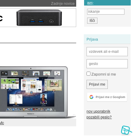
Išči:
Zadnje novice
Prijava
Zapomni si me
nov uporabnik
pozabili geslo?
Mc