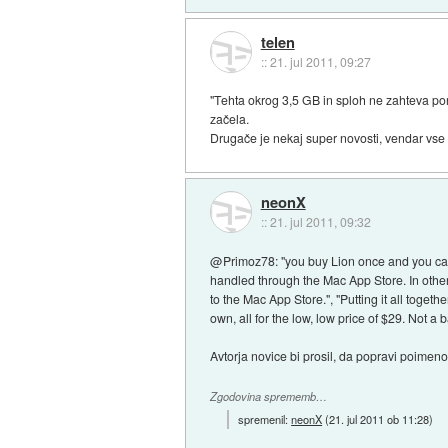
telen
::
21. jul 2011, 09:27
"Tehta okrog 3,5 GB in sploh ne zahteva po
začela.
Drugače je nekaj super novosti, vendar vse s
neonX
::
21. jul 2011, 09:32
@Primoz78: "you buy Lion once and you can in
handled through the Mac App Store. In other
to the Mac App Store.", "Putting it all toget
own, all for the low, low price of $29. Not a 
Avtorja novice bi prosil, da popravi poimen
Zgodovina sprememb…
spremenil:
neonX
(
21. jul 2011 ob 11:28
)