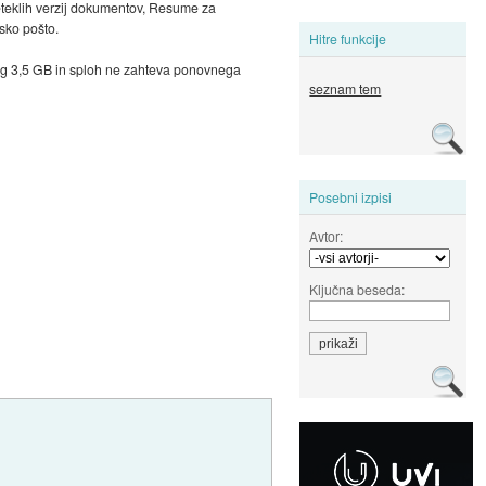
teklih verzij dokumentov, Resume za
sko pošto.
Hitre funkcije
rog 3,5 GB in sploh ne zahteva ponovnega
seznam tem
Posebni izpisi
Avtor:
Ključna beseda: