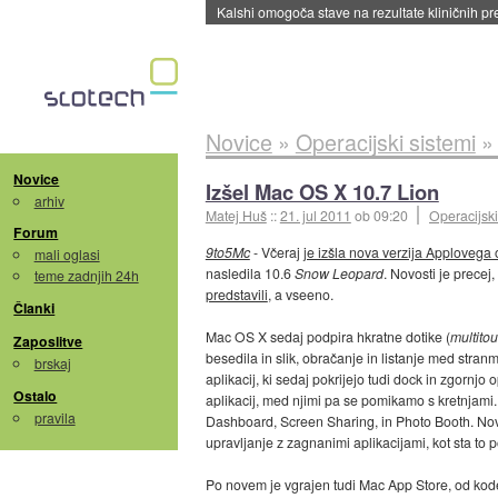
Sandisk že prodal več kot polovico SSD-jev za 
Novice
»
Operacijski sistemi
Novice
Izšel Mac OS X 10.7 Lion
arhiv
Matej Huš
::
21. jul 2011
ob 09:20
Operacijski
Forum
9to5Mc
- Včeraj
je izšla nova verzija Apploveg
mali oglasi
nasledila 10.6
Snow Leopard
. Novosti je precej
teme zadnjih 24h
predstavili
, a vseeno.
Članki
Mac OS X sedaj podpira hkratne dotike (
multito
Zaposlitve
besedila in slik, obračanje in listanje med stra
brskaj
aplikacij, ki sedaj pokrijejo tudi dock in zgornj
Ostalo
aplikacij, med njimi pa se pomikamo s kretnjami.
pravila
Dashboard, Screen Sharing, in Photo Booth. No
upravljanje z zagnanimi aplikacijami, kot sta to
Po novem je vgrajen tudi Mac App Store, od kod