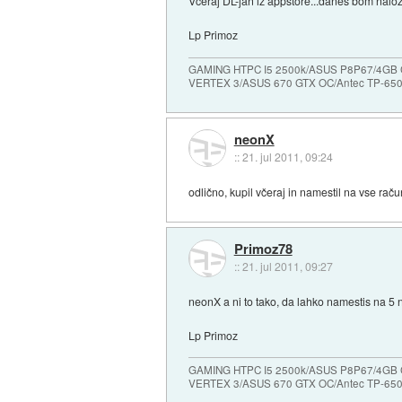
Vceraj DL-jan iz appstore...danes bom nalozi
Lp Primoz
GAMING HTPC I5 2500k/ASUS P8P67/4GB
VERTEX 3/ASUS 670 GTX OC/Antec TP-65
neonX
::
21. jul 2011, 09:24
odlično, kupil včeraj in namestil na vse ra
Primoz78
::
21. jul 2011, 09:27
neonX a ni to tako, da lahko namestis na 5 
Lp Primoz
GAMING HTPC I5 2500k/ASUS P8P67/4GB
VERTEX 3/ASUS 670 GTX OC/Antec TP-65