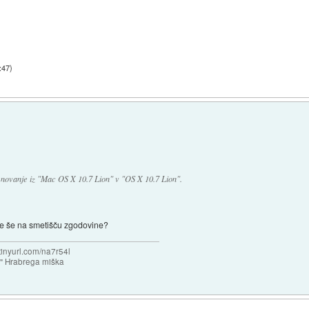
:47
)
menovanje iz "Mac OS X 10.7 Lion" v "OS X 10.7 Lion".
le še na smetišču zgodovine?
/tinyurl.com/na7r54l
e" Hrabrega miška