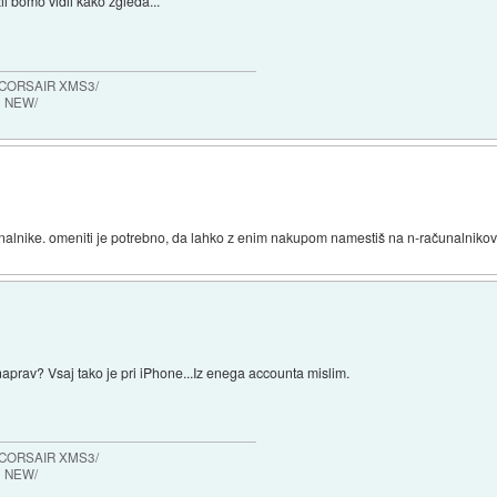
l bomo vidli kako zgleda...
 CORSAIR XMS3/
0 NEW/
čunalnike. omeniti je potrebno, da lahko z enim nakupom namestiš na n-računalnikov
naprav? Vsaj tako je pri iPhone...Iz enega accounta mislim.
 CORSAIR XMS3/
0 NEW/