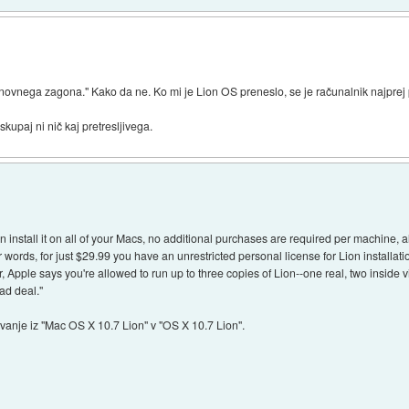
novnega zagona." Kako da ne. Ko mi je Lion OS preneslo, se je računalnik najprej
kupaj ni nič kaj pretresljivega.
stall it on all of your Macs, no additional purchases are required per machine, all
 words, for just $29.99 you have an unrestricted personal license for Lion install
her, Apple says you're allowed to run up to three copies of Lion--one real, two insid
bad deal."
ovanje iz "Mac OS X 10.7 Lion" v "OS X 10.7 Lion".