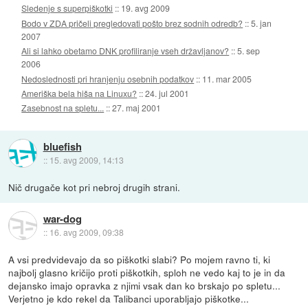
Sledenje s superpiškotki
::
19. avg 2009
Bodo v ZDA pričeli pregledovati pošto brez sodnih odredb?
::
5. jan
2007
Ali si lahko obetamo DNK profiliranje vseh državljanov?
::
5. sep
2006
Nedoslednosti pri hranjenju osebnih podatkov
::
11. mar 2005
Ameriška bela hiša na Linuxu?
::
24. jul 2001
Zasebnost na spletu...
::
27. maj 2001
bluefish
::
15. avg 2009, 14:13
Nič drugače kot pri nebroj drugih strani.
war-dog
::
16. avg 2009, 09:38
A vsi predvidevajo da so piškotki slabi? Po mojem ravno ti, ki
najbolj glasno kričijo proti piškotkih, sploh ne vedo kaj to je in da
dejansko imajo opravka z njimi vsak dan ko brskajo po spletu...
Verjetno je kdo rekel da Talibanci uporabljajo piškotke...