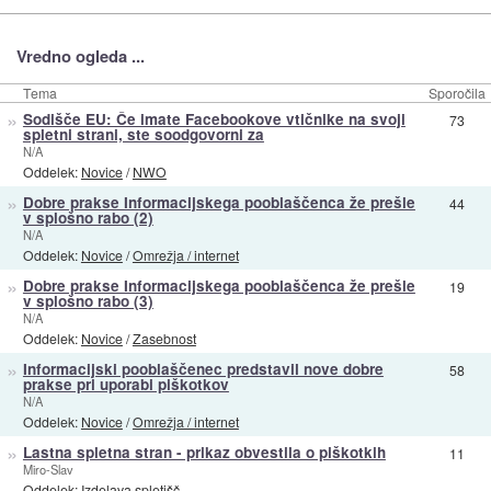
Vredno ogleda ...
Tema
Sporočila
»
Sodišče EU: Če imate Facebookove vtičnike na svoji
73
spletni strani, ste soodgovorni za
N/A
Oddelek:
Novice
/
NWO
»
Dobre prakse Informacijskega pooblaščenca že prešle
44
v splošno rabo (2)
N/A
Oddelek:
Novice
/
Omrežja / internet
»
Dobre prakse Informacijskega pooblaščenca že prešle
19
v splošno rabo (3)
N/A
Oddelek:
Novice
/
Zasebnost
»
Informacijski pooblaščenec predstavil nove dobre
58
prakse pri uporabi piškotkov
N/A
Oddelek:
Novice
/
Omrežja / internet
»
Lastna spletna stran - prikaz obvestila o piškotkih
11
Miro-Slav
Oddelek:
Izdelava spletišč