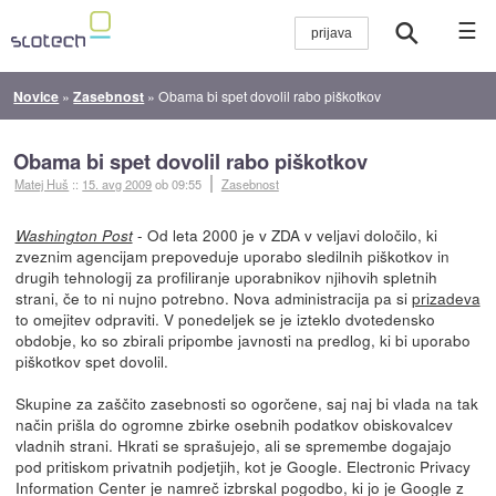
☰
Novice
»
Zasebnost
»
Obama bi spet dovolil rabo piškotkov
Obama bi spet dovolil rabo piškotkov
Matej Huš
::
15. avg 2009
ob 09:55
Zasebnost
- Od leta 2000 je v ZDA v veljavi določilo, ki
Washington Post
zveznim agencijam prepoveduje uporabo sledilnih piškotkov in
drugih tehnologij za profiliranje uporabnikov njihovih spletnih
strani, če to ni nujno potrebno. Nova administracija pa si
prizadeva
to omejitev odpraviti. V ponedeljek se je izteklo dvotedensko
obdobje, ko so zbirali pripombe javnosti na predlog, ki bi uporabo
piškotkov spet dovolil.
Skupine za zaščito zasebnosti so ogorčene, saj naj bi vlada na tak
način prišla do ogromne zbirke osebnih podatkov obiskovalcev
vladnih strani. Hkrati se sprašujejo, ali se spremembe dogajajo
pod pritiskom privatnih podjetjih, kot je Google. Electronic Privacy
Information Center je namreč izbrskal pogodbo, ki jo je Google z