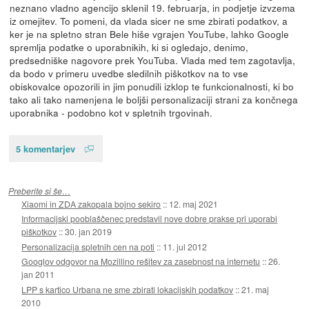
neznano vladno agencijo sklenil 19. februarja, in podjetje izvzema
iz omejitev. To pomeni, da vlada sicer ne sme zbirati podatkov, a
ker je na spletno stran Bele hiše vgrajen YouTube, lahko Google
spremlja podatke o uporabnikih, ki si ogledajo, denimo,
predsedniške nagovore prek YouTuba. Vlada med tem zagotavlja,
da bodo v primeru uvedbe sledilnih piškotkov na to vse
obiskovalce opozorili in jim ponudili izklop te funkcionalnosti, ki bo
tako ali tako namenjena le boljši personalizaciji strani za končnega
uporabnika - podobno kot v spletnih trgovinah.
5 komentarjev
Preberite si še…
Xiaomi in ZDA zakopala bojno sekiro
::
12. maj 2021
Informacijski pooblaščenec predstavil nove dobre prakse pri uporabi
piškotkov
::
30. jan 2019
Personalizacija spletnih cen na poti
::
11. jul 2012
Googlov odgovor na Mozillino rešitev za zasebnost na internetu
::
26.
jan 2011
LPP s kartico Urbana ne sme zbirati lokacijskih podatkov
::
21. maj
2010