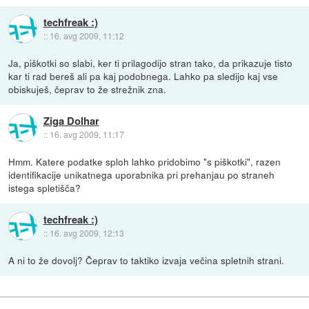
techfreak :)
::
16. avg 2009, 11:12
Ja, piškotki so slabi, ker ti prilagodijo stran tako, da prikazuje tisto
kar ti rad bereš ali pa kaj podobnega. Lahko pa sledijo kaj vse
obiskuješ, čeprav to že strežnik zna.
Ziga Dolhar
::
16. avg 2009, 11:17
Hmm. Katere podatke sploh lahko pridobimo "s piškotki", razen
identifikacije unikatnega uporabnika pri prehanjau po straneh
istega spletišča?
techfreak :)
::
16. avg 2009, 12:13
A ni to že dovolj? Čeprav to taktiko izvaja večina spletnih strani.