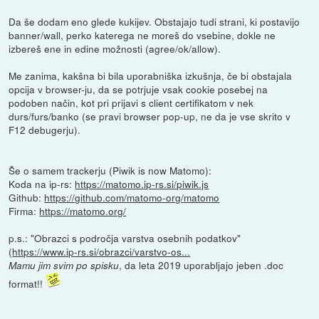
Da še dodam eno glede kukijev. Obstajajo tudi strani, ki postavijo
banner/wall, perko katerega ne moreš do vsebine, dokle ne
izbereš ene in edine možnosti (agree/ok/allow).
Me zanima, kakšna bi bila uporabniška izkušnja, če bi obstajala
opcija v browser-ju, da se potrjuje vsak cookie posebej na
podoben način, kot pri prijavi s client certifikatom v nek
durs/furs/banko (se pravi browser pop-up, ne da je vse skrito v
F12 debugerju).
Še o samem trackerju (Piwik is now Matomo):
Koda na ip-rs:
https://matomo.ip-rs.si/piwik.js
Github:
https://github.com/matomo-org/matomo
Firma:
https://matomo.org/
p.s.: "Obrazci s področja varstva osebnih podatkov"
(
https://www.ip-rs.si/obrazci/varstvo-os...
, da leta 2019 uporabljajo jeben .doc
Mamu jim svim po spisku
format!!