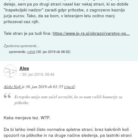
delajo, sem pa po drugi strani nasel kar nekaj strani, ki so dobile
"inspekcijski nadzor" zaradi gdpr pritozbe, z zagrozeno kaznijo
jurja eurov. Tako, da se bom, v letosnjem letu ocitno manj
pritozeval cez njih.
Tale stran je pa tudi fina:
https://www.ip-rs.si/obrazci/varstvo-os...
Zgodovina sprememb…
spremenilo:
vahid
(
30. jan 2019 ob 08:32
)
Ales
::
30. jan 2019, 08:46
Aleks Nafi
je
30. jan 2019 ob 01:55
izjavil
:
Evropsko unijo sem začel sovražiti, ko so nam vsilili bannerje za
piškotke.
Kaka menjava tez. WTF.
Da bi lahko imeli čisto normalne spletne strani, brez kakršnih koli
opozoril na piškotke in na druge načine sledenja, pa lastniki strani