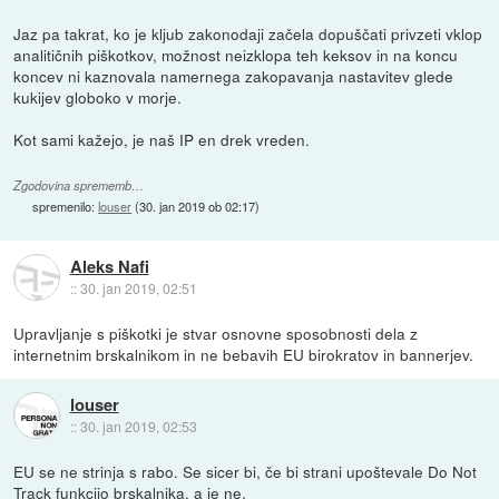
Jaz pa takrat, ko je kljub zakonodaji začela dopuščati privzeti vklop
analitičnih piškotkov, možnost neizklopa teh keksov in na koncu
koncev ni kaznovala namernega zakopavanja nastavitev glede
kukijev globoko v morje.
Kot sami kažejo, je naš IP en drek vreden.
Zgodovina sprememb…
spremenilo:
louser
(
30. jan 2019 ob 02:17
)
Aleks Nafi
::
30. jan 2019, 02:51
Upravljanje s piškotki je stvar osnovne sposobnosti dela z
internetnim brskalnikom in ne bebavih EU birokratov in bannerjev.
louser
::
30. jan 2019, 02:53
EU se ne strinja s rabo. Se sicer bi, če bi strani upoštevale Do Not
Track funkcijo brskalnika, a je ne.