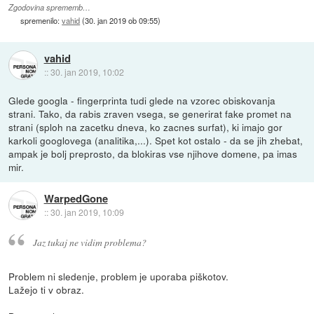
Zgodovina sprememb…
spremenilo:
vahid
(
30. jan 2019 ob 09:55
)
vahid
::
30. jan 2019, 10:02
Glede googla - fingerprinta tudi glede na vzorec obiskovanja
strani. Tako, da rabis zraven vsega, se generirat fake promet na
strani (sploh na zacetku dneva, ko zacnes surfat), ki imajo gor
karkoli googlovega (analitika,...). Spet kot ostalo - da se jih zhebat,
ampak je bolj preprosto, da blokiras vse njihove domene, pa imas
mir.
WarpedGone
::
30. jan 2019, 10:09
Jaz tukaj ne vidim problema?
Problem ni sledenje, problem je uporaba piškotov.
Lažejo ti v obraz.