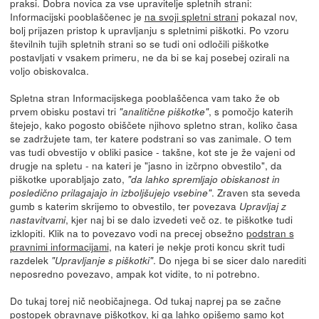
praksi. Dobra novica za vse upravitelje spletnih strani:
Informacijski pooblaščenec je
na svoji spletni strani
pokazal nov,
bolj prijazen pristop k upravljanju s spletnimi piškotki. Po vzoru
številnih tujih spletnih strani so se tudi oni odločili piškotke
postavljati v vsakem primeru, ne da bi se kaj posebej ozirali na
voljo obiskovalca.
Spletna stran Informacijskega pooblaščenca vam tako že ob
prvem obisku postavi tri
, s pomočjo katerih
"analitične piškotke"
štejejo, kako pogosto obiščete njihovo spletno stran, koliko časa
se zadržujete tam, ter katere podstrani so vas zanimale. O tem
vas tudi obvestijo v obliki pasice - takšne, kot ste je že vajeni od
drugje na spletu - na kateri je "jasno in izčrpno obvestilo", da
piškotke uporabljajo zato,
"da lahko spremljajo obiskanost in
. Zraven sta seveda
posledično prilagajajo in izboljšujejo vsebine"
gumb s katerim skrijemo to obvestilo, ter povezava
Upravljaj z
, kjer naj bi se dalo izvedeti več oz. te piškotke tudi
nastavitvami
izklopiti. Klik na to povezavo vodi na precej obsežno
podstran s
pravnimi informacijami
, na kateri je nekje proti koncu skrit tudi
razdelek
. Do njega bi se sicer dalo narediti
"Upravljanje s piškotki"
neposredno povezavo, ampak kot vidite, to ni potrebno.
Do tukaj torej nič neobičajnega. Od tukaj naprej pa se začne
postopek obravnave piškotkov, ki ga lahko opišemo samo kot