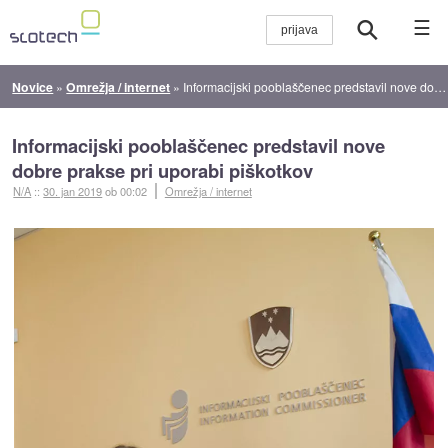
☰
Novice
»
Omrežja / internet
»
Informacijski pooblaščenec predstavil nove dobre prakse pri uporabi piškotkov
Informacijski pooblaščenec predstavil nove
dobre prakse pri uporabi piškotkov
N/A
::
30. jan 2019
ob 00:02
Omrežja / internet