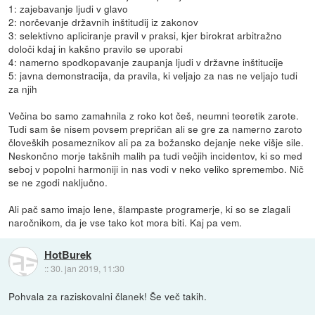
1: zajebavanje ljudi v glavo
2: norčevanje državnih inštitudij iz zakonov
3: selektivno apliciranje pravil v praksi, kjer birokrat arbitražno
določi kdaj in kakšno pravilo se uporabi
4: namerno spodkopavanje zaupanja ljudi v državne inštitucije
5: javna demonstracija, da pravila, ki veljajo za nas ne veljajo tudi
za njih
Večina bo samo zamahnila z roko kot češ, neumni teoretik zarote.
Tudi sam še nisem povsem prepričan ali se gre za namerno zaroto
človeških posameznikov ali pa za božansko dejanje neke višje sile.
Neskončno morje takšnih malih pa tudi večjih incidentov, ki so med
seboj v popolni harmoniji in nas vodi v neko veliko spremembo. Nič
se ne zgodi naključno.
Ali pač samo imajo lene, šlampaste programerje, ki so se zlagali
naročnikom, da je vse tako kot mora biti. Kaj pa vem.
HotBurek
::
30. jan 2019, 11:30
Pohvala za raziskovalni članek! Še več takih.