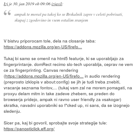
Izi
je
30. jan 2019 ob 09:06
izjavil
:
ampak te moraš pa takoj ko se Brskalnik zapre v celoti pobrisati,
skupaj z zgodovino in vsem ostalim sranjem
V bistvu priporocam tole, dela na closanje taba:
https://addons.mozilla.org/en-US/firefo...
Tukaj bi samo se omenil na html5 featurje, ki se uporabljajo za
fingerprintanje. domRect recimo slo-tech uporablja, ceprav ne vem
ce za fingerprinting. Canvas rendering
(
https://addons.mozilla.org/en-US/firefo...
in audio rendering
(preprosto izklopis v about:config) se jih je tudi treba znebiti,
vracanje seznama fontov,... (tukaj vam zal ne morem pomagati, na
proxyu delam mitm in take zadeve zhebem, se preden do
browserja pridejo, ampak ni ravno user friendly za vsakogar)
skratka, navadni uporabniki so f*cked up, ni sans, da se izognejo
sledenju.
Sicer pa, kaj bi govoril, sprobajte svoje strategije tule:
https://panopticlick.eff.org/