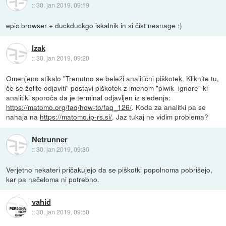
::
30. jan 2019, 09:19
epic browser + duckduckgo iskalnik in si čist nesnage :)
Izak
::
30. jan 2019, 09:20
Omenjeno stikalo "Trenutno se beleži analitični piškotek. Kliknite tu,
če se želite odjaviti" postavi piškotek z imenom "piwik_ignore" ki
analitiki sporoča da je terminal odjavljen iz sledenja:
https://matomo.org/faq/how-to/faq_126/
. Koda za analitki pa se
nahaja na
https://matomo.ip-rs.si/
. Jaz tukaj ne vidim problema?
Netrunner
::
30. jan 2019, 09:30
Verjetno nekateri pričakujejo da se piškotki popolnoma pobrišejo,
kar pa načeloma ni potrebno.
vahid
::
30. jan 2019, 09:50