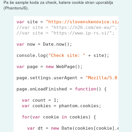
Pa še sample koda za check, katere cookie stran uporablja
(PhantomJS).
var
 site = 
"https://slovenskenovice.si/"
//var site = "https://n26.com/en-eu/";
//var site = "https://www.ip-rs.si/";
var
 now = 
Date
.now();

console
.log(
"Check site: "
 + site);

var
 page = 
new
 WebPage();

page.settings.userAgent = 
"Mozilla/5.0 (Win
page.onLoadFinished = 
function
(
) 
{

var
 count = 
1
;

var
 cookies = phantom.cookies;

for
(
var
 cookie 
in
 cookies) {

var
 dt = 
new
Date
(cookies[cookie].expire