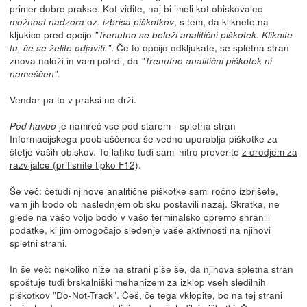
primer dobre prakse. Kot vidite, naj bi imeli kot obiskovalec
oz.
, s tem, da kliknete na
možnost nadzora
izbrisa piškotkov
kljukico pred opcijo
"Trenutno se beleži analitični piškotek. Kliknite
. Če to opcijo odkljukate, se spletna stran
tu, če se želite odjaviti."
znova naloži in vam potrdi, da
"Trenutno analitični piškotek ni
.
nameščen"
Vendar pa to v praksi ne drži.
je namreč vse pod starem - spletna stran
Pod havbo
Informacijskega pooblaščenca še vedno uporablja piškotke za
štetje vaših obiskov. To lahko tudi sami hitro preverite
z orodjem za
razvijalce (pritisnite tipko F12)
.
Še več: četudi njihove analitične piškotke sami ročno izbrišete,
vam jih bodo ob naslednjem obisku postavili nazaj. Skratka, ne
glede na vašo voljo bodo v vašo terminalsko opremo shranili
podatke, ki jim omogočajo sledenje vaše aktivnosti na njihovi
spletni strani.
In še več: nekoliko niže na strani piše še, da njihova spletna stran
spoštuje tudi brskalniški mehanizem za izklop vseh sledilnih
piškotkov "Do-Not-Track". Češ, če tega vklopite, bo na tej strani