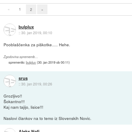
«
1
2
»
bulplux
::
30. jan 2019, 00:10
Pooblaščenka za piškotke..... Hehe.
Zgodovina sprememb…
spremenilo:
bulplux
(
30. jan 2019 ob 00:11
)
srus
::
30. jan 2019, 00:26
Grozljivo!!
Šokantno!!!
Kaj nam tajijo, lisice!!!
Naslovi člankov na to temo iz Slovenskih Novic.
Aleks Nafi