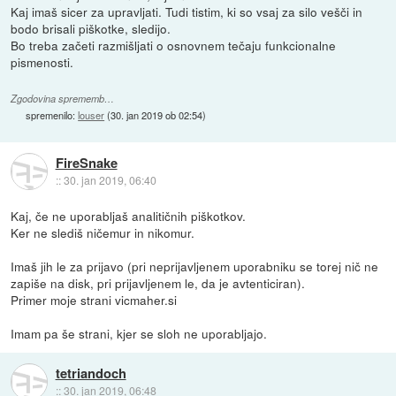
Kaj imaš sicer za upravljati. Tudi tistim, ki so vsaj za silo vešči in
bodo brisali piškotke, sledijo.
Bo treba začeti razmišljati o osnovnem tečaju funkcionalne
pismenosti.
Zgodovina sprememb…
spremenilo:
louser
(
30. jan 2019 ob 02:54
)
FireSnake
::
30. jan 2019, 06:40
Kaj, če ne uporabljaš analitičnih piškotkov.
Ker ne slediš ničemur in nikomur.
Imaš jih le za prijavo (pri neprijavljenem uporabniku se torej nič ne
zapiše na disk, pri prijavljenem le, da je avtenticiran).
Primer moje strani vicmaher.si
Imam pa še strani, kjer se sloh ne uporabljajo.
tetriandoch
::
30. jan 2019, 06:48