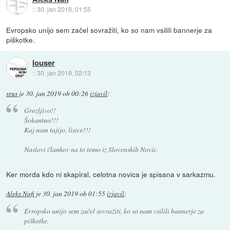
::
30. jan 2019, 01:55
Evropsko unijo sem začel sovražiti, ko so nam vsilili bannerje za
piškotke.
louser
::
30. jan 2019, 02:13
srus
je
30. jan 2019 ob 00:26
izjavil
:
Grozljivo!!
Šokantno!!!
Kaj nam tajijo, lisice!!!
Naslovi člankov na to temo iz Slovenskih Novic.
Ker morda kdo ni skapiral, celotna novica je spisana v sarkazmu.
Aleks Nafi
je
30. jan 2019 ob 01:55
izjavil
:
Evropsko unijo sem začel sovražiti, ko so nam vsilili bannerje za
piškotke.