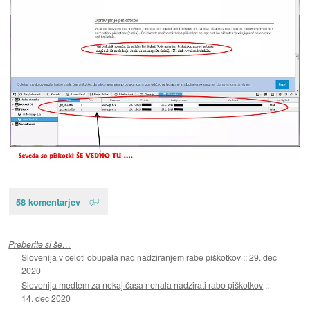
58 komentarjev
Preberite si še…
Slovenija v celoti obupala nad nadziranjem rabe piškotkov
::
29. dec
2020
Slovenija medtem za nekaj časa nehala nadzirati rabo piškotkov
::
14. dec 2020