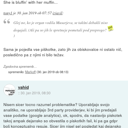
She is bluffin' with her muffin...
tony1
je
30. jan 2019 ob 07:57
izjavil
:
Glej no, ko je organ vodila Musarjeva, se takšni debakli niso
dogajali. (Ali pa so jih le spretneje pometali pod preprogo?
)
Sama je pojedla vse piškotke, zato jih za obiskovalce ni ostalo nič,
posledično pa z njimi ni bilo težav.
Zgodovina sprememb…
spremenilo:
Markoff
(
30. jan 2019 ob 08:13
)
vahid
::
30. jan 2019, 08:30
Nisem sicer tocno razumel problematike? Uporabljajo svojo
analitiko, ne uporabljajo 3rd party providerjev, ki bi jim predajali
vase podatke (google analytics), ok, spodrs, da nastavijo piskotek
takoj ampak dejansko so obvestila o piskotkih fail, ki pa ga gdpr
bolj konceptualno resuje. Sicer jim nisel sel pogledat kaj dejansko