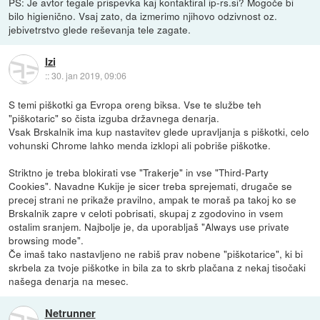
PS: Je avtor tegale prispevka kaj kontaktiral ip-rs.si? Mogoče bi
bilo higienično. Vsaj zato, da izmerimo njihovo odzivnost oz.
jebivetrstvo glede reševanja tele zagate.
Izi
::
30. jan 2019, 09:06
S temi piškotki ga Evropa oreng biksa. Vse te službe teh
"piškotaric" so čista izguba državnega denarja.
Vsak Brskalnik ima kup nastavitev glede upravljanja s piškotki, celo
vohunski Chrome lahko menda izklopi ali pobriše piškotke.
Striktno je treba blokirati vse "Trakerje" in vse "Third-Party
Cookies". Navadne Kukije je sicer treba sprejemati, drugače se
precej strani ne prikaže pravilno, ampak te moraš pa takoj ko se
Brskalnik zapre v celoti pobrisati, skupaj z zgodovino in vsem
ostalim sranjem. Najbolje je, da uporabljaš "Always use private
browsing mode".
Če imaš tako nastavljeno ne rabiš prav nobene "piškotarice", ki bi
skrbela za tvoje piškotke in bila za to skrb plačana z nekaj tisočaki
našega denarja na mesec.
Netrunner