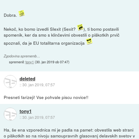
Dobra.
Nekoč, ko bomo izvedli SIexit (Sexit?
), ti bomo postavili
spomenik, ker da smo s klinčevimi obvestili o piškotkih prvič
spoznali, da je EU totalitarna organizacija
Zgodovina sprememb…
spremenil:
tony1
(
30. jan 2019 ob 07:47
)
deleted
::
30. jan 2019, 07:57
Presneti farizeji! Vse pohvale piscu novice!!
tony1
::
30. jan 2019, 07:57
Ha, še ena vzporednica mi je padla na pamet: obvestila web strani
o piškotkih so na nivoju samoupravnih glasovanj delavskih svetov v