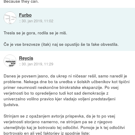
Because they can.
Furbo
::
30. jan 2019, 11:02
Tresla se je gora, rodila se je miš.
Če je vse brezveze (itak) naj se opustijo še ta fake obvestila.
Reycis
::
30. jan 2019, 11:29
Danes je povsem jasno, da ukrep ni ničesar rešil, samo naredil je
probleme. Nekega dne bo ta uredba v šolskih učbenikov kot tipični
primer neumnosti neskončne birokratske ekspanzije. Po vsej
verjetnosti bo to opredeljeno tudi kot sad demokracije z
univerzalno volilno pravico kjer vladajo voljeni predstavljeni
ljudstva.
Strinjam se z opažanjem avtorja prispevka, da je to po vsej
verjetnosti storjeno namerno, ne strinjam pa se z njegovo
utemeljitvijo kaj je botrovalo tej odločitvi. Pomoje je k tej odločitvi
bortrovalo en ali več faktorjev iz spodnje liste: