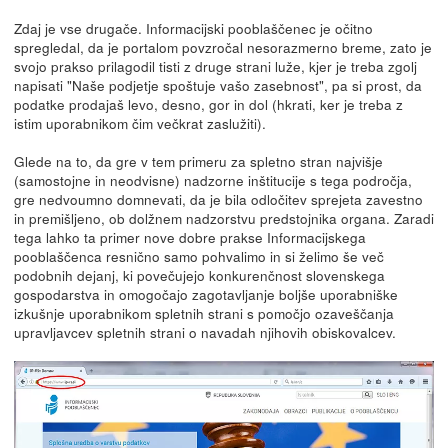
Zdaj je vse drugače. Informacijski pooblaščenec je očitno
spregledal, da je portalom povzročal nesorazmerno breme, zato je
svojo prakso prilagodil tisti z druge strani luže, kjer je treba zgolj
napisati "Naše podjetje spoštuje vašo zasebnost", pa si prost, da
podatke prodajaš levo, desno, gor in dol (hkrati, ker je treba z
istim uporabnikom čim večkrat zaslužiti).
Glede na to, da gre v tem primeru za spletno stran najvišje
(samostojne in neodvisne) nadzorne inštitucije s tega področja,
gre nedvoumno domnevati, da je bila odločitev sprejeta zavestno
in premišljeno, ob dolžnem nadzorstvu predstojnika organa. Zaradi
tega lahko ta primer nove dobre prakse Informacijskega
pooblaščenca resnično samo pohvalimo in si želimo še več
podobnih dejanj, ki povečujejo konkurenčnost slovenskega
gospodarstva in omogočajo zagotavljanje boljše uporabniške
izkušnje uporabnikom spletnih strani s pomočjo ozaveščanja
upravljavcev spletnih strani o navadah njihovih obiskovalcev.