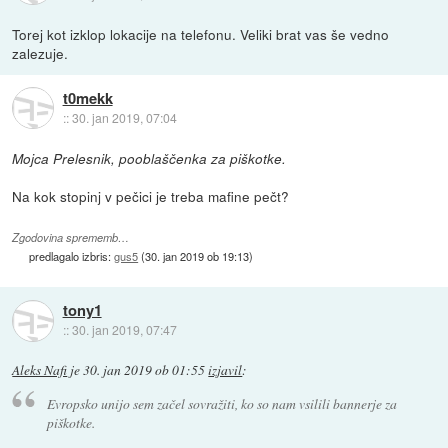
Torej kot izklop lokacije na telefonu. Veliki brat vas še vedno
zalezuje.
t0mekk
::
30. jan 2019, 07:04
Mojca Prelesnik, pooblaščenka za piškotke.
Na kok stopinj v pečici je treba mafine pečt?
Zgodovina sprememb…
predlagalo izbris:
gus5
(
30. jan 2019 ob 19:13
)
tony1
::
30. jan 2019, 07:47
Aleks Nafi
je
30. jan 2019 ob 01:55
izjavil
:
Evropsko unijo sem začel sovražiti, ko so nam vsilili bannerje za
piškotke.