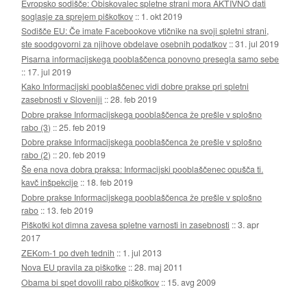
Evropsko sodišče: Obiskovalec spletne strani mora AKTIVNO dati
soglasje za sprejem piškotkov
::
1. okt 2019
Sodišče EU: Če imate Facebookove vtičnike na svoji spletni strani,
ste soodgovorni za njihove obdelave osebnih podatkov
::
31. jul 2019
Pisarna informacijskega pooblaščenca ponovno presegla samo sebe
::
17. jul 2019
Kako Informacijski pooblaščenec vidi dobre prakse pri spletni
zasebnosti v Sloveniji
::
28. feb 2019
Dobre prakse Informacijskega pooblaščenca že prešle v splošno
rabo (3)
::
25. feb 2019
Dobre prakse Informacijskega pooblaščenca že prešle v splošno
rabo (2)
::
20. feb 2019
Še ena nova dobra praksa: Informacijski pooblaščenec opušča ti.
kavč inšpekcije
::
18. feb 2019
Dobre prakse Informacijskega pooblaščenca že prešle v splošno
rabo
::
13. feb 2019
Piškotki kot dimna zavesa spletne varnosti in zasebnosti
::
3. apr
2017
ZEKom-1 po dveh tednih
::
1. jul 2013
Nova EU pravila za piškotke
::
28. maj 2011
Obama bi spet dovolil rabo piškotkov
::
15. avg 2009