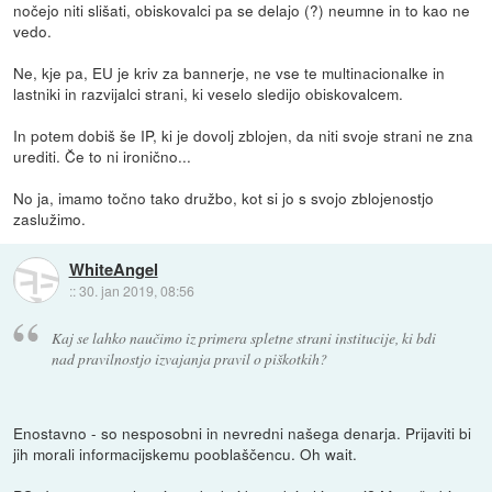
nočejo niti slišati, obiskovalci pa se delajo (?) neumne in to kao ne
vedo.
Ne, kje pa, EU je kriv za bannerje, ne vse te multinacionalke in
lastniki in razvijalci strani, ki veselo sledijo obiskovalcem.
In potem dobiš še IP, ki je dovolj zblojen, da niti svoje strani ne zna
urediti. Če to ni ironično...
No ja, imamo točno tako družbo, kot si jo s svojo zblojenostjo
zaslužimo.
WhiteAngel
::
30. jan 2019, 08:56
Kaj se lahko naučimo iz primera spletne strani institucije, ki bdi
nad pravilnostjo izvajanja pravil o piškotkih?
Enostavno - so nesposobni in nevredni našega denarja. Prijaviti bi
jih morali informacijskemu pooblaščencu. Oh wait.