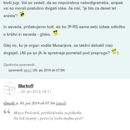
bivši jugi. Vsi so vedeli, da so nepotrebna nebodigratreba, ampak
vsi so morali poslušno dvigati roke, če nisi, "je blo za deset let
aresta"!
In seveda, pričakujemo tudi, da bo IP-RS sama sebi izdala odločbo
o kršitvi in seveda - globo.
Glej no, ko je organ vodila Musarjeva, se takšni debakli niso
dogajali. (Ali pa so jih le spretneje pometali pod preprogo?
)
Zgodovina sprememb…
spremenil:
tony1
(
30. jan 2019 ob 07:59
)
Markoff
::
30. jan 2019, 08:11
t0mekk
je
30. jan 2019 ob 07:04
izjavil
:
Mojca Prelesnik, pooblaščenka za piškotke.
Na kok stopinj v pečici je treba mafine pečt?