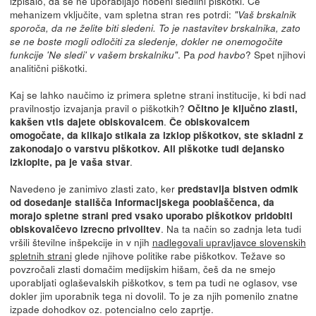
izpisalo, da se ne uporabljajo nobeni sledilni piškotki. Če
mehanizem vključite, vam spletna stran res potrdi:
"Vaš brskalnik
sporoča, da ne želite biti sledeni. To je nastavitev brskalnika, zato
se ne boste mogli odločiti za sledenje, dokler ne onemogočite
. Pa
? Spet njihovi
funkcije 'Ne sledi' v vašem brskalniku"
pod havbo
analitični piškotki.
Kaj se lahko naučimo iz primera spletne strani institucije, ki bdi nad
pravilnostjo izvajanja pravil o piškotkih?
Očitno je ključno zlasti,
.
kakšen vtis dajete obiskovalcem
Če obiskovalcem
omogočate, da klikajo stikala za izklop piškotkov, ste skladni z
zakonodajo o varstvu piškotkov. Ali piškotke tudi dejansko
.
izklopite, pa je vaša stvar
Navedeno je zanimivo zlasti zato, ker
predstavlja bistven odmik
od dosedanje stališča Informacijskega pooblaščenca, da
morajo spletne strani pred vsako uporabo piškotkov pridobiti
. Na ta način so zadnja leta tudi
obiskovalčevo izrecno privolitev
vršili številne inšpekcije in v njih
nadlegovali upravljavce slovenskih
spletnih strani
glede njihove politike rabe piškotkov. Težave so
povzročali zlasti domačim medijskim hišam, češ da ne smejo
uporabljati oglaševalskih piškotkov, s tem pa tudi ne oglasov, vse
dokler jim uporabnik tega ni dovolil. To je za njih pomenilo znatne
izpade dohodkov oz. potencialno celo zaprtje.