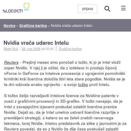
☰
Novice
»
Grafične kartice
»
Nvidia vrača udarec Intelu
Nvidia vrača udarec Intelu
Matej Huš
::
28. mar 2009
ob 00:00
Grafične kartice
- Prejšnji mesec smo poročali o tožbi, ki jo je Intel vložil
Reuters
zoper Nvidio. V njej ji je očital, da z izdelavo in prodajo čipovij
nForce in GeForce za Intelove procesorje z vgrajenimi pomnilniški
krmilniki krši licenčna določila štiri leta stare pogodbe. Nvidia se je
te dni odzvala enako ognjevito - s svojo
tožbo
proti Intelu.
S tožbo želijo razveljaviti Intelove licence za Nvidiine patente v
zvezi z grafičnimi procesorji in 3D-grafiko. V tožbi navajajo, da je
Intel z zavajajočimi izjavami poskušal oslabiti licenčne pravice
Nvidie. Dejali so, da je Intel umetno ustvaril licenčne razprtije v
premišljeni strategiji, s katero so se želeli znebiti nevarnega
tekmeca, torej Nvidie. Intelov predstavnik za stike z javnostmi je za
Reuters povedal, da so z Nvidio že dlje časa poskušali zgladiti