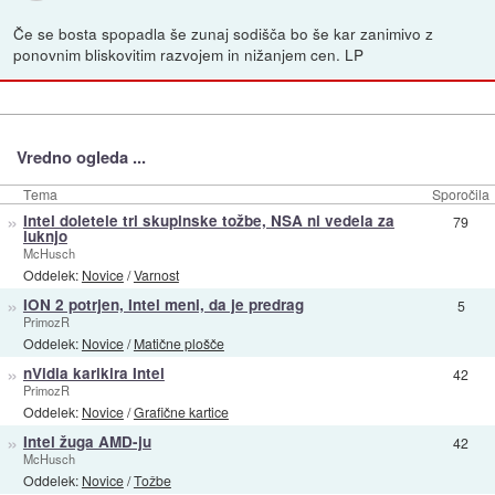
Če se bosta spopadla še zunaj sodišča bo še kar zanimivo z
ponovnim bliskovitim razvojem in nižanjem cen. LP
Vredno ogleda ...
Tema
Sporočila
»
Intel doletele tri skupinske tožbe, NSA ni vedela za
79
luknjo
McHusch
Oddelek:
Novice
/
Varnost
»
ION 2 potrjen, Intel meni, da je predrag
5
PrimozR
Oddelek:
Novice
/
Matične plošče
»
nVidia karikira Intel
42
PrimozR
Oddelek:
Novice
/
Grafične kartice
»
Intel žuga AMD-ju
42
McHusch
Oddelek:
Novice
/
Tožbe