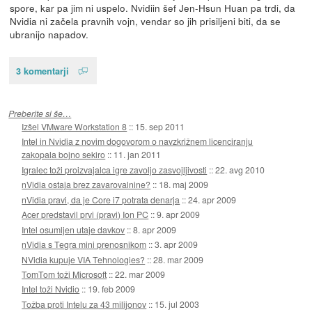
spore, kar pa jim ni uspelo. Nvidiin šef Jen-Hsun Huan pa trdi, da
Nvidia ni začela pravnih vojn, vendar so jih prisiljeni biti, da se
ubranijo napadov.
3 komentarji
Preberite si še…
Izšel VMware Workstation 8
::
15. sep 2011
Intel in Nvidia z novim dogovorom o navzkrižnem licenciranju
zakopala bojno sekiro
::
11. jan 2011
Igralec toži proizvajalca igre zavoljo zasvojljivosti
::
22. avg 2010
nVidia ostaja brez zavarovalnine?
::
18. maj 2009
nVidia pravi, da je Core i7 potrata denarja
::
24. apr 2009
Acer predstavil prvi (pravi) Ion PC
::
9. apr 2009
Intel osumljen utaje davkov
::
8. apr 2009
nVidia s Tegra mini prenosnikom
::
3. apr 2009
NVidia kupuje VIA Tehnologies?
::
28. mar 2009
TomTom toži Microsoft
::
22. mar 2009
Intel toži Nvidio
::
19. feb 2009
Tožba proti Intelu za 43 milijonov
::
15. jul 2003