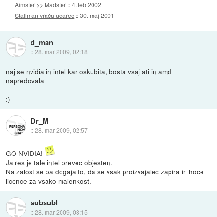
Aimster >> Madster
::
4. feb 2002
Stallman vrača udarec
::
30. maj 2001
d_man
::
28. mar 2009, 02:18
naj se nvidia in intel kar oskubita, bosta vsaj ati in amd
napredovala
:)
Dr_M
::
28. mar 2009, 02:57
GO NVIDIA!
Ja res je tale intel prevec objesten.
Na zalost se pa dogaja to, da se vsak proizvajalec zapira in hoce
licence za vsako malenkost.
subsubl
::
28. mar 2009, 03:15