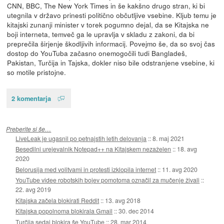
CNN, BBC, The New York Times in še kakšno drugo stran, ki bi
utegnila v državo prinesti politično občutljive vsebine. Kljub temu je
kitajski zunanji minister v torek pogumno dejal, da se Kitajska ne
boji interneta, temveč ga le upravlja v skladu z zakoni, da bi
preprečila širjenje škodljivih informacij. Povejmo še, da so svoj čas
dostop do YouTuba začasno onemogočili tudi Bangladeš,
Pakistan, Turčija in Tajska, dokler niso bile odstranjene vsebine, ki
so motile pristojne.
2 komentarja
Preberite si še…
LiveLeak je ugasnil po petnajstih letih delovanja
::
8. maj 2021
Besedilni urejevalnik Notepad++ na Kitajskem nezaželen
::
18. avg
2020
Belorusija med volitvami in protesti izklopila internet
::
11. avg 2020
YouTube videe robotskih bojev pomotoma označil za mučenje živali
::
22. avg 2019
Kitajska začela blokirati Reddit
::
13. avg 2018
Kitajska popolnoma blokirala Gmail
::
30. dec 2014
Turčija sedaj blokira še YouTube
::
28. mar 2014