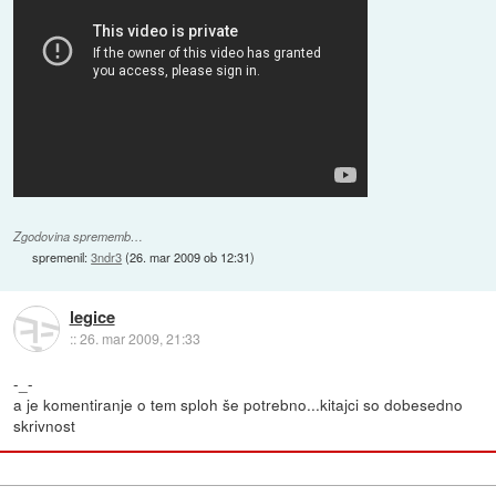
Zgodovina sprememb…
spremenil:
3ndr3
(
26. mar 2009 ob 12:31
)
legice
::
26. mar 2009, 21:33
-_-
a je komentiranje o tem sploh še potrebno...kitajci so dobesedno
skrivnost