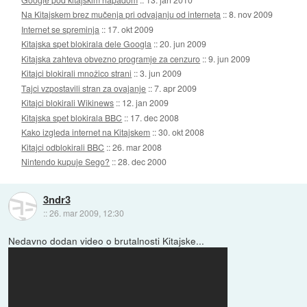
Na Kitajskem brez mučenja pri odvajanju od interneta
::
8. nov 2009
Internet se spreminja
::
17. okt 2009
Kitajska spet blokirala dele Googla
::
20. jun 2009
Kitajska zahteva obvezno programje za cenzuro
::
9. jun 2009
Kitajci blokirali množico strani
::
3. jun 2009
Tajci vzpostavili stran za ovajanje
::
7. apr 2009
Kitajci blokirali Wikinews
::
12. jan 2009
Kitajska spet blokirala BBC
::
17. dec 2008
Kako izgleda internet na Kitajskem
::
30. okt 2008
Kitajci odblokirali BBC
::
26. mar 2008
Nintendo kupuje Sego?
::
28. dec 2000
3ndr3
::
26. mar 2009, 12:30
Nedavno dodan video o brutalnosti Kitajske...