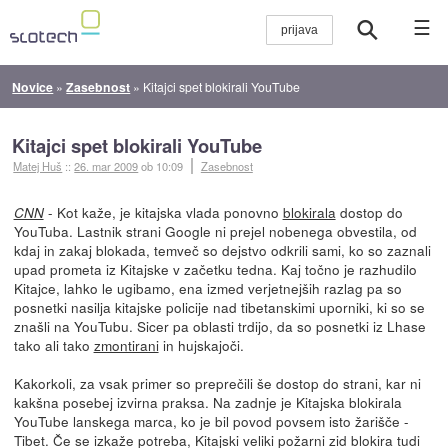
☰
Novice
»
Zasebnost
»
Kitajci spet blokirali YouTube
Kitajci spet blokirali YouTube
Matej Huš
::
26. mar 2009
ob 10:09
Zasebnost
- Kot kaže, je kitajska vlada ponovno
blokirala
dostop do
CNN
YouTuba. Lastnik strani Google ni prejel nobenega obvestila, od
kdaj in zakaj blokada, temveč so dejstvo odkrili sami, ko so zaznali
upad prometa iz Kitajske v začetku tedna. Kaj točno je razhudilo
Kitajce, lahko le ugibamo, ena izmed verjetnejših razlag pa so
posnetki nasilja kitajske policije nad tibetanskimi uporniki, ki so se
znašli na YouTubu. Sicer pa oblasti trdijo, da so posnetki iz Lhase
tako ali tako
zmontirani
in hujskajoči.
Kakorkoli, za vsak primer so preprečili še dostop do strani, kar ni
kakšna posebej izvirna praksa. Na zadnje je Kitajska blokirala
YouTube lanskega marca, ko je bil povod povsem isto žarišče -
Tibet. Če se izkaže potreba, Kitajski veliki požarni zid blokira tudi