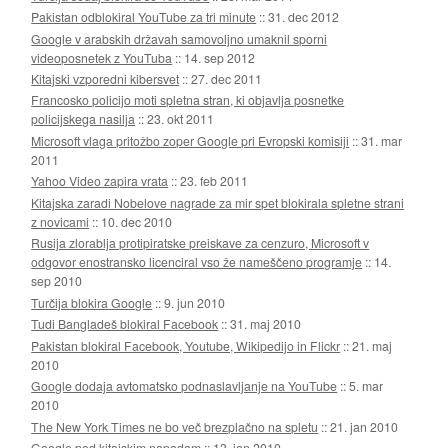
Pakistan odblokiral YouTube za tri minute
::
31. dec 2012
Google v arabskih državah samovoljno umaknil sporni
videoposnetek z YouTuba
::
14. sep 2012
Kitajski vzporedni kibersvet
::
27. dec 2011
Francosko policijo moti spletna stran, ki objavlja posnetke
policijskega nasilja
::
23. okt 2011
Microsoft vlaga pritožbo zoper Google pri Evropski komisiji
::
31. mar
2011
Yahoo Video zapira vrata
::
23. feb 2011
Kitajska zaradi Nobelove nagrade za mir spet blokirala spletne strani
z novicami
::
10. dec 2010
Rusija zlorablja protipiratske preiskave za cenzuro, Microsoft v
odgovor enostransko licenciral vso že nameščeno programje
::
14.
sep 2010
Turčija blokira Google
::
9. jun 2010
Tudi Bangladeš blokiral Facebook
::
31. maj 2010
Pakistan blokiral Facebook, Youtube, Wikipedijo in Flickr
::
21. maj
2010
Google dodaja avtomatsko podnaslavljanje na YouTube
::
5. mar
2010
The New York Times ne bo več brezplačno na spletu
::
21. jan 2010
Google pod kitajskim napadom
::
13. jan 2010