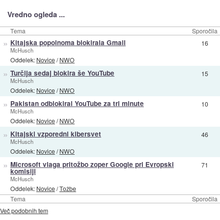
Vredno ogleda ...
Tema
Sporočila
»
Kitajska popolnoma blokirala Gmail
16
McHusch
Oddelek:
Novice
/
NWO
»
Turčija sedaj blokira še YouTube
15
McHusch
Oddelek:
Novice
/
NWO
»
Pakistan odblokiral YouTube za tri minute
10
McHusch
Oddelek:
Novice
/
NWO
»
Kitajski vzporedni kibersvet
46
McHusch
Oddelek:
Novice
/
NWO
»
Microsoft vlaga pritožbo zoper Google pri Evropski
71
komisiji
McHusch
Oddelek:
Novice
/
Tožbe
Tema
Sporočila
Več podobnih tem