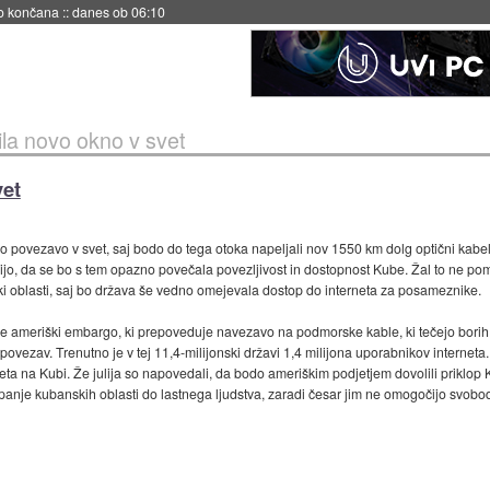
no končana
::
danes ob 06:10
la novo okno v svet
vet
 povezavo v svet, saj bodo do tega otoka napeljali nov 1550 km dolg optični kabel,
ijo, da se bo s tem opazno povečala povezljivost in dostopnost Kube. Žal to ne pome
ki oblasti, saj bo država še vedno omejevala dostop do interneta za posameznike.
e ameriški embargo, ki prepoveduje navezavo na podmorske kable, ki tečejo borih t
h povezav. Trenutno je v tej 11,4-milijonski državi 1,4 milijona uporabnikov intern
neta na Kubi. Že julija so napovedali, da bodo ameriškim podjetjem dovolili priklo
panje kubanskih oblasti do lastnega ljudstva, zaradi česar jim ne omogočijo svo