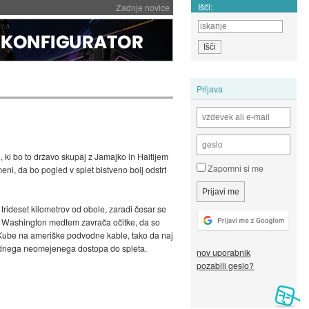
Išči:
Zadnje novice
Prijava
 ki bo to državo skupaj z Jamajko in Haitijem
Zapomni si me
ni, da bo pogled v splet bistveno bolj odstrt
rideset kilometrov od obole, zaradi česar se
eta. Washington medtem zavrača očitke, da so
p Kube na ameriške podvodne kable, tako da naj
bodnega neomejenega dostopa do spleta.
nov uporabnik
pozabili geslo?