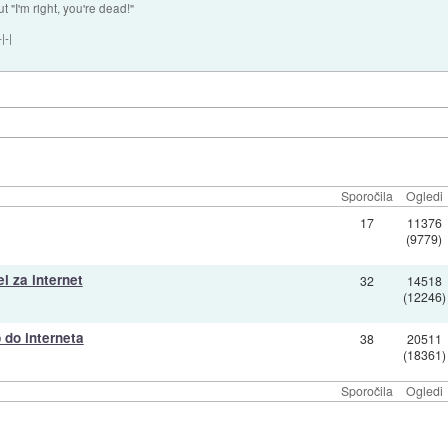
ut "I'm right, you're dead!"
|-|
Sporočila
Ogledi
17
11376
(9779)
l za internet
32
14518
(12246)
 do interneta
38
20511
(18361)
Sporočila
Ogledi