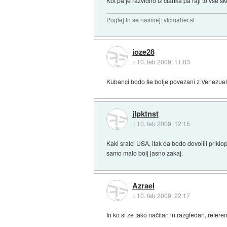
Kot pa je razvidno iz clanka pa raji to vse s
Poglej in se nasmej: vicmaher.si
joze28
::
10. feb 2009, 11:03
Kubanci bodo še bolje povezani z Venezuel
jlpktnst
::
10. feb 2009, 12:15
Kaki sralci USA, itak da bodo dovolili prikl
samo malo bolj jasno zakaj.
Azrael
::
10. feb 2009, 22:17
In ko si že tako načitan in razgledan, refe