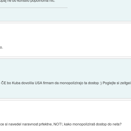
kupaj ne bo koristilo popolnoma nic.
o.
op ČE bo Kuba dovolila USA firmam da monopolizirajo ta dostop :) Poglejte si zeitge
rence si navedel naravnost prfektne, NOT!, kako monopoliziraš dostop do neta?