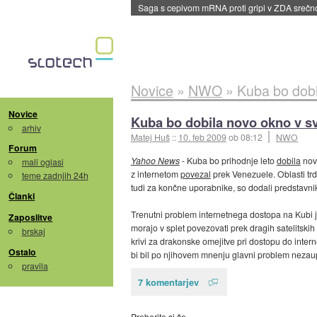
Saga s cepivom mRNA proti gripi v ZDA sreč
Novice
»
NWO
»
Kuba bo dobi
Novice
Kuba bo dobila novo okno v s
arhiv
Matej Huš
::
10. feb 2009
ob 08:12
NWO
Forum
Yahoo News
- Kuba bo prihodnje leto
dobila
novo
mali oglasi
z internetom
povezal
prek Venezuele. Oblasti trd
teme zadnjih 24h
tudi za končne uporabnike, so dodali predstavni
Članki
Trenutni problem internetnega dostopa na Kubi j
Zaposlitve
morajo v splet povezovati prek dragih satelitski
brskaj
krivi za drakonske omejitve pri dostopu do inter
Ostalo
bi bil po njihovem mnenju glavni problem nezau
pravila
7 komentarjev
Preberite si še…