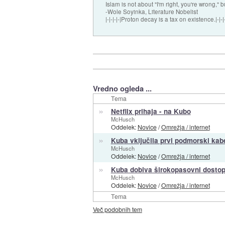
Islam is not about "I'm right, you're wrong," b
-Wole Soyinka, Literature Nobelist
|-|-|-|-|Proton decay is a tax on existence.|-|-|-
Vredno ogleda ...
Tema
»
Netflix prihaja - na Kubo
McHusch
Oddelek:
Novice
/
Omrežja / internet
»
Kuba vključila prvi podmorski kabe
McHusch
Oddelek:
Novice
/
Omrežja / internet
»
Kuba dobiva širokopasovni dostop
McHusch
Oddelek:
Novice
/
Omrežja / internet
Tema
Več podobnih tem