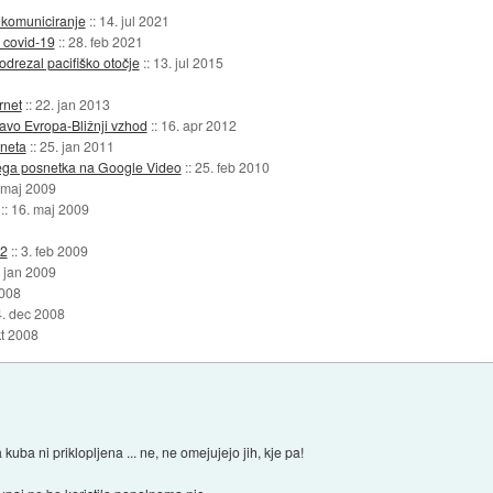
a komuniciranje
::
14. jul 2021
a covid-19
::
28. feb 2021
odrezal pacifiško otočje
::
13. jul 2015
rnet
::
22. jan 2013
avo Evropa-Bližnji vzhod
::
16. apr 2012
rneta
::
25. jan 2011
nega posnetka na Google Video
::
25. feb 2010
 maj 2009
::
16. maj 2009
12
::
3. feb 2009
 jan 2009
2008
. dec 2008
kt 2008
uba ni priklopljena ... ne, ne omejujejo jih, kje pa!