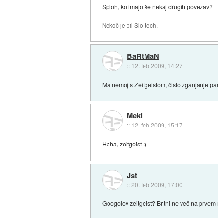
Sploh, ko imajo še nekaj drugih povezav?
Nekoč je bil Slo-tech.
BaRtMaN
::
12. feb 2009, 14:27
Ma nemoj s Zeitgeistom, čisto zganjanje pa
Meki
::
12. feb 2009, 15:17
Haha, zeitgeist :)
Jst
::
20. feb 2009, 17:00
Googolov zeitgeist? Britni ne več na prvem