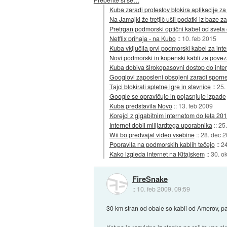
Kuba zaradi protestov blokira aplikacije z
Na Jamajki že tretjič ušli podatki iz baze z
Pretrgan podmorski optični kabel od sveta 
Netflix prihaja - na Kubo
::
10. feb 2015
Kuba vključila prvi podmorski kabel za inte
Novi podmorski in kopenski kabli za povez
Kuba dobiva širokopasovni dostop do inte
Googlovi zaposleni obsojeni zaradi spor
Tajci blokirali spletne igre in stavnice
::
25.
Google se opravičuje in pojasnjuje izpade
Kuba predstavila Novo
::
13. feb 2009
Korejci z gigabitnim internetom do leta 20
Internet dobil milijardtega uporabnika
::
25.
Wii bo predvajal video vsebine
::
28. dec 
Popravila na podmorskih kablih tečejo
::
24
Kako izgleda internet na Kitajskem
::
30. o
FireSnake
::
10. feb 2009, 09:59
30 km stran od obale so kabli od Amerov, pa k