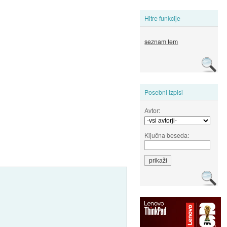
Hitre funkcije
seznam tem
Posebni izpisi
Avtor:
Ključna beseda: