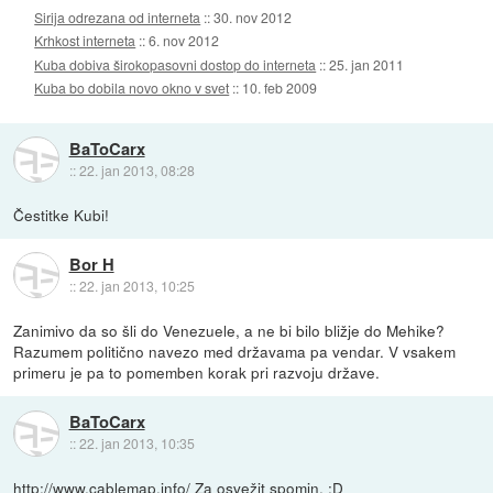
Sirija odrezana od interneta
::
30. nov 2012
Krhkost interneta
::
6. nov 2012
Kuba dobiva širokopasovni dostop do interneta
::
25. jan 2011
Kuba bo dobila novo okno v svet
::
10. feb 2009
BaToCarx
::
22. jan 2013, 08:28
Čestitke Kubi!
Bor H
::
22. jan 2013, 10:25
Zanimivo da so šli do Venezuele, a ne bi bilo bližje do Mehike?
Razumem politično navezo med državama pa vendar. V vsakem
primeru je pa to pomemben korak pri razvoju države.
BaToCarx
::
22. jan 2013, 10:35
http://www.cablemap.info/
Za osvežit spomin. :D