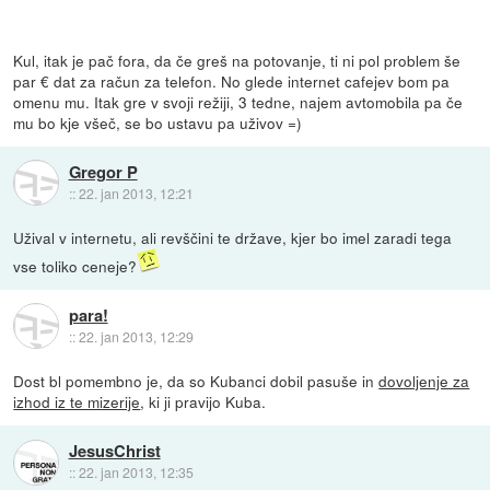
Kul, itak je pač fora, da če greš na potovanje, ti ni pol problem še
par € dat za račun za telefon. No glede internet cafejev bom pa
omenu mu. Itak gre v svoji režiji, 3 tedne, najem avtomobila pa če
mu bo kje všeč, se bo ustavu pa uživov =)
Gregor P
::
22. jan 2013, 12:21
Užival v internetu, ali revščini te države, kjer bo imel zaradi tega
vse toliko ceneje?
para!
::
22. jan 2013, 12:29
Dost bl pomembno je, da so Kubanci dobil pasuše in
dovoljenje za
izhod iz te mizerije
, ki ji pravijo Kuba.
JesusChrist
::
22. jan 2013, 12:35