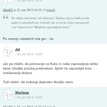
::
23. jan 2013, 10:15
SkipEU
je
22. jan 2013 ob 22:13
izjavil
:
Ne rabijo interneta, niti denarja? Takšna izjava lahko pride
samo iz zahodnih ust. A misliš, da si oni ne želijo spoznavati
svet? Imeti avto? Moderno opremljeno hišo?
Po mnenju nekaterih tule gor - ne.
Jst
::
23. jan 2013, 13:22
Jaz pa mislim, da potovanje na Kubo in naše zapravljanje lahko
samo izboljša položaj prebivalcev. Sploh če zapravljaš brez
vmešavanja države.
Tudi mislim, da embargi dejansko škodijo vsem.
3furious
::
24. jan 2013, 14:33
SkipEU
je
22. jan 2013 ob 22:13
izjavil
: