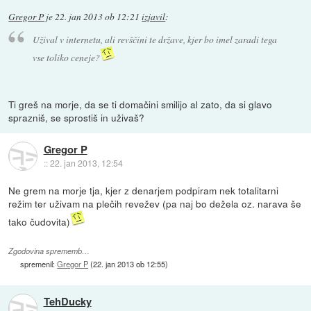
Gregor P
je
22. jan 2013 ob 12:21
izjavil
:
Užival v internetu, ali revščini te države, kjer bo imel zaradi tega
vse toliko ceneje?
Ti greš na morje, da se ti domačini smilijo al zato, da si glavo
sprazniš, se sprostiš in uživaš?
Gregor P
::
22. jan 2013, 12:54
Ne grem na morje tja, kjer z denarjem podpiram nek totalitarni
režim ter uživam na plečih revežev (pa naj bo dežela oz. narava še
tako čudovita)
Zgodovina sprememb…
spremenil:
Gregor P
(
22. jan 2013 ob 12:55
)
TehDucky