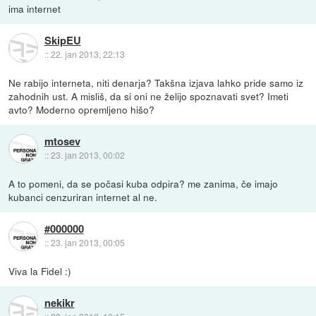
ima internet
SkipEU
::
22. jan 2013, 22:13
Ne rabijo interneta, niti denarja? Takšna izjava lahko pride samo iz
zahodnih ust. A misliš, da si oni ne želijo spoznavati svet? Imeti
avto? Moderno opremljeno hišo?
mtosev
::
23. jan 2013, 00:02
A to pomeni, da se počasi kuba odpira? me zanima, če imajo
kubanci cenzuriran internet al ne.
#000000
::
23. jan 2013, 00:05
Viva la Fidel :)
nekikr