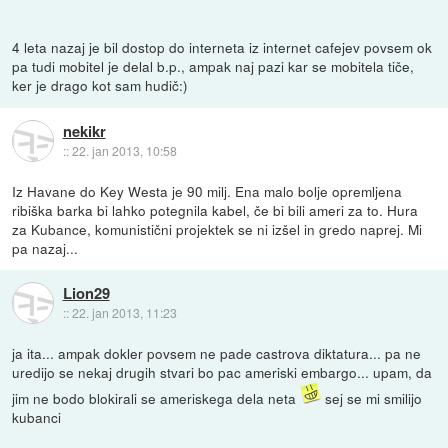
4 leta nazaj je bil dostop do interneta iz internet cafejev povsem ok
pa tudi mobitel je delal b.p., ampak naj pazi kar se mobitela tiče,
ker je drago kot sam hudič:)
nekikr
::
22. jan 2013, 10:58
Iz Havane do Key Westa je 90 milj. Ena malo bolje opremljena
ribiška barka bi lahko potegnila kabel, če bi bili ameri za to. Hura
za Kubance, komunistični projektek se ni izšel in gredo naprej. Mi
pa nazaj...
Lion29
::
22. jan 2013, 11:23
ja ita... ampak dokler povsem ne pade castrova diktatura... pa ne
uredijo se nekaj drugih stvari bo pac ameriski embargo... upam, da
jim ne bodo blokirali se ameriskega dela neta
sej se mi smilijo
kubanci