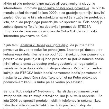
Nikjer ni bilo nobene javne najave ali ceremonije, a sledenje
internetnemu prometu
jasno kaže obstoj nove povezave
. Ta bi bila
morala začeti delovati že leta 2009, a so gradnjo spremljali
številni
zapleti
. Čeprav je bila infrastruktura nared že v začetku preteklega
leta, se ni do prejšnjega ponedeljka nič spremenilo. Šele sedaj je
začela španska Telefonica dostavljati promet do ETECSA
(Empresa de Telecomunicaciones de Cuba S.A), ki zagotavlja
internetno povezavo na Kubi.
Kljub temu
analitiki v Renesysu ugotavljajo
, da je internetna
povezava še vedno nekoliko pohabljena. Latence pri dostopu do
kubanskega dela interneta so pod 480 milisekund, kar pomeni, da
povezave ne potekajo izključno prek satelita (toliko namreč znaša
minimalna latenca za dostop preko geostacionarnega satelita
zaradi razdalje do satelita in ustroja sistema). Vendar pa meritve
kažejo, da ETECSA kabla bodisi namenoma bodisi pomotoma ni
nastavila za simetrično rabo. Tako promet na Kubo poteka po
podmorskem kablu, s Kube pa še vedno po satelitih.
Se torej Kuba odpira? Nedvomno. Na isti dan so namreč ukinili
izstopne vizume za svoje državljane, kar je bil velik napredek. Že
leta 2008 so sprostili
prodajo mobilnih telefonov in računalnikov
,
tako da si v teoriji sedaj lahko več ljudi privošči dostop do