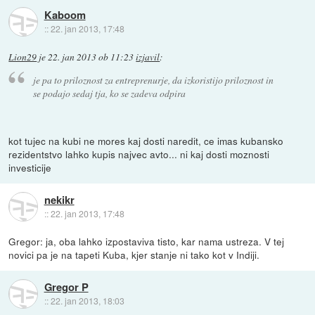
Kaboom
::
22. jan 2013, 17:48
Lion29
je
22. jan 2013 ob 11:23
izjavil
:
je pa to priloznost za entreprenurje, da izkoristijo priloznost in
se podajo sedaj tja, ko se zadeva odpira
kot tujec na kubi ne mores kaj dosti naredit, ce imas kubansko
rezidentstvo lahko kupis najvec avto... ni kaj dosti moznosti
investicije
nekikr
::
22. jan 2013, 17:48
Gregor: ja, oba lahko izpostaviva tisto, kar nama ustreza. V tej
novici pa je na tapeti Kuba, kjer stanje ni tako kot v Indiji.
Gregor P
::
22. jan 2013, 18:03