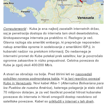
- Kuba je ena najbolj zaostalih internetnih držav,
Computerworld
saj je penetracija dostopa do interneta tam okoli desetodstotna,
širokopasovnega interneta pa praktično ni. Razlogov je več.
Glavna razloga sta ameriški embargo, ki preprečuje neposreden
nakup ameriške opreme in sodelovanje z ameriškimi ISP-ji, in
kubanski nadzor na pretokom informacij. Do nedavnega je
internetni promet do Kube potekal prek satelitov, kar je povzročalo
ogromne zakasnitve in nizko prepustnost. Celotna povezava do
Kube je zgolj okoli 400/200 Mb/s.
A stvari se obračajo na bolje. Pred štirimi leti so
napovedali
položitev novega podmorskega kabla
, ki
je lani resnično povezal
Kubo in Venezuelo
. Novi kabel Alba-1 (
Alternativa Bolivariana para
), katerega polaganje je stalo okoli
los Pueblos de nuestra América
70 milijonov dolarjev, je za več tisočkrat povečal hitrost kubanske
povezave do interneta in hkrati omogočil dostop neodvisno od
satelitske povezave. Kabel so
priključili v internet v teh dneh
.