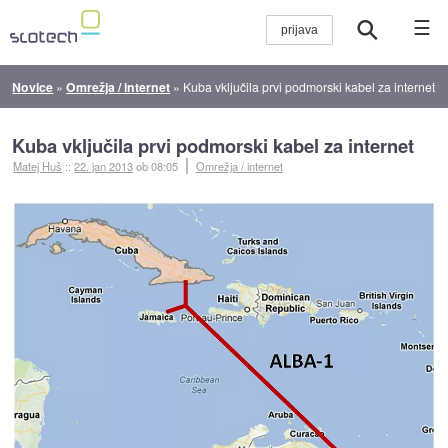
☰
Novice
»
Omrežja / internet
»
Kuba vključila prvi podmorski kabel za internet
Kuba vključila prvi podmorski kabel za internet
Matej Huš
::
22. jan 2013
ob 08:05
Omrežja / internet