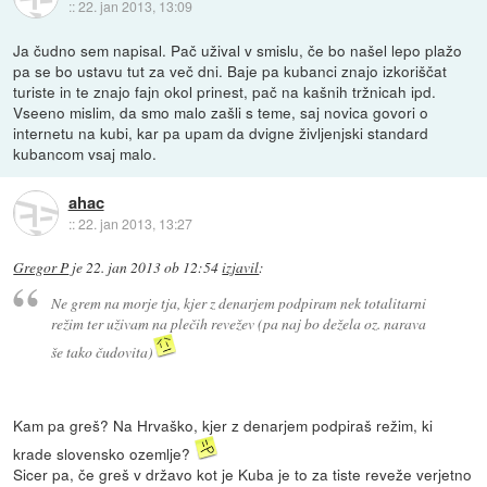
::
22. jan 2013, 13:09
Ja čudno sem napisal. Pač užival v smislu, če bo našel lepo plažo
pa se bo ustavu tut za več dni. Baje pa kubanci znajo izkoriščat
turiste in te znajo fajn okol prinest, pač na kašnih tržnicah ipd.
Vseeno mislim, da smo malo zašli s teme, saj novica govori o
internetu na kubi, kar pa upam da dvigne življenjski standard
kubancom vsaj malo.
ahac
::
22. jan 2013, 13:27
Gregor P
je
22. jan 2013 ob 12:54
izjavil
:
Ne grem na morje tja, kjer z denarjem podpiram nek totalitarni
režim ter uživam na plečih revežev (pa naj bo dežela oz. narava
še tako čudovita)
Kam pa greš? Na Hrvaško, kjer z denarjem podpiraš režim, ki
krade slovensko ozemlje?
Sicer pa, če greš v državo kot je Kuba je to za tiste reveže verjetno