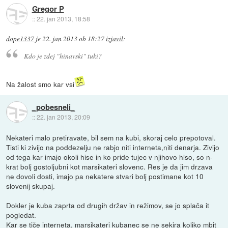
Gregor P
::
22. jan 2013, 18:58
dope1337
je
22. jan 2013 ob 18:27
izjavil
:
Kdo je zdej "hinavski" tuki?
Na žalost smo kar vsi
_pobesneli_
::
22. jan 2013, 20:09
Nekateri malo pretiravate, bil sem na kubi, skoraj celo prepotoval.
Tisti ki zivijo na poddezelju ne rabjo niti interneta,niti denarja. Zivijo
od tega kar imajo okoli hise in ko pride tujec v njihovo hiso, so n-
krat bolj gostoljubni kot marsikateri slovenc. Res je da jim drzava
ne dovoli dosti, imajo pa nekatere stvari bolj postimane kot 10
slovenij skupaj.
Dokler je kuba zaprta od drugih držav in režimov, se jo splača it
pogledat.
Kar se tiče interneta, marsikateri kubanec se ne sekira koliko mbit