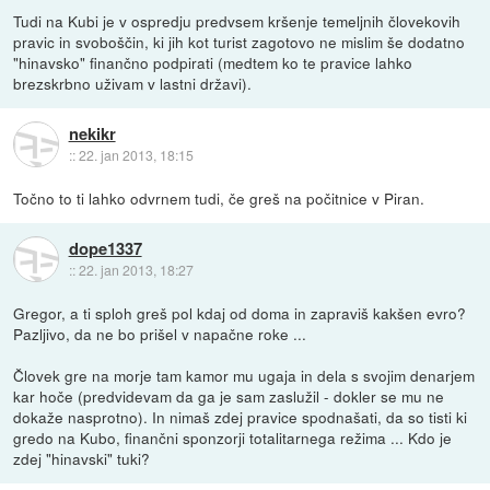
Tudi na Kubi je v ospredju predvsem kršenje temeljnih človekovih
pravic in svoboščin, ki jih kot turist zagotovo ne mislim še dodatno
"hinavsko" finančno podpirati (medtem ko te pravice lahko
brezskrbno uživam v lastni državi).
nekikr
::
22. jan 2013, 18:15
Točno to ti lahko odvrnem tudi, če greš na počitnice v Piran.
dope1337
::
22. jan 2013, 18:27
Gregor, a ti sploh greš pol kdaj od doma in zapraviš kakšen evro?
Pazljivo, da ne bo prišel v napačne roke ...
Človek gre na morje tam kamor mu ugaja in dela s svojim denarjem
kar hoče (predvidevam da ga je sam zaslužil - dokler se mu ne
dokaže nasprotno). In nimaš zdej pravice spodnašati, da so tisti ki
gredo na Kubo, finančni sponzorji totalitarnega režima ... Kdo je
zdej "hinavski" tuki?