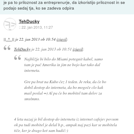
je pa to priloznost za entreprenurje, da izkoristijo priloznost in se
podajo sedaj tja, ko se zadeva odpira
TehDucky
::
22. jan 2013, 11:27
||_^_||
je
22. jan 2013 ob 10:54
izjavil
:
TehDucky
je
22. jan 2013 ob 10:51
izjavil
:
Najbližje bi bilo do Miami potegnit kabel, samo
tam je pač Amerika in jim ne bojo kar tako dal
interneta.
Gre pa brat na Kubo čez 1 teden. Je reku, da če bo
dobil dostop do interneta, da bo mogoče clo kak
mail poslal =) Al pa če bo mobitel tam delov za
sms/mms.
4 leta nazaj je bil dostop do interneta iz internet cafejev povsem
ok pa tudi mobitel je delal b.p., ampak naj pazi kar se mobitela
tiče, ker je drago kot sam hudič:)