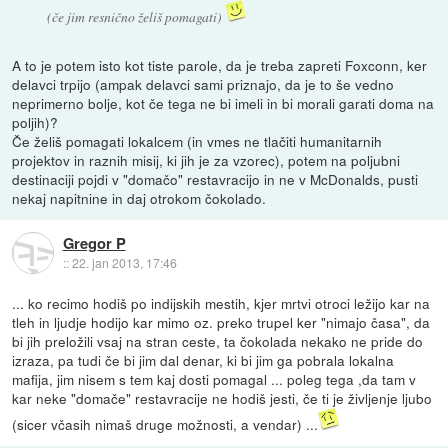
(če jim resnično želiš pomagati)
A to je potem isto kot tiste parole, da je treba zapreti Foxconn, ker
delavci trpijo (ampak delavci sami priznajo, da je to še vedno
neprimerno bolje, kot če tega ne bi imeli in bi morali garati doma na
poljih)?
Če želiš pomagati lokalcem (in vmes ne tlačiti humanitarnih
projektov in raznih misij, ki jih je za vzorec), potem na poljubni
destinaciji pojdi v "domačo" restavracijo in ne v McDonalds, pusti
nekaj napitnine in daj otrokom čokolado.
Gregor P
::
22. jan 2013, 17:46
... ko recimo hodiš po indijskih mestih, kjer mrtvi otroci ležijo kar na
tleh in ljudje hodijo kar mimo oz. preko trupel ker "nimajo časa", da
bi jih preložili vsaj na stran ceste, ta čokolada nekako ne pride do
izraza, pa tudi če bi jim dal denar, ki bi jim ga pobrala lokalna
mafija, jim nisem s tem kaj dosti pomagal ... poleg tega ,da tam v
kar neke "domače" restavracije ne hodiš jesti, če ti je življenje ljubo
(sicer včasih nimaš druge možnosti, a vendar) ...