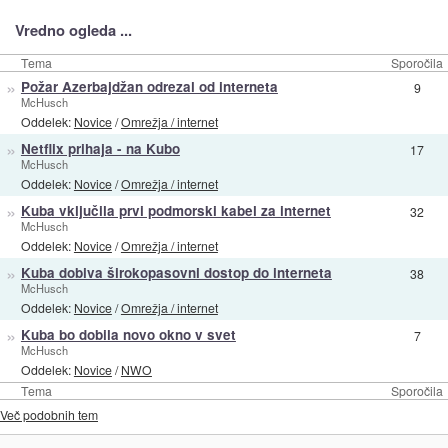
Vredno ogleda ...
Tema
Sporočila
»
Požar Azerbajdžan odrezal od interneta
9
McHusch
Oddelek:
Novice
/
Omrežja / internet
»
Netflix prihaja - na Kubo
17
McHusch
Oddelek:
Novice
/
Omrežja / internet
»
Kuba vključila prvi podmorski kabel za internet
32
McHusch
Oddelek:
Novice
/
Omrežja / internet
»
Kuba dobiva širokopasovni dostop do interneta
38
McHusch
Oddelek:
Novice
/
Omrežja / internet
»
Kuba bo dobila novo okno v svet
7
McHusch
Oddelek:
Novice
/
NWO
Tema
Sporočila
Več podobnih tem