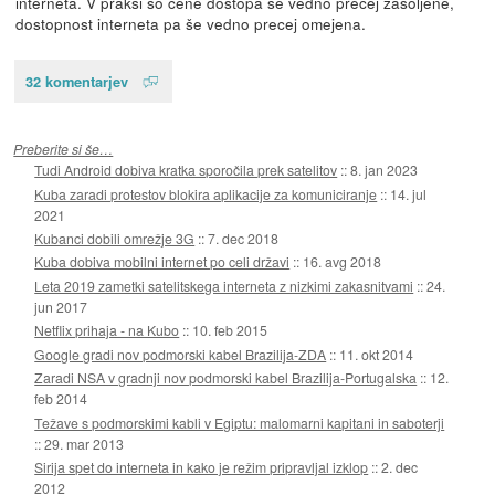
interneta. V praksi so cene dostopa še vedno precej zasoljene,
dostopnost interneta pa še vedno precej omejena.
32 komentarjev
Preberite si še…
Tudi Android dobiva kratka sporočila prek satelitov
::
8. jan 2023
Kuba zaradi protestov blokira aplikacije za komuniciranje
::
14. jul
2021
Kubanci dobili omrežje 3G
::
7. dec 2018
Kuba dobiva mobilni internet po celi državi
::
16. avg 2018
Leta 2019 zametki satelitskega interneta z nizkimi zakasnitvami
::
24.
jun 2017
Netflix prihaja - na Kubo
::
10. feb 2015
Google gradi nov podmorski kabel Brazilija-ZDA
::
11. okt 2014
Zaradi NSA v gradnji nov podmorski kabel Brazilija-Portugalska
::
12.
feb 2014
Težave s podmorskimi kabli v Egiptu: malomarni kapitani in saboterji
::
29. mar 2013
Sirija spet do interneta in kako je režim pripravljal izklop
::
2. dec
2012