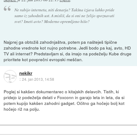
Ne rabijo interneta, niti denarja? Takšna izjava lahko pride
samo iz zahodnih ust. A misliš, da si oni ne želijo spoznavati
svet? Imeti avto? Moderno opremljeno hišo?
Najprej ga obtožiš zahodnjaštva, potem pa našteješ tipične
zahodne vrednote kot nujno potrebne. Jedli bodo pa kaj, avto, HD
TV ali internet? Predstavljam si, da imajo na podeželju Kube druge
prioritete kot povprečni evropski meščan.
nekikr
::
24. jan 2013, 14:58
Poglej si kakšen dokumentarec o kitajskih delavcih. Tistih, ki
pridejo iz podeželja delati v Foxconn in garajo leta in leta, da si
potem kupijo kakšen zahodni gadget. Očitno ga hočejo bolj kot
hočejo riž na polju.