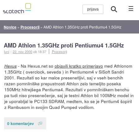
☰
Novice
»
Procesorji
»
AMD Athlon 1.35GHz proti Pentiumu4 1.5GHz
AMD Athlon 1.35GHz proti Pentiumu4 1.5GHz
luni
::
22. nov 2000
ob 18:37
Procesorji
- Na Hexus.net so
objavili kratko primerjavo
med Athlonom
Hexus
1.35GHz ( overclock, seveda ) in Pentiumom4 v SiSoft Sandri
2001. Rezultati so kar malce presenetljivi, saj v vseh benchih
razen pomnilniške prepustnosti Athlon zelo temeljito poseka
150MHz hitrejšega Pentiuma4. Rezultati v pomnilniškem benchu
pa tudi niso presenečenje, saj je testni Athlon bil 100MHz model in
je uporabljal le PC133 SDRAM, medtem, ko se je Pentium4 šopiril
z Rambusom in svojim Quad Pumped vodilom.
0 komentarjev