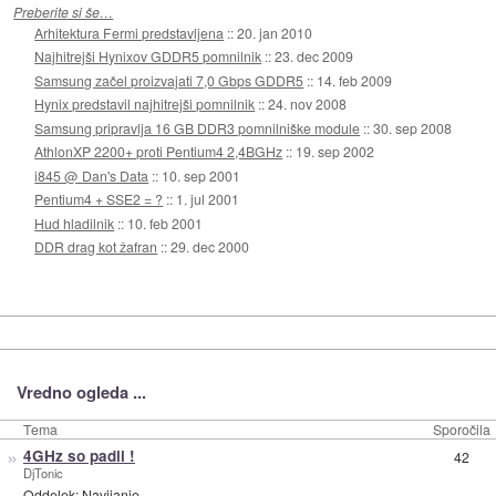
Preberite si še…
Arhitektura Fermi predstavljena
::
20. jan 2010
Najhitrejši Hynixov GDDR5 pomnilnik
::
23. dec 2009
Samsung začel proizvajati 7,0 Gbps GDDR5
::
14. feb 2009
Hynix predstavil najhitrejši pomnilnik
::
24. nov 2008
Samsung pripravlja 16 GB DDR3 pomnilniške module
::
30. sep 2008
AthlonXP 2200+ proti Pentium4 2,4BGHz
::
19. sep 2002
i845 @ Dan's Data
::
10. sep 2001
Pentium4 + SSE2 = ?
::
1. jul 2001
Hud hladilnik
::
10. feb 2001
DDR drag kot žafran
::
29. dec 2000
Vredno ogleda ...
Tema
Sporočila
»
4GHz so padli !
42
DjTonic
Oddelek:
Navijanje