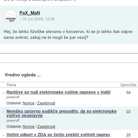
PaX_MaN
::
18. jun 2008, 12:08
Hej, če lahko fižolčke steramo v konzervo, ki se jo lahko itak odpre
samo enkrat, zakaj ne bi mogli še par vezij?
Vredno ogleda ...
Tema
Sporočila
»
Ranljive so tudi elektronske volilne naprave v Indiji
59
poweroff
Oddelek:
Novice
/
Zasebnost
»
Nemško ustavno sodišče presodilo, da so elektronske
22
volitve neustavne
poweroff
Oddelek:
Novice
/
Zasebnost
»
Volilni odbori v ZDA se želijo znebiti volilnih naprav
25