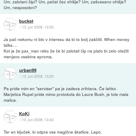
Um, zalotani čipi? Um, pečat čez ohišje? Um, zašvasano ohišje?
Um, nesposobni?
bucket
::
13. jun 2008, 13:05
Ja pač nekomu ni blo v interesu da bi to bolj zaščitil. When money
talks....
Kot je že pax_man reko že če bi zalotali čip na plato bi zelo otežili
menjavo vsebine eproma.
urban99
::
13. jun 2008, 13:20
Pa pride mim en "serviser" pa je zadeva zrihtana. Če lahko
Marjetica Rupel pride mimo protokola do Laure Bush, je tole mala
malica.
KoKi
::
13. jun 2008, 13:42
Ter en ključek, ki odpre vse magične škatlice. Lepo.