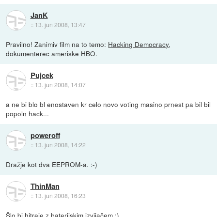
JanK
::
13. jun 2008, 13:47
Pravilno! Zanimiv film na to temo:
Hacking Democracy
,
dokumenterec ameriske HBO.
Pujcek
::
13. jun 2008, 14:07
a ne bi blo bl enostaven kr celo novo voting masino prnest pa bil bil
popoln hack...
poweroff
::
13. jun 2008, 14:22
Dražje kot dva EEPROM-a. :-)
ThinMan
::
13. jun 2008, 16:23
Šlo bi hitreje z baterijskim izvijačem :)