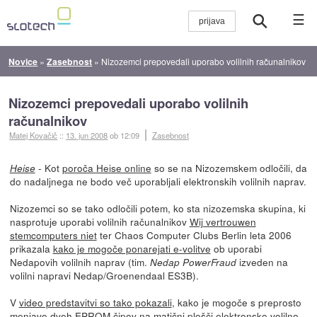
☰
Novice
»
Zasebnost
»
Nizozemci prepovedali uporabo volilnih računalnikov
Nizozemci prepovedali uporabo volilnih
računalnikov
Matej Kovačič
::
13. jun 2008
ob 12:09
Zasebnost
- Kot
poroča Heise online
so se na Nizozemskem odločili, da
Heise
do nadaljnega ne bodo več uporabljali elektronskih volilnih naprav.
Nizozemci so se tako odločili potem, ko sta nizozemska skupina, ki
nasprotuje uporabi volilnih računalnikov
Wij vertrouwen
stemcomputers niet
ter Chaos Computer Clubs Berlin leta 2006
prikazala
kako je mogoče ponarejati e-volitve
ob uporabi
Nedapovih volilnih naprav (tim.
izveden na
Nedap PowerFraud
volilni napravi Nedap/Groenendaal ES3B).
V
video predstavitvi so tako pokazali
, kako je mogoče s preprosto
menjavo dveh EPROM čipov na matični plošči elektronsko volilno