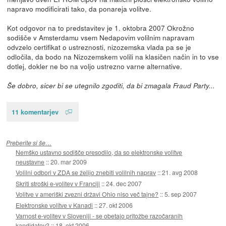
napravo modificirati tako, da ponareja volitve.
Kot odgovor na to predstavitev je 1. oktobra 2007 Okrožno
sodišče v Amsterdamu vsem Nedapovim volilnim napravam
odvzelo certifikat o ustreznosti, nizozemska vlada pa se je
odločila, da bodo na Nizozemskem volili na klasičen način in to vse
dotlej, dokler ne bo na voljo ustrezno varne alternative.
Še dobro, sicer bi se utegnilo zgoditi, da bi zmagala Fraud Party...
11 komentarjev
Preberite si še…
Nemško ustavno sodišče presodilo, da so elektronske volitve
neustavne
::
20. mar 2009
Volilni odbori v ZDA se želijo znebiti volilnih naprav
::
21. avg 2008
Skriti stroški e-volitev v Franciji
::
24. dec 2007
Volitve v ameriški zvezni državi Ohio niso več tajne?
::
5. sep 2007
Elektronske volitve v Kanadi
::
27. okt 2006
Varnost e-volitev v Sloveniji - se obetajo pritožbe razočaranih
kandidatov?
::
18. okt 2006