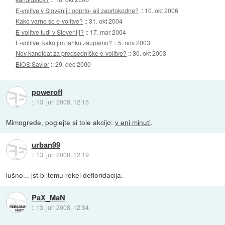
E-volitve v Sloveniji: odprto- ali zaprtokodne?
::
10. okt 2006
Kako varne so e-volitve?
::
31. okt 2004
E-volitve tudi v Sloveniji?
::
17. mar 2004
E-volitve: kako jim lahko zaupamo?
::
5. nov 2003
Nov kandidat za predsedniške e-volitve?
::
30. okt 2003
BIOS Savior
::
29. dec 2000
poweroff
::
13. jun 2008, 12:15
Mimogrede, poglejte si tole akcijo:
v eni minuti
.
urban99
::
13. jun 2008, 12:19
lušno... jst bi temu rekel defloridacija.
PaX_MaN
::
13. jun 2008, 12:34