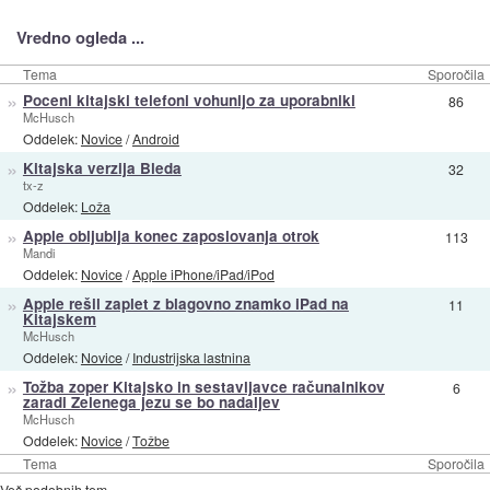
Vredno ogleda ...
Tema
Sporočila
»
Poceni kitajski telefoni vohunijo za uporabniki
86
McHusch
Oddelek:
Novice
/
Android
»
Kitajska verzija Bleda
32
tx-z
Oddelek:
Loža
»
Apple obljublja konec zaposlovanja otrok
113
Mandi
Oddelek:
Novice
/
Apple iPhone/iPad/iPod
»
Apple rešil zaplet z blagovno znamko iPad na
11
Kitajskem
McHusch
Oddelek:
Novice
/
Industrijska lastnina
»
Tožba zoper Kitajsko in sestavljavce računalnikov
6
zaradi Zelenega jezu se bo nadaljev
McHusch
Oddelek:
Novice
/
Tožbe
Tema
Sporočila
Več podobnih tem