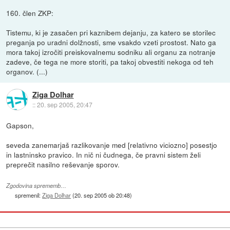
160. člen ZKP:
Tistemu, ki je zasačen pri kaznibem dejanju, za katero se storilec
preganja po uradni dolžnosti, sme vsakdo vzeti prostost. Nato ga
mora takoj izročiti preiskovalnemu sodniku ali organu za notranje
zadeve, če tega ne more storiti, pa takoj obvestiti nekoga od teh
organov. (...)
Ziga Dolhar
::
20. sep 2005, 20:47
Gapson,
seveda zanemarjaš razlikovanje med [relativno viciozno] posestjo
in lastninsko pravico. In nič ni čudnega, če pravni sistem želi
preprečit nasilno reševanje sporov.
Zgodovina sprememb…
spremenil:
Ziga Dolhar
(
20. sep 2005 ob 20:48
)