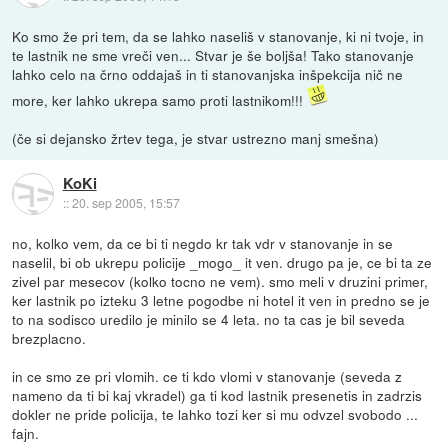
Ko smo že pri tem, da se lahko naseliš v stanovanje, ki ni tvoje, in
te lastnik ne sme vreči ven... Stvar je še boljša! Tako stanovanje
lahko celo na črno oddajaš in ti stanovanjska inšpekcija nič ne
more, ker lahko ukrepa samo proti lastnikom!!!
(če si dejansko žrtev tega, je stvar ustrezno manj smešna)
KoKi
::
20. sep 2005, 15:57
no, kolko vem, da ce bi ti negdo kr tak vdr v stanovanje in se
naselil, bi ob ukrepu policije _mogo_ it ven. drugo pa je, ce bi ta ze
zivel par mesecov (kolko tocno ne vem). smo meli v druzini primer,
ker lastnik po izteku 3 letne pogodbe ni hotel it ven in predno se je
to na sodisco uredilo je minilo se 4 leta. no ta cas je bil seveda
brezplacno.
in ce smo ze pri vlomih. ce ti kdo vlomi v stanovanje (seveda z
nameno da ti bi kaj vkradel) ga ti kod lastnik presenetis in zadrzis
dokler ne pride policija, te lahko tozi ker si mu odvzel svobodo ...
fajn.