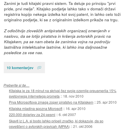
Zanimi je tudi kitajski pravni sistem. Ta deluje po principu "prvi
pride, prvi melje". Kitajsko podjetje lahko tako v domači državi
registrira kopijo nekega izdelka kot svoj patent, in lahko celo toži
originalno podjetje, ki se z originalnim izdelkom prikaže na trgu.
Z odločitvijo zloveščih antipiratskih organizacij omenjenih v
naslovu, da se lotijo piratstva in kršenja avtorskih pravic na
Kitajskem, pa se nam obeta še zanimiva vojna na področju
lastništva intelektualne lastnine, ki lahko ima daljnosežne
posledice za vse nas.
10 komentarjev
Preberite si še…
Kitajska je za 18 minut na skrivaj čez svoje ozemlje preusmerila 15%
svetovnega internetega prometa
::
18. nov 2010
Prva Microsoftova zmaga zoper piratstvo na Kitajskem
::
25. apr 2010
Kitajska mladina spozna Microsoft
::
16. apr 2010
220.000 dolarjev za 24 pesmi
::
6. okt 2007
Skavti iz L.A. si bodo lahko pripeli značko, ki dokazuje, da so
osveščeni o avtorskih pravicah (MPAA)
::
21. okt 2006