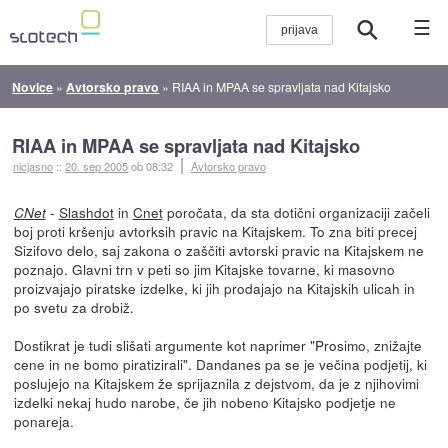
☰
Novice
»
Avtorsko pravo
»
RIAA in MPAA se spravljata nad Kitajsko
RIAA in MPAA se spravljata nad Kitajsko
nicjasno
::
20. sep 2005
ob 08:32
Avtorsko pravo
-
Slashdot
in
Cnet
poročata, da sta dotični organizaciji začeli
CNet
boj proti kršenju avtorksih pravic na Kitajskem. To zna biti precej
Sizifovo delo, saj zakona o zaščiti avtorski pravic na Kitajskem ne
poznajo. Glavni trn v peti so jim Kitajske tovarne, ki masovno
proizvajajo piratske izdelke, ki jih prodajajo na Kitajskih ulicah in
po svetu za drobiž.
Dostikrat je tudi slišati argumente kot naprimer "Prosimo, znižajte
cene in ne bomo piratizirali". Dandanes pa se je večina podjetij, ki
poslujejo na Kitajskem že sprijaznila z dejstvom, da je z njihovimi
izdelki nekaj hudo narobe, če jih nobeno Kitajsko podjetje ne
ponareja.