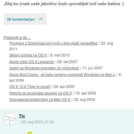
Zdaj bo znala vaše jabolčno čudo uporabljati tudi vaša babica :)
38 komentarjev
Preberite si še…
Programi z Download.com oviti v dve plasti namestitve
::
22. avg
2011
Steam prihaja na OS X
::
9. mar 2010
Apple izdal OS X Leoparda
::
28. okt 2007
Safari za Windows prenešen že milijonkrat
::
17. jun 2007
Apple Boot Camp - ali kako legalno poganjati Windows na Mac-u
::
6.
apr 2006
OS X 10.4 Tiger je zunaj!
::
29. apr 2005
Peticija za slovenske slovarje na OS X
::
18. apr 2005
Degustacija brskalnikov za Mac OS X
::
28. avg 2003
Tic
::
29. avg 2005, 01:45