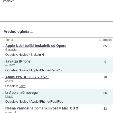
zadevo.
Vredno ogleda ...
Tema
Sporočila
»
Apple izdal boljši brskalnik od Opere
85
Gandalfar
Oddelek:
Novice
/
Brskalniki
»
Java za iPhone
9
root987
Oddelek:
Novice
/
Apple iPhone/iPad/iPod
»
Apple WWDC 2007 v živo!
18
opeter
Oddelek:
Loža
»
Iz Appla nič novega
66
Matek
Oddelek:
Novice
/
Apple iPhone/iPad/iPod
»
Resna varnostna pomankljivost v Mac OS X
33
poweroff