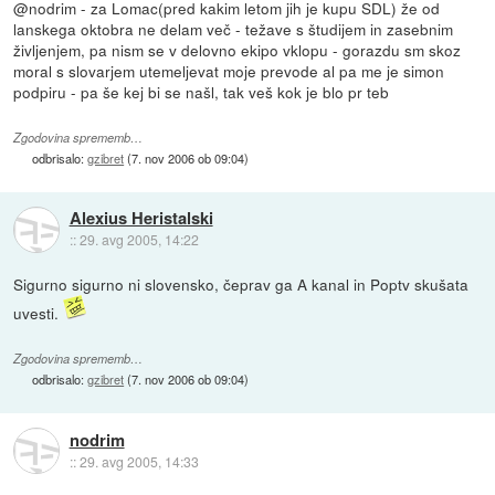
@nodrim - za Lomac(pred kakim letom jih je kupu SDL) že od
lanskega oktobra ne delam več - težave s študijem in zasebnim
življenjem, pa nism se v delovno ekipo vklopu - gorazdu sm skoz
moral s slovarjem utemeljevat moje prevode al pa me je simon
podpiru - pa še kej bi se našl, tak veš kok je blo pr teb
Zgodovina sprememb…
odbrisalo:
gzibret
(
7. nov 2006 ob 09:04
)
Alexius Heristalski
::
29. avg 2005, 14:22
Sigurno sigurno ni slovensko, čeprav ga A kanal in Poptv skušata
uvesti.
Zgodovina sprememb…
odbrisalo:
gzibret
(
7. nov 2006 ob 09:04
)
nodrim
::
29. avg 2005, 14:33