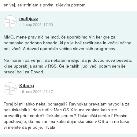
enivej, se strinjam s prvim Izi-jevim postom.
mathjazz
::
1. sep 2005, 17:50
MMG, mene prav nič ne moti, če uporabimo Vir, ker gre za
pomensko podobno besedo, ki pa je bolj razširjena in večini očitno
bolj všeč. A dovod uporablja večina slovenskih programov.
Ne morem pa verjeti, da nekateri mislijo, da je dovod nova beseda,
ki se uporablja samo v RSS. Če je takih ljudi več, potem sem še
precej bolj za Dovod.
Kiborg
::
6. nov 2006, 23:17
Torej bi mi lahko nekaj pomagali? Ravnokar prevajam navodila za
nek tiskalnik ki dela tudi v Mac OS X in me zanima kako ste
prevedli print centre? Tiskalni center? Tiskalniški center? Prosim
upoštevajte, da me zanima kako dejansko piše v OS-u in ne kako
vi menite da je bolje. Hvala.