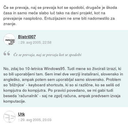
Če se prevaja, naj se prevaja kot se spodobi, drugače je škoda
časa in samo meče slabo luč tako na dani projekt, kot na
prevajanje nasplošno. Entuzijazem ne sme biti nadomestilo za
znanje.
Bistri007
::
29. avg 2005, 22:58
Če se prevaja, naj se prevaja kot se spodobi
No, zdaj bo 10-letnica Windows95. Tudi mene so živcirali izrazi, ki
so bili uporabljeni tam. Sem imel dve verziji instalirani, slovensko in
angleško, ampak potem sem uporabljal samo slovensko. Problem
so 'bližnjice' - keyboard shortcuts, ki so si različne, ko se seliš od
kompjutra do kompjutra. Po pravici povedano, se mi gabi tudi
beseda 'računalnik' - saj ne zgolj računa, ampak predvsem izvaja
komputacije.
Utk
::
29. avg 2005, 23:03