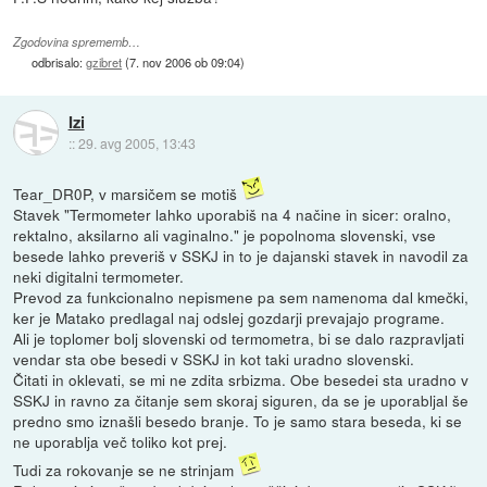
Zgodovina sprememb…
odbrisalo:
gzibret
(
7. nov 2006 ob 09:04
)
Izi
::
29. avg 2005, 13:43
Tear_DR0P, v marsičem se motiš
Stavek "Termometer lahko uporabiš na 4 načine in sicer: oralno,
rektalno, aksilarno ali vaginalno." je popolnoma slovenski, vse
besede lahko preveriš v SSKJ in to je dajanski stavek in navodil za
neki digitalni termometer.
Prevod za funkcionalno nepismene pa sem namenoma dal kmečki,
ker je Matako predlagal naj odslej gozdarji prevajajo programe.
Ali je toplomer bolj slovenski od termometra, bi se dalo razpravljati
vendar sta obe besedi v SSKJ in kot taki uradno slovenski.
Čitati in oklevati, se mi ne zdita srbizma. Obe besedei sta uradno v
SSKJ in ravno za čitanje sem skoraj siguren, da se je uporabljal še
predno smo iznašli besedo branje. To je samo stara beseda, ki se
ne uporablja več toliko kot prej.
Tudi za rokovanje se ne strinjam