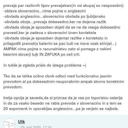
prevaja par razlicnih tipov prevajalcev(in vsi skupaj so nesposobni)
-oblava slovenscino...nima pojma o anglescini
-obvlada anglescino...slovenscino obvlada po ljubljansko
-obvlada oboje...prevaja dobesedno,ker ne dojema razlik
-obvlada oboje,je sposoben dojeti da se ne da vsega dobesedno
prevesti,ker je zadeva v slovenscini izven konteksta
-obvlada oboje,je sposoben dojemat razlike v kontekstu in
prilagoditi prevod(s katerim se pac tudi ne more vsak strinjat...)
AMPAK nima pojma o racunalnistvu zato si pomaga z nekimi
besnimi slovarji tujk IN ZAFUKA po celi crti.
In tukile je zgleda prislo do istega problema =)
Tko da se lahka ocitno clovk odloci med funkcionalno jasnim
prevodom al pa dobesednim neuporabnim ampak slovno korektnim
prevodom.
tretja opcija je seveda,da si priznas da je vse po toporisicu oslarija
in da za vsako besedo ne rabis prevoda v slovenscino in s tem se
20 sopomenk in uporabljas anglescino...pa je verjetn se najbols.
Utk
::
29. avg 2005, 17:16