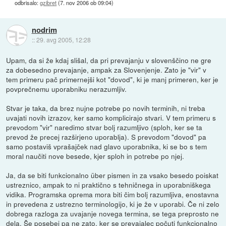
odbrisalo:
gzibret
(
7. nov 2006 ob 09:04
)
nodrim
::
29. avg 2005, 12:28
Upam, da si že kdaj slišal, da pri prevajanju v slovenščino ne gre
za dobesedno prevajanje, ampak za Slovenjenje. Zato je "vir" v
tem primeru pač primernejši kot "dovod", ki je manj primeren, ker je
povprečnemu uporabniku nerazumljiv.
Stvar je taka, da brez nujne potrebe po novih terminih, ni treba
uvajati novih izrazov, ker samo komplicirajo stvari. V tem primeru s
prevodom "vir" naredimo stvar bolj razumljivo (sploh, ker se ta
prevod že precej razširjeno uporablja). S prevodom "dovod" pa
samo postaviš vprašajček nad glavo uporabnika, ki se bo s tem
moral naučiti nove besede, kjer sploh in potrebe po njej.
Ja, da se biti funkcionalno über pismen in za vsako besedo poiskat
ustreznico, ampak to ni praktično s tehničnega in uporabniškega
vidika. Programska oprema mora biti čim bolj razumljiva, enostavna
in prevedena z ustrezno terminologijo, ki je že v uporabi. Če ni zelo
dobrega razloga za uvajanje novega termina, se tega preprosto ne
dela. Še posebej pa ne zato, ker se prevajalec počuti funkcionalno