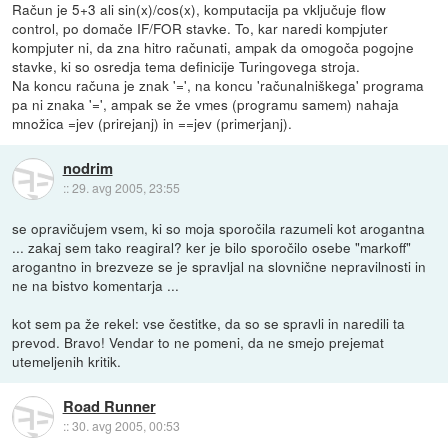
Račun je 5+3 ali sin(x)/cos(x), komputacija pa vključuje flow
control, po domače IF/FOR stavke. To, kar naredi kompjuter
kompjuter ni, da zna hitro računati, ampak da omogoča pogojne
stavke, ki so osredja tema definicije Turingovega stroja.
Na koncu računa je znak '=', na koncu 'računalniškega' programa
pa ni znaka '=', ampak se že vmes (programu samem) nahaja
množica =jev (prirejanj) in ==jev (primerjanj).
nodrim
::
29. avg 2005, 23:55
se opravičujem vsem, ki so moja sporočila razumeli kot arogantna
... zakaj sem tako reagiral? ker je bilo sporočilo osebe "markoff"
arogantno in brezveze se je spravljal na slovnične nepravilnosti in
ne na bistvo komentarja ...
kot sem pa že rekel: vse čestitke, da so se spravli in naredili ta
prevod. Bravo! Vendar to ne pomeni, da ne smejo prejemat
utemeljenih kritik.
Road Runner
::
30. avg 2005, 00:53