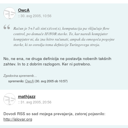
OwcA
::
30. avg 2005, 10:56
Račun je 5+3 ali sin(x)/cos(x), komputacija pa vključuje flow
control, po domače IF/FOR stavke. To, kar naredi kompjuter
kompjuter ni, da zna hitro računati, ampak da omogoča pogojne
stavke, ki so osredja tema definicije Turingovega stroja.
No, ne ena, ne druga definicija ne postavlja nobenih takšnih
zahtev. In to z dobrim razlogom. Ker ni potrebno.
Zgodovina sprememb…
spremenilo:
OwcA
(
30. avg 2005 ob 10:57
)
mathjazz
::
31. avg 2005, 20:56
Dovodi RSS so sad mojega prevajanja, zatorej pojasnilo:
http://islovar.org