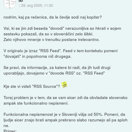
::
29. avg 2005, 11:30
nodrim, kaj pa rečenica, da le čevlje sodi naj kopitar?
Vsi, ki se jim zdi beseda "dovodi" nerazumljiva so hkrati v sojem
sestavku pokazali, da so v slovenščini zelo šibki.
Zato njihovo mnenje v trenutku postane irelevantno.
V originalu je izraz "RSS Feed". Feed v tem kontekstu pomeni
"dovajati" in popolnoma nič drugega.
Se pravi, da informacije, za katere bi radi, da jih tudi drugi
uporabljajo, dovajamo v "dovode RSS" oz. "RSS Feed"
Kje ste vi videli "RSS Source"?
Torej problem je v tem, da se vam sicer zdi da obvladate slovensko
ampak ste funkcionalno nepismeni.
Funkcionalna nepismenost je v Sloveniji višja od 50%. Pomeni, da
ljudje sicer znajo brati ampak prebrano slabo razumejo ali pa sploh
ne.
Primer: