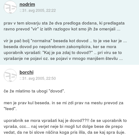
nodrim
::
31. avg 2005, 22:22
prav v tem slovarju sta že dva predloga dodana, ki predlagata
ravno prevod "vir" iz istih razlogov kot smo jih že omenjali ...
vir je pač bolj "normalna" beseda kot dovod .. to je vse kar je ...
beseda dovod po nepotrebnem zakomplicira, ker se mora
uporabnik vprašati: "Kaj je pa zdaj to dovod?" .. pri viru se to
vprašanje ne pojavi oz. se pojavi v mnogo manjšem številu ...
borchi
::
31. avg 2005, 22:50
če že mlatimo ta ubogi "dovod".
men je prav kul beseda. in se mi zdi prav na mestu prevod za
"feed".
uporabnik se mora vprašati kaj je dovod??!! če se uporabnik to
vpraša, ccc... naj verjet neje bi mogli tut dolge bese de prepo
vedat, da ne bi slove nščina koga pris ilila, da se kaj spra šuje.