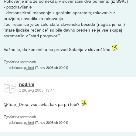
Rokovanje ima že od nekdaj v slovenščini dva pomena: (iz SSKJ)
- pozdravljanje
- demonstrirati rokovanje z gasilnim aparatom; rokovanje z
orožjem; navodila za rokovanje
Tudi rečenica je že zelo stara slovenska beseda (naglas je na i)
"stare ljudske rečenice" so bile davno preden se je vse skupaj
spremenilo v "stari pregovori"
Važno je, da komentiramo prevod Safarija v slovenščino
Zgodovina sprememb…
odbrisalo:
gzibret
(
7. nov 2006 ob 09:04
)
nodrim
::
29. avg 2005, 13:44
@Tear_Drop: vse lavfa, kak pa pri tebi?
Zgodovina sprememb…
odbrisalo:
gzibret
(
7. nov 2006 ob 09:04
)