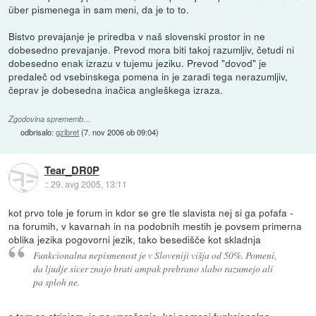
über pismenega in sam meni, da je to to.
Bistvo prevajanje je priredba v naš slovenski prostor in ne
dobesedno prevajanje. Prevod mora biti takoj razumljiv, četudi ni
dobesedno enak izrazu v tujemu jeziku. Prevod "dovod" je
predaleč od vsebinskega pomena in je zaradi tega nerazumljiv,
čeprav je dobesedna inačica angleškega izraza.
Zgodovina sprememb…
odbrisalo:
gzibret
(
7. nov 2006 ob 09:04
)
Tear_DR0P
::
29. avg 2005, 13:11
kot prvo tole je forum in kdor se gre tle slavista nej si ga pofafa -
na forumih, v kavarnah in na podobnih mestih je povsem primerna
oblika jezika pogovorni jezik, tako besedišče kot skladnja
Funkcionalna nepismenost je v Sloveniji višja od 50%. Pomeni,
da ljudje sicer znajo brati ampak prebrano slabo razumejo ali
pa sploh ne.
s tem se strinjam, je pa vprašanje, kaj pomeni funkcionalna