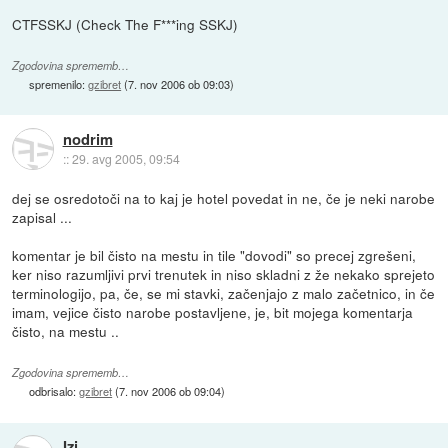
CTFSSKJ (Check The F***ing SSKJ)
Zgodovina sprememb…
spremenilo:
gzibret
(
7. nov 2006 ob 09:03
)
nodrim
::
29. avg 2005, 09:54
dej se osredotoči na to kaj je hotel povedat in ne, če je neki narobe
zapisal ...
komentar je bil čisto na mestu in tile "dovodi" so precej zgrešeni,
ker niso razumljivi prvi trenutek in niso skladni z že nekako sprejeto
terminologijo, pa, če, se mi stavki, začenjajo z malo začetnico, in če
imam, vejice čisto narobe postavljene, je, bit mojega komentarja
čisto, na mestu ..
Zgodovina sprememb…
odbrisalo:
gzibret
(
7. nov 2006 ob 09:04
)
Izi