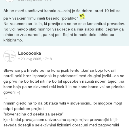
Ah ne morš upoštevat kanala a...zdaj je še dobro, pred 10 leti so
pa v vsakem filmu imeli besedo "polahko"
Ne razumem pa tistih, ki pravijo da se ne sme komentirat prevodov.
Ko vidi nekdo slab monitor vsak reče da ima slabo sliko, čeprav ga
nihče ne zna naredit, pa kaj pol. Sej ni to naše delo, lahko pa
kritiziramo.
Looooooka
::
29. avg 2005, 17:18
Slovence pa hrvate bo na konc jezik fentu...ker se bojo tok silil
nardil neki brez izposojenk in podobnosti med drugimi jeziki...da se
ga prvo ne bo hotel niti ne bo bil sposoben nauciti noben tujec...na
konc bojo pa se slovenci rekl fsck it in na konc bomo vsi po prlesko
govoril =)
...
hmmm gledo na to da obstaka wiki v slovenscini...bi mogoce mogl
odprt podoben projket
"slovenscina od geeka za geeka"
kjer bi dal prevajalcem univerzalno sprejemljive prevode(ki bi jih
seveda dosegli s selektivnimi fizicnimi obracuni med zagovorniki