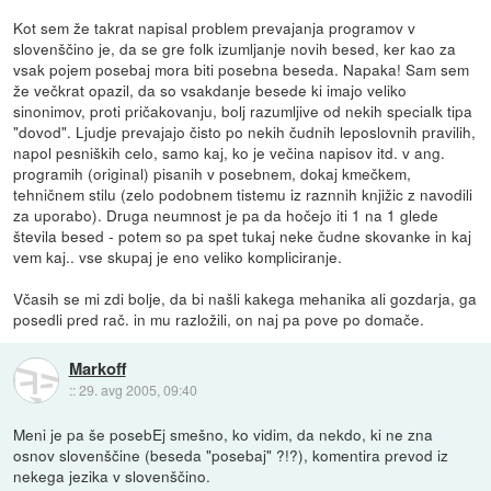
Kot sem že takrat napisal problem prevajanja programov v
slovenščino je, da se gre folk izumljanje novih besed, ker kao za
vsak pojem posebaj mora biti posebna beseda. Napaka! Sam sem
že večkrat opazil, da so vsakdanje besede ki imajo veliko
sinonimov, proti pričakovanju, bolj razumljive od nekih specialk tipa
"dovod". Ljudje prevajajo čisto po nekih čudnih leposlovnih pravilih,
napol pesniških celo, samo kaj, ko je večina napisov itd. v ang.
programih (original) pisanih v posebnem, dokaj kmečkem,
tehničnem stilu (zelo podobnem tistemu iz raznnih knjižic z navodili
za uporabo). Druga neumnost je pa da hočejo iti 1 na 1 glede
števila besed - potem so pa spet tukaj neke čudne skovanke in kaj
vem kaj.. vse skupaj je eno veliko kompliciranje.
Včasih se mi zdi bolje, da bi našli kakega mehanika ali gozdarja, ga
posedli pred rač. in mu razložili, on naj pa pove po domače.
Markoff
::
29. avg 2005, 09:40
Meni je pa še posebEj smešno, ko vidim, da nekdo, ki ne zna
osnov slovenščine (beseda "posebaj" ?!?), komentira prevod iz
nekega jezika v slovenščino.