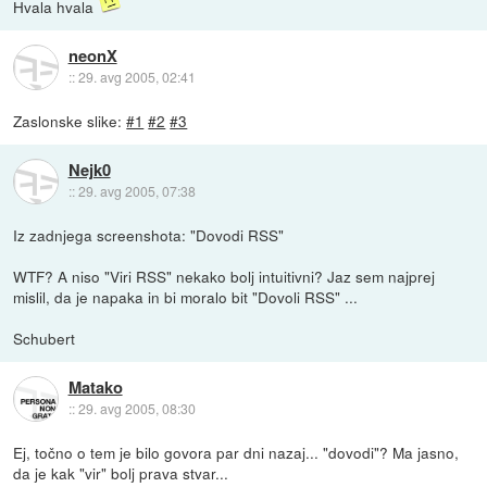
Hvala hvala
neonX
::
29. avg 2005, 02:41
Zaslonske slike:
#1
#2
#3
Nejk0
::
29. avg 2005, 07:38
Iz zadnjega screenshota: "Dovodi RSS"
WTF? A niso "Viri RSS" nekako bolj intuitivni? Jaz sem najprej
mislil, da je napaka in bi moralo bit "Dovoli RSS" ...
Schubert
Matako
::
29. avg 2005, 08:30
Ej, točno o tem je bilo govora par dni nazaj... "dovodi"? Ma jasno,
da je kak "vir" bolj prava stvar...