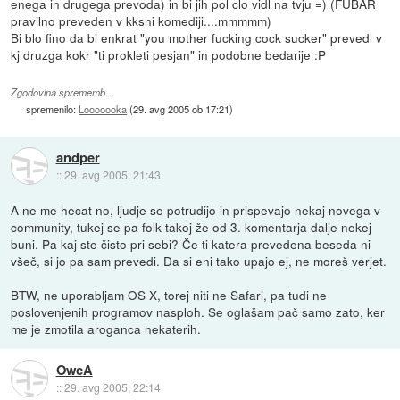
enega in drugega prevoda) in bi jih pol clo vidl na tvju =) (FUBAR
pravilno preveden v kksni komediji....mmmmm)
Bi blo fino da bi enkrat "you mother fucking cock sucker" prevedl v
kj druzga kokr "ti prokleti pesjan" in podobne bedarije :P
Zgodovina sprememb…
spremenilo:
Looooooka
(
29. avg 2005 ob 17:21
)
andper
::
29. avg 2005, 21:43
A ne me hecat no, ljudje se potrudijo in prispevajo nekaj novega v
community, tukej se pa folk takoj že od 3. komentarja dalje nekej
buni. Pa kaj ste čisto pri sebi? Če ti katera prevedena beseda ni
všeč, si jo pa sam prevedi. Da si eni tako upajo ej, ne moreš verjet.
BTW, ne uporabljam OS X, torej niti ne Safari, pa tudi ne
poslovenjenih programov nasploh. Se oglašam pač samo zato, ker
me je zmotila aroganca nekaterih.
OwcA
::
29. avg 2005, 22:14