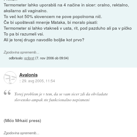
Termometer lahko uporabiš na 4 načine in sicer: oralno, rektalno,
aksilarno ali vaginalno.
To več kot 50% slovencem ne pove popolnoma nič.
Če bi upoštevali mnenje Mataka, bi moralo pisati:
Termometer si lahko vtakneš v usta, rit, pod pazduho ali pa v pičko
To pa bi razumeli vsi.
Ali je torej drugo navodilo boljše kot prvo?
Zgodovina sprememb…
odbrisalo:
gzibret
(
7. nov 2006 ob 09:04
)
Avalonis
::
29. avg 2005, 11:54
Torej problem je v tem, da se vam sicer zdi da obvladate
slovensko ampak ste funkcionalno nepismeni
(Mićo Mrkaić press)
Zgodovina sprememb…