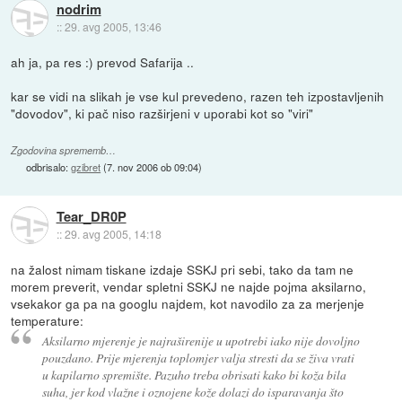
nodrim
::
29. avg 2005, 13:46
ah ja, pa res :) prevod Safarija ..
kar se vidi na slikah je vse kul prevedeno, razen teh izpostavljenih
"dovodov", ki pač niso razširjeni v uporabi kot so "viri"
Zgodovina sprememb…
odbrisalo:
gzibret
(
7. nov 2006 ob 09:04
)
Tear_DR0P
::
29. avg 2005, 14:18
na žalost nimam tiskane izdaje SSKJ pri sebi, tako da tam ne
morem preverit, vendar spletni SSKJ ne najde pojma aksilarno,
vsekakor ga pa na googlu najdem, kot navodilo za za merjenje
temperature:
Aksilarno mjerenje je najraširenije u upotrebi iako nije dovoljno
pouzdano. Prije mjerenja toplomjer valja stresti da se živa vrati
u kapilarno spremište. Pazuho treba obrisati kako bi koža bila
suha, jer kod vlažne i oznojene kože dolazi do isparavanja što