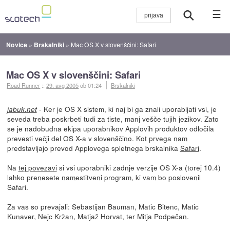
☰
Novice
»
Brskalniki
»
Mac OS X v slovenščini: Safari
Mac OS X v slovenščini: Safari
Road Runner
::
29. avg 2005
ob 01:24
Brskalniki
- Ker je OS X sistem, ki naj bi ga znali uporabljati vsi, je
jabuk.net
seveda treba poskrbeti tudi za tiste, manj vešče tujih jezikov. Zato
se je nadobudna ekipa uporabnikov Applovih produktov odločila
prevesti večji del OS X-a v slovenščino. Kot prvega nam
predstavljajo prevod Applovega spletnega brskalnika
Safari
.
Na
tej povezavi
si vsi uporabniki zadnje verzije OS X-a (torej 10.4)
lahko prenesete namestitveni program, ki vam bo poslovenil
Safari.
Za vas so prevajali: Sebastijan Bauman, Matic Bitenc, Matic
Kunaver, Nejc Kržan, Matjaž Horvat, ter Mitja Podpečan.