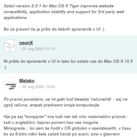
Safari version 2.0.1 for Mac OS X Tiger improves website
compatibility, application stability and support for 3rd party web
applications.
Bo za prevert če je pršlo do kkšnih sprememb v UI :)
neonX
::
30. avg 2005, 01:10
Ni prišlo do sprememb v UI in tako bo ostalo vse do Mac OS X 10.5
:)
Matako
::
30. avg 2005, 10:24
Po pravici povedano, se mi gabi tudi beseda 'računalnik' - saj ne
zgolj računa, ampak predvsem izvaja komputacije.
Hja pa saj "kompjuter" ima tudi nek tak orto matematični prizvok -
tudi v angleščini, čeprav pomeni kao vse mogoče.
Mimogrede... ko sem še hodil v OŠ globoko v osemdesetih, v času
ko so 8-bitni mikri šele začeli harati po sceni, smo v glavnem