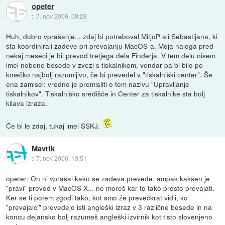
opeter
::
7. nov 2006, 08:28
Huh, dobro vprašanje... zdaj bi potreboval MitjoP ali Sebastijana, ki
sta koordinirali zadeve pri prevajanju MacOS-a. Moja naloga pred
nekaj meseci je bil prevod tretjega dela Finderja. V tem delu nisem
imel nobene besede v zvezi s tiskalnikom, vendar pa bi bilo po
kmečko najbolj razumljivo, če bi prevedel v "tiskalniški center". Še
ena zamisel: vredno je premisliti o tem nazivu "Upravljanje
tiskalnikov". Tiskalniško središče in Center za tiskalnike sta bolj
kilava izraza.
Če bi le zdaj, tukaj imel SSKJ.
Mavrik
::
7. nov 2006, 13:51
opeter: On ni vprašal kako se zadeva prevede, ampak kakšen je
"pravi" prevod v MacOS X... ne moreš kar to tako prosto prevajati.
Ker se ti potem zgodi tako, kot smo že prevečkrat vidli, ko
"prevajalci" prevedejo isti angleški izraz v 3 različne besede in na
koncu dejansko bolj razumeš angleški izvirnik kot tisto slovenjeno