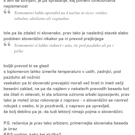
nepismenost
Termometer lahko uporabiš na 4 načine in sicer: oralno,
rektalno, aksilarno ali vaginalno.
tole pa še zdaleč ni slovensko, prav tako je naslednji stavek slabo
podoben slovenščini nikakor pa ni prevod prejšnjega
Termometer si lahko vtakneš v usta, rit, pod pazduho ali pa v
pičko
boljši prevod bi se glasil
s toplomerom lahko izmerite temperaturo v ustih, zadnjici, pod
pazduho ali nožnici
vsekakor pa bi slovenski prevajalci morali več brati in imeti večji
besedni zaklad, ne pa da najdem v nekaterih prevodih besedo kot
sta čitati in oklevati, ki sta srbizma oziroma srbski izposojenki, prav
tako je moteč izraz rokovanje z napravo - v slovenščini se namreč
rokuješ z osebo, ki jo pozdraviš, z napravo pa upravljaš.
še bolj debilno pa je, da tudi lektorji nimajo pojma o slovenščini.
P.S. rečenica je prav tako srbizem, primernejša slovenska beseda
je izraz
P.P.S nodrim, kako kej služba?