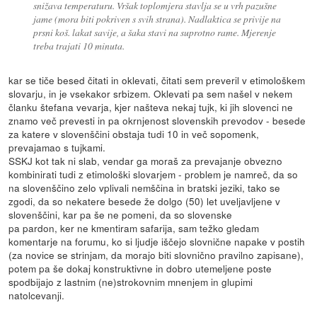
snižava temperaturu. Vršak toplomjera stavlja se u vrh pazušne
jame (mora biti pokriven s svih strana). Nadlaktica se privije na
prsni koš. lakat savije, a šaka stavi na suprotno rame. Mjerenje
treba trajati 10 minuta.
kar se tiče besed čitati in oklevati, čitati sem preveril v etimološkem
slovarju, in je vsekakor srbizem. Oklevati pa sem našel v nekem
članku štefana vevarja, kjer našteva nekaj tujk, ki jih slovenci ne
znamo več prevesti in pa okrnjenost slovenskih prevodov - besede
za katere v slovenščini obstaja tudi 10 in več sopomenk,
prevajamao s tujkami.
SSKJ kot tak ni slab, vendar ga moraš za prevajanje obvezno
kombinirati tudi z etimološki slovarjem - problem je namreč, da so
na slovenščino zelo vplivali nemščina in bratski jeziki, tako se
zgodi, da so nekatere besede že dolgo (50) let uveljavljene v
slovenščini, kar pa še ne pomeni, da so slovenske
pa pardon, ker ne kmentiram safarija, sam težko gledam
komentarje na forumu, ko si ljudje iščejo slovnične napake v postih
(za novice se strinjam, da morajo biti slovnično pravilno zapisane),
potem pa še dokaj konstruktivne in dobro utemeljene poste
spodbijajo z lastnim (ne)strokovnim mnenjem in glupimi
natolcevanji.