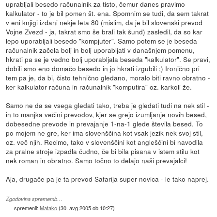
uprabljali besedo računalnik za tisto, čemur danes pravimo
kalkulator - to je bil pomen št. ena. Spomnim se tudi, da sem takrat
v eni knjigi izdani nekje leta 80 (mislim, da je bil slovenski prevod
Vojne Zvezd - ja, takrat smo še brali tak šund) zasledil, da so kar
lepo uporabljali besedo "kompjuter". Samo potem se je beseda
računalnik začela bolj in bolj uporabljati v današnjem pomenu,
hkrati pa se je vedno bolj uporabljala beseda "kalkulator". Se pravi,
dobili smo eno domačo besedo in jo hkrati izgubili ;) Ironično pri
tem pa je, da bi, čisto tehnično gledano, moralo biti ravno obratno -
ker kalkulator računa in računalnik "komputira" oz. karkoli že.
Samo ne da se vsega gledati tako, treba je gledati tudi na nek stil -
in to manjka večini prevodov, kjer se grejo izumljanje novih besed,
dobesedne prevode in prevajanje 1-na-1 glede števila besed. To
po mojem ne gre, ker ima slovenščina kot vsak jezik nek svoj stil,
oz. več njih. Recimo, tako v slovenščini kot angleščini bi navodila
za pralne stroje izpadla čudno, če bi bila pisana v istem stilu kot
nek roman in obratno. Samo točno to delajo naši prevajalci!
Aja, drugače pa je ta prevod Safarija super novica - le tako naprej.
Zgodovina sprememb…
spremenil:
Matako
(
30. avg 2005 ob 10:27
)