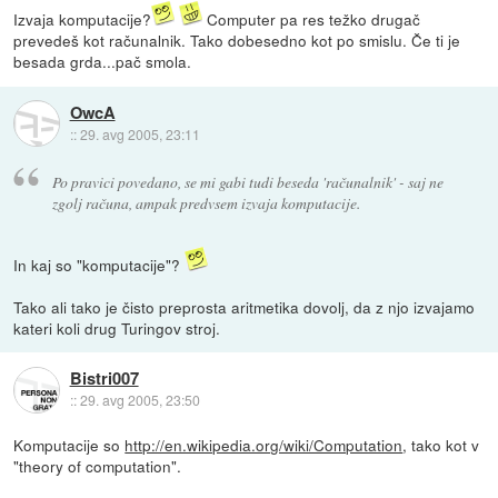
Izvaja komputacije?
Computer pa res težko drugač
prevedeš kot računalnik. Tako dobesedno kot po smislu. Če ti je
besada grda...pač smola.
OwcA
::
29. avg 2005, 23:11
Po pravici povedano, se mi gabi tudi beseda 'računalnik' - saj ne
zgolj računa, ampak predvsem izvaja komputacije.
In kaj so "komputacije"?
Tako ali tako je čisto preprosta aritmetika dovolj, da z njo izvajamo
kateri koli drug Turingov stroj.
Bistri007
::
29. avg 2005, 23:50
Komputacije so
http://en.wikipedia.org/wiki/Computation
, tako kot v
"theory of computation".