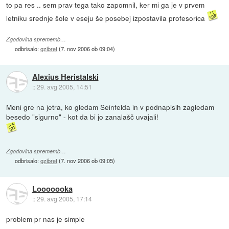
to pa res .. sem prav tega tako zapomnil, ker mi ga je v prvem
letniku srednje šole v eseju še posebej izpostavila profesorica
Zgodovina sprememb…
odbrisalo:
gzibret
(
7. nov 2006 ob 09:04
)
Alexius Heristalski
::
29. avg 2005, 14:51
Meni gre na jetra, ko gledam Seinfelda in v podnapisih zagledam
besedo "sigurno" - kot da bi jo zanalašč uvajali!
Zgodovina sprememb…
odbrisalo:
gzibret
(
7. nov 2006 ob 09:05
)
Looooooka
::
29. avg 2005, 17:14
problem pr nas je simple